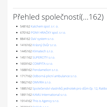
Přehled společností
(...
162
)
548162
Katchem spol. s r. o.
670162
PONY HRAČKY spol. s r.o.
884162
DaV system s.r.o.
1416162
Krásný Dvůr s.r.o.
1445162
Klimatech s.r.o.
1451162
SUPERCITY s.r.o.
1659162
COMPITA s.r.o.
1688162
Pendamelion s.r.o.
1717162
Odborná plicní ambulance s.r.o.
1862162
OMVIRA s.r.o.
1885162
Společenství vlastníků jednotek pro dům čp. 12, Ratib
1891162
KAMU International s.r.o.
1914162
This is Agency s.r.o.