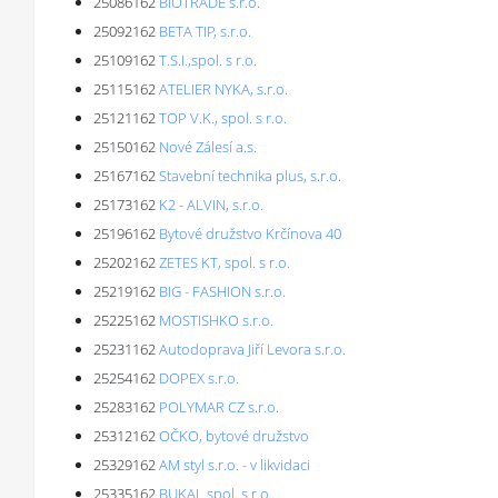
25086162
BIOTRADE s.r.o.
25092162
BETA TIP, s.r.o.
25109162
T.S.I.,spol. s r.o.
25115162
ATELIER NYKA, s.r.o.
25121162
TOP V.K., spol. s r.o.
25150162
Nové Zálesí a.s.
25167162
Stavební technika plus, s.r.o.
25173162
K2 - ALVIN, s.r.o.
25196162
Bytové družstvo Krčínova 40
25202162
ZETES KT, spol. s r.o.
25219162
BIG - FASHION s.r.o.
25225162
MOSTISHKO s.r.o.
25231162
Autodoprava Jiří Levora s.r.o.
25254162
DOPEX s.r.o.
25283162
POLYMAR CZ s.r.o.
25312162
OČKO, bytové družstvo
25329162
AM styl s.r.o. - v likvidaci
25335162
BUKAL spol. s r.o.