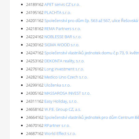
24189162
APET servis CZ s.r.o.
24195162
PLACHTA s.r.o.
24201162
Společenství pro dům čp. 563 až 567, ulice Řešovská 
24218162
REMA Partners s.r.o.
24224162
NOBLESSE BAR s.r.o.
24230162
SIGMA WOOD s.r.o.
24247162
Společenství vlastníků jednotek domu č.p.73, 9. kvě
24253162
DEKONTA reality, s.r.o.
24276162
Long investment s.r.o.
24282162
Medico Uno Czech s.r.o.
24299162
Uloženka s.r.o.
24305162
MASSAROSA INVEST s.r.o.
24311162
Easy Holiday, s.r.o.
24658162
W.P.E. Group CZ, a.s.
24664162
Společenství vlastníků jednotek pro dům Centrum B
24670162
RPartner s.r.o.
24687162
World Effect s.r.o.