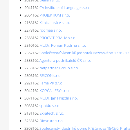
2029162
Delilah s.r.o.
2041162
CA Institute of Languages s.r.o.
2064162
PROJEKTIUM s.r.o.
2168162
Klinika práce s.r.o.
2278162
roomee s.r.o.
2388162
PROCVIT PRAHA s.r.o.
2510162
MUDr. Roman Kudrna s.r.o.
2562162
Společenství vlastníků jednotek Bazovského 1228 - 12
2585162
Agentura podnikatelů ČR s.r.o.
2753162
Netpartner Group s.r.o.
2805162
REICON s.r.o.
2921162
Fame PK s.r.o.
3042162
KOPČA LESY s.r.o.
3071162
MUDr. Jan Hnízdil s.r.o.
3088162
spot4u s.r.o.
3181162
Exxatech, s.r.o.
3233162
Dioscura s.r.o.
3308162
Společenství vlastníků domu Křišťanova 1543/6, Prah