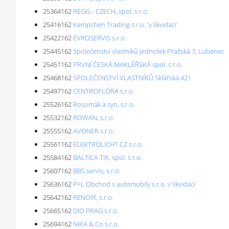
25364162
REGIS - CZECH, spol. s r.o.
25416162
Kempchen Trading s.r.o. 'v likvidaci'
25422162
EVROSERVIS s.r.o.
25445162
Společenství vlastníků jednotek Pražská 7, Lubenec
25451162
PRVNÍ ČESKÁ MAKLÉŘSKÁ spol. s r.o.
25468162
SPOLEČENSTVÍ VLASTNÍKŮ Sklářská 421
25497162
CENTROFLÓRA s.r.o.
25526162
Rosomák a syn, s.r.o.
25532162
ROWAN, s.r.o.
25555162
AVONER s.r.o.
25561162
ELEKTROLICHT CZ s.r.o.
25584162
BALTICA TIR, spol. s r.o.
25607162
BBS servis, s.r.o.
25636162
P+L Obchod s automobily s.r.o. v likvidaci
25642162
RENOIR, s.r.o.
25665162
DIO PRAG s.r.o.
25694162
NIKA & Co s.r.o.