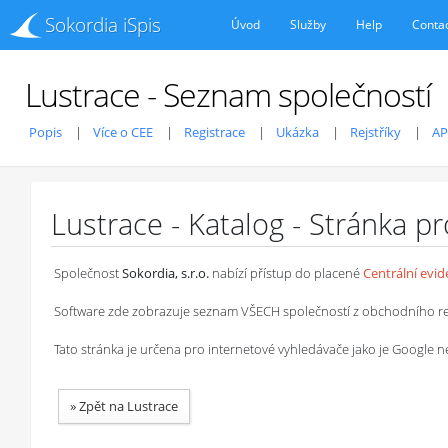
Sokordia iSpis
Úvod
Služby
Help
Conta
Lustrace - Seznam společností
Popis
Více o CEE
Registrace
Ukázka
Rejstříky
AP
Lustrace - Katalog - Stránka p
Společnost
Sokordia, s.r.o.
nabízí přístup do placené
Centrální evi
Software zde zobrazuje seznam VŠECH společností z obchodního rejstř
Tato stránka je určena pro internetové vyhledávače jako je Google
»
Zpět na Lustrace