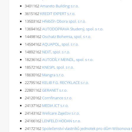
3401162
Amareto Building s.r.o.
3615162
KREDIT EXPERT s.r.o.
13503162
Hřebčín Obora spol. s r.o.
13694162
AUTODOPRAVA Studený, spol. s r.o.
14498162
Oschatz Bohemia, spol. s r.o.
14504162
AQUAPOL, spol. s r.o.
14892162
NEXT, spol. s r.o.
18236162
AUTODÍLY MEINDL, spol. s r.o.
18572162
KNESPL spol. s r.o.
18630162
Mangra s.r.o.
22795162
KELIB F.G. RECYKLACE s.r.o.
22801162
GERANET s.r.o.
24120162
Cornfinance s.r.o.
24137162
MEDIA ICT s.r.o.
24143162
Wellcare Zaječov s.r.o.
24166162
LENFELD HODAN s.r.o.
24172162
Společenství vlastníků jednotek pro dům Wilsonova 