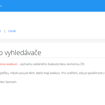
ct
I
Ceník
ro vyhledávače
dence exekucí
– seznamu vedeného Exekutorskou komorou ČR.
íku, nikoliv pouze těch, které mají exekuci. Pro ověření, zda je společnost v 
 nebo Seznam.