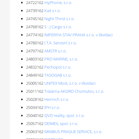
24722162
myPhone, s.r.o.
24739162
Kait s.r.o.
24745162
Night Thirst s.r.o.
24768162
S - J Cargo s.r.o.
24774162
IMPERIYA-STAV PRAHA s.r.o. v likvidaci
24780162
I.T.A. Servisní s.r.o.
24797162
AMSTR s.r.o.
24803162
PRO MARINE, s.r.o.
24832162
Pechopol s.r.o.
24849162
TASOGAB s.r.o.
25005162
UNITEX Most, s.r.o. v likvidaci
25011162
Tiskárna AKORD Chomutov, s.r.o.
25028162
Heinrich s.r.o.
25034162
IPH s.r.o.
25040162
QVD reality, spol. s r.o.
25057162
DEIMEX, spol. s r.o.
25063162
MINIBUS PRAGUE SERVICE, s.r.o.