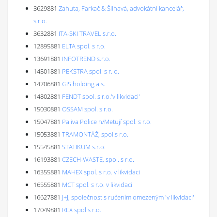
3629881
Zahuta, Farkač & Šilhavá, advokátní kancelář,
s.r.o.
3632881
ITA-SKI TRAVEL s.r.o.
12895881
ELTA spol. s r.o.
13691881
INFOTREND s.r.o.
14501881
PEKSTRA spol. s r. o.
14706881
GIS holding a.s.
14802881
FENDT spol. s r.o.'v likvidaci'
15030881
OSSAM spol. s r.o.
15047881
Paliva Police n/Metují spol. s r.o.
15053881
TRAMONTÁŽ, spol.s r.o.
15545881
STATIKUM s.r.o.
16193881
CZECH-WASTE, spol. s r.o.
16355881
MAHEX spol. s r.o. v likvidaci
16555881
MCT spol. s r.o. v likvidaci
16627881
J+J, společnost s ručením omezeným 'v likvidaci'
17049881
REX spol.s r.o.