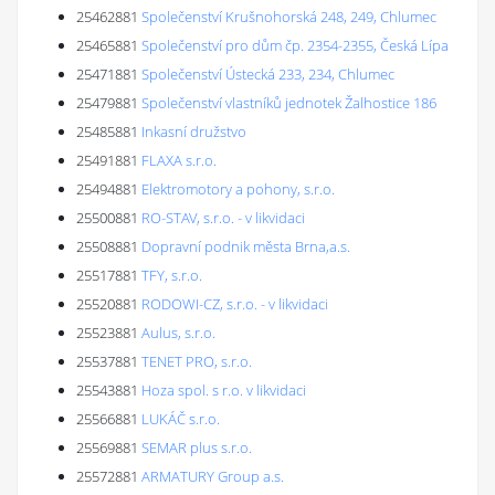
25462881
Společenství Krušnohorská 248, 249, Chlumec
25465881
Společenství pro dům čp. 2354-2355, Česká Lípa
25471881
Společenství Ústecká 233, 234, Chlumec
25479881
Společenství vlastníků jednotek Žalhostice 186
25485881
Inkasní družstvo
25491881
FLAXA s.r.o.
25494881
Elektromotory a pohony, s.r.o.
25500881
RO-STAV, s.r.o. - v likvidaci
25508881
Dopravní podnik města Brna,a.s.
25517881
TFY, s.r.o.
25520881
RODOWI-CZ, s.r.o. - v likvidaci
25523881
Aulus, s.r.o.
25537881
TENET PRO, s.r.o.
25543881
Hoza spol. s r.o. v likvidaci
25566881
LUKÁČ s.r.o.
25569881
SEMAR plus s.r.o.
25572881
ARMATURY Group a.s.