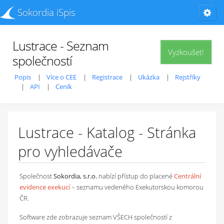
Sokordia iSpis
Lustrace - Seznam
Vyzkoušet!
společností
Popis
Více o CEE
Registrace
Ukázka
Rejstříky
API
Ceník
Lustrace - Katalog - Stránka
pro vyhledávače
Společnost
Sokordia, s.r.o.
nabízí přístup do placené
Centrální
evidence exekucí
– seznamu vedeného Exekutorskou komorou
ČR.
Software zde zobrazuje seznam VŠECH společností z