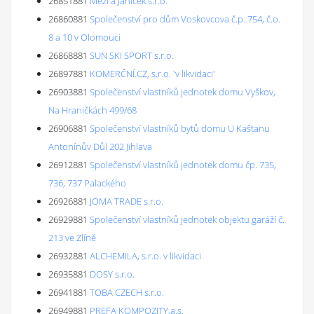
26851881
Mézl a Janíček s.r.o.
26860881
Společenství pro dům Voskovcova č.p. 754, č.o.
8 a 10 v Olomouci
26868881
SUN SKI SPORT s.r.o.
26897881
KOMERČNÍ.CZ, s.r.o. 'v likvidaci'
26903881
Společenství vlastníků jednotek domu Vyškov,
Na Hraničkách 499/68
26906881
Společenství vlastníků bytů domu U Kaštanu
Antonínův Důl 202 Jihlava
26912881
Společenství vlastníků jednotek domu čp. 735,
736, 737 Palackého
26926881
JOMA TRADE s.r.o.
26929881
Společenství vlastníků jednotek objektu garáží č.
213 ve Zlíně
26932881
ALCHEMILA, s.r.o. v likvidaci
26935881
DOSY s.r.o.
26941881
TOBA CZECH s.r.o.
26949881
PREFA KOMPOZITY,a.s.