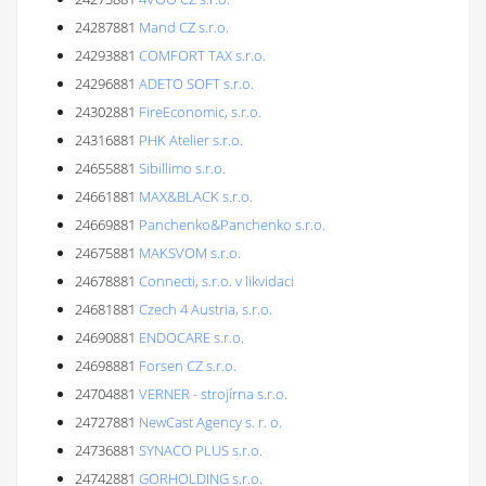
24287881
Mand CZ s.r.o.
24293881
COMFORT TAX s.r.o.
24296881
ADETO SOFT s.r.o.
24302881
FireEconomic, s.r.o.
24316881
PHK Atelier s.r.o.
24655881
Sibillimo s.r.o.
24661881
MAX&BLACK s.r.o.
24669881
Panchenko&Panchenko s.r.o.
24675881
MAKSVOM s.r.o.
24678881
Connecti, s.r.o. v likvidaci
24681881
Czech 4 Austria, s.r.o.
24690881
ENDOCARE s.r.o.
24698881
Forsen CZ s.r.o.
24704881
VERNER - strojírna s.r.o.
24727881
NewCast Agency s. r. o.
24736881
SYNACO PLUS s.r.o.
24742881
GORHOLDING s.r.o.