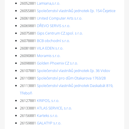
26052881
Lamiana,s.r.o.
26055881
Společenství vlastníků jednotek čp. 154 Čejetice
26061881
United Computer Arts s.r.o.
26069881
DŘEVO SERVIS s.r.o.
26075881
Gips Centrum CZ.spol. s r.o.
26078881
BCB obchodní s.r.o.
26081881
VILA EDEN s.r.o.
26090881
Moramis s.r.o.
26098881
Golden Phoenix CZ s.r.o.
26107881
Společenství vlastníků jednotek čp. 36 Vidov
26110881
Společenství pro dům Otakarova 1763/28
26113881
Společenství vlastníků jednotek Daskabát 819,
Třeboň
26127881
KRIPOS, s.r.o.
26133881
ATLAS SERVICE, s.r.o.
26156881
Karteks s.r.o.
26159881
GALATYP s.r.o.