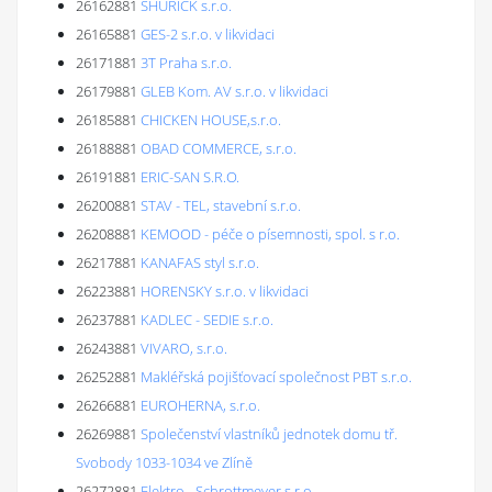
26162881
SHURICK s.r.o.
26165881
GES-2 s.r.o. v likvidaci
26171881
3T Praha s.r.o.
26179881
GLEB Kom. AV s.r.o. v likvidaci
26185881
CHICKEN HOUSE,s.r.o.
26188881
OBAD COMMERCE, s.r.o.
26191881
ERIC-SAN S.R.O.
26200881
STAV - TEL, stavební s.r.o.
26208881
KEMOOD - péče o písemnosti, spol. s r.o.
26217881
KANAFAS styl s.r.o.
26223881
HORENSKY s.r.o. v likvidaci
26237881
KADLEC - SEDIE s.r.o.
26243881
VIVARO, s.r.o.
26252881
Makléřská pojišťovací společnost PBT s.r.o.
26266881
EUROHERNA, s.r.o.
26269881
Společenství vlastníků jednotek domu tř.
Svobody 1033-1034 ve Zlíně
26272881
Elektro - Schrottmeyer s.r.o.