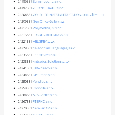
24186881
Euroshooting, s.r.o.
24192881
ZERANO TRADE s.r.o.
24206881
GOLDLIFE INVEST & EDUCATION s.r.o. v likvidaci
24209881
Gen Office Gallery a.s.
24212881
Polymedica JM s.r.o.
24215881
1. GOLD BUILDING s.r.o.
24221881
HELGREY s.r.o.
24229881
Caledonian Languages, s.r.o.
24235881
Lanexstav s.r.o.
24238881
Antrados Solutions s.r.o.
24241881
JURA Czech s.r.o.
24244881
DIY Praha s.r.o.
24250881
Venditio s.r.o.
24258881
Krondila s.r.o.
24264881
A1A Gastro s.r.o.
24267881
FTERNO s.r.o.
24270881
Caravan CZ s.r.o.
24273881
4VOO CZ s.r.o.