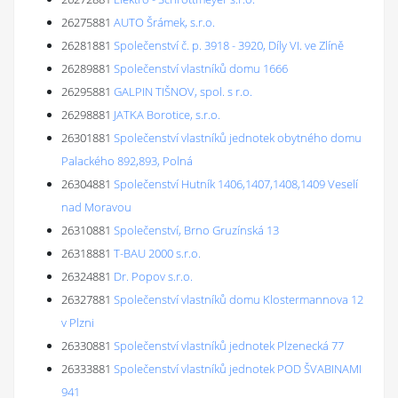
26275881
AUTO Šrámek, s.r.o.
26281881
Společenství č. p. 3918 - 3920, Díly VI. ve Zlíně
26289881
Společenství vlastníků domu 1666
26295881
GALPIN TIŠNOV, spol. s r.o.
26298881
JATKA Borotice, s.r.o.
26301881
Společenství vlastníků jednotek obytného domu
Palackého 892,893, Polná
26304881
Společenství Hutník 1406,1407,1408,1409 Veselí
nad Moravou
26310881
Společenství, Brno Gruzínská 13
26318881
T-BAU 2000 s.r.o.
26324881
Dr. Popov s.r.o.
26327881
Společenství vlastníků domu Klostermannova 12
v Plzni
26330881
Společenství vlastníků jednotek Plzenecká 77
26333881
Společenství vlastníků jednotek POD ŠVABINAMI
941