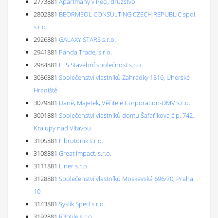
2773881
Apartmány v Peci, družstvo
2802881
BEORMEOL CONSULTING CZECH REPUBLIC spol.
s.r.o.
2926881
GALAXY STARS s.r.o.
2941881
Panda Trade, s.r.o.
2984881
FTS Stavební společnost s.r.o.
3056881
Společenství vlastníků Zahrádky 1516, Uherské
Hradiště
3079881
Daně, Majetek, Věřitelé Corporation-DMV s.r.o.
3091881
Společenství vlastníků domu Šafaříkova č.p. 742,
Kralupy nad Vltavou
3105881
Fibrotonik s.r.o.
3108881
Great Impact, s.r.o.
3111881
Liner s.r.o.
3128881
Společenství vlastníků Moskevská 696/70, Praha
10
3143881
Syslík Sped s.r.o.
3192881
R3ptile s.r.o.