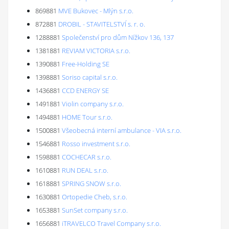
869881
MVE Bukovec - Mlýn s.r.o.
872881
DROBIL - STAVITELSTVÍ s. r. o.
1288881
Společenství pro dům Nížkov 136, 137
1381881
REVIAM VICTORIA s.r.o.
1390881
Free-Holding SE
1398881
Soriso capital s.r.o.
1436881
CCD ENERGY SE
1491881
Violin company s.r.o.
1494881
HOME Tour s.r.o.
1500881
Všeobecná interní ambulance - VIA s.r.o.
1546881
Rosso investment s.r.o.
1598881
COCHECAR s.r.o.
1610881
RUN DEAL s.r.o.
1618881
SPRING SNOW s.r.o.
1630881
Ortopedie Cheb, s.r.o.
1653881
SunSet company s.r.o.
1656881
iTRAVELCO Travel Company s.r.o.