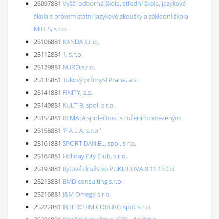
25097881
Vyšší odborná škola, střední škola, jazyková
škola s právem státní jazykové zkoušky a základní škola
MILLS, s.r.o.
25106881
KANDA s.r.o.,
25112881
1. s.r.o.
25129881
NURO,s.r.o.
25135881
Tukový průmysl Praha, a.s.
25141881
FINITY, a.s.
25149881
KULT B, spol. s r.o.
25155881
BEMAJA společnost s ručením omezeným
25158881
'F A L A, s.r.o.'
25161881
SPORT DANIEL, spol. s r.o.
25164881
Holiday City Club, s.r.o.
25193881
Bytové družstvo PUKLICOVA 9.11.13 CB
25213881
BMD consulting s.r.o.
25216881
J&M Omega s.r.o.
25222881
INTERCHIM COBURG spol. s r.o.