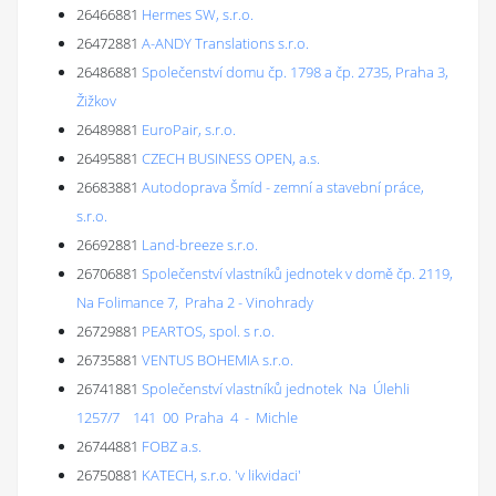
26466881
Hermes SW, s.r.o.
26472881
A-ANDY Translations s.r.o.
26486881
Společenství domu čp. 1798 a čp. 2735, Praha 3,
Žižkov
26489881
EuroPair, s.r.o.
26495881
CZECH BUSINESS OPEN, a.s.
26683881
Autodoprava Šmíd - zemní a stavební práce,
s.r.o.
26692881
Land-breeze s.r.o.
26706881
Společenství vlastníků jednotek v domě čp. 2119,
Na Folimance 7, Praha 2 - Vinohrady
26729881
PEARTOS, spol. s r.o.
26735881
VENTUS BOHEMIA s.r.o.
26741881
Společenství vlastníků jednotek Na Úlehli
1257/7 141 00 Praha 4 - Michle
26744881
FOBZ a.s.
26750881
KATECH, s.r.o. 'v likvidaci'