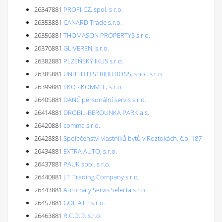
26347881
PROFI-CZ, spol. s r.o.
26353881
CANARD Trade s.r.o.
26356881
THOMASON PROPERTYS s.r.o.
26376881
GLIVEREN, s.r.o.
26382881
PLZEŇSKÝ IKUS s.r.o.
26385881
UNITED DISTRIBUTIONS, spol. s r.o.
26399881
EKO - KOMVEL, s.r.o.
26405881
DANČ personální servis s.r.o.
26414881
DROBIL-BEROUNKA PARK a.s.
26420881
comma s.r.o.
26428881
Společenství vlastníků bytů v Roztokách, č.p. 187
26434881
EXTRA AUTO, s.r.o.
26437881
PAUK spol. s r.o.
26440881
J.T. Trading Company s.r.o.
26443881
Automaty Servis Selecta s.r.o.
26457881
GOLIATH s.r.o.
26463881
R.C.D.D. s.r.o.