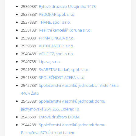
25369881
Bytové družstvo Ukrajinská 1478
25375881
PEDOKAR spol. s r.o.
25378881
THANE, spol. s r.o.
25381881
Realitní kancelář Koruna s.r.o.
25390881
PRIMA LINGUA s.r.o.
25398881
AUTOLANGER, s.r.o.
25404881
VOLF CZ, spol. s r.o.
25407881
Lipava, s.r.o.
25410881
SVARSTAV Kadaň, spol. s r.o.
25413881
SPOLEČNOST ACERA s.r.o.
25427881
Společenství vlastníků jednotek U hřiště 455 a
446 v Žatci
25433881
Společenství vlastníků jednotek domu
Jáchymovská 264, 265, Liberec 10
25436881
Bytové družstvo DOMA
25442881
Společenství vlastníků jednotek domu
Bezručova 879,Ústí nad Labem