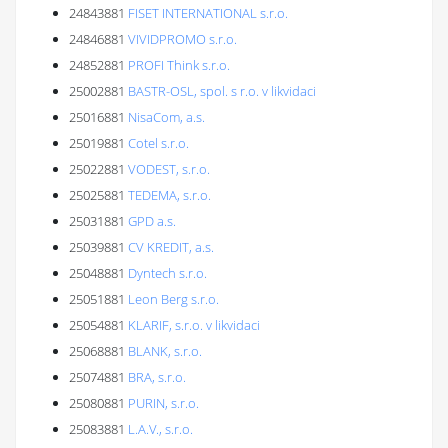
24843881
FISET INTERNATIONAL s.r.o.
24846881
VIVIDPROMO s.r.o.
24852881
PROFI Think s.r.o.
25002881
BASTR-OSL, spol. s r.o. v likvidaci
25016881
NisaCom, a.s.
25019881
Cotel s.r.o.
25022881
VODEST, s.r.o.
25025881
TEDEMA, s.r.o.
25031881
GPD a.s.
25039881
CV KREDIT, a.s.
25048881
Dyntech s.r.o.
25051881
Leon Berg s.r.o.
25054881
KLARIF, s.r.o. v likvidaci
25068881
BLANK, s.r.o.
25074881
BRA, s.r.o.
25080881
PURIN, s.r.o.
25083881
L.A.V., s.r.o.