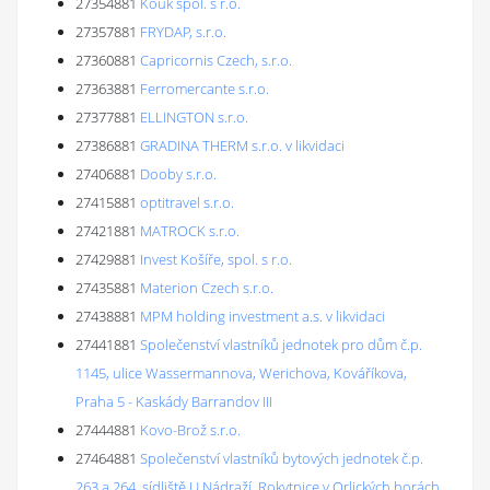
27354881
Kouk spol. s r.o.
27357881
FRYDAP, s.r.o.
27360881
Capricornis Czech, s.r.o.
27363881
Ferromercante s.r.o.
27377881
ELLINGTON s.r.o.
27386881
GRADINA THERM s.r.o. v likvidaci
27406881
Dooby s.r.o.
27415881
optitravel s.r.o.
27421881
MATROCK s.r.o.
27429881
Invest Košíře, spol. s r.o.
27435881
Materion Czech s.r.o.
27438881
MPM holding investment a.s. v likvidaci
27441881
Společenství vlastníků jednotek pro dům č.p.
1145, ulice Wassermannova, Werichova, Kováříkova,
Praha 5 - Kaskády Barrandov III
27444881
Kovo-Brož s.r.o.
27464881
Společenství vlastníků bytových jednotek č.p.
263 a 264, sídliště U Nádraží, Rokytnice v Orlických horách