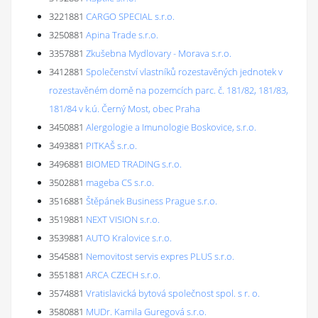
3221881
CARGO SPECIAL s.r.o.
3250881
Apina Trade s.r.o.
3357881
Zkušebna Mydlovary - Morava s.r.o.
3412881
Společenství vlastníků rozestavěných jednotek v
rozestavěném domě na pozemcích parc. č. 181/82, 181/83,
181/84 v k.ú. Černý Most, obec Praha
3450881
Alergologie a Imunologie Boskovice, s.r.o.
3493881
PITKAŠ s.r.o.
3496881
BIOMED TRADING s.r.o.
3502881
mageba CS s.r.o.
3516881
Štěpánek Business Prague s.r.o.
3519881
NEXT VISION s.r.o.
3539881
AUTO Kralovice s.r.o.
3545881
Nemovitost servis expres PLUS s.r.o.
3551881
ARCA CZECH s.r.o.
3574881
Vratislavická bytová společnost spol. s r. o.
3580881
MUDr. Kamila Guregová s.r.o.