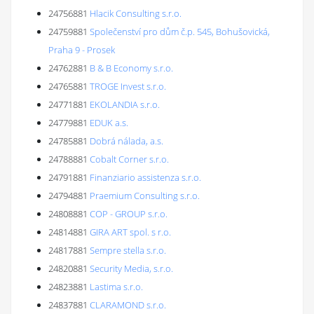
24756881
Hlacik Consulting s.r.o.
24759881
Společenství pro dům č.p. 545, Bohušovická,
Praha 9 - Prosek
24762881
B & B Economy s.r.o.
24765881
TROGE Invest s.r.o.
24771881
EKOLANDIA s.r.o.
24779881
EDUK a.s.
24785881
Dobrá nálada, a.s.
24788881
Cobalt Corner s.r.o.
24791881
Finanziario assistenza s.r.o.
24794881
Praemium Consulting s.r.o.
24808881
COP - GROUP s.r.o.
24814881
GIRA ART spol. s r.o.
24817881
Sempre stella s.r.o.
24820881
Security Media, s.r.o.
24823881
Lastima s.r.o.
24837881
CLARAMOND s.r.o.