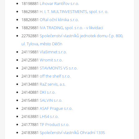
18198881
Lihovar Rantířov s.r.o.
18629881
H. I. T. MULTINVESTMENTS, spol. s r. o.
18826881
Oftal oční klinika s.r.o.
18829881
IVA TRADING, spol. s r.o. - v likvidaci
22792881
Společenství vlastníků jednotek domu č.p. 800,
ul. Tylova, město Děčín
24119881
Vlašimnet s.r.o.
24125881
Wromit s.r.o.
24128881
STAVMONTS VS s.r.o.
24131881
off the shelf s.r.o.
24134881
RaZ servis, a.s.
24140881
DKI s.r.o.
24154881
SALVIN s.r.o.
24160881
ASAF Prague s.r.o.
24163881
LH54 s.r.o.
24177881
TP Product s.r.o.
24183881
Společenství vlastníků Ohradní 1335