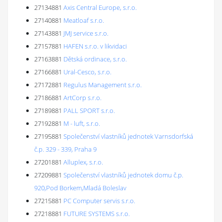
27134881
Axis Central Europe, s.r.o.
27140881
Meatloaf s.r.o.
27143881
JMJ service s.r.o.
27157881
HAFEN s.r.o. v likvidaci
27163881
Dětská ordinace, s.r.o.
27166881
Ural-Cesco, s.r.o.
27172881
Regulus Management s.r.o.
27186881
ArtCorp s.r.o.
27189881
PALL SPORT s.r.o.
27192881
M - luft, s.r.o.
27195881
Společenství vlastníků jednotek Varnsdorfská
č.p. 329 - 339, Praha 9
27201881
Alluplex, s.r.o.
27209881
Společenství vlastníků jednotek domu č.p.
920,Pod Borkem,Mladá Boleslav
27215881
PC Computer servis s.r.o.
27218881
FUTURE SYSTEMS s.r.o.