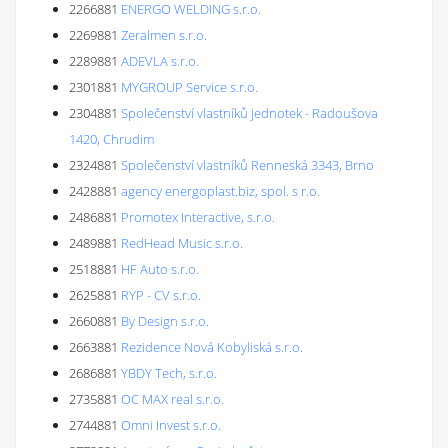
2266881
ENERGO WELDING s.r.o.
2269881
Zeralmen s.r.o.
2289881
ADEVLA s.r.o.
2301881
MYGROUP Service s.r.o.
2304881
Společenství vlastníků jednotek - Radoušova
1420, Chrudim
2324881
Společenství vlastníků Renneská 3343, Brno
2428881
agency energoplast.biz, spol. s r.o.
2486881
Promotex Interactive, s.r.o.
2489881
RedHead Music s.r.o.
2518881
HF Auto s.r.o.
2625881
RYP - CV s.r.o.
2660881
By Design s.r.o.
2663881
Rezidence Nová Kobyliská s.r.o.
2686881
YBDY Tech, s.r.o.
2735881
OC MAX real s.r.o.
2744881
Omni Invest s.r.o.