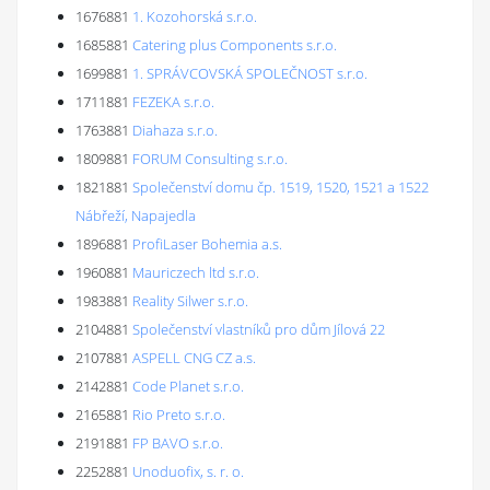
1676881
1. Kozohorská s.r.o.
1685881
Catering plus Components s.r.o.
1699881
1. SPRÁVCOVSKÁ SPOLEČNOST s.r.o.
1711881
FEZEKA s.r.o.
1763881
Diahaza s.r.o.
1809881
FORUM Consulting s.r.o.
1821881
Společenství domu čp. 1519, 1520, 1521 a 1522
Nábřeží, Napajedla
1896881
ProfiLaser Bohemia a.s.
1960881
Mauriczech ltd s.r.o.
1983881
Reality Silwer s.r.o.
2104881
Společenství vlastníků pro dům Jílová 22
2107881
ASPELL CNG CZ a.s.
2142881
Code Planet s.r.o.
2165881
Rio Preto s.r.o.
2191881
FP BAVO s.r.o.
2252881
Unoduofix, s. r. o.