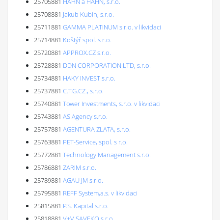
25705881
HAHN a HAHN, s.r.o.
25708881
Jakub Kubín, s.r.o.
25711881
GAMMA PLATINUM s.r.o. v likvidaci
25714881
Koštýř spol. s r.o.
25720881
APPROX.CZ s.r.o.
25728881
DDN CORPORATION LTD, s.r.o.
25734881
HAKY INVEST s.r.o.
25737881
C.T.G.CZ., s.r.o.
25740881
Tower Investments, s.r.o. v likvidaci
25743881
AS Agency s.r.o.
25757881
AGENTURA ZLATA, s.r.o.
25763881
PET-Service, spol. s r.o.
25772881
Technology Management s.r.o.
25786881
ZARIM s.r.o.
25789881
AGAU JM s.r.o.
25795881
REFF System,a.s. v likvidaci
25815881
P.S. Kapital s.r.o.
25818881
V+V SAVEKO s.r.o.