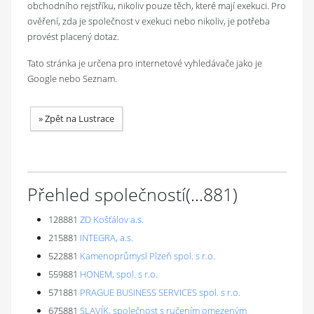
obchodního rejstříku, nikoliv pouze těch, které mají exekuci. Pro
ověření, zda je společnost v exekuci nebo nikoliv, je potřeba
provést placený dotaz.
Tato stránka je určena pro internetové vyhledávače jako je
Google nebo Seznam.
»
Zpět na Lustrace
Přehled společností
(...
881
)
128881
ZD Košťálov a.s.
215881
INTEGRA, a.s.
522881
Kamenoprůmysl Plzeň spol. s r.o.
559881
HONEM, spol. s r.o.
571881
PRAGUE BUSINESS SERVICES spol. s r.o.
675881
SLAVÍK, společnost s ručením omezeným