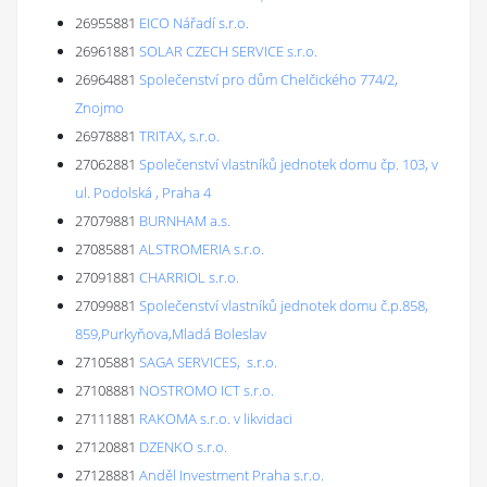
26955881
EICO Nářadí s.r.o.
26961881
SOLAR CZECH SERVICE s.r.o.
26964881
Společenství pro dům Chelčického 774/2,
Znojmo
26978881
TRITAX, s.r.o.
27062881
Společenství vlastníků jednotek domu čp. 103, v
ul. Podolská , Praha 4
27079881
BURNHAM a.s.
27085881
ALSTROMERIA s.r.o.
27091881
CHARRIOL s.r.o.
27099881
Společenství vlastníků jednotek domu č.p.858,
859,Purkyňova,Mladá Boleslav
27105881
SAGA SERVICES, s.r.o.
27108881
NOSTROMO ICT s.r.o.
27111881
RAKOMA s.r.o. v likvidaci
27120881
DZENKO s.r.o.
27128881
Anděl Investment Praha s.r.o.