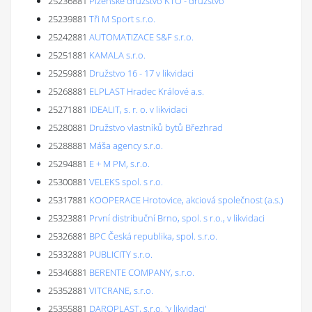
25236881
Plzeňské družstvo KTO - družstvo
25239881
Tři M Sport s.r.o.
25242881
AUTOMATIZACE S&F s.r.o.
25251881
KAMALA s.r.o.
25259881
Družstvo 16 - 17 v likvidaci
25268881
ELPLAST Hradec Králové a.s.
25271881
IDEALIT, s. r. o. v likvidaci
25280881
Družstvo vlastníků bytů Březhrad
25288881
Máša agency s.r.o.
25294881
E + M PM, s.r.o.
25300881
VELEKS spol. s r.o.
25317881
KOOPERACE Hrotovice, akciová společnost (a.s.)
25323881
První distribuční Brno, spol. s r.o., v likvidaci
25326881
BPC Česká republika, spol. s.r.o.
25332881
PUBLICITY s.r.o.
25346881
BERENTE COMPANY, s.r.o.
25352881
VITCRANE, s.r.o.
25355881
DAROPLAST, s.r.o. 'v likvidaci'