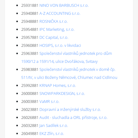
25931881
NINO VON BARBUSCH s.r.o.
25940881
A-Z ACCOUNTING s.r.o.
25948881
ROSNIČKA s.r.o.
25954881
IPC Marketing, s.r.o.
25957881
DC Capital, s.r.o.
25960881
HOSIPS, s.r.o. v likvidaci
25963881
Společenství vlastníků jednotek pro dům
1590/12 a 1591/14, ulice Dvořákova, Svitavy
25983881
Společenství vlastníků jednotek v domě čp.
511/IV, v ulici Boženy Němcové, Chlumec nad Cidlinou
25992881
KRNAP Homes, s.r.o.
26000881
SNOWPARKDESIGN, s.r.o.
26003881
VaMR s.r.o.
26023881
Dopravní a inženýrské služby s.r.o.
26026881
Audit - sluchadla a ORL přístroje, s.r.o.
26032881
Jan Sadílek s.r.o.
26049881
EKZ Zlín, s.r.o.