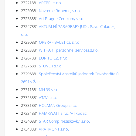
27221881
ARTBEL s.r.o.
27230881
Navreme Boheme, s.r.o.
27238881
Art Prague Centrum, s.r.o.
27247881
AKTUÁLNÍ PARAGRAFY JUDr. Pavel Chládek,
s.r.o.
27250881
OPERA - BALET.cz, s.r.o.
27253881
WITHART personnel services,s.r.o.
27267881
LORITO CZ, s.r.o.
27276881
STOVER s.r.o.
27296881
Společenství vlastníků jednotek Osvoboditelů
2651 v Žatci
27311881
MH 99 s.r.o.
27325881
ATAV s.r.o.
27331881
HOLMAN Group s.r.o.
27334881
HAMRWATT s.r.o. 'v likvidaci'
27340881
STAR Comp Neziskovky, s.r.o.
27348881
VRATMONT s.r.o.