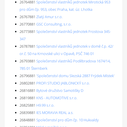
26764881
Společenství vlastníků jednotek Mirotická 953
pro dům čp. 953, obec Praha, kat. úz. Lhotka
26767881
Zlatý Amur s.r.o.
26770881
GSC Consulting, s.r.o.
26773881
Společenství vlastníků jednotek Frostova 345-
347
26787881
Společenství vlastníků jednotek v domě č.p. 42/
or.č. 50 na Krnovské ulici v Opavě, PSČ 746 01
26793881
Společenství vlastníků Poděbradova 1674/14,
785 01 Šternberk
26796881
'Společenství domu Slezská 2887 Frýdek-Místek'
26802881
PROFI STUDIO JABLONICKÝ s.r.o.
26816881
Bytové družstvo Samotišky D
26819881
KNS - AUTOMOTIVE s.r.o.
26825881
H9.99 s.r.o.
26839881
IES MORAVIA REAL a.s.
26848881
Společenství pro dům čp. 10 Hukvaldy