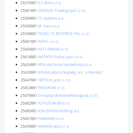
25575881
ILC Brno s.r.o.
25581881
OSSIPOV Trading spol. s r.o.
25589881
CC Systems a.s.
25595881
M - bau s.r.o.
25598881
TENIS LTC BYSTŘICE P/H, s.r.o.
25601881
INITIA , s.r.o.
25604881
KETY PRAHA s.r.o.
25618881
AKONTA Praha, spol. s r.o.
25624881
KPN obchodní společnost s.r.o.
25633881
Infrastruktura Nupaky, a.s. ' v likvidaci '
25647881
TEPYCH, spol. s r.o.
25653881
PROVKON s.r.o.
25679881
Evropská directmarketingová, s.r.o.
25682881
AZ FUTURUM s.r.o.
25685881
ASKLEPION Holding, a.s.
25691881
FANHARD s.r.o.
25699881
AROKSA spol.s r.o.