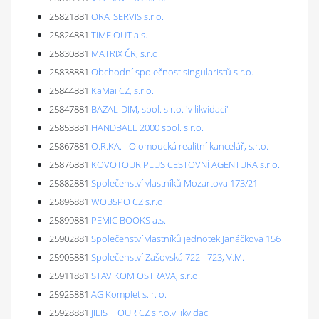
25821881
ORA_SERVIS s.r.o.
25824881
TIME OUT a.s.
25830881
MATRIX ČR, s.r.o.
25838881
Obchodní společnost singularistů s.r.o.
25844881
KaMai CZ, s.r.o.
25847881
BAZAL-DIM, spol. s r.o. 'v likvidaci'
25853881
HANDBALL 2000 spol. s r.o.
25867881
O.R.KA. - Olomoucká realitní kancelář, s.r.o.
25876881
KOVOTOUR PLUS CESTOVNÍ AGENTURA s.r.o.
25882881
Společenství vlastníků Mozartova 173/21
25896881
WOBSPO CZ s.r.o.
25899881
PEMIC BOOKS a.s.
25902881
Společenství vlastníků jednotek Janáčkova 156
25905881
Společenství Zašovská 722 - 723, V.M.
25911881
STAVIKOM OSTRAVA, s.r.o.
25925881
AG Komplet s. r. o.
25928881
JILISTTOUR CZ s.r.o.v likvidaci