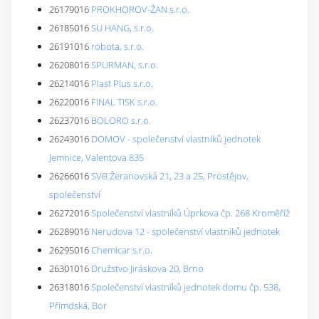
26179016
PROKHOROV-ŽAN s.r.o.
26185016
SU HANG, s.r.o.
26191016
robota, s.r.o.
26208016
SPURMAN, s.r.o.
26214016
Plast Plus s.r.o.
26220016
FINAL TISK s.r.o.
26237016
BOLORO s.r.o.
26243016
DOMOV - společenství vlastníků jednotek
Jemnice, Valentova 835
26266016
SVB Žeranovská 21, 23 a 25, Prostějov,
společenství
26272016
Společenství vlastníků Úprkova čp. 268 Kroměříž
26289016
Nerudova 12 - společenství vlastníků jednotek
26295016
Chemicar s.r.o.
26301016
Družstvo Jiráskova 20, Brno
26318016
Společenství vlastníků jednotek domu čp. 538,
Přimdská, Bor