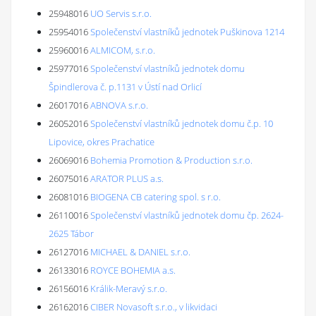
25948016
UO Servis s.r.o.
25954016
Společenství vlastníků jednotek Puškinova 1214
25960016
ALMICOM, s.r.o.
25977016
Společenství vlastníků jednotek domu
Špindlerova č. p.1131 v Ústí nad Orlicí
26017016
ABNOVA s.r.o.
26052016
Společenství vlastníků jednotek domu č.p. 10
Lipovice, okres Prachatice
26069016
Bohemia Promotion & Production s.r.o.
26075016
ARATOR PLUS a.s.
26081016
BIOGENA CB catering spol. s r.o.
26110016
Společenství vlastníků jednotek domu čp. 2624-
2625 Tábor
26127016
MICHAEL & DANIEL s.r.o.
26133016
ROYCE BOHEMIA a.s.
26156016
Králik-Meravý s.r.o.
26162016
CIBER Novasoft s.r.o., v likvidaci