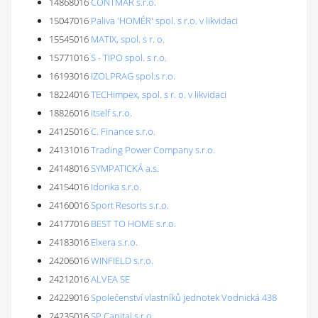
14868016
CONTMAR s.r.o.
15047016
Paliva 'HOMÉR' spol. s r.o. v likvidaci
15545016
MATIX, spol. s r. o.
15771016
S - TIPO spol. s r.o.
16193016
IZOLPRAG spol.s r.o.
18224016
TECHimpex, spol. s r. o. v likvidaci
18826016
itself s.r.o.
24125016
C. Finance s.r.o.
24131016
Trading Power Company s.r.o.
24148016
SYMPATICKÁ a.s.
24154016
Idorika s.r.o.
24160016
Sport Resorts s.r.o.
24177016
BEST TO HOME s.r.o.
24183016
Elxera s.r.o.
24206016
WINFIELD s.r.o.
24212016
ALVEA SE
24229016
Společenství vlastníků jednotek Vodnická 438
24235016
SP Capital s.r.o.