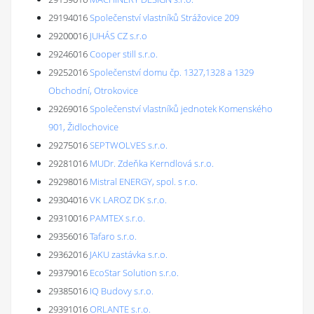
29194016
Společenství vlastníků Strážovice 209
29200016
JUHÁS CZ s.r.o
29246016
Cooper still s.r.o.
29252016
Společenství domu čp. 1327,1328 a 1329
Obchodní, Otrokovice
29269016
Společenství vlastníků jednotek Komenského
901, Židlochovice
29275016
SEPTWOLVES s.r.o.
29281016
MUDr. Zdeňka Kerndlová s.r.o.
29298016
Mistral ENERGY, spol. s r.o.
29304016
VK LAROZ DK s.r.o.
29310016
PAMTEX s.r.o.
29356016
Tafaro s.r.o.
29362016
JAKU zastávka s.r.o.
29379016
EcoStar Solution s.r.o.
29385016
IQ Budovy s.r.o.
29391016
ORLANTE s.r.o.