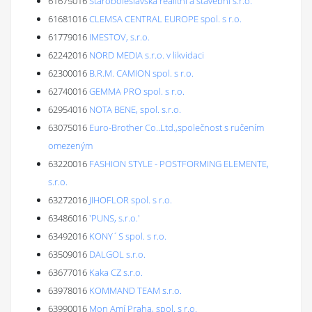
61675016
Staroboleslavská realitní a stavební s.r.o.
61681016
CLEMSA CENTRAL EUROPE spol. s r.o.
61779016
IMESTOV, s.r.o.
62242016
NORD MEDIA s.r.o. v likvidaci
62300016
B.R.M. CAMION spol. s r.o.
62740016
GEMMA PRO spol. s r.o.
62954016
NOTA BENE, spol. s.r.o.
63075016
Euro-Brother Co..Ltd.,společnost s ručením
omezeným
63220016
FASHION STYLE - POSTFORMING ELEMENTE,
s.r.o.
63272016
JIHOFLOR spol. s r.o.
63486016
'PUNS, s.r.o.'
63492016
KONY´S spol. s r.o.
63509016
DALGOL s.r.o.
63677016
Kaka CZ s.r.o.
63978016
KOMMAND TEAM s.r.o.
63990016
Mon Amí Praha, spol. s r.o.