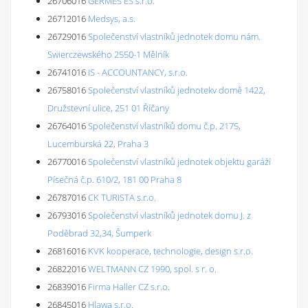
26706016
GERMES ES s.r.o.
26712016
Medsys, a.s.
26729016
Společenství vlastníků jednotek domu nám.
Swierczewského 2550-1 Mělník
26741016
IS - ACCOUNTANCY, s.r.o.
26758016
Společenství vlastníků jednotekv domě 1422,
Družstevní ulice, 251 01 Říčany
26764016
Společenství vlastníků domu č.p. 2175,
Lucemburská 22, Praha 3
26770016
Společenství vlastníků jednotek objektu garáží
Písečná č.p. 610/2, 181 00 Praha 8
26787016
CK TURISTA s.r.o.
26793016
Společenství vlastníků jednotek domu J. z
Poděbrad 32,34, Šumperk
26816016
KVK kooperace, technologie, design s.r.o.
26822016
WELTMANN CZ 1990, spol. s r. o.
26839016
Firma Haller CZ s.r.o.
26845016
Hlawa s.r.o.