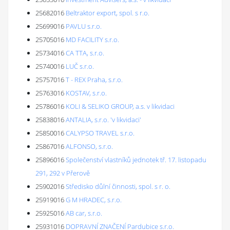
25682016
Beltraktor export, spol. s r.o.
25699016
PAVLU s.r.o.
25705016
MD FACILITY s.r.o.
25734016
CA TTA, s.r.o.
25740016
LUČ s.r.o.
25757016
T - REX Praha, s.r.o.
25763016
KOSTAV, s.r.o.
25786016
KOLI & SELIKO GROUP, a.s. v likvidaci
25838016
ANTALIA, s.r.o. 'v likvidaci'
25850016
CALYPSO TRAVEL s.r.o.
25867016
ALFONSO, s.r.o.
25896016
Společenství vlastníků jednotek tř. 17. listopadu
291, 292 v Přerově
25902016
Středisko důlní činnosti, spol. s r. o.
25919016
G M HRADEC, s.r.o.
25925016
AB car, s.r.o.
25931016
DOPRAVNÍ ZNAČENÍ Pardubice s.r.o.