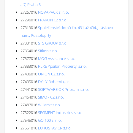
a 7, Praha 5
27267016
NOVAPACK s. r. o.
27296016
FRAKON CZ s.r.o.
27319016
Společenství domů čp. 491 až 494, Jiráskovo
nám., Postoloprty
27331016
STS GROUP s.r.o.
27354016
Sitkon s.r.o.
27377016
MOG Assistance s.r.o.
27383016
RLRE Ypsilon Property, s.r.o.
27406016
ONION CZ s.r.o.
27435016
DÝHY Bohemia, a.s.
27441016
SOFTWARE OK Příbram, s.r.o.
27464016
SIMO - CZ s.r.o.
27487016
Willemit s.r.o.
27522016
SEGMENT Industries s.r.o.
27545016
GQ 100 s. r. o.
27551016
EUROSTAV CR s.r.o.