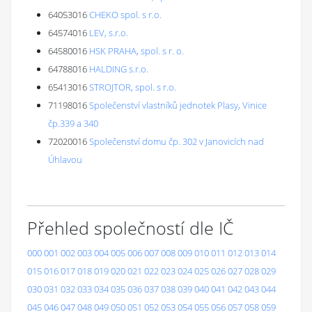
64053016
CHEKO spol. s r.o.
64574016
LEV, s.r.o.
64580016
HSK PRAHA, spol. s r. o.
64788016
HALDING s.r.o.
65413016
STROJTOR, spol. s r.o.
71198016
Společenství vlastníků jednotek Plasy, Vinice
čp.339 a 340
72020016
Společenství domu čp. 302 v Janovicích nad
Úhlavou
Přehled společností dle IČ
000
001
002
003
004
005
006
007
008
009
010
011
012
013
014
015
016
017
018
019
020
021
022
023
024
025
026
027
028
029
030
031
032
033
034
035
036
037
038
039
040
041
042
043
044
045
046
047
048
049
050
051
052
053
054
055
056
057
058
059