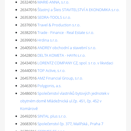
26324016
MARIE-ANNA, s.r.o.
26347016
Šťastný a Šleis STAVITELSTVÍ A EKONOMIKA s.r.o.
26353016
SEDRA-TOOLS s.r.o.
26376016
Travel & Production s.r.o.
26382016
Trade - Finance - Real Estate s.r.o.
26399016
Hrdina s.r.o.
26405016
ANDREY obchodní a stavební s.r.o.
26428016
DELTA KOMETA - HAYN s.r.o.
26434016
LORENTZ COMPANY CZ, spol. s r.o. v likvidaci
26440016
TOP Active, s.r.o.
26457016
AMZ Financial Group, s.r.o.
26463016
Polygonis, a.s.
26486016
Společenství vlastníků bytových jednotek v
obytném domě Mládežnická ul.čp. 451, čp. 452 v
Komárově
26492016
SINTAL plus s.r.o.
26683016
Společenství čp. 377, Malířská , Praha 7