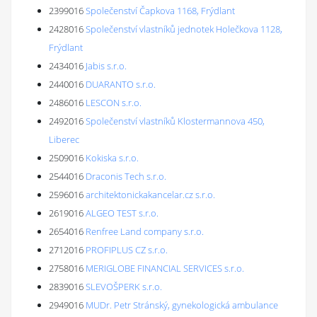
2399016
Společenství Čapkova 1168, Frýdlant
2428016
Společenství vlastníků jednotek Holečkova 1128,
Frýdlant
2434016
Jabis s.r.o.
2440016
DUARANTO s.r.o.
2486016
LESCON s.r.o.
2492016
Společenství vlastníků Klostermannova 450,
Liberec
2509016
Kokiska s.r.o.
2544016
Draconis Tech s.r.o.
2596016
architektonickakancelar.cz s.r.o.
2619016
ALGEO TEST s.r.o.
2654016
Renfree Land company s.r.o.
2712016
PROFIPLUS CZ s.r.o.
2758016
MERIGLOBE FINANCIAL SERVICES s.r.o.
2839016
SLEVOŠPERK s.r.o.
2949016
MUDr. Petr Stránský, gynekologická ambulance