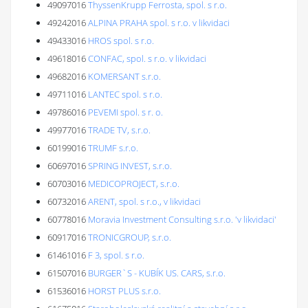
49097016
ThyssenKrupp Ferrosta, spol. s r.o.
49242016
ALPINA PRAHA spol. s r.o. v likvidaci
49433016
HROS spol. s r.o.
49618016
CONFAC, spol. s r.o. v likvidaci
49682016
KOMERSANT s.r.o.
49711016
LANTEC spol. s r.o.
49786016
PEVEMI spol. s r. o.
49977016
TRADE TV, s.r.o.
60199016
TRUMF s.r.o.
60697016
SPRING INVEST, s.r.o.
60703016
MEDICOPROJECT, s.r.o.
60732016
ARENT, spol. s r.o., v likvidaci
60778016
Moravia Investment Consulting s.r.o. 'v likvidaci'
60917016
TRONICGROUP, s.r.o.
61461016
F 3, spol. s r.o.
61507016
BURGER`S - KUBÍK US. CARS, s.r.o.
61536016
HORST PLUS s.r.o.