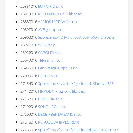
26851016
EUPATRID s.r.o.
26874016
N.G.Diesel, s.r.o. v likvidaci
26880016
VAMOS MORAVIA s.r.o.
26897016
AVE group s.r.o.
26903016
Společenství Díly č.p. 558, 559, 560 v Chropyni
26926016
WGS, s.r.o.
26932016
CAROLEX s.r.o.
26949016
TERSET s.r.o.
26955016
Lentus agilis, spol. s r.o.
27099016
PS-real s.r.o.
27134016
Společenství vlastníků jednotek Klánova 323
27140016
FINPODNIK, s.r.o., v likvidaci
27157016
BIBOHUK s.r.o.
27192016
SOND - PO,s.r.o.
27209016
DECEMBER DREAMS s.r.o.
27215016
NERUDOVA INVEST s.r.o.
27250016
Společenství vlastníků jednotek Na Provaznici 5