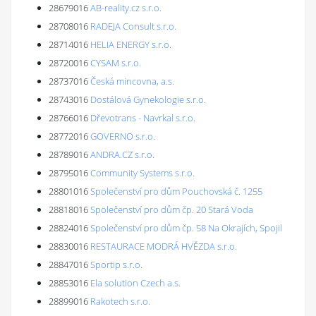
28679016
AB-reality.cz s.r.o.
28708016
RADEJA Consult s.r.o.
28714016
HELIA ENERGY s.r.o.
28720016
CYSAM s.r.o.
28737016
Česká mincovna, a.s.
28743016
Dostálová Gynekologie s.r.o.
28766016
Dřevotrans - Navrkal s.r.o.
28772016
GOVERNO s.r.o.
28789016
ANDRA.CZ s.r.o.
28795016
Community Systems s.r.o.
28801016
Společenství pro dům Pouchovská č. 1255
28818016
Společenství pro dům čp. 20 Stará Voda
28824016
Společenství pro dům čp. 58 Na Okrajích, Spojil
28830016
RESTAURACE MODRÁ HVĚZDA s.r.o.
28847016
Sportip s.r.o.
28853016
Ela solution Czech a.s.
28899016
Rakotech s.r.o.