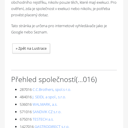
obchodního rejstříku, nikoliv pouze těch, které mají exekuci. Pro
ověření, zda je společnost v exekuci nebo nikoliv, je potřeba
provést placený dotaz.
Tato stránka je určena pro internetové vyhledávače jako je
Google nebo Seznam.
»
Zpět na Lustrace
Přehled společností
(...
016
)
287016
C.C.Brothers, spol.s r.o.
484016
J. SEIDL a spol., s.r.o.
536016
WALMARK, a.s.
571016
SANDVIK CZ s.r.o.
675016
TESTECH a.s.
1427016
GASTRODIRECT s.r.o.