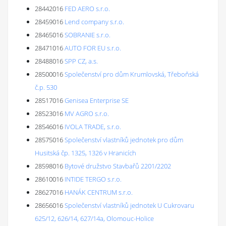
28442016
FED AERO s.r.o.
28459016
Lend company s.r.o.
28465016
SOBRANIE s.r.o.
28471016
AUTO FOR EU s.r.o.
28488016
SPP CZ, a.s.
28500016
Společenství pro dům Krumlovská, Třeboňská
č.p. 530
28517016
Genisea Enterprise SE
28523016
MV AGRO s.r.o.
28546016
IVOLA TRADE, s.r.o.
28575016
Společenství vlastníků jednotek pro dům
Husitská čp. 1325, 1326 v Hranicích
28598016
Bytové družstvo Stavbařů 2201/2202
28610016
INTIDE TERGO s.r.o.
28627016
HANÁK CENTRUM s.r.o.
28656016
Společenství vlastníků jednotek U Cukrovaru
625/12, 626/14, 627/14a, Olomouc-Holice