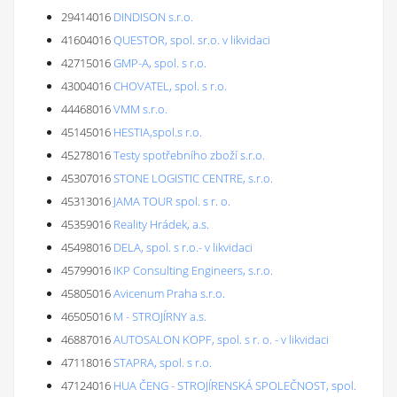
29414016
DINDISON s.r.o.
41604016
QUESTOR, spol. sr.o. v likvidaci
42715016
GMP-A, spol. s r.o.
43004016
CHOVATEL, spol. s r.o.
44468016
VMM s.r.o.
45145016
HESTIA,spol.s r.o.
45278016
Testy spotřebního zboží s.r.o.
45307016
STONE LOGISTIC CENTRE, s.r.o.
45313016
JAMA TOUR spol. s r. o.
45359016
Reality Hrádek, a.s.
45498016
DELA, spol. s r.o.- v likvidaci
45799016
IKP Consulting Engineers, s.r.o.
45805016
Avicenum Praha s.r.o.
46505016
M - STROJÍRNY a.s.
46887016
AUTOSALON KOPF, spol. s r. o. - v likvidaci
47118016
STAPRA, spol. s r.o.
47124016
HUA ČENG - STROJÍRENSKÁ SPOLEČNOST, spol.