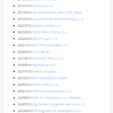
28141016
Confis CZ s.r.o.
28158016
Společenství pro dům 2793, Tábor
28193016
Automobil Service Wolfsburg s. r. o.
28222016
Nataliya invest s.r.o.
28239016
SOLID REAL Praha, s.r.o.
28245016
MELVIT spol. s r.o.
28251016
BEST PRAGUE STAV s.r.o.
28268016
LC Anděl a.s.
28274016
PK INVEST REAL, s.r.o.
28280016
GianMarco s.r.o.
28297016
DARUX, družstvo
28332016
BD Pekařská 9, družstvo
28355016
PROFILAND, s.r.o.
28361016
Stříbrný Development s.r.o.
28390016
ENVI Air Company s.r.o. v likvidaci
28407016
City Center Properties Lannova s.r.o.
28436016
BTF Engineers & Developers s.r.o.