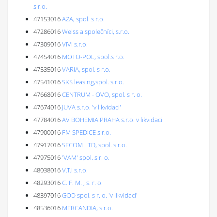
s r.o.
47153016
AZA, spol. s r.o.
47286016
Weiss a společníci, s.r.o.
47309016
VIVI s.r.o.
47454016
MOTO-POL, spol.s r.o.
47535016
VARIA, spol. s r.o.
47541016
SKS leasing,spol. s r.o.
47668016
CENTRUM - OVO, spol. s r. o.
47674016
JUVA s.r.o. 'v likvidaci'
47784016
AV BOHEMIA PRAHA s.r.o. v likvidaci
47900016
FM SPEDICE s.r.o.
47917016
SECOM LTD, spol. s r.o.
47975016
'VAM' spol. s r. o.
48038016
V.T.I s.r.o.
48293016
C. F. M. , s. r. o.
48397016
GOD spol. s r. o. 'v likvidaci'
48536016
MERCANDIA, s.r.o.