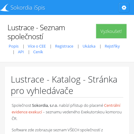
Sokordia iSpis
Lustrace - Seznam
Vyzkoušet!
společností
Popis
Více o CEE
Registrace
Ukázka
Rejstříky
API
Ceník
Lustrace - Katalog - Stránka
pro vyhledávače
Společnost
Sokordia, s.r.o.
nabízí přístup do placené
Centrální
evidence exekucí
– seznamu vedeného Exekutorskou komorou
ČR.
Software zde zobrazuje seznam VŠECH společností z