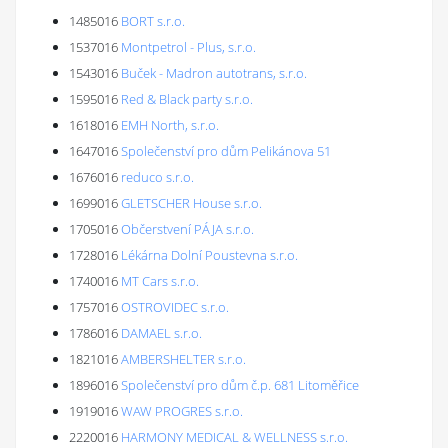
1485016
BORT s.r.o.
1537016
Montpetrol - Plus, s.r.o.
1543016
Buček - Madron autotrans, s.r.o.
1595016
Red & Black party s.r.o.
1618016
EMH North, s.r.o.
1647016
Společenství pro dům Pelikánova 51
1676016
reduco s.r.o.
1699016
GLETSCHER House s.r.o.
1705016
Občerstvení PÁJA s.r.o.
1728016
Lékárna Dolní Poustevna s.r.o.
1740016
MT Cars s.r.o.
1757016
OSTROVIDEC s.r.o.
1786016
DAMAEL s.r.o.
1821016
AMBERSHELTER s.r.o.
1896016
Společenství pro dům č.p. 681 Litoměřice
1919016
WAW PROGRES s.r.o.
2220016
HARMONY MEDICAL & WELLNESS s.r.o.