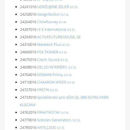
24241016
UDRŽUJEME ZELEŇ s.r.o.
24258016
designfection s.r.o.
24264016
Click4Survey s.r.o.
24287016
I E E International s.r.o.
24293016
ACTIVEFUTUREHOUSE, SE
24316016
Maretech Plus s.r.o.
24669016
POLTASINER s.r.o.
24675016
Czech Sound s.r.o.
24698016
DELSO INTERIÉRY, s.r.o.
24704016
DOMANI Prima, s.r.o.
24710016
CHAARON SPEED s.r.o.
24727016
PRETIN s.r.o.
24733016
Společenství pro dům čp. 689 ASTRA PARK
KLECANY
24762016
PRAKTIKSTAV s.r.o.
24779016
Sobolev Generation, s.r.o.
24785016
ANTILLESIS s.r.o.