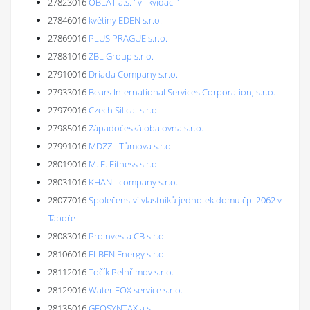
27823016
OBLAT a.s. ' v likvidaci '
27846016
květiny EDEN s.r.o.
27869016
PLUS PRAGUE s.r.o.
27881016
ZBL Group s.r.o.
27910016
Driada Company s.r.o.
27933016
Bears International Services Corporation, s.r.o.
27979016
Czech Silicat s.r.o.
27985016
Západočeská obalovna s.r.o.
27991016
MDZZ - Tůmova s.r.o.
28019016
M. E. Fitness s.r.o.
28031016
KHAN - company s.r.o.
28077016
Společenství vlastníků jednotek domu čp. 2062 v
Táboře
28083016
ProInvesta CB s.r.o.
28106016
ELBEN Energy s.r.o.
28112016
Točík Pelhřimov s.r.o.
28129016
Water FOX service s.r.o.
28135016
GEOSYNTAX a.s.