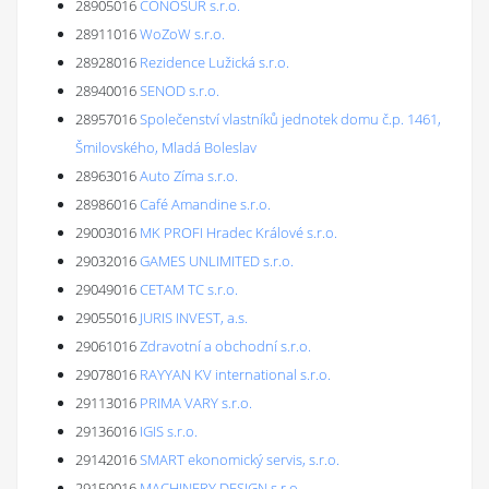
28905016
CONOSUR s.r.o.
28911016
WoZoW s.r.o.
28928016
Rezidence Lužická s.r.o.
28940016
SENOD s.r.o.
28957016
Společenství vlastníků jednotek domu č.p. 1461,
Šmilovského, Mladá Boleslav
28963016
Auto Zíma s.r.o.
28986016
Café Amandine s.r.o.
29003016
MK PROFI Hradec Králové s.r.o.
29032016
GAMES UNLIMITED s.r.o.
29049016
CETAM TC s.r.o.
29055016
JURIS INVEST, a.s.
29061016
Zdravotní a obchodní s.r.o.
29078016
RAYYAN KV international s.r.o.
29113016
PRIMA VARY s.r.o.
29136016
IGIS s.r.o.
29142016
SMART ekonomický servis, s.r.o.
29159016
MACHINERY DESIGN s.r.o.