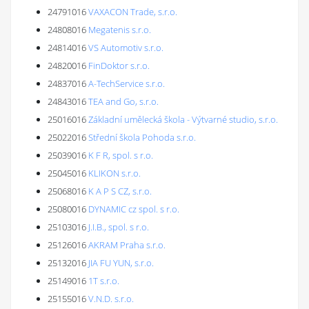
24791016
VAXACON Trade, s.r.o.
24808016
Megatenis s.r.o.
24814016
VS Automotiv s.r.o.
24820016
FinDoktor s.r.o.
24837016
A-TechService s.r.o.
24843016
TEA and Go, s.r.o.
25016016
Základní umělecká škola - Výtvarné studio, s.r.o.
25022016
Střední škola Pohoda s.r.o.
25039016
K F R, spol. s r.o.
25045016
KLIKON s.r.o.
25068016
K A P S CZ, s.r.o.
25080016
DYNAMIC cz spol. s r.o.
25103016
J.I.B., spol. s r.o.
25126016
AKRAM Praha s.r.o.
25132016
JIA FU YUN, s.r.o.
25149016
1T s.r.o.
25155016
V.N.D. s.r.o.