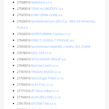
27568016
StyleZone s.r.o.
27580016
TENIS HLUBOČEPY, a.s.
27597016
EURO ZONA CHEB, a.s.
27626016
Společenství pro dům č.p. 1863, Ke Klimentce,
Praha 5
27632016
INTERTURBINE Czechia s.r.o.
27649016
DIRECT CONSULT PRAGUE, a.s.
27655016
Společenství vlastníků U dráhy 323, Chýně
27678016
EKO. CEA s.r.o.
27684016
SKYSCRAPER GROUP a.s.
27690016
Red Hat Czech s.r.o.
27707016
TRODAS WOOD s.r.o.
27759016
Neurologie Třebíč s.r.o.
27765016
ALEX FULL s.r.o.
27771016
ZP Otice odbyt s.r.o.
27794016
ALEN ZÁCLONY, s.r.o.
27817016
SYSTEM TAXI s.r.o.