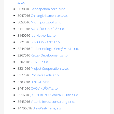
s.r.o.
3030016
Sendependa corp. s.r.o.
3047016
Chirurgie Kamenice s.r.o.
3053016
Mic import spol. s r.o.
3111016
AUTOŠKOLA KŘÍŽ s.r.o.
3140016
Job Network s.r.o.
3221016
SSP COMPANY s.r.o.
3244016
Endokrinologie Černý Most s.r.o.
3267016
Kettex Development s.r.o.
3302016
CLIVET s.r.o.
3331016
Project Cooperation s.r.o.
3377016
Rocková škola s.r.o.
3383016
BINFOP s.r.o.
3441016
CHOV KUŘAT s.r.o.
3516016
JAROFRIEND General CORP s.r.o.
3545016
Vittoria invest consulting s.r.o.
14706016
Uni-West-Trans, a.s.