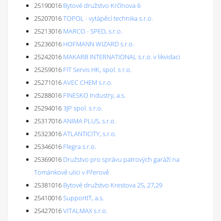
25190016
Bytové družstvo Krčínova 6
25207016
TOPOL - vytápěcí technika s.r.o.
25213016
MARCO - SPED, s.r.o.
25236016
HOFMANN WIZARD s.r.o.
25242016
MAKARB INTERNATIONAL s.r.o. v likvidaci
25259016
FIT Servis HK, spol. s r.o.
25271016
AVEC CHEM s.r.o.
25288016
FINESKO Industry, a.s.
25294016
3JP spol. s r.o.
25317016
ANIMA PLUS, s.r.o.
25323016
ATLANTICITY, s.r.o.
25346016
Flegra s.r.o.
25369016
Družstvo pro správu patrových garáží na
Tománkově ulici v Přerově
25381016
Bytové družstvo Krestova 25, 27,29
25410016
SupportIT, a.s.
25427016
VITALMAX s.r.o.