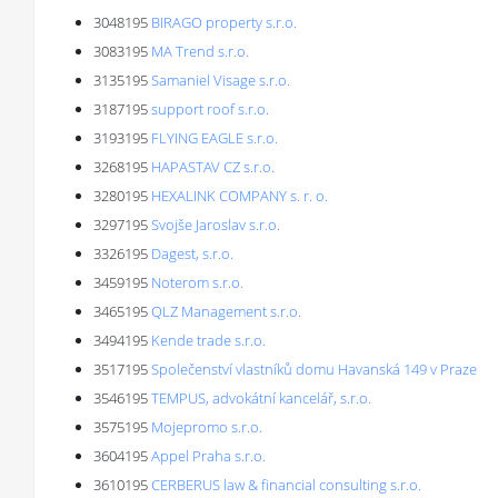
3048195
BIRAGO property s.r.o.
3083195
MA Trend s.r.o.
3135195
Samaniel Visage s.r.o.
3187195
support roof s.r.o.
3193195
FLYING EAGLE s.r.o.
3268195
HAPASTAV CZ s.r.o.
3280195
HEXALINK COMPANY s. r. o.
3297195
Svojše Jaroslav s.r.o.
3326195
Dagest, s.r.o.
3459195
Noterom s.r.o.
3465195
QLZ Management s.r.o.
3494195
Kende trade s.r.o.
3517195
Společenství vlastníků domu Havanská 149 v Praze
3546195
TEMPUS, advokátní kancelář, s.r.o.
3575195
Mojepromo s.r.o.
3604195
Appel Praha s.r.o.
3610195
CERBERUS law & financial consulting s.r.o.