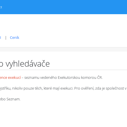
ct
I
Ceník
ro vyhledávače
dence exekucí
– seznamu vedeného Exekutorskou komorou ČR.
íku, nikoliv pouze těch, které mají exekuci. Pro ověření, zda je společnost v 
 nebo Seznam.