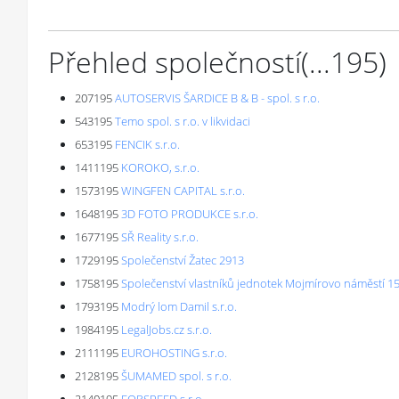
Přehled společností
(...
195
)
207195
AUTOSERVIS ŠARDICE B & B - spol. s r.o.
543195
Temo spol. s r.o. v likvidaci
653195
FENCIK s.r.o.
1411195
KOROKO, s.r.o.
1573195
WINGFEN CAPITAL s.r.o.
1648195
3D FOTO PRODUKCE s.r.o.
1677195
SŘ Reality s.r.o.
1729195
Společenství Žatec 2913
1758195
Společenství vlastníků jednotek Mojmírovo náměstí 15
1793195
Modrý lom Damil s.r.o.
1984195
LegalJobs.cz s.r.o.
2111195
EUROHOSTING s.r.o.
2128195
ŠUMAMED spol. s r.o.