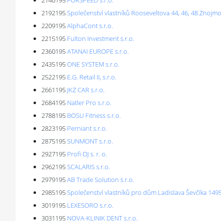
2140195
FORSPEED s.r.o.
2192195
Společenství vlastníků Rooseveltova 44, 46, 48 Znojm
2209195
AlphaCont s.r.o.
2215195
Fulton Investment s.r.o.
2360195
ATANAI EUROPE s.r.o.
2435195
ONE SYSTEM s.r.o.
2522195
E.G. Retail II, s.r.o.
2661195
JKZ CAR s.r.o.
2684195
Natler Pro s.r.o.
2788195
BOSU Fitness s.r.o.
2823195
Perniant s.r.o.
2875195
SUNMONT s.r.o.
2927195
Profi-DJ s. r. o.
2962195
SCALARIS s.r.o.
2979195
AB Trade Solution s.r.o.
2985195
Společenství vlastníků pro dům Ladislava Ševčíka 149
3019195
LEXESORO s.r.o.
3031195
NOVA-KLINIK DENT s.r.o.