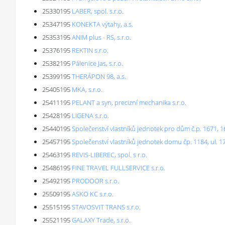
25330195
LABER, spol. s.r.o.
25347195
KONEKTA výtahy, a.s.
25353195
ANIM plus - RS, s.r.o.
25376195
REKTIN s.r.o.
25382195
Pálenice Jas, s.r.o.
25399195
THERÁPON 98, a.s.
25405195
MKA, s.r.o.
25411195
PELANT a syn, precizní mechanika s.r.o.
25428195
LIGENA s.r.o.
25440195
Společenství vlastníků jednotek pro dům č.p. 1671, 
25457195
Společenství vlastníků jednotek domu čp. 1184, ul. 1
25463195
REVIS-LIBEREC, spol. s r.o.
25486195
FINE TRAVEL FULLSERVICE s.r.o.
25492195
PRODOOR s.r.o.
25509195
ASKO KC s.r.o.
25515195
STAVOSVIT TRANS s.r.o.
25521195
GALAXY Trade, s.r.o.