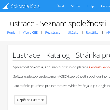
Sokordia iSpis
Úvod
Služby
Help
Conta
Lustrace - Seznam společností
Popis
Více o CEE
Registrace
Ukázka
Rejstříky
AP
Lustrace - Katalog - Stránka p
Společnost
Sokordia, s.r.o.
nabízí přístup do placené
Centrální evi
Software zde zobrazuje seznam VŠECH společností z obchodního rejstř
Tato stránka je určena pro internetové vyhledávače jako je Google
»
Zpět na Lustrace