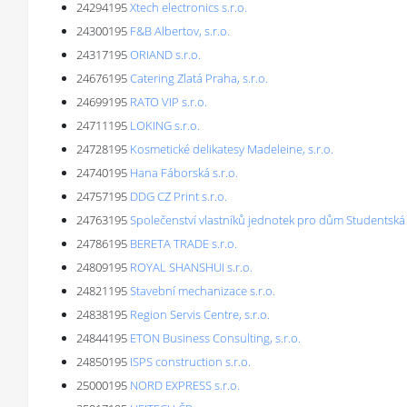
24294195
Xtech electronics s.r.o.
24300195
F&B Albertov, s.r.o.
24317195
ORIAND s.r.o.
24676195
Catering Zlatá Praha, s.r.o.
24699195
RATO VIP s.r.o.
24711195
LOKING s.r.o.
24728195
Kosmetické delikatesy Madeleine, s.r.o.
24740195
Hana Fáborská s.r.o.
24757195
DDG CZ Print s.r.o.
24763195
Společenství vlastníků jednotek pro dům Studentská 
24786195
BERETA TRADE s.r.o.
24809195
ROYAL SHANSHUI s.r.o.
24821195
Stavební mechanizace s.r.o.
24838195
Region Servis Centre, s.r.o.
24844195
ETON Business Consulting, s.r.o.
24850195
ISPS construction s.r.o.
25000195
NORD EXPRESS s.r.o.