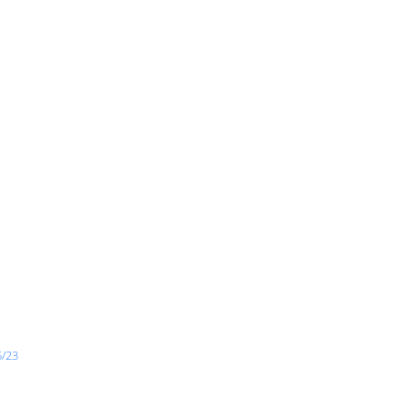
o
5/23