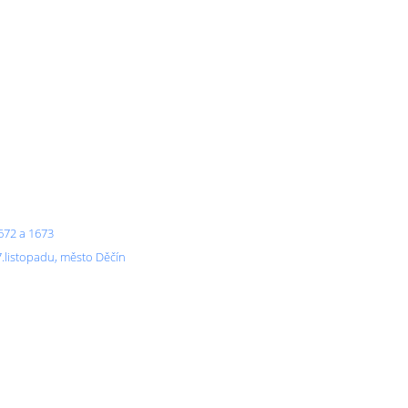
1672 a 1673
7.listopadu, město Děčín