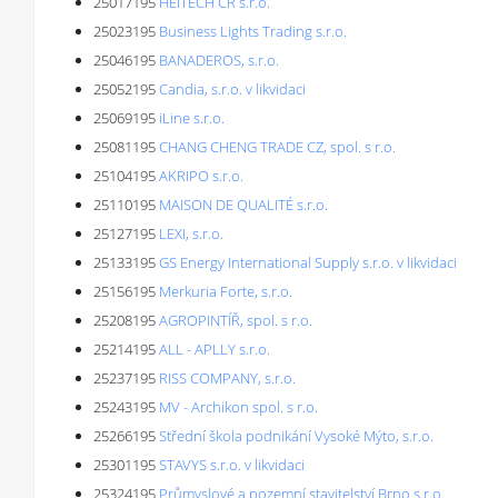
25017195
HEITECH ČR s.r.o.
25023195
Business Lights Trading s.r.o.
25046195
BANADEROS, s.r.o.
25052195
Candia, s.r.o. v likvidaci
25069195
iLine s.r.o.
25081195
CHANG CHENG TRADE CZ, spol. s r.o.
25104195
AKRIPO s.r.o.
25110195
MAISON DE QUALITÉ s.r.o.
25127195
LEXI, s.r.o.
25133195
GS Energy International Supply s.r.o. v likvidaci
25156195
Merkuria Forte, s.r.o.
25208195
AGROPINTÍŘ, spol. s r.o.
25214195
ALL - APLLY s.r.o.
25237195
RISS COMPANY, s.r.o.
25243195
MV - Archikon spol. s r.o.
25266195
Střední škola podnikání Vysoké Mýto, s.r.o.
25301195
STAVYS s.r.o. v likvidaci
25324195
Průmyslové a pozemní stavitelství Brno s.r.o.