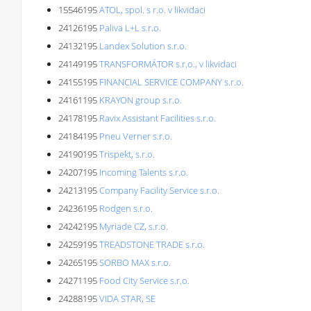
15546195
ATOL, spol. s r.o. v likvidaci
24126195
Paliva L+L s.r.o.
24132195
Landex Solution s.r.o.
24149195
TRANSFORMÁTOR s.r.o., v likvidaci
24155195
FINANCIAL SERVICE COMPANY s.r.o.
24161195
KRAYON group s.r.o.
24178195
Ravix Assistant Facilities s.r.o.
24184195
Pneu Verner s.r.o.
24190195
Trispekt, s.r.o.
24207195
Incoming Talents s.r.o.
24213195
Company Facility Service s.r.o.
24236195
Rodgen s.r.o.
24242195
Myriade CZ, s.r.o.
24259195
TREADSTONE TRADE s.r.o.
24265195
SORBO MAX s.r.o.
24271195
Food City Service s.r.o.
24288195
VIDA STAR, SE