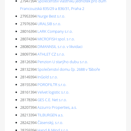
27947394
Společenství vlastníků jednotek pro dům
Francouzská 835/29 a 836/31, Praha 2
27953394
Nurge Best s.r.o.
27976394
URALSIB s.r.o.
28016394
LARK Company s.r.o.
28074394
MICROFISH spol. s r.o.
28080394
DIMANNSIL s.r.o. v likvidaci
28097394
ATHLET CZ s.r.o.
28126394
Penzion U starýho dubu s.r.o.
28132394
Společenství domu čp. 2688 v Táboře
28149394
InGold s.r.o.
28155394
POROFILTR s.r.o.
28161394
Velvet logistic s.r.o.
28178394
GES C.E. Net s.r.o.
28207394
Azzurro Properties, a.s.
28213394
TILBURGEN a.s.
28242394
Čásenský, s.r.o.
28259394
Hand & Mind s.r.o.