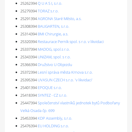
25262394
Q U A S I, s.r.o.
25279394
TORAZ s.r.o.
25291394
AGRONA Staré Město, a.s.
25308394
BAUGARTEN, s.r.o.
25314394
BMI Chirurgie, a.s.
25320394
Restaurace Perník spol. s r.o. v likvidaci
25337394
MADOG, spol.s r.o.
25343394
UNIZAM, spol. s r.o.
25366394
Družstvo U Objezdu
25372394
Lesní správa města Krnova s.r.o.
25395394
UVASUN CZECH s.r.o. 'v likvidaci'
25401394
EPOQUE s.r.o.
25418394
SYNTEZ - CZ s.r.o.
25447394
Společenství vlastníků jednotek bytů Podbořany
Velká Osada čp. 699
25453394
KDP Assembly, s.r.o.
25476394
EU HOLDING s.r.o.