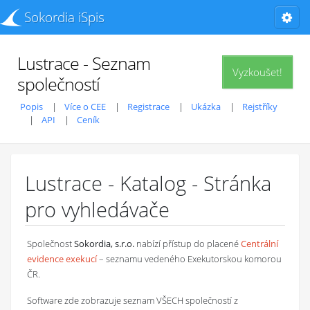
Sokordia iSpis
Lustrace - Seznam
Vyzkoušet!
společností
Popis
Více o CEE
Registrace
Ukázka
Rejstříky
API
Ceník
Lustrace - Katalog - Stránka
pro vyhledávače
Společnost
Sokordia, s.r.o.
nabízí přístup do placené
Centrální
evidence exekucí
– seznamu vedeného Exekutorskou komorou
ČR.
Software zde zobrazuje seznam VŠECH společností z