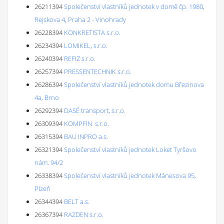
26211394
Společenství vlastníků jednotek v domě čp. 1980,
Rejskova 4, Praha 2 - Vinohrady
26228394
KONKRETISTA s.r.o.
26234394
LOMIKEL, s.r.o.
26240394
REFIZ s.r.o.
26257394
PRESSENTECHNIK s.r.o.
26286394
Společenství vlastníků jednotek domu Březinova
4a, Brno
26292394
DASÉ transport, s.r.o.
26309394
KOMPFIN s.r.o.
26315394
BAU INPRO a.s.
26321394
Společenství vlastníků jednotek Loket Tyršovo
nám. 94/2
26338394
Společenství vlastníků jednotek Mánesova 95,
Plzeň
26344394
BELT a.s.
26367394
RAZDEN s.r.o.