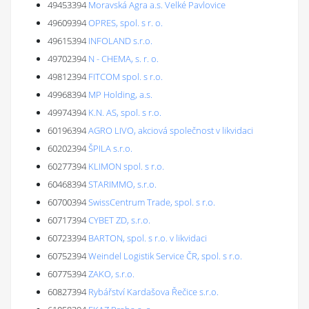
49453394
Moravská Agra a.s. Velké Pavlovice
49609394
OPRES, spol. s r. o.
49615394
INFOLAND s.r.o.
49702394
N - CHEMA, s. r. o.
49812394
FITCOM spol. s r.o.
49968394
MP Holding, a.s.
49974394
K.N. AS, spol. s r.o.
60196394
AGRO LIVO, akciová společnost v likvidaci
60202394
ŠPILA s.r.o.
60277394
KLIMON spol. s r.o.
60468394
STARIMMO, s.r.o.
60700394
SwissCentrum Trade, spol. s r.o.
60717394
CYBET ZD, s.r.o.
60723394
BARTON, spol. s r.o. v likvidaci
60752394
Weindel Logistik Service ČR, spol. s r.o.
60775394
ZAKO, s.r.o.
60827394
Rybářství Kardašova Řečice s.r.o.