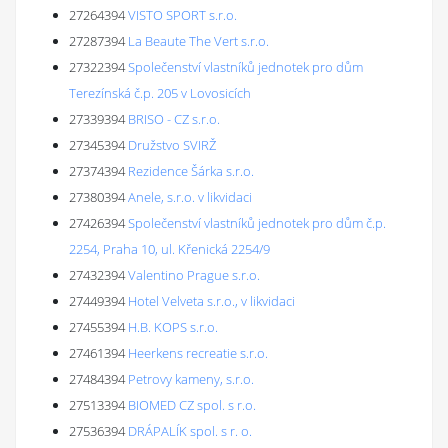
27264394
VISTO SPORT s.r.o.
27287394
La Beaute The Vert s.r.o.
27322394
Společenství vlastníků jednotek pro dům
Terezínská č.p. 205 v Lovosicích
27339394
BRISO - CZ s.r.o.
27345394
Družstvo SVIRŽ
27374394
Rezidence Šárka s.r.o.
27380394
Anele, s.r.o. v likvidaci
27426394
Společenství vlastníků jednotek pro dům č.p.
2254, Praha 10, ul. Křenická 2254/9
27432394
Valentino Prague s.r.o.
27449394
Hotel Velveta s.r.o., v likvidaci
27455394
H.B. KOPS s.r.o.
27461394
Heerkens recreatie s.r.o.
27484394
Petrovy kameny, s.r.o.
27513394
BIOMED CZ spol. s r.o.
27536394
DRÁPALÍK spol. s r. o.