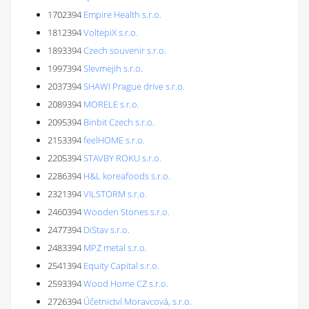
1702394
Empire Health s.r.o.
1812394
VoltepiX s.r.o.
1893394
Czech souvenir s.r.o.
1997394
Slevmejih s.r.o.
2037394
SHAWI Prague drive s.r.o.
2089394
MORELE s.r.o.
2095394
Binbit Czech s.r.o.
2153394
feelHOME s.r.o.
2205394
STAVBY ROKU s.r.o.
2286394
H&L koreafoods s.r.o.
2321394
VILSTORM s.r.o.
2460394
Wooden Stones s.r.o.
2477394
DiStav s.r.o.
2483394
MPZ metal s.r.o.
2541394
Equity Capital s.r.o.
2593394
Wood Home CZ s.r.o.
2726394
Účetnictví Moravcová, s.r.o.