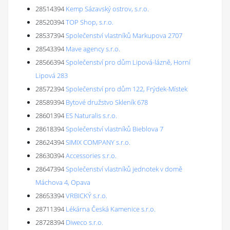
28514394
Kemp Sázavský ostrov, s.r.o.
28520394
TOP Shop, s.r.o.
28537394
Společenství vlastníků Markupova 2707
28543394
Mave agency s.r.o.
28566394
Společenství pro dům Lipová-lázně, Horní
Lipová 283
28572394
Společenství pro dům 122, Frýdek-Místek
28589394
Bytové družstvo Skleník 678
28601394
ES Naturalis s.r.o.
28618394
Společenství vlastníků Bieblova 7
28624394
SIMIX COMPANY s.r.o.
28630394
Accessories s.r.o.
28647394
Společenství vlastníků jednotek v domě
Máchova 4, Opava
28653394
VRBICKÝ s.r.o.
28711394
Lékárna Česká Kamenice s.r.o.
28728394
Diweco s.r.o.