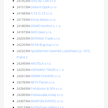
24145394
SPECIAL CAR s.r.o.
24151394
Diskont Optik s.r.o.
24168394
A.T.E.O. CZ s.r.o.
24174394
Elchip Media s.r.o.
24180394
DOMO komfort s. r. o.
24197394
MVD steel s.r.o.
24203394
BATANGA Trade s.r.o.
24226394
Mi-Mi-Bi group s.r.o.
24232394
Společenství vlastníků Lublaňská č.p. 1015,
Praha 2
24249394
ARUTELA s.r.o.
24255394
KERAMIKA TRADE s. r. o.
24261394
DEMIR FASHION s.r.o.
24278394
BETA Planet s.r.o.
24284394
Fishdoctor & SPA s.r.o.
24290394
Polívková&Lonský s.r.o.
24307394
BOMTON EVENTS, s.r.o.
24313394
Počítačové učebny s.r.o.