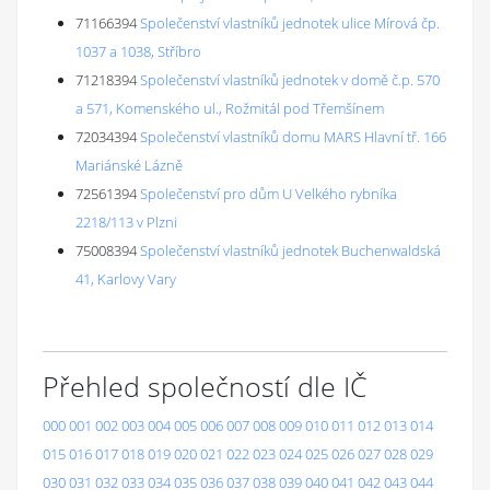
71166394
Společenství vlastníků jednotek ulice Mírová čp.
1037 a 1038, Stříbro
71218394
Společenství vlastníků jednotek v domě č.p. 570
a 571, Komenského ul., Rožmitál pod Třemšínem
72034394
Společenství vlastníků domu MARS Hlavní tř. 166
Mariánské Lázně
72561394
Společenství pro dům U Velkého rybníka
2218/113 v Plzni
75008394
Společenství vlastníků jednotek Buchenwaldská
41, Karlovy Vary
Přehled společností dle IČ
000
001
002
003
004
005
006
007
008
009
010
011
012
013
014
015
016
017
018
019
020
021
022
023
024
025
026
027
028
029
030
031
032
033
034
035
036
037
038
039
040
041
042
043
044