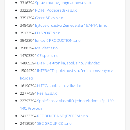
3316394
Správa budov Jungmannova s.r.o.
3322394
POINT Poděbradská s.r.o.
3351394
Green&Play s.r.o.
3484394
Bytové družstvo Zemědělská 1674/14, Brno
3513394
FD SPORT s.r.o.
3542394
Jurkovič PRODUCTION s.r.o.
3588394
MK Plast s.r.o.
14703394
CE spol. s r.o.
14865394
B a P Elektronika, spol. s r.o. v likvidaci
15044394
INTERACT společnost s ručením omezeným v
likvidaci
16190394
HITEC, spol. s r.o. v likvidaci
22774394
Real.EZ,s.r.o.
22797394
Společenství vlastníků jednotek domu čp. 139 -
140, Provodín
24122394
REZIDENCE NAD JEZEREM s.r.o.
24139394
SBC GROUP CZ, s.r.o.