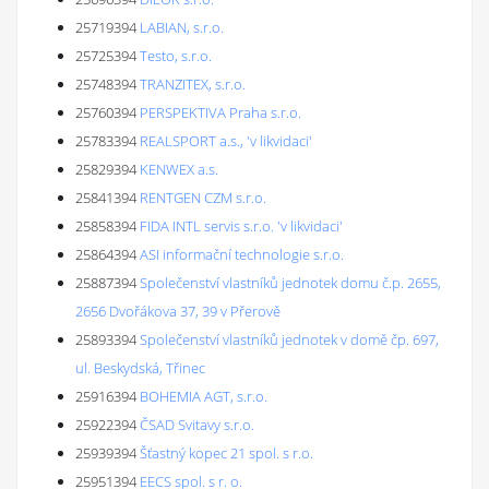
25719394
LABIAN, s.r.o.
25725394
Testo, s.r.o.
25748394
TRANZITEX, s.r.o.
25760394
PERSPEKTIVA Praha s.r.o.
25783394
REALSPORT a.s., 'v likvidaci'
25829394
KENWEX a.s.
25841394
RENTGEN CZM s.r.o.
25858394
FIDA INTL servis s.r.o. 'v likvidaci'
25864394
ASI informační technologie s.r.o.
25887394
Společenství vlastníků jednotek domu č.p. 2655,
2656 Dvořákova 37, 39 v Přerově
25893394
Společenství vlastníků jednotek v domě čp. 697,
ul. Beskydská, Třinec
25916394
BOHEMIA AGT, s.r.o.
25922394
ČSAD Svitavy s.r.o.
25939394
Šťastný kopec 21 spol. s r.o.
25951394
EECS spol. s r. o.