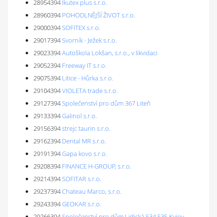
28954394
Ikutex plus s.r.o.
28960394
POHODLNĚJŠÍ ŽIVOT s.r.o.
29000394
SOFITEX s.r.o.
29017394
Svorník - Ježek s.r.o.
29023394
Autoškola Lokšan, s.r.o., v likvidaci
29052394
Freeway IT s.r.o.
29075394
Litice - Hůrka s.r.o.
29104394
VIOLETA trade s.r.o.
29127394
Společenství pro dům 367 Liteň
29133394
Galinol s.r.o.
29156394
strejc taurin s.r.o.
29162394
Dental MR s.r.o.
29191394
Gapa kovo s.r.o.
29208394
FINANCE H-GROUP, s.r.o.
29214394
SOFITAR s.r.o.
29237394
Chateau Marco, s.r.o.
29243394
GEOKAR s.r.o.
29266394
Společenství pro dům Lidická 534,535,Kyjov