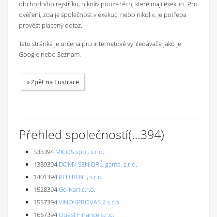
obchodního rejstříku, nikoliv pouze těch, které mají exekuci. Pro
ověření, zda je společnost v exekuci nebo nikoliv, je potřeba
provést placený dotaz.
Tato stránka je určena pro internetové vyhledávače jako je
Google nebo Seznam.
»
Zpět na Lustrace
Přehled společností
(...
394
)
533394
MICOS spol. s r.o.
1389394
DOMY SENIORŮ gama, s.r.o.
1401394
PFD RENT, s.r.o.
1528394
Go-Kart s.r.o.
1557394
VINOKPROVAS 2 s.r.o.
1667394
Quest Finance s.r.o.