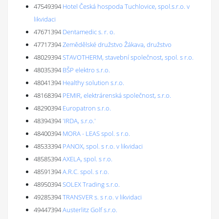
47549394
Hotel Česká hospoda Tuchlovice, spol.s.r.o. v
likvidaci
47671394
Dentamedic s. r. o.
47717394
Zemědělské družstvo Žákava, družstvo
48029394
STAVOTHERM, stavební společnost, spol. s r.o.
48035394
BŠP elektro s.r.o.
48041394
Healthy solution s.r.o.
48168394
PEMIR, elektrárenská společnost, s.r.o.
48290394
Europatron s.r.o.
48394394
'IRDA, s.r.o.'
48400394
MORA - LEAS spol. s r.o.
48533394
PANOX, spol. s r.o. v likvidaci
48585394
AXELA, spol. s r.o.
48591394
A.R.C. spol. s r.o.
48950394
SOLEX Trading s.r.o.
49285394
TRANSVER s. s r.o. v likvidaci
49447394
Austerlitz Golf s.r.o.