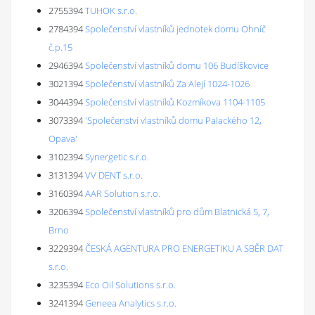
2755394
TUHOK s.r.o.
2784394
Společenství vlastníků jednotek domu Ohníč
č.p.15
2946394
Společenství vlastníků domu 106 Budíškovice
3021394
Společenství vlastníků Za Alejí 1024-1026
3044394
Společenství vlastníků Kozmíkova 1104-1105
3073394
'Společenství vlastníků domu Palackého 12,
Opava'
3102394
Synergetic s.r.o.
3131394
VV DENT s.r.o.
3160394
AAR Solution s.r.o.
3206394
Společenství vlastníků pro dům Blatnická 5, 7,
Brno
3229394
ČESKÁ AGENTURA PRO ENERGETIKU A SBĚR DAT
s.r.o.
3235394
Eco Oil Solutions s.r.o.
3241394
Geneea Analytics s.r.o.