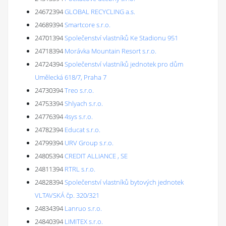
24672394
GLOBAL RECYCLING a.s.
24689394
Smartcore s.r.o.
24701394
Společenství vlastníků Ke Stadionu 951
24718394
Morávka Mountain Resort s.r.o.
24724394
Společenství vlastníků jednotek pro dům
Umělecká 618/7, Praha 7
24730394
Treo s.r.o.
24753394
Shlyach s.r.o.
24776394
4sys s.r.o.
24782394
Educat s.r.o.
24799394
URV Group s.r.o.
24805394
CREDIT ALLIANCE , SE
24811394
RTRL s.r.o.
24828394
Společenství vlastníků bytových jednotek
VLTAVSKÁ čp. 320/321
24834394
Lanruo s.r.o.
24840394
LIMITEX s.r.o.