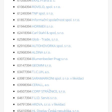
61058394
EKAZ Praha a. s.
61064394
ROVELO, spol. s r.o.
61249394
TNP spol. s r.o.
61857394
Informační společnost spol. s r.o.
61944394
HORIMEX s.r.o.
62418394
Carl Stahl & spol, s.r.o.
62586394
Glob - Trade, s.r.o.
62916394
AUTOHOVORKA spol. s r.o.
62968394
ALDINA s.r.o.
63072394
Blumenbecker Prag s.r.o.
63147394
GEOMM s.r.o.
63477394
T.I.C.UH, a.s.
63981394
SARAMARKONI spol. s r.o. v likvidaci
63998394
CERALL, a.s.
64507394
CORP STRÁŽNICE, s.r.o.
64617394
F.U.D. Servis s.r.o.
64791394
AROVA, s.r.o. v likvidaci
65410394
HL Display Česká republika, s.r.o.