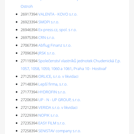
Ostroh
26917394
VALENTA - KOVO s.r.o.
26923394
SMOPI s.r.o.
26946394
Ex-press.cz, spol. s r.o.
26975394
CRN s.r.o.
27067394
Abflug Finanz s.r.o.
27096394
JRSK s.r.o.
27119394
Společenství vlastníků jednotek Chudenická č.p.
1057, 1058, 1059, 1060 a 1061, Praha 10 - Hostivař
27125394
ORLICE, s.r.o. v likvidaci
27148394
Lepší firma, s.r.o.
27177394
HYDROFIN s.r.o.
27206394
UP - N - UP GROUP, s.r.o.
27212394
VERIDA s.r.o. v likvidaci
27229394
NOPIK s.r.o.
27235394
EASY FILM s.r.o.
27258394
SENISTAV company s.r.o.