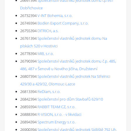
26697394
Společenství vlastníků jednotek domu čp.951
Dobřichovice
26732394
V-INT Bohemia, s.r.o.
26749394
Bodkin Export Company, s.r.o.
26755394
DITRICH, a.s.
26761394
Společenství vlastníků jednotek domu Na
pískách 520 v Hostivici
26778394
MIB, s.r.o.
26790394
Společenství vlastníků jednotek domu č.p. 485,
486, 487 v Šenově u Nového Jičína, Družstevní
26807394
Společenství vlastníků jednotek Na Střelnici
429/30 a 429/32, Olomouc-Lazce
26813394
ReDIam, s.r.o.
26842394
Společenství pro dům Stavbařů 629/10
26859394
RABBIT TEAM CZ, s.r.o.
26888394
R-VISION, s.r.o. - v likvidaci
26894394
Spectrum Energy s.r.o.
26900394
Společenství vlastníků jednotek Sídliště 792 Uh.