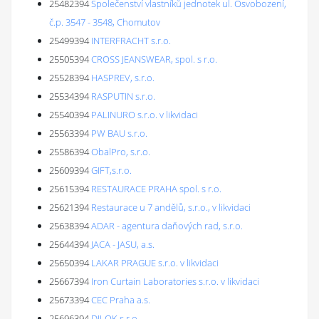
25482394
Společenství vlastníků jednotek ul. Osvobození,
č.p. 3547 - 3548, Chomutov
25499394
INTERFRACHT s.r.o.
25505394
CROSS JEANSWEAR, spol. s r.o.
25528394
HASPREV, s.r.o.
25534394
RASPUTIN s.r.o.
25540394
PALINURO s.r.o. v likvidaci
25563394
PW BAU s.r.o.
25586394
ObalPro, s.r.o.
25609394
GIFT,s.r.o.
25615394
RESTAURACE PRAHA spol. s r.o.
25621394
Restaurace u 7 andělů, s.r.o., v likvidaci
25638394
ADAR - agentura daňových rad, s.r.o.
25644394
JACA - JASU, a.s.
25650394
LAKAR PRAGUE s.r.o. v likvidaci
25667394
Iron Curtain Laboratories s.r.o. v likvidaci
25673394
CEC Praha a.s.
25696394
DILOK s.r.o.