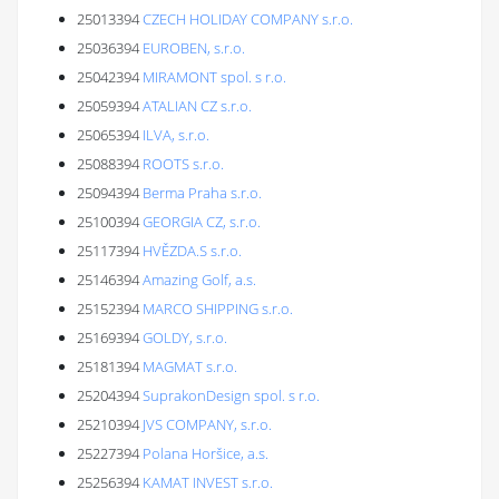
25013394
CZECH HOLIDAY COMPANY s.r.o.
25036394
EUROBEN, s.r.o.
25042394
MIRAMONT spol. s r.o.
25059394
ATALIAN CZ s.r.o.
25065394
ILVA, s.r.o.
25088394
ROOTS s.r.o.
25094394
Berma Praha s.r.o.
25100394
GEORGIA CZ, s.r.o.
25117394
HVĚZDA.S s.r.o.
25146394
Amazing Golf, a.s.
25152394
MARCO SHIPPING s.r.o.
25169394
GOLDY, s.r.o.
25181394
MAGMAT s.r.o.
25204394
SuprakonDesign spol. s r.o.
25210394
JVS COMPANY, s.r.o.
25227394
Polana Horšice, a.s.
25256394
KAMAT INVEST s.r.o.