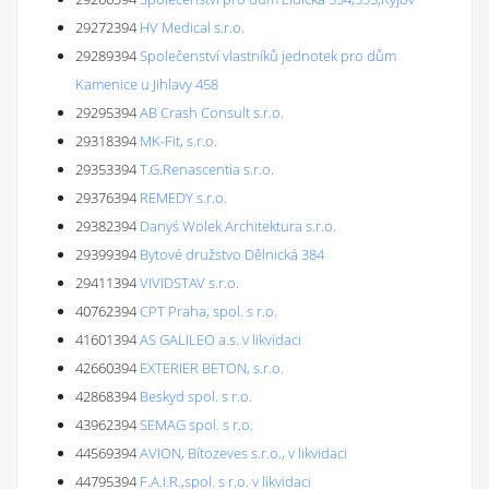
29272394
HV Medical s.r.o.
29289394
Společenství vlastníků jednotek pro dům
Kamenice u Jihlavy 458
29295394
AB Crash Consult s.r.o.
29318394
MK-Fit, s.r.o.
29353394
T.G.Renascentia s.r.o.
29376394
REMEDY s.r.o.
29382394
Danyś Wolek Architektura s.r.o.
29399394
Bytové družstvo Dělnická 384
29411394
VIVIDSTAV s.r.o.
40762394
CPT Praha, spol. s r.o.
41601394
AS GALILEO a.s. v likvidaci
42660394
EXTERIER BETON, s.r.o.
42868394
Beskyd spol. s r.o.
43962394
SEMAG spol. s r.o.
44569394
AVION, Bítozeves s.r.o., v likvidaci
44795394
F.A.I.R.,spol. s r.o. v likvidaci