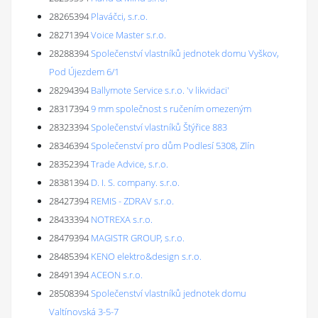
28265394
Plaváčci, s.r.o.
28271394
Voice Master s.r.o.
28288394
Společenství vlastníků jednotek domu Vyškov,
Pod Újezdem 6/1
28294394
Ballymote Service s.r.o. 'v likvidaci'
28317394
9 mm společnost s ručením omezeným
28323394
Společenství vlastníků Štýřice 883
28346394
Společenství pro dům Podlesí 5308, Zlín
28352394
Trade Advice, s.r.o.
28381394
D. I. S. company. s.r.o.
28427394
REMIS - ZDRAV s.r.o.
28433394
NOTREXA s.r.o.
28479394
MAGISTR GROUP, s.r.o.
28485394
KENO elektro&design s.r.o.
28491394
ACEON s.r.o.
28508394
Společenství vlastníků jednotek domu
Valtínovská 3-5-7