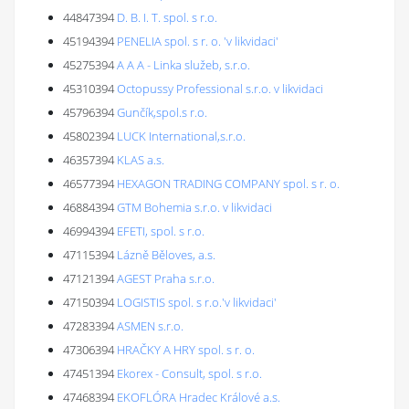
44847394
D. B. I. T. spol. s r.o.
45194394
PENELIA spol. s r. o. 'v likvidaci'
45275394
A A A - Linka služeb, s.r.o.
45310394
Octopussy Professional s.r.o. v likvidaci
45796394
Gunčík,spol.s r.o.
45802394
LUCK International,s.r.o.
46357394
KLAS a.s.
46577394
HEXAGON TRADING COMPANY spol. s r. o.
46884394
GTM Bohemia s.r.o. v likvidaci
46994394
EFETI, spol. s r.o.
47115394
Lázně Běloves, a.s.
47121394
AGEST Praha s.r.o.
47150394
LOGISTIS spol. s r.o.'v likvidaci'
47283394
ASMEN s.r.o.
47306394
HRAČKY A HRY spol. s r. o.
47451394
Ekorex - Consult, spol. s r.o.
47468394
EKOFLÓRA Hradec Králové a.s.