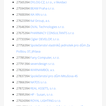
27565394
DYLOG CZ, s.r.o., v likvidaci
27594394
BEAM Praha s.r.o.
27600394
XIA XIN s.r.o.
27623394
Ital Group, a.s.
27646394
OVAL Technologies s.r.o.
27675394
PHARMACY CONSULTANTS s.r.o
27733394
Cígler DEVELOP, s.r.o.
27756394
Společenství vlastníků jednotek pro dům Za
Poštou 37, Jihlava
27785394
Fany Computer, s.r.o.
27791394
sevendesign s.r.o.
27820394
WARNAMBOL a.s.
27837394
Společenství pro dům Mitušova 45
27866394
NATOS s.r.o.
27872394
REAL ASSETS, s.r.o.
27895394
HP - Susan, s.r.o.
27924394
ROYAL LIGHTING s.r.o.