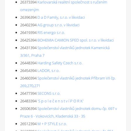
26373394
Karlovarská realitní společnost s ručením
omezeným
26396394
D a D Family, s.r.o. v likvidaci
26402394
AG group s.r.o. v likvidaci
26419394
RIS energo s.r.o.
26425394
BOHEMIA CAMION SPED spol. s r.o. v likvidaci
26431394
Společenství vlastníků jednotek Kamenická
3/361, Praha 7
26448394
Harding Safety Czech s.r.o.
26454394
LADOR, s.r.o.
26460394
Společenství vlastníků jednotek Příbram VII čp.
269,270,271
26477394
SECONS s.r.o.
26483394
'S p o l e č e n s t v í P O R K'
26506394
Společenství vlastníků jednotek domu čp. 697 v
Praze 6 - Vokovicích, Kladenská 33 - 35
26512394
M + P STYLE s.r.o.