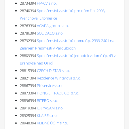
28734394
FIP-CV s.r.o.
28740394
Společenství vlastníků pro dům č.p. 2008,
Werichova, Litoměřice
28763394
AGAPA group s.r.o.
28786394
SOLIDACO s.r.o.
28792394
Společenství vlastníků domu č.p. 2399-2401 na
Zeleném Předměstí v Pardubicích
28809394
Společenství vlastníků jednotek v domě čp. 43 v
Brandýse nad Orlicí
28815394
CZECH DISTAR s.r.o.
28821394
Rezidence Winterova s.r.o.
28867394
PK services s.r.o.
28873394
HONG LI TRADE CO. s.r.o.
28896394
BITERO s.r.o.
28919394
ILK YASAM s.r.o.
28925394
KLAIRE s.r.o.
28948394
KLIDNÉ ÚČTY s.r.o.