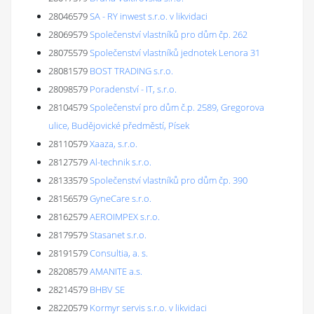
28046579
SA - RY inwest s.r.o. v likvidaci
28069579
Společenství vlastníků pro dům čp. 262
28075579
Společenství vlastníků jednotek Lenora 31
28081579
BOST TRADING s.r.o.
28098579
Poradenství - IT, s.r.o.
28104579
Společenství pro dům č.p. 2589, Gregorova
ulice, Budějovické předměstí, Písek
28110579
Xaaza, s.r.o.
28127579
Al-technik s.r.o.
28133579
Společenství vlastníků pro dům čp. 390
28156579
GyneCare s.r.o.
28162579
AEROIMPEX s.r.o.
28179579
Stasanet s.r.o.
28191579
Consultia, a. s.
28208579
AMANITE a.s.
28214579
BHBV SE
28220579
Kormyr servis s.r.o. v likvidaci