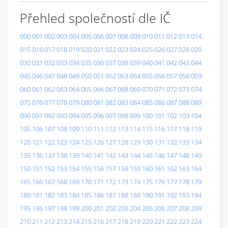
Přehled společností dle IČ
000
001
002
003
004
005
006
007
008
009
010
011
012
013
014
015
016
017
018
019
020
021
022
023
024
025
026
027
028
029
030
031
032
033
034
035
036
037
038
039
040
041
042
043
044
045
046
047
048
049
050
051
052
053
054
055
056
057
058
059
060
061
062
063
064
065
066
067
068
069
070
071
072
073
074
075
076
077
078
079
080
081
082
083
084
085
086
087
088
089
090
091
092
093
094
095
096
097
098
099
100
101
102
103
104
105
106
107
108
109
110
111
112
113
114
115
116
117
118
119
120
121
122
123
124
125
126
127
128
129
130
131
132
133
134
135
136
137
138
139
140
141
142
143
144
145
146
147
148
149
150
151
152
153
154
155
156
157
158
159
160
161
162
163
164
165
166
167
168
169
170
171
172
173
174
175
176
177
178
179
180
181
182
183
184
185
186
187
188
189
190
191
192
193
194
195
196
197
198
199
200
201
202
203
204
205
206
207
208
209
210
211
212
213
214
215
216
217
218
219
220
221
222
223
224