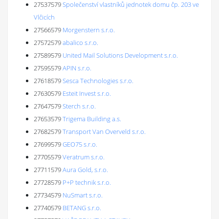
27537579
Společenství vlastníků jednotek domu čp. 203 ve
Vlčicích
27566579
Morgenstern s.r.o.
27572579
abalico s.r.o.
27589579
United Mail Solutions Development s.r.o.
27595579
APIN s.r.o.
27618579
Sesca Technologies s.r.o.
27630579
Esteit Invest s.r.o.
27647579
Sterch s.r.o.
27653579
Trigema Building a.s.
27682579
Transport Van Overveld s.r.o.
27699579
GEO75 s.r.o.
27705579
Veratrum s.r.o.
27711579
Aura Gold, s.r.o.
27728579
P+P technik s.r.o.
27734579
NuSmart s.r.o.
27740579
BETANG s.r.o.