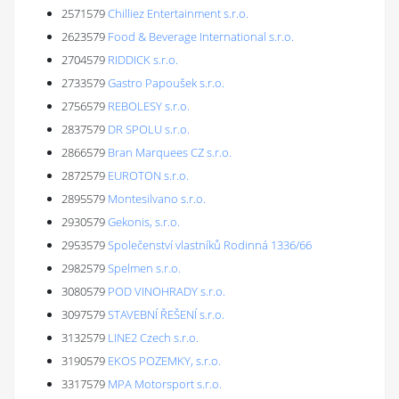
2571579
Chilliez Entertainment s.r.o.
2623579
Food & Beverage International s.r.o.
2704579
RIDDICK s.r.o.
2733579
Gastro Papoušek s.r.o.
2756579
REBOLESY s.r.o.
2837579
DR SPOLU s.r.o.
2866579
Bran Marquees CZ s.r.o.
2872579
EUROTON s.r.o.
2895579
Montesilvano s.r.o.
2930579
Gekonis, s.r.o.
2953579
Společenství vlastníků Rodinná 1336/66
2982579
Spelmen s.r.o.
3080579
POD VINOHRADY s.r.o.
3097579
STAVEBNÍ ŘEŠENÍ s.r.o.
3132579
LINE2 Czech s.r.o.
3190579
EKOS POZEMKY, s.r.o.
3317579
MPA Motorsport s.r.o.