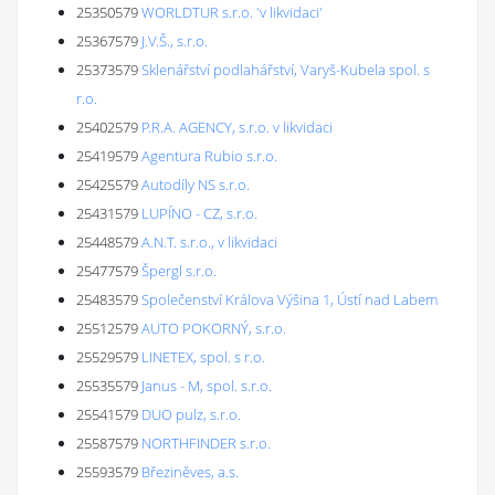
25350579
WORLDTUR s.r.o. 'v likvidaci'
25367579
J.V.Š., s.r.o.
25373579
Sklenářství podlahářství, Varyš-Kubela spol. s
r.o.
25402579
P.R.A. AGENCY, s.r.o. v likvidaci
25419579
Agentura Rubio s.r.o.
25425579
Autodíly NS s.r.o.
25431579
LUPÍNO - CZ, s.r.o.
25448579
A.N.T. s.r.o., v likvidaci
25477579
Špergl s.r.o.
25483579
Společenství Králova Výšina 1, Ústí nad Labem
25512579
AUTO POKORNÝ, s.r.o.
25529579
LINETEX, spol. s r.o.
25535579
Janus - M, spol. s.r.o.
25541579
DUO pulz, s.r.o.
25587579
NORTHFINDER s.r.o.
25593579
Březiněves, a.s.