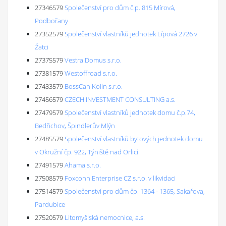
27346579
Společenství pro dům č.p. 815 Mírová,
Podbořany
27352579
Společenství vlastníků jednotek Lípová 2726 v
Žatci
27375579
Vestra Domus s.r.o.
27381579
Westoffroad s.r.o.
27433579
BossCan Kolín s.r.o.
27456579
CZECH INVESTMENT CONSULTING a.s.
27479579
Společenství vlastníků jednotek domu č.p.74,
Bedřichov, Špindlerův Mlýn
27485579
Společenství vlastníků bytových jednotek domu
v Okružní čp. 922, Týniště nad Orlicí
27491579
Ahama s.r.o.
27508579
Foxconn Enterprise CZ s.r.o. v likvidaci
27514579
Společenství pro dům čp. 1364 - 1365, Sakařova,
Pardubice
27520579
Litomyšlská nemocnice, a.s.