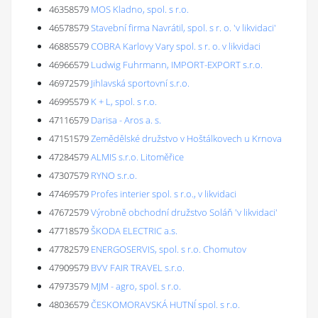
46358579
MOS Kladno, spol. s r.o.
46578579
Stavební firma Navrátil, spol. s r. o. 'v likvidaci'
46885579
COBRA Karlovy Vary spol. s r. o. v likvidaci
46966579
Ludwig Fuhrmann, IMPORT-EXPORT s.r.o.
46972579
Jihlavská sportovní s.r.o.
46995579
K + L, spol. s r.o.
47116579
Darisa - Aros a. s.
47151579
Zemědělské družstvo v Hoštálkovech u Krnova
47284579
ALMIS s.r.o. Litoměřice
47307579
RYNO s.r.o.
47469579
Profes interier spol. s r.o., v likvidaci
47672579
Výrobně obchodní družstvo Soláň 'v likvidaci'
47718579
ŠKODA ELECTRIC a.s.
47782579
ENERGOSERVIS, spol. s r.o. Chomutov
47909579
BVV FAIR TRAVEL s.r.o.
47973579
MJM - agro, spol. s r.o.
48036579
ČESKOMORAVSKÁ HUTNÍ spol. s r.o.