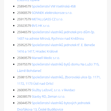
25894579
Společenství VM Vsetínská 458
25900579
SONNEK elektrokoroze s.r.o.
25917579
METALLGASS CZ s.r.o.
25923579
BVS HK s.r.o.
25946579
Společenství vlastníků jednotek pro dům čp.
1437 na adrese Mírová, Rychnov nad Kněžnou
25952579
Společenství vlastníků jednotek tř. E. Beneše
1416 a 1417, Hradec Králové
25969579
Marwell Medic s.r.o.
25975579
Společenství vlastníků bytů domu Na Lužci 715,
Lázně Bohdaneč
25981579
Společenství vlastníků, Zborovská ulice čp. 1171,
1172, 1173 Ústí nad Orlicí
26009579
Služby Ležovič, s.r.o. v likvidaci
26038579
Stavby RD, Zeman s.r.o.
26044579
Společenství vlastníků bytových jednotek
Dvořákova 13, České Budějovice