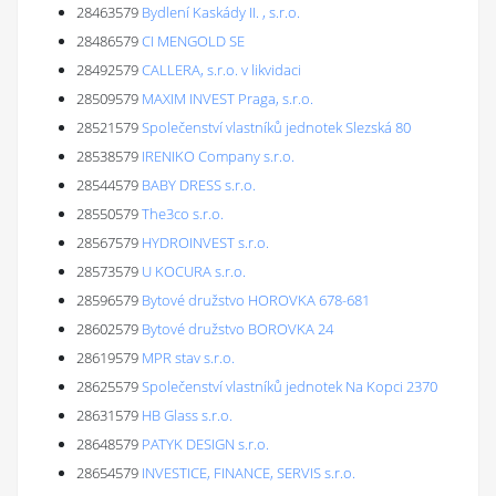
28463579
Bydlení Kaskády II. , s.r.o.
28486579
CI MENGOLD SE
28492579
CALLERA, s.r.o. v likvidaci
28509579
MAXIM INVEST Praga, s.r.o.
28521579
Společenství vlastníků jednotek Slezská 80
28538579
IRENIKO Company s.r.o.
28544579
BABY DRESS s.r.o.
28550579
The3co s.r.o.
28567579
HYDROINVEST s.r.o.
28573579
U KOCURA s.r.o.
28596579
Bytové družstvo HOROVKA 678-681
28602579
Bytové družstvo BOROVKA 24
28619579
MPR stav s.r.o.
28625579
Společenství vlastníků jednotek Na Kopci 2370
28631579
HB Glass s.r.o.
28648579
PATYK DESIGN s.r.o.
28654579
INVESTICE, FINANCE, SERVIS s.r.o.