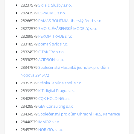
28237579
Sídla & Služby s.r.o.
28243579
ESPROMO s.r.o.
28266579
PAMAS BOHÉMIA Uherský Brod s.r.o.
28272579
SMO SLÉVÁRENSKÉ MODELY, s.r.o.
28289579
PEKOM TRADE s.r.o.
28318579
pomalý svět s.r.o.
28324579
CITAKERA s.r.o.
28330579
ACIDRON s.r.o.
28347579
Společenství vlastníků jednotek pro dům
Nopova 2945/72
28353579
Štěpka Ťahúr a spol. s.r.o.
28399579
KIT digital Prague a.s.
28405579
CQK HOLDING a.s.
28428579
GEV Consulting s.r.o.
28434579
Společenství pro dům Ohradní 1465, Kamenice
28440579
IMMO2 s.r.o.
28457579
NORIGO, s.r.o.