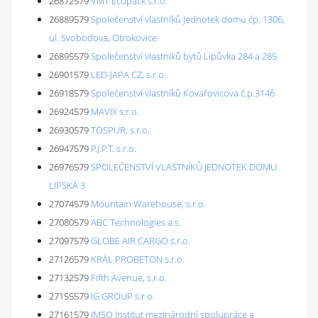
26872579
VMT Ecopack s.r.o.
26889579
Společenství vlastníků jednotek domu čp. 1306,
ul. Svobodova, Otrokovice
26895579
Společenství vlastníků bytů Lipůvka 284 a 285
26901579
LED-JAPA CZ, s.r.o.
26918579
Společenství vlastníků Kovařovicova č.p.3146
26924579
MAVIX s.r.o.
26930579
TOSPUR, s.r.o.
26947579
P.J.P.T. s.r.o.
26976579
SPOLEČENSTVÍ VLASTNÍKŮ JEDNOTEK DOMU
LIPSKÁ 3
27074579
Mountain Warehouse, s.r.o.
27080579
ABC Technologies a.s.
27097579
GLOBE AIR CARGO s.r.o.
27126579
KRÁL PROBETON s.r.o.
27132579
Fifth Avenue, s.r.o.
27155579
IG GROUP s.r.o.
27161579
IMSO Institut mezinárodní spolupráce a