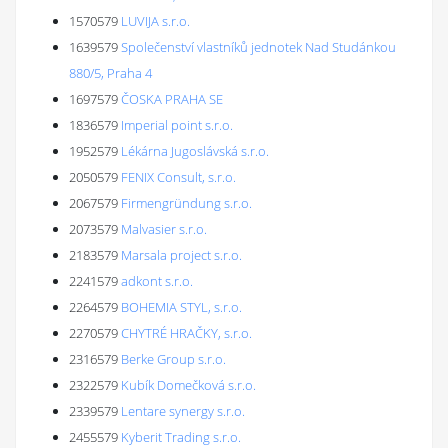
1570579
LUVIJA s.r.o.
1639579
Společenství vlastníků jednotek Nad Studánkou
880/5, Praha 4
1697579
ČOSKA PRAHA SE
1836579
Imperial point s.r.o.
1952579
Lékárna Jugoslávská s.r.o.
2050579
FENIX Consult, s.r.o.
2067579
Firmengründung s.r.o.
2073579
Malvasier s.r.o.
2183579
Marsala project s.r.o.
2241579
adkont s.r.o.
2264579
BOHEMIA STYL, s.r.o.
2270579
CHYTRÉ HRAČKY, s.r.o.
2316579
Berke Group s.r.o.
2322579
Kubík Domečková s.r.o.
2339579
Lentare synergy s.r.o.
2455579
Kyberit Trading s.r.o.