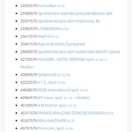
29354579
Komoditas s.r.o.
29360579
Společenství vlastníků jednotek Bílovice 464
29377579
Společenství pro dům Vlachovice 30
29383579
LOMBARDINI s.r.o.
29412579
Maphill s.r.o.
29441579
Bytové družstvo Šumperská
29458579
Společenství pro dům Kylešovská 864/37, Opava
42192579
HALEGER - HOTEL BERÁNEK spol. s r.o. v
likvidaci
42869579
Systemsoft.cz, s.r.o.
43222579
X Y Z , spol. s r.o.
44848579
ROZE International spol. s r.o.
44964579
JKP Kovo, spol. s r. o. v likvidaci
45195579
4 M Rožnov spol. s r. o.
45311579
FRANCE EBAUCHES ČESKOSLOVENSKO s.r.o.
45357579
REKLAMATRADE s.r.o.
45797579
Proincom, spol. s r.o.