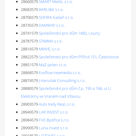
28660579
SMART MetAL s.r.o.
28683579
BARLI&K s.r.o.
28706579
SOFIRA Kadaň s.r.o.
28735579
DAMWAY s.r.o.
28741579
Společenství pro dům 1682, Louny
28787579
STIMMA s.r.o.
28816579
MMVE, s.r.o.
28822579
Společenství pro dům Příčná 151, Častolovice
28851579
MaZ-jarlen s.r.o.
28868579
Evoflow newmedia s.r.o.
28874579
J.Hanuliak Consulting s.r.o.
28880579
Společenství pro dům č.p. 745 a 746, ul U
Elektrárny ve Vraném nad Vltavou
28903579
Auto Kelly Real, s.r.o.
28949579
LAR INVEST s.r.o.
28984579
FVE Bystřice s.r.o.
28990579
Luna invest s.r.o.
29018579
LOZOVEC s.r.o.