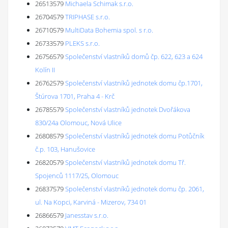
26513579
Michaela Schimak s.r.o.
26704579
TRIPHASE s.r.o.
26710579
MultiData Bohemia spol. s r.o.
26733579
PLEKS s.r.o.
26756579
Společenství vlastníků domů čp. 622, 623 a 624
Kolín II
26762579
Společenství vlastníků jednotek domu čp.1701,
Štúrova 1701, Praha 4 - Krč
26785579
Společenství vlastníků jednotek Dvořákova
830/24a Olomouc, Nová Ulice
26808579
Společenství vlastníků jednotek domu Potůčník
č.p. 103, Hanušovice
26820579
Společenství vlastníků jednotek domu Tř.
Spojenců 1117/25, Olomouc
26837579
Společenství vlastníků jednotek domu čp. 2061,
ul. Na Kopci, Karviná - Mizerov, 734 01
26866579
Janesstav s.r.o.