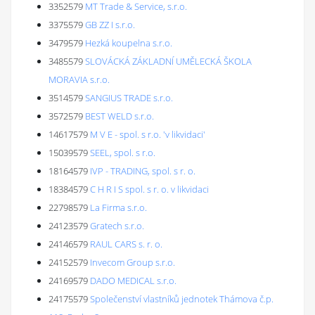
3352579
MT Trade & Service, s.r.o.
3375579
GB ZZ I s.r.o.
3479579
Hezká koupelna s.r.o.
3485579
SLOVÁCKÁ ZÁKLADNÍ UMĚLECKÁ ŠKOLA
MORAVIA s.r.o.
3514579
SANGIUS TRADE s.r.o.
3572579
BEST WELD s.r.o.
14617579
M V E - spol. s r.o. 'v likvidaci'
15039579
SEEL, spol. s r.o.
18164579
IVP - TRADING, spol. s r. o.
18384579
C H R I S spol. s r. o. v likvidaci
22798579
La Firma s.r.o.
24123579
Gratech s.r.o.
24146579
RAUL CARS s. r. o.
24152579
Invecom Group s.r.o.
24169579
DADO MEDICAL s.r.o.
24175579
Společenství vlastníků jednotek Thámova č.p.