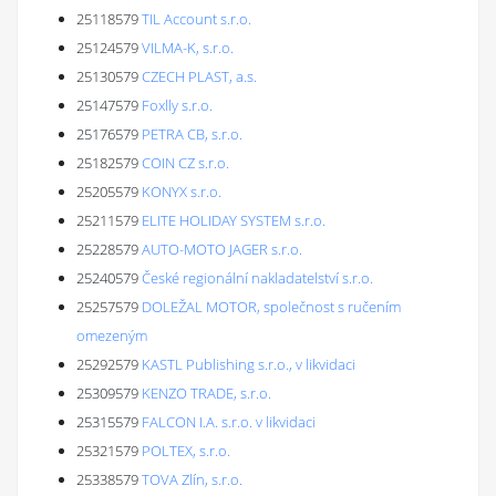
25118579
TIL Account s.r.o.
25124579
VILMA-K, s.r.o.
25130579
CZECH PLAST, a.s.
25147579
Foxlly s.r.o.
25176579
PETRA CB, s.r.o.
25182579
COIN CZ s.r.o.
25205579
KONYX s.r.o.
25211579
ELITE HOLIDAY SYSTEM s.r.o.
25228579
AUTO-MOTO JAGER s.r.o.
25240579
České regionální nakladatelství s.r.o.
25257579
DOLEŽAL MOTOR, společnost s ručením
omezeným
25292579
KASTL Publishing s.r.o., v likvidaci
25309579
KENZO TRADE, s.r.o.
25315579
FALCON I.A. s.r.o. v likvidaci
25321579
POLTEX, s.r.o.
25338579
TOVA Zlín, s.r.o.