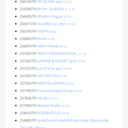
25616579
SIR OLIVER spol. s r.o.
25639579
JIRI RR - EUROPE, s. r. o.
25645579
AIRadio Prague, s.r.o.
25651579
VOLIMEX CZ, spol. s r.o.
25674579
KASPR s.r.o.
25680579
Ronel s.r.o.
25697579
MARY PRAHA s.r.o.
25703579
TRINITY INTERNATIONAL, s.r.o.
25726579
SUNRISE & SUNSET spol. s r.o.
25732579
Joss Praha, spol. s r.o.
25749579
VIKTORIATEX s.r.o.
25755579
MIROTÍN CENTRE s.r.o.
25778579
Era Enterprises Group s.r.o.
25784579
VALMO s.r.o.
25790579
Medical Trade, s.r.o.
25842579
RODOM PLUS, s.r.o.
25888579
Společenství vlastníků jednotek Olomoucká
2322/65, Opava