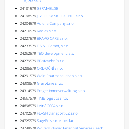
118, Praha 8
24181579
GERMAEL,SE
24198579
JEZDECKÁ ŠKOLA . NET s.r.o.
24204579
Volena Company s.r.o.
24210579
Kaolex s.r.o.
24227579
BRAVO CARS s.r.o.
24233579
DIVA - Garant, s.r.o.
24262579
TEO development, a.s.
24279579
BB stavební s.r.o.
24285579
ORL-OČNÍ s.r.o.
24291579
Wald Pharmaceuticals s.r.o.
24308579
GravoLine s.r.o.
24314579
Prager Immoverwaltung s.r.o.
24667579
TIME logistics s.r.o.
24696579
Letná 2004 s.r.o.
24702579
FLASH transport CZ s.r.o.
24725579
SageBe s.r.o. v likvidaci
24748579
Wolters Kluwer Financial Services Czech