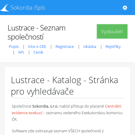
Sokordia iSpis
Lustrace - Seznam
Vyzkoušet!
společností
Popis
Více o CEE
Registrace
Ukázka
Rejstříky
API
Ceník
Lustrace - Katalog - Stránka
pro vyhledávače
Společnost
Sokordia, s.r.o.
nabízí přístup do placené
Centrální
evidence exekucí
– seznamu vedeného Exekutorskou komorou
ČR.
Software zde zobrazuje seznam VŠECH společností z