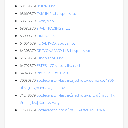
63478579
BMMP, s.r.o.
63669579
CKM JH Praha spol. s r.o.
63675579
Dyna, s.r.o.
63982579
SPAL TRADING s.r.o.
63999579
DINESIA a.s.
64051579
FERAL INOX, spol. s r.o.
64508579
DŘEVONÁSADY H & H, spol. s r.o.
64618579
Dibon spol. s r.o.
64792579
ESTER - CZ s.r.o., v likvidaci
64948579
INVESTA PRVNÍ, a.s.
70959579
Společenství vlastníků jednotek domu čp. 1396,
ulice Jungmannova, Tachov
71248579
Společenství vlastníků jednotek pro dům čp. 17,
Vrbice, kraj Karlovy Vary
72533579
Společenství pro dům Dukelská 148 a 149