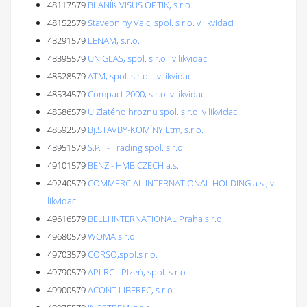
48117579
BLANÍK VISUS OPTIK, s.r.o.
48152579
Stavebniny Valc, spol. s r.o. v likvidaci
48291579
LENAM, s.r.o.
48395579
UNIGLAS, spol. s r.o. 'v likvidaci'
48528579
ATM, spol. s r.o. - v likvidaci
48534579
Compact 2000, s.r.o. v likvidaci
48586579
U Zlatého hroznu spol. s r.o. v likvidaci
48592579
Bj.STAVBY-KOMÍNY Ltm, s.r.o.
48951579
S.P.T.- Trading spol. s r.o.
49101579
BENZ - HMB CZECH a.s.
49240579
COMMERCIAL INTERNATIONAL HOLDING a.s., v
likvidaci
49616579
BELLI INTERNATIONAL Praha s.r.o.
49680579
WOMA s.r.o
49703579
CORSO,spol.s r.o.
49790579
API-RC - Plzeň, spol. s r.o.
49900579
ACONT LIBEREC, s.r.o.