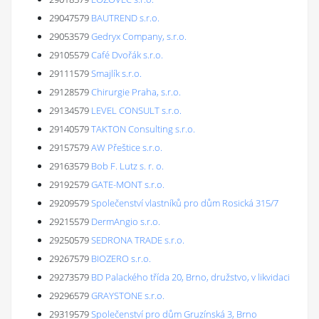
29047579
BAUTREND s.r.o.
29053579
Gedryx Company, s.r.o.
29105579
Café Dvořák s.r.o.
29111579
Smajlík s.r.o.
29128579
Chirurgie Praha, s.r.o.
29134579
LEVEL CONSULT s.r.o.
29140579
TAKTON Consulting s.r.o.
29157579
AW Přeštice s.r.o.
29163579
Bob F. Lutz s. r. o.
29192579
GATE-MONT s.r.o.
29209579
Společenství vlastníků pro dům Rosická 315/7
29215579
DermAngio s.r.o.
29250579
SEDRONA TRADE s.r.o.
29267579
BIOZERO s.r.o.
29273579
BD Palackého třída 20, Brno, družstvo, v likvidaci
29296579
GRAYSTONE s.r.o.
29319579
Společenství pro dům Gruzínská 3, Brno