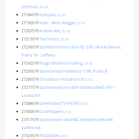
obchodu, s.r.o.
27184579
Autopan, s.r.o.
27190579
Auto - Moto Riegger s.r.o.
27207579
Krásné sklo, s.r.o.
27213579
Technocol, s.r.o.
27236579
Společenství pro dům čp. 576, ulice Kuželova,
Praha 18 - Letňany
27242579
Praga Strašnice Trading, s.r.o.
27259579
Společenství Paláskova 1106, Praha 8
27265579
Donaldson Industrial CR s.r.o.
27271579
Společenství pro dům Osvoboditelů 937 v
Lovosicích
27288579
ZAHRADNICTVÍ PETRŮ s.r.o.
27300579
CrashExpert s.r.o.
27317579
Společenství vlastníků bytových jednotek
Valtířov 84
27323579
FIDZADOR s.r.o.