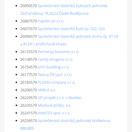
26050579
Společenství vlastníků bytových jednotek
Zachariášova 18,20,22,České Budějovice
26067579
Kapitán JH s.r.o.
26073579
Společenství vlastníků bytů čp. 522, 523
26096579
Společenství vlastníků jednotek domu čp. 811/II
a 812/II v Jindřichově Hradci
26125579
Pechenyy bussines s.r.o.
26148579
Family drogerie s.r.o.
26154579
John building s.r.o.
26177579
Talena ČR spol. s r.o.
26183579
ALDAN company s.r.o.
26206579
ARBUS a.s.
26229579
GP projekt s.r.o. v likvidaci
26235579
Mostové Jeřáby, a.s.
26241579
JANATEX spol. s r.o.
26258579
Společenství vlastníků jednotek Wolkerova
888,889