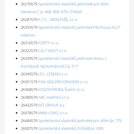
26270579
Společenství vlastníků jednotek pro dům
Demlova č. p. 968, 969, 970 v Třebíči
26287579
K.T.S. - MONTÁŽE, s.r.o.
26293579
Společenství vlastníků jednotek Fibichova 25,27
Adamov
26316579
FORTY s.r.o.
26322579
CALT WEST s.r.o.
26339579
Společenství vlastníků jednotek domu v
Kaznějově, Na Komárově č.p. 517
26345579
J.P.L. LEŠENÍ s.r.o.
26351579
ASIA GOLDEN DRAGON s.r.o.
26368579
KOVOVÝROBA Švelch s.r.o.
26380579
ABC malířství s.r.o.
26432579
EET GROUP a.s.
26478579
MIMI LONG, s.r.o.
26484579
Společenství vlastníků jednotek pro dům čp. 775
26507579
Společenství vlastníků Průběžná 1095