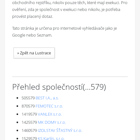
obchodního rejstříku, nikoliv pouze těch, které mají exekuci. Pro
ověření, zda je společnost v exekuci nebo nikoliv, je potřeba
provést placený dotaz.
Tato stránka je určena pro internetové vyhledávače jako je
Google nebo Seznam.
»
Zpět na Lustrace
Přehled společností
(...
579
)
505579
BEST I.A., a.s.
870579
FEMOTEC s.r.o.
1419579
VANLEX s.r.o.
1425579
MK DOMY s.r.o.
1460579
IZOLSTAV ŠŤASTNÝ s.r.o.
1529579
KS Karlín, s.r.o.