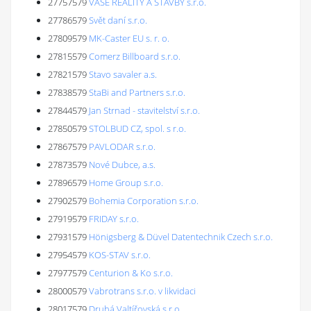
27757579
VAŠE REALITY A STAVBY s.r.o.
27786579
Svět daní s.r.o.
27809579
MK-Caster EU s. r. o.
27815579
Comerz Billboard s.r.o.
27821579
Stavo savaler a.s.
27838579
StaBi and Partners s.r.o.
27844579
Jan Strnad - stavitelství s.r.o.
27850579
STOLBUD CZ, spol. s r.o.
27867579
PAVLODAR s.r.o.
27873579
Nové Dubce, a.s.
27896579
Home Group s.r.o.
27902579
Bohemia Corporation s.r.o.
27919579
FRIDAY s.r.o.
27931579
Hönigsberg & Düvel Datentechnik Czech s.r.o.
27954579
KOS-STAV s.r.o.
27977579
Centurion & Ko s.r.o.
28000579
Vabrotrans s.r.o. v likvidaci
28017579
Druhá Valtířovská s.r.o.