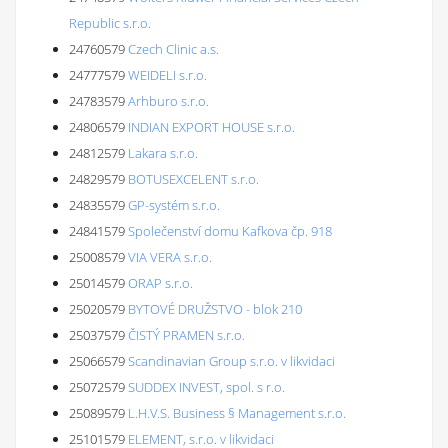
Republic s.r.o.
24760579
Czech Clinic a.s.
24777579
WEIDELI s.r.o.
24783579
Arhburo s.r.o.
24806579
INDIAN EXPORT HOUSE s.r.o.
24812579
Lakara s.r.o.
24829579
BOTUSEXCELENT s.r.o.
24835579
GP-systém s.r.o.
24841579
Společenství domu Kafkova čp. 918
25008579
VIA VERA s.r.o.
25014579
ORAP s.r.o.
25020579
BYTOVÉ DRUŽSTVO - blok 210
25037579
ČISTÝ PRAMEN s.r.o.
25066579
Scandinavian Group s.r.o. v likvidaci
25072579
SUDDEX INVEST, spol. s r.o.
25089579
L.H.V.S. Business § Management s.r.o.
25101579
ELEMENT, s.r.o. v likvidaci