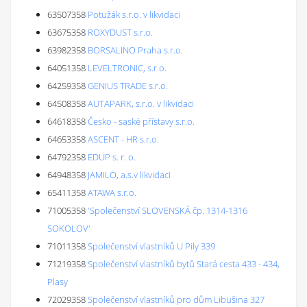
63507358
Potužák s.r.o. v likvidaci
63675358
ROXYDUST s.r.o.
63982358
BORSALINO Praha s.r.o.
64051358
LEVELTRONIC, s.r.o.
64259358
GENIUS TRADE s.r.o.
64508358
AUTAPARK, s.r.o. v likvidaci
64618358
Česko - saské přístavy s.r.o.
64653358
ASCENT - HR s.r.o.
64792358
EDUP s. r. o.
64948358
JAMILO, a.s.v likvidaci
65411358
ATAWA s.r.o.
71005358
'Společenství SLOVENSKÁ čp. 1314-1316
SOKOLOV'
71011358
Společenství vlastníků U Pily 339
71219358
Společenství vlastníků bytů Stará cesta 433 - 434,
Plasy
72029358
Společenství vlastníků pro dům Libušina 327