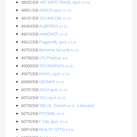
48592358
'ART EXPO TRADE, spol. s r.o.'
48951358
ANTICO spol. s r.o.
49101358
TECHNICOM, s.r.o.
49454358
ALBATROS s.r.o.
49616358
AAMONDT, s.r.o.
49622358
Pragomilk, spol. s r.o.
49703358
Bohemia Security s.r.o.
49790358
STS Přeštice, a.s.
49900358
TECHNOPACK s.r.o.
49975358
KAVYL, spol. s r.o.
60469358
GEOMAP s.r.o.
60701358
ZACH spol. s r.o.
60724358
TOLI spol. s r.o.
60730358
TIBI Uh. Ostroh s.r.o. 'v likvidaci'
60753358
PETONIE, s.r.o.
60776358
F 3 BI, spol. s r.o.
60915358
REALITY OTTO s.r.o.