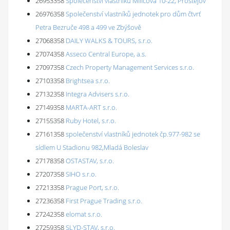
26953358
Společenství vlastníků Miličova 10-22, Prostějov
26976358
Společenství vlastníků jednotek pro dům čtvrť
Petra Bezruče 498 a 499 ve Zbýšově
27068358
DAILY WALKS & TOURS, s.r.o.
27074358
Asseco Central Europe, a.s.
27097358
Czech Property Management Services s.r.o.
27103358
Brightsea s.r.o.
27132358
Integra Advisers s.r.o.
27149358
MARTA-ART s.r.o.
27155358
Ruby Hotel, s.r.o.
27161358
společenství vlastníků jednotek čp.977-982 se
sídlem U Stadionu 982,Mladá Boleslav
27178358
OSTASTAV, s.r.o.
27207358
SIHO s.r.o.
27213358
Prague Port, s.r.o.
27236358
First Prague Trading s.r.o.
27242358
elomat s.r.o.
27259358
SLYD-STAV, s.r.o.