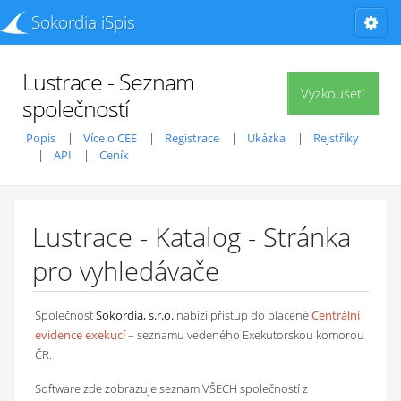
Sokordia iSpis
Lustrace - Seznam
Vyzkoušet!
společností
Popis
Více o CEE
Registrace
Ukázka
Rejstříky
API
Ceník
Lustrace - Katalog - Stránka
pro vyhledávače
Společnost
Sokordia, s.r.o.
nabízí přístup do placené
Centrální
evidence exekucí
– seznamu vedeného Exekutorskou komorou
ČR.
Software zde zobrazuje seznam VŠECH společností z