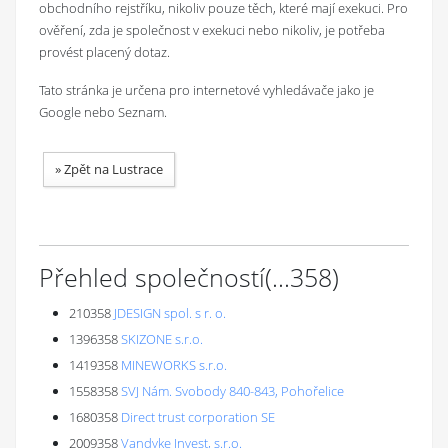
obchodního rejstříku, nikoliv pouze těch, které mají exekuci. Pro
ověření, zda je společnost v exekuci nebo nikoliv, je potřeba
provést placený dotaz.
Tato stránka je určena pro internetové vyhledávače jako je
Google nebo Seznam.
»
Zpět na Lustrace
Přehled společností
(...
358
)
210358
JDESIGN spol. s r. o.
1396358
SKIZONE s.r.o.
1419358
MINEWORKS s.r.o.
1558358
SVJ Nám. Svobody 840-843, Pohořelice
1680358
Direct trust corporation SE
2009358
Vandyke Invest, s.r.o.