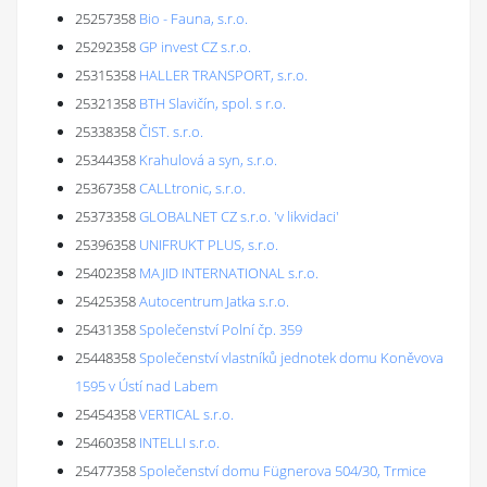
25257358
Bio - Fauna, s.r.o.
25292358
GP invest CZ s.r.o.
25315358
HALLER TRANSPORT, s.r.o.
25321358
BTH Slavičín, spol. s r.o.
25338358
ČIST. s.r.o.
25344358
Krahulová a syn, s.r.o.
25367358
CALLtronic, s.r.o.
25373358
GLOBALNET CZ s.r.o. 'v likvidaci'
25396358
UNIFRUKT PLUS, s.r.o.
25402358
MAJID INTERNATIONAL s.r.o.
25425358
Autocentrum Jatka s.r.o.
25431358
Společenství Polní čp. 359
25448358
Společenství vlastníků jednotek domu Koněvova
1595 v Ústí nad Labem
25454358
VERTICAL s.r.o.
25460358
INTELLI s.r.o.
25477358
Společenství domu Fügnerova 504/30, Trmice