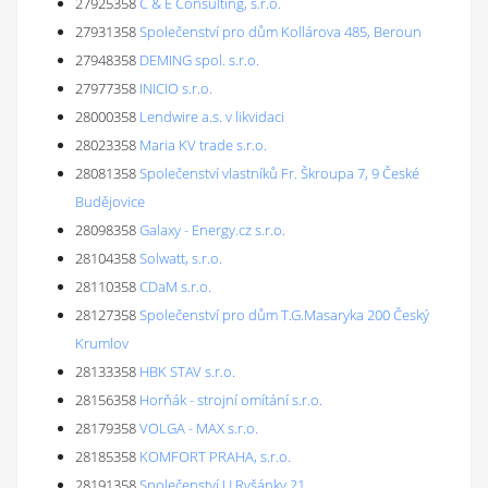
27925358
C & E Consulting, s.r.o.
27931358
Společenství pro dům Kollárova 485, Beroun
27948358
DEMING spol. s.r.o.
27977358
INICIO s.r.o.
28000358
Lendwire a.s. v likvidaci
28023358
Maria KV trade s.r.o.
28081358
Společenství vlastníků Fr. Škroupa 7, 9 České
Budějovice
28098358
Galaxy - Energy.cz s.r.o.
28104358
Solwatt, s.r.o.
28110358
CDaM s.r.o.
28127358
Společenství pro dům T.G.Masaryka 200 Český
Krumlov
28133358
HBK STAV s.r.o.
28156358
Horňák - strojní omítání s.r.o.
28179358
VOLGA - MAX s.r.o.
28185358
KOMFORT PRAHA, s.r.o.
28191358
Společenství U Ryšánky 21