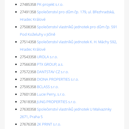
27485358
PK-projekt s.r.o.
27491358
Společenství pro dům čp. 179, ul. Březhradská,
Hradec Králové
27508358
Společenství vlastníků jednotek pro dům čp. 591
Pod Koželuhy v Jičíně
27514358
Společenství vlastníků jednotek K. H. Máchy 592,
Hradec Králové
27543358
UROLA s.r.o.
27566358
PTX GROUP, a.s.
27572358
DANTSTAV CZ s.r.o.
27589358
DIONA PROPERTIES s.r.o.
27595358
BCLASS s.r.o.
27601358
Lucie Perry, s.r.o.
27618358
JUNG PROPERTIES s.r.o.
27630358
Společenství vlastníků jednotek U Malvazinky
2671, Praha 5
27676358
2K PRINT s.r.o.