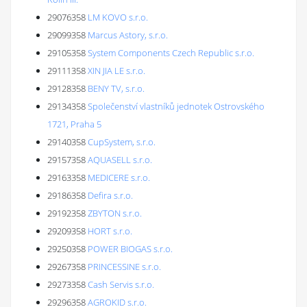
29076358
LM KOVO s.r.o.
29099358
Marcus Astory, s.r.o.
29105358
System Components Czech Republic s.r.o.
29111358
XIN JIA LE s.r.o.
29128358
BENY TV, s.r.o.
29134358
Společenství vlastníků jednotek Ostrovského
1721, Praha 5
29140358
CupSystem, s.r.o.
29157358
AQUASELL s.r.o.
29163358
MEDICERE s.r.o.
29186358
Defira s.r.o.
29192358
ZBYTON s.r.o.
29209358
HORT s.r.o.
29250358
POWER BIOGAS s.r.o.
29267358
PRINCESSINE s.r.o.
29273358
Cash Servis s.r.o.
29296358
AGROKID s.r.o.