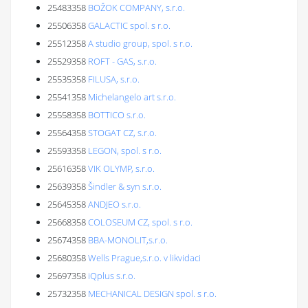
25483358
BOŽOK COMPANY, s.r.o.
25506358
GALACTIC spol. s r.o.
25512358
A studio group, spol. s r.o.
25529358
ROFT - GAS, s.r.o.
25535358
FILUSA, s.r.o.
25541358
Michelangelo art s.r.o.
25558358
BOTTICO s.r.o.
25564358
STOGAT CZ, s.r.o.
25593358
LEGON, spol. s r.o.
25616358
VIK OLYMP, s.r.o.
25639358
Šindler & syn s.r.o.
25645358
ANDJEO s.r.o.
25668358
COLOSEUM CZ, spol. s r.o.
25674358
BBA-MONOLIT,s.r.o.
25680358
Wells Prague,s.r.o. v likvidaci
25697358
iQplus s.r.o.
25732358
MECHANICAL DESIGN spol. s r.o.