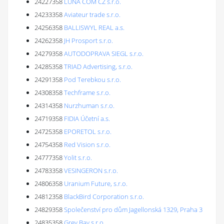
24227358
LUNA COM CZ s.r.o.
24233358
Aviateur trade s.r.o.
24256358
BALLISWYL REAL a.s.
24262358
JH Prosport s.r.o.
24279358
AUTODOPRAVA SIEGL s.r.o.
24285358
TRIAD Advertising, s.r.o.
24291358
Pod Terebkou s.r.o.
24308358
Techframe s.r.o.
24314358
Nurzhuman s.r.o.
24719358
FIDIA Účetní a.s.
24725358
EPORETOL s.r.o.
24754358
Red Vision s.r.o.
24777358
Yolit s.r.o.
24783358
VESINGERON s.r.o.
24806358
Uranium Future, s.r.o.
24812358
BlackBird Corporation s.r.o.
24829358
Společenství pro dům Jagellonská 1329, Praha 3
24835358
Grey Bay s.r.o.