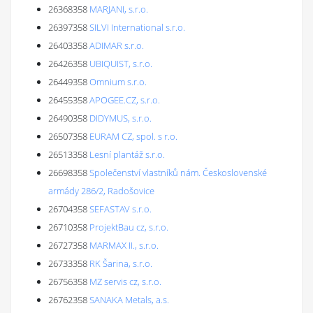
26368358
MARJANI, s.r.o.
26397358
SILVI International s.r.o.
26403358
ADIMAR s.r.o.
26426358
UBIQUIST, s.r.o.
26449358
Omnium s.r.o.
26455358
APOGEE.CZ, s.r.o.
26490358
DIDYMUS, s.r.o.
26507358
EURAM CZ, spol. s r.o.
26513358
Lesní plantáž s.r.o.
26698358
Společenství vlastníků nám. Československé
armády 286/2, Radošovice
26704358
SEFASTAV s.r.o.
26710358
ProjektBau cz, s.r.o.
26727358
MARMAX II., s.r.o.
26733358
RK Šarina, s.r.o.
26756358
MZ servis cz, s.r.o.
26762358
SANAKA Metals, a.s.