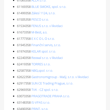
61065358
ALLA s.r.o.
61169358
BLUE SMOKE, spol. s r.o.
61499358
Zálesí 1124, s.r.o.
61505358
PESCO s.r.o.
61534358
FENUS s.r.o. v likvidaci
61673358
M-Best, a.s.
61777358
E X C O L O s.r.o.
61945358
Finanční servis, s.r.o.
61974358
KELAR spol. s r.o.
62240358
Rexwal s.r.o. v likvidaci
62419358
TORRES s.r.o.
62587358
NBG,spol. s r.o.
62622358
Gastronomigroup - Malý, s.r.o. v likvidaci
62917358
SUN CE Trading Prague, s.r.o.
62969358
TVK - CZ spol. s r.o.
63073358
PRAGOTRADE PRAHA s.r.o.
63148358
IS-VPAS s.r.o.
63490358
PRINT, s.r.o.