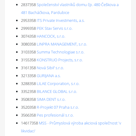
2837358
Společenství vlastníků domu čp. 480 Češkova a
481 Bacháčkova, Pardubice
2953358
ITS Private Investments, a.s.
2999358
PEK Stav Servis s.r.o.
3074358
HANCOCK, s.r.o.
3080358
LINPRA MANAGEMENT, s.r.o.
3103358
Summa Technologiae s.r.o.
3155358
KONSTRUO Projects, s.r.o.
3161358
Nová Sibiř s.r.o.
3213358
GURIJANA a.s.
3288358
LILAE Corporation, s.r.o.
3352358
BILANCE GLOBAL s.r.o.
3508358
SIMA DENT s.r.o.
3520358
R-Projekt 07 Praha s.r.o.
3566358
Pes profesionál s.r.o.
14617358
MSS - Průmyslová výroba akciová společnost 'v
likvidaci'