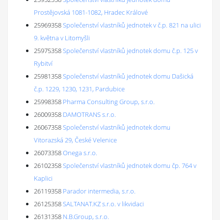
Prostějovská 1081-1082, Hradec Králové
25969358
Společenství vlastníků jednotek v č.p. 821 na ulici
9. května v Litomyšli
25975358
Společenství vlastníků jednotek domu č.p. 125 v
Rybitví
25981358
Společenství vlastníků jednotek domu Dašická
č.p. 1229, 1230, 1231, Pardubice
25998358
Pharma Consulting Group, s.r.o.
26009358
DAMOTRANS s.r.o.
26067358
Společenství vlastníků jednotek domu
Vitorazská 29, České Velenice
26073358
Onega s.r.o.
26102358
Společenství vlastníků jednotek domu čp. 764 v
Kaplici
26119358
Parador intermedia, s.r.o.
26125358
SALTANAT.KZ s.r.o. v likvidaci
26131358
N.B.Group, s.r.o.