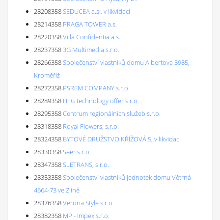
28208358
SEDUCEA a.s., v likvidaci
28214358
PRAGA TOWER a.s.
28220358
Villa Confidentia a.s.
28237358
3G Multimedia s.r.o.
28266358
Společenství vlastníků domu Albertova 3985,
Kroměříž
28272358
PSREM COMPANY s.r.o.
28289358
H+G technology offer s.r.o.
28295358
Centrum regionálních služeb s.r.o.
28318358
Royal Flowers, s.r.o.
28324358
BYTOVÉ DRUŽSTVO KŘÍŽOVÁ 5, v likvidaci
28330358
Seer s.r.o.
28347358
SLETRANS, s.r.o.
28353358
Společenství vlastníků jednotek domu Větrná
4664-73 ve Zlíně
28376358
Verona Style s.r.o.
28382358
MP - Impex s.r.o.