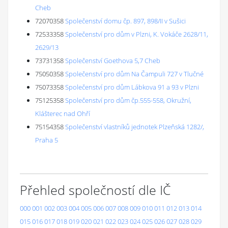
Cheb
72070358
Společenství domu čp. 897, 898/II v Sušici
72533358
Společenství pro dům v Plzni, K. Vokáče 2628/11,
2629/13
73731358
Společenství Goethova 5,7 Cheb
75050358
Společenství pro dům Na Čampuli 727 v Tlučné
75073358
Společenství pro dům Lábkova 91 a 93 v Plzni
75125358
Společenství pro dům čp.555-558, Okružní,
Klášterec nad Ohří
75154358
Společenství vlastníků jednotek Plzeňská 1282/,
Praha 5
Přehled společností dle IČ
000
001
002
003
004
005
006
007
008
009
010
011
012
013
014
015
016
017
018
019
020
021
022
023
024
025
026
027
028
029