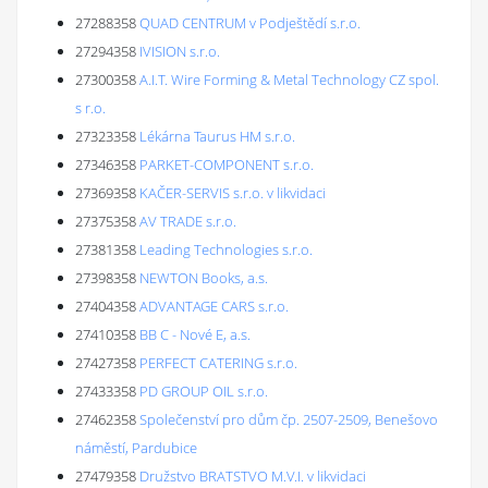
27288358
QUAD CENTRUM v Podještědí s.r.o.
27294358
IVISION s.r.o.
27300358
A.I.T. Wire Forming & Metal Technology CZ spol.
s r.o.
27323358
Lékárna Taurus HM s.r.o.
27346358
PARKET-COMPONENT s.r.o.
27369358
KAČER-SERVIS s.r.o. v likvidaci
27375358
AV TRADE s.r.o.
27381358
Leading Technologies s.r.o.
27398358
NEWTON Books, a.s.
27404358
ADVANTAGE CARS s.r.o.
27410358
BB C - Nové E, a.s.
27427358
PERFECT CATERING s.r.o.
27433358
PD GROUP OIL s.r.o.
27462358
Společenství pro dům čp. 2507-2509, Benešovo
náměstí, Pardubice
27479358
Družstvo BRATSTVO M.V.I. v likvidaci