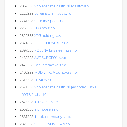
2067358
Společenství vlastníků Malátova 5
2229358
Loremistan Trade s.r.o.
2241358
CarolinaSped s.r.o.
2258358
I.D.Arch s.r.o.
2322358
XTG holding, a.s.
2374358
PEZZO QUATRO s.r.o.
2397358
POLENA Engineering s.r.o.
2432358
AVE SURGEON s.r.o.
2478358
Bee Interactive s.r.o.
2490358
MUDr. Jitka Vlačihová s.r.o.
2513358
HIP4U s.r.o.
2571358
Společenství vlastníků jednotek Ruská
460/18,Praha 10
2623358
ICT GURU s.r.o.
2652358
ingmobile s.r.o.
2681358
Ibhuku company s.r.o.
2820358
SPOLEČNOST-24 s.r.o.