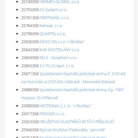
25749358
HERMES GLOBAL s.r.o.
25755358
KS-System s.r.o.
25761358
FERITRANS, s.r.o.
25784358
Retreat, s.r.o.
25790358
QUARTIS, s.r.o.
25836358
KICKS ON s.r.o.'v likvidaci'
25842358
KHK KOSTOLÁNY s.r.o.
25859358
RELE - Stolařství s.r.o.
25865358
3 C PLUS spol. s r.o.
25871358
Společenství vlastníků jednotek domu č. 2101/63
na Hornické ul.2101/63 v Ostravě - Moravské Ostravě
25888358
Společenství vlastníků jednotek domu č.p. 1097
Husova 10 v Přerově
25900358
HESTEANA, s. r. o. ' v likvidaci '
25917358
PROGOS s.r.o.
25923358
DRUŽSTVO VLASTNÍKŮ BYTŮ V PŘELOUČI
25946358
Bytové družstvo Padesátka - Jaroměř
25952358
Společenství vlastníků jednotek domu