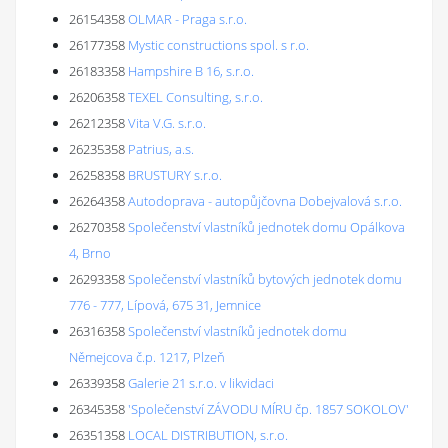
26154358
OLMAR - Praga s.r.o.
26177358
Mystic constructions spol. s r.o.
26183358
Hampshire B 16, s.r.o.
26206358
TEXEL Consulting, s.r.o.
26212358
Vita V.G. s.r.o.
26235358
Patrius, a.s.
26258358
BRUSTURY s.r.o.
26264358
Autodoprava - autopůjčovna Dobejvalová s.r.o.
26270358
Společenství vlastníků jednotek domu Opálkova
4, Brno
26293358
Společenství vlastníků bytových jednotek domu
776 - 777, Lípová, 675 31, Jemnice
26316358
Společenství vlastníků jednotek domu
Němejcova č.p. 1217, Plzeň
26339358
Galerie 21 s.r.o. v likvidaci
26345358
'Společenství ZÁVODU MÍRU čp. 1857 SOKOLOV'
26351358
LOCAL DISTRIBUTION, s.r.o.