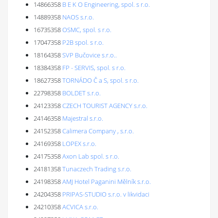
14866358
B E K O Engineering, spol. s r.o.
14889358
NAOS s.r.o.
16735358
OSMC, spol. s r.o.
17047358
P2B spol. s r.o.
18164358
SVP Bučovice s.r.o..
18384358
FP - SERVIS, spol. s r.o.
18627358
TORNÁDO Č a S, spol. s r.o.
22798358
BOLDET s.r.o.
24123358
CZECH TOURIST AGENCY s.r.o.
24146358
Majestral s.r.o.
24152358
Calimera Company , s.r.o.
24169358
LOPEX s.r.o.
24175358
Axon Lab spol. s r.o.
24181358
Tunaczech Trading s.r.o.
24198358
AMJ Hotel Paganini Mělník s.r.o.
24204358
PRIPAS-STUDIO s.r.o. v likvidaci
24210358
ACVICA s.r.o.