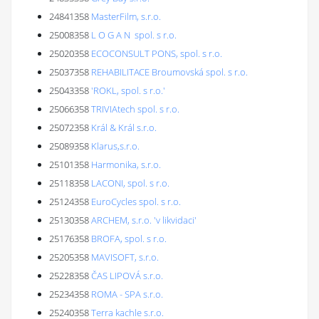
24841358
MasterFilm, s.r.o.
25008358
L O G A N spol. s r.o.
25020358
ECOCONSULT PONS, spol. s r.o.
25037358
REHABILITACE Broumovská spol. s r.o.
25043358
'ROKL, spol. s r.o.'
25066358
TRIVIAtech spol. s r.o.
25072358
Král & Král s.r.o.
25089358
Klarus,s.r.o.
25101358
Harmonika, s.r.o.
25118358
LACONI, spol. s r.o.
25124358
EuroCycles spol. s r.o.
25130358
ARCHEM, s.r.o. 'v likvidaci'
25176358
BROFA, spol. s r.o.
25205358
MAVISOFT, s.r.o.
25228358
ČAS LIPOVÁ s.r.o.
25234358
ROMA - SPA s.r.o.
25240358
Terra kachle s.r.o.