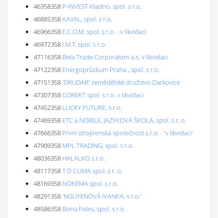
46358358
P-INVEST Kladno, spol. s r.o.
46885358
KAVAL, spol. s r.o.
46966358
E.C.O.M. spol. s r.o. - v likvidaci
46972358
I.M.T. spol. s r.o.
47116358
Beta Trade Corporation a.s. v likvidaci
47122358
Energoprůzkum Praha , spol. s r.o.
47151358
'DRUDAR' zemědělské družstvo Darkovice
47307358
COREKT spol. s r.o. v likvidaci
47452358
LUCKY FUTURE, s.r.o.
47469358
ETC a NOBILE, JAZYKOVÁ ŠKOLA, spol. s r. o.
47666358
První strojírenská společnost s.r.o. - 'v likvidaci'
47909358
MPL TRADING, spol. s r.o.
48036358
HALALKO s.r.o.
48117358
T D CLIMA spol. s r. o.
48169358
NOKEMA spol. s r.o.
48291358
'NGUYENOVÁ IVANKA, s.r.o.'
48586358
Bona Fides, spol. s r.o.