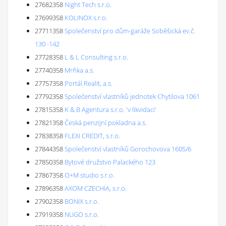
27682358
Night Tech s.r.o.
27699358
KOLINOX s.r.o.
27711358
Společenství pro dům-garáže Soběšická ev.č.
130 -142
27728358
L & L Consulting s.r.o.
27740358
Mrňka a.s.
27757358
Portál Realit, a.s.
27792358
Společenství vlastníků jednotek Chytilova 1061
27815358
K & B Agentura s.r.o. 'v likvidaci'
27821358
Česká penzijní pokladna a.s.
27838358
FLEXI CREDIT, s.r.o.
27844358
Společenství vlastníků Gorochovova 1605/6
27850358
Bytové družstvo Palackého 123
27867358
O+M studio s.r.o.
27896358
AXOM CZECHIA, s.r.o.
27902358
BONIX s.r.o.
27919358
NUGO s.r.o.