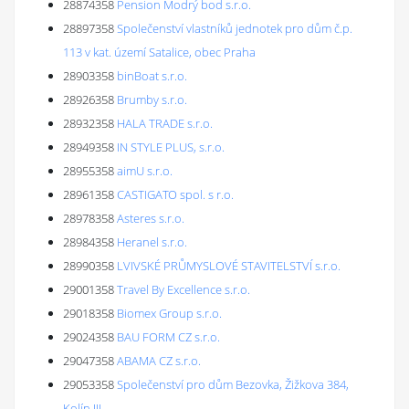
28874358
Pension Modrý bod s.r.o.
28897358
Společenství vlastníků jednotek pro dům č.p.
113 v kat. území Satalice, obec Praha
28903358
binBoat s.r.o.
28926358
Brumby s.r.o.
28932358
HALA TRADE s.r.o.
28949358
IN STYLE PLUS, s.r.o.
28955358
aimU s.r.o.
28961358
CASTIGATO spol. s r.o.
28978358
Asteres s.r.o.
28984358
Heranel s.r.o.
28990358
LVIVSKÉ PRŮMYSLOVÉ STAVITELSTVÍ s.r.o.
29001358
Travel By Excellence s.r.o.
29018358
Biomex Group s.r.o.
29024358
BAU FORM CZ s.r.o.
29047358
ABAMA CZ s.r.o.
29053358
Společenství pro dům Bezovka, Žižkova 384,
Kolín III.