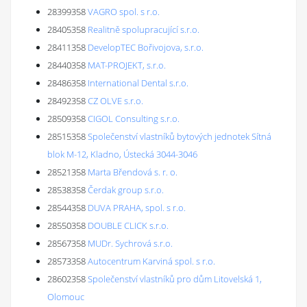
28399358
VAGRO spol. s r.o.
28405358
Realitně spolupracující s.r.o.
28411358
DevelopTEC Bořivojova, s.r.o.
28440358
MAT-PROJEKT, s.r.o.
28486358
International Dental s.r.o.
28492358
CZ OLVE s.r.o.
28509358
CIGOL Consulting s.r.o.
28515358
Společenství vlastníků bytových jednotek Sítná
blok M-12, Kladno, Ústecká 3044-3046
28521358
Marta Břendová s. r. o.
28538358
Čerdak group s.r.o.
28544358
DUVA PRAHA, spol. s r.o.
28550358
DOUBLE CLICK s.r.o.
28567358
MUDr. Sychrová s.r.o.
28573358
Autocentrum Karviná spol. s r.o.
28602358
Společenství vlastníků pro dům Litovelská 1,
Olomouc