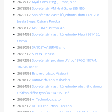
26779358
Myall Consulting (Europe) s.r.o.
26785358
Společenství VM Havlíčkova 855, 856
26791358
Společenství vlastníků jednotek domu 12/1708
Josefa Skupy, Ostrava Poruba
26808358
MK COMP Ostrava, a.s.
26814358
Společenství vlastníků jednotek Hlavní 991/126,
Opava
26820358
SANOSTAV SERVIS s.r.o.
26837358
SIMON FM s.r.o.
26872358
Společenství pro dům U Vrby 1876/2, 1877/4,
1878/6, 1879/8
26889358
Bytové družstvo Výstavní
26918358
AutoMach, s.r.o. v likvidaci
26924358
Společenství vlastníků jednotek obytného domu
U Štěpnického rybníka 314,315, Telč
26930358
AJ Technology, s.r.o.
26947358
ALIEN Production Plus s.r.o.