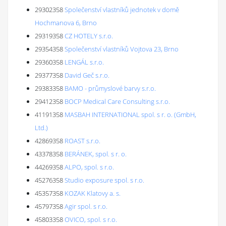
29302358
Společenství vlastníků jednotek v domě
Hochmanova 6, Brno
29319358
CZ HOTELY s.r.o.
29354358
Společenství vlastníků Vojtova 23, Brno
29360358
LENGÁL s.r.o.
29377358
David Geč s.r.o.
29383358
BAMO - průmyslové barvy s.r.o.
29412358
BOCP Medical Care Consulting s.r.o.
41191358
MASBAH INTERNATIONAL spol. s r. o. (GmbH,
Ltd.)
42869358
ROAST s.r.o.
43378358
BERÁNEK, spol. s r. o.
44269358
ALPO, spol. s r.o.
45276358
Studio exposure spol. s r.o.
45357358
KOZAK Klatovy a. s.
45797358
Agir spol. s r.o.
45803358
OVICO, spol. s r.o.