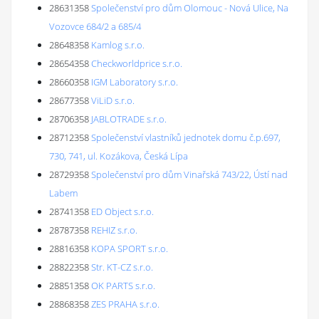
28631358
Společenství pro dům Olomouc - Nová Ulice, Na
Vozovce 684/2 a 685/4
28648358
Kamlog s.r.o.
28654358
Checkworldprice s.r.o.
28660358
IGM Laboratory s.r.o.
28677358
ViLiD s.r.o.
28706358
JABLOTRADE s.r.o.
28712358
Společenství vlastníků jednotek domu č.p.697,
730, 741, ul. Kozákova, Česká Lípa
28729358
Společenství pro dům Vinařská 743/22, Ústí nad
Labem
28741358
ED Object s.r.o.
28787358
REHIZ s.r.o.
28816358
KOPA SPORT s.r.o.
28822358
Str. KT-CZ s.r.o.
28851358
OK PARTS s.r.o.
28868358
ZES PRAHA s.r.o.