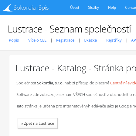
Sokordia iSpis
Úvod
Služby
Help
Conta
Lustrace - Seznam společností
Popis
Více o CEE
Registrace
Ukázka
Rejstříky
AP
Lustrace - Katalog - Stránka p
Společnost
Sokordia, s.r.o.
nabízí přístup do placené
Centrální evi
Software zde zobrazuje seznam VŠECH společností z obchodního rejstř
Tato stránka je určena pro internetové vyhledávače jako je Google
»
Zpět na Lustrace