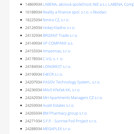
14869934
LABENA, akciová společnost /též a.s./, LABENA, C
16188934
Reality a finance spol. s r.o. v likvidaci
18225934
femira CZ, s.r.o.
24126934
Hokej Kladno s.r.o.
24132934
BRIZANT Trade s.r.o.
24149934
VP COMPANY a.s.
24155934
Amazonas, s.r.o.
24178934
C.V.G. s. r. o.
24184934
LONGREST s.r.o.
24190934
E4ECR s.r.o.
24207934
PASOV Technology System , s.r.o.
24236934
Miloš Křeček KK, s.r.o.
24242934
MH Apartments Managers CZ s.r.o.
24259934
Avalit Estates s.r.o.
24265934
BM Pharmacy group s.r.o.
24271934
S.F.P. - Sunrise Foil Project s.r.o.
24288934
MEGAPLEX s.r.o.