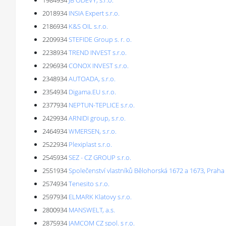
1984934
JB ODĚVY, s.r.o.
2018934
INSIA Expert s.r.o.
2186934
K&S OIL s.r.o.
2209934
STEFIDE Group s. r. o.
2238934
TREND INVEST s.r.o.
2296934
CONOX INVEST s.r.o.
2348934
AUTOADA, s.r.o.
2354934
Digama.EU s.r.o.
2377934
NEPTUN-TEPLICE s.r.o.
2429934
ARNIDI group, s.r.o.
2464934
WMERSEN, s.r.o.
2522934
Plexiplast s.r.o.
2545934
SEZ - CZ GROUP s.r.o.
2551934
Společenství vlastníků Bělohorská 1672 a 1673, Praha
2574934
Tenesito s.r.o.
2597934
ELMARK Klatovy s.r.o.
2800934
MANSWELT, a.s.
2875934
JAMCOM CZ spol. s r.o.