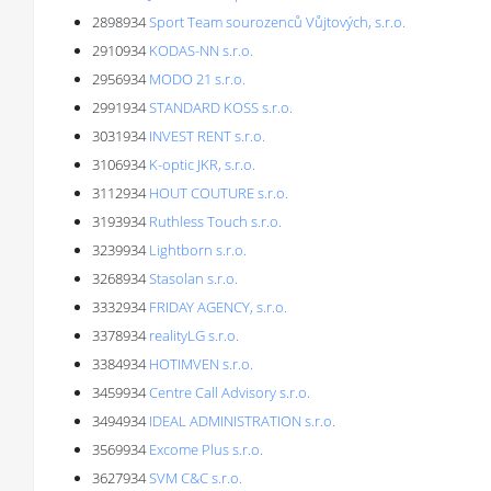
2898934
Sport Team sourozenců Vůjtových, s.r.o.
2910934
KODAS-NN s.r.o.
2956934
MODO 21 s.r.o.
2991934
STANDARD KOSS s.r.o.
3031934
INVEST RENT s.r.o.
3106934
K-optic JKR, s.r.o.
3112934
HOUT COUTURE s.r.o.
3193934
Ruthless Touch s.r.o.
3239934
Lightborn s.r.o.
3268934
Stasolan s.r.o.
3332934
FRIDAY AGENCY, s.r.o.
3378934
realityLG s.r.o.
3384934
HOTIMVEN s.r.o.
3459934
Centre Call Advisory s.r.o.
3494934
IDEAL ADMINISTRATION s.r.o.
3569934
Excome Plus s.r.o.
3627934
SVM C&C s.r.o.