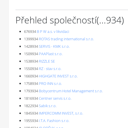
Přehled společností
(...
934
)
676934
B P W a.s. v likvidaci
1399934
ROTAS trading international s.r.o.
1428934
SERVIS - KMK s.r.o.
1509934
PAAPlast s.r.o.
1538934
RIZZLE SE
1550934
RZ - stav s.r.o.
1660934
HIGHGATE INVEST s.r.o.
1758934
PRO INN s.r.o.
1793934
Bobycentrum Hotel Management s.r.o.
1816934
Centner servis s.r.o.
1822934
Sabik s.r.o.
1845934
IMPERCOMM INVEST, s.r.o.
1955934
I.T.A. Fashion s.r.o.