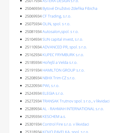
25017934
ASTERA DESIGN s.r.o.
25046934
Bytové Družstvo Zdeňka Fibicha
25069934
CF Trading, s.r.o.
25075934
OLIN, spol. s r.o.
25081934
Autosalon,spol. s r.o.
25104934
SUN capital invest, s.r.o.
25110934
ADVANCED PR, spol. s r.o.
25162934
KUPEC FRYMBURK s.r.o.
25185934
Hořejší a Velda s.r.o.
25191934
HAMILTON GROUP s.r.o.
25208934
NBHX Trim CZ s.r.o.
25220934
PWI, s.r.o.
25243934
ELEGIA s.r.o.
25272934
TRANSAK Trutnov spol. s r.o., v likvidaci
25289934
AL - RAHMAH INTERNATIONAL s.r.o.
25295934
KESCHEM a.s.
25301934
Control Fire s.r.o. v likvidaci
25318934
KOVO PAVELKA, spol. s r.o.