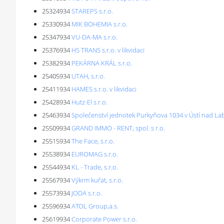
25324934
STAREPS s.r.o.
25330934
MIK BOHEMIA s.r.o.
25347934
VU-DA-MA s.r.o.
25376934
HS TRANS s.r.o. v likvidaci
25382934
PEKÁRNA KRÁL s.r.o.
25405934
UTAH, s.r.o.
25411934
HAMES s.r.o. v likvidaci
25428934
Hutz-El s.r.o.
25463934
Společenství jednotek Purkyňova 1034 v Ústí nad L
25509934
GRAND IMMO - RENT, spol. s r.o.
25515934
The Face, s.r.o.
25538934
EUROMAG s.r.o.
25544934
KL - Trade, s.r.o.
25567934
Výkrm kuřat, s.r.o.
25573934
JODA s.r.o.
25596934
ATOL Group,a.s.
25619934
Corporate Power s.r.o.