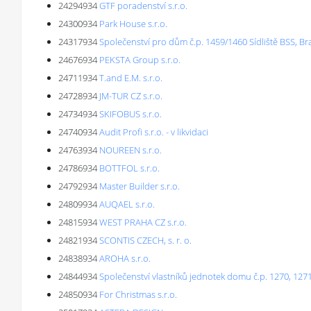
24294934
GTF poradenství s.r.o.
24300934
Park House s.r.o.
24317934
Společenství pro dům č.p. 1459/1460 Sídliště BSS, B
24676934
PEKSTA Group s.r.o.
24711934
T.and E.M. s.r.o.
24728934
JM-TUR CZ s.r.o.
24734934
SKIFOBUS s.r.o.
24740934
Audit Profi s.r.o. - v likvidaci
24763934
NOUREEN s.r.o.
24786934
BOTTFOL s.r.o.
24792934
Master Builder s.r.o.
24809934
AUQAEL s.r.o.
24815934
WEST PRAHA CZ s.r.o.
24821934
SCONTIS CZECH, s. r. o.
24838934
AROHA s.r.o.
24844934
Společenství vlastníků jednotek domu č.p. 1270, 127
24850934
For Christmas s.r.o.