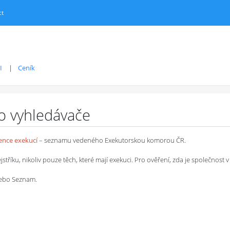
ct
I
Ceník
ro vyhledávače
dence exekucí
– seznamu vedeného Exekutorskou komorou ČR.
íku, nikoliv pouze těch, které mají exekuci. Pro ověření, zda je společnost v 
 nebo Seznam.