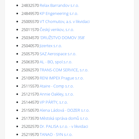
24832570
Relax Barrandov s.r.o.
24849570
KP Engeneering s.r.o.
25005570
VT Chomutov, a.s. v likvidaci
25011570
Český venkov, s.r.o.
25034570
'DRUŽSTVO DOMOV 358'
25040570
Jizertex s.r.o.
25057570
SAZ Aerospace s.r.o.
25063570
AL - BO, spol.s.r.o.
25092570
TRANS-COM SERVICE, s.r.o.
25109570
RENI IMPEX Prague s.r.o.
25115570
Ataire - Comp s.r.o.
25121570
Annie Oakley, s.r.o.
25144570
VP PÁRTY, s.r.o.
25150570
Alena Ládová - DOZER s.r.o.
25173570
Městská správa domů s.r.o.
25202570
Dr. PALISA s.r.o. - v likvidaci
25219570
TANAO - SYN s.r.o.