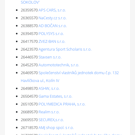
SOKOLOV'
26359570
APS CARS, s.r.o.
26365570
NaCesty.cz s.r.o.
26388570
AD BOČAN s.r.o.
26394570
POLYSYS s.r.o.
26417570
ZVEZ-BAN s.r.o.
26423570
Agentura Sport Scholaris s.r.o.
26446570
Stavsen s.r.o.
26452570
Automototechnik, s.r.o.
26469570
Společenství vlastníků jednotek domu č.p. 132
Havlíčkova ul., Kolín IV
26498570
ASHW, s.r.o.
26504570
Gama Estates, s.r.o.
26510570
POLYMEDICA PRAHA, s.r.o.
26689570
Realim s.r.o.
26695570
SECUREX,s.r.o.
26718570
AMJ shop spol. s r.o.