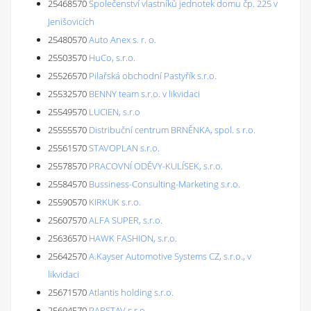
25468570
Společenství vlastníků jednotek domu čp. 225 v
Jenišovicích
25480570
Auto Anex s. r. o.
25503570
HuCo, s.r.o.
25526570
Pilařská obchodní Pastyřík s.r.o.
25532570
BENNY team s.r.o. v likvidaci
25549570
LUCIEN, s.r.o
25555570
Distribuční centrum BRNĚNKA, spol. s r.o.
25561570
STAVOPLAN s.r.o.
25578570
PRACOVNÍ ODĚVY-KULÍSEK, s.r.o.
25584570
Bussiness-Consulting-Marketing s.r.o.
25590570
KIRKUK s.r.o.
25607570
ALFA SUPER, s.r.o.
25636570
HAWK FASHION, s.r.o.
25642570
A.Kayser Automotive Systems CZ, s.r.o., v
likvidaci
25671570
Atlantis holding s.r.o.
25694570
PARSTAV s.r.o.