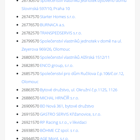
26730570
Společenství vlastníků jednotek bytového domu
Slovinská 597/10, Praha 10
26747570
Starter Homes s.r.o.
26776570
BURNACA a.s.
26782570
TRANSPEDSERVIS s.r.o.
26799570
Společenství vlastníků jednotek v domě na ul.
Zeyerova 969/26, Olomouc
26805570
Společenství vlastníků Alžírská 1512/11
26828570
ENCO group, s.r.o.
26857570
Společenství pro dům Ručilova č.p.106/č.or.12,
Olomouc
26863570
Bytové družstvo, ul. Okružní č.p.1125, 1126
26886570
MICHAL HRNČÍŘ s.r.o.
26909570
BD Nová 361, bytové družstvo
26915570
GASTRO SERVIS Křižanovice, s.r.o.
26921570
RP Racing s.r.o., v likvidaci
26938570
BÖHME CZ spol. s r.o.
26944570
AGE Mont, s.r.o.