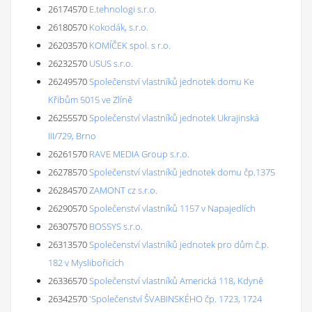
26174570
E.tehnologi s.r.o.
26180570
Kokodák, s.r.o.
26203570
KOMÍČEK spol. s r.o.
26232570
USUS s.r.o.
26249570
Společenství vlastníků jednotek domu Ke
Křibům 5015 ve Zlíně
26255570
Společenství vlastníků jednotek Ukrajinská
III/729, Brno
26261570
RAVE MEDIA Group s.r.o.
26278570
Společenství vlastníků jednotek domu čp.1375
26284570
ZAMONT cz s.r.o.
26290570
Společenství vlastníků 1157 v Napajedlích
26307570
BOSSYS s.r.o.
26313570
Společenství vlastníků jednotek pro dům č.p.
182 v Myslibořicích
26336570
Společenství vlastníků Americká 118, Kdyně
26342570
'Společenství ŠVABINSKÉHO čp. 1723, 1724