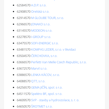
62584570
A.D.P. s.r.o.
62908570
Orelská s.r.o.
62914570
M GLOUBE TOUR, s.r.o.
62966570
JONAKO s.r.o.
63145570
MODEON s.r.o.
63278570
I-GROUP s.r.o.
63475570
SOFI-ENERGIC s.r.o.
63481570
KOMPAS LEDER, s.r.o. v likvidaci
63504570
ČERCHOVKA, s.r.o.
63666570
Perfetti Van Melle Czech Republic, s.r.o.
63672570
Marvil s.r.o.
63886570
LENKA KÁCOV, s.r.o.
64088570
Q77, s.r.o.
64256570
GEMA JIČÍN, spol. s r.o.
64511570
Spektro BF, spol. s r.o.
64609570
SVP - stavby a hydroizolace, s. r. o.
64650570
ŠROTMET s.r.o.