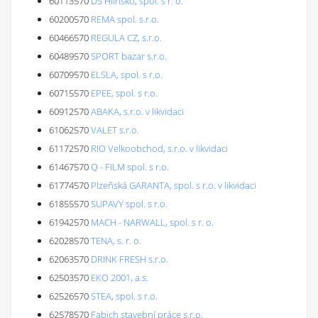
60113570
DS Hlinsko, spol. s r. o.
60200570
REMA spol. s.r.o.
60466570
REGULA CZ, s.r.o.
60489570
SPORT bazar s.r.o.
60709570
ELSLA, spol. s r.o.
60715570
EPEE, spol. s r.o.
60912570
ABAKA, s.r.o. v likvidaci
61062570
VALET s.r.o.
61172570
RIO Velkoobchod, s.r.o. v likvidaci
61467570
Q - FILM spol. s r.o.
61774570
Plzeňská GARANTA, spol. s r.o. v likvidaci
61855570
SUPAVY spol. s r.o.
61942570
MACH - NARWALL, spol. s r. o.
62028570
TENA, s. r. o.
62063570
DRINK FRESH s.r.o.
62503570
EKO 2001, a.s.
62526570
STEA, spol. s r.o.
62578570
Fabich stavební práce s.r.o.