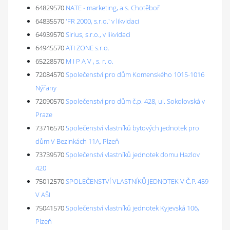
64829570
NATE - marketing, a.s. Chotěboř
64835570
'FR 2000, s.r.o.' v likvidaci
64939570
Sirius, s.r.o., v likvidaci
64945570
ATI ZONE s.r.o.
65228570
M I P A V , s. r. o.
72084570
Společenství pro dům Komenského 1015-1016
Nýřany
72090570
Společenství pro dům č.p. 428, ul. Sokolovská v
Praze
73716570
Společenství vlastníků bytových jednotek pro
dům V Bezinkách 11A, Plzeň
73739570
Společenství vlastníků jednotek domu Hazlov
420
75012570
SPOLEČENSTVÍ VLASTNÍKŮ JEDNOTEK V Č.P. 459
V AŠI
75041570
Společenství vlastníků jednotek Kyjevská 106,
Plzeň