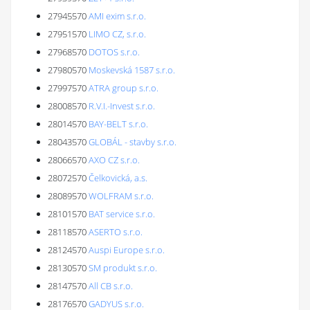
27945570
AMI exim s.r.o.
27951570
LIMO CZ, s.r.o.
27968570
DOTOS s.r.o.
27980570
Moskevská 1587 s.r.o.
27997570
ATRA group s.r.o.
28008570
R.V.I.-Invest s.r.o.
28014570
BAY-BELT s.r.o.
28043570
GLOBÁL - stavby s.r.o.
28066570
AXO CZ s.r.o.
28072570
Čelkovická, a.s.
28089570
WOLFRAM s.r.o.
28101570
BAT service s.r.o.
28118570
ASERTO s.r.o.
28124570
Auspi Europe s.r.o.
28130570
SM produkt s.r.o.
28147570
All CB s.r.o.
28176570
GADYUS s.r.o.