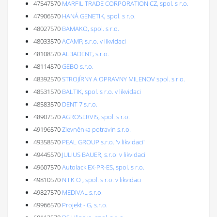
47547570
MARFIL TRADE CORPORATION CZ, spol. s r.o.
47906570
HANÁ GENETIK, spol. s r.o.
48027570
BAMAKO, spol. s r.o.
48033570
ACAMP, s.r.o. v likvidaci
48108570
ALBADENT, s.r.o.
48114570
GEBO s.r.o.
48392570
STROJÍRNY A OPRAVNY MILENOV spol. s r.o.
48531570
BALTIK, spol. s r.o. v likvidaci
48583570
DENT 7 s.r.o.
48907570
AGROSERVIS, spol. s r.o.
49196570
Zlevněnka potravin s.r.o.
49358570
PEAL GROUP s.r.o. 'v likvidaci'
49445570
JULIUS BAUER, s.r.o. v likvidaci
49607570
Autolack EX-PR-ES, spol. s r.o.
49810570
N I K O , spol. s r.o. v likvidaci
49827570
MEDIVAL s.r.o.
49966570
Projekt - G, s.r.o.