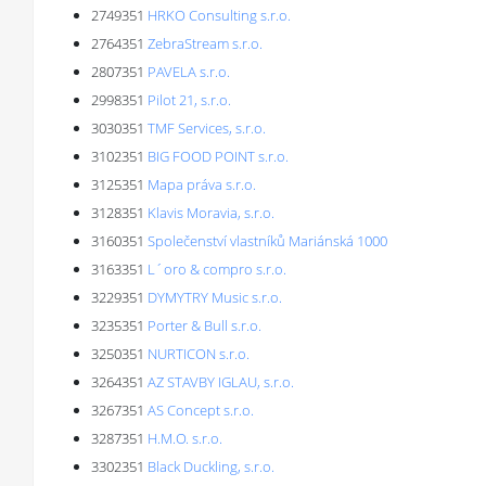
2749351
HRKO Consulting s.r.o.
2764351
ZebraStream s.r.o.
2807351
PAVELA s.r.o.
2998351
Pilot 21, s.r.o.
3030351
TMF Services, s.r.o.
3102351
BIG FOOD POINT s.r.o.
3125351
Mapa práva s.r.o.
3128351
Klavis Moravia, s.r.o.
3160351
Společenství vlastníků Mariánská 1000
3163351
L´oro & compro s.r.o.
3229351
DYMYTRY Music s.r.o.
3235351
Porter & Bull s.r.o.
3250351
NURTICON s.r.o.
3264351
AZ STAVBY IGLAU, s.r.o.
3267351
AS Concept s.r.o.
3287351
H.M.O. s.r.o.
3302351
Black Duckling, s.r.o.