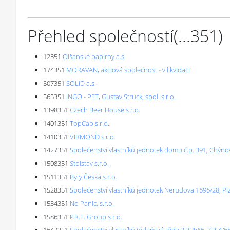
Přehled společností
(...
351
)
12351
Olšanské papírny a.s.
174351
MORAVAN, akciová společnost - v likvidaci
507351
SOLID a.s.
565351
INGO - PET, Gustav Struck, spol. s r.o.
1398351
Czech Beer House s.r.o.
1401351
TopCap s.r.o.
1410351
VIRMOND s.r.o.
1427351
Společenství vlastníků jednotek domu č.p. 391, Chýno
1508351
Stolstav s.r.o.
1511351
Byty Česká s.r.o.
1528351
Společenství vlastníků jednotek Nerudova 1696/28, Pl
1534351
No Panic, s.r.o.
1586351
P.R.F. Group s.r.o.