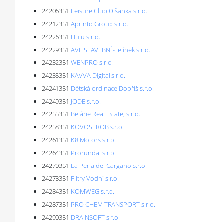
24206351
Leisure Club Olšanka s.r.o.
24212351
Aprinto Group s.r.o.
24226351
HuJu s.r.o.
24229351
AVE STAVEBNÍ - Jelínek s.r.o.
24232351
WENPRO s.r.o.
24235351
KAVVA Digital s.r.o.
24241351
Dětská ordinace Dobříš s.r.o.
24249351
JODE s.r.o.
24255351
Belárie Real Estate, s.r.o.
24258351
KOVOSTROB s.r.o.
24261351
K8 Motors s.r.o.
24264351
Prorundal s.r.o.
24270351
La Perla del Gargano s.r.o.
24278351
Filtry Vodní s.r.o.
24284351
KOMWEG s.r.o.
24287351
PRO CHEM TRANSPORT s.r.o.
24290351
DRAINSOFT s.r.o.