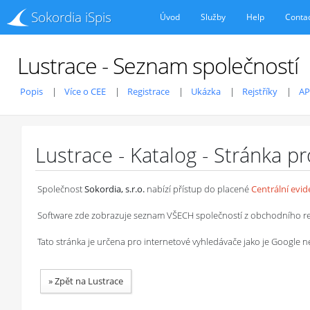
Sokordia iSpis
Úvod
Služby
Help
Conta
Lustrace - Seznam společností
Popis
Více o CEE
Registrace
Ukázka
Rejstříky
AP
Lustrace - Katalog - Stránka p
Společnost
Sokordia, s.r.o.
nabízí přístup do placené
Centrální evi
Software zde zobrazuje seznam VŠECH společností z obchodního rejstř
Tato stránka je určena pro internetové vyhledávače jako je Google
»
Zpět na Lustrace