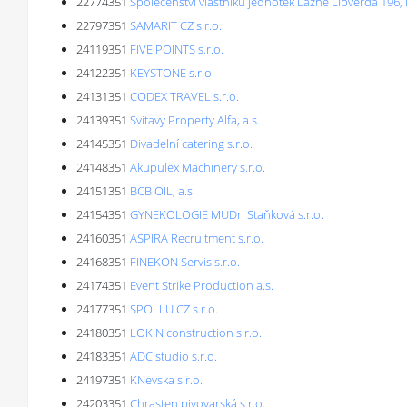
22774351
Společenství vlastníků jednotek Lázně Libverda 196,
22797351
SAMARIT CZ s.r.o.
24119351
FIVE POINTS s.r.o.
24122351
KEYSTONE s.r.o.
24131351
CODEX TRAVEL s.r.o.
24139351
Svitavy Property Alfa, a.s.
24145351
Divadelní catering s.r.o.
24148351
Akupulex Machinery s.r.o.
24151351
BCB OIL, a.s.
24154351
GYNEKOLOGIE MUDr. Staňková s.r.o.
24160351
ASPIRA Recruitment s.r.o.
24168351
FINEKON Servis s.r.o.
24174351
Event Strike Production a.s.
24177351
SPOLLU CZ s.r.o.
24180351
LOKIN construction s.r.o.
24183351
ADC studio s.r.o.
24197351
KNevska s.r.o.
24203351
Chrasten pivovarská s.r.o.