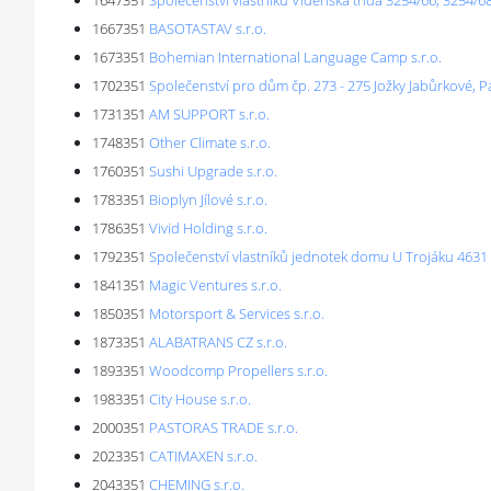
1647351
Společenství vlastníků Vídeňská třída 3254/66, 3254/
1667351
BASOTASTAV s.r.o.
1673351
Bohemian International Language Camp s.r.o.
1702351
Společenství pro dům čp. 273 - 275 Jožky Jabůrkové, 
1731351
AM SUPPORT s.r.o.
1748351
Other Climate s.r.o.
1760351
Sushi Upgrade s.r.o.
1783351
Bioplyn Jílové s.r.o.
1786351
Vivid Holding s.r.o.
1792351
Společenství vlastníků jednotek domu U Trojáku 4631 -
1841351
Magic Ventures s.r.o.
1850351
Motorsport & Services s.r.o.
1873351
ALABATRANS CZ s.r.o.
1893351
Woodcomp Propellers s.r.o.
1983351
City House s.r.o.
2000351
PASTORAS TRADE s.r.o.
2023351
CATIMAXEN s.r.o.
2043351
CHEMING s.r.o.