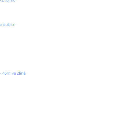
68 Znojmo
Pardubice
 4641 ve Zlíně