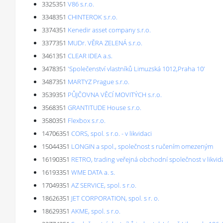
3325351
V86 s.r.o.
3348351
CHINTEROK s.r.o.
3374351
Kenedir asset company s.r.o.
3377351
MUDr. VĚRA ZELENÁ s.r.o.
3461351
CLEAR IDEA a.s.
3478351
'Společenství vlastníků Limuzská 1012,Praha 10'
3487351
MARTYZ Prague s.r.o.
3539351
PŮJČOVNA VĚCÍ MOVITÝCH s.r.o.
3568351
GRANTITUDE House s.r.o.
3580351
Flexbox s.r.o.
14706351
CORS, spol. s r.o. - v likvidaci
15044351
LONGIN a spol., společnost s ručením omezeným
16190351
RETRO, trading veřejná obchodní společnost v likvid
16193351
WME DATA a. s.
17049351
AZ SERVICE, spol. s r.o.
18626351
JET CORPORATION, spol. s r. o.
18629351
AKME, spol. s r.o.