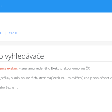
ct
I
Ceník
ro vyhledávače
dence exekucí
– seznamu vedeného Exekutorskou komorou ČR.
íku, nikoliv pouze těch, které mají exekuci. Pro ověření, zda je společnost v 
 nebo Seznam.