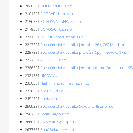
2046351
GOLDEMONE s.r.o.
2101351
FISOBAR stone s.r.o.
2156351
KOVOSVAL SERVIS s.r.o.
2179351
BOROSAN CZ s.r.o.
2211351
BOEMI Construction s.r.o.
2243351
Společenství vlastníků jednotek 261, 262 Meziboří
2257351
Společenství vlastníků pro dům Spytihněvova 173/7
2272351
POHOVET s.r.o.
2286351
Společenství vlastníků jednotek domu Dolní nám. 195
2321351
NICOVN s.r.o.
2330351
High - minded Trading, s.r.o.
2376351
MV BAU, s.r.o.
2454351
4beta s.r.o.
2509351
Společenství vlastníků Sokolská 45 Znojmo
2567351
Logis Cargo s.r.o.
2660351
AK service group s.r.o.
2677351
Spa&Relax servis s.r.o.