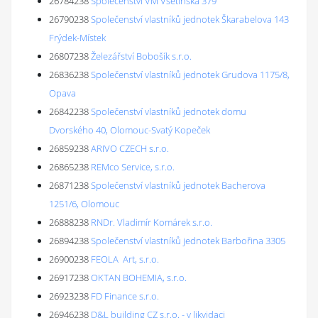
26784238
Společenství VM Vsetínská 379
26790238
Společenství vlastníků jednotek Škarabelova 143
Frýdek-Místek
26807238
Železářství Bobošík s.r.o.
26836238
Společenství vlastníků jednotek Grudova 1175/8,
Opava
26842238
Společenství vlastníků jednotek domu
Dvorského 40, Olomouc-Svatý Kopeček
26859238
ARIVO CZECH s.r.o.
26865238
REMco Service, s.r.o.
26871238
Společenství vlastníků jednotek Bacherova
1251/6, Olomouc
26888238
RNDr. Vladimír Komárek s.r.o.
26894238
Společenství vlastníků jednotek Barbořina 3305
26900238
FEOLA Art, s.r.o.
26917238
OKTAN BOHEMIA, s.r.o.
26923238
FD Finance s.r.o.
26946238
D&L building CZ s.r.o. - v likvidaci