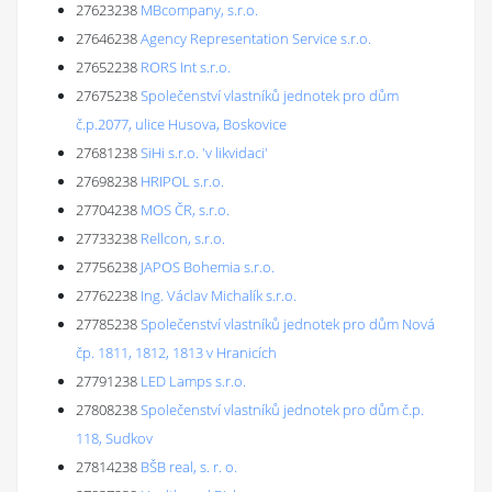
27623238
MBcompany, s.r.o.
27646238
Agency Representation Service s.r.o.
27652238
RORS Int s.r.o.
27675238
Společenství vlastníků jednotek pro dům
č.p.2077, ulice Husova, Boskovice
27681238
SiHi s.r.o. 'v likvidaci'
27698238
HRIPOL s.r.o.
27704238
MOS ČR, s.r.o.
27733238
Rellcon, s.r.o.
27756238
JAPOS Bohemia s.r.o.
27762238
Ing. Václav Michalík s.r.o.
27785238
Společenství vlastníků jednotek pro dům Nová
čp. 1811, 1812, 1813 v Hranicích
27791238
LED Lamps s.r.o.
27808238
Společenství vlastníků jednotek pro dům č.p.
118, Sudkov
27814238
BŠB real, s. r. o.