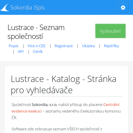
Sokordia iSpis
Lustrace - Seznam
Vyzkoušet!
společností
Popis
Více o CEE
Registrace
Ukázka
Rejstříky
API
Ceník
Lustrace - Katalog - Stránka
pro vyhledávače
Společnost
Sokordia, s.r.o.
nabízí přístup do placené
Centrální
evidence exekucí
– seznamu vedeného Exekutorskou komorou
ČR.
Software zde zobrazuje seznam VŠECH společností z