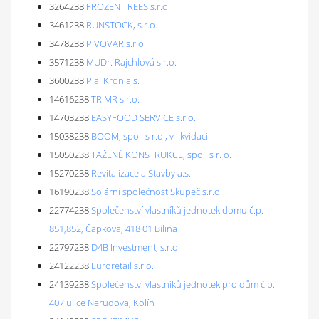
3264238
FROZEN TREES s.r.o.
3461238
RUNSTOCK, s.r.o.
3478238
PIVOVAR s.r.o.
3571238
MUDr. Rajchlová s.r.o.
3600238
Pial Kron a.s.
14616238
TRIMR s.r.o.
14703238
EASYFOOD SERVICE s.r.o.
15038238
BOOM, spol. s r.o., v likvidaci
15050238
TAŽENÉ KONSTRUKCE, spol. s r. o.
15270238
Revitalizace a Stavby a.s.
16190238
Solární společnost Skupeč s.r.o.
22774238
Společenství vlastníků jednotek domu č.p.
851,852, Čapkova, 418 01 Bílina
22797238
D4B Investment, s.r.o.
24122238
Euroretail s.r.o.
24139238
Společenství vlastníků jednotek pro dům č.p.
407 ulice Nerudova, Kolín