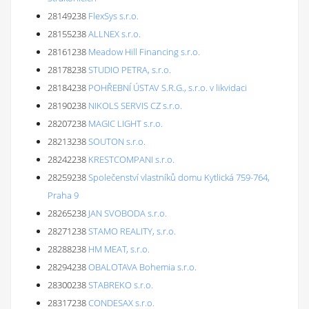
28149238
FlexSys s.r.o.
28155238
ALLNEX s.r.o.
28161238
Meadow Hill Financing s.r.o.
28178238
STUDIO PETRA, s.r.o.
28184238
POHŘEBNÍ ÚSTAV S.R.G., s.r.o. v likvidaci
28190238
NIKOLS SERVIS CZ s.r.o.
28207238
MAGIC LIGHT s.r.o.
28213238
SOUTON s.r.o.
28242238
KRESTCOMPANI s.r.o.
28259238
Společenství vlastníků domu Kytlická 759-764,
Praha 9
28265238
JAN SVOBODA s.r.o.
28271238
STAMO REALITY, s.r.o.
28288238
HM MEAT, s.r.o.
28294238
OBALOTAVA Bohemia s.r.o.
28300238
STABREKO s.r.o.
28317238
CONDESAX s.r.o.