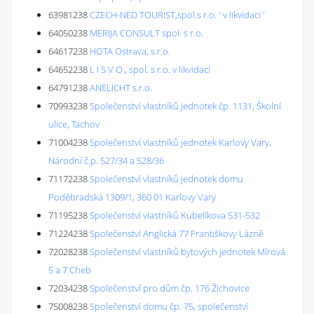
63981238
CZECH-NED TOURIST,spol.s r.o. ' v likvidaci '
64050238
MERIJA CONSULT spol. s r.o.
64617238
HOTA Ostrava, s.r.o.
64652238
L I S V O , spol. s r.o. v likvidaci
64791238
ANELICHT s.r.o.
70993238
Společenství vlastníků jednotek čp. 1131, Školní
ulice, Tachov
71004238
Společenství vlastníků jednotek Karlovy Vary,
Národní č.p. 527/34 a 528/36
71172238
Společenství vlastníků jednotek domu
Poděbradská 1309/1, 360 01 Karlovy Vary
71195238
Společenství vlastníků Kubelíkova 531-532
71224238
Společenství Anglická 77 Františkovy Lázně
72028238
Společenství vlastníků bytových jednotek Mírová
5 a 7 Cheb
72034238
Společenství pro dům čp. 176 Žichovice
75008238
Společenství domu čp. 75, společenství