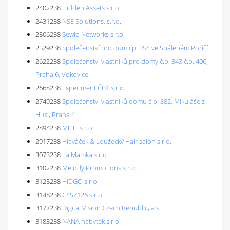
2402238
Hidden Assets s.r.o.
2431238
NSE Solutions, s.r.o.
2506238
Sewio Networks s.r.o.
2529238
Společenství pro dům čp. 354 ve Spáleném Poříčí
2622238
Společenství vlastníků pro domy č.p. 343 č.p. 406,
Praha 6, Vokovice
2668238
Experiment ČB1 s.r.o.
2749238
Společenství vlastníků domu č.p. 382, Mikuláše z
Husi, Praha 4
2894238
MF.IT s.r.o.
2917238
Hlaváček & Loužecký Hair salon s.r.o.
3073238
La Mamka s.r.o.
3102238
Melody Promotions s.r.o.
3125238
HiDGO s.r.o.
3148238
C4SZ126 s.r.o.
3177238
Digital Vision Czech Republic, a.s.
3183238
NANA nábytek s.r.o.