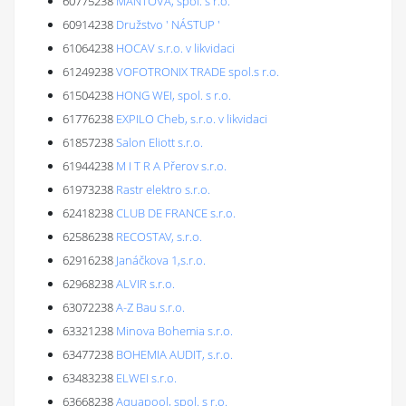
60775238
MANTOVA, spol. s r.o.
60914238
Družstvo ' NÁSTUP '
61064238
HOCAV s.r.o. v likvidaci
61249238
VOFOTRONIX TRADE spol.s r.o.
61504238
HONG WEI, spol. s r.o.
61776238
EXPILO Cheb, s.r.o. v likvidaci
61857238
Salon Eliott s.r.o.
61944238
M I T R A Přerov s.r.o.
61973238
Rastr elektro s.r.o.
62418238
CLUB DE FRANCE s.r.o.
62586238
RECOSTAV, s.r.o.
62916238
Janáčkova 1,s.r.o.
62968238
ALVIR s.r.o.
63072238
A-Z Bau s.r.o.
63321238
Minova Bohemia s.r.o.
63477238
BOHEMIA AUDIT, s.r.o.
63483238
ELWEI s.r.o.
63668238
Aquapool, spol. s r.o.