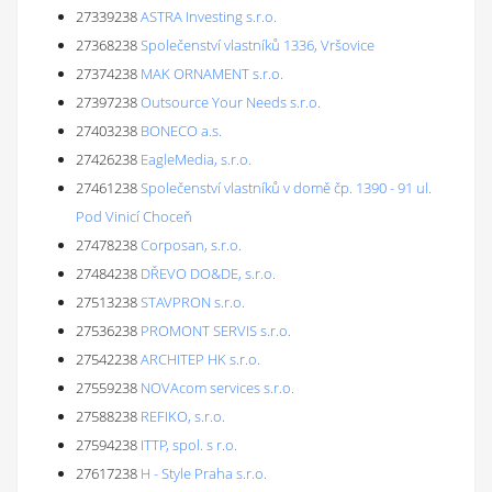
27339238
ASTRA Investing s.r.o.
27368238
Společenství vlastníků 1336, Vršovice
27374238
MAK ORNAMENT s.r.o.
27397238
Outsource Your Needs s.r.o.
27403238
BONECO a.s.
27426238
EagleMedia, s.r.o.
27461238
Společenství vlastníků v domě čp. 1390 - 91 ul.
Pod Vinicí Choceň
27478238
Corposan, s.r.o.
27484238
DŘEVO DO&DE, s.r.o.
27513238
STAVPRON s.r.o.
27536238
PROMONT SERVIS s.r.o.
27542238
ARCHITEP HK s.r.o.
27559238
NOVAcom services s.r.o.
27588238
REFIKO, s.r.o.
27594238
ITTP, spol. s r.o.
27617238
H - Style Praha s.r.o.