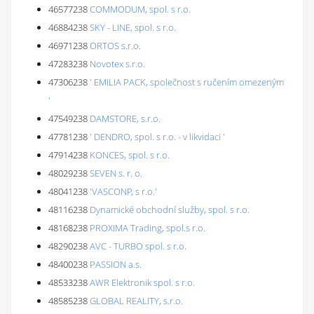
46577238
COMMODUM, spol. s r.o.
46884238
SKY - LINE, spol. s r.o.
46971238
ORTOS s.r.o.
47283238
Novotex s.r.o.
47306238
' EMILIA PACK, společnost s ručením omezeným
'
47549238
DAMSTORE, s.r.o.
47781238
' DENDRO, spol. s r.o. - v likvidaci '
47914238
KONCES, spol. s r.o.
48029238
SEVEN s. r. o.
48041238
'VASCONP, s r.o.'
48116238
Dynamické obchodní služby, spol. s r.o.
48168238
PROXIMA Trading, spol.s r.o.
48290238
AVC - TURBO spol. s r.o.
48400238
PASSION a.s.
48533238
AWR Elektronik spol. s r.o.
48585238
GLOBAL REALITY, s.r.o.