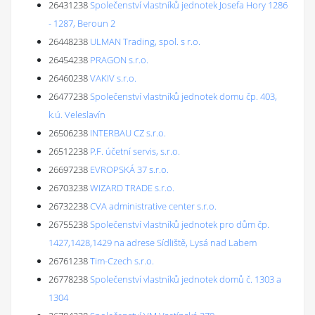
26431238
Společenství vlastníků jednotek Josefa Hory 1286
- 1287, Beroun 2
26448238
ULMAN Trading, spol. s r.o.
26454238
PRAGON s.r.o.
26460238
VAKIV s.r.o.
26477238
Společenství vlastníků jednotek domu čp. 403,
k.ú. Veleslavín
26506238
INTERBAU CZ s.r.o.
26512238
P.F. účetní servis, s.r.o.
26697238
EVROPSKÁ 37 s.r.o.
26703238
WIZARD TRADE s.r.o.
26732238
CVA administrative center s.r.o.
26755238
Společenství vlastníků jednotek pro dům čp.
1427,1428,1429 na adrese Sídliště, Lysá nad Labem
26761238
Tim-Czech s.r.o.
26778238
Společenství vlastníků jednotek domů č. 1303 a
1304