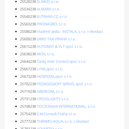
25528238
ELNIKO, s.r.o.
25534238
ALMARA s.r.o.
25540238
EUTRANS.CZ, s.r.o.
25563238
PRONAGRO, s.r.o.
25586238
Vladimír Jedla - INSTALA, s.r.o. v likvidaci
25609238
DIMO TAXI PRAHA s.r.o.
25615238
AUTOMAT & VLT spol. s r.o.
25638238
MOA, s.r.o.
25644238
Český Inter Control spol. s r.o.
25667238
LYNX,spol. s r.o.
25673238
HOSPODA,spol. s r.o.
25702238
PEDAGOGICKÝ SERVIS, spol. s r.o.
25719238
ABERKOM, s.r.o.
25731238
CROSSLIGHTS s.r.o.
25748238
TOUTONGHI INTERNATIONAL, s.r.o.
25754238
E.M.Consult Praha s.r.o.
25777238
THERMO-AQUA, s.r.o. v likvidaci
25783238
ADVERTEX,s.r.o.