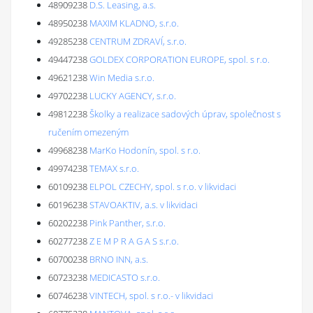
48909238
D.S. Leasing, a.s.
48950238
MAXIM KLADNO, s.r.o.
49285238
CENTRUM ZDRAVÍ, s.r.o.
49447238
GOLDEX CORPORATION EUROPE, spol. s r.o.
49621238
Win Media s.r.o.
49702238
LUCKY AGENCY, s.r.o.
49812238
Školky a realizace sadových úprav, společnost s
ručením omezeným
49968238
MarKo Hodonín, spol. s r.o.
49974238
TEMAX s.r.o.
60109238
ELPOL CZECHY, spol. s r.o. v likvidaci
60196238
STAVOAKTIV, a.s. v likvidaci
60202238
Pink Panther, s.r.o.
60277238
Z E M P R A G A S s.r.o.
60700238
BRNO INN, a.s.
60723238
MEDICASTO s.r.o.
60746238
VINTECH, spol. s r.o.- v likvidaci