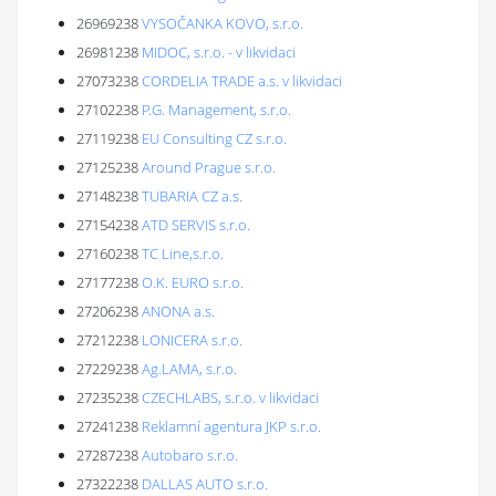
26969238
VYSOČANKA KOVO, s.r.o.
26981238
MIDOC, s.r.o. - v likvidaci
27073238
CORDELIA TRADE a.s. v likvidaci
27102238
P.G. Management, s.r.o.
27119238
EU Consulting CZ s.r.o.
27125238
Around Prague s.r.o.
27148238
TUBARIA CZ a.s.
27154238
ATD SERVIS s.r.o.
27160238
TC Line,s.r.o.
27177238
O.K. EURO s.r.o.
27206238
ANONA a.s.
27212238
LONICERA s.r.o.
27229238
Ag.LAMA, s.r.o.
27235238
CZECHLABS, s.r.o. v likvidaci
27241238
Reklamní agentura JKP s.r.o.
27287238
Autobaro s.r.o.
27322238
DALLAS AUTO s.r.o.