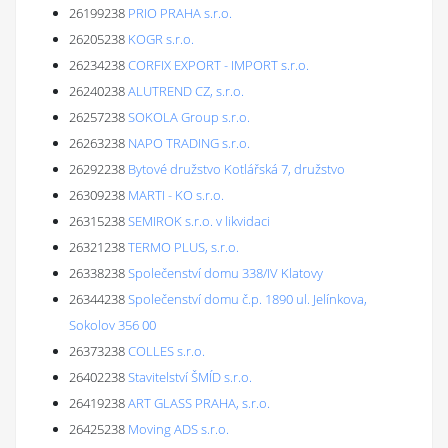
26199238
PRIO PRAHA s.r.o.
26205238
KOGR s.r.o.
26234238
CORFIX EXPORT - IMPORT s.r.o.
26240238
ALUTREND CZ, s.r.o.
26257238
SOKOLA Group s.r.o.
26263238
NAPO TRADING s.r.o.
26292238
Bytové družstvo Kotlářská 7, družstvo
26309238
MARTI - KO s.r.o.
26315238
SEMIROK s.r.o. v likvidaci
26321238
TERMO PLUS, s.r.o.
26338238
Společenství domu 338/IV Klatovy
26344238
Společenství domu č.p. 1890 ul. Jelínkova,
Sokolov 356 00
26373238
COLLES s.r.o.
26402238
Stavitelství ŠMÍD s.r.o.
26419238
ART GLASS PRAHA, s.r.o.
26425238
Moving ADS s.r.o.