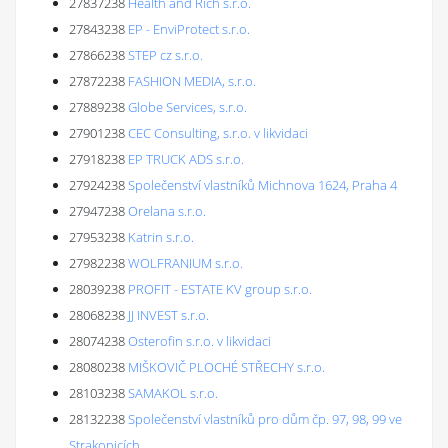
27837238
Health and Rich s.r.o.
27843238
EP - EnviProtect s.r.o.
27866238
STEP cz s.r.o.
27872238
FASHION MEDIA, s.r.o.
27889238
Globe Services, s.r.o.
27901238
CEC Consulting, s.r.o. v likvidaci
27918238
EP TRUCK ADS s.r.o.
27924238
Společenství vlastníků Michnova 1624, Praha 4
27947238
Orelana s.r.o.
27953238
Katrin s.r.o.
27982238
WOLFRANIUM s.r.o.
28039238
PROFIT - ESTATE KV group s.r.o.
28068238
JJ INVEST s.r.o.
28074238
Osterofin s.r.o. v likvidaci
28080238
MIŠKOVIČ PLOCHÉ STŘECHY s.r.o.
28103238
SAMAKOL s.r.o.
28132238
Společenství vlastníků pro dům čp. 97, 98, 99 ve
Strakonicích