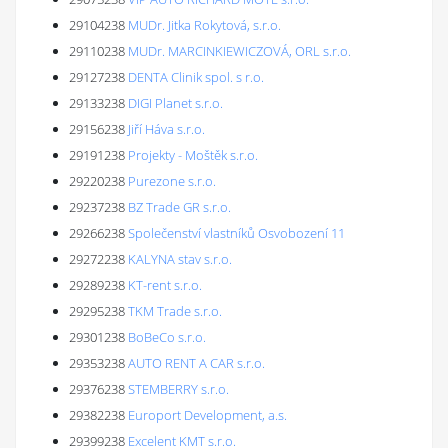
29104238
MUDr. Jitka Rokytová, s.r.o.
29110238
MUDr. MARCINKIEWICZOVÁ, ORL s.r.o.
29127238
DENTA Clinik spol. s r.o.
29133238
DIGI Planet s.r.o.
29156238
Jiří Háva s.r.o.
29191238
Projekty - Moštěk s.r.o.
29220238
Purezone s.r.o.
29237238
BZ Trade GR s.r.o.
29266238
Společenství vlastníků Osvobození 11
29272238
KALYNA stav s.r.o.
29289238
KT-rent s.r.o.
29295238
TKM Trade s.r.o.
29301238
BoBeCo s.r.o.
29353238
AUTO RENT A CAR s.r.o.
29376238
STEMBERRY s.r.o.
29382238
Europort Development, a.s.
29399238
Excelent KMT s.r.o.