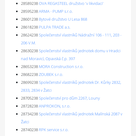
28589238
OVA REGASTEEL družstvo 'v likvidaci'
28595238
ARMA - PUMP s.r.o.
28601238
Bytové družstvo U Lesa 868
28618238
PULPA TRADE a.s.
28624238
Společenství vlastníků Nádražní 106 - 111, 203 -
206 V.M.
28630238
Společenství vlastníků jednotek domu v Hradci
nad Moravicí, Opavská č.p. 397
28653238
MORA Construction s.r.o.
28682238
ZOUBEK s.r.o.
28699238
Společenství vlastníků jednotek Dr. Kůrky 2832,
2833, 2834 v Žatci
28705238
Společenství pro dům 2267, Louny
28728238
ANPROKON, s.r.o.
28734238
Společenství vlastníků jednotek Malínská 2087 v
Žatci
28740238
RPK service s.r.o.