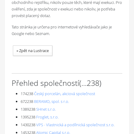
obchodního rejstříku, nikoliv pouze těch, které mají exekuci. Pro
ověření, zda je společnost v exekuci nebo nikoliv, je potřeba
provést placený dotaz.
Tato stránka je určena pro internetové vyhledávače jako je
Google nebo Seznam.
»
Zpět na Lustrace
Přehled společností
(...
238
)
174238
Český porcelán, akciová společnost
672238
BERAMO, spol. s r.o.
1389238
SHnet s.r.o.
1395238
Froglet, s.r.o.
1430238
VPS - Vlastnická a podílnická společnost s.r.o.
1453238
Atomic Capital s.r.o.