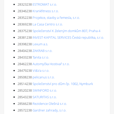
28323238
ESTROMAT s.r.o.
28346238
Krankfitness s.r.o.
28352238
Projekce, stavby a řemesla, s.r.o.
28369238
La Casa Centro s.r.o.
28375238
Společenství K Zeleným domkům 807, Praha 4
28381238
INVEST-KAPITAL SERVICES Česká republika, s.r.o.
28398238
Lexum a.s.
28404238
ZAKRAB s.r.o.
28433238
Tanita s.r.o.
28462238
Automyčka Hostivař s.r.o.
28479238
Vi&Va s.r.o.
28508238
pelicanus s.r.o.
28514238
Společenství pro dům čp. 1002, Nymburk
28520238
SWINFORD s.r.o.
28543238
SATURITAS s.r.o.
28566238
Rezidence Olešná s.r.o.
28572238
Gardner zahrady, s.r.o.