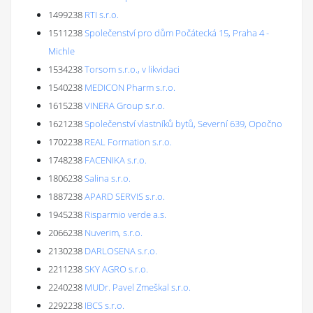
1499238
RTI s.r.o.
1511238
Společenství pro dům Počátecká 15, Praha 4 -
Michle
1534238
Torsom s.r.o., v likvidaci
1540238
MEDICON Pharm s.r.o.
1615238
VINERA Group s.r.o.
1621238
Společenství vlastníků bytů, Severní 639, Opočno
1702238
REAL Formation s.r.o.
1748238
FACENIKA s.r.o.
1806238
Salina s.r.o.
1887238
APARD SERVIS s.r.o.
1945238
Risparmio verde a.s.
2066238
Nuverim, s.r.o.
2130238
DARLOSENA s.r.o.
2211238
SKY AGRO s.r.o.
2240238
MUDr. Pavel Zmeškal s.r.o.
2292238
IBCS s.r.o.