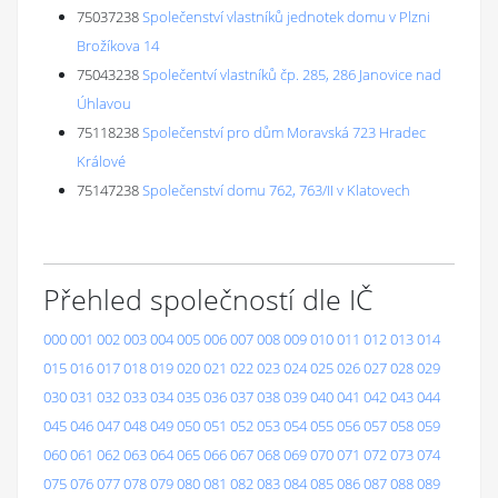
75037238
Společenství vlastníků jednotek domu v Plzni
Brožíkova 14
75043238
Společentví vlastníků čp. 285, 286 Janovice nad
Úhlavou
75118238
Společenství pro dům Moravská 723 Hradec
Králové
75147238
Společenství domu 762, 763/II v Klatovech
Přehled společností dle IČ
000
001
002
003
004
005
006
007
008
009
010
011
012
013
014
015
016
017
018
019
020
021
022
023
024
025
026
027
028
029
030
031
032
033
034
035
036
037
038
039
040
041
042
043
044
045
046
047
048
049
050
051
052
053
054
055
056
057
058
059
060
061
062
063
064
065
066
067
068
069
070
071
072
073
074
075
076
077
078
079
080
081
082
083
084
085
086
087
088
089