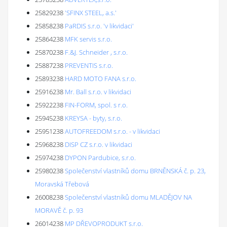
25829238
'SFINX STEEL, a.s.'
25858238
PaRDIS s.r.o. 'v likvidaci'
25864238
MFK servis s.r.o.
25870238
F.&J. Schneider , s.r.o.
25887238
PREVENTIS s.r.o.
25893238
HARD MOTO FANA s.r.o.
25916238
Mr. Ball s.r.o. v likvidaci
25922238
FIN-FORM, spol. s r.o.
25945238
KREYSA - byty, s.r.o.
25951238
AUTOFREEDOM s.r.o. - v likvidaci
25968238
DISP CZ s.r.o. v likvidaci
25974238
DYPON Pardubice, s.r.o.
25980238
Společenství vlastníků domu BRNĚNSKÁ č. p. 23,
Moravská Třebová
26008238
Společenství vlastníků domu MLADĚJOV NA
MORAVĚ č. p. 93
26014238
MP DŘEVOPRODUKT s.r.o.