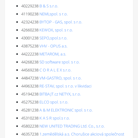
40229238
B & S s.r.o.
41190238
NEMI,spol. s r.o.
42324238
BYTOP - GAS, spol. s r.o.
42660238
KEWOX, spol. s r.o.
43001238
SEPO,spol.s r.o.
43875238
VHV - OPUS a.s.
44222238
METAROM, a.s.
44268238
5D software spol. s r.o.
44569238
C O R A L E X s.r.o.
44847238
VM-GASTRO, spol. s r.o.
44963238
RE-STAV, spol. s r.o. v likvidaci
45194238
BITBAJT.cz NETYX, s.r.o.
45275238
ELCO spol. s r.o.
45281238
A & M ELEKTRONIC spol. s r.o.
45310238
K A S R spol.s r.o.
45802238
NEW UNITED TRADING Ltd. Co., s.r.o.
46357238
1.zemědělská a.s. Chorušice akciová společnost