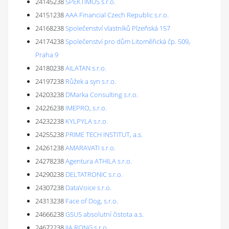
24145238
SPEKTIMUS s.r.o.
24151238
AAA Financial Czech Republic s.r.o.
24168238
Společenství vlastníků Plzeňská 157
24174238
Společenství pro dům Litoměřická čp. 509,
Praha 9
24180238
AILATAN s.r.o.
24197238
Růžek a syn s.r.o.
24203238
DMarka Consulting s.r.o.
24226238
IMEPRO, s.r.o.
24232238
KYLPYLA s.r.o.
24255238
PRIME TECH INSTITUT, a.s.
24261238
AMARAVATI s.r.o.
24278238
Agentura ATHILA s.r.o.
24290238
DELTATRONIC s.r.o.
24307238
DataVoice s.r.o.
24313238
Face of Dog, s.r.o.
24666238
GSUS absolutní čistota a.s.
24672238
JIA RONG s.r.o.