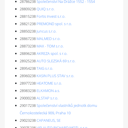
28786238
Společenství Na Drážce 1552 - 1554
28809238
QUIQ s.r.o.
28815238
Fortis Invest s.r.o.
28821238
PREMOND spol. s r.o.
28850238
Juncus s.r.o.
28867238
MALMED s.r.o.
28873238
MAX - TOM s.r.o.
28896238
AKREZA spol. s r.o.
28925238
AUTO SLEZSKÁ 69 s.r.o.
28954238
TAIG s.r.o.
28960238
KASIN PLUS STAV s.r.o.
28977238
HEATOME s.r.o.
28983238
ELKAMON a.s.
29000238
ALSTAP s.r.o.
29017238
Společenství vlastníků jednotk domu
Černokostelecká 909, Praha 10
29023238
CAPANEUS, SE
29075238
VIP AUTO RICHARD MOTL s.r.o.