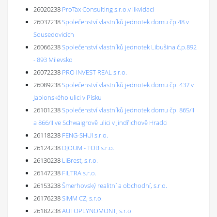
26020238
ProTax Consulting s.r.o.v likvidaci
26037238
Společenství vlastníků jednotek domu čp.48 v
Sousedovicích
26066238
Společenství vlastníků jednotek Libušina č.p.892
- 893 Milevsko
26072238
PRO INVEST REAL s.r.o.
26089238
Společenství vlastníků jednotek domu čp. 437 v
Jablonského ulici v Písku
26101238
Společenství vlastníků jednotek domu čp. 865/II
a 866/II ve Schwaigrově ulici v Jindřichově Hradci
26118238
FENG-SHUI s.r.o.
26124238
DJOUM - TOB s.r.o.
26130238
LiBrest, s.r.o.
26147238
FILTRA s.r.o.
26153238
Šmerhovský realitní a obchodní, s.r.o.
26176238
SIMM CZ, s.r.o.
26182238
AUTOPLYNOMONT, s.r.o.