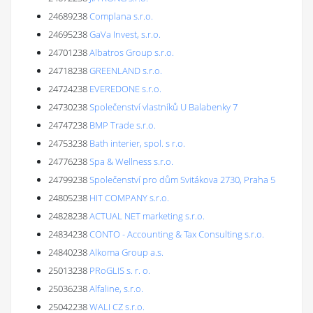
24689238
Complana s.r.o.
24695238
GaVa Invest, s.r.o.
24701238
Albatros Group s.r.o.
24718238
GREENLAND s.r.o.
24724238
EVEREDONE s.r.o.
24730238
Společenství vlastníků U Balabenky 7
24747238
BMP Trade s.r.o.
24753238
Bath interier, spol. s r.o.
24776238
Spa & Wellness s.r.o.
24799238
Společenství pro dům Svitákova 2730, Praha 5
24805238
HIT COMPANY s.r.o.
24828238
ACTUAL NET marketing s.r.o.
24834238
CONTO - Accounting & Tax Consulting s.r.o.
24840238
Alkoma Group a.s.
25013238
PRoGLIS s. r. o.
25036238
Alfaline, s.r.o.
25042238
WALI CZ s.r.o.