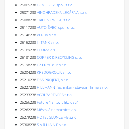
25065238
GEMOS CZ, spol. s r.o.
25071238
VINOHRADSKÁ LÉKÁRNA, s.r.o.
25088238
TRIDENT WEST, s.r.o.
25117238
AUTO-ŠVEC, spol. s r.o.
25146238
VERBA s.r.o.
25152238
J - TANK s.r.o.
25169238
LEMMA a.s.
25181238
COPPER & RECYCLING s.r.o.
25198238
CZ EuroTour s.r.o.
25204238
KREDOGROUP, s.r.o.
25210238
DAS PROJEKT, s.r.o.
25227238
HILLMANN Techniker - stavební firma s.r.o.
25233238
AGRI PARTNERS s.r.o.
25256238
Future 1 s.r.o. 'v likvidaci'
25262238
Městská nemocnice, a.s.
25279238
HOTEL SLUNCE HB s.r.o.
25308238
S A R H A N E s.r.o.