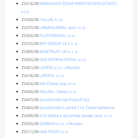
25314238
MORAVSKO-ČESKÁ KREDITNÍ SPOLEČNOST,
s.r.o.
25320238
'Vaculík, s.r.o.'
25337238
UMMAGUMMA, spol. s r.o.
25343238
PLASTMEDIKA, s.r.o.
25372238
BPP GROUP CZ s. r. o.
25389238
BENETRUST UH s. r. o.
25395238
QMI INTERNATIONAL s.r.o.
25401238
LEVION s.r.o. v likvidaci
25418238
LEROPA. s.r.o.
25424238
MIS Česká Lípa, s.r.o.
25430238
MALINA - Safety s.r.o.
25447238
Společenství Na Popluží 622
25482238
Společenství Lužická 114, Česká Kamenice
25499238
KCE statika a dynamika staveb, spol. s r.o.
25505238
SORBON s.r.o. v likvidaci
25511238
HAK PROFI s.r.o.