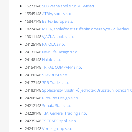
15273148
SEB Praha spol.s r.o. v likvidaci
15545148
ATRIA, spol. s r. o.
16847148
Bartex Europe a.s.
18224148
MIRJA, společnost s ručením omezeným - v likvidaci
19011148
VJAČKA spol. s r. o.
24125148
PAJOLA s.r.o.
24131148
New Life Design s.r.o.
24148148
Nalok s.r.o.
24154148
TRIFAL COMPANY s.r.o.
24160148
STAVRUM s.r.o.
24177148
3PB Trade s.r.o.
24183148
Společenství vlastníků jednotek Družstevní ochoz 173
24206148
PRoPRio Design s.r.o.
24212148
Sonata Star s.r.o.
24229148
T.M. General Trading s.r.o.
24235148
TS TRADE spol. s r.o.
24241148
Viknet group s.r.o.