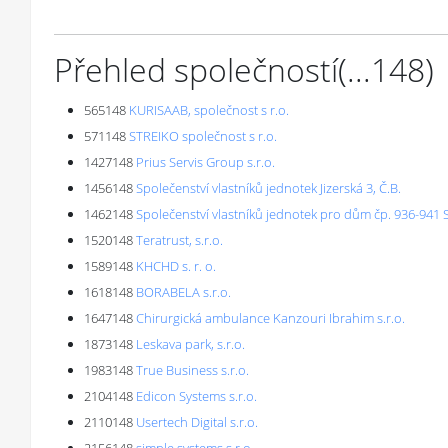
Přehled společností
(...
148
)
565148
KURISAAB, společnost s r.o.
571148
STREIKO společnost s r.o.
1427148
Prius Servis Group s.r.o.
1456148
Společenství vlastníků jednotek Jizerská 3, Č.B.
1462148
Společenství vlastníků jednotek pro dům čp. 936-941 
1520148
Teratrust, s.r.o.
1589148
KHCHD s. r. o.
1618148
BORABELA s.r.o.
1647148
Chirurgická ambulance Kanzouri Ibrahim s.r.o.
1873148
Leskava park, s.r.o.
1983148
True Business s.r.o.
2104148
Edicon Systems s.r.o.
2110148
Usertech Digital s.r.o.