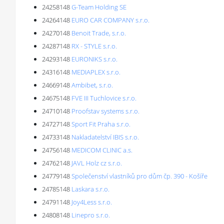
24258148
G-Team Holding SE
24264148
EURO CAR COMPANY s.r.o.
24270148
Benoit Trade, s.r.o.
24287148
RX - STYLE s.r.o.
24293148
EURONIKS s.r.o.
24316148
MEDIAPLEX s.r.o.
24669148
Ambibet, s.r.o.
24675148
FVE III Tuchlovice s.r.o.
24710148
Proofstav systems s.r.o.
24727148
Sport Fit Praha s.r.o.
24733148
Nakladatelství IBIS s.r.o.
24756148
MEDICOM CLINIC a.s.
24762148
JAVL Holz cz s.r.o.
24779148
Společenství vlastníků pro dům čp. 390 - Košíře
24785148
Laskara s.r.o.
24791148
Joy4Less s.r.o.
24808148
Linepro s.r.o.