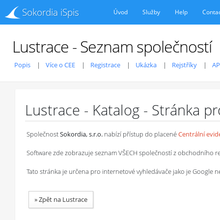
Sokordia iSpis
Úvod
Služby
Help
Conta
Lustrace - Seznam společností
Popis
Více o CEE
Registrace
Ukázka
Rejstříky
AP
Lustrace - Katalog - Stránka p
Společnost
Sokordia, s.r.o.
nabízí přístup do placené
Centrální evi
Software zde zobrazuje seznam VŠECH společností z obchodního rejstř
Tato stránka je určena pro internetové vyhledávače jako je Google
»
Zpět na Lustrace