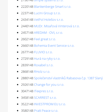
2156148
simple systems s.r.o.
2220148
Blankenberge Smart s.r.o.
2237148
Lucini Group s.r.o.
2434148
VetPol Holešov s.r.o.
2440148
MUDr. Misařová Vinterová s.r.o.
2457148
AREDAM - OVI, s.r.o.
2602148
Feel great s.r.o.
2660148
Bohemia Event Service s.r.o.
2677148
FLUVIO s.r.o.
2729148
Hurá na ryby s.r.o.
2839148
Roxabel s.r.o.
2868148
RHolz s.r.o.
2880148
Společenství vlastníků Rabasova č.p. 1387 Slaný
2926148
Change for you s.r.o.
3047148
ITexpres s.r.o.
3458148
SCARREST s.r.o.
3522148
INVESTPROM EU s.r.o.
3580148
Pratt Peace s.r.o.