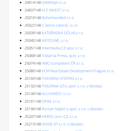
24814148
SAMANJA s.r.o.
24837148
VLF INVEST s.r.o.
25016148
Bohemia-Med s.r.o.
25022148
C Servis Liberec, s.r.o.
25039148
KATEŘINSKÁ DŮLNÍ s.r.o.
25045148
WESTLINE, s.r.o.
25051148
Intermedia CZ spol. s r.o.
25068148
Tiskárna Prima, spol. s r.o.
25074148
AMC-Competent ČR s.r.o.
25080148
ECM Real Estate Development Prague s.r.o.
25103148
TISKÁRNA STOPRO s.r.o.
25132148
TISKÁRNA GTA, spol. s r.o. v likvidaci
25149148
ALCHYMIST, s.r.o.
25161148
OFiM, s.r.o.
25190148
Roman Najbrt a spol. s.r.o. v likvidaci
25207148
KIMOS com.-CZ, s.r.o.
25213148
DIVIZE 97 s.r.o. v likvidaci