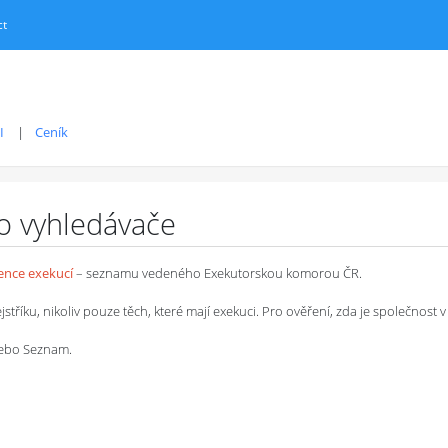
ct
I
Ceník
ro vyhledávače
dence exekucí
– seznamu vedeného Exekutorskou komorou ČR.
íku, nikoliv pouze těch, které mají exekuci. Pro ověření, zda je společnost v 
 nebo Seznam.