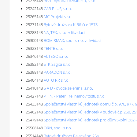
25236148
BBR - výroba rozvaděčů, s.r.o.
25242148
CAR PLUS, s.r.o.
25265148
MC Projekt s.r.o.
25271148
Bytové družstvo K Biřičce 1578
25288148
NAJTEX, s.r.o. v likvidaci
25300148
BOMIRMAX, spol. s r.o. v likvidaci
25323148
TENTE s.r.o.
25346148
ALTEGO s.r.o.
25352148
STK Sagita s.r.o.
25398148
PARADON s.r.o.
25404148
AUTO RR s.r.o.
25410148
S A D - ovoce zelenina, s.r.o.
25427148
P.F.N. - Peter Frei nemovitosti, s.r.o.
25433148
Společenství vlastníků jednotek domu č.p. 976, 977, 978
25462148
Společenství vlastníků jednotek v budově č.p.250, 
25479148
Společenství vlastníků jednotek pro dům Školní 382 -
25508148
ORN, spol. s r.o.
25514148
Bytové družstvo Palackého 25a