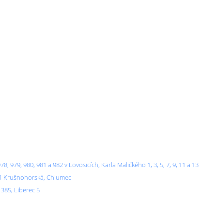
, 979, 980, 981 a 982 v Lovosicích, Karla Maličkého 1, 3, 5, 7, 9, 11 a 13
251 Krušnohorská, Chlumec
 385, Liberec 5