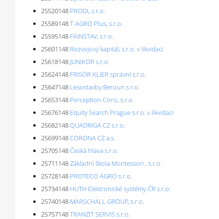
25520148
PRODI, s.r.o.
25589148
T-AGRO Plus, s.r.o.
25595148
FAINSTAV, s.r.o.
25601148
Rozvojový kapitál, s.r.o. v likvidaci
25618148
JUNIKOR s.r.o.
25624148
FRISÖR KLIER správní s.r.o.
25647148
Lesostavby Beroun s.r.o.
25653148
Perception Cons, s.r.o.
25676148
Equity Search Prague s.r.o. v likvidaci
25682148
QUADRIGA CZ s.r.o.
25699148
CORONA CZ a.s.
25705148
Česká hlava s.r.o.
25711148
Základní škola Montessori , s.r.o.
25728148
PROTECO AGRO s.r.o.
25734148
HUTH Elektronické systémy ČR s.r.o.
25740148
MARSCHALL GROUP, s.r.o.
25757148
TRANZIT SERVIS s.r.o.