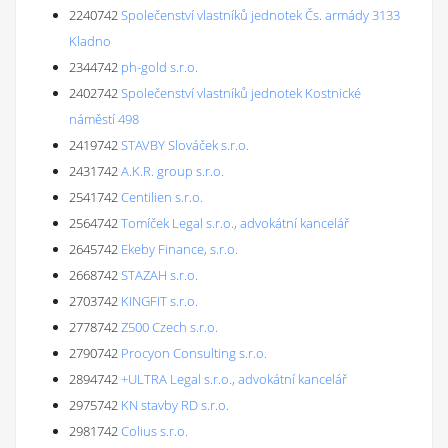
2240742
Společenství vlastníků jednotek Čs. armády 3133
Kladno
2344742
ph-gold s.r.o.
2402742
Společenství vlastníků jednotek Kostnické
náměstí 498
2419742
STAVBY Slováček s.r.o.
2431742
A.K.R. group s.r.o.
2541742
Centilien s.r.o.
2564742
Tomíček Legal s.r.o., advokátní kancelář
2645742
Ekeby Finance, s.r.o.
2668742
STAZAH s.r.o.
2703742
KINGFIT s.r.o.
2778742
Z500 Czech s.r.o.
2790742
Procyon Consulting s.r.o.
2894742
+ULTRA Legal s.r.o., advokátní kancelář
2975742
KN stavby RD s.r.o.
2981742
Colius s.r.o.