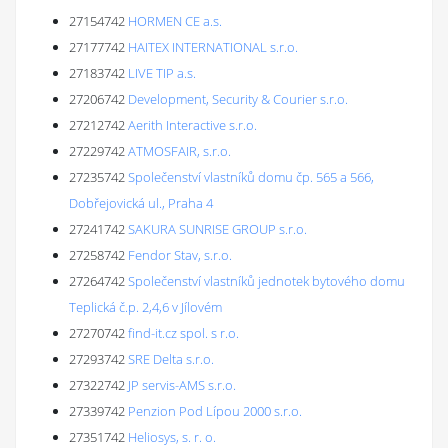
27154742
HORMEN CE a.s.
27177742
HAITEX INTERNATIONAL s.r.o.
27183742
LIVE TIP a.s.
27206742
Development, Security & Courier s.r.o.
27212742
Aerith Interactive s.r.o.
27229742
ATMOSFAIR, s.r.o.
27235742
Společenství vlastníků domu čp. 565 a 566,
Dobřejovická ul., Praha 4
27241742
SAKURA SUNRISE GROUP s.r.o.
27258742
Fendor Stav, s.r.o.
27264742
Společenství vlastníků jednotek bytového domu
Teplická č.p. 2,4,6 v Jílovém
27270742
find-it.cz spol. s r.o.
27293742
SRE Delta s.r.o.
27322742
JP servis-AMS s.r.o.
27339742
Penzion Pod Lípou 2000 s.r.o.
27351742
Heliosys, s. r. o.