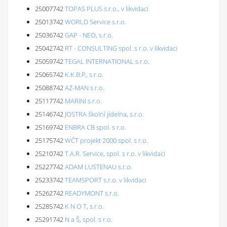
25007742
TOPAS PLUS s.r.o., v likvidaci
25013742
WORLD Service s.r.o.
25036742
GAP - NEO, s.r.o.
25042742
RT - CONSULTING spol. s r.o. v likvidaci
25059742
TEGAL INTERNATIONAL s.r.o.
25065742
K.K.B.P., s.r.o.
25088742
AZ-MAN s.r.o.
25117742
MARINI s.r.o.
25146742
JOSTRA školní jídelna, s.r.o.
25169742
ENBRA CB spol. s r.o.
25175742
WČT projekt 2000 spol. s r.o.
25210742
T.A.R. Service, spol. s r.o. v likvidaci
25227742
ADAM LUSTENAU s.r.o.
25233742
TEAMSPORT s.r.o. v likvidaci
25262742
READYMONT s.r.o.
25285742
K N O T, s.r.o.
25291742
N a Š, spol. s r.o.