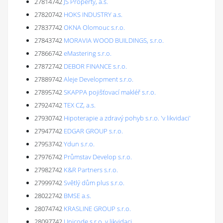
27814742
JS Property, a.s.
27820742
HOKS INDUSTRY a.s.
27837742
OKNA Olomouc s.r.o.
27843742
MORAVIA WOOD BUILDINGS, s.r.o.
27866742
eMastering s.r.o.
27872742
DEBOR FINANCE s.r.o.
27889742
Aleje Development s.r.o.
27895742
SKAPPA pojišťovací makléř s.r.o.
27924742
TEX CZ, a.s.
27930742
Hipoterapie a zdravý pohyb s.r.o. 'v likvidaci'
27947742
EDGAR GROUP s.r.o.
27953742
Ydun s.r.o.
27976742
Průmstav Develop s.r.o.
27982742
K&R Partners s.r.o.
27999742
Světlý dům plus s.r.o.
28022742
BMSE a.s.
28074742
KRASLINE GROUP s.r.o.
28097742
Unicode s.r.o. v likvidaci