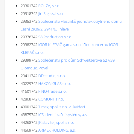
29301742
ROLZA, s.r.o.
29318742
Jiří Stejskal s.r.o.
29353742
Společenství vlastníků jednotek obytného domu
Lesní 2939/2, 2941/6, Jihlava
29376742
S8 Production s.r.o.
29382742
IGOR KLEPAČ gama s.r.o. 'člen koncernu IGOR
KLEPAČ s.r.o.'
29399742
Společenství pro dům Schweitzerova 527/39,
Olomouc, Povel
29411742
DD studio, s.r.o.
40229742
HAKON GLAS s.r.o.
41601742
FINO-trade s.r.o.
42868742
COMONT s.r.o.
43001742
Timex, spol. s r.o. v likvidaci
43875742
ICS Identifikační systémy, a.s.
44268742
JK stavitel, spol. s r.o.
44569742
ARMEX HOLDING, a.s.