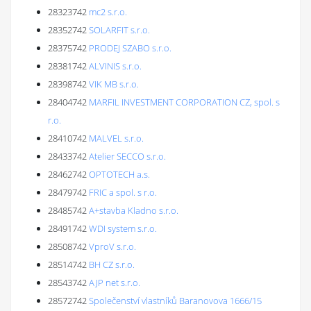
28323742
mc2 s.r.o.
28352742
SOLARFIT s.r.o.
28375742
PRODEJ SZABO s.r.o.
28381742
ALVINIS s.r.o.
28398742
VIK MB s.r.o.
28404742
MARFIL INVESTMENT CORPORATION CZ, spol. s
r.o.
28410742
MALVEL s.r.o.
28433742
Atelier SECCO s.r.o.
28462742
OPTOTECH a.s.
28479742
FRIC a spol. s r.o.
28485742
A+stavba Kladno s.r.o.
28491742
WDI system s.r.o.
28508742
VproV s.r.o.
28514742
BH CZ s.r.o.
28543742
AJP net s.r.o.
28572742
Společenství vlastníků Baranovova 1666/15