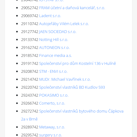
29052742
FRAM účetní a daňová kancelář, s.r.o.
29069742
Ladent s.r.o.
29110742
Autojeřáby Vilém Lelek s.r.o.
29127742
JAEN SOCIEDAD s.r.o.
29133742
Notting Hill s.r.o.
29162742
AUTONEON s.r.o.
29185742
Finance media a.s.
29191742
Společenství pro dům Kostelní 136 v Hulíně
29208742
STM - ENVI s.r.o.
29214742
MUDr. Michael Vavřínek s.r.o.
29220742
Společenství vlastníků BD Kudlov 593
29243742
POKASIMO s.r.o.
29266742
Comerto, s.r.o.
29272742
Společenství vlastníků bytového domu Čápkova
2a v Brně
29289742
Metaway, s.r.o.
29295742
surgery s.r.o.