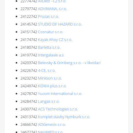
22774742
AllDest - CZ s.r.o.
22797742
ADVIMANA, s.r.o.
24122742
Prozas s.r.o.
24145742
STUDIO OF HAZARD s.r.o.
24151742
Cosnatur s.r.o.
24174742
Kayak Ahoy CZ s.r.o.
24180742
Barletta s.r.o.
24197742
Intergalaxie a.s.
24203742
Belevsky & Grinberg s.r.o. - v likvidaci
24226742
4-CE, s.r.o.
24232742
Minkson s.r.o.
24249742
KOWA plus s.r.o.
24278742
Yucom International s.r.o.
24284742
Langas s.r.o.
24307742
ACS Technologies s.r.o.
24313742
Komplet stavby Nymburk s.r.o.
24666742
ADGenesis s.r.o.
24672742
NAVIMED s.r.o.