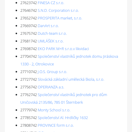
27623742
FINESA CZ s.r.o.
27646742
S.N.D. Corporation s.r.o.
27652742
PROSPERITA market, s.r.o.
27669742
DanArt s.r.o.
27675742
Dutch-team s.r.o.
27681742
UMLÁŠEK s.r.o.
27698742
EKO PARK M+R s.r.o.v likvidaci
27704742
Společenství vlastníků jednotek domu Jiráskova
1330 - 2, Otrokovice
27710742
J.O.S. Group s.r.o.
27727742
Slovácká základní umělecká škola, s.r.o.
27756742
OPERIANZA a.s.
27762742
Společenství vlastníků jednotek pro dům
Uničovská 2135/86, 785 01 Šternberk
27779742
Monty School s.r.o.
27785742
Společenství Al. Hrdličky 1632
27808742
PROVINCE form s.r.o.