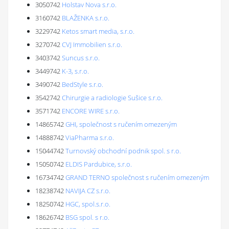
3050742
Holstav Nova s.r.o.
3160742
BLAŽENKA s.r.o.
3229742
Ketos smart media, s.r.o.
3270742
CVJ Immobilien s.r.o.
3403742
Suncus s.r.o.
3449742
K-3, s.r.o.
3490742
BedStyle s.r.o.
3542742
Chirurgie a radiologie Sušice s.r.o.
3571742
ENCORE WIRE s.r.o.
14865742
GHI, společnost s ručením omezeným
14888742
ViaPharma s.r.o.
15044742
Turnovský obchodní podnik spol. s r.o.
15050742
ELDIS Pardubice, s.r.o.
16734742
GRAND TERNO společnost s ručením omezeným
18238742
NAVIJA CZ s.r.o.
18250742
HGC, spol.s.r.o.
18626742
BSG spol. s r.o.