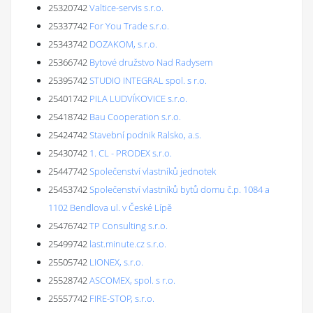
25320742
Valtice-servis s.r.o.
25337742
For You Trade s.r.o.
25343742
DOZAKOM, s.r.o.
25366742
Bytové družstvo Nad Radysem
25395742
STUDIO INTEGRAL spol. s r.o.
25401742
PILA LUDVÍKOVICE s.r.o.
25418742
Bau Cooperation s.r.o.
25424742
Stavební podnik Ralsko, a.s.
25430742
1. CL - PRODEX s.r.o.
25447742
Společenství vlastníků jednotek
25453742
Společenství vlastníků bytů domu č.p. 1084 a
1102 Bendlova ul. v České Lípě
25476742
TP Consulting s.r.o.
25499742
last.minute.cz s.r.o.
25505742
LIONEX, s.r.o.
25528742
ASCOMEX, spol. s r.o.
25557742
FIRE-STOP, s.r.o.