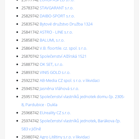
25783742
STAVGARANT s.r.o.
25829742
DAIBO-SPORT s.r.o.
25835742
Bytové družstvo Družba 1324
25841742
ASTRO - LINE s.r.o.
25858742
BALUMI, s.r.o.
25864742
V.B. floortile. cz. spol. s r.o.
25870742
Společenství Alžírská 1521
25887742
OK SET, s.r.o.
25893742
VINIS GOLD s.r.o.
25922742
AB-Media CZ spol. s r.o. v likvidaci
25945742
Jasněna Vláhová s.r.o.
25951742
Společenství vlastníků jednotek domu čp. 2305-
8, Pardubice - Dukla
25968742
EUreality CZ s.r.o.
25974742
Společenství vlastníků jednotek, Barákova čp.
583 v Jičíně
25980742
Agro Litětiny s.r.o. v likvidaci