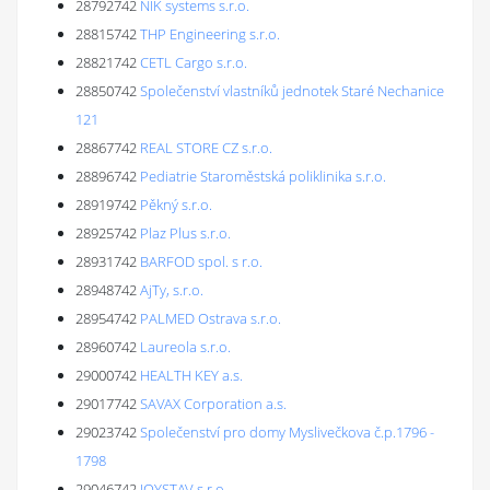
28792742
NIK systems s.r.o.
28815742
THP Engineering s.r.o.
28821742
CETL Cargo s.r.o.
28850742
Společenství vlastníků jednotek Staré Nechanice
121
28867742
REAL STORE CZ s.r.o.
28896742
Pediatrie Staroměstská poliklinika s.r.o.
28919742
Pěkný s.r.o.
28925742
Plaz Plus s.r.o.
28931742
BARFOD spol. s r.o.
28948742
AjTy, s.r.o.
28954742
PALMED Ostrava s.r.o.
28960742
Laureola s.r.o.
29000742
HEALTH KEY a.s.
29017742
SAVAX Corporation a.s.
29023742
Společenství pro domy Myslivečkova č.p.1796 -
1798
29046742
IOYSTAV s.r.o.