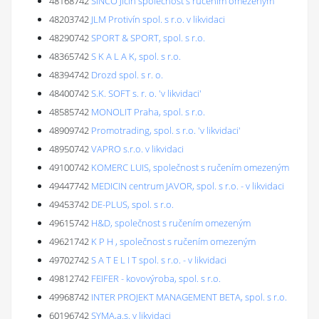
48168742
SINCO Jičín společnost s ručením omezeným
48203742
JLM Protivín spol. s r.o. v likvidaci
48290742
SPORT & SPORT, spol. s r.o.
48365742
S K A L A K, spol. s r.o.
48394742
Drozd spol. s r. o.
48400742
S.K. SOFT s. r. o. 'v likvidaci'
48585742
MONOLIT Praha, spol. s r.o.
48909742
Promotrading, spol. s r.o. 'v likvidaci'
48950742
VAPRO s.r.o. v likvidaci
49100742
KOMERC LUIS, společnost s ručením omezeným
49447742
MEDICIN centrum JAVOR, spol. s r.o. - v likvidaci
49453742
DE-PLUS, spol. s r.o.
49615742
H&D, společnost s ručením omezeným
49621742
K P H , společnost s ručením omezeným
49702742
S A T E L I T spol. s r.o. - v likvidaci
49812742
FEIFER - kovovýroba, spol. s r.o.
49968742
INTER PROJEKT MANAGEMENT BETA, spol. s r.o.
60196742
SYMA,a.s. v likvidaci