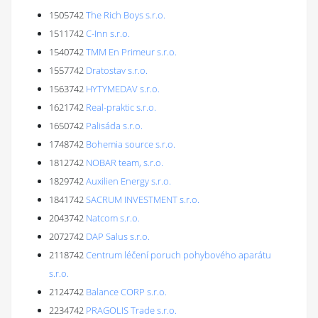
1505742
The Rich Boys s.r.o.
1511742
C-Inn s.r.o.
1540742
TMM En Primeur s.r.o.
1557742
Dratostav s.r.o.
1563742
HYTYMEDAV s.r.o.
1621742
Real-praktic s.r.o.
1650742
Palisáda s.r.o.
1748742
Bohemia source s.r.o.
1812742
NOBAR team, s.r.o.
1829742
Auxilien Energy s.r.o.
1841742
SACRUM INVESTMENT s.r.o.
2043742
Natcom s.r.o.
2072742
DAP Salus s.r.o.
2118742
Centrum léčení poruch pohybového aparátu
s.r.o.
2124742
Balance CORP s.r.o.
2234742
PRAGOLIS Trade s.r.o.