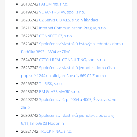
26182742
FATUM.ms, s.r.o.
26199742
VERANT - STAV, spol. s r.o.
26205742
CZ Servis C.B.A.I.S. s.r.o. v likvidaci
26211742
Internet Communication Prague, s.r.o.
26228742
CONNECT CZ, s.r.o.
26234742
Společenství vlastníků bytových jednotek domu
Padělky 3893 - 3894 ve Zlíně
26240742
CZECH REAL CONSULTING, spol. s r.o.
26257742
Společenství vlastníků jednotek domu číslo
popisné 1244 na ulici Jarošova 1, 669 02 Znojmo
26263742
T - RISK, s.r.o.
26286742
RM GLASS MAGIC s.r.o.
26292742
Společenství č. p. 4064 a 4065, Ševcovská ve
Zlíně
26309742
Společenství vlastníků jednotek Lipová alej
9,11,13, 695 03 Hodonín
26321742
TRUCK FINAL s.r.o.