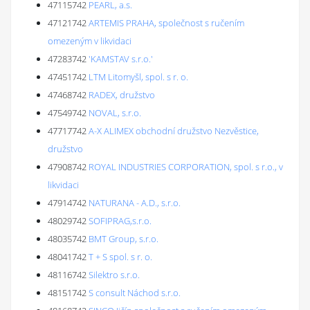
47115742
PEARL, a.s.
47121742
ARTEMIS PRAHA, společnost s ručením
omezeným v likvidaci
47283742
'KAMSTAV s.r.o.'
47451742
LTM Litomyšl, spol. s r. o.
47468742
RADEX, družstvo
47549742
NOVAL, s.r.o.
47717742
A-X ALIMEX obchodní družstvo Nezvěstice,
družstvo
47908742
ROYAL INDUSTRIES CORPORATION, spol. s r.o., v
likvidaci
47914742
NATURANA - A.D., s.r.o.
48029742
SOFIPRAG,s.r.o.
48035742
BMT Group, s.r.o.
48041742
T + S spol. s r. o.
48116742
Silektro s.r.o.
48151742
S consult Náchod s.r.o.