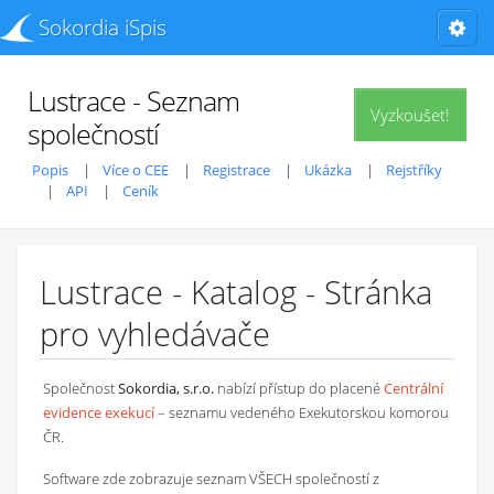
Sokordia iSpis
Lustrace - Seznam
Vyzkoušet!
společností
Popis
Více o CEE
Registrace
Ukázka
Rejstříky
API
Ceník
Lustrace - Katalog - Stránka
pro vyhledávače
Společnost
Sokordia, s.r.o.
nabízí přístup do placené
Centrální
evidence exekucí
– seznamu vedeného Exekutorskou komorou
ČR.
Software zde zobrazuje seznam VŠECH společností z