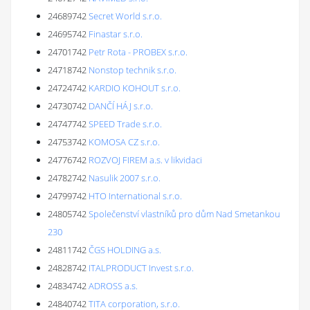
24689742
Secret World s.r.o.
24695742
Finastar s.r.o.
24701742
Petr Rota - PROBEX s.r.o.
24718742
Nonstop technik s.r.o.
24724742
KARDIO KOHOUT s.r.o.
24730742
DANČÍ HÁJ s.r.o.
24747742
SPEED Trade s.r.o.
24753742
KOMOSA CZ s.r.o.
24776742
ROZVOJ FIREM a.s. v likvidaci
24782742
Nasulik 2007 s.r.o.
24799742
HTO International s.r.o.
24805742
Společenství vlastníků pro dům Nad Smetankou
230
24811742
ČGS HOLDING a.s.
24828742
ITALPRODUCT Invest s.r.o.
24834742
ADROSS a.s.
24840742
TITA corporation, s.r.o.