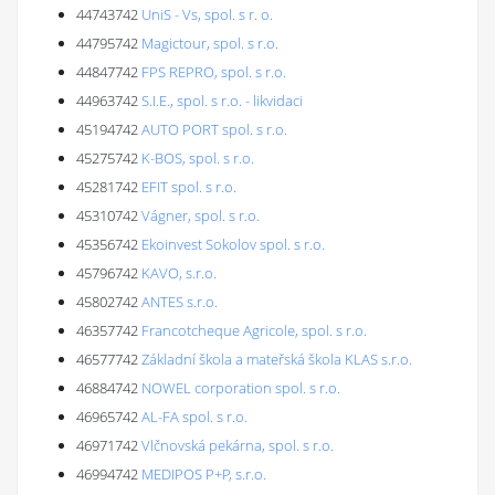
44743742
UniS - Vs, spol. s r. o.
44795742
Magictour, spol. s r.o.
44847742
FPS REPRO, spol. s r.o.
44963742
S.I.E., spol. s r.o. - likvidaci
45194742
AUTO PORT spol. s r.o.
45275742
K-BOS, spol. s r.o.
45281742
EFIT spol. s r.o.
45310742
Vágner, spol. s r.o.
45356742
Ekoinvest Sokolov spol. s r.o.
45796742
KAVO, s.r.o.
45802742
ANTES s.r.o.
46357742
Francotcheque Agricole, spol. s r.o.
46577742
Základní škola a mateřská škola KLAS s.r.o.
46884742
NOWEL corporation spol. s r.o.
46965742
AL-FA spol. s r.o.
46971742
Vlčnovská pekárna, spol. s r.o.
46994742
MEDIPOS P+P, s.r.o.