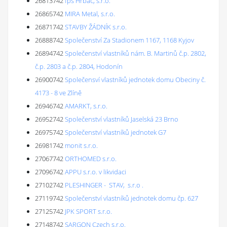
26813742
fps Hrbáč, s.r.o.
26865742
MIRA Metal, s.r.o.
26871742
STAVBY ŽÁDNÍK s.r.o.
26888742
Společenství Za Stadionem 1167, 1168 Kyjov
26894742
Společenství vlastníků nám. B. Martinů č.p. 2802,
č.p. 2803 a č.p. 2804, Hodonín
26900742
Společensví vlastníků jednotek domu Obeciny č.
4173 - 8 ve Zlíně
26946742
AMARKT, s.r.o.
26952742
Společenství vlastníků Jaselská 23 Brno
26975742
Společenství vlastníků jednotek G7
26981742
monit s.r.o.
27067742
ORTHOMED s.r.o.
27096742
APPU s.r.o. v likvidaci
27102742
PLESHINGER - STAV, s.r.o .
27119742
Společenství vlastníků jednotek domu čp. 627
27125742
JPK SPORT s.r.o.
27148742
SARGON Czech s.r.o.