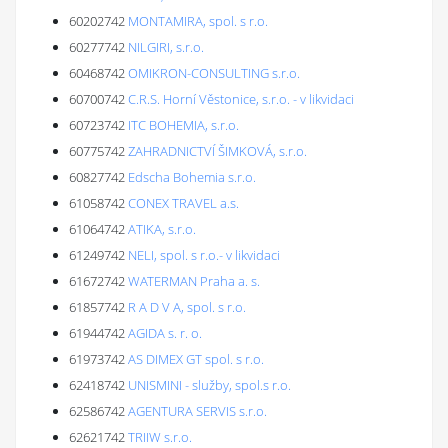
60202742
MONTAMIRA, spol. s r.o.
60277742
NILGIRI, s.r.o.
60468742
OMIKRON-CONSULTING s.r.o.
60700742
C.R.S. Horní Věstonice, s.r.o. - v likvidaci
60723742
ITC BOHEMIA, s.r.o.
60775742
ZAHRADNICTVÍ ŠIMKOVÁ, s.r.o.
60827742
Edscha Bohemia s.r.o.
61058742
CONEX TRAVEL a.s.
61064742
ATIKA, s.r.o.
61249742
NELI, spol. s r.o.- v likvidaci
61672742
WATERMAN Praha a. s.
61857742
R A D V A, spol. s r.o.
61944742
AGIDA s. r. o.
61973742
AS DIMEX GT spol. s r.o.
62418742
UNISMINI - služby, spol.s r.o.
62586742
AGENTURA SERVIS s.r.o.
62621742
TRIIW s.r.o.