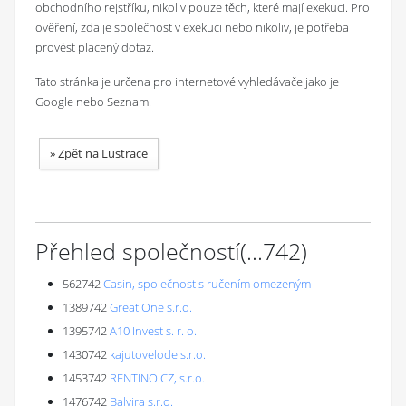
obchodního rejstříku, nikoliv pouze těch, které mají exekuci. Pro
ověření, zda je společnost v exekuci nebo nikoliv, je potřeba
provést placený dotaz.
Tato stránka je určena pro internetové vyhledávače jako je
Google nebo Seznam.
»
Zpět na Lustrace
Přehled společností
(...
742
)
562742
Casin, společnost s ručením omezeným
1389742
Great One s.r.o.
1395742
A10 Invest s. r. o.
1430742
kajutovelode s.r.o.
1453742
RENTINO CZ, s.r.o.
1476742
Balvira s.r.o.