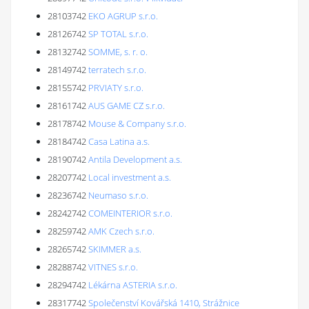
28103742
EKO AGRUP s.r.o.
28126742
SP TOTAL s.r.o.
28132742
SOMME, s. r. o.
28149742
terratech s.r.o.
28155742
PRVIATY s.r.o.
28161742
AUS GAME CZ s.r.o.
28178742
Mouse & Company s.r.o.
28184742
Casa Latina a.s.
28190742
Antila Development a.s.
28207742
Local investment a.s.
28236742
Neumaso s.r.o.
28242742
COMEINTERIOR s.r.o.
28259742
AMK Czech s.r.o.
28265742
SKIMMER a.s.
28288742
VITNES s.r.o.
28294742
Lékárna ASTERIA s.r.o.
28317742
Společenství Kovářská 1410, Strážnice