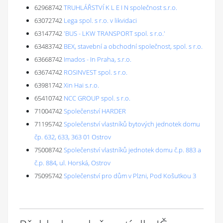
62968742
TRUHLÁŘSTVÍ K L E I N společnost s.r.o.
63072742
Lega spol. s r.o. v likvidaci
63147742
'BUS - LKW TRANSPORT spol. s r.o.'
63483742
BEX, stavební a obchodní společnost, spol. s r.o.
63668742
Imados - In Praha, s.r.o.
63674742
ROSINVEST spol. s r.o.
63981742
Xin Hai s.r.o.
65410742
NCC GROUP spol. s r.o.
71004742
Společenství HARDER
71195742
Společenství vlastníků bytových jednotek domu
čp. 632, 633, 363 01 Ostrov
75008742
Společenství vlastníků jednotek domu č.p. 883 a
č.p. 884, ul. Horská, Ostrov
75095742
Společenství pro dům v Plzni, Pod Košutkou 3