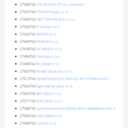
27368742
SOLID FACILITY a.s., koncern
27397742
FRAMO Aqua, s.r.o.
27403742
NEXT EWORLD 21, s.r.o.
27426742
IT Center s.r.o.
27432742
BARFO s.r.o.
27449742
OMSUN s.r.o.
27478742
VP INVEST s.r.o.
27484742
Farmsys, s.r.o.
27490742
BrusMat s.r.o.
27507742
Ready Study Go, s.r.o.
27513742
Společenství pro dům čp. 86 v Chřenovicích
27542742
Egerzephyr spol. s r.o.
27565742
Ben Etton s.r.o.
27571742
ICR Czech, s.r.o.
27588742
Společenství pro bytový dům v Matějkově ulici 3
27594742
ANO DINO s.r.o.
27600742
LISOM, s.r.o.