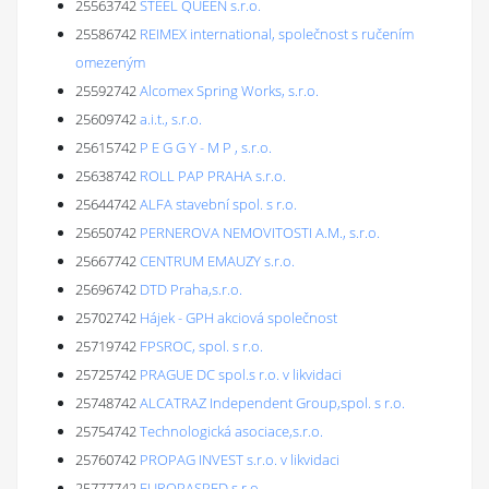
25563742
STEEL QUEEN s.r.o.
25586742
REIMEX international, společnost s ručením
omezeným
25592742
Alcomex Spring Works, s.r.o.
25609742
a.i.t., s.r.o.
25615742
P E G G Y - M P , s.r.o.
25638742
ROLL PAP PRAHA s.r.o.
25644742
ALFA stavební spol. s r.o.
25650742
PERNEROVA NEMOVITOSTI A.M., s.r.o.
25667742
CENTRUM EMAUZY s.r.o.
25696742
DTD Praha,s.r.o.
25702742
Hájek - GPH akciová společnost
25719742
FPSROC, spol. s r.o.
25725742
PRAGUE DC spol.s r.o. v likvidaci
25748742
ALCATRAZ Independent Group,spol. s r.o.
25754742
Technologická asociace,s.r.o.
25760742
PROPAG INVEST s.r.o. v likvidaci
25777742
EUROPASPED s.r.o.