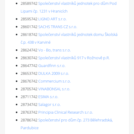
28589742
Společenství vlastníků jednotek pro dům Pod
Lipami čp. 1231 v Hranicích
28595742
LIGNO ART s.r.o.
28601742
SACHS TRANS CZ s.r.o.
28618742
Společenství vlastníků jednotek domu Školská
č.p. 438 v Karviné
28624742
Vo - Bo, trans s.r.o.
28630742
Společenství vlastníků 917 v Rožnově p.R.
28647742
Guardfinn s.r.o.
28653742
DULKA 2009 s.r.o.
28676742
Commercium s.r.o.
28705742
VINABONSAI, s.r.o.
28711742
ESIMA s.r.o.
28734742
Salagor s.r.o.
28763742
Principia Clinical Research s.r.o.
28786742
Společenství pro dům čp. 273 Bělehradská,
Pardubice