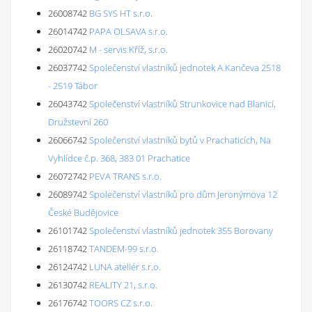
26008742
BG SYS HT s.r.o.
26014742
PAPA OLSAVA s.r.o.
26020742
M - servis Kříž, s.r.o.
26037742
Společenství vlastníků jednotek A.Kančeva 2518
- 2519 Tábor
26043742
Společenství vlastníků Strunkovice nad Blanicí,
Družstevní 260
26066742
Společenství vlastníků bytů v Prachaticích, Na
Vyhlídce č.p. 368, 383 01 Prachatice
26072742
PEVA TRANS s.r.o.
26089742
Společenství vlastníků pro dům Jeronýmova 12
České Budějovice
26101742
Společenství vlastníků jednotek 355 Borovany
26118742
TANDEM-99 s.r.o.
26124742
LUNA ateliér s.r.o.
26130742
REALITY 21, s.r.o.
26176742
TOORS CZ s.r.o.