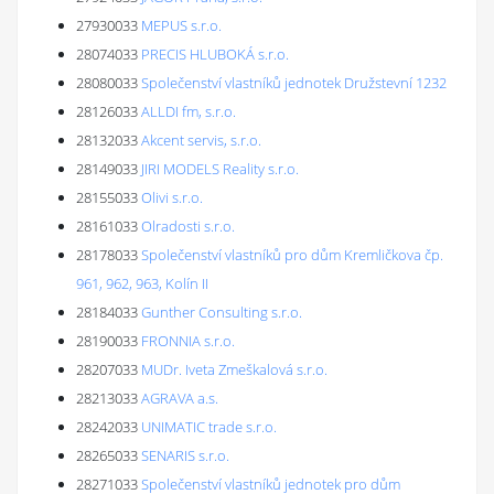
27930033
MEPUS s.r.o.
28074033
PRECIS HLUBOKÁ s.r.o.
28080033
Společenství vlastníků jednotek Družstevní 1232
28126033
ALLDI fm, s.r.o.
28132033
Akcent servis, s.r.o.
28149033
JIRI MODELS Reality s.r.o.
28155033
Olivi s.r.o.
28161033
Olradosti s.r.o.
28178033
Společenství vlastníků pro dům Kremličkova čp.
961, 962, 963, Kolín II
28184033
Gunther Consulting s.r.o.
28190033
FRONNIA s.r.o.
28207033
MUDr. Iveta Zmeškalová s.r.o.
28213033
AGRAVA a.s.
28242033
UNIMATIC trade s.r.o.
28265033
SENARIS s.r.o.
28271033
Společenství vlastníků jednotek pro dům