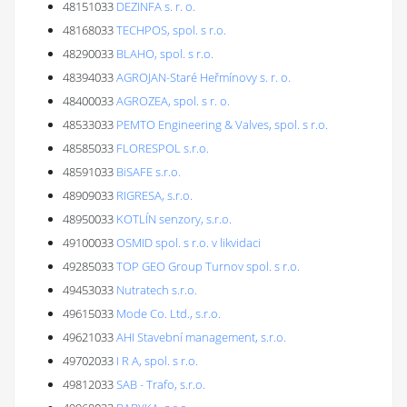
48151033
DEZINFA s. r. o.
48168033
TECHPOS, spol. s r.o.
48290033
BLAHO, spol. s r.o.
48394033
AGROJAN-Staré Heřmínovy s. r. o.
48400033
AGROZEA, spol. s r. o.
48533033
PEMTO Engineering & Valves, spol. s r.o.
48585033
FLORESPOL s.r.o.
48591033
BiSAFE s.r.o.
48909033
RIGRESA, s.r.o.
48950033
KOTLÍN senzory, s.r.o.
49100033
OSMID spol. s r.o. v likvidaci
49285033
TOP GEO Group Turnov spol. s r.o.
49453033
Nutratech s.r.o.
49615033
Mode Co. Ltd., s.r.o.
49621033
AHI Stavební management, s.r.o.
49702033
I R A, spol. s r.o.
49812033
SAB - Trafo, s.r.o.