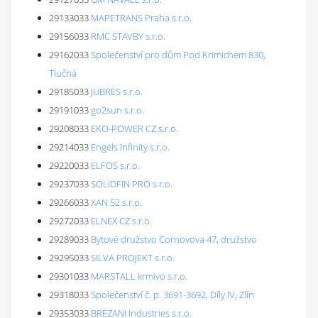
29133033
MAPETRANS Praha s.r.o.
29156033
RMC STAVBY s.r.o.
29162033
Společenství pro dům Pod Krimichem 830,
Tlučná
29185033
JUBRES s.r.o.
29191033
go2sun s.r.o.
29208033
EKO-POWER CZ s.r.o.
29214033
Engels Infinity s.r.o.
29220033
ELFOS s.r.o.
29237033
SOLIDFIN PRO s.r.o.
29266033
XAN 52 s.r.o.
29272033
ELNEX CZ s.r.o.
29289033
Bytové družstvo Cornovova 47, družstvo
29295033
SILVA PROJEKT s.r.o.
29301033
MARSTALL krmivo s.r.o.
29318033
Společenství č. p. 3691-3692, Díly IV, Zlín
29353033
BREZANI Industries s.r.o.