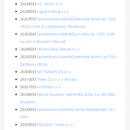
26234033
A.F. servis, s.r.o.
26240033
Ligma trading s.r.o.
26257033
Společenství vlastníků jednotek domu čp. 1422,
1423 a 1424 ul. J. Jabůrkové, Otrokovice
26263033
Společenství vlastníků pro dům čp. 1627, 1628
na ulici Květnická v Tišnově
26286033
Střední škola letecká s.r.o.
26292033
Společenství vlastníků jednotek domu č.p.254 v
Zastávce u Brna
26309033
SKI TEAM PLUS,s.r.o.
26315033
Tielke CZ s.r.o. v likvidaci
26321033
AUTOVIA s.r.o.
26338033
Bytové družstvo nájemníků domu č.p. 801-802 -
družstvo
26344033
Společenství vlastníků domů Rabštejnská 7-9 v
Plzni
26350033
DOLGOV - trade s.r.o.