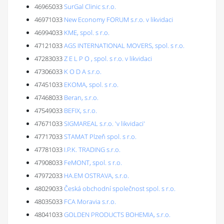
46965033
SurGal Clinic s.r.o.
46971033
New Economy FORUM s.r.o. v likvidaci
46994033
KME, spol. s r.o.
47121033
AGS INTERNATIONAL MOVERS, spol. s r.o.
47283033
Z E L P O , spol. s r.o. v likvidaci
47306033
K O D A s.r.o.
47451033
EKOMA, spol. s r.o.
47468033
Beran, s.r.o.
47549033
BEFIX, s.r.o.
47671033
SIGMAREAL s.r.o. 'v likvidaci'
47717033
STAMAT Plzeň spol. s r.o.
47781033
I.P.K. TRADING s.r.o.
47908033
FeMONT, spol. s r.o.
47972033
HA.EM OSTRAVA, s.r.o.
48029033
Česká obchodní společnost spol. s r.o.
48035033
FCA Moravia s.r.o.
48041033
GOLDEN PRODUCTS BOHEMIA, s.r.o.