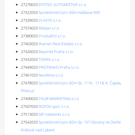
27270033
EPOTEC AUTOMOTIVE s.r.o.
27322033
Společenství pro dům Haškova 939
27339033
VLAVYS s.r.o.
27374033
Rikstav s.r.o.
27380033
Produkční s.r.o.
27403033
Warren Real Estates s.r.o.
27426033
Bayonet Praha s.r.o.
27432033
TOKRA s.r.o.
27449033
PROTRAKO Praha s.r.o.
27461033
Neofema s.r.o.
27478033
Společenství pro dům čp. 1116 - 1118, K. Čapka,
Přelouč
27490033
PAUR MARKETING s.r.o.
27507033
ROFOX spol. s r.o.
27513033
MP networks s.r.o.
27542033
Společenství pro dům čp. 157 Slovany ve Dvoře
Králové nad Labem