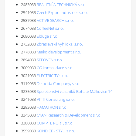
2483033
REALITNÍ A TECHNICKÁ s.r.o.
2541033
Czech Export Industries s.r.o.
2587033
ACTIVE SEARCH s.r.o.
2674033
CoffeeNet s.r.o.
2680033
Elduga s.r.o.
2732033
Zbraslavská vyhlídka, s.r.o.
2778033
Maiko development s.r.o.
2894033
SEFOVEN s.r.o.
3009033
CG konsolidace s.r.o.
3021033
ELECTRICITY s.r.o.
3119033
Delucida Company, s.r.o.
3235033
Společenství vlastníků Bohaté Málkovice 14
3241033
VITTI Consulting s.r.o.
3293033
HAMATRON s.r.o.
3345033
CYAN Research & Development s.r.o.
3380033
COMPTE PORT, s.r.o.
3559033
KONDICE - STYL, s.r.o.