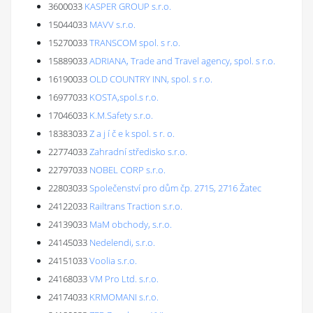
3600033
KASPER GROUP s.r.o.
15044033
MAVV s.r.o.
15270033
TRANSCOM spol. s r.o.
15889033
ADRIANA, Trade and Travel agency, spol. s r.o.
16190033
OLD COUNTRY INN, spol. s r.o.
16977033
KOSTA,spol.s r.o.
17046033
K.M.Safety s.r.o.
18383033
Z a j í č e k spol. s r. o.
22774033
Zahradní středisko s.r.o.
22797033
NOBEL CORP s.r.o.
22803033
Společenství pro dům čp. 2715, 2716 Žatec
24122033
Railtrans Traction s.r.o.
24139033
MaM obchody, s.r.o.
24145033
Nedelendi, s.r.o.
24151033
Voolia s.r.o.
24168033
VM Pro Ltd. s.r.o.
24174033
KRMOMANI s.r.o.