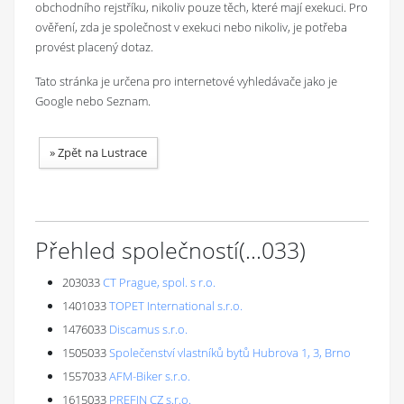
obchodního rejstříku, nikoliv pouze těch, které mají exekuci. Pro
ověření, zda je společnost v exekuci nebo nikoliv, je potřeba
provést placený dotaz.
Tato stránka je určena pro internetové vyhledávače jako je
Google nebo Seznam.
»
Zpět na Lustrace
Přehled společností
(...
033
)
203033
CT Prague, spol. s r.o.
1401033
TOPET International s.r.o.
1476033
Discamus s.r.o.
1505033
Společenství vlastníků bytů Hubrova 1, 3, Brno
1557033
AFM-Biker s.r.o.
1615033
PREFIN CZ s.r.o.