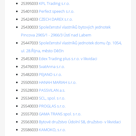
25395033
KPL Trading s.r.o.
25401033
Perfect speech s.r.o.
25424033
CZECH DAREX s.r.o.
25430033
Společenství vlastníků bytových jednotek
Pincova 2965/1 - 2966/3 Ústí nad Labem
25447033
Společenství vlastníků jednotek domu čp. 1054,
ul. 28.Října, město Děčín
25453033
Edex Trading plus s.r.o. v likvidaci
25476033
SvatAnna s.r.o.
25482033
PEJANO s.r.o.
25505033
HANAH MARIAH s.r.o.
25528033
PASSVILAN a.s.
25534033
SCL, spol. s r.o.
25540033
PROGLAS s.r.o.
25557033
GAMA TRANS spol. s r.o.
25563033
Bytové družstvo Údolní 58, družstvo- v likvidaci
25586033
KAMOKO, s.r.o.