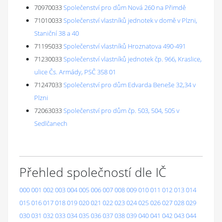
70970033
Společenství pro dům Nová 260 na Přimdě
71010033
Společenství vlastníků jednotek v domě v Plzni,
Staniční 38 a 40
71195033
Společenství vlastníků Hroznatova 490-491
71230033
Společenství vlastníků jednotek čp. 966, Kraslice,
ulice Čs. Armády, PSČ 358 01
71247033
Společenství pro dům Edvarda Beneše 32,34 v
Plzni
72063033
Společenství pro dům čp. 503, 504, 505 v
Sedlčanech
Přehled společností dle IČ
000
001
002
003
004
005
006
007
008
009
010
011
012
013
014
015
016
017
018
019
020
021
022
023
024
025
026
027
028
029
030
031
032
033
034
035
036
037
038
039
040
041
042
043
044