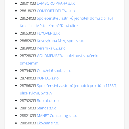
28601033
LAMBORO PRAHA s.r.o.
28618033
COMFORT DELTA, s.r.o.
28624033
Společenství vlastníků jednotek domu č.p. 161
Kojetín I - Město, Kroměřížská ulice
28653033
FLYOVER s.r.o.
28682033
Kovovýroba M+V, spol. s r.o.
28699033
Keramika CZ s.r.o.
28728033
GOLDMEMBER, společnost s ručením
omezeným
28734033
Okružní 6 spol. s r.o.
28740033
KORTAS s.r.o.
28786033
Společenství vlastníků jednotek pro dům 1133/1,
ulice Tylova, Svitavy
28792033
Robinia, s.r.o.
28815033
Stanos s.r.o.
28821033
MANET Consulting s.r.o.
28850033
EkoZem s.r.o.