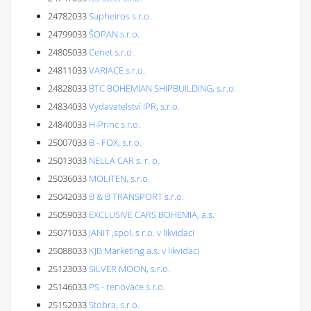
24782033
Sapheiros s.r.o.
24799033
ŠOPAN s.r.o.
24805033
Cenet s.r.o.
24811033
VARIACE s.r.o.
24828033
BTC BOHEMIAN SHIPBUILDING, s.r.o.
24834033
Vydavatelství IPR, s.r.o.
24840033
H-Princ s.r.o.
25007033
B - FOX, s.r.o.
25013033
NELLA CAR s. r. o.
25036033
MOLITEN, s.r.o.
25042033
B & B TRANSPORT s.r.o.
25059033
EXCLUSIVE CARS BOHEMIA, a.s.
25071033
JANIT ,spol. s r.o. v likvidaci
25088033
KJB Marketing a.s. v likvidaci
25123033
SILVER MOON, s.r.o.
25146033
PS - renovace s.r.o.
25152033
Stobra, s.r.o.