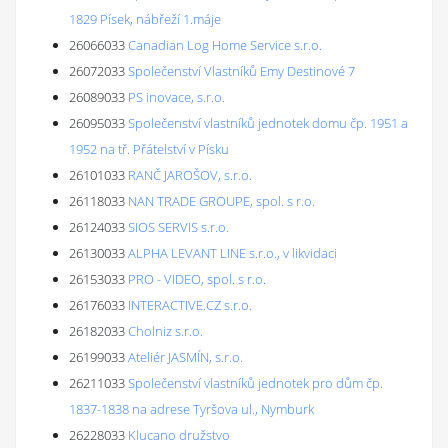
1829 Písek, nábřeží 1.máje
26066033
Canadian Log Home Service s.r.o.
26072033
Společenství Vlastníků Emy Destinové 7
26089033
PS inovace, s.r.o.
26095033
Společenství vlastníků jednotek domu čp. 1951 a
1952 na tř. Přátelství v Písku
26101033
RANČ JAROŠOV, s.r.o.
26118033
NAN TRADE GROUPE, spol. s r.o.
26124033
SIOS SERVIS s.r.o.
26130033
ALPHA LEVANT LINE s.r.o., v likvidaci
26153033
PRO - VIDEO, spol. s r.o.
26176033
INTERACTIVE.CZ s.r.o.
26182033
Cholniz s.r.o.
26199033
Ateliér JASMÍN, s.r.o.
26211033
Společenství vlastníků jednotek pro dům čp.
1837-1838 na adrese Tyršova ul., Nymburk
26228033
Klucano družstvo