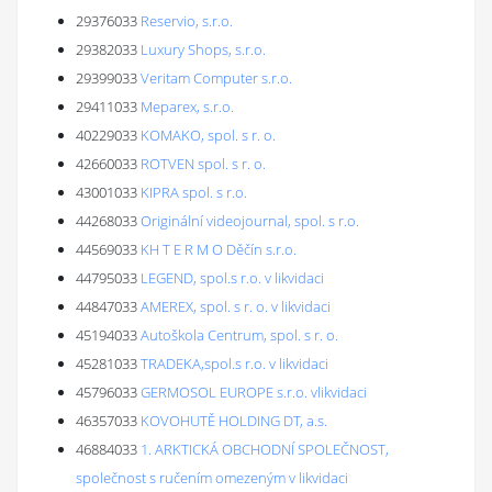
29376033
Reservio, s.r.o.
29382033
Luxury Shops, s.r.o.
29399033
Veritam Computer s.r.o.
29411033
Meparex, s.r.o.
40229033
KOMAKO, spol. s r. o.
42660033
ROTVEN spol. s r. o.
43001033
KIPRA spol. s r.o.
44268033
Originální videojournal, spol. s r.o.
44569033
KH T E R M O Děčín s.r.o.
44795033
LEGEND, spol.s r.o. v likvidaci
44847033
AMEREX, spol. s r. o. v likvidaci
45194033
Autoškola Centrum, spol. s r. o.
45281033
TRADEKA,spol.s r.o. v likvidaci
45796033
GERMOSOL EUROPE s.r.o. vlikvidaci
46357033
KOVOHUTĚ HOLDING DT, a.s.
46884033
1. ARKTICKÁ OBCHODNÍ SPOLEČNOST,
společnost s ručením omezeným v likvidaci