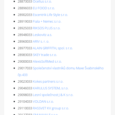
28873033
Ocellus s.r.o.
28896033
EU FOOD s.r.o.
28902033
Escentrik Life Style s.r.o.
28919033
Fiala + Nemec s.r.o.
28925033
RIKSOS PLUS s.r.o.
28948033
Leskovitz a.s.
28960033
ARIV s. r. o.
28977033
ALAIN GRIFFITH, spol. s r.o.
28983033
SKEY trade s.r.o.
29000033
AlexisSoftMed s.r.o.
29017033
Společenství vlastníků domu Maxe Švabinského
čp.433
29023033
Kokes partners s.r.o.
29046033
KARULUS SYSTEM, s.r.o.
29098033
Lesní společnost J & K s.r.o.
29104033
VOLDAN s.r.o.
29110033
RASSVET KV group s.r.o.
29127033
GM NAVALE s.r.o.