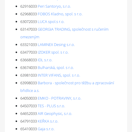
62916033
Peri Santoryo, s.r.o.
62968033
FOBOS Kladno, spol. s r.o.
63072033
LUCA spol.s r.o.
63147033
GEORGIA TRADING, společnost s ručením
omezeným
63321033
LAMINEX Desing s.r.o.
63477033
IZOKER spol. s r.o.
63668033
IDL s.r.o.
63674033
Bulharská, spol. s r.o.
63981033
INTER VIFANS, spol. s r.o.
63998033
Barbora - společnost pro těžbu a zpracování
břidlice a.s.
64050033
EMKO - POTRAVINY, s.r.o.
64507033
TES - PLUS s.r.o.
64652033
AIR Geophysic, s.r.o.
64791033
KEŘKA s.r.o.
65410033
Gaja s.r.o.