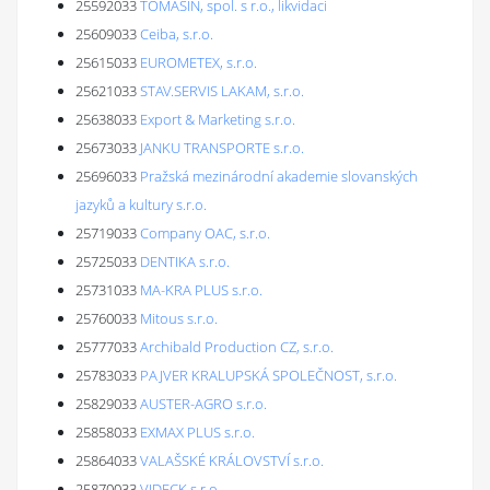
25592033
TOMASIN, spol. s r.o., likvidaci
25609033
Ceiba, s.r.o.
25615033
EUROMETEX, s.r.o.
25621033
STAV.SERVIS LAKAM, s.r.o.
25638033
Export & Marketing s.r.o.
25673033
JANKU TRANSPORTE s.r.o.
25696033
Pražská mezinárodní akademie slovanských
jazyků a kultury s.r.o.
25719033
Company OAC, s.r.o.
25725033
DENTIKA s.r.o.
25731033
MA-KRA PLUS s.r.o.
25760033
Mitous s.r.o.
25777033
Archibald Production CZ, s.r.o.
25783033
PAJVER KRALUPSKÁ SPOLEČNOST, s.r.o.
25829033
AUSTER-AGRO s.r.o.
25858033
EXMAX PLUS s.r.o.
25864033
VALAŠSKÉ KRÁLOVSTVÍ s.r.o.
25870033
VIDECK s.r.o.