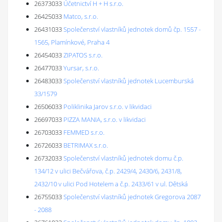
26373033
Účetnictví H + H s.r.o.
26425033
Matco, s.r.o.
26431033
Společenství vlastníků jednotek domů čp. 1557 -
1565, Plamínkové, Praha 4
26454033
ZIPATOS s.r.o.
26477033
Yursar, s.r.o.
26483033
Společenství vlastníků jednotek Lucemburská
33/1579
26506033
Poliklinika Jarov s.r.o. v likvidaci
26697033
PIZZA MANIA, s.r.o. v likvidaci
26703033
FEMMED s.r.o.
26726033
BETRIMAX s.r.o.
26732033
Společenství vlastníků jednotek domu č.p.
134/12 v ulici Bečvářova, č.p. 2429/4, 2430/6, 2431/8,
2432/10 v ulici Pod Hotelem a č.p. 2433/61 v ul. Dětská
26755033
Společenství vlastníků jednotek Gregorova 2087
- 2088