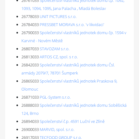
26761033
Společenství vlastníků jednotek domu čp. 1092,
1093, 1094, 1095, Jana Palacha , Mladá Boleslav
26778033
UNIT PICTURES s.r.o.
26784033
PRESSBET MORAVA s.r.o. 'v likvidaci'
26790033
Společenství vlastníků jednotek domu čp. 1594 v
Karviné - Novém Městě
26807033
STAVOZAM s.r.o.
26813033
ARTOS CZ, spol. s r.o.
26842033
Společenství vlastníků jednotek domu Čsl.
armády 2079/7, 78701 Šumperk
26865033
Společenství vlastníků jednotek Praskova 9,
Olomouc
26871033
PGL-System s.r.o.
26888033
Společenství vlastníků jednotek domu Soběšická
124, Brno
26894033
Společenství č.p. 4591 Luční ve Zlíně
26900033
MARVID, spol. s.r.o.
26917033
TECFOOD GROUP s.r.o.