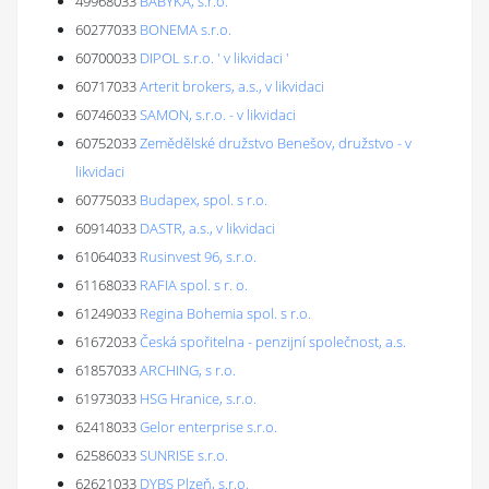
49968033
BABYKA, s.r.o.
60277033
BONEMA s.r.o.
60700033
DIPOL s.r.o. ' v likvidaci '
60717033
Arterit brokers, a.s., v likvidaci
60746033
SAMON, s.r.o. - v likvidaci
60752033
Zemědělské družstvo Benešov, družstvo - v
likvidaci
60775033
Budapex, spol. s r.o.
60914033
DASTR, a.s., v likvidaci
61064033
Rusinvest 96, s.r.o.
61168033
RAFIA spol. s r. o.
61249033
Regina Bohemia spol. s r.o.
61672033
Česká spořitelna - penzijní společnost, a.s.
61857033
ARCHING, s r.o.
61973033
HSG Hranice, s.r.o.
62418033
Gelor enterprise s.r.o.
62586033
SUNRISE s.r.o.
62621033
DYBS Plzeň, s.r.o.