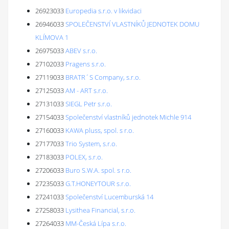
26923033
Europedia s.r.o. v likvidaci
26946033
SPOLEČENSTVÍ VLASTNÍKŮ JEDNOTEK DOMU
KLÍMOVA 1
26975033
ABEV s.r.o.
27102033
Pragens s.r.o.
27119033
BRATR´S Company, s.r.o.
27125033
AM - ART s.r.o.
27131033
SIEGL Petr s.r.o.
27154033
Společenství vlastníků jednotek Michle 914
27160033
KAWA pluss, spol. s r.o.
27177033
Trio System, s.r.o.
27183033
POLEX, s.r.o.
27206033
Buro S.W.A. spol. s r.o.
27235033
G.T.HONEYTOUR s.r.o.
27241033
Společenství Lucemburská 14
27258033
Lysithea Financial, s.r.o.
27264033
MM-Česká Lípa s.r.o.