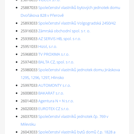
25887033
Společenství vlastníků bytových jednotek domu
Dvořákova 828 v Přerově
25893033
Společenství vlastníků Volgogradská 2450/42
25916033
Zámrská obchodní spol. s r. o.
25939033
AZ SERVIS HB, spol. s r.o.
25951033
Hizol, s.r.o.
25968033
TV PROXIMA s.r.o.
25974033
BALTA CZ, spol. s r.o.
25980033
Společenství vlastníků jednotek domu Jiráskova
1295, 1296, 1297, Hlinsko
25997033
AUTOMONTY s.r.o.
26008033
BAKARAT s.r.o.
26014033
Agentura N + N s.r.o.
26020033
EUROTEX CZ s.r.o.
26037033
Společenství vlastníků jednotek čp. 769 v
Milevsku
26043033
Společenství vlastníků bytů domů č.p. 1828 a