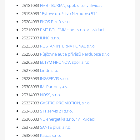
25181033
FMB - BURIAN, spol. s r.o. v likvidaci
25198033
' Bytové družstvo Nerudova 51 '
25204033
EKOS Plzeň s.r.o.
25210033
PMT BOHEMIA spol. s r.o. v likvidaci
25227033
ILINCI s.r.o.
25233033
ROSTAN INTERNATIONAL s.r.o.
25256033
Půjčovna aut a přívěsů Pardubice s.r.o.
25262033
ELTYM HRONOV, spol. s r.o.
25279033
Lindr s.r.o.
25285033
INGSERVIS s.r.o.
25308033
iMi Partner, a.s.
25314033
NOSS, s.r.o.
25337033
GASTRO PROMOTION, s.r.o.
25343033
STT servis 21 s.r.o.
25366033
VÚ energetika s.r.o. ' v likvidaci '
25372033
SANTÉ plus, s.r.o.
25389033
Kapas s.r.o.