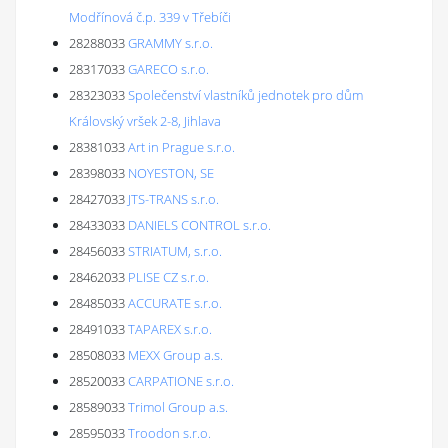
Modřínová č.p. 339 v Třebíči
28288033
GRAMMY s.r.o.
28317033
GARECO s.r.o.
28323033
Společenství vlastníků jednotek pro dům
Královský vršek 2-8, Jihlava
28381033
Art in Prague s.r.o.
28398033
NOYESTON, SE
28427033
JTS-TRANS s.r.o.
28433033
DANIELS CONTROL s.r.o.
28456033
STRIATUM, s.r.o.
28462033
PLISE CZ s.r.o.
28485033
ACCURATE s.r.o.
28491033
TAPAREX s.r.o.
28508033
MEXX Group a.s.
28520033
CARPATIONE s.r.o.
28589033
Trimol Group a.s.
28595033
Troodon s.r.o.