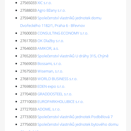
27565033
XIC s.r.o.
27588033
Agro Bžany s.r.o.
27594033
Společenství vlastníků jednotek domu
Dvořeckého 1182/1, Praha 6 - Břevnov
27600033
CONSULTING ECONOMY s.r.o.
27617033
OK Dlažby s.r.o.
27646033
AMIKOR, a.s.
27652033
Společenství vlastníků U dráhy 315, Chýně
27669033
Bossami, s.r.o.
27675033
Wiseman, s.r.o.
27681033
WORLD BUSINESS s.r.o.
27698033
EDEN expo s.r.o.
27704033
GRADDOSTEEL s.r.o.
27710033
EUROPARKHOLUBICE s.r.o.
27727033
ADOME, s.r.o.
27733033
Společenství vlastníků jednotek Podbělová 7
27756033
Společenství vlastníků jednotek bytového domu