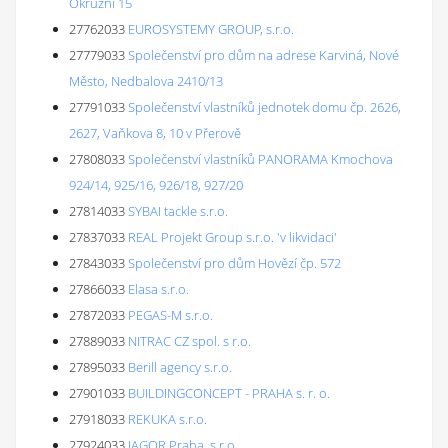
Okružní 15
27762033
EUROSYSTEMY GROUP, s.r.o.
27779033
Společenství pro dům na adrese Karviná, Nové
Město, Nedbalova 2410/13
27791033
Společenství vlastníků jednotek domu čp. 2626,
2627, Vaňkova 8, 10 v Přerově
27808033
Společenství vlastníků PANORAMA Kmochova
924/14, 925/16, 926/18, 927/20
27814033
SYBAI tackle s.r.o.
27837033
REAL Projekt Group s.r.o. 'v likvidaci'
27843033
Společenství pro dům Hovězí čp. 572
27866033
Elasa s.r.o.
27872033
PEGAS-M s.r.o.
27889033
NITRAC CZ spol. s r.o.
27895033
Berill agency s.r.o.
27901033
BUILDINGCONCEPT - PRAHA s. r. o.
27918033
REKUKA s.r.o.
27924033
JAGOR Praha, s.r.o.