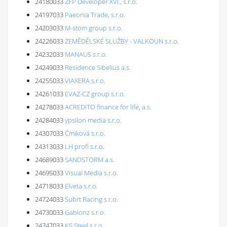
24180033
ZFP Developer XVI., s.r.o.
24197033
Paeonia Trade, s.r.o.
24203033
M-stom group s.r.o.
24226033
ZEMĚDĚLSKÉ SLUŽBY - VALKOUN s.r.o.
24232033
MANAUS s.r.o.
24249033
Residence Sibelius a.s.
24255033
VIAXERA s.r.o.
24261033
EVAZ-CZ group s.r.o.
24278033
ACREDITO finance for life, a.s.
24284033
ypsilon media s.r.o.
24307033
Čmiková s.r.o.
24313033
LH profi s.r.o.
24689033
SANDSTORM a.s.
24695033
Visual Media s.r.o.
24718033
Elveta s.r.o.
24724033
Subrt Racing s.r.o.
24730033
Gablonz s.r.o.
24747033
KS Steel s.r.o.