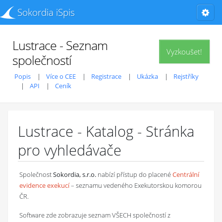
Sokordia iSpis
Lustrace - Seznam
Vyzkoušet!
společností
Popis
Více o CEE
Registrace
Ukázka
Rejstříky
API
Ceník
Lustrace - Katalog - Stránka
pro vyhledávače
Společnost
Sokordia, s.r.o.
nabízí přístup do placené
Centrální
evidence exekucí
– seznamu vedeného Exekutorskou komorou
ČR.
Software zde zobrazuje seznam VŠECH společností z