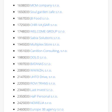
1638033
MCM company s.r.o.
1650033
Soul garden cafe s.r.o.
1667033
JB Food s.r.o.
1725033
CHIR-VAJGAR s.r.o.
1748033
WELCOME GROUP s.r.o.
1916033
Sabia Solutions s.r.o.
1945033
Multiplex Store s.r.o.
1951033
Canitlon Consulting, s.r.o.
1980033
DOLO s.r.o.
1997033
BATANAS s.r.o.
2089033
WWWZH, s.r.o.
2147033
UHTO Drive, s.r.o.
2205033
ROVI TRANS s.r.o.
2344033
Last Invest s.r.o.
2350033
HaP Personal s.r.o.
2425033
NOWELIA s.r.o.
2460033
Europe 3B agency s.r.o.