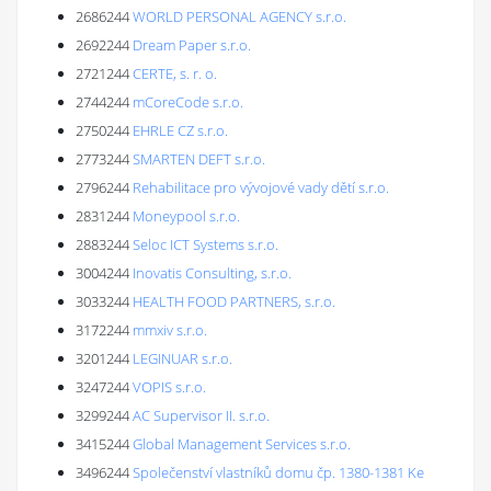
2686244
WORLD PERSONAL AGENCY s.r.o.
2692244
Dream Paper s.r.o.
2721244
CERTE, s. r. o.
2744244
mCoreCode s.r.o.
2750244
EHRLE CZ s.r.o.
2773244
SMARTEN DEFT s.r.o.
2796244
Rehabilitace pro vývojové vady dětí s.r.o.
2831244
Moneypool s.r.o.
2883244
Seloc ICT Systems s.r.o.
3004244
Inovatis Consulting, s.r.o.
3033244
HEALTH FOOD PARTNERS, s.r.o.
3172244
mmxiv s.r.o.
3201244
LEGINUAR s.r.o.
3247244
VOPIS s.r.o.
3299244
AC Supervisor II. s.r.o.
3415244
Global Management Services s.r.o.
3496244
Společenství vlastníků domu čp. 1380-1381 Ke