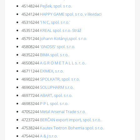
45148244
Pejšek, spol. s r.o.
45241244
HAPPY GAME spol. s r.o. v likvidaci
45316244
'I N C, spol. s r.o.'
45351244
KREAL spol. s r.o. Stráž
45791244
Johann Kotányi,spol. s r.o.
45808244
'GNOSIS' spol. s.r.o.
46352244
BIMA spol. s r.o.
46508244
A G R O M E T A L L s. r. o.
46711244
EXIMEX, s.r.o.
46902244
SPOLKATR, spol. s r.o.
46960244
SOLUPHARM s.r.o.
46977244
ABART, spol. s r.o.
46983244
P P L spol. s r.o.
47052244
Metal Arsenal Trade s.r.o.
47237244
BERČAN export import, spol. s r.o.
47538244
Kautex Textron Bohemia spol. s r.o.
47544244
A & J s.r.o.