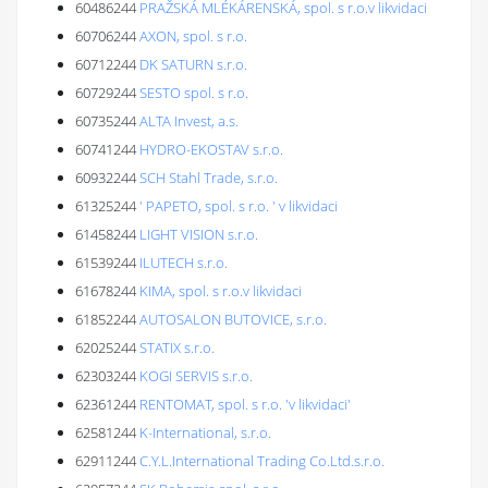
60486244
PRAŽSKÁ MLÉKÁRENSKÁ, spol. s r.o.v likvidaci
60706244
AXON, spol. s r.o.
60712244
DK SATURN s.r.o.
60729244
SESTO spol. s r.o.
60735244
ALTA Invest, a.s.
60741244
HYDRO-EKOSTAV s.r.o.
60932244
SCH Stahl Trade, s.r.o.
61325244
' PAPETO, spol. s r.o. ' v likvidaci
61458244
LIGHT VISION s.r.o.
61539244
ILUTECH s.r.o.
61678244
KIMA, spol. s r.o.v likvidaci
61852244
AUTOSALON BUTOVICE, s.r.o.
62025244
STATIX s.r.o.
62303244
KOGI SERVIS s.r.o.
62361244
RENTOMAT, spol. s r.o. 'v likvidaci'
62581244
K-International, s.r.o.
62911244
C.Y.L.International Trading Co.Ltd.s.r.o.