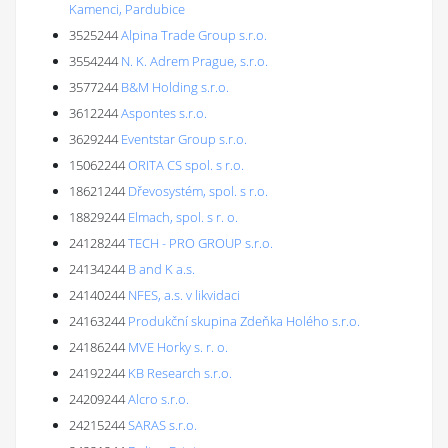
Kamenci, Pardubice
3525244
Alpina Trade Group s.r.o.
3554244
N. K. Adrem Prague, s.r.o.
3577244
B&M Holding s.r.o.
3612244
Aspontes s.r.o.
3629244
Eventstar Group s.r.o.
15062244
ORITA CS spol. s r.o.
18621244
Dřevosystém, spol. s r.o.
18829244
Elmach, spol. s r. o.
24128244
TECH - PRO GROUP s.r.o.
24134244
B and K a.s.
24140244
NFES, a.s. v likvidaci
24163244
Produkční skupina Zdeňka Holého s.r.o.
24186244
MVE Horky s. r. o.
24192244
KB Research s.r.o.
24209244
Alcro s.r.o.
24215244
SARAS s.r.o.