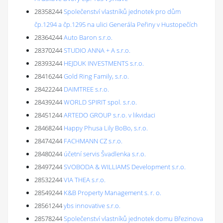
28358244
Společenství vlastníků jednotek pro dům
čp.1294 a čp.1295 na ulici Generála Peřiny v Hustopečích
28364244
Auto Baron s.r.o.
28370244
STUDIO ANNA + A s.r.o.
28393244
HEJDUK INVESTMENTS s.r.o.
28416244
Gold Ring Family, s.r.o.
28422244
DAIMTREE s.r.o.
28439244
WORLD SPIRIT spol. s.r.o.
28451244
ARTEDO GROUP s.r.o. v likvidaci
28468244
Happy Phusa Lily BoBo, s.r.o.
28474244
FACHMANN CZ s.r.o.
28480244
účetní servis Švadlenka s.r.o.
28497244
SVOBODA & WILLIAMS Development s.r.o.
28532244
VIA THEA s.r.o.
28549244
K&B Property Management s. r. o.
28561244
ybs innovative s.r.o.
28578244
Společenství vlastníků jednotek domu Březinova