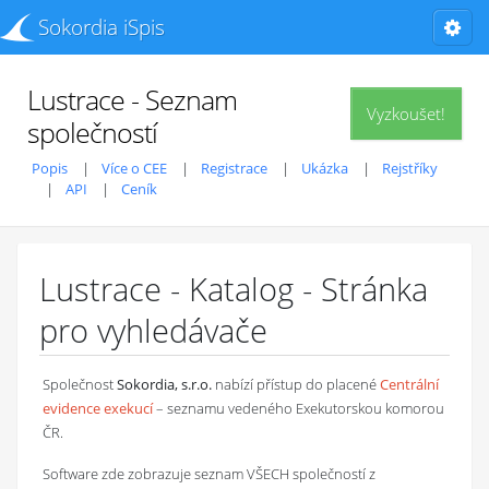
Sokordia iSpis
Lustrace - Seznam
Vyzkoušet!
společností
Popis
Více o CEE
Registrace
Ukázka
Rejstříky
API
Ceník
Lustrace - Katalog - Stránka
pro vyhledávače
Společnost
Sokordia, s.r.o.
nabízí přístup do placené
Centrální
evidence exekucí
– seznamu vedeného Exekutorskou komorou
ČR.
Software zde zobrazuje seznam VŠECH společností z