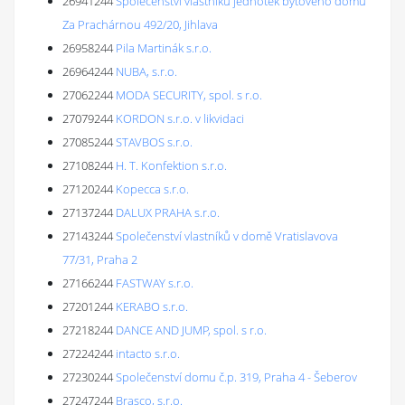
26941244
Společenství vlastníků jednotek bytového domu
Za Prachárnou 492/20, Jihlava
26958244
Pila Martinák s.r.o.
26964244
NUBA, s.r.o.
27062244
MODA SECURITY, spol. s r.o.
27079244
KORDON s.r.o. v likvidaci
27085244
STAVBOS s.r.o.
27108244
H. T. Konfektion s.r.o.
27120244
Kopecca s.r.o.
27137244
DALUX PRAHA s.r.o.
27143244
Společenství vlastníků v domě Vratislavova
77/31, Praha 2
27166244
FASTWAY s.r.o.
27201244
KERABO s.r.o.
27218244
DANCE AND JUMP, spol. s r.o.
27224244
intacto s.r.o.
27230244
Společenství domu č.p. 319, Praha 4 - Šeberov
27247244
Brasco, s.r.o.