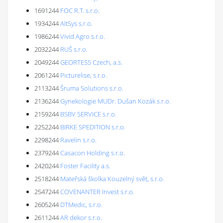
1691244
FOC R.T. s.r.o.
1934244
AltSys s.r.o.
1986244
Vivid Agro s.r.o.
2032244
RUŠ s.r.o.
2049244
GEORTESS Czech, a.s.
2061244
Picturelise, s.r.o.
2113244
Šruma Solutions s.r.o.
2136244
Gynekologie MUDr. Dušan Kozák s.r.o.
2159244
BSBV SERVICE s.r.o.
2252244
BIRKE SPEDITION s.r.o.
2298244
Ravelin s.r.o.
2379244
Casacon Holding s.r.o.
2420244
Foster Facility a.s.
2518244
Mateřská školka Kouzelný svět, s.r.o.
2547244
COVENANTER Invest s.r.o.
2605244
DTMedic, s.r.o.
2611244
AR dekor s.r.o.