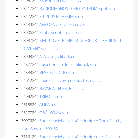
62957244
SK Bohemia spol. s r.o.,
63217244
RADIODIAGNOSTICKÉ CENTRUM, spol. s r.o.
63472244
FIT PLUS BOHEMIA, s.r.o.
63489244
AGROS Vyškov-Dědice a.s.
63906244
Schlosser obchodní s.r.o.
63987244
MEI LU CZECH IMPORT & EXPORT TRADING LTD.
COMPANY spol. s r.o.
63993244
A 7, s.r.o., v likvidaci
64577244
Casa Concept International, s.r.o.
64583244
BESS BUILDING s.r.o.
64612244
Luxreal, stavby a nemovitosti s. r. o.
64832244
BAVARIA - ELEKTRO s.r.o.
64942244
TRIFOLI s.r.o.
65138244
ALIKA a.s.
65277244
ORÁLKOVÁ, s.r.o.
70976244
Společenství vlastníků jednotek v Domažlicích,
Kunešova ul. 500, 501
71161244
Společenství vlastníků jednotek ul. Krátká, č.p.