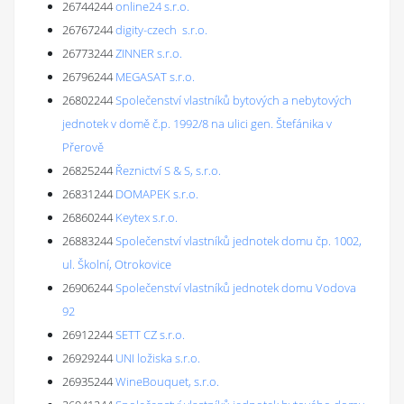
26744244
online24 s.r.o.
26767244
digity-czech s.r.o.
26773244
ZINNER s.r.o.
26796244
MEGASAT s.r.o.
26802244
Společenství vlastníků bytových a nebytových
jednotek v domě č.p. 1992/8 na ulici gen. Štefánika v
Přerově
26825244
Řeznictví S & S, s.r.o.
26831244
DOMAPEK s.r.o.
26860244
Keytex s.r.o.
26883244
Společenství vlastníků jednotek domu čp. 1002,
ul. Školní, Otrokovice
26906244
Společenství vlastníků jednotek domu Vodova
92
26912244
SETT CZ s.r.o.
26929244
UNI ložiska s.r.o.
26935244
WineBouquet, s.r.o.