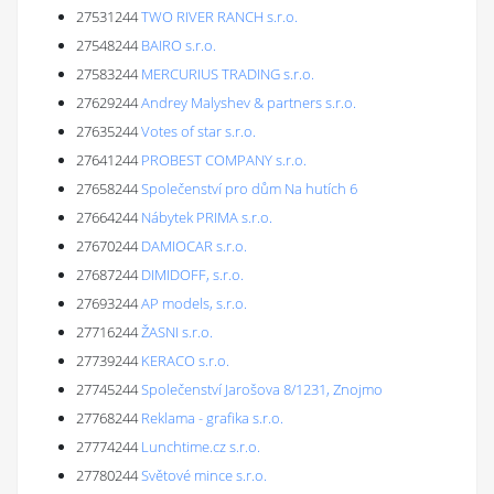
27531244
TWO RIVER RANCH s.r.o.
27548244
BAIRO s.r.o.
27583244
MERCURIUS TRADING s.r.o.
27629244
Andrey Malyshev & partners s.r.o.
27635244
Votes of star s.r.o.
27641244
PROBEST COMPANY s.r.o.
27658244
Společenství pro dům Na hutích 6
27664244
Nábytek PRIMA s.r.o.
27670244
DAMIOCAR s.r.o.
27687244
DIMIDOFF, s.r.o.
27693244
AP models, s.r.o.
27716244
ŽASNI s.r.o.
27739244
KERACO s.r.o.
27745244
Společenství Jarošova 8/1231, Znojmo
27768244
Reklama - grafika s.r.o.
27774244
Lunchtime.cz s.r.o.
27780244
Světové mince s.r.o.