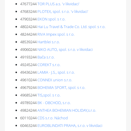
47677244
TOR PLUS a.s. 'v likvidaci'
47683244
PLOTEX, spol. s r.o. 'v likvidaci'
47903244
EKON spol. s r.o.
48024244
Hai Lu Travel & Trade Co. Ltd. spol. s r.o.
48244244
RIVA Impex spol. s r.o.
48539244
Hartblei s.r.o.
49060244
NIKO AUTO, spol. s r.o. v likvidaci
49193244
Bača s.r.o.
49245244
COREKT s.r.o.
49436244
LAMIA - J.S., spol. s r.o.
49610244
CONNEX union s.r.o.
49679244
BOHEMIA SPORT, spol. s r.o.
49685244
TIS,spol. s r.o.
49789244
BK - OBCHOD, s.r.o.
49824244
ANTHEA BOHEMIAN HOLIDAY,s.r.o.
60110244
CDS s.r.o. Náchod
60463244
EUROBLINDATI PRAHA, s.r.o. v likvidaci