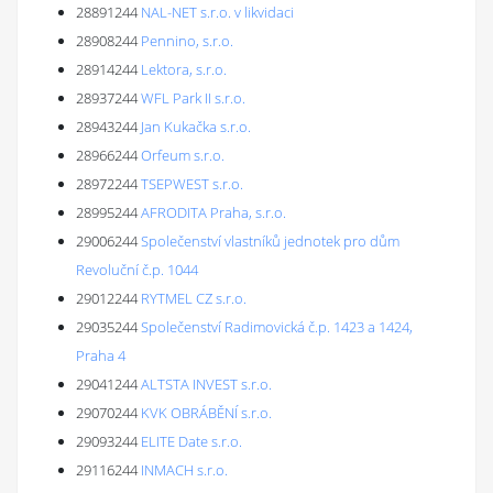
28891244
NAL-NET s.r.o. v likvidaci
28908244
Pennino, s.r.o.
28914244
Lektora, s.r.o.
28937244
WFL Park II s.r.o.
28943244
Jan Kukačka s.r.o.
28966244
Orfeum s.r.o.
28972244
TSEPWEST s.r.o.
28995244
AFRODITA Praha, s.r.o.
29006244
Společenství vlastníků jednotek pro dům
Revoluční č.p. 1044
29012244
RYTMEL CZ s.r.o.
29035244
Společenství Radimovická č.p. 1423 a 1424,
Praha 4
29041244
ALTSTA INVEST s.r.o.
29070244
KVK OBRÁBĚNÍ s.r.o.
29093244
ELITE Date s.r.o.
29116244
INMACH s.r.o.