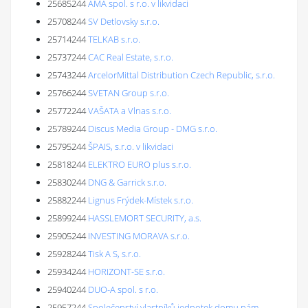
25685244
AMA spol. s r.o. v likvidaci
25708244
SV Detlovsky s.r.o.
25714244
TELKAB s.r.o.
25737244
CAC Real Estate, s.r.o.
25743244
ArcelorMittal Distribution Czech Republic, s.r.o.
25766244
SVETAN Group s.r.o.
25772244
VAŠATA a Vlnas s.r.o.
25789244
Discus Media Group - DMG s.r.o.
25795244
ŠPAIS, s.r.o. v likvidaci
25818244
ELEKTRO EURO plus s.r.o.
25830244
DNG & Garrick s.r.o.
25882244
Lignus Frýdek-Místek s.r.o.
25899244
HASSLEMORT SECURITY, a.s.
25905244
INVESTING MORAVA s.r.o.
25928244
Tisk A S, s.r.o.
25934244
HORIZONT-SE s.r.o.
25940244
DUO-A spol. s r.o.
25957244
Společenství vlastníků jednotek domu nám.