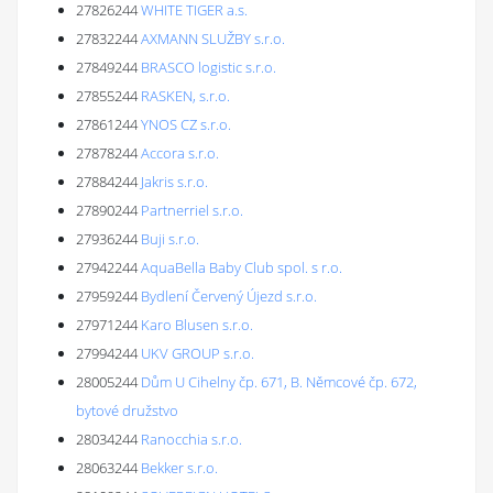
27826244
WHITE TIGER a.s.
27832244
AXMANN SLUŽBY s.r.o.
27849244
BRASCO logistic s.r.o.
27855244
RASKEN, s.r.o.
27861244
YNOS CZ s.r.o.
27878244
Accora s.r.o.
27884244
Jakris s.r.o.
27890244
Partnerriel s.r.o.
27936244
Buji s.r.o.
27942244
AquaBella Baby Club spol. s r.o.
27959244
Bydlení Červený Újezd s.r.o.
27971244
Karo Blusen s.r.o.
27994244
UKV GROUP s.r.o.
28005244
Dům U Cihelny čp. 671, B. Němcové čp. 672,
bytové družstvo
28034244
Ranocchia s.r.o.
28063244
Bekker s.r.o.