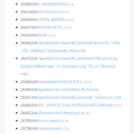
26408244
A. WEINBERGER s.r.o.
26414244
VIA EXCELLA s.r.o.
26420244
HOTEL BRANÍK, s.r.o.
26437244
BOLESLAV TV, s.r.o.
26443244
RIUP, s.r.o.
26466244
Společenství vlastníků jednotek domu čp. 1750-
1751, Nábřeží T.G.Masaryka, Rakovník
26472244
Společenství vlastníků jednotek Příbram VII čp.
65,66,67,68,69 nám. 17. listopadu a čp. 7O, ul. Obránců
míru
26489244
Nakladatelství M E Z E R A, s.r.o.
26495244
Společenství Unhošťská 20, Kladno
26501244
Společenství vlastníků jednotek - Vlkova č.p. 524
26686244
IPC - INTELECTUAL PETROLEUM COMPANY s.r.o.
26692244
Wormwood Enterprises, s.r.o.
26709244
Amco reality s.r.o.
26738244
Hotel Aurum s.r.o.