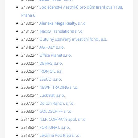
24794244
Společenství vlastníků pro dům Jiránkova 1138,
Praha 6
24800244
Aleneka Mega Realty, s.r.o.
24817244
MaxiQ Translations s.r.o.
24823244
Outulný uzavřený investiční fond , a.s.
24846244
AG HALY s.r.o.
24852244
Office Planet s.r.o.
25002244
DEMAS, s.r.o.
25025244
IRON OIL a.s.
25031244
ESECO, s.r.o.
25054244
NEWPI TRADING s.r.o.
25060244
Luckmat, s.r.o.
25077244
Dolton Ranch, s.r.o.
25083244
GOLDSCHIFF s.r.o.
25112244
N.I.P. COMPANY,spol. s r.o.
25135244
FORTUNA.L s.r.o.
25187244
Lékárna Pod Kletí s.r.o.