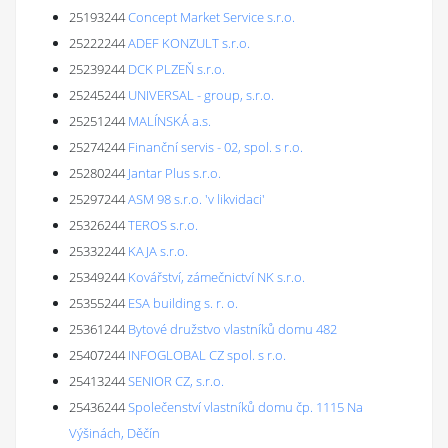
25193244
Concept Market Service s.r.o.
25222244
ADEF KONZULT s.r.o.
25239244
DCK PLZEŇ s.r.o.
25245244
UNIVERSAL - group, s.r.o.
25251244
MALÍNSKÁ a.s.
25274244
Finanční servis - 02, spol. s r.o.
25280244
Jantar Plus s.r.o.
25297244
ASM 98 s.r.o. 'v likvidaci'
25326244
TEROS s.r.o.
25332244
KAJA s.r.o.
25349244
Kovářství, zámečnictví NK s.r.o.
25355244
ESA building s. r. o.
25361244
Bytové družstvo vlastníků domu 482
25407244
INFOGLOBAL CZ spol. s r.o.
25413244
SENIOR CZ, s.r.o.
25436244
Společenství vlastníků domu čp. 1115 Na
Výšinách, Děčín