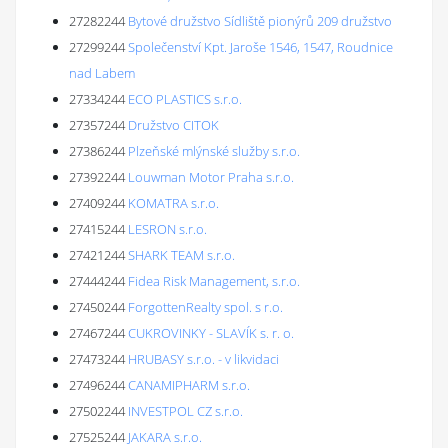
27282244
Bytové družstvo Sídliště pionýrů 209 družstvo
27299244
Společenství Kpt. Jaroše 1546, 1547, Roudnice
nad Labem
27334244
ECO PLASTICS s.r.o.
27357244
Družstvo CITOK
27386244
Plzeňské mlýnské služby s.r.o.
27392244
Louwman Motor Praha s.r.o.
27409244
KOMATRA s.r.o.
27415244
LESRON s.r.o.
27421244
SHARK TEAM s.r.o.
27444244
Fidea Risk Management, s.r.o.
27450244
ForgottenRealty spol. s r.o.
27467244
CUKROVINKY - SLAVÍK s. r. o.
27473244
HRUBASY s.r.o. - v likvidaci
27496244
CANAMIPHARM s.r.o.
27502244
INVESTPOL CZ s.r.o.
27525244
JAKARA s.r.o.