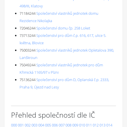
498/III, Klatovy
71184244
Společenství vlastníků jednotek domu
Rezidence Nikolajka
72046244
Společenství domu čp. 258 Loket
73713244
Společenství pro dům č.p. 616, 617, ulice 5.
května, Blovice
75003244
Společenství vlastníků jednotek Opletalova 390,
Lanškroun
75049244
Společenství vlastníků jednotek pro dům
Křimická 1165/97 v Plzni
75136244
Společenství pro dům D, Oplanská č.p. 2333,
Praha 9, Újezd nad Lesy
Přehled společností dle IČ
000
001
002
003
004
005
006
007
008
009
010
011
012
013
014