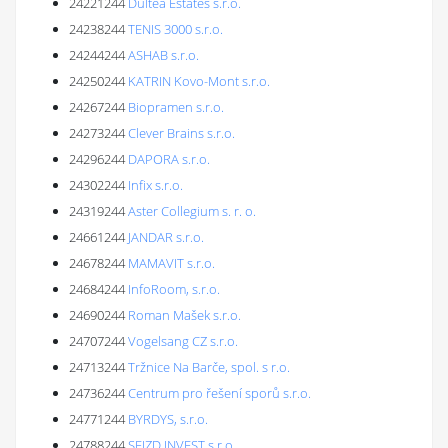
24221244
Dultea Estates s.r.o.
24238244
TENIS 3000 s.r.o.
24244244
ASHAB s.r.o.
24250244
KATRIN Kovo-Mont s.r.o.
24267244
Biopramen s.r.o.
24273244
Clever Brains s.r.o.
24296244
DAPORA s.r.o.
24302244
Infix s.r.o.
24319244
Aster Collegium s. r. o.
24661244
JANDAR s.r.o.
24678244
MAMAVIT s.r.o.
24684244
InfoRoom, s.r.o.
24690244
Roman Mašek s.r.o.
24707244
Vogelsang CZ s.r.o.
24713244
Tržnice Na Barče, spol. s r.o.
24736244
Centrum pro řešení sporů s.r.o.
24771244
BYRDYS, s.r.o.
24788244
SEIZD INVEST s.r.o.