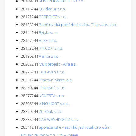
28109244
SOVEREIGN HOTELS s.r.o.
28115244
Quicktour s.r.o.
28121244
PEDRO CZ s.r.o.
28138244
Budějovická pohřební služba Thanatos s.r.o.
28144244
Bytyla s.r.o.
28167244
ALSE s.r.o.
28173244
PIT.COM s.r.o.
28196244
Alanta s.r.o.
28202244
Multiprojekt - Alfa a.s.
28225244
Lujs Avan s.r.o.
28231244
Pracovní verze, a.s.
28260244
IT NetSoft s.r.o.
28277244
KOVESTA s.r.o.
28306244
VINO HORT s.r.o.
28329244
ZC Real, s.r.o.
28335244
CAR WASHING CZ s.r.o.
28341244
Společenství vlastníků jednotek pro dům
Hruškové Dvory č.p. 105 v Jihlavě