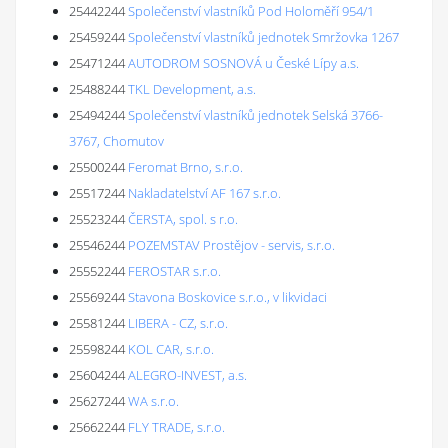
25442244
Společenství vlastníků Pod Holoměří 954/1
25459244
Společenství vlastníků jednotek Smržovka 1267
25471244
AUTODROM SOSNOVÁ u České Lípy a.s.
25488244
TKL Development, a.s.
25494244
Společenství vlastníků jednotek Selská 3766-
3767, Chomutov
25500244
Feromat Brno, s.r.o.
25517244
Nakladatelství AF 167 s.r.o.
25523244
ČERSTA, spol. s r.o.
25546244
POZEMSTAV Prostějov - servis, s.r.o.
25552244
FEROSTAR s.r.o.
25569244
Stavona Boskovice s.r.o., v likvidaci
25581244
LIBERA - CZ, s.r.o.
25598244
KOL CAR, s.r.o.
25604244
ALEGRO-INVEST, a.s.
25627244
WA s.r.o.
25662244
FLY TRADE, s.r.o.