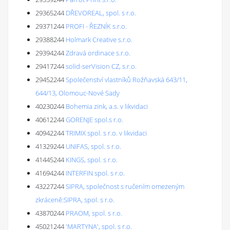
29365244
DŘEVOREAL, spol. s r.o.
29371244
PROFI - ŘEZNÍK s.r.o.
29388244
Holmark Creative s.r.o.
29394244
Zdravá ordinace s.r.o.
29417244
solid-serVision CZ, s.r.o.
29452244
Společenství vlastníků Rožňavská 643/11,
644/13, Olomouc-Nové Sady
40230244
Bohemia zink, a.s. v likvidaci
40612244
GORENJE spol.s r.o.
40942244
TRIMIX spol. s r.o. v likvidaci
41329244
UNIFAS, spol. s r.o.
41445244
KINGS, spol. s r.o.
41694244
INTERFIN spol. s r.o.
43227244
SIPRA, společnost s ručením omezeným
zkráceně:SIPRA, spol. s r.o.
43870244
PRAOM, spol. s r.o.
45021244
'MARTYNA', spol. s r.o.