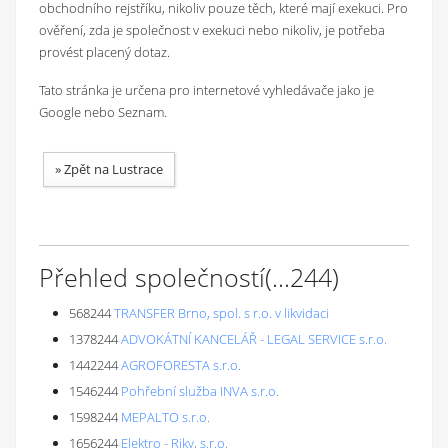
obchodního rejstříku, nikoliv pouze těch, které mají exekuci. Pro
ověření, zda je společnost v exekuci nebo nikoliv, je potřeba
provést placený dotaz.
Tato stránka je určena pro internetové vyhledávače jako je
Google nebo Seznam.
»
Zpět na Lustrace
Přehled společností
(...
244
)
568244
TRANSFER Brno, spol. s r.o. v likvidaci
1378244
ADVOKÁTNÍ KANCELÁŘ - LEGAL SERVICE s.r.o.
1442244
AGROFORESTA s.r.o.
1546244
Pohřební služba INVA s.r.o.
1598244
MEPALTO s.r.o.
1656244
Elektro - Riky, s.r.o.