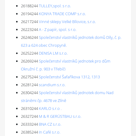
26188244
TULLEY,spol. s r.o.
26194244
KONYA TRADE COMP s.r.o.
26217244
Vinné sklepy Velké Bílovice, s.r.o.
26223244
A - Z papír, spol. s r.o.
26246244
Společenství vlastníků jednotek domů Díly, č. p.
623 a 624 obec Chropyně.
26252244
DENISA LM s.r.o.
26269244
Společenství vlastníků jednotek pro dům
Okružní č. p. 903 v Třebíči
26275244
Společenství Šafaříkova 1312, 1313
26281244
scandium s.r.o.
26304244
Společenství vlastníků jednotek domu Nad
stráněmi čp. 4678 ve Zlíně
26310244
KARLO s.r.o .
26327244
M & R GERÜSTBAU s.r.o.
26333244
BNA CZ s.r.o.
26385244
In Café s.r.o.