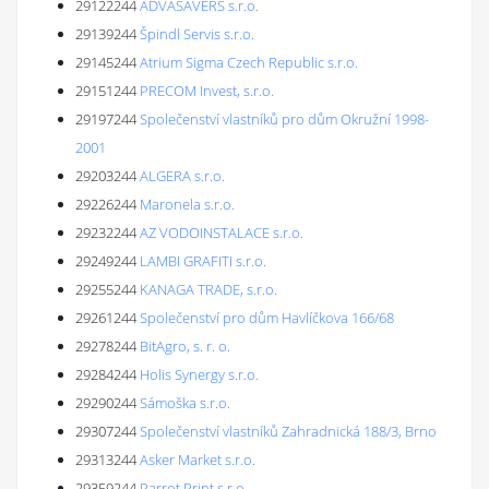
29122244
ADVASAVERS s.r.o.
29139244
Špindl Servis s.r.o.
29145244
Atrium Sigma Czech Republic s.r.o.
29151244
PRECOM Invest, s.r.o.
29197244
Společenství vlastníků pro dům Okružní 1998-
2001
29203244
ALGERA s.r.o.
29226244
Maronela s.r.o.
29232244
AZ VODOINSTALACE s.r.o.
29249244
LAMBI GRAFITI s.r.o.
29255244
KANAGA TRADE, s.r.o.
29261244
Společenství pro dům Havlíčkova 166/68
29278244
BitAgro, s. r. o.
29284244
Holis Synergy s.r.o.
29290244
Sámoška s.r.o.
29307244
Společenství vlastníků Zahradnická 188/3, Brno
29313244
Asker Market s.r.o.
29359244
Parrot Print s.r.o.