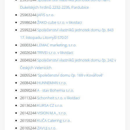
Dukelských hrdinů 2232-2235, Pardubice
25963244
JAFIS s.r.o.
25986244
ŽAKO-cube s.r.o. v likvidaci
25992244
Společenství vlastníků jednotek domu čp. 843
17. listopadu Litomyšl 570 01
26003244
LEMAC marketing, s.r.o.
26026244
TRIVEI s.r.o. v likvidaci
26049244
Společenství vlastníků jednotek domu čp. 242 v
Českých Velenicích
26055244
'Společenství domu čp. 169 v Kovářově'
26084244
HUNNEMAN s.r.o.
26090244
A - stav Bohemia s.r.o.
26113244
Schonheit s.r.o. v likvidaci
26136244
KURSA CZ s.r.o.
26142244
VISION M.A., s.r.o.
26159244
KUČA Catering s.r.o.
26165244
ZAVUJ s.r.o.