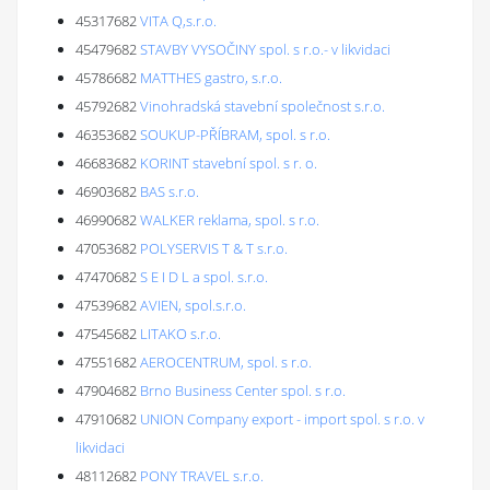
45317682
VITA Q,s.r.o.
45479682
STAVBY VYSOČINY spol. s r.o.- v likvidaci
45786682
MATTHES gastro, s.r.o.
45792682
Vinohradská stavební společnost s.r.o.
46353682
SOUKUP-PŘÍBRAM, spol. s r.o.
46683682
KORINT stavební spol. s r. o.
46903682
BAS s.r.o.
46990682
WALKER reklama, spol. s r.o.
47053682
POLYSERVIS T & T s.r.o.
47470682
S E I D L a spol. s.r.o.
47539682
AVIEN, spol.s.r.o.
47545682
LITAKO s.r.o.
47551682
AEROCENTRUM, spol. s r.o.
47904682
Brno Business Center spol. s r.o.
47910682
UNION Company export - import spol. s r.o. v
likvidaci
48112682
PONY TRAVEL s.r.o.