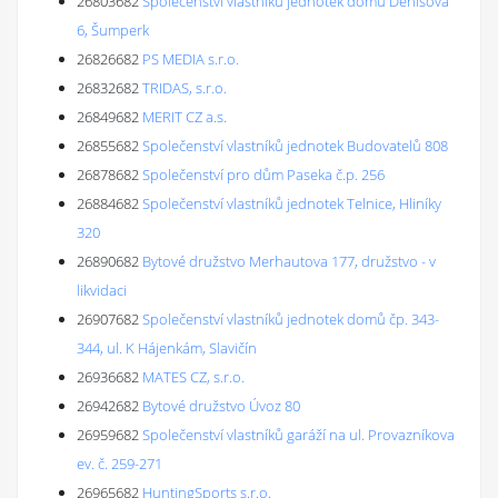
26803682
Společenství vlastníků jednotek domu Denisova
6, Šumperk
26826682
PS MEDIA s.r.o.
26832682
TRIDAS, s.r.o.
26849682
MERIT CZ a.s.
26855682
Společenství vlastníků jednotek Budovatelů 808
26878682
Společenství pro dům Paseka č.p. 256
26884682
Společenství vlastníků jednotek Telnice, Hliníky
320
26890682
Bytové družstvo Merhautova 177, družstvo - v
likvidaci
26907682
Společenství vlastníků jednotek domů čp. 343-
344, ul. K Hájenkám, Slavičín
26936682
MATES CZ, s.r.o.
26942682
Bytové družstvo Úvoz 80
26959682
Společenství vlastníků garáží na ul. Provazníkova
ev. č. 259-271
26965682
HuntingSports s.r.o.