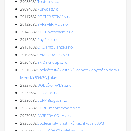
29088682
Toutou s.r.o.
29094682
Purwos s.r.o.
29117682
FOSTER SERVIS s.r.o.
29123682
BARSHER ML s.r.o.
29146682
KOKI investment s.r.o.
29152682
Pay Pro s.r.o.
29181682
ORL ambulance s.r.o.
29198682
CAMPOBASSO s.r.o.
29204682
EMDE Group s.r.o.
29210682
Společenství vlastníků jednotek obytného domu
Mlýnská 394/34, Jihlava
29227682
DOBEŠ-STAVBY s.r.o.
29233682
EliTeam s.r.o.
29256682
LUNY Biogas s.r.o.
29262682
CORP import-export s.r.o.
29279682
FARRERA COLM a.s.
29285682
Společenství vlastníků Kachlíkova 880/3
29291682
Školení řidičů Holešov s.r.o.