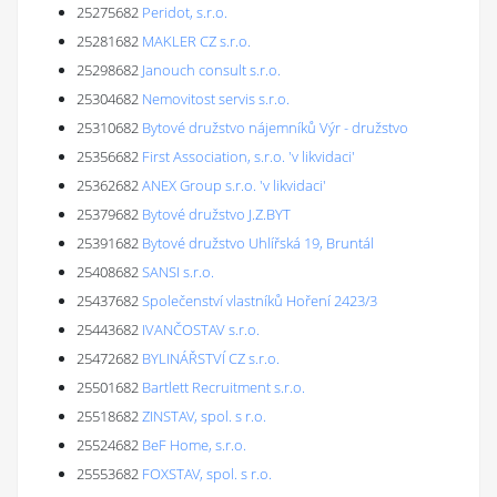
25275682
Peridot, s.r.o.
25281682
MAKLER CZ s.r.o.
25298682
Janouch consult s.r.o.
25304682
Nemovitost servis s.r.o.
25310682
Bytové družstvo nájemníků Výr - družstvo
25356682
First Association, s.r.o. 'v likvidaci'
25362682
ANEX Group s.r.o. 'v likvidaci'
25379682
Bytové družstvo J.Z.BYT
25391682
Bytové družstvo Uhlířská 19, Bruntál
25408682
SANSI s.r.o.
25437682
Společenství vlastníků Hoření 2423/3
25443682
IVANČOSTAV s.r.o.
25472682
BYLINÁŘSTVÍ CZ s.r.o.
25501682
Bartlett Recruitment s.r.o.
25518682
ZINSTAV, spol. s r.o.
25524682
BeF Home, s.r.o.
25553682
FOXSTAV, spol. s r.o.