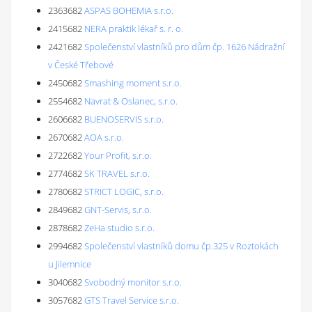
2363682
ASPAS BOHEMIA s.r.o.
2415682
NERA praktik lékař s. r. o.
2421682
Společenství vlastníků pro dům čp. 1626 Nádražní
v České Třebové
2450682
Smashing moment s.r.o.
2554682
Navrat & Oslanec, s.r.o.
2606682
BUENOSERVIS s.r.o.
2670682
AOA s.r.o.
2722682
Your Profit, s.r.o.
2774682
SK TRAVEL s.r.o.
2780682
STRICT LOGIC, s.r.o.
2849682
GNT-Servis, s.r.o.
2878682
ZeHa studio s.r.o.
2994682
Společenství vlastníků domu čp.325 v Roztokách
u Jilemnice
3040682
Svobodný monitor s.r.o.
3057682
GTS Travel Service s.r.o.