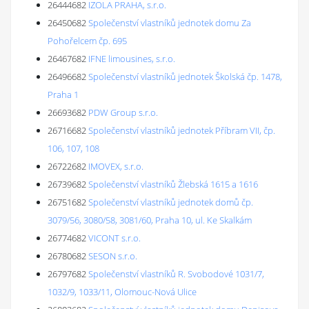
26444682
IZOLA PRAHA, s.r.o.
26450682
Společenství vlastníků jednotek domu Za
Pohořelcem čp. 695
26467682
IFNE limousines, s.r.o.
26496682
Společenství vlastníků jednotek Školská čp. 1478,
Praha 1
26693682
PDW Group s.r.o.
26716682
Společenství vlastníků jednotek Příbram VII, čp.
106, 107, 108
26722682
IMOVEX, s.r.o.
26739682
Společenství vlastníků Žlebská 1615 a 1616
26751682
Společenství vlastníků jednotek domů čp.
3079/56, 3080/58, 3081/60, Praha 10, ul. Ke Skalkám
26774682
VICONT s.r.o.
26780682
SESON s.r.o.
26797682
Společenství vlastníků R. Svobodové 1031/7,
1032/9, 1033/11, Olomouc-Nová Ulice