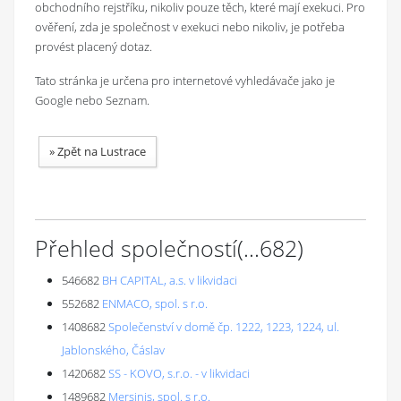
obchodního rejstříku, nikoliv pouze těch, které mají exekuci. Pro
ověření, zda je společnost v exekuci nebo nikoliv, je potřeba
provést placený dotaz.
Tato stránka je určena pro internetové vyhledávače jako je
Google nebo Seznam.
»
Zpět na Lustrace
Přehled společností
(...
682
)
546682
BH CAPITAL, a.s. v likvidaci
552682
ENMACO, spol. s r.o.
1408682
Společenství v domě čp. 1222, 1223, 1224, ul.
Jablonského, Čáslav
1420682
SS - KOVO, s.r.o. - v likvidaci
1489682
Mersinis, spol. s r.o.