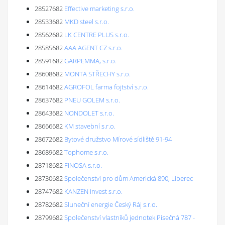
28527682
Effective marketing s.r.o.
28533682
MKD steel s.r.o.
28562682
LK CENTRE PLUS s.r.o.
28585682
AAA AGENT CZ s.r.o.
28591682
GARPEMMA, s.r.o.
28608682
MONTA STŘECHY s.r.o.
28614682
AGROFOL farma fojtství s.r.o.
28637682
PNEU GOLEM s.r.o.
28643682
NONDOLET s.r.o.
28666682
KM stavební s.r.o.
28672682
Bytové družstvo Mírové sídliště 91-94
28689682
Tophome s.r.o.
28718682
FINOSA s.r.o.
28730682
Společenství pro dům Americká 890, Liberec
28747682
KANZEN Invest s.r.o.
28782682
Sluneční energie Český Ráj s.r.o.
28799682
Společenství vlastníků jednotek Písečná 787 -