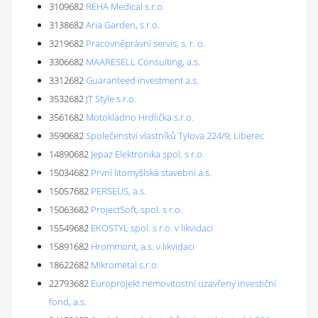
3109682
REHA Medical s.r.o.
3138682
Aria Garden, s.r.o.
3219682
Pracovněprávní servis, s. r. o.
3306682
MAARESELL Consulting, a.s.
3312682
Guaranteed investment a.s.
3532682
JT Style s.r.o.
3561682
Motokladno Hrdlička s.r.o.
3590682
Společenství vlastníků Tylova 224/9, Liberec
14890682
Jepaz Elektronika spol. s r.o.
15034682
První litomyšlská stavební a.s.
15057682
PERSEUS, a.s.
15063682
ProjectSoft, spol. s r.o.
15549682
EKOSTYL spol. s r.o. v likvidaci
15891682
Hrommont, a.s. v likvidaci
18622682
Mikrometal s.r.o.
22793682
Europrojekt nemovitostní uzavřený investiční
fond, a.s.