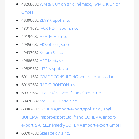
48268682
WM & K Union s.r.o. německy: WM & K Union
GmbH
48390682
ZEVYR, spol. s r.o.
48911682
JACK POT I spol. s r.o.
49194682
APATECH, s.r.o.
49356682
EKS offices, s.r.o.
49437682
KeramiS s.r.o.
49686682
APF-Med., s.r.o.
49825682
LIBFIN spol. s r.o.
60111682
GRAFIE CONSULTING spol. s r.o. v likvidaci
60192682
RADIO BONTON a.s.
60319682
Hranická stavební společnost s r.o.
60470682
MAK - BOHEMIA,s.r.o.
60487682
BOHEMA,import-export,spol. s r.o., angl.
BOHEMA, import-export,Ltd.,franc. BOHEMA, import-
export, S.A.R.L.,německy BOHEMA,import-export GmbH
60707682
Škarabelovi s.r.o.