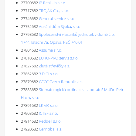
27700682
IP Real Uh s.r.o.
27717682
TROJÁK Co., s.r.o.
27746682
General service s.r.o.
27752682
Aukční dům Sýpka, s.r.o.
27798682
Společenství vlastníků jednotek v domě č.p.
1744, Jateční 7a, Opava, PSČ 746 01
27804682
Assume s.r.o.
27810682
EURO-PRO servis s.r.o.
27827682
Žluté střevíčky a.s.
27862682
3 DiGi s.r.o.
27879682
GFCC Czech Republic a.s.
27885682
Stomatologická ordinace a laboratoř MUDr. Petr
Hach, s.r.o.
27891682
LKMK s.r.o.
27908682
ICTEF s.r.o.
27914682
Reddell s.r.o.
27920682
Garribba, a.s.