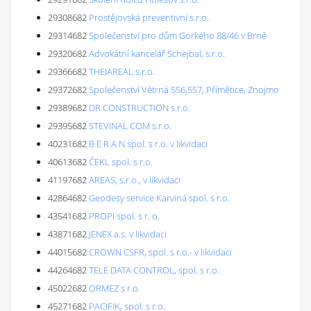
29308682
Prostějovská preventivní s.r.o.
29314682
Společenství pro dům Gorkého 88/46 v Brně
29320682
Advokátní kancelář Schejbal, s.r.o.
29366682
THEIAREAL s.r.o.
29372682
Společenství Větrná 556,557, Přímětice, Znojmo
29389682
DR CONSTRUCTION s.r.o.
29395682
STEVINAL COM s.r.o.
40231682
B E R A N spol. s r.o. v likvidaci
40613682
ČEKL spol. s r.o.
41197682
AREAS, s.r.o., v likvidaci
42864682
Geodesy service Karviná spol. s r.o.
43541682
PROPI spol. s r. o.
43871682
JENEX a.s. v likvidaci
44015682
CROWN CSFR, spol. s r.o.- v likvidaci
44264682
TELE DATA CONTROL, spol. s r.o.
45022682
ORMEZ s r.o.
45271682
PACIFIK, spol. s r.o.