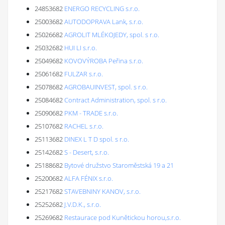
24853682
ENERGO RECYCLING s.r.o.
25003682
AUTODOPRAVA Lank, s.r.o.
25026682
AGROLIT MLÉKOJEDY, spol. s r.o.
25032682
HUI LI s.r.o.
25049682
KOVOVÝROBA Peřina s.r.o.
25061682
FULZAR s.r.o.
25078682
AGROBAUINVEST, spol. s r.o.
25084682
Contract Administration, spol. s r.o.
25090682
PKM - TRADE s.r.o.
25107682
RACHEL s.r.o.
25113682
DINEX L T D spol. s r.o.
25142682
S - Desert, s.r.o.
25188682
Bytové družstvo Staroměstská 19 a 21
25200682
ALFA FÉNIX s.r.o.
25217682
STAVEBNINY KANOV, s.r.o.
25252682
J.V.D.K., s.r.o.
25269682
Restaurace pod Kunětickou horou,s.r.o.