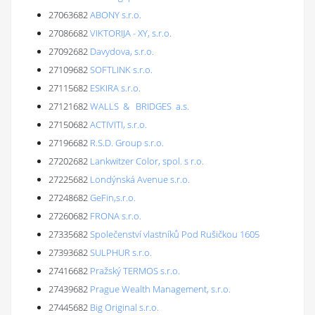
27063682
ABONY s.r.o.
27086682
VIKTORIJA - XY, s.r.o.
27092682
Davydova, s.r.o.
27109682
SOFTLINK s.r.o.
27115682
ESKIRA s.r.o.
27121682
WALLS & BRIDGES a.s.
27150682
ACTIVITI, s.r.o.
27196682
R.S.D. Group s.r.o.
27202682
Lankwitzer Color, spol. s r.o.
27225682
Londýnská Avenue s.r.o.
27248682
GeFin,s.r.o.
27260682
FRONA s.r.o.
27335682
Společenství vlastníků Pod Rušičkou 1605
27393682
SULPHUR s.r.o.
27416682
Pražský TERMOS s.r.o.
27439682
Prague Wealth Management, s.r.o.
27445682
Big Original s.r.o.