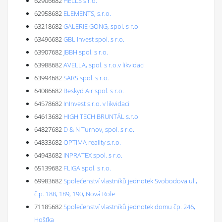
62906682
HELLS s.r.o.
62958682
ELEMENTS, s.r.o.
63218682
GALERIE GONG, spol. s r.o.
63496682
GBL Invest spol. s r.o.
63907682
JBBH spol. s r.o.
63988682
AVELLA, spol. s r.o.v likvidaci
63994682
SARS spol. s r.o.
64086682
Beskyd Air spol. s r.o.
64578682
InInvest s.r.o. v likvidaci
64613682
HIGH TECH BRUNTÁL s.r.o.
64827682
D & N Turnov, spol. s r.o.
64833682
OPTIMA reality s.r.o.
64943682
INPRATEX spol. s r.o.
65139682
FLIGA spol. s r.o.
69983682
Společenství vlastníků jednotek Svobodova ul.,
č.p. 188, 189, 190, Nová Role
71185682
Společenství vlastníků jednotek domu čp. 246,
Hošťka