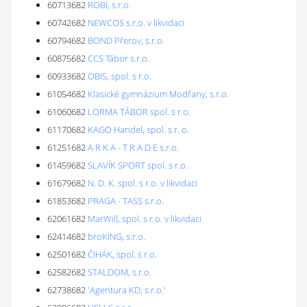
60713682
ROBI, s.r.o.
60742682
NEWCOS s.r.o. v likvidaci
60794682
BOND Přerov, s.r.o.
60875682
CCS Tábor s.r.o.
60933682
OBIS, spol. s r.o.
61054682
Klasické gymnázium Modřany, s.r.o.
61060682
LORMA TÁBOR spol. s r.o.
61170682
KAGO Handel, spol. s r. o.
61251682
A R K A - T R A D E s.r.o.
61459682
SLAVÍK SPORT spol. s r.o.
61679682
N. D. K. spol. s r.o. v likvidaci
61853682
PRAGA - TASS s.r.o.
62061682
MarWill, spol. s r.o. v likvidaci
62414682
broKING, s.r.o.
62501682
ČIHÁK, spol. s r.o.
62582682
STALDOM, s.r.o.
62738682
'Agentura KD, s.r.o.'