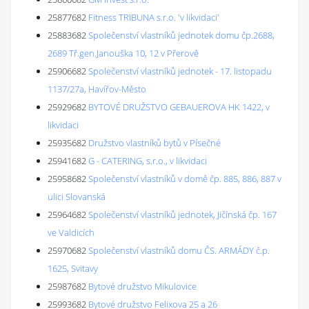
25877682
Fitness TRIBUNA s.r.o. 'v likvidaci'
25883682
Společenství vlastníků jednotek domu čp.2688,
2689 Tř.gen.Janouška 10, 12 v Přerově
25906682
Společenství vlastníků jednotek - 17. listopadu
1137/27a, Havířov-Město
25929682
BYTOVÉ DRUŽSTVO GEBAUEROVA HK 1422, v
likvidaci
25935682
Družstvo vlastníků bytů v Písečné
25941682
G - CATERING, s.r.o., v likvidaci
25958682
Společenství vlastníků v domě čp. 885, 886, 887 v
ulici Slovanská
25964682
Společenství vlastníků jednotek, Jičínská čp. 167
ve Valdicích
25970682
Společenství vlastníků domu ČS. ARMÁDY č.p.
1625, Svitavy
25987682
Bytové družstvo Mikulovice
25993682
Bytové družstvo Felixova 25 a 26