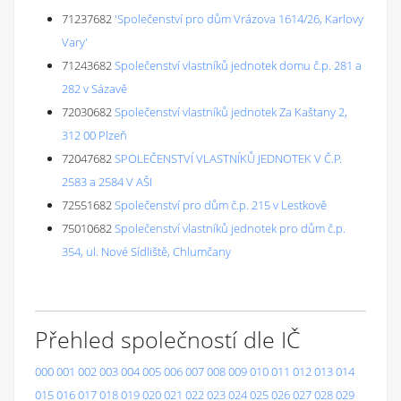
71237682
'Společenství pro dům Vrázova 1614/26, Karlovy
Vary'
71243682
Společenství vlastníků jednotek domu č.p. 281 a
282 v Sázavě
72030682
Společenství vlastníků jednotek Za Kaštany 2,
312 00 Plzeň
72047682
SPOLEČENSTVÍ VLASTNÍKŮ JEDNOTEK V Č.P.
2583 a 2584 V AŠI
72551682
Společenství pro dům č.p. 215 v Lestkově
75010682
Společenství vlastníků jednotek pro dům č.p.
354, ul. Nové Sídliště, Chlumčany
Přehled společností dle IČ
000
001
002
003
004
005
006
007
008
009
010
011
012
013
014
015
016
017
018
019
020
021
022
023
024
025
026
027
028
029