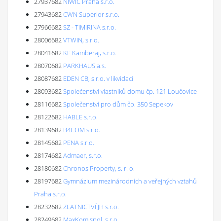
27937682
NIWIC Praha s.r.o.
27943682
CWN Superior s.r.o.
27966682
SZ - TIMIRINA s.r.o.
28006682
VTWIN, s.r.o.
28041682
KF Kamberaj, s.r.o.
28070682
PARKHAUS a.s.
28087682
EDEN CB, s.r.o. v likvidaci
28093682
Společenství vlastníků domu čp. 121 Loučovice
28116682
Společenství pro dům čp. 350 Sepekov
28122682
HABLE s.r.o.
28139682
B4COM s.r.o.
28145682
PENA s.r.o.
28174682
Admaer, s.r.o.
28180682
Chronos Property, s. r. o.
28197682
Gymnázium mezinárodních a veřejných vztahů
Praha s.r.o.
28232682
ZLATNICTVÍ JH s.r.o.
28249682
MaxKom spol. s r.o.