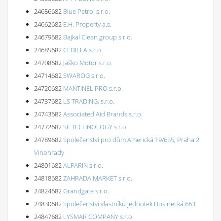
24656682
Blue Petrol s.r.o.
24662682
E.H. Property a.s.
24679682
Bajkal Clean group s.r.o.
24685682
CEDILLA s.r.o.
24708682
Jaško Motor s.r.o.
24714682
SWAROG s.r.o.
24720682
MANTINEL PRO s.r.o.
24737682
LS TRADING, s.r.o.
24743682
Associated Aid Brands s.r.o.
24772682
SF TECHNOLOGY s.r.o.
24789682
Společenství pro dům Americká 19/655, Praha 2
Vinohrady
24801682
ALFARIN s.r.o.
24818682
ZAHRADA MARKET s.r.o.
24824682
Grandgate s.r.o.
24830682
Společenství vlastníků jednotek Husinecká 663
24847682
LYSMAR COMPANY s.r.o.