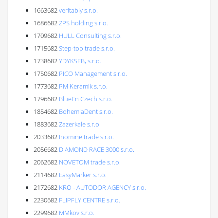
1663682
veritably s.r.o.
1686682
ZPS holding s.r.o.
1709682
HULL Consulting s.r.o.
1715682
Step-top trade s.r.o.
1738682
YDYKSEB, s.r.o.
1750682
PICO Management s.r.o.
1773682
PM Keramik s.r.o.
1796682
BlueEn Czech s.r.o.
1854682
BohemiaDent s.r.o.
1883682
Zazerkale s.r.o.
2033682
Inomine trade s.r.o.
2056682
DIAMOND RACE 3000 s.r.o.
2062682
NOVETOM trade s.r.o.
2114682
EasyMarker s.r.o.
2172682
KRO - AUTODOR AGENCY s.r.o.
2230682
FLIPFLY CENTRE s.r.o.
2299682
MMkov s.r.o.