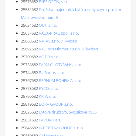
25576682
EYES OPTIK, s.r.o.
25582682
Družstvo nájemníků bytů a nebytových prostor
Malinovského nám. 5
25634682
OUT, s.r.o.
25657682
RADA-PRAG spol. s r.o.
25663682
NATAS s.r.o. v likvidaci
25692682
KADRAN Olomouc s.r.o. v likvidaci
25709682
AC TIR s.r.o.
25738682
FARM CHOTÝŠANY, s.r.o.
25744682
Ba Bonus s.r.o.
25767682
REGNUM BOHEMIA s.r.o.
25773682
RYCO, s.r.o.
25796682
KRIV, s.r.o.
25819682
BORA GROUP s.r.o.
25825682
Bytové družstvo, Svojsíkova 1585
25831682
FAVORIT a.s.
25848682
INTERSTAV GROUP, s. r. o.
25860682
GM Invest s.r.o.