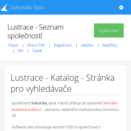
Sokordia iSpis
Lustrace - Seznam
Vyzkoušet!
společností
Popis
Více o CEE
Registrace
Ukázka
Rejstříky
API
Ceník
Lustrace - Katalog - Stránka
pro vyhledávače
Společnost
Sokordia, s.r.o.
nabízí přístup do placené
Centrální
evidence exekucí
– seznamu vedeného Exekutorskou komorou
ČR.
Software zde zobrazuje seznam VŠECH společností z