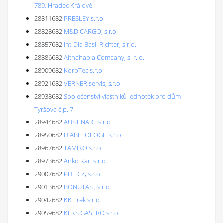
789, Hradec Králové
28811682
PRESLEY s.r.o.
28828682
M&D CARGO, s.r.o.
28857682
Int-Dia Basil Richter, s.r.o.
28886682
Althahabia Company, s. r. o.
28909682
KorbTec s.r.o.
28921682
VERNER servis, s.r.o.
28938682
Společenství vlastníků jednotek pro dům
Tyršova č.p. 7
28944682
AUSTINARE s.r.o.
28950682
DIABETOLOGIE s.r.o.
28967682
TAMIKO s.r.o.
28973682
Anko Karl s.r.o.
29007682
PDF CZ, s.r.o.
29013682
BONUTAS , s.r.o.
29042682
KK Trek s.r.o.
29059682
KFKS GASTRO s.r.o.