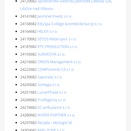
24129682
Společenství vlastníků jednotek Letecká 526,
Libčice nad Vltavou
24141682
Jasminel Invest, s.r.o.
24158682
EduSpa College kosmetické kurzy s.r.o.
24164682
HELEP, s.r.o.
24170682
SETOS Retail spol. s r.o.
24187682
RTC PRODUCTION s.r.o.
24193682
SUNVESTIA s.r.o.
24216682
ORION Management s.r.o.
24222682
COMPonents CZ s.r.o.
24239682
Saporeal, s.r.o.
24245682
Somega s.r.o.
24251682
LunarPhase s.r.o.
24268682
ProRegiony s.r.o.
24274682
EC ambulance s.r.o.
24280682
WATER PARTNER s.r.o.
24297682
Recykla - ekologie SE
24303682
APPi-ZONE s.r.o.