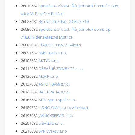
26010682
Společenství vlastníků jednotek domu čp. 808,
ulice M. Bureše v Poličce
26027682
Bytové družstvo DOMUS 710
26056682
Společenství vlastníků jednotek domu č.p.
710,ul.Vídeňská,Nová Bystřice
26085682
EXPANSE s.r.o. v likvidaci
26091682
SMS Team, s.r.o.
26108682
AKTYN s.r.o.
26114682
DŘEVĚNÉ STAVBY TP s.r.o
26120682
AIDAR s.r.o.
26137682
ASTORIJA-99 s.r.o.
26143682
BAU PRAHA, s.r.o.
26166682
MDC sport spol. s r.o.
26189682
HONG YUAN, s.r.o. v likvidaci
26195682
JAKUCKSERVIS, s.r.o.
26201682
e-Svítidla s.r.o.
26218682
SPP Vyškov s.r.o.