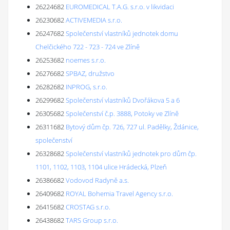
26224682
EUROMEDICAL T.A.G. s.r.o. v likvidaci
26230682
ACTIVEMEDIA s.r.o.
26247682
Společenství vlastníků jednotek domu
Chelčického 722 - 723 - 724 ve Zlíně
26253682
noemes s.r.o.
26276682
SPBAZ, družstvo
26282682
INPROG, s.r.o.
26299682
Společenství vlastníků Dvořákova 5 a 6
26305682
Společenství č.p. 3888, Potoky ve Zlíně
26311682
Bytový dům čp. 726, 727 ul. Padělky, Ždánice,
společenství
26328682
Společenství vlastníků jednotek pro dům čp.
1101, 1102, 1103, 1104 ulice Hrádecká, Plzeň
26386682
Vodovod Radyně a.s.
26409682
ROYAL Bohemia Travel Agency s.r.o.
26415682
CROSTAG s.r.o.
26438682
TARS Group s.r.o.