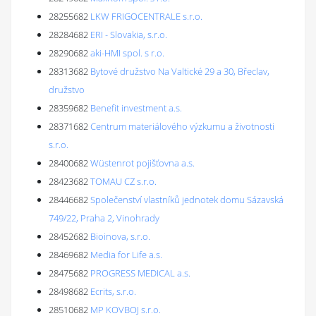
28255682
LKW FRIGOCENTRALE s.r.o.
28284682
ERI - Slovakia, s.r.o.
28290682
aki-HMI spol. s r.o.
28313682
Bytové družstvo Na Valtické 29 a 30, Břeclav,
družstvo
28359682
Benefit investment a.s.
28371682
Centrum materiálového výzkumu a životnosti
s.r.o.
28400682
Wüstenrot pojišťovna a.s.
28423682
TOMAU CZ s.r.o.
28446682
Společenství vlastníků jednotek domu Sázavská
749/22, Praha 2, Vinohrady
28452682
Bioinova, s.r.o.
28469682
Media for Life a.s.
28475682
PROGRESS MEDICAL a.s.
28498682
Ecrits, s.r.o.
28510682
MP KOVBOJ s.r.o.