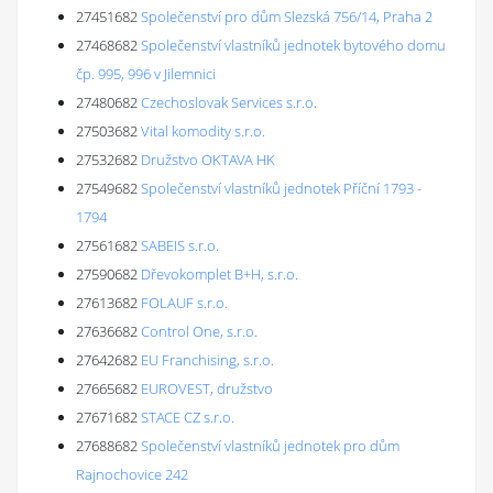
27451682
Společenství pro dům Slezská 756/14, Praha 2
27468682
Společenství vlastníků jednotek bytového domu
čp. 995, 996 v Jilemnici
27480682
Czechoslovak Services s.r.o.
27503682
Vital komodity s.r.o.
27532682
Družstvo OKTAVA HK
27549682
Společenství vlastníků jednotek Příční 1793 -
1794
27561682
SABEIS s.r.o.
27590682
Dřevokomplet B+H, s.r.o.
27613682
FOLAUF s.r.o.
27636682
Control One, s.r.o.
27642682
EU Franchising, s.r.o.
27665682
EUROVEST, družstvo
27671682
STACE CZ s.r.o.
27688682
Společenství vlastníků jednotek pro dům
Rajnochovice 242