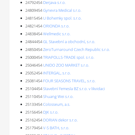
24792454
Derjava s.r.o.
24809454
Gynevra Medical s.r.o.
24815454
U Bohemky spol. s.r.o.
24821454
ORIONDA s.r.o.
24838454
Wellmedic s.r.o.
24844454
GL Stavební a obchodní, s.r.o.
24850454
ZeroTurnaround Czech Republic s.r.o.
25000454
TRIAPOLLS-TRADE spol. s r.o.
25046454
UNIDO ZOO MARKET s.r.o.
25052454
INTERGAL, s.r.o.
25081454
FOUR SEASONS TRAVEL, s.r.o.
25104454
Stavební řemesla BZ s.r.o. v likvidaci
25110454
Shuang Wei s.r.o.
25133454
Colosseum, a.s.
25156454
DJK s.r.o.
25162454
DORIAN dekor s.r.o.
25179454
V-S BATH, s.r.o.