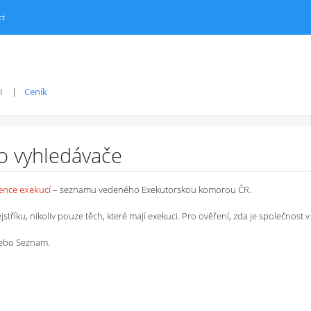
ct
I
Ceník
ro vyhledávače
dence exekucí
– seznamu vedeného Exekutorskou komorou ČR.
íku, nikoliv pouze těch, které mají exekuci. Pro ověření, zda je společnost v 
 nebo Seznam.