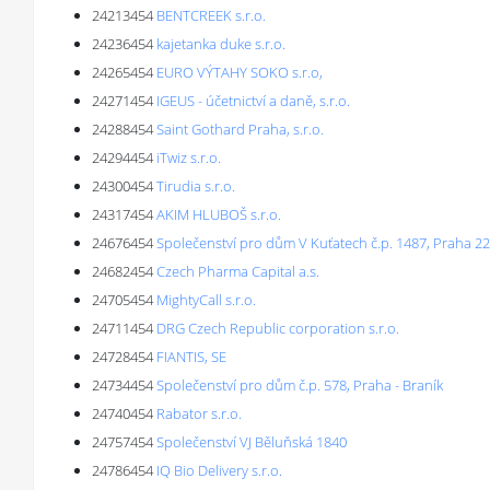
24213454
BENTCREEK s.r.o.
24236454
kajetanka duke s.r.o.
24265454
EURO VÝTAHY SOKO s.r.o,
24271454
IGEUS - účetnictví a daně, s.r.o.
24288454
Saint Gothard Praha, s.r.o.
24294454
iTwiz s.r.o.
24300454
Tirudia s.r.o.
24317454
AKIM HLUBOŠ s.r.o.
24676454
Společenství pro dům V Kuťatech č.p. 1487, Praha 22
24682454
Czech Pharma Capital a.s.
24705454
MightyCall s.r.o.
24711454
DRG Czech Republic corporation s.r.o.
24728454
FIANTIS, SE
24734454
Společenství pro dům č.p. 578, Praha - Braník
24740454
Rabator s.r.o.
24757454
Společenství VJ Běluňská 1840
24786454
IQ Bio Delivery s.r.o.