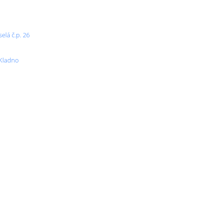
elá č.p. 26
 Kladno