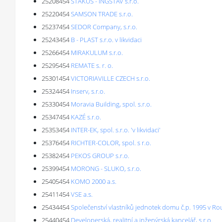
25208454
STAKUS - INGSTAV s.r.o.
25220454
SAMSON TRADE s.r.o.
25237454
SEDOR Company, s.r.o.
25243454
B - PLAST s.r.o. v likvidaci
25266454
MIRAKULUM s.r.o.
25295454
REMATE s. r. o.
25301454
VICTORIAVILLE CZECH s.r.o.
25324454
Inserv, s.r.o.
25330454
Moravia Building, spol. s.r.o.
25347454
KAZÉ s.r.o.
25353454
INTER-EK, spol. s.r.o. 'v likvidaci'
25376454
RICHTER-COLOR, spol. s r.o.
25382454
PEKOS GROUP s.r.o.
25399454
MORONG - SLUKO, s.r.o.
25405454
KOMO 2000 a.s.
25411454
VSE a.s.
25434454
Společenství vlastníků jednotek domu č.p. 1995 v R
25440454
Developerská, realitní a inženýrská kancelář, s.r.o.