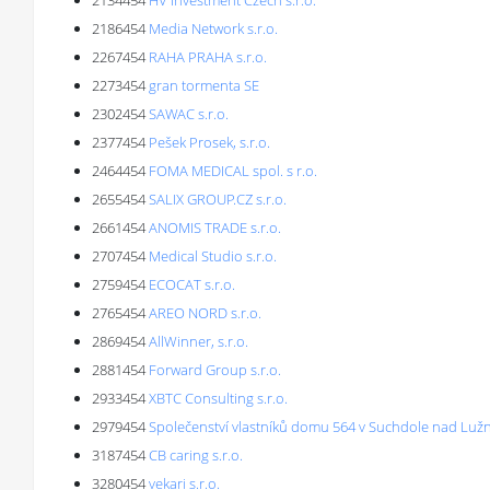
2134454
HV Investment Czech s.r.o.
2186454
Media Network s.r.o.
2267454
RAHA PRAHA s.r.o.
2273454
gran tormenta SE
2302454
SAWAC s.r.o.
2377454
Pešek Prosek, s.r.o.
2464454
FOMA MEDICAL spol. s r.o.
2655454
SALIX GROUP.CZ s.r.o.
2661454
ANOMIS TRADE s.r.o.
2707454
Medical Studio s.r.o.
2759454
ECOCAT s.r.o.
2765454
AREO NORD s.r.o.
2869454
AllWinner, s.r.o.
2881454
Forward Group s.r.o.
2933454
XBTC Consulting s.r.o.
2979454
Společenství vlastníků domu 564 v Suchdole nad Lužn
3187454
CB caring s.r.o.
3280454
vekari s.r.o.