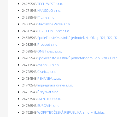
24265543
TECH WEST s.r.o.
24271543
HANSOLO s.r.o.
24288543
IT Line s.r.o.
24300543
Stavitelství Pecka s.r.o.
24317543
HIGH COMPANY s.r.o.
24676543
Společenství vlastníků jednotek Na Okraji 321, 322, 3
24682543
Proceed s.r.o.
24699543
ONE Invest s.r.o.
24705543
Společenství vlastníků jednotek domu č.p. 2283, Br
24711543
Avijon CZ s.r.o.
24728543
Czarica, s.r.o.
24734543
PENANEV, s.r.o.
24740543
Impregnace dřeva s.r.o.
24757543
Čistý svět s.r.o.
24763543
I.M.N. TUR s.r.o.
24786543
EUROVINI s.r.o.
24792543
WORKTEX ČESKÁ REPUBLIKA, s.r.o. v likvidaci