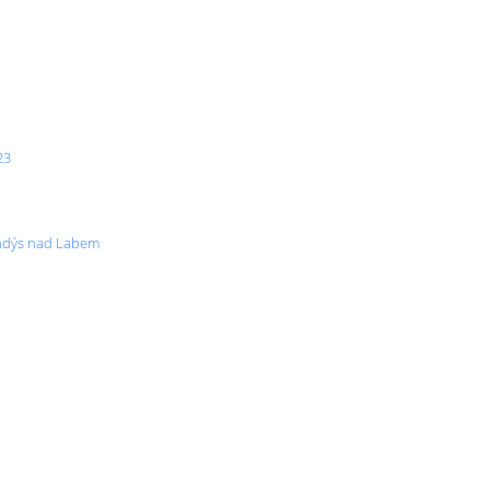
23
andýs nad Labem