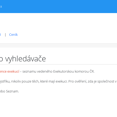
ct
I
Ceník
ro vyhledávače
dence exekucí
– seznamu vedeného Exekutorskou komorou ČR.
íku, nikoliv pouze těch, které mají exekuci. Pro ověření, zda je společnost v 
 nebo Seznam.