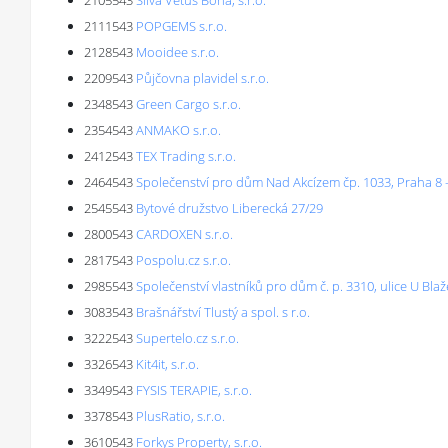
2105543
Silva Vetus Bona, s.r.o.
2111543
POPGEMS s.r.o.
2128543
Mooidee s.r.o.
2209543
Půjčovna plavidel s.r.o.
2348543
Green Cargo s.r.o.
2354543
ANMAKO s.r.o.
2412543
TEX Trading s.r.o.
2464543
Společenství pro dům Nad Akcízem čp. 1033, Praha 8 -
2545543
Bytové družstvo Liberecká 27/29
2800543
CARDOXEN s.r.o.
2817543
Pospolu.cz s.r.o.
2985543
Společenství vlastníků pro dům č. p. 3310, ulice U Bla
3083543
Brašnářství Tlustý a spol. s r.o.
3222543
Supertelo.cz s.r.o.
3326543
Kit4it, s.r.o.
3349543
FYSIS TERAPIE, s.r.o.
3378543
PlusRatio, s.r.o.
3610543
Forkys Property, s.r.o.