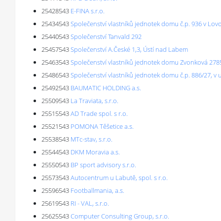
25428543
E-FINA s.r.o.
25434543
Společenství vlastníků jednotek domu č.p. 936 v Lovo
25440543
Společenství Tanvald 292
25457543
Společenství A.České 1,3, Ústí nad Labem
25463543
Společenství vlastníků jednotek domu Zvonková 278
25486543
Společenství vlastníků jednotek domu č.p. 886/27, v 
25492543
BAUMATIC HOLDING a.s.
25509543
La Traviata, s.r.o.
25515543
AD Trade spol. s r.o.
25521543
POMONA Těšetice a.s.
25538543
MTc-stav, s.r.o.
25544543
DKM Moravia a.s.
25550543
BP sport advisory s.r.o.
25573543
Autocentrum u Labutě, spol. s r.o.
25596543
Footballmania, a.s.
25619543
RI - VAL, s.r.o.
25625543
Computer Consulting Group, s.r.o.