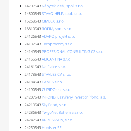
14707543
Nábytek Ideál, spol. s r.o.
14800543
STAVO-HELP, spol. s r.o.
15268543
CIMBEX, s.r.o.
18810543
ROFIM, spol. s r.o.
24126543
ADAPO projekt s.r.o.
24132543
Techprocom, s.r.o.
24149543
PROFESIONAL CONSULTING CZ s.r.o.
24155543
ALICANTINA s.r.o.
24161543
Na Fialce s.r.o.
24178543
STAVLES CV s.r.o.
24184543
CAMES s.r.o.
24190543
CUPIDO etc. s.r.o.
24207543
INFOND, uzavřený investiční fond, a.s.
24213543
Sky Food, s.r.o.
24236543
TwigoNet Bohemia s.r.o.
24242543
APRILSI-SUN, s.r.o.
24259543
Honister SE