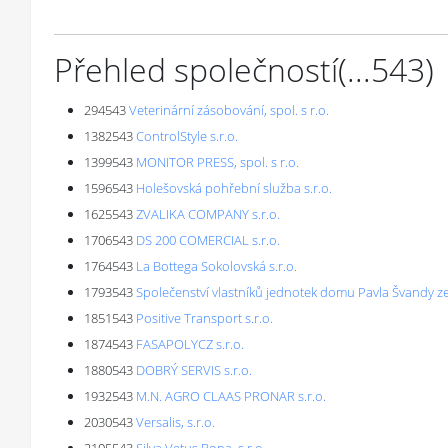
Přehled společností
(...
543
)
294543
Veterinární zásobování, spol. s r.o.
1382543
ControlStyle s.r.o.
1399543
MONITOR PRESS, spol. s r.o.
1596543
Holešovská pohřební služba s.r.o.
1625543
ZVALIKA COMPANY s.r.o.
1706543
DS 200 COMERCIAL s.r.o.
1764543
La Bottega Sokolovská s.r.o.
1793543
Společenství vlastníků jednotek domu Pavla Švandy z
1851543
Positive Transport s.r.o.
1874543
FASAPOLYCZ s.r.o.
1880543
DOBRÝ SERVIS s.r.o.
1932543
M.N. AGRO CLAAS PRONAR s.r.o.
2030543
Versalis, s.r.o.