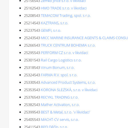
25156543
Zemko Jiřice s.r.o. v likvidaci
25162543
HMO TRADE s.r.o. v likvidaci
25208543
TEMACOM Trading, spol. s r.o.
25214543
KAZTRANS, s.r.o.
25237543
GEMFI, s.r.o.
25243543
MICC MARINE INSURANCE AGENTS & CLAIMS CONSULTI
25266543
TRUCK CENTRUM BOHEMIA s.r.o.
25295543
PERFORM CZ s.r.o. v likvidaci
25301543
Rail Cargo Logistics s.r.o.
25318543
Vinum Bonum, s.r.o.
25324543
FARMA R.V. spol. s r.o.
25330543
Advanced Product Systems, s.r.o.
25353543
KORONA SLEZSKÁ, s.r.o. v likvidaci
25376543
RECYKL TRADING s.r.o.
25382543
Mather Activation, s.r.o.
25399543
BEST & Metal, s.r.o. 'v likvidaci'
25405543
MACHT-CV servis, s.r.o.
25411543
RPD Děčín, s.r.o.