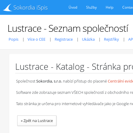
Sokordia iSpis
Úvod
Služby
Help
Conta
Lustrace - Seznam společností
Popis
Více o CEE
Registrace
Ukázka
Rejstříky
AP
Lustrace - Katalog - Stránka p
Společnost
Sokordia, s.r.o.
nabízí přístup do placené
Centrální evi
Software zde zobrazuje seznam VŠECH společností z obchodního rejstř
Tato stránka je určena pro internetové vyhledávače jako je Google
»
Zpět na Lustrace