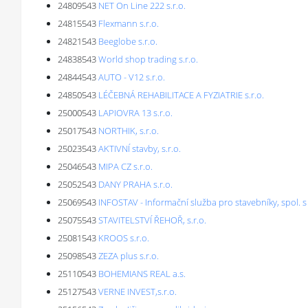
24809543
NET On Line 222 s.r.o.
24815543
Flexmann s.r.o.
24821543
Beeglobe s.r.o.
24838543
World shop trading s.r.o.
24844543
AUTO - V12 s.r.o.
24850543
LÉČEBNÁ REHABILITACE A FYZIATRIE s.r.o.
25000543
LAPIOVRA 13 s.r.o.
25017543
NORTHIK, s.r.o.
25023543
AKTIVNÍ stavby, s.r.o.
25046543
MIPA CZ s.r.o.
25052543
DANY PRAHA s.r.o.
25069543
INFOSTAV - Informační služba pro stavebníky, spol. s r.
25075543
STAVITELSTVÍ ŘEHOŘ, s.r.o.
25081543
KROOS s.r.o.
25098543
ZEZA plus s.r.o.
25110543
BOHEMIANS REAL a.s.
25127543
VERNE INVEST,s.r.o.