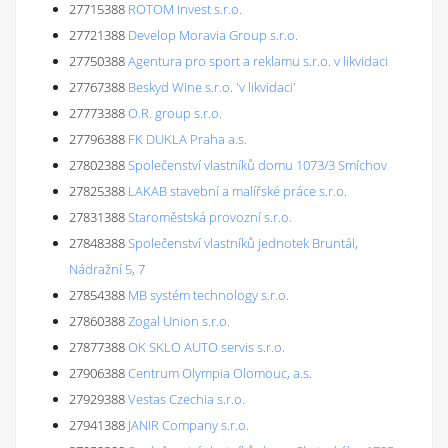
27715388
ROTOM Invest s.r.o.
27721388
Develop Moravia Group s.r.o.
27750388
Agentura pro sport a reklamu s.r.o. v likvidaci
27767388
Beskyd Wine s.r.o. 'v likvidaci'
27773388
O.R. group s.r.o.
27796388
FK DUKLA Praha a.s.
27802388
Společenství vlastníků domu 1073/3 Smíchov
27825388
LAKAB stavební a malířské práce s.r.o.
27831388
Staroměstská provozní s.r.o.
27848388
Společenství vlastníků jednotek Bruntál,
Nádražní 5, 7
27854388
MB systém technology s.r.o.
27860388
Zogal Union s.r.o.
27877388
OK SKLO AUTO servis s.r.o.
27906388
Centrum Olympia Olomouc, a.s.
27929388
Vestas Czechia s.r.o.
27941388
JANIR Company s.r.o.