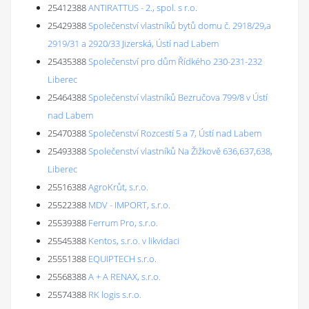
25412388
ANTIRATTUS - 2., spol. s r.o.
25429388
Společenství vlastníků bytů domu č. 2918/29,a
2919/31 a 2920/33 Jizerská, Ústí nad Labem
25435388
Společenství pro dům Řídkého 230-231-232
Liberec
25464388
Společenství vlastníků Bezručova 799/8 v Ústí
nad Labem
25470388
Společenství Rozcestí 5 a 7, Ústí nad Labem
25493388
Společenství vlastníků Na Žižkově 636,637,638,
Liberec
25516388
AgroKrůt, s.r.o.
25522388
MDV - IMPORT, s.r.o.
25539388
Ferrum Pro, s.r.o.
25545388
Kentos, s.r.o. v likvidaci
25551388
EQUIPTECH s.r.o.
25568388
A + A RENAX, s.r.o.
25574388
RK logis s.r.o.