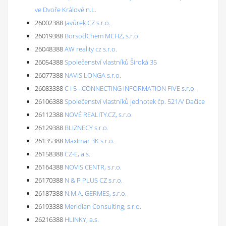
ve Dvoře Králové n.L.
26002388
Javůrek CZ s.r.o.
26019388
BorsodChem MCHZ, s.r.o.
26048388
AW reality cz s.r.o.
26054388
Společenství vlastníků Široká 35
26077388
NAVIS LONGA s.r.o.
26083388
C I 5 - CONNECTING INFORMATION FIVE s.r.o.
26106388
Společenství vlastníků jednotek čp. 521/V Dačice
26112388
NOVÉ REALITY.CZ, s.r.o.
26129388
BLIZNECY s.r.o.
26135388
MaxImar 3K s.r.o.
26158388
CZ-E, a.s.
26164388
NOVIS CENTR, s.r.o.
26170388
N & P PLUS CZ s.r.o.
26187388
N.M.A. GERMES, s.r.o.
26193388
Meridian Consulting, s.r.o.
26216388
HLINKY, a.s.