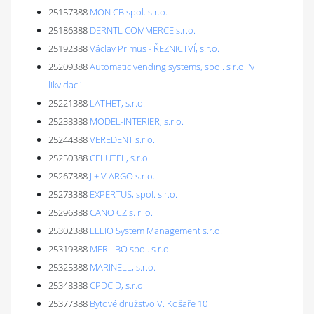
25157388
MON CB spol. s r.o.
25186388
DERNTL COMMERCE s.r.o.
25192388
Václav Primus - ŘEZNICTVÍ, s.r.o.
25209388
Automatic vending systems, spol. s r.o. 'v
likvidaci'
25221388
LATHET, s.r.o.
25238388
MODEL-INTERIER, s.r.o.
25244388
VEREDENT s.r.o.
25250388
CELUTEL, s.r.o.
25267388
J + V ARGO s.r.o.
25273388
EXPERTUS, spol. s r.o.
25296388
CANO CZ s. r. o.
25302388
ELLIO System Management s.r.o.
25319388
MER - BO spol. s r.o.
25325388
MARINELL, s.r.o.
25348388
CPDC D, s.r.o
25377388
Bytové družstvo V. Košaře 10