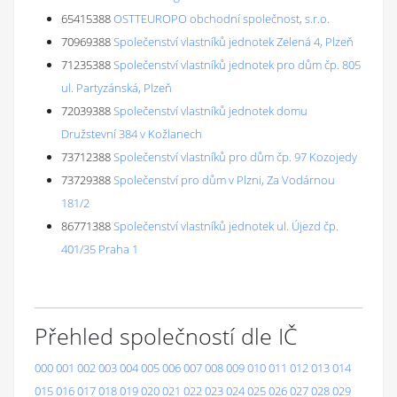
65415388
OSTTEUROPO obchodní společnost, s.r.o.
70969388
Společenství vlastníků jednotek Zelená 4, Plzeň
71235388
Společenství vlastníků jednotek pro dům čp. 805
ul. Partyzánská, Plzeň
72039388
Společenství vlastníků jednotek domu
Družstevní 384 v Kožlanech
73712388
Společenství vlastníků pro dům čp. 97 Kozojedy
73729388
Společenství pro dům v Plzni, Za Vodárnou
181/2
86771388
Společenství vlastníků jednotek ul. Újezd čp.
401/35 Praha 1
Přehled společností dle IČ
000
001
002
003
004
005
006
007
008
009
010
011
012
013
014
015
016
017
018
019
020
021
022
023
024
025
026
027
028
029