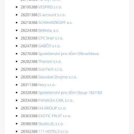
28195388
VESPRO s.r.o.
28201388
JS account s.r.o.
28218388
SCHWARZKOPF a.s.
28224388
Bellesia, a.s.
28230388
CPC liner s.r.o.
28247388
GABČO s.r.o.
28276388
Společenství pro dům Olbrachtova
28282388
Thorion s.r.o.
28299388
ScioTech s.r.o.
28305388
Stavobet Znojmo s.r.o.
28311388
Nery s.r.o.
28328388
Společenství pro dům Sloup 182/183
28334388
PANACEA CAR, s.r.o.
28357388
H4 GROUP s.r.o.
28363388
EXOTIC FRUIT s.r.o.
28386388
Studio JS, s.r.o.
28392388
111 HOTELS s.r.o.