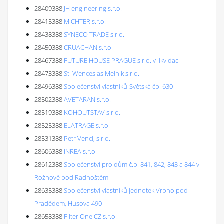
28409388
JH engineering s.r.o.
28415388
MICHTER s.r.o.
28438388
SYNECO TRADE s.r.o.
28450388
CRUACHAN s.r.o.
28467388
FUTURE HOUSE PRAGUE s.r.o. v likvidaci
28473388
St. Wenceslas Melnik s.r.o.
28496388
Společenství vlastníků-Světská čp. 630
28502388
AVETARAN s.r.o.
28519388
KOHOUTSTAV s.r.o.
28525388
ELATRAGE s.r.o.
28531388
Petr Vencl, s.r.o.
28606388
INREA s.r.o.
28612388
Společenství pro dům č.p. 841, 842, 843 a 844 v
Rožnově pod Radhoštěm
28635388
Společenství vlastníků jednotek Vrbno pod
Pradědem, Husova 490
28658388
Filter One CZ s.r.o.