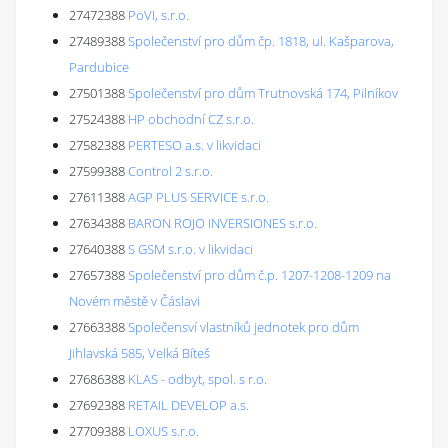
27472388
PoVI, s.r.o.
27489388
Společenství pro dům čp. 1818, ul. Kašparova,
Pardubice
27501388
Společenství pro dům Trutnovská 174, Pilníkov
27524388
HP obchodní CZ s.r.o.
27582388
PERTESO a.s. v likvidaci
27599388
Control 2 s.r.o.
27611388
AGP PLUS SERVICE s.r.o.
27634388
BARON ROJO INVERSIONES s.r.o.
27640388
S GSM s.r.o. v likvidaci
27657388
Společenství pro dům č.p. 1207-1208-1209 na
Novém městě v Čáslavi
27663388
Společensví vlastníků jednotek pro dům
Jihlavská 585, Velká Bíteš
27686388
KLAS - odbyt, spol. s r.o.
27692388
RETAIL DEVELOP a.s.
27709388
LOXUS s.r.o.