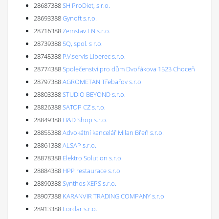
28687388
SH ProDiet, s.r.o.
28693388
Gynoft s.r.o.
28716388
Zemstav LN s.r.o.
28739388
5Q, spol. s r.o.
28745388
P.V.servis Liberec s.r.o.
28774388
Společenství pro dům Dvořákova 1523 Choceň
28797388
AGROMETAN Třebařov s.r.o.
28803388
STUDIO BEYOND s.r.o.
28826388
SATOP CZ s.r.o.
28849388
H&D Shop s.r.o.
28855388
Advokátní kancelář Milan Břeň s.r.o.
28861388
ALSAP s.r.o.
28878388
Elektro Solution s.r.o.
28884388
HPP restaurace s.r.o.
28890388
Synthos XEPS s.r.o.
28907388
KARANVIR TRADING COMPANY s.r.o.
28913388
Lordar s.r.o.