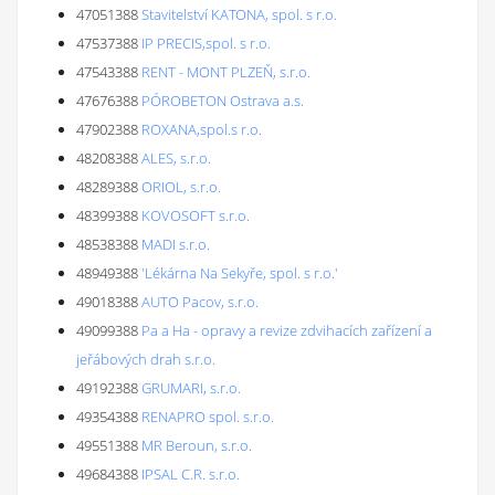
47051388
Stavitelství KATONA, spol. s r.o.
47537388
IP PRECIS,spol. s r.o.
47543388
RENT - MONT PLZEŇ, s.r.o.
47676388
PÓROBETON Ostrava a.s.
47902388
ROXANA,spol.s r.o.
48208388
ALES, s.r.o.
48289388
ORIOL, s.r.o.
48399388
KOVOSOFT s.r.o.
48538388
MADI s.r.o.
48949388
'Lékárna Na Sekyře, spol. s r.o.'
49018388
AUTO Pacov, s.r.o.
49099388
Pa a Ha - opravy a revize zdvihacích zařízení a
jeřábových drah s.r.o.
49192388
GRUMARI, s.r.o.
49354388
RENAPRO spol. s.r.o.
49551388
MR Beroun, s.r.o.
49684388
IPSAL C.R. s.r.o.