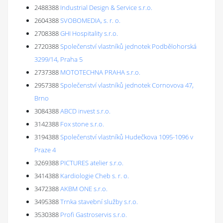
2488388
Industrial Design & Service s.r.o.
2604388
SVOBOMEDIA, s. r. o.
2708388
GHI Hospitality s.r.o.
2720388
Společenství vlastníků jednotek Podbělohorská
3299/14, Praha 5
2737388
MOTOTECHNA PRAHA s.r.o.
2957388
Společenství vlastníků jednotek Cornovova 47,
Brno
3084388
ABCD invest s.r.o.
3142388
Fox stone s.r.o.
3194388
Společenství vlastníků Hudečkova 1095-1096 v
Praze 4
3269388
PICTURES atelier s.r.o.
3414388
Kardiologie Cheb s. r. o.
3472388
AKBM ONE s.r.o.
3495388
Trnka stavební služby s.r.o.
3530388
Profi Gastroservis s.r.o.