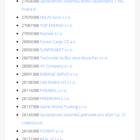
27958388
Společenství vlastníků domu Skuteckého 1705,
Praha 6
27970388
HELAS kovo s.r.o.
27987388
TOP ENERGY s.r.o.
27993388
Ramala s.r.o.
28004388
Forest Cargo CZ a.s.
28056388
SUNPROJEKT s.r.o.
28079388
Technické služby obce Nová Pec s.r.o.
28085388
VV Company s.r.o.
28091388
ENERGIE SERVIS s.r.o.
28108388
UNI-Elektro HS s.r.o.
28114388
PERABAL, s.r.o.
28120388
FREEBORN s.r.o.
28137388
Game World Trading s.r.o.
28143388
Společenství vlastníků jednotek pro dům č.p. 51
v Němčicích
28166388
FOXBAT s.r.o.
28172388
REAL JV s.r.o.