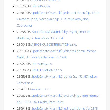
25875388
DŘEPAS s.r.o.
25881388
Společenství vlastníků jednotek domu č.p. 1219
v Novém Jičíně, Máchova a č.p. 1321 v Novém Jičíně,
Zborovská
25898388
'Společenství vlastníků bytových jednotek
Břidličná, ul. Nerudova 333 - 334'
25904388
AEROBICUS DISTRIBUTION s.r.o.
25910388
Společenství vlastníků jednotek domu Přerov,
Nábř. Dr. Edvarda Beneše č.p. 1936
25927388
DPE servis, a.s.
25933388
P.M.P. COMPANY s.r.o.
25956388
Společenství vlastníků domu čp. 473, 474 ulice
Zámečnická
25962388
e-cafe.cz s.r.o.
25985388
Společenství vlastníků bytových jednotek domu
čp. 1332-1334, Polská, Pardubice
25991388
Společenství vlastníků jednotek domu čp. 2345