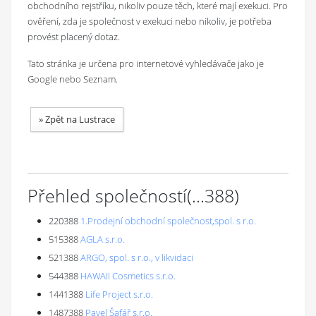
obchodního rejstříku, nikoliv pouze těch, které mají exekuci. Pro
ověření, zda je společnost v exekuci nebo nikoliv, je potřeba
provést placený dotaz.
Tato stránka je určena pro internetové vyhledávače jako je
Google nebo Seznam.
»
Zpět na Lustrace
Přehled společností
(...
388
)
220388
1.Prodejní obchodní společnost,spol. s r.o.
515388
AGLA s.r.o.
521388
ARGO, spol. s r.o., v likvidaci
544388
HAWAII Cosmetics s.r.o.
1441388
Life Project s.r.o.
1487388
Pavel Šafář s.r.o.