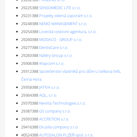
29225388
SENSOMEDIC LITE s.r.o.
29231388
Projekty zelená úsporám s.r.o.
29248388
NEMO MANAGEMENT s.r.o.
29254388
Lovecká cestovní agentura, s.r.o.
29260388
MODACO - GROUP s.r.o.
29277388
DentisCare s.r.o.
29283388
Nátěry Group s.r.o.
29306388
Wapcom s.r.o.
29312388
Společenství vlastníků pro dům U Selkova 545,
Černá Hora
29358388
JATIVA s.r.o.
29364388
AQL, s.r.o.
29370388
Nevirta Technologies s.r.o.
29387388
GS company s.r.o.
29393388
ACCRETION s.r.o.
29416388
Drusila company s.r.o.
40524388
AUTOSALON PLZEŇ spol. s r.o.