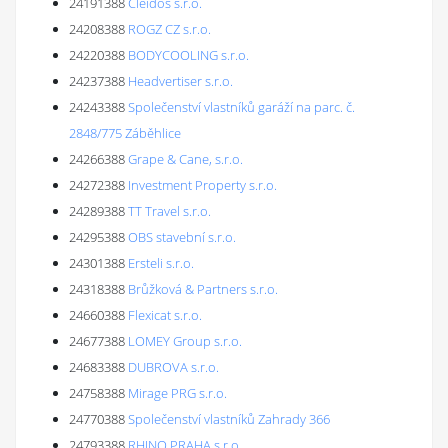
24191388
Cleidos s.r.o.
24208388
ROGZ CZ s.r.o.
24220388
BODYCOOLING s.r.o.
24237388
Headvertiser s.r.o.
24243388
Společenství vlastníků garáží na parc. č.
2848/775 Záběhlice
24266388
Grape & Cane, s.r.o.
24272388
Investment Property s.r.o.
24289388
TT Travel s.r.o.
24295388
OBS stavební s.r.o.
24301388
Ersteli s.r.o.
24318388
Brůžková & Partners s.r.o.
24660388
Flexicat s.r.o.
24677388
LOMEY Group s.r.o.
24683388
DUBROVA s.r.o.
24758388
Mirage PRG s.r.o.
24770388
Společenství vlastníků Zahrady 366
24793388
RHINO PRAHA s.r.o.