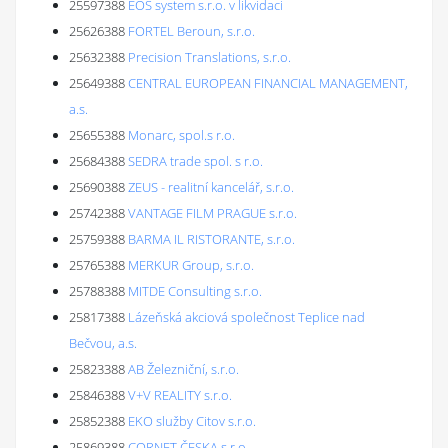
25597388
EOS system s.r.o. v likvidaci
25626388
FORTEL Beroun, s.r.o.
25632388
Precision Translations, s.r.o.
25649388
CENTRAL EUROPEAN FINANCIAL MANAGEMENT,
a.s.
25655388
Monarc, spol.s r.o.
25684388
SEDRA trade spol. s r.o.
25690388
ZEUS - realitní kancelář, s.r.o.
25742388
VANTAGE FILM PRAGUE s.r.o.
25759388
BARMA IL RISTORANTE, s.r.o.
25765388
MERKUR Group, s.r.o.
25788388
MITDE Consulting s.r.o.
25817388
Lázeňská akciová společnost Teplice nad
Bečvou, a.s.
25823388
AB Železniční, s.r.o.
25846388
V+V REALITY s.r.o.
25852388
EKO služby Citov s.r.o.
25869388
CORNET ČESKA s.r.o.