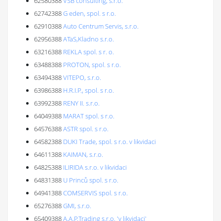
62580388
VSB consulting, s.r.o.
62742388
G eden, spol. s r.o.
62910388
Auto Centrum Servis, s.r.o.
62956388
ATaS,Kladno s.r.o.
63216388
REKLA spol. s r. o.
63488388
PROTON, spol. s r.o.
63494388
VITEPO, s.r.o.
63986388
H.R.I.P., spol. s r.o.
63992388
RENY II. s.r.o.
64049388
MARAT spol. s r.o.
64576388
ASTR spol. s r.o.
64582388
DUKI Trade, spol. s r.o. v likvidaci
64611388
KAIMAN, s.r.o.
64825388
ILIRIDA s.r.o. v likvidaci
64831388
U Princů spol. s r.o.
64941388
COMSERVIS spol. s r.o.
65276388
GMI, s.r.o.
65409388
A.A.P.Trading s.r.o. 'v likvidaci'