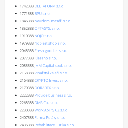
1742388
DELTAFORM s.r.o.
1771388
BPU s.r.o.
1846388
Nevidomí maséři s.r.o.
1852388
OPTASYS, s.r.o.
1910388
NOJO s.r.o.
1979388
Noblest shop s.r.o.
2048388
Fresh goodies s.r.o.
2077388
Klasano s.r.o.
2083388
JMM Capital spol. s r.o.
2158388
Vinařství Zaječí s.r.o.
2164388
CRYPTO Invest s.r.o.
2170388
DORABEX s.r.o.
2222388
Provide business s.r.o.
2268388
DIAB Co. s.r.o.
2280388
Work Ability CZ s.r.o.
2407388
Farma Polák, s.r.o.
2436388
Rehabilitace Lurika s.r.o.