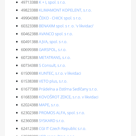
49713388
K + I, spol. s r.o.
49823388
KLIMAMONT KOPELENT, s.r.o.
49904388
ČEKO - CHICK spol. s r.o.
60323388
BENAXIM spol. s r. o. 'v likvidaci'
60462388
AVANCO spol. s r.o.
60491388
AJVA, spol. s r.o.
60699388
GARSPOL, s.r.o.
60728388
METATRANS, s.r.o.
60734388
S Consult, s.r.o.
61509388
KUNTEC, s.r.o. v likvidaci
61538388
VETO plus, s.r.o.
61677388
Prádelna a čistírna Sedlčany s.r.o.
61683388
KOVOŠROT ZDICE, s.r.o. v likvidaci
62024388
MAPE, s.r.o.
62302388
PROMOS ALFA, spol. s r.o.
62360388
SYSKARD s.r.o.
62412388
CGI IT Czech Republic s.r.o.