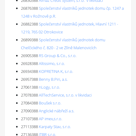
26830388
Almaz Credit System, s.r.o. 'v likvidaci'
26876388
Společenství vlastníků jednotek domu čp. 1247 a
1248 v Rožnově p.R.
26882388
Společenství vlastníků jednotek, Hlavní 1211 -
1219, 765 02 Otrokovice
26899388
Společenství vlastníků jednotek domu
Chelčického č. 820 - 2 ve Zlíně Malenovicích
26905388
RS Group & Co., s.r.o.
26928388
Altissimo, s.r.o.
26934388
KOPRETINA K, s.r.o.
26957388
Benny B.Piri, a.s.
27061388
nLogy, s.r.o.
27078388
AllTechService, s.r.o. v likvidaci
27084388
Boušek s.r.o.
27090388
Anglické nábřeží a.s.
27107388
AP imex,s.r.o.
27113388
Karpaty Stav, s.r.o.
27136388
ITBR s.r.o.