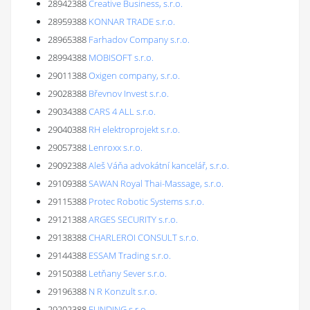
28942388
Creative Business, s.r.o.
28959388
KONNAR TRADE s.r.o.
28965388
Farhadov Company s.r.o.
28994388
MOBISOFT s.r.o.
29011388
Oxigen company, s.r.o.
29028388
Břevnov Invest s.r.o.
29034388
CARS 4 ALL s.r.o.
29040388
RH elektroprojekt s.r.o.
29057388
Lenroxx s.r.o.
29092388
Aleš Váňa advokátní kancelář, s.r.o.
29109388
SAWAN Royal Thai-Massage, s.r.o.
29115388
Protec Robotic Systems s.r.o.
29121388
ARGES SECURITY s.r.o.
29138388
CHARLEROI CONSULT s.r.o.
29144388
ESSAM Trading s.r.o.
29150388
Letňany Sever s.r.o.
29196388
N R Konzult s.r.o.
29202388
FUNDING s.r.o.