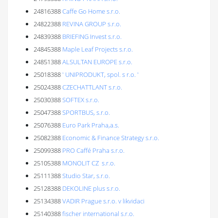
24816388
Caffe Go Home s.r.o.
24822388
REVINA GROUP s.r.o.
24839388
BRIEFING Invest s.r.o.
24845388
Maple Leaf Projects s.r.o.
24851388
ALSULTAN EUROPE s.r.o.
25018388
' UNIPRODUKT, spol. s r.o. '
25024388
CZECHATTLANT s.r.o.
25030388
SOFTEX s.r.o.
25047388
SPORTBUS, s.r.o.
25076388
Euro Park Praha,a.s.
25082388
Economic & Finance Strategy s.r.o.
25099388
PRO Caffé Praha s.r.o.
25105388
MONOLIT CZ s.r.o.
25111388
Studio Star, s.r.o.
25128388
DEKOLINE plus s.r.o.
25134388
VADIR Prague s.r.o. v likvidaci
25140388
fischer international s.r.o.