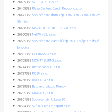
26459388
SYPREX PLUS s.r.o.
26465388
Plaza Centers Czech Republic s.r.o.
26471388
Společenství domu čp. 1382-1383-1384-1385 ve
Slaném
26488388
MAGIC THEATRE PRAGUE s.r.o.
26500388
NetWin CZ, s.r.o.
26685388
Společenství vlastníků čp. 603, 1.Máje, Uhlířské
Janovice
26691388
CHERKASSY s.r.o.
26708388
MONTY BURNS s.r.o.
26714388
Realservis V.D. s.r.o.
26737388
ROSK s.r.o.
26766388
BALTINEX s.r.o.
26789388
Bytové družstvo Přerov
26795388
NIMONIC, s.r.o.
26801388
Společenství U Lesa 80
26824388
SVĚTNICKÝ Transport s.r.o.