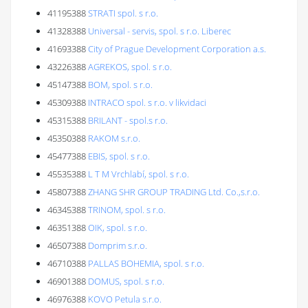
41195388
STRATI spol. s r.o.
41328388
Universal - servis, spol. s r.o. Liberec
41693388
City of Prague Development Corporation a.s.
43226388
AGREKOS, spol. s r.o.
45147388
BOM, spol. s r.o.
45309388
INTRACO spol. s r.o. v likvidaci
45315388
BRILANT - spol.s r.o.
45350388
RAKOM s.r.o.
45477388
EBIS, spol. s r.o.
45535388
L T M Vrchlabí, spol. s r.o.
45807388
ZHANG SHR GROUP TRADING Ltd. Co.,s.r.o.
46345388
TRINOM, spol. s r.o.
46351388
OIK, spol. s r.o.
46507388
Domprim s.r.o.
46710388
PALLAS BOHEMIA, spol. s r.o.
46901388
DOMUS, spol. s r.o.
46976388
KOVO Petula s.r.o.