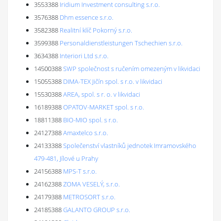
3553388
Iridium Investment consulting s.r.o.
3576388
Dhm essence s.r.o.
3582388
Realitní klíč Pokorný s.r.o.
3599388
Personaldienstleistungen Tschechien s.r.o.
3634388
Interiori Ltd s.r.o.
14500388
SWP společnost s ručením omezeným v likvidaci
15055388
DIMA-TEX Jičín spol. s r.o. v likvidaci
15530388
AREA, spol. s r. o. v likvidaci
16189388
OPATOV-MARKET spol. s r.o.
18811388
BIO-MIO spol. s r.o.
24127388
Amaxtelco s.r.o.
24133388
Společenství vlastníků jednotek Imramovského
479-481, Jílové u Prahy
24156388
MPS-T s.r.o.
24162388
ZOMA VESELÝ, s.r.o.
24179388
METROSORT s.r.o.
24185388
GALANTO GROUP s.r.o.