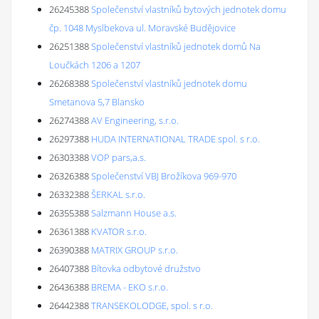
26245388
Společenství vlastníků bytových jednotek domu
čp. 1048 Myslbekova ul. Moravské Budějovice
26251388
Společenství vlastníků jednotek domů Na
Loučkách 1206 a 1207
26268388
Společenství vlastníků jednotek domu
Smetanova 5,7 Blansko
26274388
AV Engineering, s.r.o.
26297388
HUDA INTERNATIONAL TRADE spol. s r.o.
26303388
VOP pars,a.s.
26326388
Společenství VBJ Brožíkova 969-970
26332388
ŠERKAL s.r.o.
26355388
Salzmann House a.s.
26361388
KVATOR s.r.o.
26390388
MATRIX GROUP s.r.o.
26407388
Bítovka odbytové družstvo
26436388
BREMA - EKO s.r.o.
26442388
TRANSEKOLODGE, spol. s r.o.