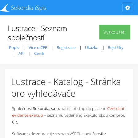
Sokordia iSpis
Lustrace - Seznam
Vyzkoušet!
společností
Popis
Více o CEE
Registrace
Ukázka
Rejstříky
API
Ceník
Lustrace - Katalog - Stránka
pro vyhledávače
Společnost
Sokordia, s.r.o.
nabízí přístup do placené
Centrální
evidence exekucí
– seznamu vedeného Exekutorskou komorou
ČR.
Software zde zobrazuje seznam VŠECH společností z