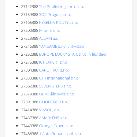
27142388
The Publishing corp. s.r.o.
27159388
SOC Prague, s.r.o.
27165388
KYSELKA KOUTY,s.r.o.
27200388
Mluvím s.r.o.
27223388
ALLAIN a.s.
27246388
YANGAME s.r.o. v likvidaci
27252388
EUROPE LUCKY STAR, s.r.o., v likvidaci
27275388
ICT EXPERT s.r.o.
27304388
CAROFRAN s.r.o.
27333388
CTR International s.r.o.
27362388
SEVEN STEPS s.r.o.
27379388
UBM Klánovice s.r.o.
27391388
GOODFIRE s.r.o.
27414388
VIASOL, a.s.
27437388
AMABLENS s.r.o.
27443388
Orange Expert s.r.o.
27466388
1 Auto Rohan, spol. s r.o.