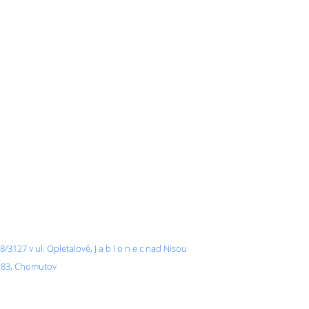
3127 v ul. Opletalově, J a b l o n e c nad Nisou
4283, Chomutov