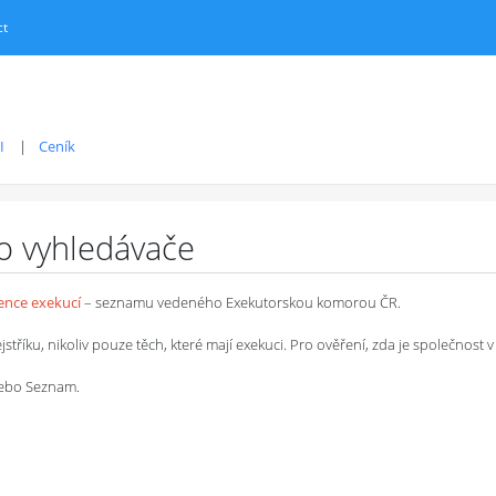
ct
I
Ceník
ro vyhledávače
dence exekucí
– seznamu vedeného Exekutorskou komorou ČR.
íku, nikoliv pouze těch, které mají exekuci. Pro ověření, zda je společnost v 
 nebo Seznam.