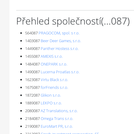
Přehled společností
(...
087
)
564087
PRAGOCOM, spol. s r.o.
1403087
Beer Deer Games, s.r.o.
1449087
Panther Hostess s.r.o.
1455087
AMEXIS s.r.o.
1484087
ONEPARK s.r.o.
1490087
Lucerna Proatlas s.r.o.
1623087
Virtu Black s.r.o.
1675087
forFriends s.r.o.
1872087
Glikon s.r.o.
1889087
LEKPO s.r.o.
2080087
AZ Translations, s.r.o.
2184087
Omega Trans s.r.o.
2190087
EuroMart PR, s.r.o.