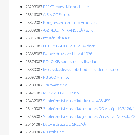
25293087
EFEKT Invest Náchod, s.r.o.
25316087
A.S.MODE s.r.o.
25322087
Kongresové centrum Brno, a.s.
25339087
A-Z REALITNÍ KANCELÁŘ s.r.o.
25345087
Izolační skla a.s.
25351087
DEBRA GROUP a.s. 'v likvidaci'
25368087
Bytové družstvo Hlavní 1026
25374087
POLO KF, spol. s r.o. ' v likvidaci '
25380087
Moravskoslezská obchodní akademie, s.r.o.
25397087
PB SCOM s.r.o.
25403087
Treinvest s.r.o.
25426087
MOSKAD GOLD s.r.o.
25432087
Společenství vlastníků Husova 458-459
25449087
Společenství vlastníků jednotek DOMU čp. 16/3126, 18/
25455087
Společenství vlastníků jednotek Vítězslava Nezvala 
25461087
Bytové družstvo SKELNÁ
25484087
Plastrik s.r.o.