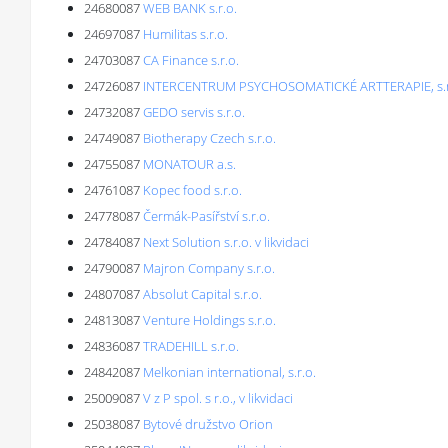
24680087
WEB BANK s.r.o.
24697087
Humilitas s.r.o.
24703087
CA Finance s.r.o.
24726087
INTERCENTRUM PSYCHOSOMATICKÉ ARTTERAPIE, s.r
24732087
GEDO servis s.r.o.
24749087
Biotherapy Czech s.r.o.
24755087
MONATOUR a.s.
24761087
Kopec food s.r.o.
24778087
Čermák-Pasířství s.r.o.
24784087
Next Solution s.r.o. v likvidaci
24790087
Majron Company s.r.o.
24807087
Absolut Capital s.r.o.
24813087
Venture Holdings s.r.o.
24836087
TRADEHILL s.r.o.
24842087
Melkonian international, s.r.o.
25009087
V z P spol. s r.o., v likvidaci
25038087
Bytové družstvo Orion