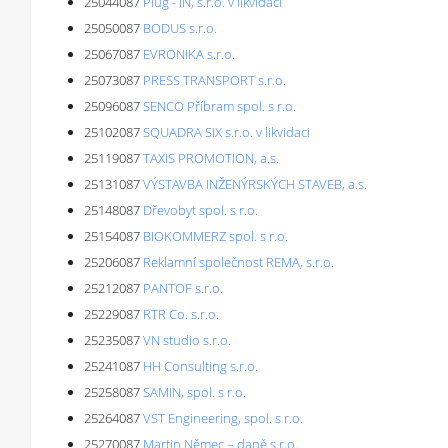
25044087
Plug - IN, s.r.o. v likvidaci
25050087
BODUS s.r.o.
25067087
EVRONIKA s.r.o.
25073087
PRESS TRANSPORT s.r.o.
25096087
SENCO Příbram spol. s r.o.
25102087
SQUADRA SIX s.r.o. v likvidaci
25119087
TAXIS PROMOTION, a.s.
25131087
VÝSTAVBA INŽENÝRSKÝCH STAVEB, a.s.
25148087
Dřevobyt spol. s r.o.
25154087
BIOKOMMERZ spol. s r.o.
25206087
Reklamní společnost REMA, s.r.o.
25212087
PANTOF s.r.o.
25229087
RTR Co. s.r.o.
25235087
VN studio s.r.o.
25241087
HH Consulting s.r.o.
25258087
SAMIN, spol. s r.o.
25264087
VST Engineering, spol. s r.o.
25270087
Martin Němec – daně s.r.o.