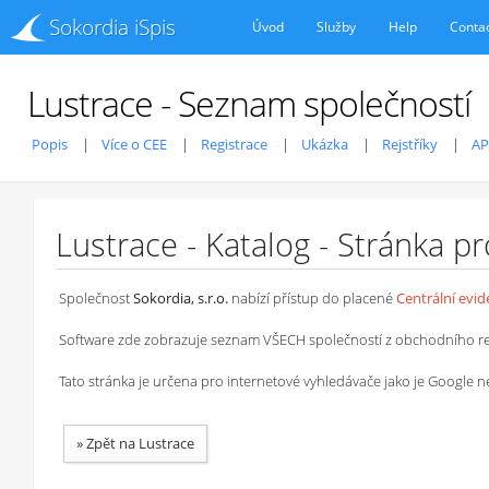
Sokordia iSpis
Úvod
Služby
Help
Conta
Lustrace - Seznam společností
Popis
Více o CEE
Registrace
Ukázka
Rejstříky
AP
Lustrace - Katalog - Stránka p
Společnost
Sokordia, s.r.o.
nabízí přístup do placené
Centrální evi
Software zde zobrazuje seznam VŠECH společností z obchodního rejstř
Tato stránka je určena pro internetové vyhledávače jako je Google
»
Zpět na Lustrace