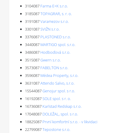
3104087
Farma E+K s.r.o.
3185087
TOPAGRAR, s. r. o.
3191087
Varamezov s.r.o.
3301087
SVIŽN s.r.o.
3376087
PLASTONED s.r.o.
3440087
MARTIGO spol. s.r.o.
3486087
Hodboďová s.r.o.
3515087
Gwern s.r.o.
3573087
FABELTON s.r.o.
3596087
Médea Property, s.r.o.
3631087
Attendo Salvo, s.r.o.
15544087
Genojur spol. s r.o.
16192087
SOLE spol. s r. o.
16736087
Karlstad Redskap s.r.o.
17048087
DOLEŽAL, spol. s r.o.
18825087
První komfortní s.r.o. - v likvidaci
22799087
Tepostone s.r.o.