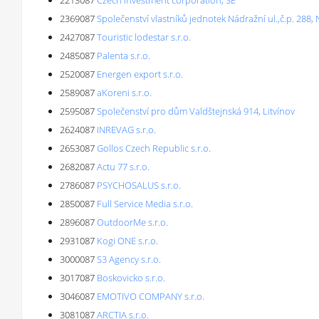
2213087
Czech investment corporation, SE
2369087
Společenství vlastníků jednotek Nádražní ul.,č.p. 288,
2427087
Touristic lodestar s.r.o.
2485087
Palenta s.r.o.
2520087
Energen export s.r.o.
2589087
aKoreni s.r.o.
2595087
Společenství pro dům Valdštejnská 914, Litvínov
2624087
INREVAG s.r.o.
2653087
Gollos Czech Republic s.r.o.
2682087
Actu 77 s.r.o.
2786087
PSYCHOSALUS s.r.o.
2850087
Full Service Media s.r.o.
2896087
OutdoorMe s.r.o.
2931087
Kogi ONE s.r.o.
3000087
S3 Agency s.r.o.
3017087
Boskovicko s.r.o.
3046087
EMOTIVO COMPANY s.r.o.
3081087
ARCTIA s.r.o.