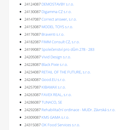
24124087
DEMOSTAVBY s.r.o.
24130087
Digamma CZ s.r.o.
24147087
Correct answer, s.r.o.
24153087
MODEL TOYS s.r.o.
24176087
Braventi s.r.o.
24182087
FIMM Consult CZ, s.r.o.
24199087
Společenství pro dům 278 - 283
24205087
Vivid Design s.r.o.
24228087
Black Pixie s.r.o.
24234087
RETAIL OF THE FUTURE, s.r.o.
24240087
Good.EU s.r.o.
24257087
KIBAMAX s.r.o.
24263087
FAVEX REAL, s.r.o.
24286087
TUNACO, SE
24292087
Rehabilitační ordinace - MUDr. Závrská s.r.o.
24309087
KMS GAMA s.r.o.
24315087
OK Food Services s.r.o.