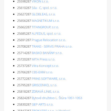
25598287
VIKON s.r.o.
25610287
Sila - C, spol. s r.o.
25627287
GLOBLEAS, s.r.o.
25656287
MAGNETIKUM s.r.o.
25662287
TITANGROUP, s.r.o.
25685287
ALFEDUS, spol. s r.o.
25691287
Prague Relocation s.r.o.
25708287
TRANS - SERVIS PRAHA s.r.o.
25714287
BASKO BANÁNY s.r.o.
25720287
MITA Press s.r.o.
25737287
Vitra Koncept s.r.o.
25766287
CBS-EXIM s.r.o.
25772287
PRINS SOFTWARE, s.r.o.
25795287
GRISCENKO, s.r.o.
25818287
ZDRAVÁ LINIE, s.r.o.
25824287
Bytové družstvo L. Štúra 1051-1053
25830287
GEP ARTS s.r.o.
25847287
TROKATES s.r.o. 'v likvidaci'