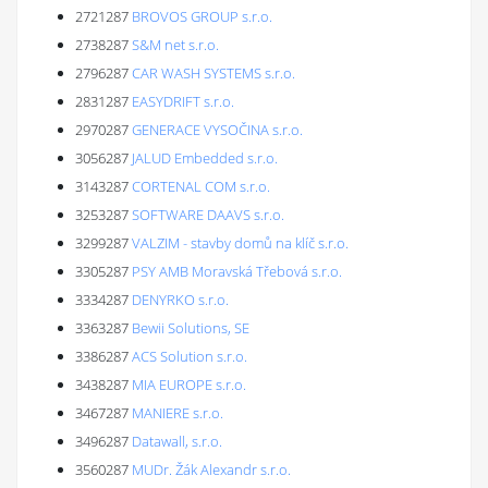
2721287
BROVOS GROUP s.r.o.
2738287
S&M net s.r.o.
2796287
CAR WASH SYSTEMS s.r.o.
2831287
EASYDRIFT s.r.o.
2970287
GENERACE VYSOČINA s.r.o.
3056287
JALUD Embedded s.r.o.
3143287
CORTENAL COM s.r.o.
3253287
SOFTWARE DAAVS s.r.o.
3299287
VALZIM - stavby domů na klíč s.r.o.
3305287
PSY AMB Moravská Třebová s.r.o.
3334287
DENYRKO s.r.o.
3363287
Bewii Solutions, SE
3386287
ACS Solution s.r.o.
3438287
MIA EUROPE s.r.o.
3467287
MANIERE s.r.o.
3496287
Datawall, s.r.o.
3560287
MUDr. Žák Alexandr s.r.o.