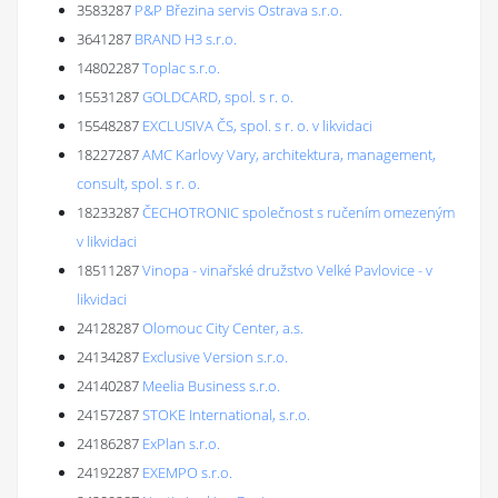
3583287
P&P Březina servis Ostrava s.r.o.
3641287
BRAND H3 s.r.o.
14802287
Toplac s.r.o.
15531287
GOLDCARD, spol. s r. o.
15548287
EXCLUSIVA ČS, spol. s r. o. v likvidaci
18227287
AMC Karlovy Vary, architektura, management,
consult, spol. s r. o.
18233287
ČECHOTRONIC společnost s ručením omezeným
v likvidaci
18511287
Vinopa - vinařské družstvo Velké Pavlovice - v
likvidaci
24128287
Olomouc City Center, a.s.
24134287
Exclusive Version s.r.o.
24140287
Meelia Business s.r.o.
24157287
STOKE International, s.r.o.
24186287
ExPlan s.r.o.
24192287
EXEMPO s.r.o.