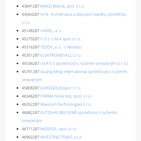
43841287
MAKO Blatná, spol. s r.o.
44564287
N+N - Konstrukce a dopravní stavby Litoměřice,
s.r.o.
45148287
VARIEL, a. s.
45270287
V O L U M A spol. s r.o.
45316287
TEDDY, a. s. - v likvidaci
45351287
ELEKTROMETALL s.r.o.
45536287
I N R E S společnost s ručením omezeným (s.r.o.)
45791287
Guang Ming International společnost s ručením
omezeným
45808287
EUROGOLD,spol. s r.o.
46346287
FARMA Nová Ves, spol. s r.o.
46352287
Maxicom Technologies s.r.o.
46682287
AUTOHAS BECHYNĚ společnost s ručením
omezeným
46711287
INGSPOL, spol. s r.o.
46902287
INVESTING Třebíč, s.r.o.