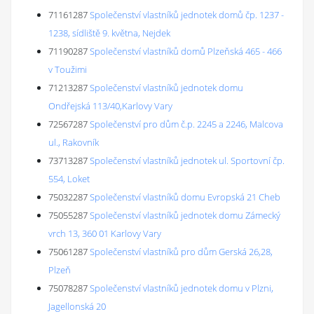
71161287
Společenství vlastníků jednotek domů čp. 1237 -
1238, sídliště 9. května, Nejdek
71190287
Společenství vlastníků domů Plzeňská 465 - 466
v Toužimi
71213287
Společenství vlastníků jednotek domu
Ondřejská 113/40,Karlovy Vary
72567287
Společenství pro dům č.p. 2245 a 2246, Malcova
ul., Rakovník
73713287
Společenství vlastníků jednotek ul. Sportovní čp.
554, Loket
75032287
Společenství vlastníků domu Evropská 21 Cheb
75055287
Společenství vlastníků jednotek domu Zámecký
vrch 13, 360 01 Karlovy Vary
75061287
Společenství vlastníků pro dům Gerská 26,28,
Plzeň
75078287
Společenství vlastníků jednotek domu v Plzni,
Jagellonská 20