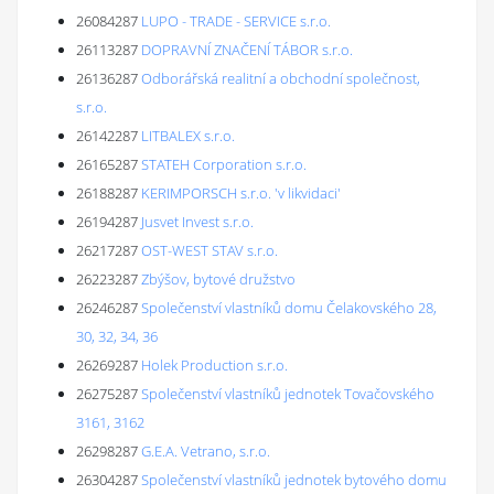
26084287
LUPO - TRADE - SERVICE s.r.o.
26113287
DOPRAVNÍ ZNAČENÍ TÁBOR s.r.o.
26136287
Odborářská realitní a obchodní společnost,
s.r.o.
26142287
LITBALEX s.r.o.
26165287
STATEH Corporation s.r.o.
26188287
KERIMPORSCH s.r.o. 'v likvidaci'
26194287
Jusvet Invest s.r.o.
26217287
OST-WEST STAV s.r.o.
26223287
Zbýšov, bytové družstvo
26246287
Společenství vlastníků domu Čelakovského 28,
30, 32, 34, 36
26269287
Holek Production s.r.o.
26275287
Společenství vlastníků jednotek Tovačovského
3161, 3162
26298287
G.E.A. Vetrano, s.r.o.
26304287
Společenství vlastníků jednotek bytového domu