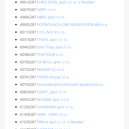
49610287
EURO-SATEL spol. s r. o. 'v likvidaci'
49679287
GRIFF, s.r.o.
49685287
SIBEX, spol. s r.o.
49905287
KOPÍROVACÍ A OBCHODNÍ CENTRUM s.r.o.
60110287
D O L M E N s.r.o.
60318287
FAVEA, spol. s r. o.
60463287
Joint Troja, spol.s r.o.
60486287
STAVTOUR s.r.o.
60706287
ISK Brno, spol. s r.o.
60735287
MONZA CZ, s.r.o.
60741287
TREND Group, s.r.o.
60793287
Krnovská lesní obchodní společnost a.s.
60839287
KADET, spol. s r.o.
60932287
BG Efekt, spol. s r.o.
61250287
KAVARAMA spol. s r.o.
61458287
VERA - HARY, s.r.o.
61539287
Štětina spol. s r.o. 'v likvidaci'