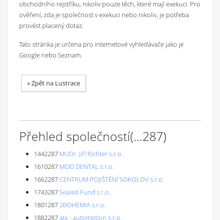
obchodního rejstříku, nikoliv pouze těch, které mají exekuci. Pro
ověření, zda je společnost v exekuci nebo nikoliv, je potřeba
provést placený dotaz.
Tato stránka je určena pro internetové vyhledávače jako je
Google nebo Seznam.
»
Zpět na Lustrace
Přehled společností
(...
287
)
1442287
MUDr. Jiří Richter s.r.o.
1610287
MOD DENTAL s.r.o.
1662287
CENTRUM POJIŠTĚNÍ SOKOLOV s.r.o.
1743287
Sealed Fund s.r.o.
1801287
2BOHEMIA s.r.o.
1882287
atx - automotion s.r.o.