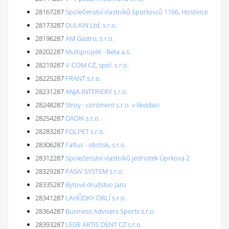
28167287
Společenství vlastníků Sportovců 1166, Hostivice
28173287
DULKIN Ltd. s.r.o.
28196287
AM Gastro, s.r.o.
28202287
Multiprojekt - Beta a.s.
28219287
V-COM.CZ, spol. s r.o.
28225287
FRANT s.r.o.
28231287
ANJA-INTERIERY s.r.o.
28248287
Stroy - continent s.r.o. v likvidaci
28254287
DADIK s.r.o.
28283287
FOLPET s.r.o.
28306287
Faltus - sítotisk, s.r.o.
28312287
Společenství vlastníků jednotek Úprkova 2
28329287
PASIV SYSTEM s.r.o.
28335287
Bytové družstvo Jaro
28341287
LAHŮDKY ORLÍ s.r.o.
28364287
Business Advisers Sports s.r.o.
28393287
LEGE ARTIS DENT CZ s.r.o.