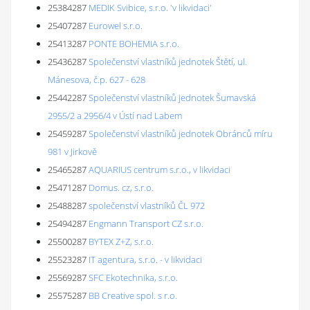
25384287
MEDIK Svibice, s.r.o. 'v likvidaci'
25407287
Eurowel s.r.o.
25413287
PONTE BOHEMIA s.r.o.
25436287
Společenství vlastníků jednotek Štětí, ul.
Mánesova, č.p. 627 - 628
25442287
Společenství vlastníků jednotek Šumavská
2955/2 a 2956/4 v Ústí nad Labem
25459287
Společenství vlastníků jednotek Obránců míru
981 v Jirkově
25465287
AQUARIUS centrum s.r.o., v likvidaci
25471287
Domus. cz, s.r.o.
25488287
společenství vlastníků ČL 972
25494287
Engmann Transport CZ s.r.o.
25500287
BYTEX Z+Z, s.r.o.
25523287
IT agentura, s.r.o. - v likvidaci
25569287
SFC Ekotechnika, s.r.o.
25575287
BB Creative spol. s r.o.