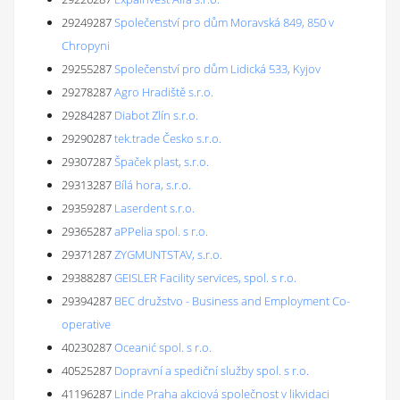
29249287
Společenství pro dům Moravská 849, 850 v
Chropyni
29255287
Společenství pro dům Lidická 533, Kyjov
29278287
Agro Hradiště s.r.o.
29284287
Diabot Zlín s.r.o.
29290287
tek.trade Česko s.r.o.
29307287
Špaček plast, s.r.o.
29313287
Bílá hora, s.r.o.
29359287
Laserdent s.r.o.
29365287
aPPelia spol. s r.o.
29371287
ZYGMUNTSTAV, s.r.o.
29388287
GEISLER Facility services, spol. s r.o.
29394287
BEC družstvo - Business and Employment Co-
operative
40230287
Oceanić spol. s r.o.
40525287
Dopravní a spediční služby spol. s r.o.
41196287
Linde Praha akciová společnost v likvidaci