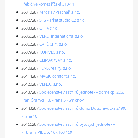
Třebíč,Velkomeziříčská 310-11
26310287
Miroslav Prachař, s.r.o.
26327287
S+S Parket studio CZ s.r.o.
26333287
QI FA s.r.o.
26356287
VERDI International s.r.o.
26362287
CAFÉ CITY, s.r.o.
26379287
KONMES s.r.o.
26385287
CLIMAX WAY, s.r.o.
26408287
FENIX reality, s.r.o.
26414287
MAGIC comfort s.r.o.
26420287
VENEC, s.r.o.
26437287
Společenství vlastníků jednotek v domě čp. 225,
Fráni Šrámka 13, Praha 5 - Smíchov
26443287
Společenství vlastníků domu Doubravčická 2199,
Praha 10
26466287
Společenství vlastníků bytových jednotek v
Příbrami VII, č.p. 167,168,169