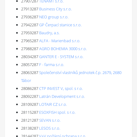
27907287
TENAMT s.r.o.
27913287
Business City s.r.o.
27936287
NEO group s.r.o.
27942287
GP Čerpací stanice s.r.o.
27959287
Baudry, a.s.
27965287
ALFA - Marienbad s.r.o.
27988287
AGRO BOHEMIA 3000 s.r.o.
28034287
GANTER E - SYSTEM s.r.o.
28057287
F - farma s.r.o.
28063287
Společenství vlastníků jednotek č.p. 2679, 2680
Tábor
28086287
CTP INVEST V, spol. s r.o.
28092287
Latrán Development s.r.o.
28109287
LOTAIR CZ s.r.o.
28115287
ESOXFISH spol. s r.o.
28121287
SEVAN s.r.o.
28138287
LESOS s.r.o.
28144287
V+V požární ochrana s.r.o.