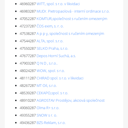
46960287
WITT, spol. s r.o. v likvidaci
46983287
MUDr. Pietropaolová - interní ordinace s.r.o.
47052287
KOMTUR,společnost s ručením omezeným
47237287
ČOS exim, s. r. o.
47538287
A p p y, společnost s ručením omezeným
47544287
ALTA, spol. s.r.o.
47550287
SELKO Praha, s.r.o.
47677287
Depos Horní Suchá, a.s.
47903287
Q N D , s.r.o..
48024287
WOW, spol. s r.o.
48111287
CHIRAD spol. s r.o. v likvidaci
48267287
MT Oil, s.r.o.
48539287
CEKAPO,spol. s r.o.
48910287
AGROSTAV Prostějov, akciová společnost
49060287
Olma R+ s.r.o.
49355287
SNOW s r. o.
49436287
BZS-Reklam, s.r.o.