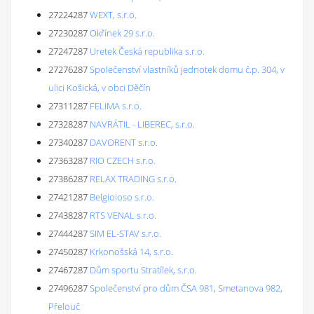
27224287
WEXT, s.r.o.
27230287
Okřínek 29 s.r.o.
27247287
Uretek Česká republika s.r.o.
27276287
Společenství vlastníků jednotek domu č.p. 304, v
ulici Košická, v obci Děčín
27311287
FELIMA s.r.o.
27328287
NAVRÁTIL - LIBEREC, s.r.o.
27340287
DAVORENT s.r.o.
27363287
RIO CZECH s.r.o.
27386287
RELAX TRADING s.r.o.
27421287
Belgioioso s.r.o.
27438287
RTS VENAL s.r.o.
27444287
SIM EL-STAV s.r.o.
27450287
Krkonošská 14, s.r.o.
27467287
Dům sportu Stratílek, s.r.o.
27496287
Společenství pro dům ČSA 981, Smetanova 982,
Přelouč