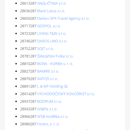
28613287
ANGLIČTINA s.r.o.
28636287
Black Lotus s.r.o.
28659287
Darkov SPA Travel Agency s.r.o.
28717287
GOSPOL s.r.o.
28723287
LIVING T&W s.r.o.
28746287
DAROS UNO s.r.o.
28752287
SOJT s.r.o.
28781287
Železářství Fulka s.r.o.
28810287
BONA - KORBA s. r. o.
28827287
BAMIRE s.r.o.
28879287
ANTOŠ s.r.o.
28891287
L & MT Holding SE
28914287
VÝCHODOČESKÝ KOVOŠROT s.r.o.
28937287
BODRUM s.r.o.
28943287
ANJEN, s.r.o.
28966287
WSB Andělka s.r.o.
28989287
Forers, s. r. o.