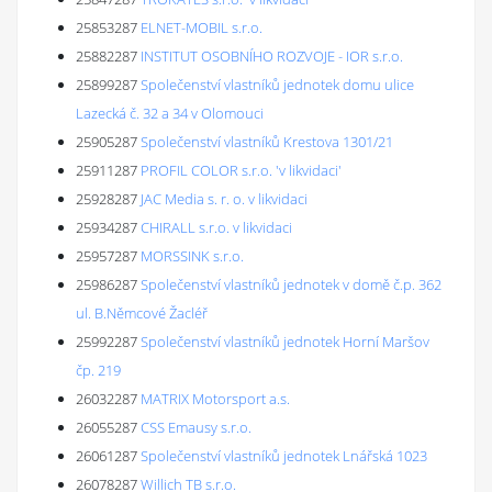
25853287
ELNET-MOBIL s.r.o.
25882287
INSTITUT OSOBNÍHO ROZVOJE - IOR s.r.o.
25899287
Společenství vlastníků jednotek domu ulice
Lazecká č. 32 a 34 v Olomouci
25905287
Společenství vlastníků Krestova 1301/21
25911287
PROFIL COLOR s.r.o. 'v likvidaci'
25928287
JAC Media s. r. o. v likvidaci
25934287
CHIRALL s.r.o. v likvidaci
25957287
MORSSINK s.r.o.
25986287
Společenství vlastníků jednotek v domě č.p. 362
ul. B.Němcové Žacléř
25992287
Společenství vlastníků jednotek Horní Maršov
čp. 219
26032287
MATRIX Motorsport a.s.
26055287
CSS Emausy s.r.o.
26061287
Společenství vlastníků jednotek Lnářská 1023
26078287
Willich TB s.r.o.