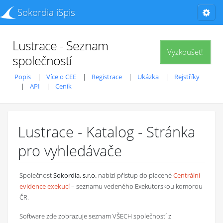
Sokordia iSpis
Lustrace - Seznam
Vyzkoušet!
společností
Popis
Více o CEE
Registrace
Ukázka
Rejstříky
API
Ceník
Lustrace - Katalog - Stránka
pro vyhledávače
Společnost
Sokordia, s.r.o.
nabízí přístup do placené
Centrální
evidence exekucí
– seznamu vedeného Exekutorskou komorou
ČR.
Software zde zobrazuje seznam VŠECH společností z