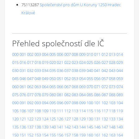
75113287
Společenství pro dům U Koruny 1250 Hradec
Králové
Přehled společností dle IČ
000
001
002
003
004
005
006
007
008
009
010
011
012
013
014
015
016
017
018
019
020
021
022
023
024
025
026
027
028
029
030
031
032
033
034
035
036
037
038
039
040
041
042
043
044
045
046
047
048
049
050
051
052
053
054
055
056
057
058
059
060
061
062
063
064
065
066
067
068
069
070
071
072
073
074
075
076
077
078
079
080
081
082
083
084
085
086
087
088
089
090
091
092
093
094
095
096
097
098
099
100
101
102
103
104
105
106
107
108
109
110
111
112
113
114
115
116
117
118
119
120
121
122
123
124
125
126
127
128
129
130
131
132
133
134
135
136
137
138
139
140
141
142
143
144
145
146
147
148
149
150
151
152
153
154
155
156
157
158
159
160
161
162
163
164