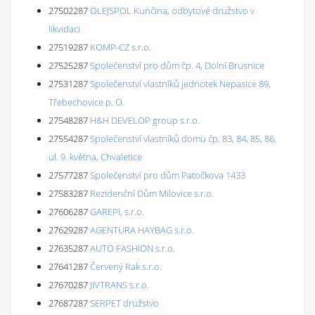
27502287
OLEJSPOL Kunčina, odbytové družstvo v
likvidaci
27519287
KOMP-CZ s.r.o.
27525287
Společenství pro dům čp. 4, Dolní Brusnice
27531287
Společenství vlastníků jednotek Nepasice 89,
Třebechovice p. O.
27548287
H&H DEVELOP group s.r.o.
27554287
Společenství vlastníků domu čp. 83, 84, 85, 86,
ul. 9. května, Chvaletice
27577287
Společenství pro dům Patočkova 1433
27583287
Rezidenční Dům Milovice s.r.o.
27606287
GAREPI, s.r.o.
27629287
AGENTURA HAYBAG s.r.o.
27635287
AUTO FASHION s.r.o.
27641287
Červený Rak s.r.o.
27670287
JIVTRANS s.r.o.
27687287
SERPET družstvo