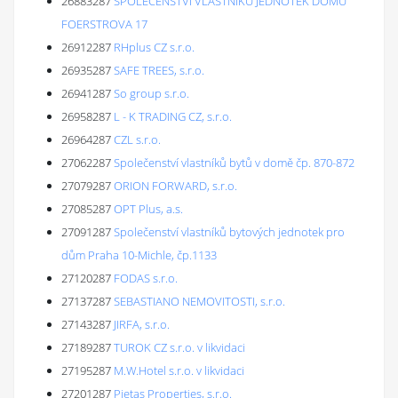
26883287
SPOLEČENSTVÍ VLASTNÍKŮ JEDNOTEK DOMU
FOERSTROVA 17
26912287
RHplus CZ s.r.o.
26935287
SAFE TREES, s.r.o.
26941287
So group s.r.o.
26958287
L - K TRADING CZ, s.r.o.
26964287
CZL s.r.o.
27062287
Společenství vlastníků bytů v domě čp. 870-872
27079287
ORION FORWARD, s.r.o.
27085287
OPT Plus, a.s.
27091287
Společenství vlastníků bytových jednotek pro
dům Praha 10-Michle, čp.1133
27120287
FODAS s.r.o.
27137287
SEBASTIANO NEMOVITOSTI, s.r.o.
27143287
JIRFA, s.r.o.
27189287
TUROK CZ s.r.o. v likvidaci
27195287
M.W.Hotel s.r.o. v likvidaci
27201287
Pietas Properties, s.r.o.