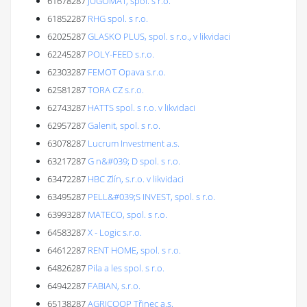
61678287
JUGOMAT, spol. s r.o.
61852287
RHG spol. s r.o.
62025287
GLASKO PLUS, spol. s r.o., v likvidaci
62245287
POLY-FEED s.r.o.
62303287
FEMOT Opava s.r.o.
62581287
TORA CZ s.r.o.
62743287
HATTS spol. s r.o. v likvidaci
62957287
Galenit, spol. s r.o.
63078287
Lucrum Investment a.s.
63217287
G n&#039; D spol. s r.o.
63472287
HBC Zlín, s.r.o. v likvidaci
63495287
PELL&#039;S INVEST, spol. s r.o.
63993287
MATECO, spol. s r.o.
64583287
X - Logic s.r.o.
64612287
RENT HOME, spol. s r.o.
64826287
Pila a les spol. s r.o.
64942287
FABIAN, s.r.o.
65138287
AGRICOOP Třinec a.s.