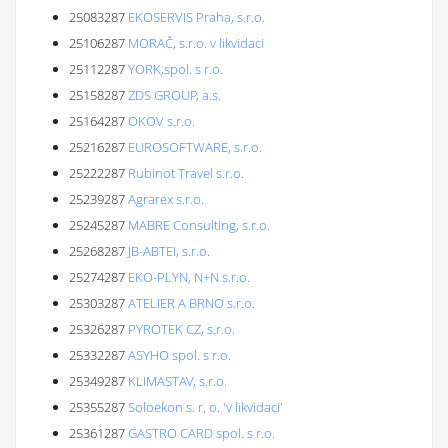
25083287
EKOSERVIS Praha, s.r.o.
25106287
MORAČ, s.r.o. v likvidaci
25112287
YORK,spol. s r.o.
25158287
ZDS GROUP, a.s.
25164287
OKOV s.r.o.
25216287
EUROSOFTWARE, s.r.o.
25222287
Rubinot Travel s.r.o.
25239287
Agrarex s.r.o.
25245287
MABRE Consulting, s.r.o.
25268287
JB-ABTEI, s.r.o.
25274287
EKO-PLYN, N+N s.r.o.
25303287
ATELIER A BRNO s.r.o.
25326287
PYROTEK CZ, s.r.o.
25332287
ASYHO spol. s r.o.
25349287
KLIMASTAV, s.r.o.
25355287
Soloekon s. r. o. 'v likvidaci'
25361287
GASTRO CARD spol. s r.o.