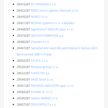
28416287
KV PERSONA s.r.o.
28422287
MSB Czech Logistics Services s.r.o.
28439287
NORST s.r.o.
28451287
BUDres systems s.r.o. v likvidaci
28468287
Agentura JT GROUP, spol. s r.o.
28474287
GEOSAN OMIKRON, a.s.
28480287
Checker s.r.o.
28497287
Společenství vlastníků jednotek pro bytový dům
Borovanská 3387 v Praze
28503287
ATUPS, s.r.o.
28526287
Revelue group s.r.o.
28532287
ASPECTIO a.s.
28549287
HASE Solar s.r.o.
28561287
FRAVEGA INDUSTRY spol. s r.o.
28584287
STAVBY 91 s.r.o.
28590287
Gastro MARSE s.r.o.
28607287
DESPOPOLO s.r.o.