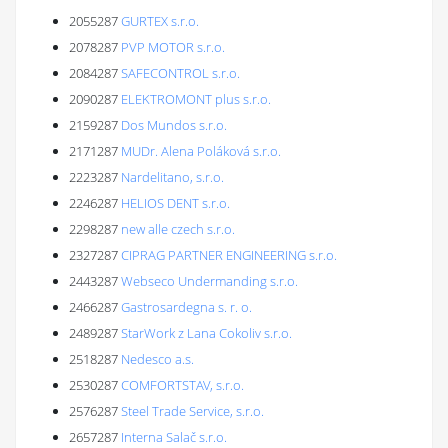
2055287
GURTEX s.r.o.
2078287
PVP MOTOR s.r.o.
2084287
SAFECONTROL s.r.o.
2090287
ELEKTROMONT plus s.r.o.
2159287
Dos Mundos s.r.o.
2171287
MUDr. Alena Poláková s.r.o.
2223287
Nardelitano, s.r.o.
2246287
HELIOS DENT s.r.o.
2298287
new alle czech s.r.o.
2327287
CIPRAG PARTNER ENGINEERING s.r.o.
2443287
Webseco Undermanding s.r.o.
2466287
Gastrosardegna s. r. o.
2489287
StarWork z Lana Cokoliv s.r.o.
2518287
Nedesco a.s.
2530287
COMFORTSTAV, s.r.o.
2576287
Steel Trade Service, s.r.o.
2657287
Interna Salač s.r.o.