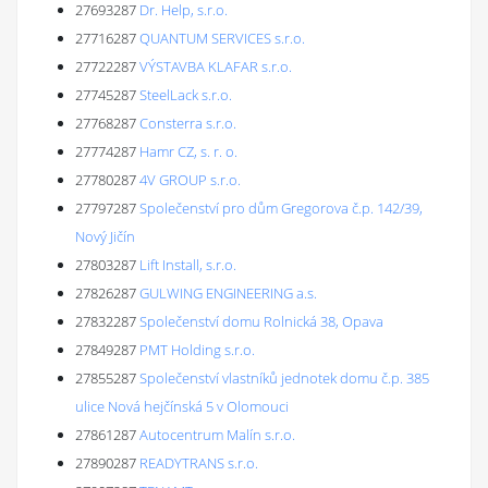
27693287
Dr. Help, s.r.o.
27716287
QUANTUM SERVICES s.r.o.
27722287
VÝSTAVBA KLAFAR s.r.o.
27745287
SteelLack s.r.o.
27768287
Consterra s.r.o.
27774287
Hamr CZ, s. r. o.
27780287
4V GROUP s.r.o.
27797287
Společenství pro dům Gregorova č.p. 142/39,
Nový Jičín
27803287
Lift Install, s.r.o.
27826287
GULWING ENGINEERING a.s.
27832287
Společenství domu Rolnická 38, Opava
27849287
PMT Holding s.r.o.
27855287
Společenství vlastníků jednotek domu č.p. 385
ulice Nová hejčínská 5 v Olomouci
27861287
Autocentrum Malín s.r.o.
27890287
READYTRANS s.r.o.