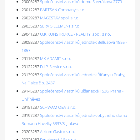
29006287
Společenství vlastníků domu Štverákova 2779
29012287
BARTSAN Company s.r.o.
29029287
MAGESTAV spol. s r.o.
29035287
SERVIS ELEMENT s.r.o.
29041287
O.K.KONSTRUKCE - REALITY, spol. s r.o.
29058287
Společenství vlastníků jednotek Bellušova 1855 -
1857
29116287
MK ADAMIT s.r.o.
29122287
D.I.P. Service s.r.o.
29139287
Společenství vlastníků jednotek Říčany u Prahy,
Na Fialce č.p. 2437
29145287
Společenství vlastníků Blšanecká 1536, Praha -
Uhříněves
29151287
SCHWAM O&V s.r.o.
29197287
Společenství vlastníků jednotek obytného domu
Romana Havelky 5337/8, Jihlava
29203287
Atrium Gastro s.r.o.
29226287
Expainvest Alfa s.r.o.