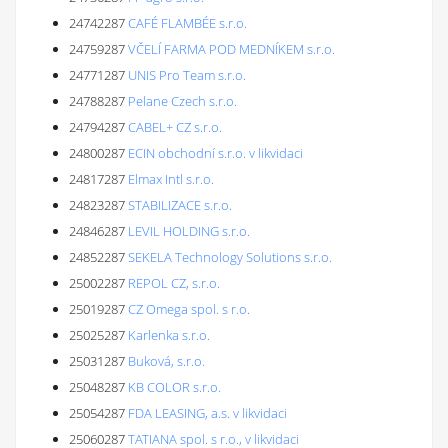
24742287
CAFÉ FLAMBÉE s.r.o.
24759287
VČELÍ FARMA POD MEDNÍKEM s.r.o.
24771287
UNIS Pro Team s.r.o.
24788287
Pelane Czech s.r.o.
24794287
CABEL+ CZ s.r.o.
24800287
ECIN obchodní s.r.o. v likvidaci
24817287
Elmax Intl s.r.o.
24823287
STABILIZACE s.r.o.
24846287
LEVIL HOLDING s.r.o.
24852287
SEKELA Technology Solutions s.r.o.
25002287
REPOL CZ, s.r.o.
25019287
CZ Omega spol. s r.o.
25025287
Karlenka s.r.o.
25031287
Buková, s.r.o.
25048287
KB COLOR s.r.o.
25054287
FDA LEASING, a.s. v likvidaci
25060287
TATIANA spol. s r.o., v likvidaci