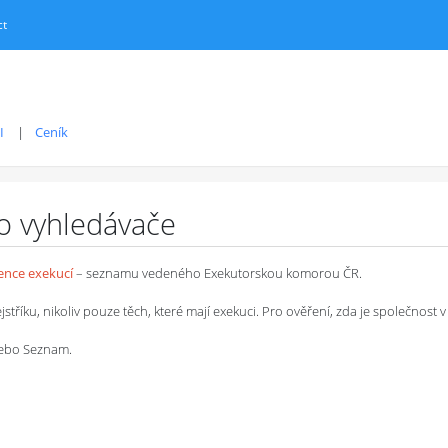
ct
I
Ceník
ro vyhledávače
dence exekucí
– seznamu vedeného Exekutorskou komorou ČR.
íku, nikoliv pouze těch, které mají exekuci. Pro ověření, zda je společnost v 
 nebo Seznam.