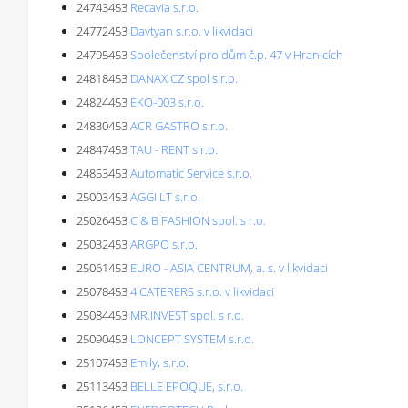
24743453
Recavia s.r.o.
24772453
Davtyan s.r.o. v likvidaci
24795453
Společenství pro dům č.p. 47 v Hranicích
24818453
DANAX CZ spol s.r.o.
24824453
EKO-003 s.r.o.
24830453
ACR GASTRO s.r.o.
24847453
TAU - RENT s.r.o.
24853453
Automatic Service s.r.o.
25003453
AGGI LT s.r.o.
25026453
C & B FASHION spol. s r.o.
25032453
ARGPO s.r.o.
25061453
EURO - ASIA CENTRUM, a. s. v likvidaci
25078453
4 CATERERS s.r.o. v likvidaci
25084453
MR.INVEST spol. s r.o.
25090453
LONCEPT SYSTEM s.r.o.
25107453
Emily, s.r.o.
25113453
BELLE EPOQUE, s.r.o.