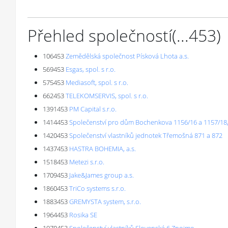
Přehled společností
(...
453
)
106453
Zemědělská společnost Písková Lhota a.s.
569453
Esgas, spol. s r.o.
575453
Mediasoft, spol. s r.o.
662453
TELEKOMSERVIS, spol. s r.o.
1391453
PM Capital s.r.o.
1414453
Společenství pro dům Bochenkova 1156/16 a 1157/18
1420453
Společenství vlastníků jednotek Třemošná 871 a 872
1437453
HASTRA BOHEMIA, a.s.
1518453
Metezi s.r.o.
1709453
Jake&James group a.s.
1860453
TriCo systems s.r.o.
1883453
GREMYSTA system, s.r.o.
1964453
Rosika SE