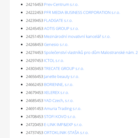
24216453
Prev-Centrum s.r.o.
24222453
PFR MEDIA BUSINESS CORPORATION s.r.o.
24239453
FLADGATE s.r.o.
24245453
AOTIS GROUP s.r.o.
24251453
Mezinárodní inovativní kancelář s.r.o.
24268453
Genesio s.r.o.
24274453
Společenství vlastníků pro dům Malostranské nám. 26
24297453
ICTOI, s.r.o.
24303453
TRECATE GROUP s.r.o.
24656453
Janette beauty s.r.o.
24662453
BORIENNE, s.r.o.
24679453
XELEREX s.r.o.
24685453
YAD Czech, s.r.o.
24691453
Amuria Trading s.r.o.
24708453
STOFI KOVO s.r.o.
24720453
E-LINK IMP&EXP s.r.o.
24737453
ORTOKLINIK-STAŠA s.r.o.