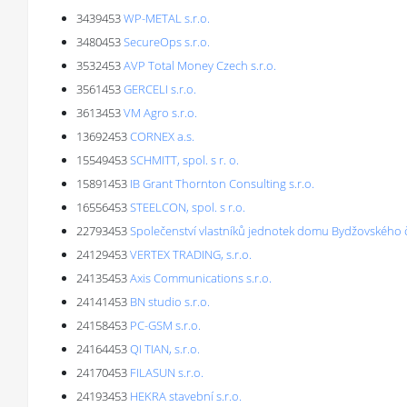
3439453
WP-METAL s.r.o.
3480453
SecureOps s.r.o.
3532453
AVP Total Money Czech s.r.o.
3561453
GERCELI s.r.o.
3613453
VM Agro s.r.o.
13692453
CORNEX a.s.
15549453
SCHMITT, spol. s r. o.
15891453
IB Grant Thornton Consulting s.r.o.
16556453
STEELCON, spol. s r.o.
22793453
Společenství vlastníků jednotek domu Bydžovského č.
24129453
VERTEX TRADING, s.r.o.
24135453
Axis Communications s.r.o.
24141453
BN studio s.r.o.
24158453
PC-GSM s.r.o.
24164453
QI TIAN, s.r.o.
24170453
FILASUN s.r.o.
24193453
HEKRA stavební s.r.o.