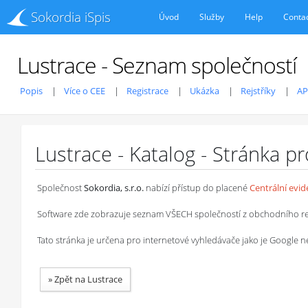
Sokordia iSpis
Úvod
Služby
Help
Conta
Lustrace - Seznam společností
Popis
Více o CEE
Registrace
Ukázka
Rejstříky
AP
Lustrace - Katalog - Stránka p
Společnost
Sokordia, s.r.o.
nabízí přístup do placené
Centrální evi
Software zde zobrazuje seznam VŠECH společností z obchodního rejstř
Tato stránka je určena pro internetové vyhledávače jako je Google
»
Zpět na Lustrace