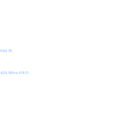
ělská 36
629, Bílina 418 01