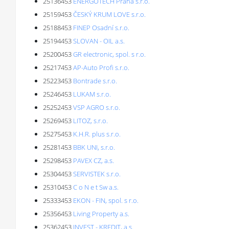
25136453
ENERGOTECH Praha s.r.o.
25159453
ČESKÝ KRUM LOVE s.r.o.
25188453
FINEP Osadní s.r.o.
25194453
SLOVAN - OIL a.s.
25200453
GR electronic, spol. s r.o.
25217453
AP-Auto Profi s.r.o.
25223453
Bontrade s.r.o.
25246453
LUKAM s.r.o.
25252453
VSP AGRO s.r.o.
25269453
LITOZ, s.r.o.
25275453
K.H.R. plus s.r.o.
25281453
BBK UNI, s.r.o.
25298453
PAVEX CZ, a.s.
25304453
SERVISTEK s.r.o.
25310453
C o N e t Sw a.s.
25333453
EKON - FIN, spol. s r.o.
25356453
Living Property a.s.
25362453
INVEST - KREDIT, a.s.