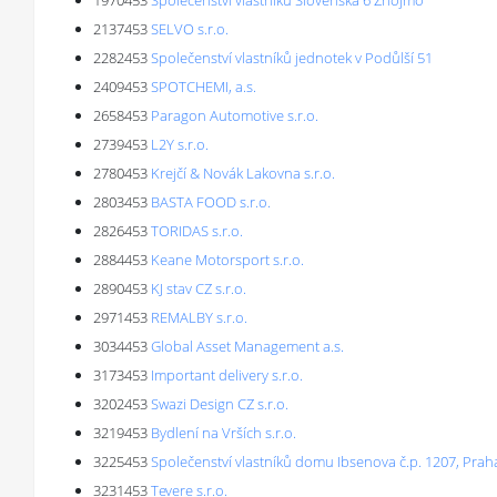
1970453
Společenství vlastníků Slovenská 6 Znojmo
2137453
SELVO s.r.o.
2282453
Společenství vlastníků jednotek v Podůlší 51
2409453
SPOTCHEMI, a.s.
2658453
Paragon Automotive s.r.o.
2739453
L2Y s.r.o.
2780453
Krejčí & Novák Lakovna s.r.o.
2803453
BASTA FOOD s.r.o.
2826453
TORIDAS s.r.o.
2884453
Keane Motorsport s.r.o.
2890453
KJ stav CZ s.r.o.
2971453
REMALBY s.r.o.
3034453
Global Asset Management a.s.
3173453
Important delivery s.r.o.
3202453
Swazi Design CZ s.r.o.
3219453
Bydlení na Vrších s.r.o.
3225453
Společenství vlastníků domu Ibsenova č.p. 1207, Prah
3231453
Tevere s.r.o.