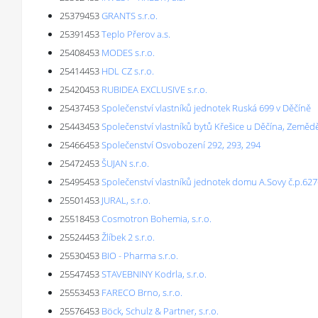
25379453
GRANTS s.r.o.
25391453
Teplo Přerov a.s.
25408453
MODES s.r.o.
25414453
HDL CZ s.r.o.
25420453
RUBIDEA EXCLUSIVE s.r.o.
25437453
Společenství vlastníků jednotek Ruská 699 v Děčíně
25443453
Společenství vlastníků bytů Křešice u Děčína, Zeměd
25466453
Společenství Osvobození 292, 293, 294
25472453
ŠUJAN s.r.o.
25495453
Společenství vlastníků jednotek domu A.Sovy č.p.627-
25501453
JURAL, s.r.o.
25518453
Cosmotron Bohemia, s.r.o.
25524453
Žlíbek 2 s.r.o.
25530453
BIO - Pharma s.r.o.
25547453
STAVEBNINY Kodrla, s.r.o.
25553453
FARECO Brno, s.r.o.
25576453
Böck, Schulz & Partner, s.r.o.