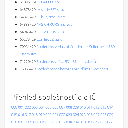
64086429
LUGAFO s.r.o.
64578429
IMM INVEST s.r.o.
64827429
FDbus, spol. s r.o.
64833429
ARS CHIRURGIE s.r.o.,
64943429
ORKA PLUS s.r.o.
65278429
ConTax CZ, s.r.o.
70931429
Společenství vlastníků jednotek Seifertova 4160,
Chomutov
71220429
Společenství č.p. 50 a 51 Libavské Údolí
75056429
Společenství vlastníků pro dům U Špejcharu 732
Přehled společností dle IČ
000
001
002
003
004
005
006
007
008
009
010
011
012
013
014
015
016
017
018
019
020
021
022
023
024
025
026
027
028
029
030
031
032
033
034
035
036
037
038
039
040
041
042
043
044