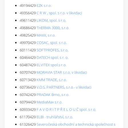
49194429
EZK s.r.o.
49356429
C R W , spol. s r.o. v likvidaci
49611429
LIKOM, spol. s r.o.
49686429
THERMA 3000, s.r.o.
49825429
MAXX, s.r.o.
49970429
COSAC, spol. s r.o.
60111429
SOFTPROFES, s.r.o.
60464429
DATECH spol. s r. o.
60487429
ELVITEX spol.s r.o.
60707429
MORAVIA STAR s.r.o. v likvidaci
60713429
KMM TRADE, s.r.o.
60736429
V.O.S. PARTNERS, s.r.o.- v likvidaci
60742429
PRADAK Brno, s.r.o.
60794429
MediaMax s.r.o.
60933429
F A V O R I T P Ř E L O U Č spol. s r.o.
61170429
ELBI - truhlářství, s.r.o.
61326429
Severočeská obchodní a technická společnost s