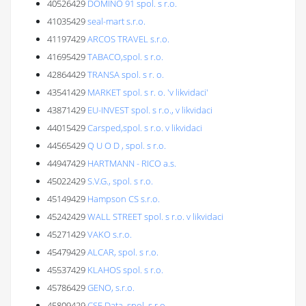
40526429
DOMINO 91 spol. s r.o.
41035429
seal-mart s.r.o.
41197429
ARCOS TRAVEL s.r.o.
41695429
TABACO,spol. s r.o.
42864429
TRANSA spol. s r. o.
43541429
MARKET spol. s r. o. 'v likvidaci'
43871429
EU-INVEST spol. s r.o., v likvidaci
44015429
Carsped,spol. s r.o. v likvidaci
44565429
Q U O D , spol. s r.o.
44947429
HARTMANN - RICO a.s.
45022429
S.V.G., spol. s r.o.
45149429
Hampson CS s.r.o.
45242429
WALL STREET spol. s r.o. v likvidaci
45271429
VAKO s.r.o.
45479429
ALCAR, spol. s r.o.
45537429
KLAHOS spol. s r.o.
45786429
GENO, s.r.o.
45809429
CSE Data, spol. s r.o.