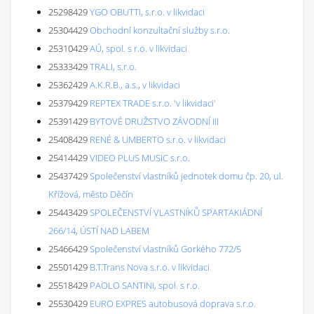
25298429
YGO OBUTTI, s.r.o. v likvidaci
25304429
Obchodní konzultační služby s.r.o.
25310429
AÚ, spol. s r.o. v likvidaci
25333429
TRALI, s.r.o.
25362429
A.K.R.B., a.s., v likvidaci
25379429
REPTEX TRADE s.r.o. 'v likvidaci'
25391429
BYTOVÉ DRUŽSTVO ZÁVODNÍ III
25408429
RENÉ & UMBERTO s.r.o. v likvidaci
25414429
VIDEO PLUS MUSIC s.r.o.
25437429
Společenství vlastníků jednotek domu čp. 20, ul.
Křížová, město Děčín
25443429
SPOLEČENSTVÍ VLASTNÍKŮ SPARTAKIÁDNÍ
266/14, ÚSTÍ NAD LABEM
25466429
Společenství vlastníků Gorkého 772/5
25501429
B.T.Trans Nova s.r.o. v likvidaci
25518429
PAOLO SANTINI, spol. s r.o.
25530429
EURO EXPRES autobusová doprava s.r.o.