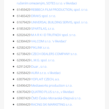
ručením omezeným, SOTES s.r.o. v likvidaci
61459429
REBBECA FILM PRODUCTION, spol. s r.o.
61465429
DRAKS spol. s r.o.
61679429
UNIVERSAL BUILDING SERVIS, spol. s r.o.
61853429
SPARTILAS, s.r.o.
62026429
M A R K I D TRUTNOV spol. s r.o.
62304429
VALCOM s.r.o. 'v likvidaci'
62582429
PIKLINK s.r.o.
62738429
CZECH DEALERS COMPANY s.r.o.
62906429
L.M.G. spol. s r.o.
62912429
Duar , s.r.o.
62958429
AURA s.r.o. v likvidaci
63079429
YOPLAIT CZECH, a.s.
63496429
Mediaworks production s.r.o.
63670429
QUATRO PLUS s.r.o., v likvidaci
63907429
ČMO Česko-Moravská-Olejová s.r.o.
63994429
RACING SKI MARKETING s.r.o.