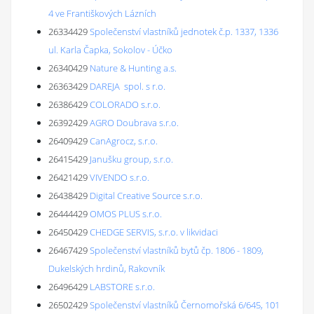
4 ve Františkových Lázních
26334429
Společenství vlastníků jednotek č.p. 1337, 1336
ul. Karla Čapka, Sokolov - Účko
26340429
Nature & Hunting a.s.
26363429
DAREJA spol. s r.o.
26386429
COLORADO s.r.o.
26392429
AGRO Doubrava s.r.o.
26409429
CanAgrocz, s.r.o.
26415429
Janušku group, s.r.o.
26421429
VIVENDO s.r.o.
26438429
Digital Creative Source s.r.o.
26444429
OMOS PLUS s.r.o.
26450429
CHEDGE SERVIS, s.r.o. v likvidaci
26467429
Společenství vlastníků bytů čp. 1806 - 1809,
Dukelských hrdinů, Rakovník
26496429
LABSTORE s.r.o.
26502429
Společenství vlastníků Černomořská 6/645, 101