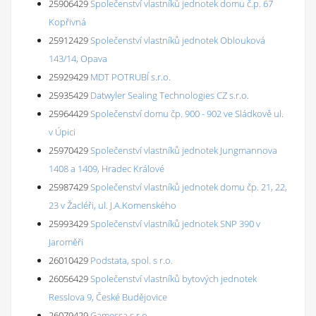
25906429
Společenství vlastníků jednotek domu č.p. 67
Kopřivná
25912429
Společenství vlastníků jednotek Oblouková
143/14, Opava
25929429
MDT POTRUBÍ s.r.o.
25935429
Datwyler Sealing Technologies CZ s.r.o.
25964429
Společenství domu čp. 900 - 902 ve Sládkově ul.
v Úpici
25970429
Společenství vlastníků jednotek Jungmannova
1408 a 1409, Hradec Králové
25987429
Společenství vlastníků jednotek domu čp. 21, 22,
23 v Žacléři, ul. J.A.Komenského
25993429
Společenství vlastníků jednotek SNP 390 v
Jaroměři
26010429
Podstata, spol. s r.o.
26056429
Společenství vlastníků bytových jednotek
Resslova 9, České Budějovice
26079429
Gamessa s.r.o.