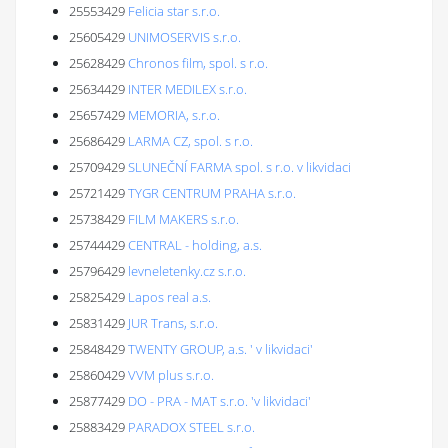
25553429
Felicia star s.r.o.
25605429
UNIMOSERVIS s.r.o.
25628429
Chronos film, spol. s r.o.
25634429
INTER MEDILEX s.r.o.
25657429
MEMORIA, s.r.o.
25686429
LARMA CZ, spol. s r.o.
25709429
SLUNEČNÍ FARMA spol. s r.o. v likvidaci
25721429
TYGR CENTRUM PRAHA s.r.o.
25738429
FILM MAKERS s.r.o.
25744429
CENTRAL - holding, a.s.
25796429
levneletenky.cz s.r.o.
25825429
Lapos real a.s.
25831429
JUR Trans, s.r.o.
25848429
TWENTY GROUP, a.s. ' v likvidaci'
25860429
VVM plus s.r.o.
25877429
DO - PRA - MAT s.r.o. 'v likvidaci'
25883429
PARADOX STEEL s.r.o.