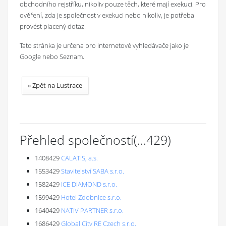
obchodního rejstříku, nikoliv pouze těch, které mají exekuci. Pro
ověření, zda je společnost v exekuci nebo nikoliv, je potřeba
provést placený dotaz.
Tato stránka je určena pro internetové vyhledávače jako je
Google nebo Seznam.
»
Zpět na Lustrace
Přehled společností
(...
429
)
1408429
CALATIS, a.s.
1553429
Stavitelství SABA s.r.o.
1582429
ICE DIAMOND s.r.o.
1599429
Hotel Zdobnice s.r.o.
1640429
NATIV PARTNER s.r.o.
1686429
Global City RE Czech s.r.o.