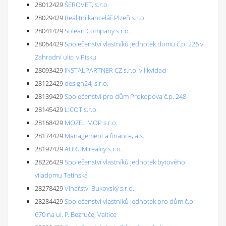
28012429
ŠEROVET, s.r.o.
28029429
Realitní kancelář Plzeň s.r.o.
28041429
Solean Company s.r.o.
28064429
Společenství vlastníků jednotek domu č.p. 226 v
Zahradní ulici v Písku
28093429
INSTALPARTNER CZ s.r.o. v likvidaci
28122429
design24, s.r.o.
28139429
Společenství pro dům Prokopova č.p. 248
28145429
LICOT s.r.o.
28168429
MOZEL MOP s.r.o.
28174429
Management a finance, a.s.
28197429
AURUM reality s.r.o.
28226429
Společenství vlastníků jednotek bytového
viladomu Tetínská
28278429
Vinařství Bukovský s.r.o.
28284429
Společenství vlastníků jednotek pro dům č.p.
670 na ul. P. Bezruče, Valtice