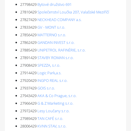
27798429
Bytové družstvo 691
27810429
Společenství Loučka 207, Valašské Meziříčí
27827429
NECKHEAD COMPANY a.s.
27833429
GV - MONT s.r.o.
27856429
MATTERNO s.r.o.
27862429
GANDAN INVEST s.r.o.
27885429
UNIPETROL RAFINÉRIE, s.r.o.
27891429
STAVBY ROMAN s.r.o.
27908429
SPEZZA, s.r.o.
27914429
Logic Park,a.s.
27920429
INGPO REAL s.r.o.
27937429
GOIS s.r.o.
27943429
AKA & Co Prague, s.r.o.
27966429
G & Z Marketing s.r.o.
27972429
Lesy Loučany s.r.o.
27989429
TAN CAFÉ s.r.o.
28006429
KVNN STAV, s.r.o.