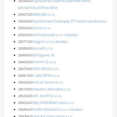
28290429
Společenství vlastníků jednotek domu
Zahradnická 5578 ve Zlíně
28307429
BRELNEX s.r.o.
28342429
Společenství Chaloupky 577 Veselí nad Moravou
28359429
Q-tres s.r.o.
28365429
ALPHAG trade s.r.o. v likvidaci
28371429
Stagron s.r.o.v likvidaci
28388429
JALAHO s.r.o.
28400429
JENSIgame, SE
28469429
KAVAR CZ s.r.o.
28475429
DEK-SERVIS s.r.o.
28481429
LARO OPTIK s.r.o.
28504429
ArtLab Service s.r.o.
28510429
Stavební alternativa s.r.o.
28533429
SPL SHUTTLE s.r.o.
28562429
NEJ-STAVEBNINY Abíd s.r.o.
28585429
EURO DEMOLICE s.r.o. v likvidaci
28608429
JANUKA účetní servis s.r.o.