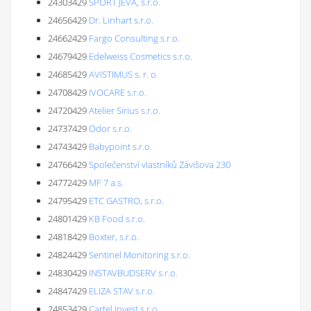
24303429
SPORT JEVA, s.r.o.
24656429
Dr. Linhart s.r.o.
24662429
Fargo Consulting s.r.o.
24679429
Edelweiss Cosmetics s.r.o.
24685429
AVISTIMUS s. r. o.
24708429
IVOCARE s.r.o.
24720429
Atelier Sirius s.r.o.
24737429
Odor s.r.o.
24743429
Babypoint s.r.o.
24766429
Společenství vlastníků Závišova 230
24772429
MF 7 a.s.
24795429
ETC GASTRO, s.r.o.
24801429
KB Food s.r.o.
24818429
Boxter, s.r.o.
24824429
Sentinel Monitoring s.r.o.
24830429
INSTAVBUDSERV s.r.o.
24847429
ELIZA STAV s.r.o.
24853429
Cartel Invest s.r.o.