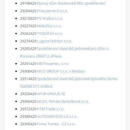
29198429
Bytový dům Slavkovská 983, společenství
29204429
Pneuservis A s.r.o.
29210429
PV Kralice s.r.o.
29227429
MAILPlus s.r.o.
29262429
TOQUESA s.r.o.
29279429
Lugore fashion s.r.o.
29285429
Společenství vlastníků jednotek pro dům U
Pivovaru 2866/12, Jihlava
29291429
MB Powertec, s.r.o.
29308429
MCO GROUP s.r.o. v likvidaci
29314429
Společenství vlastníků jednotek bytového domu
Sídliště 577, Květná
29320429
AFUR GROUP, SE
29366429
MUDr. Renata Bartošková s.r.o.
29372429
KTM Trade s.r.o.
29389429
AUTOSERVIS PLUS s.r.o.
29395429
Firma Tomko - CZ s.r.o.