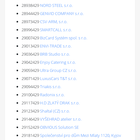
28938429
NORD STEEL s.r.o.
28944429
GENVID COMPANY s.r.o.
28973429
CSV-ARM, s.r.o.
28996429
SMARTCALL s.r.o.
29007429
BizCard Systém spol. s r.o.
29013429
ENVI-TRADE s.r.o.
29036429
BRB Studio s.r.o.
29042429
Enjoy Catering s.r.o.
29059429
Ultra Group CZ s.r.o.
29071429
LuxusCars T&T s.r.o.
29094429
Triakis s.r.o.
29100429
Radonix s.r.o.
29117429
H.D ZLATÝ DRAK s.r.o.
29123429
Shaltal (CZ) s.r.o.
29146429
VYŠEHRAD atelier s.r.o.
29152429
OBVIOUS Solution SE
29181429
Společenství pro dům Mezi Mlaty 1120, Kyjov