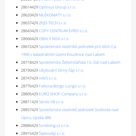
28614429
Optimus Group s.r.o.
28620429
MLÉKOMATY s.r.o.
28637429
ZKJD-TECH s.r.o.
28643429
COPY CENTRUM EVRO s.r.o.
28666429
OBALY NISA s.r.o.
28672429
Společenství vlastníků jednotek pro dům č.p.
1996 v katastrálním území Roudnice nad Labem
28718429
Společenství Železničářská 13, Ústí nad Labem
28730429
Ubytování černý čáp s.r.o.
28747429
VAVS s.r.o.
28776429
Fattoria Borgo Lungo s.r.o.
28805429
EURO SHOP Company s.r.o.
28811429
Servis VB s.r.o.
28857429
Společenství vlastníků jednotek Svoboda nad
Úpou, Úpská 486
28886429
fundiving.cz s.r.o.
28915429
Šipkovský s.r.o.