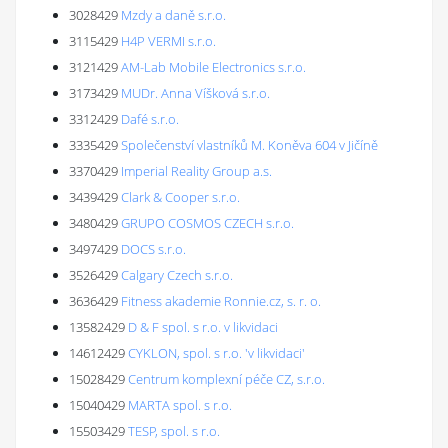
3028429
Mzdy a daně s.r.o.
3115429
H4P VERMI s.r.o.
3121429
AM-Lab Mobile Electronics s.r.o.
3173429
MUDr. Anna Víšková s.r.o.
3312429
Dafé s.r.o.
3335429
Společenství vlastníků M. Koněva 604 v Jičíně
3370429
Imperial Reality Group a.s.
3439429
Clark & Cooper s.r.o.
3480429
GRUPO COSMOS CZECH s.r.o.
3497429
DOCS s.r.o.
3526429
Calgary Czech s.r.o.
3636429
Fitness akademie Ronnie.cz, s. r. o.
13582429
D & F spol. s r.o. v likvidaci
14612429
CYKLON, spol. s r.o. 'v likvidaci'
15028429
Centrum komplexní péče CZ, s.r.o.
15040429
MARTA spol. s r.o.
15503429
TESP, spol. s r.o.