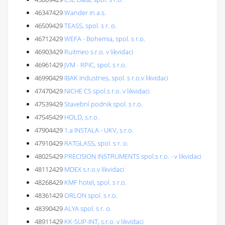
46347429
Wander in a.s.
46509429
TEASS, spol. s r. o.
46712429
WEFA - Bohemia, spol. s r.o.
46903429
Ruitmeo s.r.o. v likvidaci
46961429
JVM - RPIC, spol. s r.o.
46990429
IBAK Industries, spol. s r.o.v likvidaci
47470429
NICHE CS spol.s r.o. v likvidaci
47539429
Stavební podnik spol. s r.o.
47545429
HOLD, s.r.o.
47904429
1.a INSTALA - UKV, s.r.o.
47910429
RATGLASS, spol. s r. o.
48025429
PRECISION INSTRUMENTS spol.s r.o. - v likvidaci
48112429
MDEX s.r.o.v likvidaci
48268429
KMF hotel, spol. s r.o.
48361429
ORLON spol. s r.o.
48390429
ALYA spol. s r. o.
48911429
KK-SUP-INT, s.r.o. v likvidaci