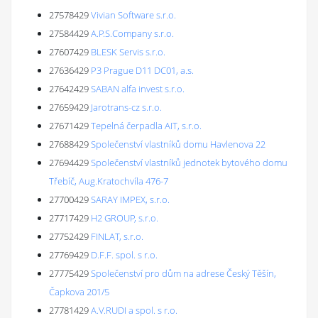
27578429
Vivian Software s.r.o.
27584429
A.P.S.Company s.r.o.
27607429
BLESK Servis s.r.o.
27636429
P3 Prague D11 DC01, a.s.
27642429
SABAN alfa invest s.r.o.
27659429
Jarotrans-cz s.r.o.
27671429
Tepelná čerpadla AIT, s.r.o.
27688429
Společenství vlastníků domu Havlenova 22
27694429
Společenství vlastníků jednotek bytového domu
Třebíč, Aug.Kratochvíla 476-7
27700429
SARAY IMPEX, s.r.o.
27717429
H2 GROUP, s.r.o.
27752429
FINLAT, s.r.o.
27769429
D.F.F. spol. s r.o.
27775429
Společenství pro dům na adrese Český Těšín,
Čapkova 201/5
27781429
A.V.RUDI a spol. s r.o.