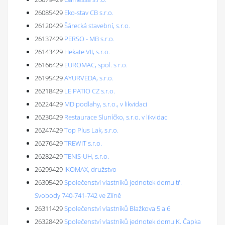
26085429
Eko-stav CB s.r.o.
26120429
Šárecká stavební, s.r.o.
26137429
PERSO - MB s.r.o.
26143429
Hekate VII, s.r.o.
26166429
EUROMAC, spol. s r.o.
26195429
AYURVEDA, s.r.o.
26218429
LE PATIO CZ s.r.o.
26224429
MD podlahy, s.r.o., v likvidaci
26230429
Restaurace Sluníčko, s.r.o. v likvidaci
26247429
Top Plus Lak, s.r.o.
26276429
TREWIT s.r.o.
26282429
TENIS-UH, s.r.o.
26299429
IKOMAX, družstvo
26305429
Společenství vlastníků jednotek domu tř.
Svobody 740-741-742 ve Zlíně
26311429
Společenství vlastníků Blažkova 5 a 6
26328429
Společenství vlastníků jednotek domu K. Čapka