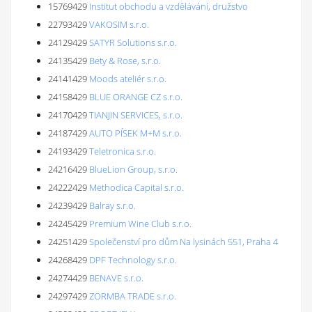
15769429
Institut obchodu a vzdělávání, družstvo
22793429
VAKOSIM s.r.o.
24129429
SATYR Solutions s.r.o.
24135429
Bety & Rose, s.r.o.
24141429
Moods ateliér s.r.o.
24158429
BLUE ORANGE CZ s.r.o.
24170429
TIANJIN SERVICES, s.r.o.
24187429
AUTO PÍSEK M+M s.r.o.
24193429
Teletronica s.r.o.
24216429
BlueLion Group, s.r.o.
24222429
Methodica Capital s.r.o.
24239429
Balray s.r.o.
24245429
Premium Wine Club s.r.o.
24251429
Společenství pro dům Na lysinách 551, Praha 4
24268429
DPF Technology s.r.o.
24274429
BENAVE s.r.o.
24297429
ZORMBA TRADE s.r.o.