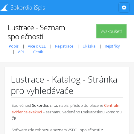
Sokordia iSpis
Lustrace - Seznam
Vyzkoušet!
společností
Popis
Více o CEE
Registrace
Ukázka
Rejstříky
API
Ceník
Lustrace - Katalog - Stránka
pro vyhledávače
Společnost
Sokordia, s.r.o.
nabízí přístup do placené
Centrální
evidence exekucí
– seznamu vedeného Exekutorskou komorou
ČR.
Software zde zobrazuje seznam VŠECH společností z