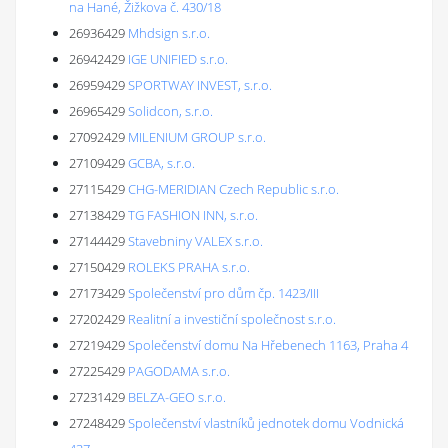
na Hané, Žižkova č. 430/18
26936429
Mhdsign s.r.o.
26942429
IGE UNIFIED s.r.o.
26959429
SPORTWAY INVEST, s.r.o.
26965429
Solidcon, s.r.o.
27092429
MILENIUM GROUP s.r.o.
27109429
GCBA, s.r.o.
27115429
CHG-MERIDIAN Czech Republic s.r.o.
27138429
TG FASHION INN, s.r.o.
27144429
Stavebniny VALEX s.r.o.
27150429
ROLEKS PRAHA s.r.o.
27173429
Společenství pro dům čp. 1423/III
27202429
Realitní a investiční společnost s.r.o.
27219429
Společenství domu Na Hřebenech 1163, Praha 4
27225429
PAGODAMA s.r.o.
27231429
BELZA-GEO s.r.o.
27248429
Společenství vlastníků jednotek domu Vodnická