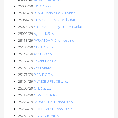
25003429
IDC & C s.r.o.
25026429
REAST Děčín s.r.o. v likvidaci
25061429
DOŠLO spol. s r.o. v likvidaci
25078429
YUNUS Company s.r.o. v likvidaci
25090429
Agata - K.S., s.r.o.
25113429
PYRAMIDA Průhonice s.r.o.
25136429
NISTAR, s.r.o.
25142429
ACCOS s.r.o.
25159429
Frivent CZ s.r.o.
25165429
GW FARMA s.r.o.
25171429
P E V E C O s.r.o.
25194429
PIVNICE U FELIXE s.r.o.
25200429
C.H.R. s.r.o.
25217429
GTW TECHNIK s.r.o.
25223429
SARAXY TRADE, spol. s r.o.
25252429
FINCO - AUDIT, spol. s r. o.
25269429
TRYO - GRUND s.r.o.