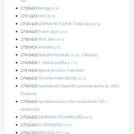
437
27283429
Bentyg s.r.o.
27312429
SKY2 s.r.o.
27341429
DOPRAVNÍ PODNIK Česká Lípa s.r.o.
27364429
Prasin spol. s r.o.
27387429
REAL B&A s.r.o.
27393429
AAMON s.r.o.
27416429
Ballistik Industries, s.r.o., v likvidaci
27439429
1. Veselá autíčka s. r. o.
27474429
Bytové družstvo Trávnikáři
27480429
TECHNO PARK SERVIS, s.r.o.
27497429
Společenství vlastníků jednotek domu čp. 240 v
Trutnově
27503429
Společenství pro dům Hostivínská 147 v
Hostinném
27526429
ZAHRADNÍ TECHNIKA DĚD s.r.o.
27532429
ALTERENERGY s.r.o.
27561429
MIDI REALITY s.r.o.