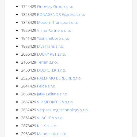
1744429
Orlovsky Group s.r.o.
1825429
RONAGENOR Express s.r.o.
1848429
Modern Transport s.r.o.
1929429
Vilma Partners s.r.o.
1941429
YasmineCorp s.r.o.
1958429
DivaTrans s.r.o.
2056429
LUCKY PET s.r.o.
2166429
Terien s.r.o.
2450429
DOBRETEK s.r.o.
2525429
PALERMO BERBERE s.r.o.
2641429
Felda s.r.o.
2658429
Jatky Leština s.r.o.
2687429
VIP MEDIATION s.r.o.
2832429
Verpackung technology s.r.o.
2861429
VLACHRA s.r.o.
2878429
KILIK s. r. o.
2965429
Mandelinka s.r.o.