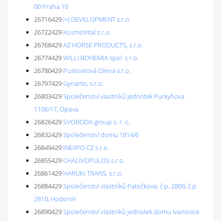
00 Praha 10
26716429
I+J DEVELOPMENT s.r.o.
26722429
KosmoVital s.r.o.
26768429
AZ HORSE PRODUCTS, s.r.o.
26774429
WILLI BOHEMIA spol. s r.o.
26780429
Pustovitová Olena s.r.o.
26797429
Gynartis, s.r.o.
26803429
Společenství vlastníků jednotek Purkyňova
1106/17, Opava
26826429
SVOBODA group s. r. o.
26832429
Společenství domu 1814/6
26849429
INEXPO CZ s.r.o.
26855429
CHALIVOPULOS s.r.o.
26861429
HARUKI TRANS, s.r.o.
26884429
Společenství vlastníků Patočkova, č.p. 2809, č.p.
2810, Hodonín
26890429
Společenství vlastníků jednotek domu Ivanovice