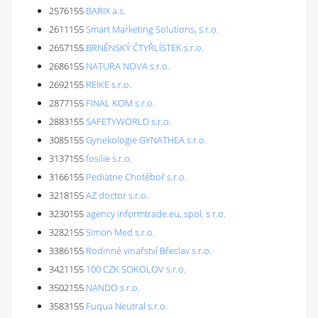
2576155
BARIX a.s.
2611155
Smart Marketing Solutions, s.r.o.
2657155
BRNĚNSKÝ ČTYŘLÍSTEK s.r.o.
2686155
NATURA NOVA s.r.o.
2692155
REIKE s.r.o.
2877155
FINAL KOM s.r.o.
2883155
SAFETYWORLD s.r.o.
3085155
Gynekologie GYNATHEA s.r.o.
3137155
fosilie s.r.o.
3166155
Pediatrie Chotěboř s.r.o.
3218155
AZ doctor s.r.o.
3230155
agency informtrade.eu, spol. s r.o.
3282155
Simon Med s.r.o.
3386155
Rodinné vinařství Břeclav s.r.o.
3421155
100 CZK SOKOLOV s.r.o.
3502155
NANDO s.r.o.
3583155
Fuqua Neutral s.r.o.