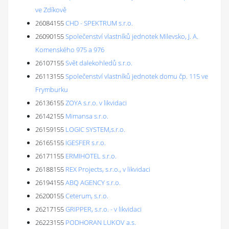
ve Zdíkově
26084155
CHD - SPEKTRUM s.r.o.
26090155
Společenství vlastníků jednotek Milevsko, J. A.
Komenského 975 a 976
26107155
Svět dalekohledů s.r.o.
26113155
Společenství vlastníků jednotek domu čp. 115 ve
Frymburku
26136155
ZOYA s.r.o. v likvidaci
26142155
Mimansa s.r.o.
26159155
LOGIC SYSTEM,s.r.o.
26165155
IGESFER s.r.o.
26171155
ERMIHOTEL s.r.o.
26188155
REX Projects, s.r.o., v likvidaci
26194155
ABQ AGENCY s.r.o.
26200155
Ceterum, s.r.o.
26217155
GRIPPER, s.r.o. - v likvidaci
26223155
PODHORAN LUKOV a.s.