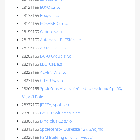
28121155
EUXO s.r.o.
28138155
Roxys s.r.o.
28144155
POSHARD s.r.o.
28150155
Cadent s.r.o.
28173155
Autobazar BLESK, s.r.o.
28196155
AR MEDIA , a.s.
28202155
LARU Group s.r.o.
28219155
LECTON, a.s.
28225155
ALVENTA, s.r.o.
28231155
CITELUS, s.r.o.
28260155
Společenství vlastníků jednotek domu č.p. 60,
61, Vlčí Pole
28277155
JIPEZA, spol. s r.o.
28283155
GAO IT Solutions, s.r.o.
28306155
Dino plus CZ s.r.o.
28312155
Společenství Dukelská 127, Znojmo
28329155
PSM Building s.r.o. 'v likvidaci'