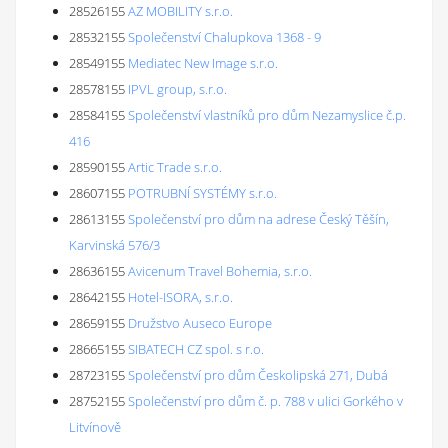
28526155
AZ MOBILITY s.r.o.
28532155
Společenství Chalupkova 1368 - 9
28549155
Mediatec New Image s.r.o.
28578155
IPVL group, s.r.o.
28584155
Společenství vlastníků pro dům Nezamyslice č.p.
416
28590155
Artic Trade s.r.o.
28607155
POTRUBNÍ SYSTÉMY s.r.o.
28613155
Společenství pro dům na adrese Český Těšín,
Karvinská 576/3
28636155
Avicenum Travel Bohemia, s.r.o.
28642155
Hotel-ISORA, s.r.o.
28659155
Družstvo Auseco Europe
28665155
SIBATECH CZ spol. s r.o.
28723155
Společenství pro dům Českolipská 271, Dubá
28752155
Společenství pro dům č. p. 788 v ulici Gorkého v
Litvínově