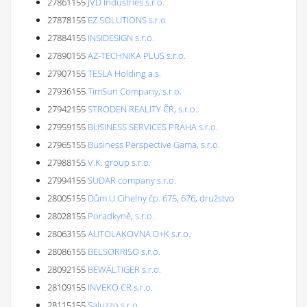
27861155
JVD Industries s.r.o.
27878155
EZ SOLUTIONS s.r.o.
27884155
INSIDESIGN s.r.o.
27890155
AZ-TECHNIKA PLUS s.r.o.
27907155
TESLA Holding a.s.
27936155
TimSun Company, s.r.o.
27942155
STRODEN REALITY ČR, s.r.o.
27959155
BUSINESS SERVICES PRAHA s.r.o.
27965155
Business Perspective Gama, s.r.o.
27988155
V.K. group s.r.o.
27994155
SUDAR company s.r.o.
28005155
Dům U Cihelny čp. 675, 676, družstvo
28028155
Poradkyně, s.r.o.
28063155
AUTOLAKOVNA D+K s.r.o.
28086155
BELSORRISO s.r.o.
28092155
BEWÄLTIGER s.r.o.
28109155
INVEKO CR s.r.o.
28115155
Saluzzo s.r.o.