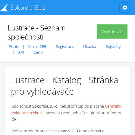
Sokordia iSpis
Lustrace - Seznam
Vyzkoušet!
společností
Popis
Více o CEE
Registrace
Ukázka
Rejstříky
API
Ceník
Lustrace - Katalog - Stránka
pro vyhledávače
Společnost
Sokordia, s.r.o.
nabízí přístup do placené
Centrální
evidence exekucí
– seznamu vedeného Exekutorskou komorou
ČR.
Software zde zobrazuje seznam VŠECH společností z