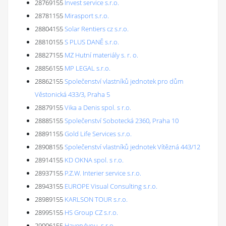
28769155
Invest service s.r.o.
28781155
Mirasport s.r.o.
28804155
Solar Rentiers cz s.r.o.
28810155
S PLUS DANĚ s.r.o.
28827155
MZ Hutní materiály s. r. o.
28856155
MP LEGAL s.r.o.
28862155
Společenství vlastníků jednotek pro dům
Věstonická 433/3, Praha 5
28879155
Vika a Denis spol. s r.o.
28885155
Společenství Sobotecká 2360, Praha 10
28891155
Gold Life Services s.r.o.
28908155
Společenství vlastníků jednotek Vítězná 443/12
28914155
KD OKNA spol. s r.o.
28937155
P.Z.W. Interier service s.r.o.
28943155
EUROPE Visual Consulting s.r.o.
28989155
KARLSON TOUR s.r.o.
28995155
HS Group CZ s.r.o.
29006155
Haven4you, s.r.o.