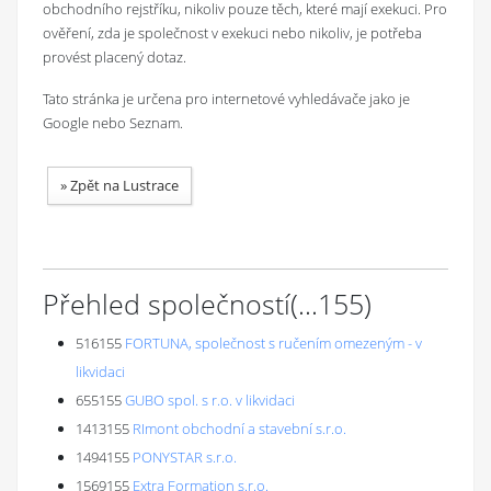
obchodního rejstříku, nikoliv pouze těch, které mají exekuci. Pro
ověření, zda je společnost v exekuci nebo nikoliv, je potřeba
provést placený dotaz.
Tato stránka je určena pro internetové vyhledávače jako je
Google nebo Seznam.
»
Zpět na Lustrace
Přehled společností
(...
155
)
516155
FORTUNA, společnost s ručením omezeným - v
likvidaci
655155
GUBO spol. s r.o. v likvidaci
1413155
RImont obchodní a stavební s.r.o.
1494155
PONYSTAR s.r.o.
1569155
Extra Formation s.r.o.