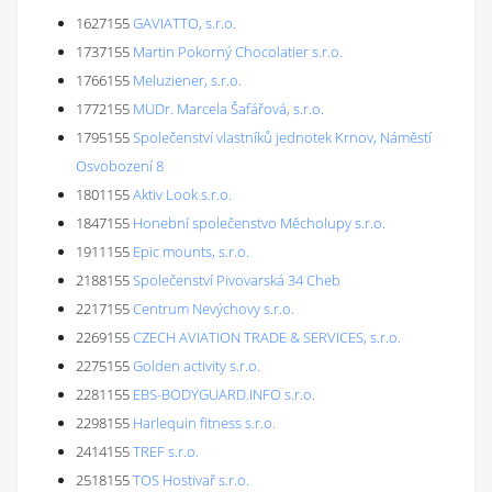
1627155
GAVIATTO, s.r.o.
1737155
Martin Pokorný Chocolatier s.r.o.
1766155
Meluziener, s.r.o.
1772155
MUDr. Marcela Šafářová, s.r.o.
1795155
Společenství vlastníků jednotek Krnov, Náměstí
Osvobození 8
1801155
Aktiv Look s.r.o.
1847155
Honební společenstvo Měcholupy s.r.o.
1911155
Epic mounts, s.r.o.
2188155
Společenství Pivovarská 34 Cheb
2217155
Centrum Nevýchovy s.r.o.
2269155
CZECH AVIATION TRADE & SERVICES, s.r.o.
2275155
Golden activity s.r.o.
2281155
EBS-BODYGUARD.INFO s.r.o.
2298155
Harlequin fitness s.r.o.
2414155
TREF s.r.o.
2518155
TOS Hostivař s.r.o.