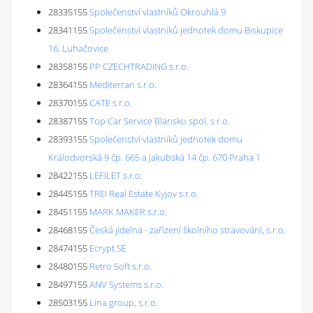
28335155
Společenství vlastníků Okrouhlá 9
28341155
Společenství vlastníků jednotek domu Biskupice
16, Luhačovice
28358155
PP CZECHTRADING s.r.o.
28364155
Mediterran s.r.o.
28370155
CATE s.r.o.
28387155
Top Car Service Blansko spol. s r.o.
28393155
Společenství vlastníků jednotek domu
Králodvorská 9 čp. 665 a Jakubská 14 čp. 670 Praha 1
28422155
LEFILET s.r.o.
28445155
TREI Real Estate Kyjov s.r.o.
28451155
MARK MAKER s.r.o.
28468155
Česká jídelna - zařízení školního stravování, s.r.o.
28474155
Ecrypt SE
28480155
Retro Soft s.r.o.
28497155
ANV Systems s.r.o.
28503155
Lina group, s.r.o.