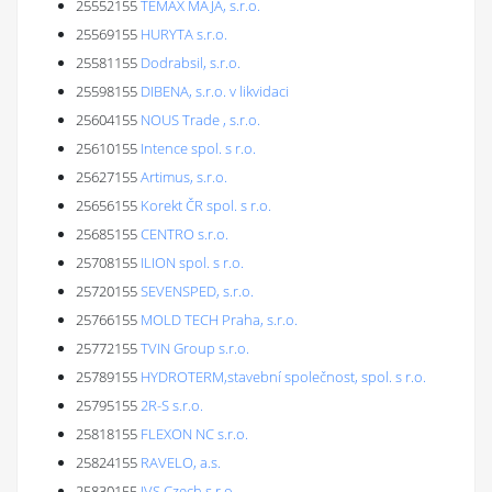
25552155
TEMAX MAJA, s.r.o.
25569155
HURYTA s.r.o.
25581155
Dodrabsil, s.r.o.
25598155
DIBENA, s.r.o. v likvidaci
25604155
NOUS Trade , s.r.o.
25610155
Intence spol. s r.o.
25627155
Artimus, s.r.o.
25656155
Korekt ČR spol. s r.o.
25685155
CENTRO s.r.o.
25708155
ILION spol. s r.o.
25720155
SEVENSPED, s.r.o.
25766155
MOLD TECH Praha, s.r.o.
25772155
TVIN Group s.r.o.
25789155
HYDROTERM,stavební společnost, spol. s r.o.
25795155
2R-S s.r.o.
25818155
FLEXON NC s.r.o.
25824155
RAVELO, a.s.
25830155
JVS Czech s.r.o.