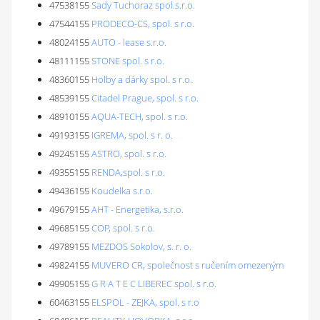
47538155
Sady Tuchoraz spol.s.r.o.
47544155
PRODECO-CS, spol. s r.o.
48024155
AUTO - lease s.r.o.
48111155
STONE spol. s r.o.
48360155
Holby a dárky spol. s r.o.
48539155
Citadel Prague, spol. s r.o.
48910155
AQUA-TECH, spol. s r.o.
49193155
IGREMA, spol. s r. o.
49245155
ASTRO, spol. s r.o.
49355155
RENDA,spol. s r.o.
49436155
Koudelka s.r.o.
49679155
AHT - Energetika, s.r.o.
49685155
COP, spol. s r.o.
49789155
MEZDOS Sokolov, s. r. o.
49824155
MUVERO CR, společnost s ručením omezeným
49905155
G R A T E C LIBEREC spol. s r.o.
60463155
ELSPOL - ZEJKA, spol. s r.o