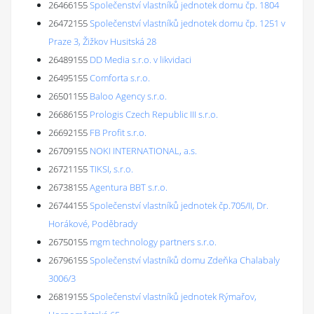
26466155
Společenství vlastníků jednotek domu čp. 1804
26472155
Společenství vlastníků jednotek domu čp. 1251 v
Praze 3, Žižkov Husitská 28
26489155
DD Media s.r.o. v likvidaci
26495155
Comforta s.r.o.
26501155
Baloo Agency s.r.o.
26686155
Prologis Czech Republic III s.r.o.
26692155
FB Profit s.r.o.
26709155
NOKI INTERNATIONAL, a.s.
26721155
TIKSI, s.r.o.
26738155
Agentura BBT s.r.o.
26744155
Společenství vlastníků jednotek čp.705/II, Dr.
Horákové, Poděbrady
26750155
mgm technology partners s.r.o.
26796155
Společenství vlastníků domu Zdeňka Chalabaly
3006/3
26819155
Společenství vlastníků jednotek Rýmařov,