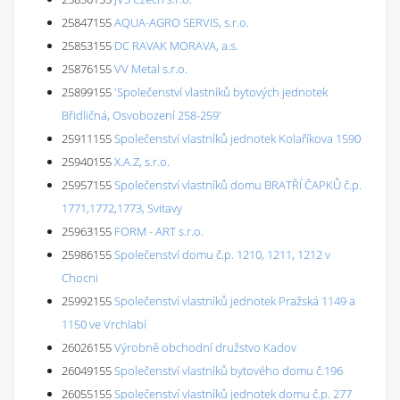
25847155
AQUA-AGRO SERVIS, s.r.o.
25853155
DC RAVAK MORAVA, a.s.
25876155
VV Metal s.r.o.
25899155
'Společenství vlastníků bytových jednotek
Břidličná, Osvobození 258-259'
25911155
Společenství vlastníků jednotek Kolaříkova 1590
25940155
X.A.Z, s.r.o.
25957155
Společenství vlastníků domu BRATŘÍ ČAPKŮ č.p.
1771,1772,1773, Svitavy
25963155
FORM - ART s.r.o.
25986155
Společenství domu č.p. 1210, 1211, 1212 v
Chocni
25992155
Společenství vlastníků jednotek Pražská 1149 a
1150 ve Vrchlabí
26026155
Výrobně obchodní družstvo Kadov
26049155
Společenství vlastníků bytového domu č.196
26055155
Společenství vlastníků jednotek domu č.p. 277