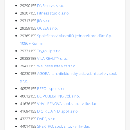
29290155
DNR servis s.r.o.
29307155
Fitness studio s.r.o.
29313155
JIW s.r.o.
29359155
OCESA s.r.o.
29365155
Společenství vlastníků jednotek pro dům č.p.
1086 v Kuřimi
29371155
Trygo Up s.r.o.
29388155
VILA REALITY s.r.o.
29417155
WellnessHotely.cz s.r.o.
40230155
AGORA - architektonický a stavební atelier, spol.
s r.o.
40525155
REFOL spol. s r.o.
40612155
BC PUBLISHING Ltd. s.r.o.
41636155
VHV - RENOVA spol.s.r.o. - v likvidaci
41694155
D O R L A N D, spol. s r.o.
43227155
DAPS, s.r.o.
44014155
SPEKTRO, spol. s r.o. - v likvidaci