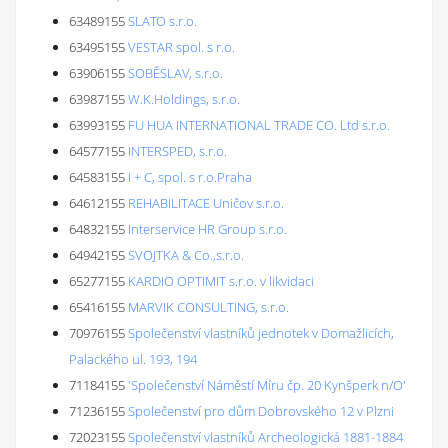
63489155
SLATO s.r.o.
63495155
VESTAR spol. s r.o.
63906155
SOBĚSLAV, s.r.o.
63987155
W.K.Holdings, s.r.o.
63993155
FU HUA INTERNATIONAL TRADE CO. Ltd s.r.o.
64577155
INTERSPED, s.r.o.
64583155
I + C, spol. s r.o.Praha
64612155
REHABILITACE Uničov s.r.o.
64832155
Interservice HR Group s.r.o.
64942155
SVOJTKA & Co.,s.r.o.
65277155
KARDIO OPTIMIT s.r.o. v likvidaci
65416155
MARVIK CONSULTING, s.r.o.
70976155
Společenství vlastníků jednotek v Domažlicích,
Palackého ul. 193, 194
71184155
'Společenství Náměstí Míru čp. 20 Kynšperk n/O'
71236155
Společenství pro dům Dobrovského 12 v Plzni
72023155
Společenství vlastníků Archeologická 1881-1884