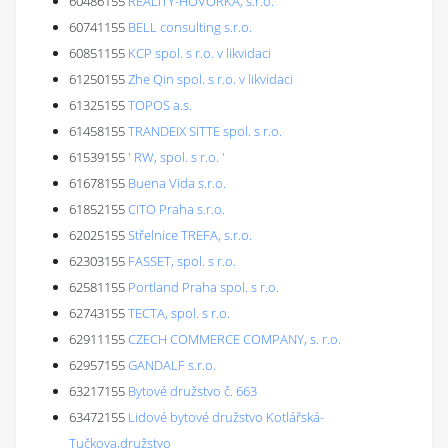
60486155
REALITY-HOVORKA, s.r.o.
60741155
BELL consulting s.r.o.
60851155
KCP spol. s r.o. v likvidaci
61250155
Zhe Qin spol. s r.o. v likvidaci
61325155
TOPOS a.s.
61458155
TRANDEIX SITTE spol. s r.o.
61539155
' RW, spol. s r.o. '
61678155
Buena Vida s.r.o.
61852155
CITO Praha s.r.o.
62025155
Střelnice TREFA, s.r.o.
62303155
FASSET, spol. s r.o.
62581155
Portland Praha spol. s r.o.
62743155
TECTA, spol. s r.o.
62911155
CZECH COMMERCE COMPANY, s. r.o.
62957155
GANDALF s.r.o.
63217155
Bytové družstvo č. 663
63472155
Lidové bytové družstvo Kotlářská-
Tučkova,družstvo