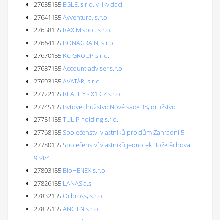
27635155
EGLE, s.r.o. v likvidaci
27641155
Avventura, s.r.o.
27658155
RAXIM spol. s r.o.
27664155
BONAGRAIN, s.r.o.
27670155
KC GROUP s.r.o.
27687155
Account adviser s.r.o.
27693155
AVATÁR, s.r.o.
27722155
REALITY - X1 CZ s.r.o.
27745155
Bytové družstvo Nové sady 38, družstvo
27751155
TULIP holding s.r.o.
27768155
Společenství vlastníků pro dům Zahradní 5
27780155
Společenství vlastníků jednotek Božetěchova
934/4
27803155
BioHENEX s.r.o.
27826155
LANAS a.s.
27832155
Oilbross, s.r.o.
27855155
ANCIEN s.r.o.