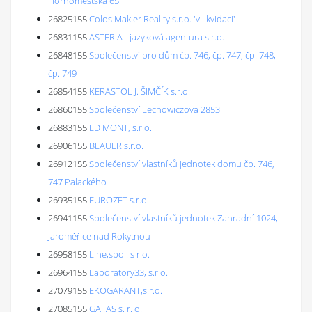
Hornoměstská 65
26825155
Colos Makler Reality s.r.o. 'v likvidaci'
26831155
ASTERIA - jazyková agentura s.r.o.
26848155
Společenství pro dům čp. 746, čp. 747, čp. 748,
čp. 749
26854155
KERASTOL J. ŠIMČÍK s.r.o.
26860155
Společenství Lechowiczova 2853
26883155
LD MONT, s.r.o.
26906155
BLAUER s.r.o.
26912155
Společenství vlastníků jednotek domu čp. 746,
747 Palackého
26935155
EUROZET s.r.o.
26941155
Společenství vlastníků jednotek Zahradní 1024,
Jaroměřice nad Rokytnou
26958155
Line,spol. s r.o.
26964155
Laboratory33, s.r.o.
27079155
EKOGARANT,s.r.o.
27085155
GAFAS s. r. o.