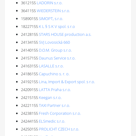
3612155
LADORIN s.r.o.
3641155
WIEDERSTEIN s.r.o.
15890155
SIMOPT, s.r.o.
18227155
K L § S K V spol. s r.o
24128155
STARS HOUSE production a.s.
24134155
SVJ Lovosická 660
24140155
D.O.M. Group s.r.o.
24157155
Daunus Service s.r.o.
24163155
LASALLE s.r.o.
24186155
Capuchino s. r. o.
24192155
Lina, Import & Export spol. s r.o.
24209155
LATTA Praha s.r.o.
24215155
Keegan s.r.o.
24221155
TAXI Partner s.r.o.
24238155
Fresh Corporation s.r.o.
24244155
ELSmedic s.r.o.
24250155
PROLICHT CZECH s.r.o.