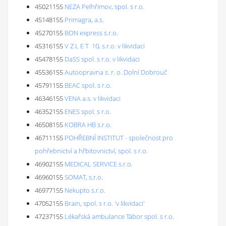
45021155
NEZA Pelhřimov, spol. s r.o.
45148155
Primagra, a.s.
45270155
BON express s.r.o.
45316155
V Z L E T 10, s.r.o. v likvidaci
45478155
DaSS spol. s r.o. v likvidaci
45536155
Autoopravna s. r. o. Dolní Dobrouč
45791155
BEAC spol. s r.o.
46346155
VENA a.s. v likvidaci
46352155
ENES spol. s r.o.
46508155
KOBRA HB s.r.o.
46711155
POHŘEBNÍ INSTITUT - společnost pro
pohřebnictví a hřbitovnictví, spol. s r.o.
46902155
MEDICAL SERVICE s.r.o.
46960155
SOMAT, s.r.o.
46977155
Nekupto s.r.o.
47052155
Brain, spol. s r.o. 'v likvidaci'
47237155
Lékařská ambulance Tábor spol. s r.o.