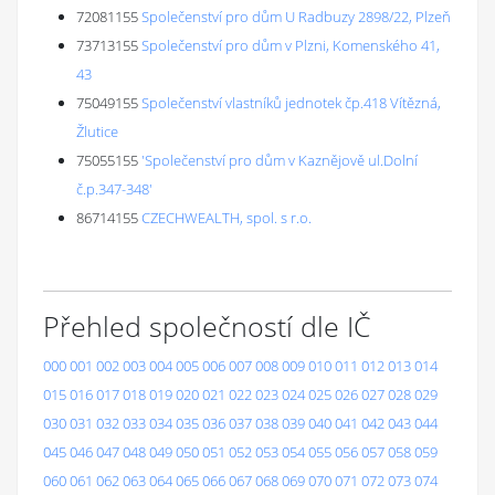
72081155
Společenství pro dům U Radbuzy 2898/22, Plzeň
73713155
Společenství pro dům v Plzni, Komenského 41,
43
75049155
Společenství vlastníků jednotek čp.418 Vítězná,
Žlutice
75055155
'Společenství pro dům v Kaznějově ul.Dolní
č.p.347-348'
86714155
CZECHWEALTH, spol. s r.o.
Přehled společností dle IČ
000
001
002
003
004
005
006
007
008
009
010
011
012
013
014
015
016
017
018
019
020
021
022
023
024
025
026
027
028
029
030
031
032
033
034
035
036
037
038
039
040
041
042
043
044
045
046
047
048
049
050
051
052
053
054
055
056
057
058
059
060
061
062
063
064
065
066
067
068
069
070
071
072
073
074