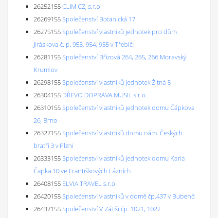
26252155
CLIM CZ, s.r.o.
26269155
Společenství Botanická 17
26275155
Společenství vlastníků jednotek pro dům
Jiráskova č. p. 953, 954, 955 v Třebíči
26281155
Společenství Břízová 264, 265, 266 Moravský
Krumlov
26298155
Společenství vlastníků jednotek Žitná 5
26304155
DŘEVO DOPRAVA MUSIL s.r.o.
26310155
Společenství vlastníků jednotek domu Čápkova
26, Brno
26327155
Společenství vlastníků domu nám. Českých
bratří 3 v Plzni
26333155
Společenství vlastníků jednotek domu Karla
Čapka 10 ve Františkových Lázních
26408155
ELVIA TRAVEL s.r.o.
26420155
Společenství vlastníků v domě čp.437 v Bubenči
26437155
Společenství V Zátiší čp. 1021, 1022