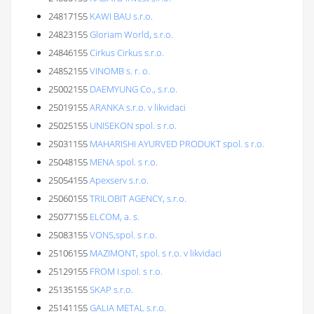
24817155
KAWI BAU s.r.o.
24823155
Gloriam World, s.r.o.
24846155
Cirkus Cirkus s.r.o.
24852155
VINOMB s. r. o.
25002155
DAEMYUNG Co., s.r.o.
25019155
ARANKA s.r.o. v likvidaci
25025155
UNISEKON spol. s r.o.
25031155
MAHARISHI AYURVED PRODUKT spol. s r.o.
25048155
MENA spol. s r.o.
25054155
Apexserv s.r.o.
25060155
TRILOBIT AGENCY, s.r.o.
25077155
ELCOM, a. s.
25083155
VONS,spol. s r.o.
25106155
MAZIMONT, spol. s r.o. v likvidaci
25129155
FROM I.spol. s r.o.
25135155
SKAP s.r.o.
25141155
GALIA METAL s.r.o.