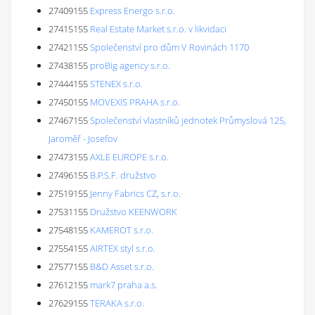
27409155
Express Energo s.r.o.
27415155
Real Estate Market s.r.o. v likvidaci
27421155
Společenství pro dům V Rovinách 1170
27438155
proBig agency s.r.o.
27444155
STENEX s.r.o.
27450155
MOVEXIS PRAHA s.r.o.
27467155
Společenství vlastníků jednotek Průmyslová 125,
Jaroměř - Josefov
27473155
AXLE EUROPE s.r.o.
27496155
B.P.S.F. družstvo
27519155
Jenny Fabrics CZ, s.r.o.
27531155
Družstvo KEENWORK
27548155
KAMEROT s.r.o.
27554155
AIRTEX styl s.r.o.
27577155
B&D Asset s.r.o.
27612155
mark7 praha a.s.
27629155
TERAKA s.r.o.