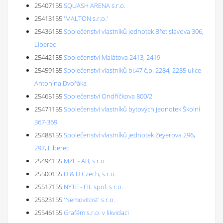
25407155
SQUASH ARENA s.r.o.
25413155
'MALTON s.r.o.'
25436155
Společenství vlastníků jednotek Břetislavova 306,
Liberec
25442155
Společenství Malátova 2413, 2419
25459155
Společenství vlastníků bl.47 č.p. 2284, 2285 ulice
Antonína Dvořáka
25465155
Společenství Ondříčkova 800/2
25471155
Společenství vlastníků bytových jednotek Školní
367-369
25488155
Společenství vlastníků jednotek Zeyerova 296,
297, Liberec
25494155
MZL - AB, s.r.o.
25500155
D & D Czech, s.r.o.
25517155
NYTE - FIL spol. s r.o.
25523155
'Nemovitost' s.r.o.
25546155
Grafém s.r.o. v likvidaci