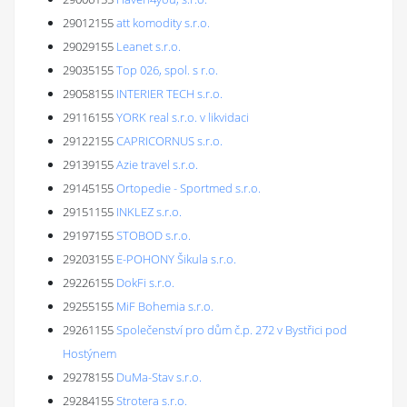
29012155
att komodity s.r.o.
29029155
Leanet s.r.o.
29035155
Top 026, spol. s r.o.
29058155
INTERIER TECH s.r.o.
29116155
YORK real s.r.o. v likvidaci
29122155
CAPRICORNUS s.r.o.
29139155
Azie travel s.r.o.
29145155
Ortopedie - Sportmed s.r.o.
29151155
INKLEZ s.r.o.
29197155
STOBOD s.r.o.
29203155
E-POHONY Šikula s.r.o.
29226155
DokFi s.r.o.
29255155
MiF Bohemia s.r.o.
29261155
Společenství pro dům č.p. 272 v Bystřici pod
Hostýnem
29278155
DuMa-Stav s.r.o.
29284155
Strotera s.r.o.