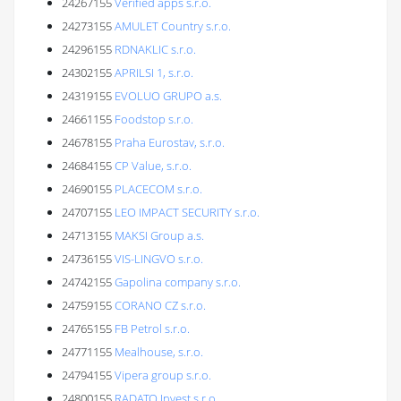
24267155
Verified apps s.r.o.
24273155
AMULET Country s.r.o.
24296155
RDNAKLIC s.r.o.
24302155
APRILSI 1, s.r.o.
24319155
EVOLUO GRUPO a.s.
24661155
Foodstop s.r.o.
24678155
Praha Eurostav, s.r.o.
24684155
CP Value, s.r.o.
24690155
PLACECOM s.r.o.
24707155
LEO IMPACT SECURITY s.r.o.
24713155
MAKSI Group a.s.
24736155
VIS-LINGVO s.r.o.
24742155
Gapolina company s.r.o.
24759155
CORANO CZ s.r.o.
24765155
FB Petrol s.r.o.
24771155
Mealhouse, s.r.o.
24794155
Vipera group s.r.o.
24800155
RADATO Invest s.r.o.