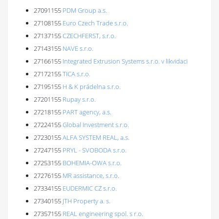
27091155
PDM Group a.s.
27108155
Euro Czech Trade s.r.o.
27137155
CZECHFERST, s.r.o.
27143155
NAVE s.r.o.
27166155
Integrated Extrusion Systems s.r.o. v likvidaci
27172155
TICA s.r.o.
27195155
H & K prádelna s.r.o.
27201155
Rupay s.r.o.
27218155
PART agency, a.s.
27224155
Global Investment s.r.o.
27230155
ALFA SYSTEM REAL, a.s.
27247155
PRYL - SVOBODA s.r.o.
27253155
BOHEMIA-OWA s.r.o.
27276155
MR assistance, s.r.o.
27334155
EUDERMIC CZ s.r.o.
27340155
JTH Property a. s.
27357155
REAL engineering spol. s r.o.