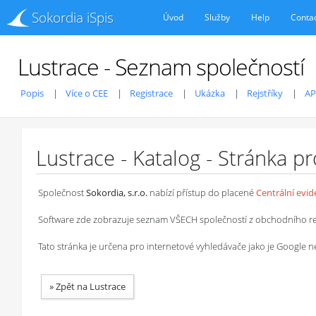
Sokordia iSpis
Úvod
Služby
Help
Conta
Lustrace - Seznam společností
Popis
Více o CEE
Registrace
Ukázka
Rejstříky
AP
Lustrace - Katalog - Stránka p
Společnost
Sokordia, s.r.o.
nabízí přístup do placené
Centrální evi
Software zde zobrazuje seznam VŠECH společností z obchodního rejstř
Tato stránka je určena pro internetové vyhledávače jako je Google
»
Zpět na Lustrace