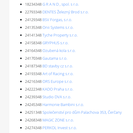
18234348
G R A N D , spol. s r.o.
22793348
DENTES Železný Brod s.r.o.
24129348
BSV Forgas, s.r.o.
24135348
Onii Systems s.r.o.
24141348
Tyche Property s.r.o.
24158348
GRYPHUS s.r.o.
24164348
Ozubená kola s.r.o.
24170348
Gautama s.r.o.
24187348
BD stavby cz s.r.o.
24193348
Art of Racing s.r.o.
24216348
ORS Europe s.r.o.
24222348
KADO Praha s.r.o.
24239348
Studio DVA s.r.o.
24245348
Harmonie Bambini s.r.o.
24251348
Společenství pro dům Palachova 353, Čerčany
24268348
MAGIC ZONE s.r.o.
24274348
PERKOL Invest s.r.o.