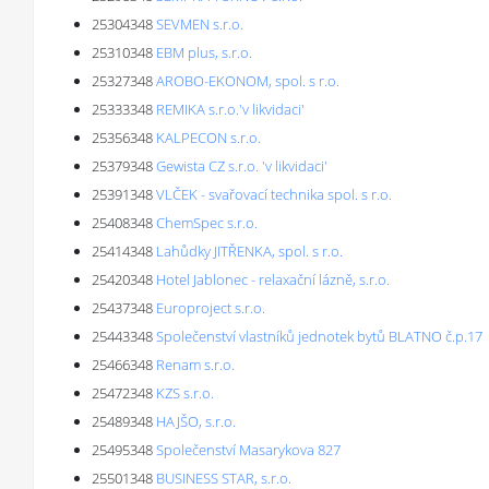
25304348
SEVMEN s.r.o.
25310348
EBM plus, s.r.o.
25327348
AROBO-EKONOM, spol. s r.o.
25333348
REMIKA s.r.o.'v likvidaci'
25356348
KALPECON s.r.o.
25379348
Gewista CZ s.r.o. 'v likvidaci'
25391348
VLČEK - svařovací technika spol. s r.o.
25408348
ChemSpec s.r.o.
25414348
Lahůdky JITŘENKA, spol. s r.o.
25420348
Hotel Jablonec - relaxační lázně, s.r.o.
25437348
Europroject s.r.o.
25443348
Společenství vlastníků jednotek bytů BLATNO č.p.17
25466348
Renam s.r.o.
25472348
KZS s.r.o.
25489348
HAJŠO, s.r.o.
25495348
Společenství Masarykova 827
25501348
BUSINESS STAR, s.r.o.