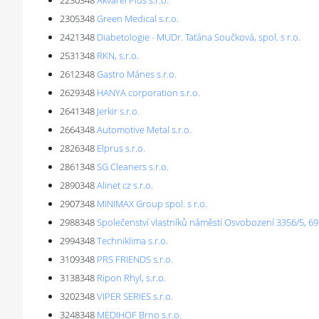
2230348
Akvarel Plus s.r.o.
2305348
Green Medical s.r.o.
2421348
Diabetologie - MUDr. Taťána Součková, spol. s r.o.
2531348
RKN, s.r.o.
2612348
Gastro Mánes s.r.o.
2629348
HANYA corporation s.r.o.
2641348
Jerkir s.r.o.
2664348
Automotive Metal s.r.o.
2826348
Elprus s.r.o.
2861348
SG Cleaners s.r.o.
2890348
Alinet cz s.r.o.
2907348
MINIMAX Group spol. s r.o.
2988348
Společenství vlastníků náměstí Osvobození 3356/5, 6
2994348
Techniklima s.r.o.
3109348
PRS FRIENDS s.r.o.
3138348
Ripon Rhyl, s.r.o.
3202348
VIPER SERIES s.r.o.
3248348
MEDIHOF Brno s.r.o.