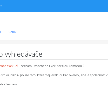
ct
I
Ceník
ro vyhledávače
dence exekucí
– seznamu vedeného Exekutorskou komorou ČR.
íku, nikoliv pouze těch, které mají exekuci. Pro ověření, zda je společnost v 
 nebo Seznam.