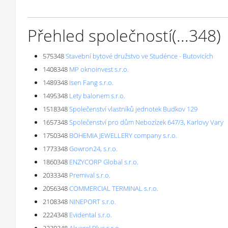
Přehled společností
(...
348
)
575348
Stavební bytové družstvo ve Studénce - Butovicích
1408348
MP oknoinvest s.r.o.
1489348
Isen Fang s.r.o.
1495348
Lety balonem s.r.o.
1518348
Společenství vlastníků jednotek Budkov 129
1657348
Společenství pro dům Nebozízek 647/3, Karlovy Vary
1750348
BOHEMIA JEWELLERY company s.r.o.
1773348
Gowron24, s.r.o.
1860348
ENZYCORP Global s.r.o.
2033348
Premival s.r.o.
2056348
COMMERCIAL TERMINAL s.r.o.
2108348
NINEPORT s.r.o.
2224348
Evidental s.r.o.