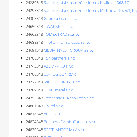
24280348
Společenství vlastníků jednotek Kralická 1068/17
24297348
Společenství vlastníků jednotek Michnova 1625/1, Pr
24303348
Gabreta Gold s.r.o.
24656348
TIWANAKO s.r.o.
24662348
TOMEX TRADE s.r.o.
24685348
Tillotts Pharma Czech s.r.o.
24691348
MEDIA INVEST GROUP, s.r.o.
24708348
K54 partners s.r.o.
24743348
AZOV - PRO s.r.o.
24766348
EC-HEXYGON, s.r.o.
24772348
IVKO SECURITY, s.r.o.
24789348
DLMT metal s.r.o.
24795348
Enterprise IT Resources s.r.o.
24801348
UNLtd s.r.o.
24818348
AEAE s.r.o.
24824348
Business Events Concept s.r.o.
24830348
SCOTLANDEC M+V s.r.o.