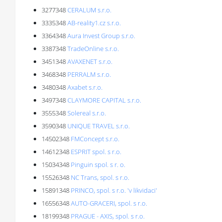
3277348
CERALUM s.r.o.
3335348
AB-reality1.cz s.r.o.
3364348
Aura Invest Group s.r.o.
3387348
TradeOnline s.r.o.
3451348
AVAXENET s.r.o.
3468348
PERRALM s.r.o.
3480348
Axabet s.r.o.
3497348
CLAYMORE CAPITAL s.r.o.
3555348
Solereal s.r.o.
3590348
UNIQUE TRAVEL s.r.o.
14502348
FMConcept s.r.o.
14612348
ESPRIT spol. s r.o.
15034348
Pinguin spol. s r. o.
15526348
NC Trans, spol. s r.o.
15891348
PRINCO, spol. s r.o. 'v likvidaci'
16556348
AUTO-GRACERI, spol. s r.o.
18199348
PRAGUE - AXIS, spol. s r.o.