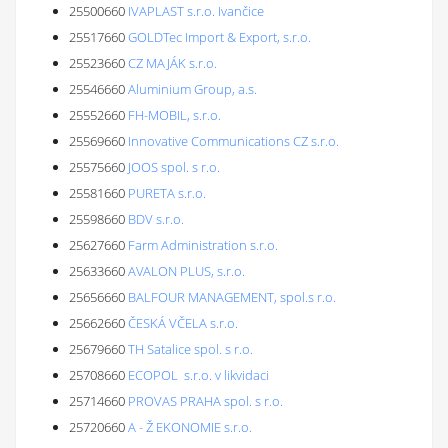
25500660
IVAPLAST s.r.o. Ivančice
25517660
GOLDTec Import & Export, s.r.o.
25523660
CZ MAJÁK s.r.o.
25546660
Aluminium Group, a.s.
25552660
FH-MOBIL, s.r.o.
25569660
Innovative Communications CZ s.r.o.
25575660
JOOS spol. s r.o.
25581660
PURETA s.r.o.
25598660
BDV s.r.o.
25627660
Farm Administration s.r.o.
25633660
AVALON PLUS, s.r.o.
25656660
BALFOUR MANAGEMENT, spol.s r.o.
25662660
ČESKÁ VČELA s.r.o.
25679660
TH Satalice spol. s r.o.
25708660
ECOPOL s.r.o. v likvidaci
25714660
PROVAS PRAHA spol. s r.o.
25720660
A - Ž EKONOMIE s.r.o.