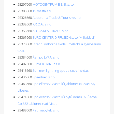
25297660
MOTOCENTRUM B & B, s.r.o.
25303660
TS města a.s.
25326660
Appolonia Trade & Tourism s.r.o.
25332660
P.R.O.A., s.r.o.
25355660
AUTOSKLA - TRADE s.r.o.
25361660
EURO CENTER DIFFUSION s.r.o. 'v likvidaci'
25378660
Střední odborná škola umělecká a gymnázium,
s.r.o.
25384660
Řempo LYRA, s.r.o.
25407660
POWER DART s.r.o.
25413660
Summer-lightning spol. s r.o. v likvidaci
25436660
Speednet, s.r.o.
25465660
Společenství vlastníků Jablonecká 294/16a,
Liberec
25471660
Společenství vlastníků bytů domu Sv. Čecha
č.p.882 Jablonec nad Nisou
25488660
Paul nábytek, s.r.o.