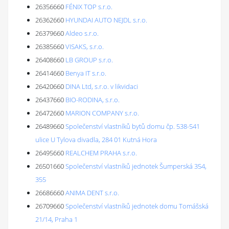
26356660
FÉNIX TOP s.r.o.
26362660
HYUNDAI AUTO NEJDL s.r.o.
26379660
Aldeo s.r.o.
26385660
VISAKS, s.r.o.
26408660
LB GROUP s.r.o.
26414660
Benya IT s.r.o.
26420660
DINA Ltd, s.r.o. v likvidaci
26437660
BIO-RODINA, s.r.o.
26472660
MARION COMPANY s.r.o.
26489660
Společenství vlastníků bytů domu čp. 538-541
ulice U Tylova divadla, 284 01 Kutná Hora
26495660
REALCHEM PRAHA s.r.o.
26501660
Společenství vlastníků jednotek Šumperská 354,
355
26686660
ANIMA DENT s.r.o.
26709660
Společenství vlastníků jednotek domu Tomášská
21/14, Praha 1