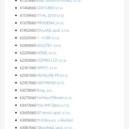
61325660
ERB, slévárna hliníku, s.r.o.
61458660
CENTURIO s.r.o.
61539660
VT-AL 2010 s.r.o.
61678660
PRODEMA, s.r.o.
61852660
DIVLAMI, spol. s r.o.
62025660
1 - CUBE s.r.o.
62060660
SOLETEX s.r.o.
62245660
ADRIE, s.r.o.
62303660
COPRECI CZ, s.r.o.
62361660
ARPET, s.r.o.
62581660
HEADLINE PR s.r.o.
62957660
GEOTREND s.r.o.
63078660
Roxy, a.s.
63275660
FerStav Příbram s.r.o.
63472660
Pila VKP Šatov s.r.o.
63495660
EP servis, spol. s r.o.
63906660
ProSilva a.s. v likvidaci
63987660
Táboritská ,spol. s r.o.