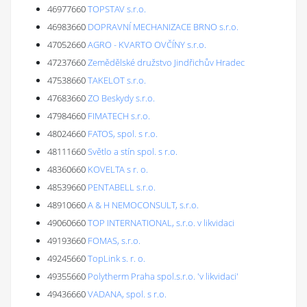
46977660
TOPSTAV s.r.o.
46983660
DOPRAVNÍ MECHANIZACE BRNO s.r.o.
47052660
AGRO - KVARTO OVČÍNY s.r.o.
47237660
Zemědělské družstvo Jindřichův Hradec
47538660
TAKELOT s.r.o.
47683660
ZO Beskydy s.r.o.
47984660
FIMATECH s.r.o.
48024660
FATOS, spol. s r.o.
48111660
Světlo a stín spol. s r.o.
48360660
KOVELTA s r. o.
48539660
PENTABELL s.r.o.
48910660
A & H NEMOCONSULT, s.r.o.
49060660
TOP INTERNATIONAL, s.r.o. v likvidaci
49193660
FOMAS, s.r.o.
49245660
TopLink s. r. o.
49355660
Polytherm Praha spol.s.r.o. 'v likvidaci'
49436660
VADANA, spol. s r.o.