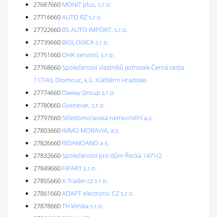
27687660
MONIT plus, s.r.o.
27716660
AUTO RZ s.r.o.
27722660
BS AUTO IMPORT, s.r.o.
27739660
BIOLOGICA s.r.o.
27751660
OHK servisní, s.r.o.
27768660
Společenství vlastníků jednotek Černá cesta
117/43, Olomouc, k.ú. Kláštěrní Hradisko
27774660
Daway Group s.r.o.
27780660
Gvenevar, s.r.o.
27797660
Středomoravská nemocniční a.s.
27803660
IMMO MORAVIA, a.s.
27826660
RIDANCIANO a.s.
27832660
Společenství pro dům Řecká 1471/2
27849660
FIPART s.r.o.
27855660
X-Trader.cz s.r.o.
27861660
ADAPT electronic CZ s.r.o.
27878660
TH klinika s.r.o.