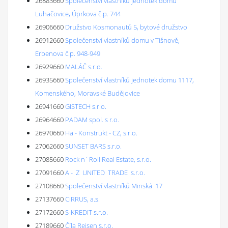
26883660
Společenství vlastníků jednotek domu
Luhačovice, Úprkova č.p. 744
26906660
Družstvo Kosmonautů 5, bytové družstvo
26912660
Společenství vlastníků domu v Tišnově,
Erbenova č.p. 948-949
26929660
MALÁČ s.r.o.
26935660
Společenství vlastníků jednotek domu 1117,
Komenského, Moravské Budějovice
26941660
GISTECH s.r.o.
26964660
PADAM spol. s r.o.
26970660
Ha - Konstrukt - CZ, s.r.o.
27062660
SUNSET BARS s.r.o.
27085660
Rock n´Roll Real Estate, s.r.o.
27091660
A - Z UNITED TRADE s.r.o.
27108660
Společenství vlastníků Minská 17
27137660
CIRRUS, a.s.
27172660
S-KREDIT s.r.o.
27189660
Číla Reisen s.r.o.