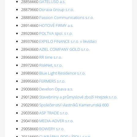
28856660
GATELUSO a.s.
28879660
Dorava Group s.r.o.
28885660
Passion Communications s.r.o.
28914660
HOTOVÉ FIRMY a.s.
28920660
POLTVA spol. s r.o.
28937660
EXPELO FINANCE s.r.o. v likvidaci
28943660
AZIEL COMPANY GOLD s.r.o.
28966660
RR time s.r.o.
28972660
RiskNet, s.r.o.
28989660
Blue Light Residence s.r.o.
28995660
FERMERS s.r.o.
29006660
Develon Opava a.s.
29012660
Stavebniny a průmyslové zboží Hrejzek s.r.o.
29029660
Společenství vlastníků Kamerunská 600
29035660
ASP TRADE s.r.o.
29041660
MEDIA-ADVER s.r.o.
29058660
BOWERY s.r.o.
29116660
CUKRÁRNA POD LÍPOU, s.r.o.