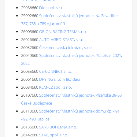
25986660
Dix, spol. s r.o.
25992660
Společenství vlastníků jednotek Na Zavadilce
787, 788 a 789 v Jaroměři
26003660
ORION-RACING TEAM s.r.o.
26026660
AUTO-AGRO-START, s.r.o.
26032660
Českomoravská televizní, s.r.o.
26049660
Společenství vlastníků jednotek Přátelství 2021,
2022
26055660
CS-CONNECT s.r.o.
26061660
DRYING s.r.o. v likvidaci
26084660
KLM-CZ spol. s r.o.
26107660
Společenství vlastníků jednotek Plzeňská 39-53,
České Budějovice
26113660
Společenství vlastníků jednotek domu čp. 491,
492, 493 Kaplice
26136660
ŠANS BOHEMIJA s.r.o.
26142660
STAB, spol. s r.o.