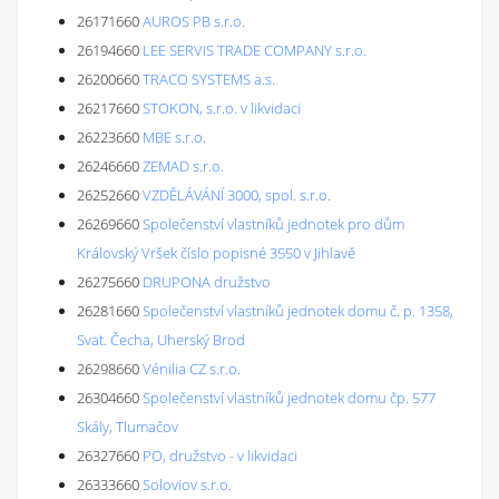
26171660
AUROS PB s.r.o.
26194660
LEE SERVIS TRADE COMPANY s.r.o.
26200660
TRACO SYSTEMS a.s.
26217660
STOKON, s.r.o. v likvidaci
26223660
MBE s.r.o.
26246660
ZEMAD s.r.o.
26252660
VZDĚLÁVÁNÍ 3000, spol. s.r.o.
26269660
Společenství vlastníků jednotek pro dům
Královský Vršek číslo popisné 3550 v Jihlavě
26275660
DRUPONA družstvo
26281660
Společenství vlastníků jednotek domu č. p. 1358,
Svat. Čecha, Uherský Brod
26298660
Vénilia CZ s.r.o.
26304660
Společenství vlastníků jednotek domu čp. 577
Skály, Tlumačov
26327660
PO, družstvo - v likvidaci
26333660
Soloviov s.r.o.