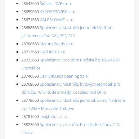
28642660
Štůsek - DVB s.r.o.
28659660
KYPOS STAVBY s.r.o.
28671660
GALERYGAME s.r.o.
28688660
Společenství vlastníků jednotek Meziboří,
J.A.Komenského 321, 322, 323
28700660
Matura Beads s.r.o.
28717660
NATUREX s.r.o.
28723660
Společenství pro dům Pražská č.p. 89, 412 01
Litoměřice
28746660
Devil&#039;s cleaning s.r.o.
28769660
Společenství vlastníků bytových jednotek pro
dům čp. 1043 Rudé armády, Kostelec nad Orlicí
28775660
Společenství vlastníků jednotek domu Nádražní
č.p. 1242 v Moravské Třebové
28781660
InsightSoft s.r.o.
28827660
Společenství pro dům Prostřední Lánov 227,
Lánov