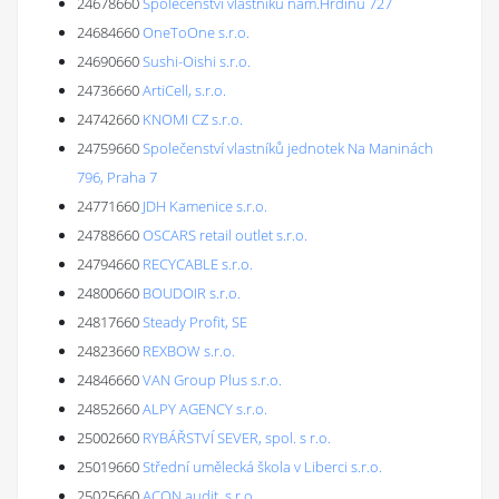
24678660
Společenství vlastníků nám.Hrdinů 727
24684660
OneToOne s.r.o.
24690660
Sushi-Oishi s.r.o.
24736660
ArtiCell, s.r.o.
24742660
KNOMI CZ s.r.o.
24759660
Společenství vlastníků jednotek Na Maninách
796, Praha 7
24771660
JDH Kamenice s.r.o.
24788660
OSCARS retail outlet s.r.o.
24794660
RECYCABLE s.r.o.
24800660
BOUDOIR s.r.o.
24817660
Steady Profit, SE
24823660
REXBOW s.r.o.
24846660
VAN Group Plus s.r.o.
24852660
ALPY AGENCY s.r.o.
25002660
RYBÁŘSTVÍ SEVER, spol. s r.o.
25019660
Střední umělecká škola v Liberci s.r.o.
25025660
ACON audit, s.r.o.