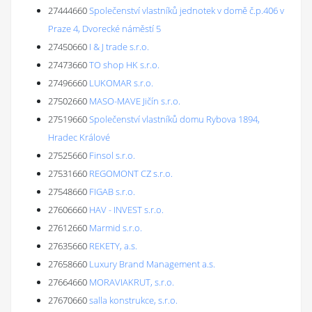
27444660
Společenství vlastníků jednotek v domě č.p.406 v
Praze 4, Dvorecké náměstí 5
27450660
I & J trade s.r.o.
27473660
TO shop HK s.r.o.
27496660
LUKOMAR s.r.o.
27502660
MASO-MAVE Jičín s.r.o.
27519660
Společenství vlastníků domu Rybova 1894,
Hradec Králové
27525660
Finsol s.r.o.
27531660
REGOMONT CZ s.r.o.
27548660
FIGAB s.r.o.
27606660
HAV - INVEST s.r.o.
27612660
Marmid s.r.o.
27635660
REKETY, a.s.
27658660
Luxury Brand Management a.s.
27664660
MORAVIAKRUT, s.r.o.
27670660
salla konstrukce, s.r.o.