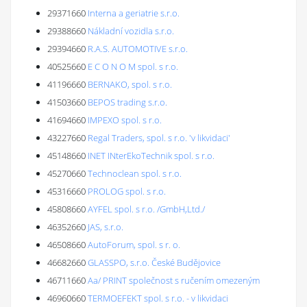
29371660
Interna a geriatrie s.r.o.
29388660
Nákladní vozidla s.r.o.
29394660
R.A.S. AUTOMOTIVE s.r.o.
40525660
E C O N O M spol. s r.o.
41196660
BERNAKO, spol. s r.o.
41503660
BEPOS trading s.r.o.
41694660
IMPEXO spol. s r.o.
43227660
Regal Traders, spol. s r.o. 'v likvidaci'
45148660
INET INterEkoTechnik spol. s r.o.
45270660
Technoclean spol. s r.o.
45316660
PROLOG spol. s r.o.
45808660
AYFEL spol. s r.o. /GmbH,Ltd./
46352660
JAS, s.r.o.
46508660
AutoForum, spol. s r. o.
46682660
GLASSPO, s.r.o. České Budějovice
46711660
Aa/ PRINT společnost s ručením omezeným
46960660
TERMOEFEKT spol. s r.o. - v likvidaci