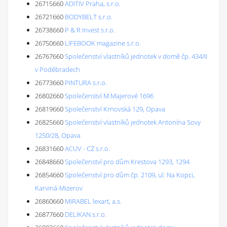
26715660
ADITIV Praha, s.r.o.
26721660
BODYBELT s.r.o.
26738660
P & R Invest s.r.o.
26750660
LIFEBOOK magazine s.r.o.
26767660
Společenství vlastníků jednotek v domě čp. 434/II
v Poděbradech
26773660
PINTURA s.r.o.
26802660
Společenství M.Majerové 1696
26819660
Společenství Krnovská 129, Opava
26825660
Společenství vlastníků jednotek Antonína Sovy
1250/28, Opava
26831660
ACUV - CZ s.r.o.
26848660
Společenství pro dům Krestova 1293, 1294
26854660
Společenství pro dům čp. 2109, ul. Na Kopci,
Karviná-Mizerov
26860660
MIRABEL lexart, a.s.
26877660
DELIKAN s.r.o.