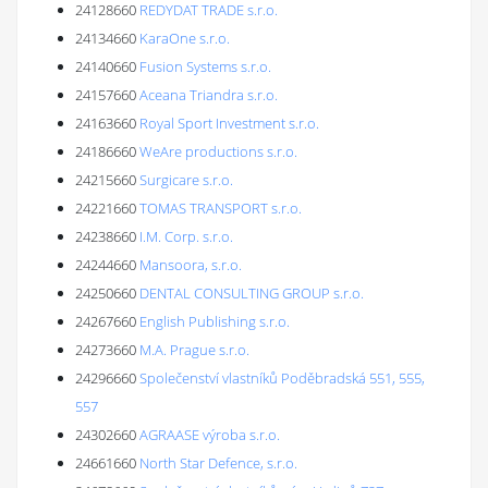
24128660
REDYDAT TRADE s.r.o.
24134660
KaraOne s.r.o.
24140660
Fusion Systems s.r.o.
24157660
Aceana Triandra s.r.o.
24163660
Royal Sport Investment s.r.o.
24186660
WeAre productions s.r.o.
24215660
Surgicare s.r.o.
24221660
TOMAS TRANSPORT s.r.o.
24238660
I.M. Corp. s.r.o.
24244660
Mansoora, s.r.o.
24250660
DENTAL CONSULTING GROUP s.r.o.
24267660
English Publishing s.r.o.
24273660
M.A. Prague s.r.o.
24296660
Společenství vlastníků Poděbradská 551, 555,
557
24302660
AGRAASE výroba s.r.o.
24661660
North Star Defence, s.r.o.