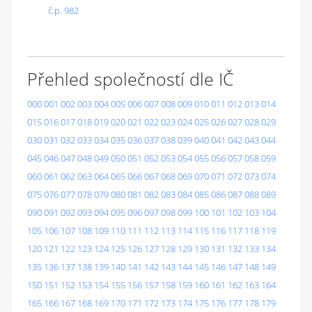
č.p. 982
Přehled společností dle IČ
000
001
002
003
004
005
006
007
008
009
010
011
012
013
014
015
016
017
018
019
020
021
022
023
024
025
026
027
028
029
030
031
032
033
034
035
036
037
038
039
040
041
042
043
044
045
046
047
048
049
050
051
052
053
054
055
056
057
058
059
060
061
062
063
064
065
066
067
068
069
070
071
072
073
074
075
076
077
078
079
080
081
082
083
084
085
086
087
088
089
090
091
092
093
094
095
096
097
098
099
100
101
102
103
104
105
106
107
108
109
110
111
112
113
114
115
116
117
118
119
120
121
122
123
124
125
126
127
128
129
130
131
132
133
134
135
136
137
138
139
140
141
142
143
144
145
146
147
148
149
150
151
152
153
154
155
156
157
158
159
160
161
162
163
164
165
166
167
168
169
170
171
172
173
174
175
176
177
178
179