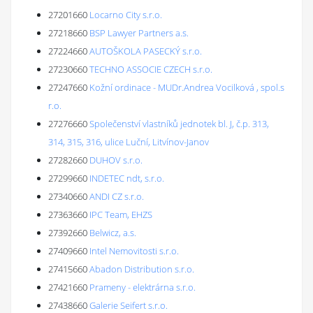
27201660
Locarno City s.r.o.
27218660
BSP Lawyer Partners a.s.
27224660
AUTOŠKOLA PASECKÝ s.r.o.
27230660
TECHNO ASSOCIE CZECH s.r.o.
27247660
Kožní ordinace - MUDr.Andrea Vocilková , spol.s
r.o.
27276660
Společenství vlastníků jednotek bl. J, č.p. 313,
314, 315, 316, ulice Luční, Litvínov-Janov
27282660
DUHOV s.r.o.
27299660
INDETEC ndt, s.r.o.
27340660
ANDI CZ s.r.o.
27363660
IPC Team, EHZS
27392660
Belwicz, a.s.
27409660
Intel Nemovitosti s.r.o.
27415660
Abadon Distribution s.r.o.
27421660
Prameny - elektrárna s.r.o.
27438660
Galerie Seifert s.r.o.