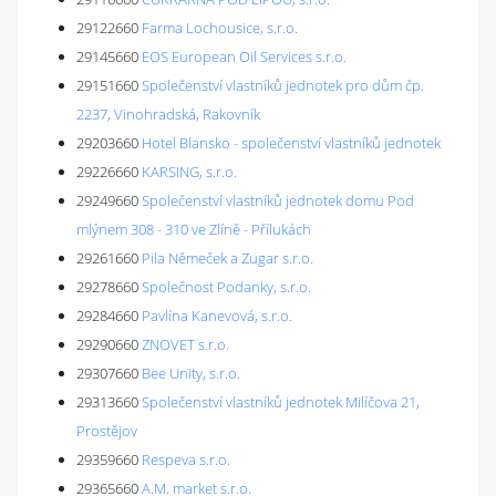
29122660
Farma Lochousice, s.r.o.
29145660
EOS European Oil Services s.r.o.
29151660
Společenství vlastníků jednotek pro dům čp.
2237, Vinohradská, Rakovník
29203660
Hotel Blansko - společenství vlastníků jednotek
29226660
KARSING, s.r.o.
29249660
Společenství vlastníků jednotek domu Pod
mlýnem 308 - 310 ve Zlíně - Přílukách
29261660
Pila Němeček a Zugar s.r.o.
29278660
Společnost Podanky, s.r.o.
29284660
Pavlína Kanevová, s.r.o.
29290660
ZNOVET s.r.o.
29307660
Bee Unity, s.r.o.
29313660
Společenství vlastníků jednotek Milíčova 21,
Prostějov
29359660
Respeva s.r.o.
29365660
A.M. market s.r.o.