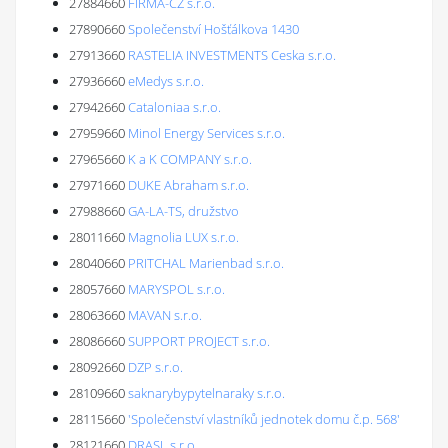
27884660
FIRMA-CZ s.r.o.
27890660
Společenství Hošťálkova 1430
27913660
RASTELIA INVESTMENTS Ceska s.r.o.
27936660
eMedys s.r.o.
27942660
Cataloniaa s.r.o.
27959660
Minol Energy Services s.r.o.
27965660
K a K COMPANY s.r.o.
27971660
DUKE Abraham s.r.o.
27988660
GA-LA-TS, družstvo
28011660
Magnolia LUX s.r.o.
28040660
PRITCHAL Marienbad s.r.o.
28057660
MARYSPOL s.r.o.
28063660
MAVAN s.r.o.
28086660
SUPPORT PROJECT s.r.o.
28092660
DZP s.r.o.
28109660
saknarybypytelnaraky s.r.o.
28115660
'Společenství vlastníků jednotek domu č.p. 568'
28121660
DRASL s.r.o.