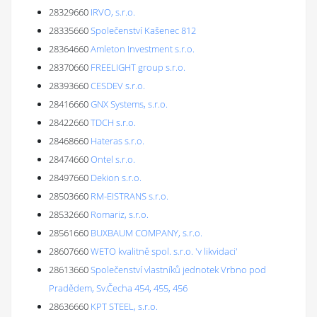
28329660
IRVO, s.r.o.
28335660
Společenství Kašenec 812
28364660
Amleton Investment s.r.o.
28370660
FREELIGHT group s.r.o.
28393660
CESDEV s.r.o.
28416660
GNX Systems, s.r.o.
28422660
TDCH s.r.o.
28468660
Hateras s.r.o.
28474660
Ontel s.r.o.
28497660
Dekion s.r.o.
28503660
RM-EISTRANS s.r.o.
28532660
Romariz, s.r.o.
28561660
BUXBAUM COMPANY, s.r.o.
28607660
WETO kvalitně spol. s.r.o. 'v likvidaci'
28613660
Společenství vlastníků jednotek Vrbno pod
Pradědem, Sv.Čecha 454, 455, 456
28636660
KPT STEEL, s.r.o.