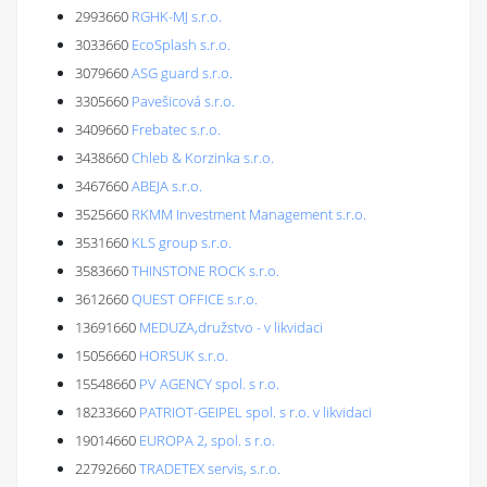
2993660
RGHK-MJ s.r.o.
3033660
EcoSplash s.r.o.
3079660
ASG guard s.r.o.
3305660
Pavešicová s.r.o.
3409660
Frebatec s.r.o.
3438660
Chleb & Korzinka s.r.o.
3467660
ABEJA s.r.o.
3525660
RKMM Investment Management s.r.o.
3531660
KLS group s.r.o.
3583660
THINSTONE ROCK s.r.o.
3612660
QUEST OFFICE s.r.o.
13691660
MEDUZA,družstvo - v likvidaci
15056660
HORSUK s.r.o.
15548660
PV AGENCY spol. s r.o.
18233660
PATRIOT-GEIPEL spol. s r.o. v likvidaci
19014660
EUROPA 2, spol. s r.o.
22792660
TRADETEX servis, s.r.o.