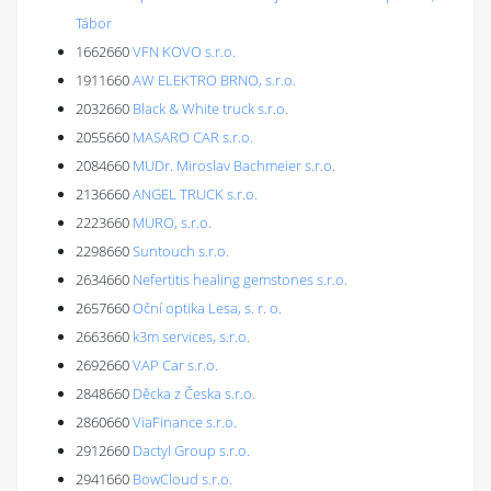
Tábor
1662660
VFN KOVO s.r.o.
1911660
AW ELEKTRO BRNO, s.r.o.
2032660
Black & White truck s.r.o.
2055660
MASARO CAR s.r.o.
2084660
MUDr. Miroslav Bachmeier s.r.o.
2136660
ANGEL TRUCK s.r.o.
2223660
MURO, s.r.o.
2298660
Suntouch s.r.o.
2634660
Nefertitis healing gemstones s.r.o.
2657660
Oční optika Lesa, s. r. o.
2663660
k3m services, s.r.o.
2692660
VAP Car s.r.o.
2848660
Děcka z Česka s.r.o.
2860660
ViaFinance s.r.o.
2912660
Dactyl Group s.r.o.
2941660
BowCloud s.r.o.