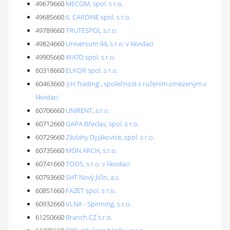
49679660
MECOM, spol. s r.o.
49685660
IL CARDINE spol. s r.o.
49789660
TRUTESPOL s.r.o.
49824660
Universum 94, s.r.o. v likvidaci
49905660
WATO spol. s r.o.
60318660
ELKOR spol. s r.o.
60463660
'J.H.Trading', společnost s ručením omezeným v
likvidaci
60706660
UNIRENT, s.r.o.
60712660
GAPA Břeclav, spol. s r.o.
60729660
Závlahy Dyjákovice, spol. s r.o.
60735660
MON ARCH, s.r.o.
60741660
TOOS, s.r.o. v likvidaci
60793660
SHT Nový Jičín, a.s.
60851660
FAZET spol. s r.o.
60932660
VLNA - Spinning, s.r.o.
61250660
Branch CZ s.r.o.