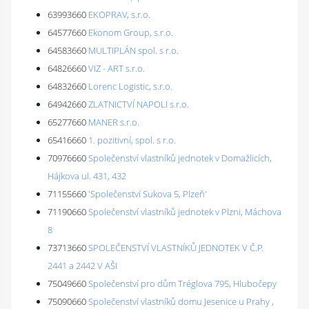
63993660
EKOPRAV, s.r.o.
64577660
Ekonom Group, s.r.o.
64583660
MULTIPLÁN spol. s r.o.
64826660
VIZ - ART s.r.o.
64832660
Lorenc Logistic, s.r.o.
64942660
ZLATNICTVÍ NAPOLI s.r.o.
65277660
MANER s.r.o.
65416660
1. pozitivní, spol. s r.o.
70976660
Společenství vlastníků jednotek v Domažlicích,
Hájkova ul. 431, 432
71155660
'Společenství Sukova 5, Plzeň'
71190660
Společenství vlastníků jednotek v Plzni, Máchova
8
73713660
SPOLEČENSTVÍ VLASTNÍKŮ JEDNOTEK V Č.P.
2441 a 2442 V AŠI
75049660
Společenství pro dům Tréglova 795, Hlubočepy
75090660
Společenství vlastníků domu Jesenice u Prahy ,