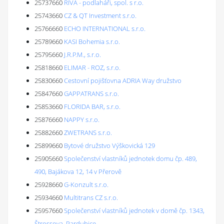
25737660
RIVA - podlaháři, spol. s r.o.
25743660
CZ & QT Investment s.r.o.
25766660
ECHO INTERNATIONAL s.r.o.
25789660
KASI Bohemia s.r.o.
25795660
J.R.P.M., s.r.o.
25818660
ELIMAR - ROZ, s.r.o.
25830660
Cestovní pojišťovna ADRIA Way družstvo
25847660
GAPPATRANS s.r.o.
25853660
FLORIDA BAR, s.r.o.
25876660
NAPPY s.r.o.
25882660
ZWETRANS s.r.o.
25899660
Bytové družstvo Výškovická 129
25905660
Společenství vlastníků jednotek domu čp. 489,
490, Bajákova 12, 14 v Přerově
25928660
G-Konzult s.r.o.
25934660
Multitrans CZ s.r.o.
25957660
Společenství vlastníků jednotek v domě čp. 1343,
Štrossova, Pardubice