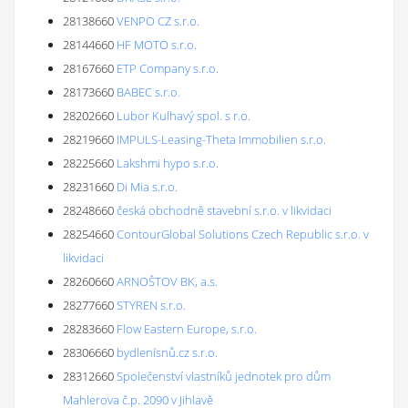
28138660
VENPO CZ s.r.o.
28144660
HF MOTO s.r.o.
28167660
ETP Company s.r.o.
28173660
BABEC s.r.o.
28202660
Lubor Kulhavý spol. s r.o.
28219660
IMPULS-Leasing-Theta Immobilien s.r.o.
28225660
Lakshmi hypo s.r.o.
28231660
Di Mia s.r.o.
28248660
česká obchodně stavební s.r.o. v likvidaci
28254660
ContourGlobal Solutions Czech Republic s.r.o. v
likvidaci
28260660
ARNOŠTOV BK, a.s.
28277660
STYREN s.r.o.
28283660
Flow Eastern Europe, s.r.o.
28306660
bydlenísnů.cz s.r.o.
28312660
Společenství vlastníků jednotek pro dům
Mahlerova č.p. 2090 v Jihlavě