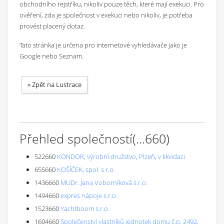
obchodního rejstříku, nikoliv pouze těch, které mají exekuci. Pro
ověření, zda je společnost v exekuci nebo nikoliv, je potřeba
provést placený dotaz.
Tato stránka je určena pro internetové vyhledávače jako je
Google nebo Seznam.
»
Zpět na Lustrace
Přehled společností
(...
660
)
522660
KONDOR, výrobní družstvo, Plzeň, v likvidaci
655660
KOŠÍČEK, spol. s r.o.
1436660
MUDr. Jana Voborníková s.r.o.
1494660
expres nápoje s.r.o.
1523660
Yachtboom s.r.o.
1604660
Společenství vlastníků jednotek domu č.p. 2492,