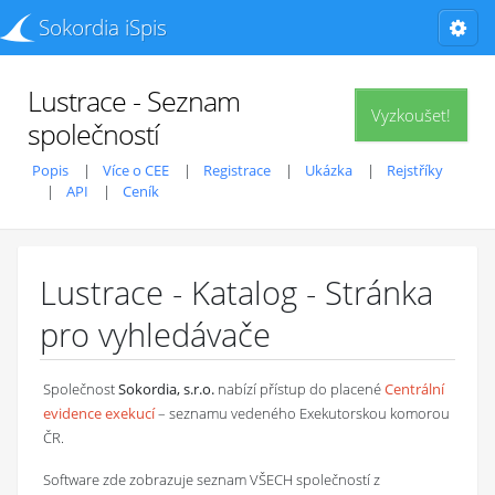
Sokordia iSpis
Lustrace - Seznam
Vyzkoušet!
společností
Popis
Více o CEE
Registrace
Ukázka
Rejstříky
API
Ceník
Lustrace - Katalog - Stránka
pro vyhledávače
Společnost
Sokordia, s.r.o.
nabízí přístup do placené
Centrální
evidence exekucí
– seznamu vedeného Exekutorskou komorou
ČR.
Software zde zobrazuje seznam VŠECH společností z