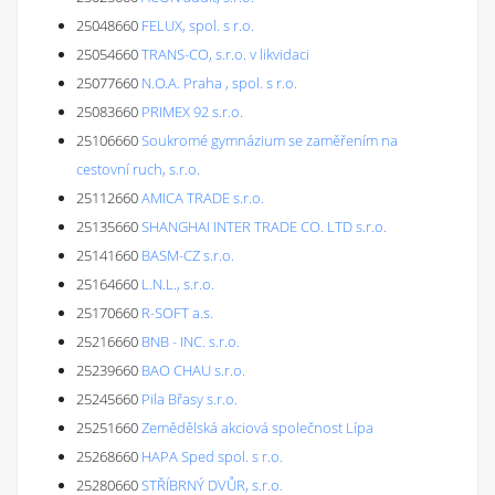
25048660
FELUX, spol. s r.o.
25054660
TRANS-CO, s.r.o. v likvidaci
25077660
N.O.A. Praha , spol. s r.o.
25083660
PRIMEX 92 s.r.o.
25106660
Soukromé gymnázium se zaměřením na
cestovní ruch, s.r.o.
25112660
AMICA TRADE s.r.o.
25135660
SHANGHAI INTER TRADE CO. LTD s.r.o.
25141660
BASM-CZ s.r.o.
25164660
L.N.L., s.r.o.
25170660
R-SOFT a.s.
25216660
BNB - INC. s.r.o.
25239660
BAO CHAU s.r.o.
25245660
Pila Břasy s.r.o.
25251660
Zemědělská akciová společnost Lípa
25268660
HAPA Sped spol. s r.o.
25280660
STŘÍBRNÝ DVŮR, s.r.o.