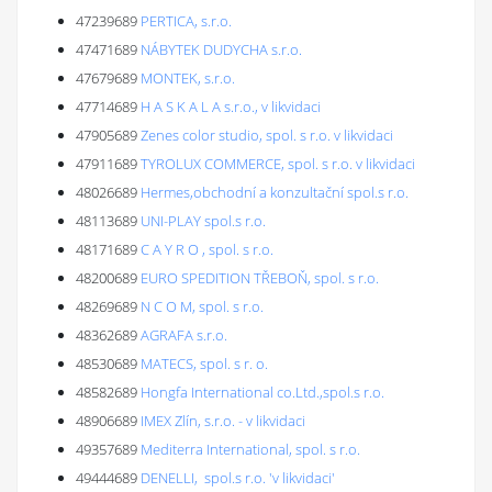
47239689
PERTICA, s.r.o.
47471689
NÁBYTEK DUDYCHA s.r.o.
47679689
MONTEK, s.r.o.
47714689
H A S K A L A s.r.o., v likvidaci
47905689
Zenes color studio, spol. s r.o. v likvidaci
47911689
TYROLUX COMMERCE, spol. s r.o. v likvidaci
48026689
Hermes,obchodní a konzultační spol.s r.o.
48113689
UNI-PLAY spol.s r.o.
48171689
C A Y R O , spol. s r.o.
48200689
EURO SPEDITION TŘEBOŇ, spol. s r.o.
48269689
N C O M, spol. s r.o.
48362689
AGRAFA s.r.o.
48530689
MATECS, spol. s r. o.
48582689
Hongfa International co.Ltd.,spol.s r.o.
48906689
IMEX Zlín, s.r.o. - v likvidaci
49357689
Mediterra International, spol. s r.o.
49444689
DENELLI, spol.s r.o. 'v likvidaci'