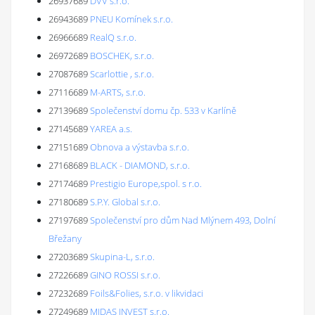
26937689
DVV s.r.o.
26943689
PNEU Komínek s.r.o.
26966689
RealQ s.r.o.
26972689
BOSCHEK, s.r.o.
27087689
Scarlottie , s.r.o.
27116689
M-ARTS, s.r.o.
27139689
Společenství domu čp. 533 v Karlíně
27145689
YAREA a.s.
27151689
Obnova a výstavba s.r.o.
27168689
BLACK - DIAMOND, s.r.o.
27174689
Prestigio Europe,spol. s r.o.
27180689
S.P.Y. Global s.r.o.
27197689
Společenství pro dům Nad Mlýnem 493, Dolní
Břežany
27203689
Skupina-L, s.r.o.
27226689
GINO ROSSI s.r.o.
27232689
Foils&Folies, s.r.o. v likvidaci
27249689
MIDAS INVEST s.r.o.