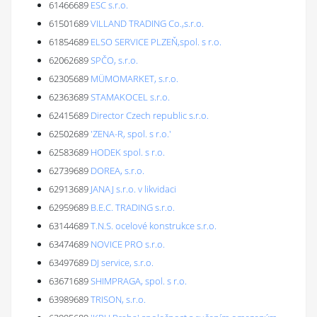
61466689
ESC s.r.o.
61501689
VILLAND TRADING Co.,s.r.o.
61854689
ELSO SERVICE PLZEŇ,spol. s r.o.
62062689
SPČO, s.r.o.
62305689
MÜMOMARKET, s.r.o.
62363689
STAMAKOCEL s.r.o.
62415689
Director Czech republic s.r.o.
62502689
'ZENA-R, spol. s r.o.'
62583689
HODEK spol. s r.o.
62739689
DOREA, s.r.o.
62913689
JANAJ s.r.o. v likvidaci
62959689
B.E.C. TRADING s.r.o.
63144689
T.N.S. ocelové konstrukce s.r.o.
63474689
NOVICE PRO s.r.o.
63497689
DJ service, s.r.o.
63671689
SHIMPRAGA, spol. s r.o.
63989689
TRISON, s.r.o.