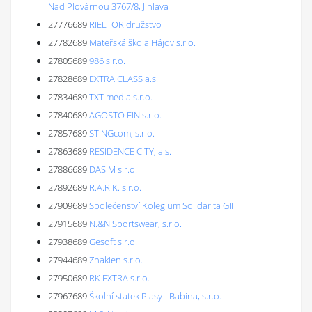
Nad Plovárnou 3767/8, Jihlava
27776689
RIELTOR družstvo
27782689
Mateřská škola Hájov s.r.o.
27805689
986 s.r.o.
27828689
EXTRA CLASS a.s.
27834689
TXT media s.r.o.
27840689
AGOSTO FIN s.r.o.
27857689
STINGcom, s.r.o.
27863689
RESIDENCE CITY, a.s.
27886689
DASIM s.r.o.
27892689
R.A.R.K. s.r.o.
27909689
Společenství Kolegium Solidarita GII
27915689
N.&N.Sportswear, s.r.o.
27938689
Gesoft s.r.o.
27944689
Zhakien s.r.o.
27950689
RK EXTRA s.r.o.
27967689
Školní statek Plasy - Babina, s.r.o.