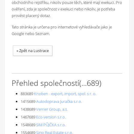
obchodního rejstříku, nikoliv pouze těch, které mají exekuci. Pro
ověření, zda je společnost v exekuci nebo nikoliv, je potřeba
provést placený dotaz.
Tato stránka je určena pro internetové vyhledávače jako je
Google nebo Seznam.
»
Zpět na Lustrace
Přehled společností
(...
689
)
883689
Knoben - export, import, spol. s r. o.
1415689
Autodoprava Juračka s.r.o.
1438689
Verrier Group, a.s.
1467689
Eco-version s.r.o.
1548689
SIM PŮJČKA s.r.o.
1554689
Sirio Real Estate s.r.o.