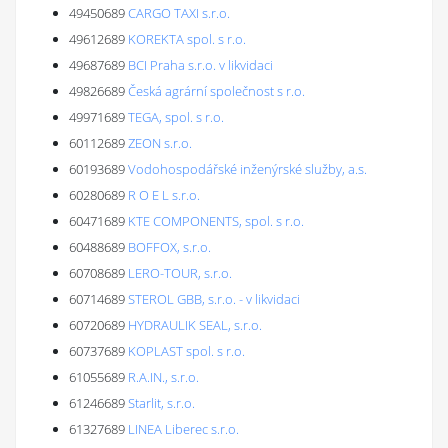
49450689
CARGO TAXI s.r.o.
49612689
KOREKTA spol. s r.o.
49687689
BCI Praha s.r.o. v likvidaci
49826689
Česká agrární společnost s r.o.
49971689
TEGA, spol. s r.o.
60112689
ZEON s.r.o.
60193689
Vodohospodářské inženýrské služby, a.s.
60280689
R O E L s.r.o.
60471689
KTE COMPONENTS, spol. s r.o.
60488689
BOFFOX, s.r.o.
60708689
LERO-TOUR, s.r.o.
60714689
STEROL GBB, s.r.o. - v likvidaci
60720689
HYDRAULIK SEAL, s.r.o.
60737689
KOPLAST spol. s r.o.
61055689
R.A.IN., s.r.o.
61246689
Starlit, s.r.o.
61327689
LINEA Liberec s.r.o.