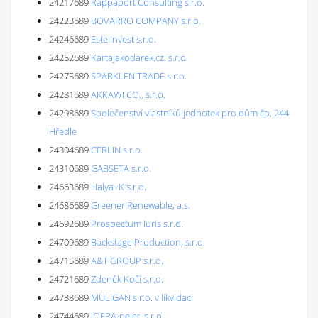
24217689
Rappaport Consulting s.r.o.
24223689
BOVARRO COMPANY s.r.o.
24246689
Este Invest s.r.o.
24252689
Kartajakodarek.cz, s.r.o.
24275689
SPARKLEN TRADE s.r.o.
24281689
AKKAWI CO., s.r.o.
24298689
Společenství vlastníků jednotek pro dům čp. 244
Hředle
24304689
CERLIN s.r.o.
24310689
GABSETA s.r.o.
24663689
Halya+K s.r.o.
24686689
Greener Renewable, a.s.
24692689
Prospectum Iuris s.r.o.
24709689
Backstage Production, s.r.o.
24715689
A&T GROUP s.r.o.
24721689
Zdeněk Kočí s.r.o.
24738689
MULIGAN s.r.o. v likvidaci
24744689
JOFRA-pelet, s.r.o.