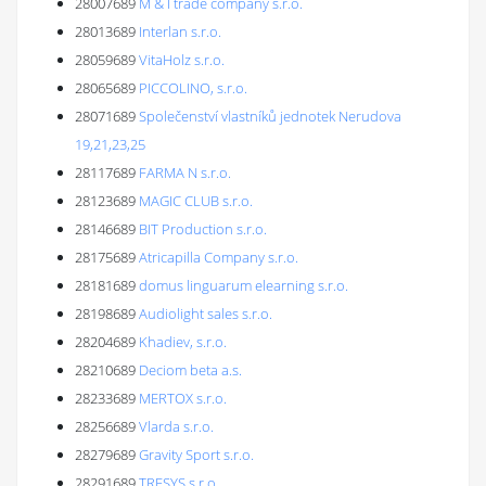
28007689
M & I trade company s.r.o.
28013689
Interlan s.r.o.
28059689
VitaHolz s.r.o.
28065689
PICCOLINO, s.r.o.
28071689
Společenství vlastníků jednotek Nerudova
19,21,23,25
28117689
FARMA N s.r.o.
28123689
MAGIC CLUB s.r.o.
28146689
BIT Production s.r.o.
28175689
Atricapilla Company s.r.o.
28181689
domus linguarum elearning s.r.o.
28198689
Audiolight sales s.r.o.
28204689
Khadiev, s.r.o.
28210689
Deciom beta a.s.
28233689
MERTOX s.r.o.
28256689
Vlarda s.r.o.
28279689
Gravity Sport s.r.o.
28291689
TRESYS s.r.o.