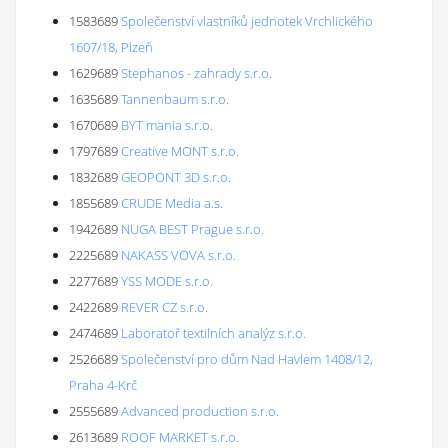
1583689
Společenství vlastníků jednotek Vrchlického
1607/18, Plzeň
1629689
Stephanos - zahrady s.r.o.
1635689
Tannenbaum s.r.o.
1670689
BYT mania s.r.o.
1797689
Creative MONT s.r.o.
1832689
GEOPONT 3D s.r.o.
1855689
CRUDE Media a.s.
1942689
NUGA BEST Prague s.r.o.
2225689
NAKASS VOVA s.r.o.
2277689
YSS MODE s.r.o.
2422689
REVER CZ s.r.o.
2474689
Laboratoř textilních analýz s.r.o.
2526689
Společenství pro dům Nad Havlem 1408/12,
Praha 4-Krč
2555689
Advanced production s.r.o.
2613689
ROOF MARKET s.r.o.