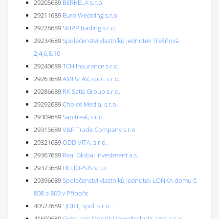
29205689
BERKELA s.r.o.
29211689
Euro Wedding s.r.o.
29228689
SKIPP trading s.r.o.
29234689
Společenství vlastníků jednotek Třešňová
2,4,6,8,10
29240689
TCH Insurance s.r.o.
29263689
AMI STAV, spol. s r.o.
29286689
RK Satis Group s.r.o.
29292689
Choice Media, s.r.o.
29309689
Sanitreal, s.r.o.
29315689
V&P Trade Company s.r.o.
29321689
ODD VITA, s.r.o.
29367689
Real Global Investment a.s.
29373689
HELIOPSIS s.r.o.
29396689
Společenství vlastníků jednotek LONKA domu č.
808 a 809 v Příboře
40527689
' JORT, spol. s r.o. '
41609689
Gebr. van Mourik Umweltschutz, spol.s r.o.