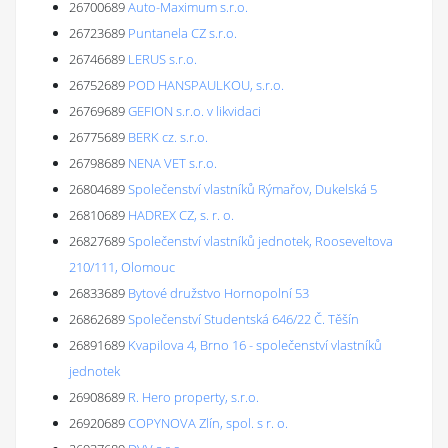
26700689
Auto-Maximum s.r.o.
26723689
Puntanela CZ s.r.o.
26746689
LERUS s.r.o.
26752689
POD HANSPAULKOU, s.r.o.
26769689
GEFION s.r.o. v likvidaci
26775689
BERK cz. s.r.o.
26798689
NENA VET s.r.o.
26804689
Společenství vlastníků Rýmařov, Dukelská 5
26810689
HADREX CZ, s. r. o.
26827689
Společenství vlastníků jednotek, Rooseveltova
210/111, Olomouc
26833689
Bytové družstvo Hornopolní 53
26862689
Společenství Studentská 646/22 Č. Těšín
26891689
Kvapilova 4, Brno 16 - společenství vlastníků
jednotek
26908689
R. Hero property, s.r.o.
26920689
COPYNOVA Zlín, spol. s r. o.