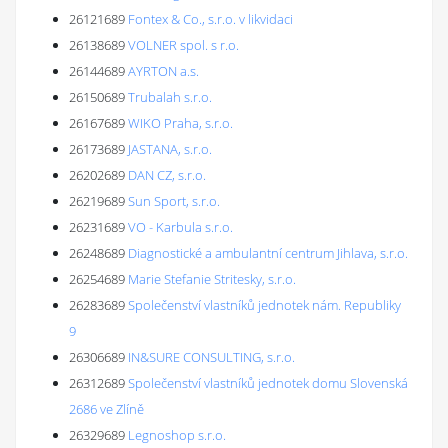
26121689
Fontex & Co., s.r.o. v likvidaci
26138689
VOLNER spol. s r.o.
26144689
AYRTON a.s.
26150689
Trubalah s.r.o.
26167689
WIKO Praha, s.r.o.
26173689
JASTANA, s.r.o.
26202689
DAN CZ, s.r.o.
26219689
Sun Sport, s.r.o.
26231689
VO - Karbula s.r.o.
26248689
Diagnostické a ambulantní centrum Jihlava, s.r.o.
26254689
Marie Stefanie Stritesky, s.r.o.
26283689
Společenství vlastníků jednotek nám. Republiky
9
26306689
IN&SURE CONSULTING, s.r.o.
26312689
Společenství vlastníků jednotek domu Slovenská
2686 ve Zlíně
26329689
Legnoshop s.r.o.