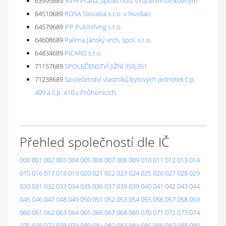
63995689
'KPH Praha',společnost s ručením omezeným
64510689
ROSA Slovakia s.r.o. v likvidaci
64579689
IFP Publishing s.r.o.
64608689
Palírna Jánský vrch, spol. s r.o.
64834689
PICARD s.r.o.
71157689
SPOLEČENSTVÍ JIŽNÍ 350,351
71238689
Společenství vlastníků bytových jednotek č.p.
409 a č.p. 410 v Průhonicích
Přehled společností dle IČ
000
001
002
003
004
005
006
007
008
009
010
011
012
013
014
015
016
017
018
019
020
021
022
023
024
025
026
027
028
029
030
031
032
033
034
035
036
037
038
039
040
041
042
043
044
045
046
047
048
049
050
051
052
053
054
055
056
057
058
059
060
061
062
063
064
065
066
067
068
069
070
071
072
073
074
075
076
077
078
079
080
081
082
083
084
085
086
087
088
089