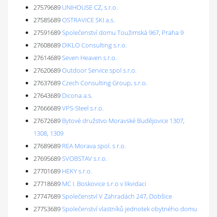
27579689
UNIHOUSE CZ, s.r.o.
27585689
OSTRAVICE SKI a.s.
27591689
Společenství domu Toužimská 967, Praha 9
27608689
DIKLO Consulting s.r.o.
27614689
Seven Heaven s.r.o.
27620689
Outdoor Service spol s.r.o.
27637689
Czech Consulting Group, s.r.o.
27643689
Dicona a.s.
27666689
VPS-Steel s.r.o.
27672689
Bytové družstvo Moravské Budějovice 1307,
1308, 1309
27689689
REA Morava spol. s r.o.
27695689
SVOBSTAV s.r.o.
27701689
HEKY s.r.o.
27718689
MC I. Boskovice s.r.o v likvidaci
27747689
Společenství V Zahradách 247, Dobšice
27753689
Společenství vlastníků jednotek obytného domu