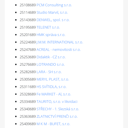
25108689
PCM Consulting s.r.o.
25114689
Studio Marvil, s.r.o.
25143689
DENWEL, spol. s r.o.
25195689
TELENET s.r.o.
25201689
HMK správa s.r.o.
25224689
J.M.M. INTERNATIONAL s.r.o.
25247689
ACREAL - nemovitosti s.r.o.
25253689
Didaktik - CZ s.r.o.
25276689
LOTRANDO s.r.o.
25282689
LARA - SH s.r.o.
25305689
MERYL PLAST, s.r.o.
25311689
HS SVÍTIDLA, s.r.o.
25328689
Fe MARKET - Al, s.r.o.
25334689
TAURITO, s.r.o. v likvidaci
25340689
STŘECHY - 1. Slezská s.r.o.
25363689
ZLATNICTVÍ PRENČI s.r.o.
25409689
M K M - BUFET, s.r.o.