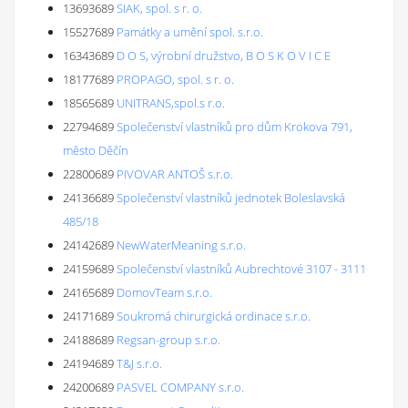
13693689
SIAK, spol. s r. o.
15527689
Památky a umění spol. s.r.o.
16343689
D O S, výrobní družstvo, B O S K O V I C E
18177689
PROPAGO, spol. s r. o.
18565689
UNITRANS,spol.s r.o.
22794689
Společenství vlastníků pro dům Krokova 791,
město Děčín
22800689
PIVOVAR ANTOŠ s.r.o.
24136689
Společenství vlastníků jednotek Boleslavská
485/18
24142689
NewWaterMeaning s.r.o.
24159689
Společenství vlastníků Aubrechtové 3107 - 3111
24165689
DomovTeam s.r.o.
24171689
Soukromá chirurgická ordinace s.r.o.
24188689
Regsan-group s.r.o.
24194689
T&J s.r.o.
24200689
PASVEL COMPANY s.r.o.