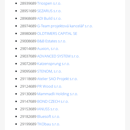
28939689
Triospen s.r.o.
28951689
SEZARUS s.r.o.
28968689
ADI Build s.r.o.
28974689
G-Team projektová kancelář s.r.o.
28980689
OLDTIMERS CAPITAL SE
29008689
B&B Estates s.r.o.
29014689
Auxion, s.r.o.
29037689
ADVANCED SYSTEM s.r.o.
29072689
Katzensprung s.r.o.
29095689
STENOM, s.r.o.
29118689
Atelier SAO Projekt s.r.o.
29124689
PR Wood s.r.o.
29130689
Mammadli Holding s.r.o.
29147689
BOND CZECH s.r.o.
29153689
IANUSS s.r.o.
29182689
Bluesoft s.r.o.
29199689
TKObau s.r.o.