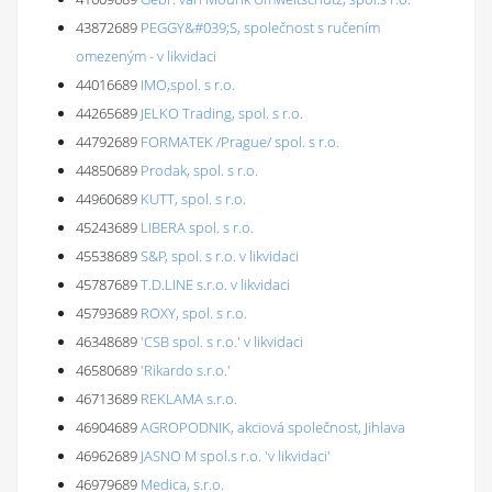
43872689
PEGGY&#039;S, společnost s ručením
omezeným - v likvidaci
44016689
IMO,spol. s r.o.
44265689
JELKO Trading, spol. s r.o.
44792689
FORMATEK /Prague/ spol. s r.o.
44850689
Prodak, spol. s r.o.
44960689
KUTT, spol. s r.o.
45243689
LIBERA spol. s r.o.
45538689
S&P, spol. s r.o. v likvidaci
45787689
T.D.LINE s.r.o. v likvidaci
45793689
ROXY, spol. s r.o.
46348689
'CSB spol. s r.o.' v likvidaci
46580689
'Rikardo s.r.o.'
46713689
REKLAMA s.r.o.
46904689
AGROPODNIK, akciová společnost, Jihlava
46962689
JASNO M spol.s r.o. 'v likvidaci'
46979689
Medica, s.r.o.