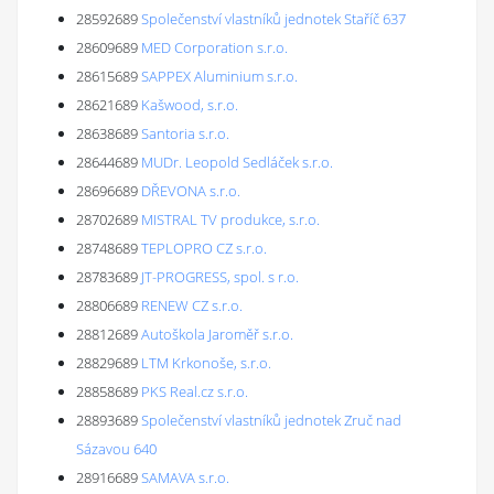
28592689
Společenství vlastníků jednotek Staříč 637
28609689
MED Corporation s.r.o.
28615689
SAPPEX Aluminium s.r.o.
28621689
Kašwood, s.r.o.
28638689
Santoria s.r.o.
28644689
MUDr. Leopold Sedláček s.r.o.
28696689
DŘEVONA s.r.o.
28702689
MISTRAL TV produkce, s.r.o.
28748689
TEPLOPRO CZ s.r.o.
28783689
JT-PROGRESS, spol. s r.o.
28806689
RENEW CZ s.r.o.
28812689
Autoškola Jaroměř s.r.o.
28829689
LTM Krkonoše, s.r.o.
28858689
PKS Real.cz s.r.o.
28893689
Společenství vlastníků jednotek Zruč nad
Sázavou 640
28916689
SAMAVA s.r.o.