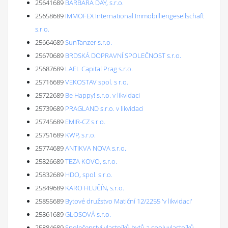
25641689
BARBARA DAY, s.r.o.
25658689
IMMOFEX International Immobilliengesellschaft
s.r.o.
25664689
SunTanzer s.r.o.
25670689
BRDSKÁ DOPRAVNÍ SPOLEČNOST s.r.o.
25687689
LAEL Capital Prag s.r.o.
25716689
VEKOSTAV spol. s r.o.
25722689
Be Happy! s.r.o. v likvidaci
25739689
PRAGLAND s.r.o. v likvidaci
25745689
EMIR-CZ s.r.o.
25751689
KWP, s.r.o.
25774689
ANTIKVA NOVA s.r.o.
25826689
TEZA KOVO, s.r.o.
25832689
HDO, spol. s r.o.
25849689
KARO HLUČÍN, s.r.o.
25855689
Bytové družstvo Matiční 12/2255 'v likvidaci'
25861689
GLOSOVÁ s.r.o.
25884689
Společenství vlastníků bytů a spoluvlastníků