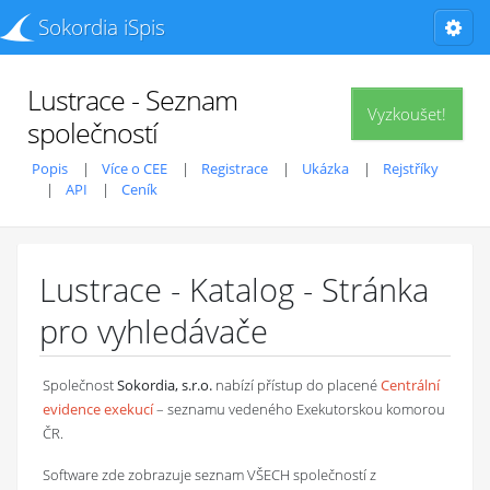
Sokordia iSpis
Lustrace - Seznam
Vyzkoušet!
společností
Popis
Více o CEE
Registrace
Ukázka
Rejstříky
API
Ceník
Lustrace - Katalog - Stránka
pro vyhledávače
Společnost
Sokordia, s.r.o.
nabízí přístup do placené
Centrální
evidence exekucí
– seznamu vedeného Exekutorskou komorou
ČR.
Software zde zobrazuje seznam VŠECH společností z