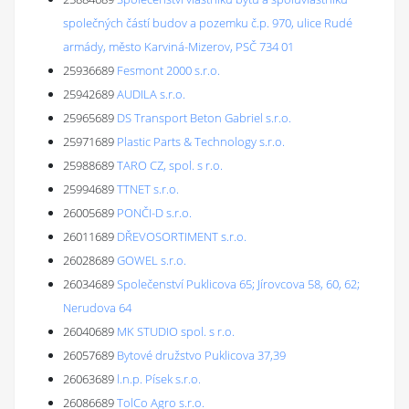
společných částí budov a pozemku č.p. 970, ulice Rudé
armády, město Karviná-Mizerov, PSČ 734 01
25936689
Fesmont 2000 s.r.o.
25942689
AUDILA s.r.o.
25965689
DS Transport Beton Gabriel s.r.o.
25971689
Plastic Parts & Technology s.r.o.
25988689
TARO CZ, spol. s r.o.
25994689
TTNET s.r.o.
26005689
PONČI-D s.r.o.
26011689
DŘEVOSORTIMENT s.r.o.
26028689
GOWEL s.r.o.
26034689
Společenství Puklicova 65; Jírovcova 58, 60, 62;
Nerudova 64
26040689
MK STUDIO spol. s r.o.
26057689
Bytové družstvo Puklicova 37,39
26063689
l.n.p. Písek s.r.o.
26086689
TolCo Agro s.r.o.