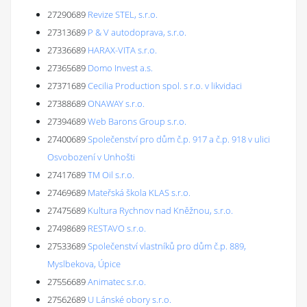
27290689
Revize STEL, s.r.o.
27313689
P & V autodoprava, s.r.o.
27336689
HARAX-VITA s.r.o.
27365689
Domo Invest a.s.
27371689
Cecilia Production spol. s r.o. v likvidaci
27388689
ONAWAY s.r.o.
27394689
Web Barons Group s.r.o.
27400689
Společenství pro dům č.p. 917 a č.p. 918 v ulici
Osvobození v Unhošti
27417689
TM Oil s.r.o.
27469689
Mateřská škola KLAS s.r.o.
27475689
Kultura Rychnov nad Kněžnou, s.r.o.
27498689
RESTAVO s.r.o.
27533689
Společenství vlastníků pro dům č.p. 889,
Myslbekova, Úpice
27556689
Animatec s.r.o.
27562689
U Lánské obory s.r.o.