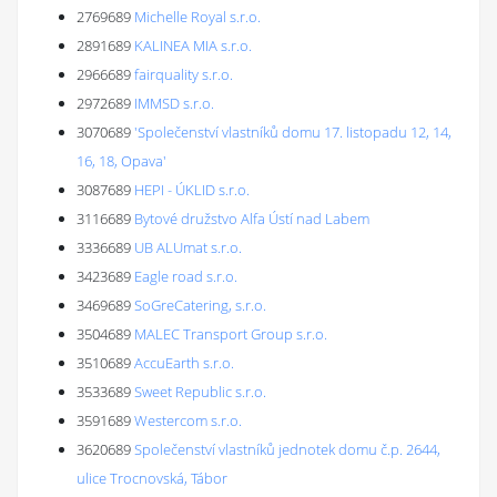
2769689
Michelle Royal s.r.o.
2891689
KALINEA MIA s.r.o.
2966689
fairquality s.r.o.
2972689
IMMSD s.r.o.
3070689
'Společenství vlastníků domu 17. listopadu 12, 14,
16, 18, Opava'
3087689
HEPI - ÚKLID s.r.o.
3116689
Bytové družstvo Alfa Ústí nad Labem
3336689
UB ALUmat s.r.o.
3423689
Eagle road s.r.o.
3469689
SoGreCatering, s.r.o.
3504689
MALEC Transport Group s.r.o.
3510689
AccuEarth s.r.o.
3533689
Sweet Republic s.r.o.
3591689
Westercom s.r.o.
3620689
Společenství vlastníků jednotek domu č.p. 2644,
ulice Trocnovská, Tábor