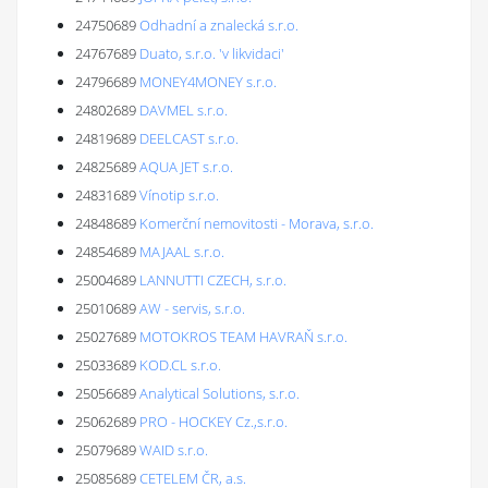
24750689
Odhadní a znalecká s.r.o.
24767689
Duato, s.r.o. 'v likvidaci'
24796689
MONEY4MONEY s.r.o.
24802689
DAVMEL s.r.o.
24819689
DEELCAST s.r.o.
24825689
AQUA JET s.r.o.
24831689
Vínotip s.r.o.
24848689
Komerční nemovitosti - Morava, s.r.o.
24854689
MAJAAL s.r.o.
25004689
LANNUTTI CZECH, s.r.o.
25010689
AW - servis, s.r.o.
25027689
MOTOKROS TEAM HAVRAŇ s.r.o.
25033689
KOD.CL s.r.o.
25056689
Analytical Solutions, s.r.o.
25062689
PRO - HOCKEY Cz.,s.r.o.
25079689
WAID s.r.o.
25085689
CETELEM ČR, a.s.