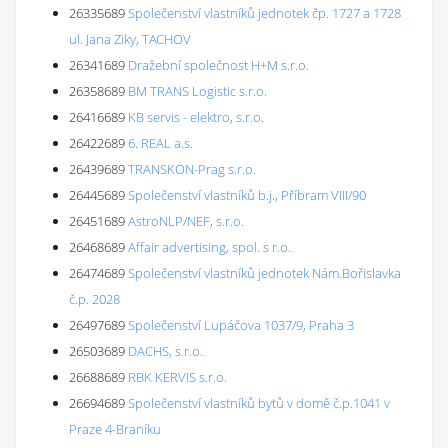
26335689
Společenství vlastníků jednotek čp. 1727 a 1728
ul. Jana Ziky, TACHOV
26341689
Dražební společnost H+M s.r.o.
26358689
BM TRANS Logistic s.r.o.
26416689
KB servis - elektro, s.r.o.
26422689
6. REAL a.s.
26439689
TRANSKON-Prag s.r.o.
26445689
Společenství vlastníků b.j., Příbram VIII/90
26451689
AstroNLP/NEF, s.r.o.
26468689
Affair advertising, spol. s r.o.
26474689
Společenství vlastníků jednotek Nám.Bořislavka
č.p. 2028
26497689
Společenství Lupáčova 1037/9, Praha 3
26503689
DACHS, s.r.o.
26688689
RBK KERVIS s.r.o.
26694689
Společenství vlastníků bytů v domě č.p.1041 v
Praze 4-Braníku