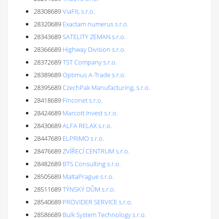
28308689
ViaFit, s.r.o.
28320689
Exactam numerus s.r.o.
28343689
SATELITY ZEMAN s.r.o.
28366689
Highway Division s.r.o.
28372689
TST Company s.r.o.
28389689
Optimus A-Trade s.r.o.
28395689
CzechPak Manufacturing, s.r.o.
28418689
Finconet s.r.o.
28424689
Marcott Invest s.r.o.
28430689
ALFA RELAX s.r.o.
28447689
ELPRIMO s.r.o.
28476689
ZVÍŘECÍ CENTRUM s.r.o.
28482689
BTS Consulting s.r.o.
28505689
MaltaPrague s.r.o.
28511689
TÝNSKÝ DŮM s.r.o.
28540689
PROVIDER SERVICE s.r.o.
28586689
Bulk System Technology s.r.o.