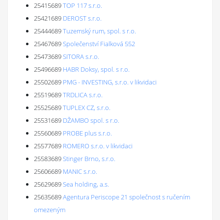
25415689
TOP 117 s.r.o.
25421689
DEROST s.r.o.
25444689
Tuzemský rum, spol. s r.o.
25467689
Společenství Fialková 552
25473689
SITORA s.r.o.
25496689
HABR Doksy, spol. s r.o.
25502689
PMG - INVESTING, s.r.o. v likvidaci
25519689
TRDLICA s.r.o.
25525689
TUPLEX CZ, s.r.o.
25531689
DŽAMBO spol. s r.o.
25560689
PROBE plus s.r.o.
25577689
ROMERO s.r.o. v likvidaci
25583689
Stinger Brno, s.r.o.
25606689
MANIC s.r.o.
25629689
Sea holding, a.s.
25635689
Agentura Periscope 21 společnost s ručením
omezeným