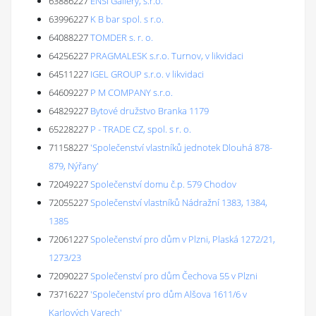
63886227
ENSI Gallery, s.r.o.
63996227
K B bar spol. s r.o.
64088227
TOMDER s. r. o.
64256227
PRAGMALESK s.r.o. Turnov, v likvidaci
64511227
IGEL GROUP s.r.o. v likvidaci
64609227
P M COMPANY s.r.o.
64829227
Bytové družstvo Branka 1179
65228227
P - TRADE CZ, spol. s r. o.
71158227
'Společenství vlastníků jednotek Dlouhá 878-
879, Nýřany'
72049227
Společenství domu č.p. 579 Chodov
72055227
Společenství vlastníků Nádražní 1383, 1384,
1385
72061227
Společenství pro dům v Plzni, Plaská 1272/21,
1273/23
72090227
Společenství pro dům Čechova 55 v Plzni
73716227
'Společenství pro dům Alšova 1611/6 v
Karlových Varech'