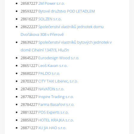
28587227
2M Power s.r.o.
28593227
Bytové družstvo POD LETADLEM
28616227
SOLZEN s.r.o.
28622227
Společenství vlastníků jednotek domu
Dvořákova 308 v Přerově
28639227
Společenství vlastníků bytových jednotek v
domě Cihelní 1347/3, Hlučín
28645227
Eurodesign Wood s.r.o.
28651227
Leoš Kavan s.r.o.
28680227
PALDO s.r.o.
28703227
CITY TAXI Liberec, s.r.o.
28749227
NAVATON s.r.o.
28778227
Inspire Trading s.r.o.
28784227
Farma Basařovi s.r.o.
28813227
POS Experts s.r.o.
28859227
HOTEL KRAJKA s.r.o.
28871227
XU JIA HAO s.r.o.