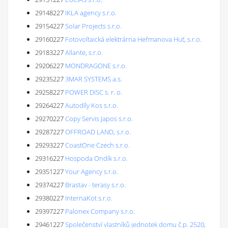
29148227
IKLA agency s.r.o.
29154227
Solar Projects s.r.o.
29160227
Fotovoltaická elektrárna Heřmanova Huť, s.r.o.
29183227
Allante, s.r.o.
29206227
MONDRAGONE s.r.o.
29235227
3MAR SYSTEMS a.s.
29258227
POWER DISC s. r. o.
29264227
Autodíly Kos s.r.o.
29270227
Copy Servis Japos s.r.o.
29287227
OFFROAD LAND, s.r.o.
29293227
CoastOne Czech s.r.o.
29316227
Hospoda Ondík s.r.o.
29351227
Your Agency s.r.o.
29374227
Brastav - terasy s.r.o.
29380227
InternaKot s.r.o.
29397227
Palonex Company s.r.o.
29461227
Společenství vlastníků jednotek domu č.p. 2520,