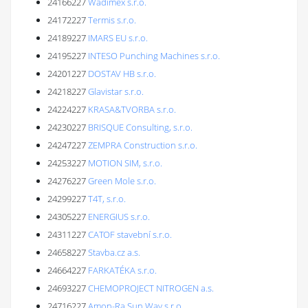
24166227
Wadimex s.r.o.
24172227
Termis s.r.o.
24189227
IMARS EU s.r.o.
24195227
INTESO Punching Machines s.r.o.
24201227
DOSTAV HB s.r.o.
24218227
Glavistar s.r.o.
24224227
KRASA&TVORBA s.r.o.
24230227
BRISQUE Consulting, s.r.o.
24247227
ZEMPRA Construction s.r.o.
24253227
MOTION SIM, s.r.o.
24276227
Green Mole s.r.o.
24299227
T4T, s.r.o.
24305227
ENERGIUS s.r.o.
24311227
CATOF stavební s.r.o.
24658227
Stavba.cz a.s.
24664227
FARKATÉKA s.r.o.
24693227
CHEMOPROJECT NITROGEN a.s.
24716227
Amon-Ra Sun Way s.r.o.