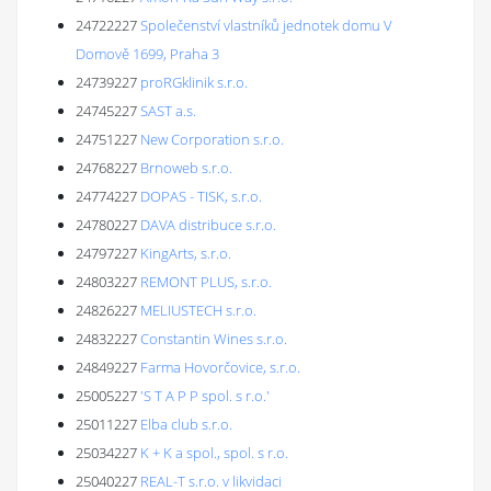
24722227
Společenství vlastníků jednotek domu V
Domově 1699, Praha 3
24739227
proRGklinik s.r.o.
24745227
SAST a.s.
24751227
New Corporation s.r.o.
24768227
Brnoweb s.r.o.
24774227
DOPAS - TISK, s.r.o.
24780227
DAVA distribuce s.r.o.
24797227
KingArts, s.r.o.
24803227
REMONT PLUS, s.r.o.
24826227
MELIUSTECH s.r.o.
24832227
Constantin Wines s.r.o.
24849227
Farma Hovorčovice, s.r.o.
25005227
'S T A P P spol. s r.o.'
25011227
Elba club s.r.o.
25034227
K + K a spol., spol. s r.o.
25040227
REAL-T s.r.o. v likvidaci