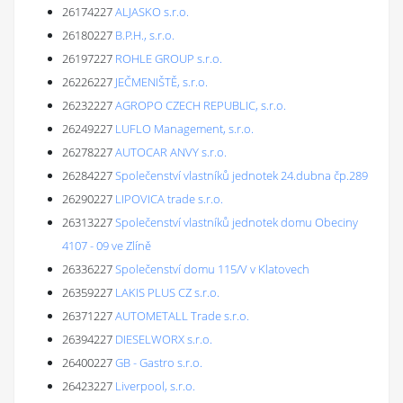
26174227
ALJASKO s.r.o.
26180227
B.P.H., s.r.o.
26197227
ROHLE GROUP s.r.o.
26226227
JEČMENIŠTĚ, s.r.o.
26232227
AGROPO CZECH REPUBLIC, s.r.o.
26249227
LUFLO Management, s.r.o.
26278227
AUTOCAR ANVY s.r.o.
26284227
Společenství vlastníků jednotek 24.dubna čp.289
26290227
LIPOVICA trade s.r.o.
26313227
Společenství vlastníků jednotek domu Obeciny
4107 - 09 ve Zlíně
26336227
Společenství domu 115/V v Klatovech
26359227
LAKIS PLUS CZ s.r.o.
26371227
AUTOMETALL Trade s.r.o.
26394227
DIESELWORX s.r.o.
26400227
GB - Gastro s.r.o.
26423227
Liverpool, s.r.o.