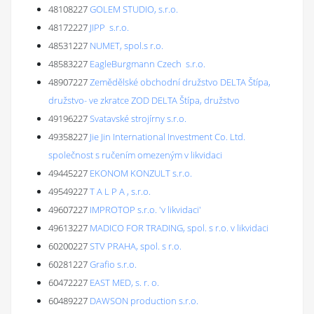
48108227
GOLEM STUDIO, s.r.o.
48172227
JIPP s.r.o.
48531227
NUMET, spol.s r.o.
48583227
EagleBurgmann Czech s.r.o.
48907227
Zemědělské obchodní družstvo DELTA Štípa,
družstvo- ve zkratce ZOD DELTA Štípa, družstvo
49196227
Svatavské strojírny s.r.o.
49358227
Jie Jin International Investment Co. Ltd.
společnost s ručením omezeným v likvidaci
49445227
EKONOM KONZULT s.r.o.
49549227
T A L P A , s.r.o.
49607227
IMPROTOP s.r.o. 'v likvidaci'
49613227
MADICO FOR TRADING, spol. s r.o. v likvidaci
60200227
STV PRAHA, spol. s r.o.
60281227
Grafio s.r.o.
60472227
EAST MED, s. r. o.
60489227
DAWSON production s.r.o.