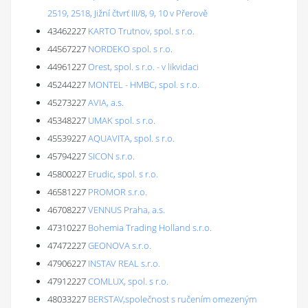
2519, 2518, Jižní čtvrť III/8, 9, 10 v Přerově
43462227
KARTO Trutnov, spol. s r.o.
44567227
NORDEKO spol. s r.o.
44961227
Orest, spol. s r.o. - v likvidaci
45244227
MONTEL - HMBC, spol. s r.o.
45273227
AVIA, a.s.
45348227
UMAK spol. s r.o.
45539227
AQUAVITA, spol. s r.o.
45794227
SICON s.r.o.
45800227
Erudic, spol. s r.o.
46581227
PROMOR s.r.o.
46708227
VENNUS Praha, a.s.
47310227
Bohemia Trading Holland s.r.o.
47472227
GEONOVA s.r.o.
47906227
INSTAV REAL s.r.o.
47912227
COMLUX, spol. s r.o.
48033227
BERSTAV,společnost s ručením omezeným