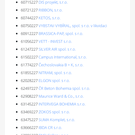
60715227
DIS projekt, s.r.o.
60721227
RIBBON, s.r.o.
60744227
KETOS, s.r.o.
60750227
VYBSTAV-VYBÍRAL, spol. s r.o. v likvidaci
60912227
BRASSICA-PAP, spol. s r.o.
61056227
VETT - INVEST s.r.o.
61247227
SILVER AIR spol. s r.o.
61502227
Campus International, s.r.o.
61774227
Čechoslovakia B + K, s.r.o.
61855227
NITRAM, spol. s r.o.
62028227
ELGON spol. s r.o.
62497227
ČR Beton Bohemia spol. s r.o.
62908227
Maurice Ward & Co., s.r.o.
63145227
INTERVEGA BOHEMIA s.r.o.
63469227
ZOKOS spol. s r.o.
63475227
SUMA Komplet, s.r.o.
63666227
IBDA CR s.r.o.