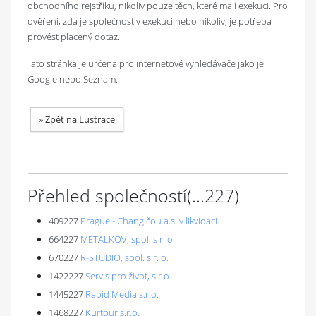
obchodního rejstříku, nikoliv pouze těch, které mají exekuci. Pro
ověření, zda je společnost v exekuci nebo nikoliv, je potřeba
provést placený dotaz.
Tato stránka je určena pro internetové vyhledávače jako je
Google nebo Seznam.
»
Zpět na Lustrace
Přehled společností
(...
227
)
409227
Prague - Chang čou a.s. v likvidaci
664227
METALKOV, spol. s r. o.
670227
R-STUDIO, spol. s r. o.
1422227
Servis pro život, s.r.o.
1445227
Rapid Media s.r.o.
1468227
Kurtour s.r.o.