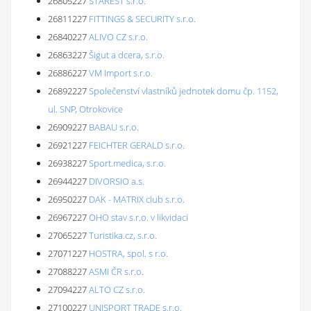
26805227
STAREST s.r.o.
26811227
FITTINGS & SECURITY s.r.o.
26840227
ALIVO CZ s.r.o.
26863227
Šigut a dcera, s.r.o.
26886227
VM Import s.r.o.
26892227
Společenství vlastníků jednotek domu čp. 1152,
ul. SNP, Otrokovice
26909227
BABAU s.r.o.
26921227
FEICHTER GERALD s.r.o.
26938227
Sport.medica, s.r.o.
26944227
DIVORSIO a.s.
26950227
DAK - MATRIX club s.r.o.
26967227
OHO stav s.r.o. v likvidaci
27065227
Turistika.cz, s.r.o.
27071227
HOSTRA, spol. s r.o.
27088227
ASMI ČR s.r.o.
27094227
ALTO CZ s.r.o.
27100227
UNISPORT TRADE s.r.o.