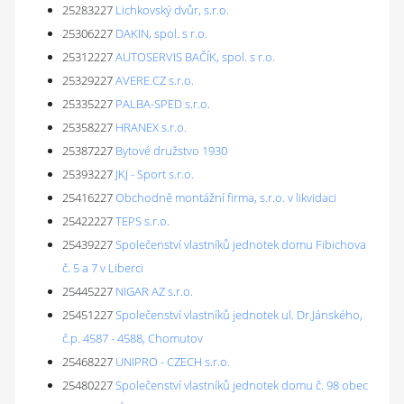
25283227
Lichkovský dvůr, s.r.o.
25306227
DAKIN, spol. s r.o.
25312227
AUTOSERVIS BAČÍK, spol. s r.o.
25329227
AVERE.CZ s.r.o.
25335227
PALBA-SPED s.r.o.
25358227
HRANEX s.r.o.
25387227
Bytové družstvo 1930
25393227
JKJ - Sport s.r.o.
25416227
Obchodně montážní firma, s.r.o. v likvidaci
25422227
TEPS s.r.o.
25439227
Společenství vlastníků jednotek domu Fibichova
č. 5 a 7 v Liberci
25445227
NIGAR AZ s.r.o.
25451227
Společenství vlastníků jednotek ul. Dr.Jánského,
č.p. 4587 - 4588, Chomutov
25468227
UNIPRO - CZECH s.r.o.
25480227
Společenství vlastníků jednotek domu č. 98 obec