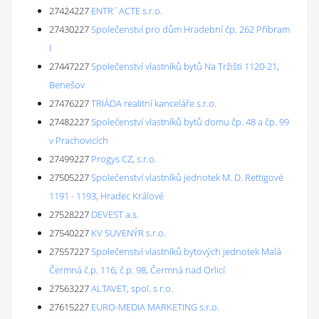
27424227
ENTR´ACTE s.r.o.
27430227
Společenství pro dům Hradební čp. 262 Příbram
I
27447227
Společenství vlastníků bytů Na Tržišti 1120-21,
Benešov
27476227
TRIÁDA realitní kanceláře s.r.o.
27482227
Společenství vlastníků bytů domu čp. 48 a čp. 99
v Prachovicích
27499227
Progys CZ, s.r.o.
27505227
Společenství vlastníků jednotek M. D. Rettigové
1191 - 1193, Hradec Králové
27528227
DEVEST a.s.
27540227
KV SUVENÝR s.r.o.
27557227
Společenství vlastníků bytových jednotek Malá
Čermná č.p. 116, č.p. 98, Čermná nad Orlicí
27563227
ALTAVET, spol. s r.o.
27615227
EURO-MEDIA MARKETING s.r.o.