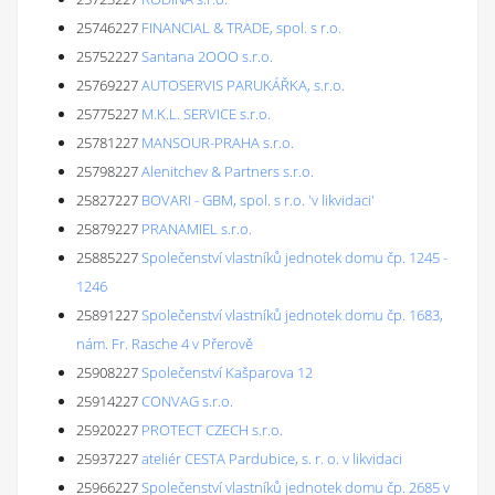
25746227
FINANCIAL & TRADE, spol. s r.o.
25752227
Santana 2OOO s.r.o.
25769227
AUTOSERVIS PARUKÁŘKA, s.r.o.
25775227
M.K.L. SERVICE s.r.o.
25781227
MANSOUR-PRAHA s.r.o.
25798227
Alenitchev & Partners s.r.o.
25827227
BOVARI - GBM, spol. s r.o. 'v likvidaci'
25879227
PRANAMIEL s.r.o.
25885227
Společenství vlastníků jednotek domu čp. 1245 -
1246
25891227
Společenství vlastníků jednotek domu čp. 1683,
nám. Fr. Rasche 4 v Přerově
25908227
Společenství Kašparova 12
25914227
CONVAG s.r.o.
25920227
PROTECT CZECH s.r.o.
25937227
ateliér CESTA Pardubice, s. r. o. v likvidaci
25966227
Společenství vlastníků jednotek domu čp. 2685 v