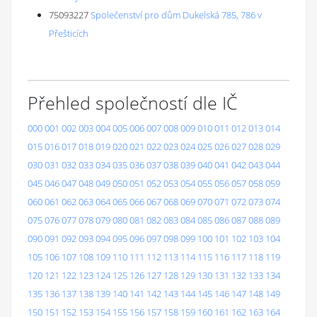
75093227
Společenství pro dům Dukelská 785, 786 v
Přešticích
Přehled společností dle IČ
000
001
002
003
004
005
006
007
008
009
010
011
012
013
014
015
016
017
018
019
020
021
022
023
024
025
026
027
028
029
030
031
032
033
034
035
036
037
038
039
040
041
042
043
044
045
046
047
048
049
050
051
052
053
054
055
056
057
058
059
060
061
062
063
064
065
066
067
068
069
070
071
072
073
074
075
076
077
078
079
080
081
082
083
084
085
086
087
088
089
090
091
092
093
094
095
096
097
098
099
100
101
102
103
104
105
106
107
108
109
110
111
112
113
114
115
116
117
118
119
120
121
122
123
124
125
126
127
128
129
130
131
132
133
134
135
136
137
138
139
140
141
142
143
144
145
146
147
148
149
150
151
152
153
154
155
156
157
158
159
160
161
162
163
164