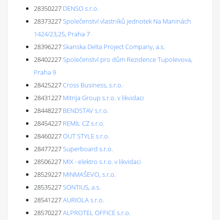
28350227
DENSO s.r.o.
28373227
Společenství vlastníků jednotek Na Maninách
1424/23,25, Praha 7
28396227
Skanska Delta Project Company, a.s.
28402227
Společenství pro dům Rezidence Tupolevova,
Praha 9
28425227
Cross Business, s.r.o.
28431227
Mitrija Group s.r.o. v likvidaci
28448227
BENDSTAV s.r.o.
28454227
REMIL CZ s.r.o.
28460227
OUT STYLE s.r.o.
28477227
Superboard s.r.o.
28506227
MIX - elektro s.r.o. v likvidaci
28529227
MINMAŠEVO, s.r.o.
28535227
SONTIUS, a.s.
28541227
AURIOLA s.r.o.
28570227
ALPROTEL OFFICE s.r.o.