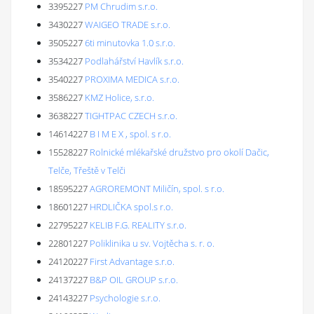
3395227
PM Chrudim s.r.o.
3430227
WAIGEO TRADE s.r.o.
3505227
6ti minutovka 1.0 s.r.o.
3534227
Podlahářství Havlík s.r.o.
3540227
PROXIMA MEDICA s.r.o.
3586227
KMZ Holice, s.r.o.
3638227
TIGHTPAC CZECH s.r.o.
14614227
B I M E X , spol. s r.o.
15528227
Rolnické mlékařské družstvo pro okolí Dačic,
Telče, Třeště v Telči
18595227
AGROREMONT Miličín, spol. s r.o.
18601227
HRDLIČKA spol.s r.o.
22795227
KELIB F.G. REALITY s.r.o.
22801227
Poliklinika u sv. Vojtěcha s. r. o.
24120227
First Advantage s.r.o.
24137227
B&P OIL GROUP s.r.o.
24143227
Psychologie s.r.o.