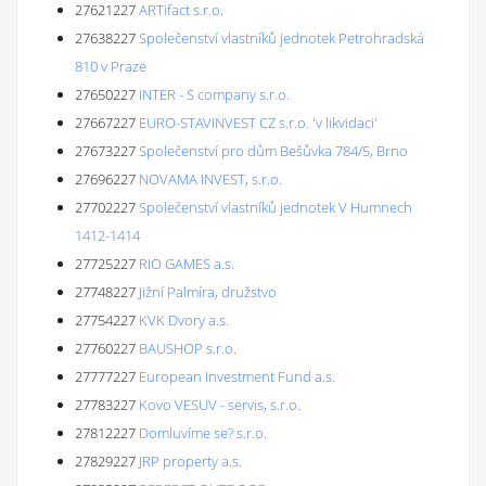
27621227
ARTifact s.r.o.
27638227
Společenství vlastníků jednotek Petrohradská
810 v Praze
27650227
INTER - S company s.r.o.
27667227
EURO-STAVINVEST CZ s.r.o. 'v likvidaci'
27673227
Společenství pro dům Bešůvka 784/5, Brno
27696227
NOVAMA INVEST, s.r.o.
27702227
Společenství vlastníků jednotek V Humnech
1412-1414
27725227
RIO GAMES a.s.
27748227
Jižní Palmíra, družstvo
27754227
KVK Dvory a.s.
27760227
BAUSHOP s.r.o.
27777227
European Investment Fund a.s.
27783227
Kovo VESUV - servis, s.r.o.
27812227
Domluvíme se? s.r.o.
27829227
JRP property a.s.