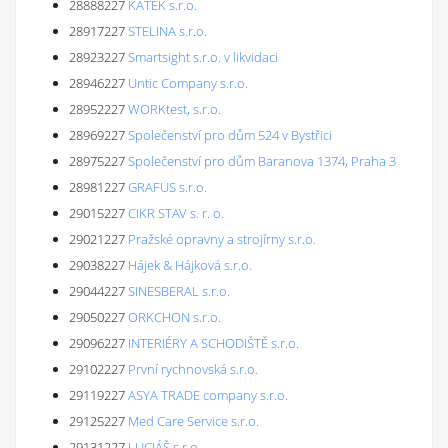
28888227
KATEK s.r.o.
28917227
STELINA s.r.o.
28923227
Smartsight s.r.o. v likvidaci
28946227
Untic Company s.r.o.
28952227
WORKtest, s.r.o.
28969227
Společenství pro dům 524 v Bystřici
28975227
Společenství pro dům Baranova 1374, Praha 3
28981227
GRAFUS s.r.o.
29015227
CIKR STAV s. r. o.
29021227
Pražské opravny a strojírny s.r.o.
29038227
Hájek & Hájková s.r.o.
29044227
SINESBERAL s.r.o.
29050227
ORKCHON s.r.o.
29096227
INTERIÉRY A SCHODIŠTĚ s.r.o.
29102227
První rychnovská s.r.o.
29119227
ASYA TRADE company s.r.o.
29125227
Med Care Service s.r.o.
29131227
LUCIÁŠ s.r.o.