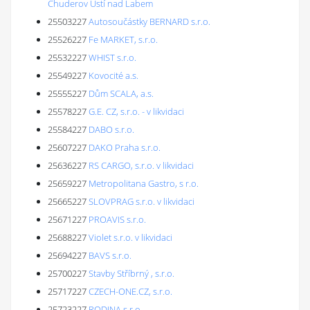
Chuderov Ústí nad Labem
25503227
Autosoučástky BERNARD s.r.o.
25526227
Fe MARKET, s.r.o.
25532227
WHIST s.r.o.
25549227
Kovocité a.s.
25555227
Dům SCALA, a.s.
25578227
G.E. CZ, s.r.o. - v likvidaci
25584227
DABO s.r.o.
25607227
DAKO Praha s.r.o.
25636227
RS CARGO, s.r.o. v likvidaci
25659227
Metropolitana Gastro, s r.o.
25665227
SLOVPRAG s.r.o. v likvidaci
25671227
PROAVIS s.r.o.
25688227
Violet s.r.o. v likvidaci
25694227
BAVS s.r.o.
25700227
Stavby Stříbrný , s.r.o.
25717227
CZECH-ONE.CZ, s.r.o.
25723227
RODINA s.r.o.