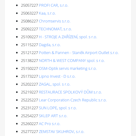
25057227
PROFI CAR, s.r.o.
25063227
Kaa, s.r.o.
25086227
Chromservis s.r.o.
25092227
TECHNOMAT, s.r.o.
25109227
H - STROJE A ZAŘÍZENÍ, spol. s r.o.
25115227
Dagda, s.r.o.
25121227
Potten & Pannen - Staněk Airport Outlet s.r.o.
25138227
NORTH & WEST COMPANY spol. s r.o.
25150227
OSM-Optik servis marketing s.r.o.
25173227
Lipno Invest - D s.r.o.
25202227
ZAGAL, spol. s r.o.
25219227
RESTAURACE SPOLKOVÝ DŮM s.r.o.
25225227
Lear Corporation Czech Republic s.r.o.
25231227
SUN LOPE, spol. s r.o.
25254227
SKLEP ART s.r.o.
25260227
AC Pro s.r.o.
25277227
ZEMSTAV SKUHROV, s.r.o.