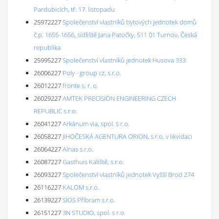
Pardubicích, tř. 17. listopadu
25972227
Společenství vlastníků bytových jednotek domů
č.p. 1655-1656, sídliště Jana Patočky, 511 01 Turnov, Česká
republika
25995227
Společenství vlastníků jednotek Husova 333
26006227
Poly - group cz, s.r.o.
26012227
fronte s. r. o.
26029227
AMTEK PRECISION ENGINEERING CZECH
REPUBLIC s.r.o.
26041227
Arkánum via, spol. s r.o.
26058227
JIHOČESKÁ AGENTURA ORION, s.r.o. v likvidaci
26064227
Alnas s.r.o.
26087227
Gasthuis Kaliště, s.r.o.
26093227
Společenství vlastníků jednotek Vyšší Brod 274
26116227
KALOM s.r.o.
26139227
SIOS Příbram s.r.o.
26151227
3N STUDIO, spol. s r.o.