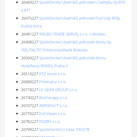
26469227
Společenství vlastníků jednotek U kamýku čp.870
a 871
26475227
Společenství vlastníků jednotek Pod Valy 8/36,
Kutná Hora
26481227
ARLBO-TRADE SERVIS, s.r.o. v likvidaci
26498227
Společenství vlastníků jednotek domu čp.
705,706,707 Erbenova,Mladá Boleslav
26504227
Společenství vlastníků jednotek domu
Holečkova 959/63, Praha 5
26510227
RTZ servis s.r.o.
26689227
Primnatur s.r.o.
26718227
LE GEAR GROUP s.r.o.
26730227
Biotherapy s.r.o.
26747227
AEROPACT s.r.o.
26776227
Evit Impex s.r.o.
26782227
ROZBY s.r.o.
26799227
Společenství U Lesa 1053/78