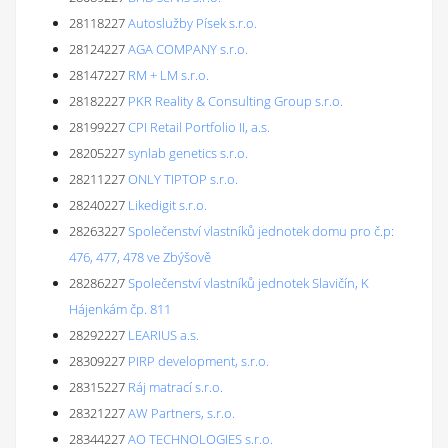
28118227
Autoslužby Písek s.r.o.
28124227
AGA COMPANY s.r.o.
28147227
RM + LM s.r.o.
28182227
PKR Reality & Consulting Group s.r.o.
28199227
CPI Retail Portfolio II, a.s.
28205227
synlab genetics s.r.o.
28211227
ONLY TIPTOP s.r.o.
28240227
Likedigit s.r.o.
28263227
Společenství vlastníků jednotek domu pro č.p:
476, 477, 478 ve Zbýšově
28286227
Společenství vlastníků jednotek Slavičín, K
Hájenkám čp. 811
28292227
LEARIUS a.s.
28309227
PIRP development, s.r.o.
28315227
Ráj matrací s.r.o.
28321227
AW Partners, s.r.o.
28344227
AO TECHNOLOGIES s.r.o.