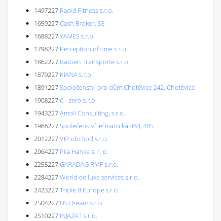
1497227
Rapid Fitness s.r.o.
1659227
Cash Broker, SE
1688227
YAMES s.r.o.
1798227
Perception of time s.r.o.
1862227
Bastien Transporte s.r.o.
1879227
KIANA s.r.o.
1891227
Společenství pro dům Chotěvice 242, Chotěvice
1908227
C - zero s.r.o.
1943227
Amoli Consulting, s.r.o.
1966227
Společenství Jeřmanická 484, 485
2012227
VIP obchod s.r.o.
2064227
Pila Hanka s. r. o.
2255227
GARADAG RMF s.r.o.
2284227
World de luxe services s.r.o.
2423227
Triple B Europe s.r.o.
2504227
US Dream s.r.o.
2510227
INJAZAT s.r.o.