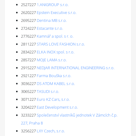
2527227
1.ANIGROUP s.r.o.
2620227
Epstein Executive s.r.o.
2695227
Dentina MB s.r.o.
2724227
Estacante s.r.o.
2776227
Kamnář a spol. s r. o.
2811227
STARS LOVE FASHION s.r.o.
2834227
ELKA INOX spol. s r.o.
2857227
MOJE LAMA s.r.o.
2915227
NEDJAR INTERNATIONAL ENGINEERING s.r.o.
2921227
Farma Bouška s.r.o.
3036227
DS ATOM KABEL s.r.o.
3065227
TASUDI s.r.o.
3071227
Euro KZ Cars, s.r.o.
3204227
East Development s.r.o.
3233227
Společenství vlastníků jednotek V Zámcích č.p.
227, Praha 8
3256227
LXY Czech, s.r.o.