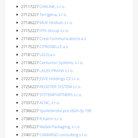
27117227
CARLINE, s.r.o.
27123227
Terrigena, s.r.o.
27146227
MUK-Hodvan s.r.o.
27152227
HTK Group s.r.o.
27169227
Crest Communications a.s.
27175227
CITRONELLE a.s.
27181227
UG-D,a.s.
27198227
Centurion Systems, s.r.o.
27204227
LALEX PRAHA s.r.o.
27227227
JOVE Holdings CZ s.r.o.
27256227
REGISTER SYSTEM s.r.o.
27279227
SYSTEMPARTNERS s.r.o.
27337227
ACNC, s.r.o.
27366227
Společenství pro dům čp.199
27389227
R.Katrin s.r.o.
27395227
Mašek Packaging, s.r.o.
27401227
CAMARGO consulting s.r.o.