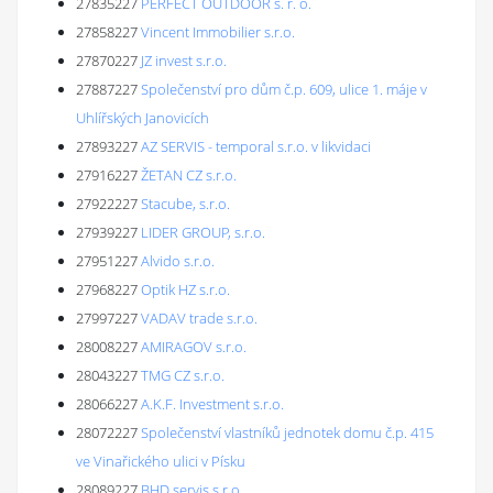
27835227
PERFECT OUTDOOR s. r. o.
27858227
Vincent Immobilier s.r.o.
27870227
JZ invest s.r.o.
27887227
Společenství pro dům č.p. 609, ulice 1. máje v
Uhlířských Janovicích
27893227
AZ SERVIS - temporal s.r.o. v likvidaci
27916227
ŽETAN CZ s.r.o.
27922227
Stacube, s.r.o.
27939227
LIDER GROUP, s.r.o.
27951227
Alvido s.r.o.
27968227
Optik HZ s.r.o.
27997227
VADAV trade s.r.o.
28008227
AMIRAGOV s.r.o.
28043227
TMG CZ s.r.o.
28066227
A.K.F. Investment s.r.o.
28072227
Společenství vlastníků jednotek domu č.p. 415
ve Vinařického ulici v Písku
28089227
BHD servis s.r.o.