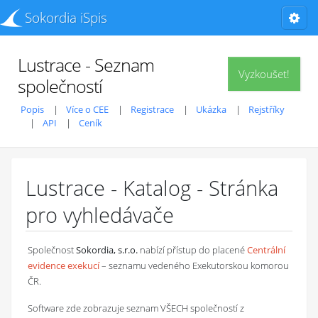
Sokordia iSpis
Lustrace - Seznam
Vyzkoušet!
společností
Popis
Více o CEE
Registrace
Ukázka
Rejstříky
API
Ceník
Lustrace - Katalog - Stránka
pro vyhledávače
Společnost
Sokordia, s.r.o.
nabízí přístup do placené
Centrální
evidence exekucí
– seznamu vedeného Exekutorskou komorou
ČR.
Software zde zobrazuje seznam VŠECH společností z