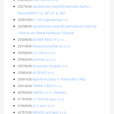
29275636
Společenství vlastníků jednotek domu v
Novosedlech č. p. 301 a č. p. 302
29281636
R + AG engineering s.r.o.
29298636
Společenství vlastníků jednotek pro dům čp.
1924 na ulici Marie Pavlíkové v Tišnově
29304636
JELÍNEK REALITY s.r.o.
29310636
Restaurace Jízdárna, s.r.o.
29356636
LCL Servis s.r.o.
29362636
preintas cz s.r.o.
29379636
Stravování Snopek s.r.o.
29385636
A2 SPACE s.r.o.
29391636
Bytové družstvo K. Pokorného 1402
29414636
TAWAN CZECH s.r.o.
40765636
AMIPEC s.r.o. v likvidaci
41187636
LC Technik spol. s r.o.
41604636
J.E.S. spol. s r.o.
42767636
MENOX card spol. s r.o.