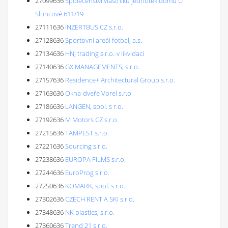
27099636
Společenství vlastníků jednotek domu U
Sluncové 611/19
27111636
INZERTBUS CZ s.r.o.
27128636
Sportovní areál fotbal, a.s.
27134636
HNJ trading s.r.o.-v likvidaci
27140636
GX MANAGEMENTS, s.r.o.
27157636
Residence+ Architectural Group s.r.o.
27163636
Okna-dveře Vorel s.r.o.
27186636
LANGEN, spol. s r.o.
27192636
M Motors CZ s.r.o.
27215636
TAMPEST s.r.o.
27221636
Sourcing s.r.o.
27238636
EUROPA FILMS s.r.o.
27244636
EuroProg s.r.o.
27250636
KOMARK, spol. s r.o.
27302636
CZECH RENT A SKI s.r.o.
27348636
NK plastics, s.r.o.
27360636
Trend 21 s.r.o.