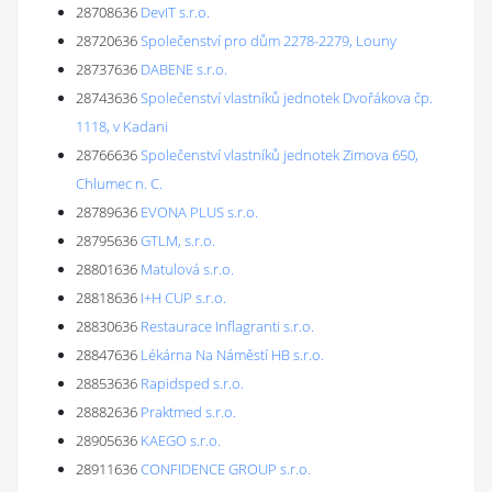
28708636
DevIT s.r.o.
28720636
Společenství pro dům 2278-2279, Louny
28737636
DABENE s.r.o.
28743636
Společenství vlastníků jednotek Dvořákova čp.
1118, v Kadani
28766636
Společenství vlastníků jednotek Zimova 650,
Chlumec n. C.
28789636
EVONA PLUS s.r.o.
28795636
GTLM, s.r.o.
28801636
Matulová s.r.o.
28818636
I+H CUP s.r.o.
28830636
Restaurace Inflagranti s.r.o.
28847636
Lékárna Na Náměstí HB s.r.o.
28853636
Rapidsped s.r.o.
28882636
Praktmed s.r.o.
28905636
KAEGO s.r.o.
28911636
CONFIDENCE GROUP s.r.o.