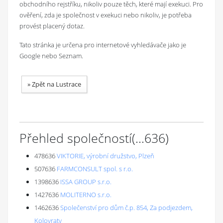
obchodního rejstříku, nikoliv pouze těch, které mají exekuci. Pro
ověření, zda je společnost v exekuci nebo nikoliv, je potřeba
provést placený dotaz.
Tato stránka je určena pro internetové vyhledávače jako je
Google nebo Seznam.
»
Zpět na Lustrace
Přehled společností
(...
636
)
478636
VIKTORIE, výrobní družstvo, Plzeň
507636
FARMCONSULT spol. s r.o.
1398636
ISSA GROUP s.r.o.
1427636
MOLITERNO s.r.o.
1462636
Společenství pro dům č.p. 854, Za podjezdem,
Kolovraty