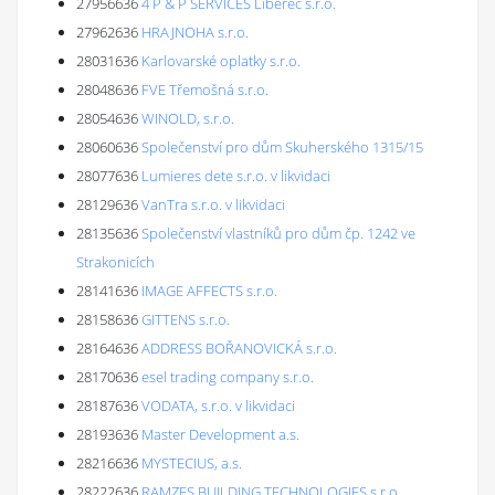
27956636
4 P & P SERVICES Liberec s.r.o.
27962636
HRAJNOHA s.r.o.
28031636
Karlovarské oplatky s.r.o.
28048636
FVE Třemošná s.r.o.
28054636
WINOLD, s.r.o.
28060636
Společenství pro dům Skuherského 1315/15
28077636
Lumieres dete s.r.o. v likvidaci
28129636
VanTra s.r.o. v likvidaci
28135636
Společenství vlastníků pro dům čp. 1242 ve
Strakonicích
28141636
IMAGE AFFECTS s.r.o.
28158636
GITTENS s.r.o.
28164636
ADDRESS BOŘANOVICKÁ s.r.o.
28170636
esel trading company s.r.o.
28187636
VODATA, s.r.o. v likvidaci
28193636
Master Development a.s.
28216636
MYSTECIUS, a.s.
28222636
RAMZES BUILDING TECHNOLOGIES s.r.o.