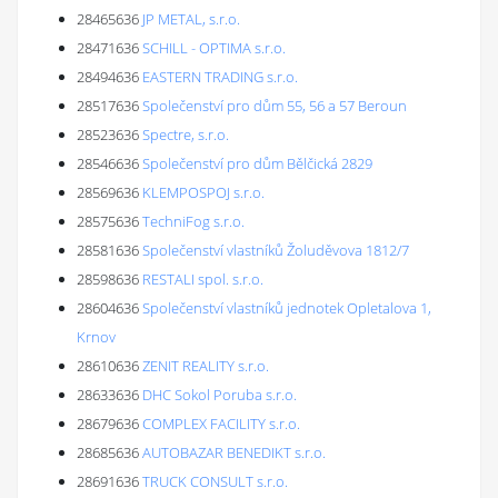
28465636
JP METAL, s.r.o.
28471636
SCHILL - OPTIMA s.r.o.
28494636
EASTERN TRADING s.r.o.
28517636
Společenství pro dům 55, 56 a 57 Beroun
28523636
Spectre, s.r.o.
28546636
Společenství pro dům Bělčická 2829
28569636
KLEMPOSPOJ s.r.o.
28575636
TechniFog s.r.o.
28581636
Společenství vlastníků Žoluděvova 1812/7
28598636
RESTALI spol. s.r.o.
28604636
Společenství vlastníků jednotek Opletalova 1,
Krnov
28610636
ZENIT REALITY s.r.o.
28633636
DHC Sokol Poruba s.r.o.
28679636
COMPLEX FACILITY s.r.o.
28685636
AUTOBAZAR BENEDIKT s.r.o.
28691636
TRUCK CONSULT s.r.o.