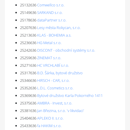
25132636
Comwellco s.r.o.
25149636
SARKAND s.r.o.
25178636
dataPartner s.r.o.
25207636
Lesy města Rokycan, s.r.o.
25213636
KLAS - BOHEMIA a.s.
25236636
HG Metal s.r.o.
25242636
DISCONT - obchodní systémy s.r.o.
25259636
ZINEMAT s.r.o.
25271636
HC VRCHLABÍ s.r.o.
25317636
B.D. Šárka, bytové družstvo
25346636
HIRSCH - CAR, s.r.o.
25352636
L.D.L. Cosmetics s.r.o.
25369636
Bytové družstvo Karla Pokorného 1411
25375636
AMBRA - Invest, s.r.o.
25381636
Jan Březina, s.r.o. 'v likvidaci'
25404636
APLEKO II. s.r.o.
25433636
fa HAKIM s.r.o.