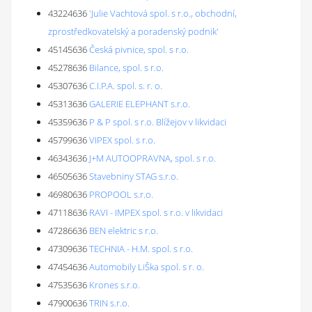
43224636
'Julie Vachtová spol. s r.o., obchodní,
zprostředkovatelský a poradenský podnik'
45145636
Česká pivnice, spol. s r.o.
45278636
Bilance, spol. s r.o.
45307636
C.I.P.A. spol. s. r. o.
45313636
GALERIE ELEPHANT s.r.o.
45359636
P & P spol. s r.o. Blížejov v likvidaci
45799636
VIPEX spol. s r.o.
46343636
J+M AUTOOPRAVNA, spol. s r.o.
46505636
Stavebniny STAG s.r.o.
46980636
PROPOOL s.r.o.
47118636
RAVI - IMPEX spol. s r.o. v likvidaci
47286636
BEN elektric s r.o.
47309636
TECHNIA - H.M. spol. s r.o.
47454636
Automobily LiŠka spol. s r. o.
47535636
Krones s.r.o.
47900636
TRIN s.r.o.