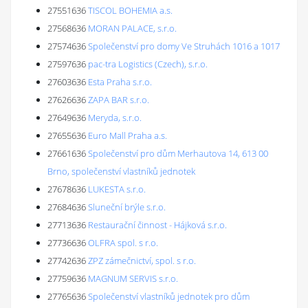
27551636
TISCOL BOHEMIA a.s.
27568636
MORAN PALACE, s.r.o.
27574636
Společenství pro domy Ve Struhách 1016 a 1017
27597636
pac-tra Logistics (Czech), s.r.o.
27603636
Esta Praha s.r.o.
27626636
ZAPA BAR s.r.o.
27649636
Meryda, s.r.o.
27655636
Euro Mall Praha a.s.
27661636
Společenství pro dům Merhautova 14, 613 00
Brno, společenství vlastníků jednotek
27678636
LUKESTA s.r.o.
27684636
Sluneční brýle s.r.o.
27713636
Restaurační činnost - Hájková s.r.o.
27736636
OLFRA spol. s r.o.
27742636
ZPZ zámečnictví, spol. s r.o.
27759636
MAGNUM SERVIS s.r.o.
27765636
Společenství vlastníků jednotek pro dům