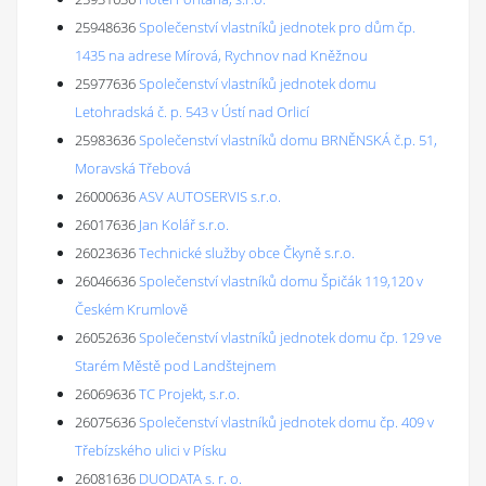
25948636
Společenství vlastníků jednotek pro dům čp.
1435 na adrese Mírová, Rychnov nad Kněžnou
25977636
Společenství vlastníků jednotek domu
Letohradská č. p. 543 v Ústí nad Orlicí
25983636
Společenství vlastníků domu BRNĚNSKÁ č.p. 51,
Moravská Třebová
26000636
ASV AUTOSERVIS s.r.o.
26017636
Jan Kolář s.r.o.
26023636
Technické služby obce Čkyně s.r.o.
26046636
Společenství vlastníků domu Špičák 119,120 v
Českém Krumlově
26052636
Společenství vlastníků jednotek domu čp. 129 ve
Starém Městě pod Landštejnem
26069636
TC Projekt, s.r.o.
26075636
Společenství vlastníků jednotek domu čp. 409 v
Třebízského ulici v Písku
26081636
DUODATA s. r. o.