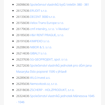
26098636
Společensví vlastníků bytů Velešín 380 - 381
26127636
ERUDIT s.r.o.
26133636
DECENT 3000 s.r.o.
26156636
Velox Trans Europe s.r.o.
26179636
cmf interiéry, s.r.o. 'v likvidaci'
26185636
V&V RENT PRAGUE, s.r.o.
26191636
KIMPEXO s.r.o.
26208636
NIBOR & S. s.r.o.
26214636
GIBALY s.r.o.
26237636
SG-GEOPROJEKT, spol. s r.o.
26272636
Společenství vlastníků jednotek pro dům Jana
Masaryka číslo popisné 1595 v Jihlavě
26289636
WLG Invest a.s.
26295636
Nemovitosti.cz, s.r.o.
26318636
ZSCHERP - HOLZPRODUKT, s.r.o.
26324636
Společenství vlastníků jednotek Mánesova 1045
- 1046