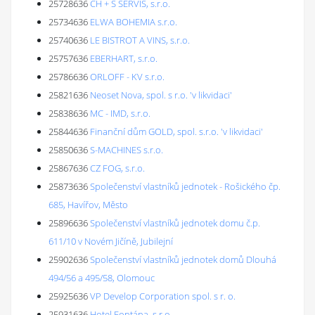
25728636
CH + S SERVIS, s.r.o.
25734636
ELWA BOHEMIA s.r.o.
25740636
LE BISTROT A VINS, s.r.o.
25757636
EBERHART, s.r.o.
25786636
ORLOFF - KV s.r.o.
25821636
Neoset Nova, spol. s r.o. 'v likvidaci'
25838636
MC - IMD, s.r.o.
25844636
Finanční dům GOLD, spol. s.r.o. 'v likvidaci'
25850636
S-MACHINES s.r.o.
25867636
CZ FOG, s.r.o.
25873636
Společenství vlastníků jednotek - Rošického čp.
685, Havířov, Město
25896636
Společenství vlastníků jednotek domu č.p.
611/10 v Novém Jičíně, Jubilejní
25902636
Společenství vlastníků jednotek domů Dlouhá
494/56 a 495/58, Olomouc
25925636
VP Develop Corporation spol. s r. o.
25931636
Hotel Fontána, s.r.o.