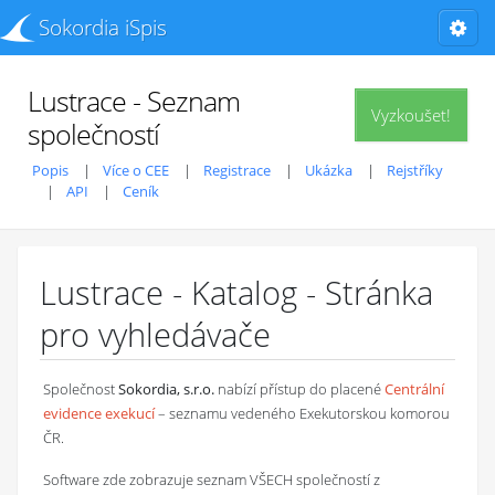
Sokordia iSpis
Lustrace - Seznam
Vyzkoušet!
společností
Popis
Více o CEE
Registrace
Ukázka
Rejstříky
API
Ceník
Lustrace - Katalog - Stránka
pro vyhledávače
Společnost
Sokordia, s.r.o.
nabízí přístup do placené
Centrální
evidence exekucí
– seznamu vedeného Exekutorskou komorou
ČR.
Software zde zobrazuje seznam VŠECH společností z