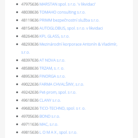
47975636
MARSTAN spol. s r.o. 'v likvidaci'
48038636
TOMAHO consulting s.r.o.
48119636
PRIMM bezpečnostní služba s.r.o.
48154636
AUTOGLOBUS, spol. s r.o. v likvidaci
48264636
KPL GLASS, s.r.o.
48293636
Mezinárodní korporace Antonín & Vladimír,
s.r.o.
48397636
AT NOVA s.r.o.
48588636
TRZAM, s. r. o.
48953636
FINORGA s.r.o.
49022636
FARMA CHVALŠINY, s.r.o.
49242636
Pet-prom, spol. s r.o.
49618636
CLANY s.r.o.
49682636
TICO-TECHNO, spol. s r. o.
49705636
BOND s.r.o.
49711636
MAC, s.r.o.
49815636
L O M A X , spol. s r.o.