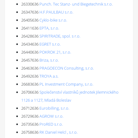
26330636
Punch. Tec Stanz- und Biegetechnik s.r.o.
26347636
H.F.PAULBAU s.r.o.
26405636
Cyklo-bike s.r.o.
26411636
EPTA, s.r.o.
26428636
SPIRITRADE, spol. s r.o.
26434636
EGRET s.r.o.
26440636
POKROK 21, s.r.o.
26457636
Briza, s.r.o.
26463636
PRAGOECON Consulting, s.r.o.
26492636
TROYA a.s.
26683636
PL Investment Company, s.r.o.
26706636
Společenství vlastníků jednotek Jilemnického
1126 a 1127, Mladá Boleslav
26712636
Eurobilling, s.r.o.
26729636
AGROW s.r.o.
26735636
ProRED s.r.o.
26758636
RK Daniel Helcl , s.r.o.