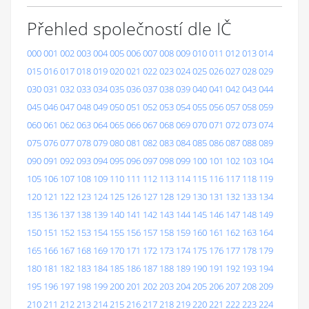
Přehled společností dle IČ
000
001
002
003
004
005
006
007
008
009
010
011
012
013
014
015
016
017
018
019
020
021
022
023
024
025
026
027
028
029
030
031
032
033
034
035
036
037
038
039
040
041
042
043
044
045
046
047
048
049
050
051
052
053
054
055
056
057
058
059
060
061
062
063
064
065
066
067
068
069
070
071
072
073
074
075
076
077
078
079
080
081
082
083
084
085
086
087
088
089
090
091
092
093
094
095
096
097
098
099
100
101
102
103
104
105
106
107
108
109
110
111
112
113
114
115
116
117
118
119
120
121
122
123
124
125
126
127
128
129
130
131
132
133
134
135
136
137
138
139
140
141
142
143
144
145
146
147
148
149
150
151
152
153
154
155
156
157
158
159
160
161
162
163
164
165
166
167
168
169
170
171
172
173
174
175
176
177
178
179
180
181
182
183
184
185
186
187
188
189
190
191
192
193
194
195
196
197
198
199
200
201
202
203
204
205
206
207
208
209
210
211
212
213
214
215
216
217
218
219
220
221
222
223
224