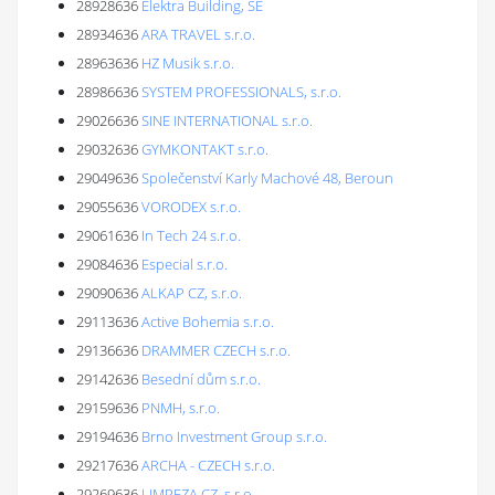
28928636
Elektra Building, SE
28934636
ARA TRAVEL s.r.o.
28963636
HZ Musik s.r.o.
28986636
SYSTEM PROFESSIONALS, s.r.o.
29026636
SINE INTERNATIONAL s.r.o.
29032636
GYMKONTAKT s.r.o.
29049636
Společenství Karly Machové 48, Beroun
29055636
VORODEX s.r.o.
29061636
In Tech 24 s.r.o.
29084636
Especial s.r.o.
29090636
ALKAP CZ, s.r.o.
29113636
Active Bohemia s.r.o.
29136636
DRAMMER CZECH s.r.o.
29142636
Besední dům s.r.o.
29159636
PNMH, s.r.o.
29194636
Brno Investment Group s.r.o.
29217636
ARCHA - CZECH s.r.o.
29269636
LIMPEZA CZ, s.r.o.