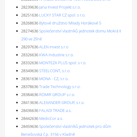
28239636
Jana Invest Projekt s.r.o.
28251636
LUCKY STAR CZ spol. s r.o.
28268636
Bytové družstvo Milady Horákové 5
28274636
Společenství vlastníků jednotek domu Mokrá II
290 ve Zlíně
28297636
ALEN invest s.r.o
28326636
KWA Industrie s.r.o.
28332636
MONTEZA PLUS spol. s r.o.
28349636
STEELCONT, s.r.o.
28361636
MONA - CZ, s.r.o.
28378636
Trade Technology s.r.o.
28384636
ROMIR GROUP s.r.o.
28413636
ALEXANDER GROUP, s.r.o.
28436636
FALADI TRADE a.s.
28442636
MedicCor a.s.
28459636
Společenství vlastníků jednotek pro dům
Benešovská č.p. 3156 v Kladně