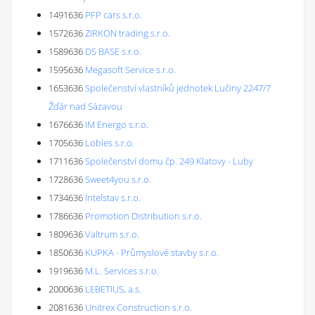
1491636
PFP cars s.r.o.
1572636
ZIRKON trading s.r.o.
1589636
DS BASE s.r.o.
1595636
Megasoft Service s.r.o.
1653636
Společenství vlastníků jednotek Lučiny 2247/7
Žďár nad Sázavou
1676636
IM Energo s.r.o.
1705636
Lobles s.r.o.
1711636
Společenství domu čp. 249 Klatovy - Luby
1728636
Sweet4you s.r.o.
1734636
Intelstav s.r.o.
1786636
Promotion Distribution s.r.o.
1809636
Valtrum s.r.o.
1850636
KUPKA - Průmyslové stavby s.r.o.
1919636
M.L. Services s.r.o.
2000636
LEBETIUS, a.s.
2081636
Unitrex Construction s.r.o.