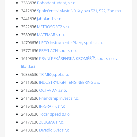
3383636
Pohoda student, s.r.o.
3412636
Společenství vlastníků Krylova 521, 522, Znojmo
3441636
Jaholand s.r.o.
3522636
METROSORT2 s.r.o.
3580636
MATEMAR s.r.o.
14706636
LECO Instrumente Plzeň, spol. s r. o.
15771636
FREYLACH spol. s r.o.
16193636
PRVNÍ PEKÁRENSKÁ KROMĚŘÍŽ, spol. s r.o. v
likvidaci
16355636
TRIMEX,spol.s r.o.
24119636
INDUSTRYLIGHT ENGINEERING a.s.
24125636
OCTAVIAN s.r.o.
24148636
Friendship Invest s.r.o.
24154636
JR-GRAFIK s.r.o.
24160636
Tocar speed s.r.o.
24177636
ZEUGMA s.r.o.
24183636
Divadlo Svět s.r.o.