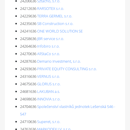
24206636
Sztacho, s.r.o.
24212636
RARSOTEX s.r.o.
24229636
TERRA GERMEL s.r.o.
24235636
SB Construction s.r.o.
24241636
ONE WORLD SOLUTION SE
24258636
JBR service s.r.o.
24264636
Infobiro s.r.o.
24270636
AllStaCo s.r.o.
24287636
Demario Investment, s.r.o.
24293636
PRIVATE EQUITY CONSULTING s.r.o.
24316636
VERNUS s.r.o.
24675636
GLORUS s.r.o.
24681636
LAKUBAN a.s.
24698636
INNOVIA s.r.o.
24704636
Společenství vlastníků jednotek Lešenská 546 -
547
24710636
Superet, s.r.o.
24762636
MARKODEX I.V. s.r.o.