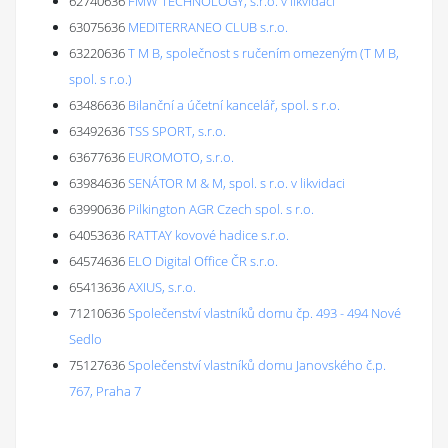
62740636
FMW TECHNOLOGY, s.r.o. v likvidaci
63075636
MEDITERRANEO CLUB s.r.o.
63220636
T M B, společnost s ručením omezeným (T M B,
spol. s r.o.)
63486636
Bilanční a účetní kancelář, spol. s r.o.
63492636
TSS SPORT, s.r.o.
63677636
EUROMOTO, s.r.o.
63984636
SENÁTOR M & M, spol. s r.o. v likvidaci
63990636
Pilkington AGR Czech spol. s r.o.
64053636
RATTAY kovové hadice s.r.o.
64574636
ELO Digital Office ČR s.r.o.
65413636
AXIUS, s.r.o.
71210636
Společenství vlastníků domu čp. 493 - 494 Nové
Sedlo
75127636
Společenství vlastníků domu Janovského č.p.
767, Praha 7