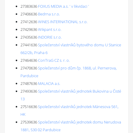
27383636
FOXUS MEDIA a.s. ' v likvidaci '
27406636
Bedrna s.r.o.
27412636
WINES INTERNATIONAL s.r.o.
27429636
Wikpant s.r.o.
27435636
INDORIE s.r.o.
27441636
Společenství vlastníků bytového domu U Stanice
662/2b, Praha 6
27464636
ConTraG CZ s. r. o.
27470636
Společenství pro dům čp. 1868, ul. Pernerova,
Pardubice
27487636
MALACIA a.s.
27493636
Společenství vlastníků jednotek Bukovina u Čisté
13
27516636
Společenství vlastníků jednotek Mánesova 561,
HK
27539636
Společenství vlastníků jednotek domu Nerudova
1881, 530 02 Pardubice