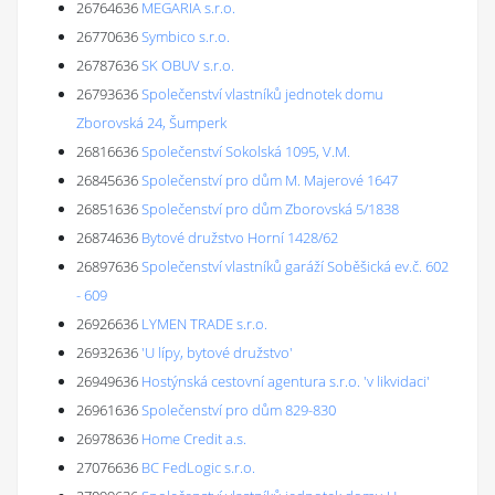
26764636
MEGARIA s.r.o.
26770636
Symbico s.r.o.
26787636
SK OBUV s.r.o.
26793636
Společenství vlastníků jednotek domu
Zborovská 24, Šumperk
26816636
Společenství Sokolská 1095, V.M.
26845636
Společenství pro dům M. Majerové 1647
26851636
Společenství pro dům Zborovská 5/1838
26874636
Bytové družstvo Horní 1428/62
26897636
Společenství vlastníků garáží Soběšická ev.č. 602
- 609
26926636
LYMEN TRADE s.r.o.
26932636
'U lípy, bytové družstvo'
26949636
Hostýnská cestovní agentura s.r.o. 'v likvidaci'
26961636
Společenství pro dům 829-830
26978636
Home Credit a.s.
27076636
BC FedLogic s.r.o.