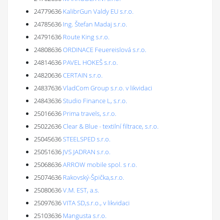
24779636
KalibrGun Valdy EU s.r.o.
24785636
Ing. Štefan Madaj s.r.o.
24791636
Route King s.r.o.
24808636
ORDINACE Feuereislová s.r.o.
24814636
PAVEL HOKEŠ s.r.o.
24820636
CERTAIN s.r.o.
24837636
VladCom Group s.r.o. v likvidaci
24843636
Studio Finance L, s.r.o.
25016636
Prima travels, s.r.o.
25022636
Clear & Blue - textilní filtrace, s.r.o.
25045636
STEELSPED s.r.o.
25051636
JVS JADRAN s.r.o.
25068636
ARROW mobile spol. s r.o.
25074636
Rakovský-Špička,s.r.o.
25080636
V.M. EST, a.s.
25097636
VITA SD,s.r.o., v likvidaci
25103636
Mangusta s.r.o.