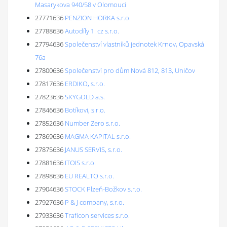
Masarykova 940/58 v Olomouci
27771636
PENZION HORKA s.r.o.
27788636
Autodíly 1. cz s.r.o.
27794636
Společenství vlastníků jednotek Krnov, Opavská
76a
27800636
Společenství pro dům Nová 812, 813, Uničov
27817636
ERDIKO, s.r.o.
27823636
SKYGOLD a.s.
27846636
Botíkovi, s.r.o.
27852636
Number Zero s.r.o.
27869636
MAGMA KAPITAL s.r.o.
27875636
JANUS SERVIS, s.r.o.
27881636
ITOIS s.r.o.
27898636
EU REALTO s.r.o.
27904636
STOCK Plzeň-Božkov s.r.o.
27927636
P & J company, s.r.o.
27933636
Traficon services s.r.o.