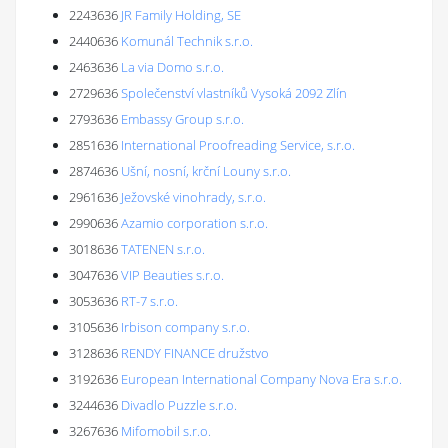
2243636
JR Family Holding, SE
2440636
Komunál Technik s.r.o.
2463636
La via Domo s.r.o.
2729636
Společenství vlastníků Vysoká 2092 Zlín
2793636
Embassy Group s.r.o.
2851636
International Proofreading Service, s.r.o.
2874636
Ušní, nosní, krční Louny s.r.o.
2961636
Ježovské vinohrady, s.r.o.
2990636
Azamio corporation s.r.o.
3018636
TATENEN s.r.o.
3047636
VIP Beauties s.r.o.
3053636
RT-7 s.r.o.
3105636
Irbison company s.r.o.
3128636
RENDY FINANCE družstvo
3192636
European International Company Nova Era s.r.o.
3244636
Divadlo Puzzle s.r.o.
3267636
Mifomobil s.r.o.