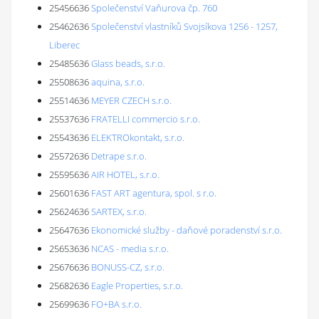
25456636
Společenství Vaňurova čp. 760
25462636
Společenství vlastníků Svojsíkova 1256 - 1257,
Liberec
25485636
Glass beads, s.r.o.
25508636
aquina, s.r.o.
25514636
MEYER CZECH s.r.o.
25537636
FRATELLI commercio s.r.o.
25543636
ELEKTROkontakt, s.r.o.
25572636
Detrape s.r.o.
25595636
AIR HOTEL, s.r.o.
25601636
FAST ART agentura, spol. s r.o.
25624636
SARTEX, s.r.o.
25647636
Ekonomické služby - daňové poradenství s.r.o.
25653636
NCAS - media s.r.o.
25676636
BONUSS-CZ, s.r.o.
25682636
Eagle Properties, s.r.o.
25699636
FO+BA s.r.o.