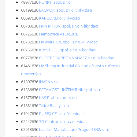
49977636
PUNKT, spol. s r.o.
60199636
EKOPOR, spol. s r.o. v likvidaci
60697636
KARGO, s.r.o. v likvidaci
60703636
NVN MIRON, spol. s r.o. v likvidaci
60726636
Nemocnice ATLAS,a.s.
60732636
HAWAII Club, spol. s r.o. v likvidaci
60755636
KRYST - Oil, spol. s r.o. v likvidaci
60778636
ELEKTROKARBON VALMEZ s.r.o. 'v likvidaci'
61461636
He Sheng Industrial Co. společnost s ručením
omezeným
61507636
INVEN s.r.o.
61536636
BETAMOST - INŽENÝRINK spol. s r.o.
61675636
KAS Praha, spol. s r.o.
61681636
Tišice Realty s.r.o.
61947636
PUREX CZ s.r.o. 'v likvidaci'
62242636
SD Centrum s.r.o., v likvidaci
62618636
Leather Manufacture Prague 1842, s.r.o.