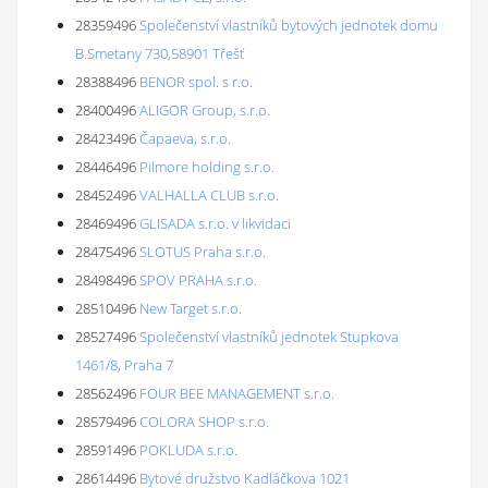
28359496
Společenství vlastníků bytových jednotek domu
B.Smetany 730,58901 Třešť
28388496
BENOR spol. s r.o.
28400496
ALIGOR Group, s.r.o.
28423496
Čapaeva, s.r.o.
28446496
Pilmore holding s.r.o.
28452496
VALHALLA CLUB s.r.o.
28469496
GLISADA s.r.o. v likvidaci
28475496
SLOTUS Praha s.r.o.
28498496
SPOV PRAHA s.r.o.
28510496
New Target s.r.o.
28527496
Společenství vlastníků jednotek Stupkova
1461/8, Praha 7
28562496
FOUR BEE MANAGEMENT s.r.o.
28579496
COLORA SHOP s.r.o.
28591496
POKLUDA s.r.o.
28614496
Bytové družstvo Kadláčkova 1021