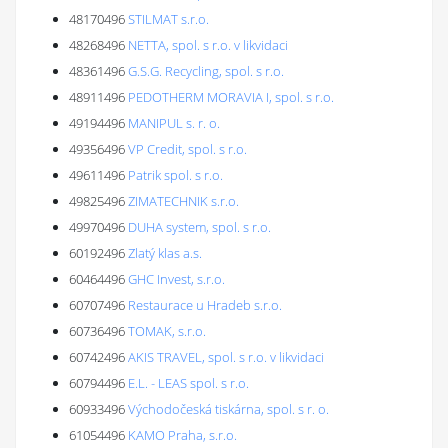
48170496
STILMAT s.r.o.
48268496
NETTA, spol. s r.o. v likvidaci
48361496
G.S.G. Recycling, spol. s r.o.
48911496
PEDOTHERM MORAVIA I, spol. s r.o.
49194496
MANIPUL s. r. o.
49356496
VP Credit, spol. s r.o.
49611496
Patrik spol. s r.o.
49825496
ZIMATECHNIK s.r.o.
49970496
DUHA system, spol. s r.o.
60192496
Zlatý klas a.s.
60464496
GHC Invest, s.r.o.
60707496
Restaurace u Hradeb s.r.o.
60736496
TOMAK, s.r.o.
60742496
AKIS TRAVEL, spol. s r.o. v likvidaci
60794496
E.L. - LEAS spol. s r.o.
60933496
Východočeská tiskárna, spol. s r. o.
61054496
KAMO Praha, s.r.o.