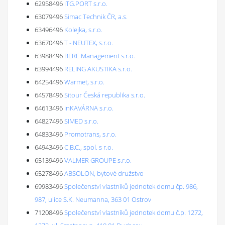
62958496
ITG.PORT s.r.o.
63079496
Simac Technik ČR, a.s.
63496496
Kolejka, s.r.o.
63670496
T - NEUTEX, s.r.o.
63988496
BERE Management s.r.o.
63994496
RELING AKUSTIKA s.r.o.
64254496
Warmet, s.r.o.
64578496
Sitour Česká republika s.r.o.
64613496
inKAVÁRNA s.r.o.
64827496
SIMED s.r.o.
64833496
Promotrans, s.r.o.
64943496
C.B.C., spol. s r.o.
65139496
VALMER GROUPE s.r.o.
65278496
ABSOLON, bytové družstvo
69983496
Společenství vlastníků jednotek domu čp. 986,
987, ulice S.K. Neumanna, 363 01 Ostrov
71208496
Společenství vlastníků jednotek domu č.p. 1272,