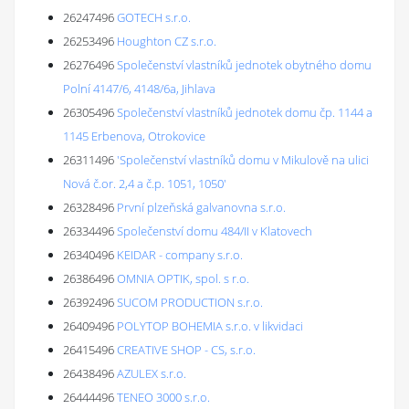
26247496
GOTECH s.r.o.
26253496
Houghton CZ s.r.o.
26276496
Společenství vlastníků jednotek obytného domu
Polní 4147/6, 4148/6a, Jihlava
26305496
Společenství vlastníků jednotek domu čp. 1144 a
1145 Erbenova, Otrokovice
26311496
'Společenství vlastníků domu v Mikulově na ulici
Nová č.or. 2,4 a č.p. 1051, 1050'
26328496
První plzeňská galvanovna s.r.o.
26334496
Společenství domu 484/II v Klatovech
26340496
KEIDAR - company s.r.o.
26386496
OMNIA OPTIK, spol. s r.o.
26392496
SUCOM PRODUCTION s.r.o.
26409496
POLYTOP BOHEMIA s.r.o. v likvidaci
26415496
CREATIVE SHOP - CS, s.r.o.
26438496
AZULEX s.r.o.
26444496
TENEO 3000 s.r.o.