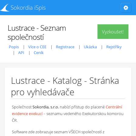
Sokordia iSpis
Lustrace - Seznam
Vyzkoušet!
společností
Popis
Více o CEE
Registrace
Ukázka
Rejstříky
API
Ceník
Lustrace - Katalog - Stránka
pro vyhledávače
Společnost
Sokordia, s.r.o.
nabízí přístup do placené
Centrální
evidence exekucí
– seznamu vedeného Exekutorskou komorou
ČR.
Software zde zobrazuje seznam VŠECH společností z