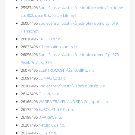
25987496
Společenství vlastníků jednotek v bytovém domě
čp. 802, ulice 9. května v Litomyšli
26004496
Společenství vlastníků jednotek domu čp. 619,
Harrachov
26010496
KREJČÍŘ s.r.o.
26033496
X-Promotion spol. s r.o.
26056496
Společenství vlastníků jednotek domu č.p. 370
Písek Pražská 370
26079496
ELEKTROMONTÁŽE KUBÍK s. r. o.
26091496
LUMAG CZ s.r.o.
26108496
Společenství vlastníků pro dům čp. 210
26143496
OULIN, s.r.o.
26166496
WARBA TRAVEL AND SPA Co., spol. s r.o.
26172496
EUROLATIN CZ,s.r.o.
26189496
JAVAREX, s.r.o.
26201496
NetBid CZ s.r.o.
26224496
ŽUSY s.r.o.