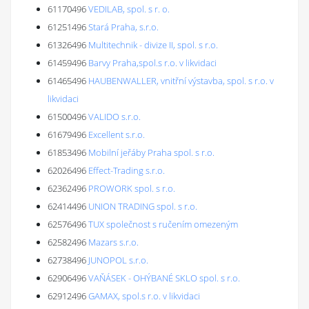
61170496
VEDILAB, spol. s r. o.
61251496
Stará Praha, s.r.o.
61326496
Multitechnik - divize II, spol. s r.o.
61459496
Barvy Praha,spol.s r.o. v likvidaci
61465496
HAUBENWALLER, vnitřní výstavba, spol. s r.o. v
likvidaci
61500496
VALIDO s.r.o.
61679496
Excellent s.r.o.
61853496
Mobilní jeřáby Praha spol. s r.o.
62026496
Effect-Trading s.r.o.
62362496
PROWORK spol. s r.o.
62414496
UNION TRADING spol. s r.o.
62576496
TUX společnost s ručením omezeným
62582496
Mazars s.r.o.
62738496
JUNOPOL s.r.o.
62906496
VAŇÁSEK - OHÝBANÉ SKLO spol. s r.o.
62912496
GAMAX, spol.s r.o. v likvidaci