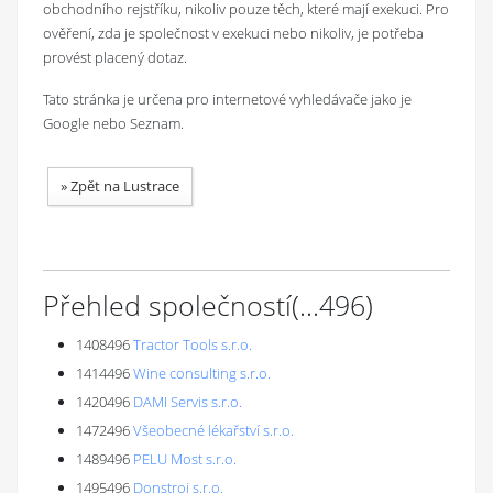
obchodního rejstříku, nikoliv pouze těch, které mají exekuci. Pro
ověření, zda je společnost v exekuci nebo nikoliv, je potřeba
provést placený dotaz.
Tato stránka je určena pro internetové vyhledávače jako je
Google nebo Seznam.
»
Zpět na Lustrace
Přehled společností
(...
496
)
1408496
Tractor Tools s.r.o.
1414496
Wine consulting s.r.o.
1420496
DAMI Servis s.r.o.
1472496
Všeobecné lékařství s.r.o.
1489496
PELU Most s.r.o.
1495496
Donstroj s.r.o.