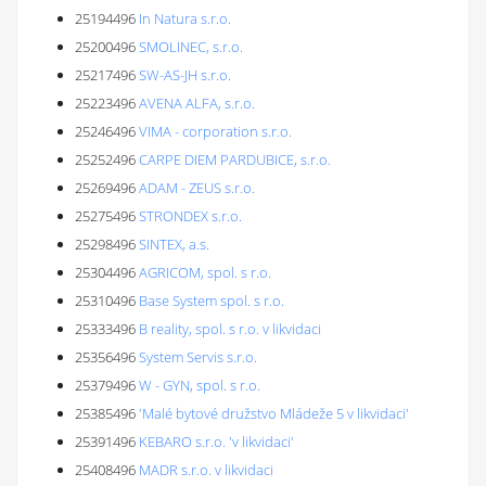
25194496
In Natura s.r.o.
25200496
SMOLINEC, s.r.o.
25217496
SW-AS-JH s.r.o.
25223496
AVENA ALFA, s.r.o.
25246496
VIMA - corporation s.r.o.
25252496
CARPE DIEM PARDUBICE, s.r.o.
25269496
ADAM - ZEUS s.r.o.
25275496
STRONDEX s.r.o.
25298496
SINTEX, a.s.
25304496
AGRICOM, spol. s r.o.
25310496
Base System spol. s r.o.
25333496
B reality, spol. s r.o. v likvidaci
25356496
System Servis s.r.o.
25379496
W - GYN, spol. s r.o.
25385496
'Malé bytové družstvo Mládeže 5 v likvidaci'
25391496
KEBARO s.r.o. 'v likvidaci'
25408496
MADR s.r.o. v likvidaci