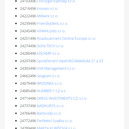
24193496
Chirurgie Kijenský s.r.o.
24216496
Inovaio s.r.o.
24222496
Millwire s.r.o.
24239496
FriendlyDent, s.r.o.
24245496
XAWAX Jobs s.r.o.
24251496
Roadscanners Central Europe s.r.o.
24274496
SOHLTECH s.r.o.
24280496
EDCAMP s.r.o.
24297496
Společenství vlastníků Malešická 21 a 23
24303496
AVA Management s.r.o.
24662496
Seagram s.r.o.
24679496
BRODNEX s.r.o.
24685496
NUMBER 1 CZ a.s.
24714496
DRESS INVESTMENTS CZ, s.r.o.
24737496
NADKURYS s.r.o.
24766496
Bartovský s.r.o.
24772496
Perfektní Svatba s.r.o.
24789496
MARTA KUBIŠOVÁ s.r.o.