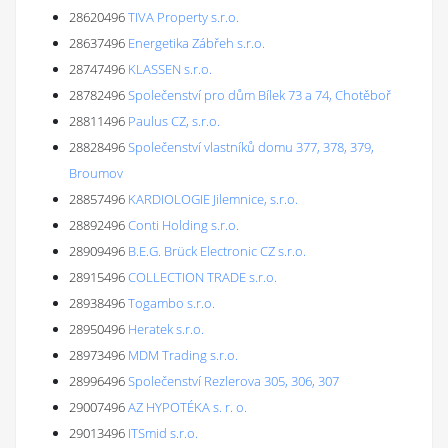
28620496
TIVA Property s.r.o.
28637496
Energetika Zábřeh s.r.o.
28747496
KLASSEN s.r.o.
28782496
Společenství pro dům Bílek 73 a 74, Chotěboř
28811496
Paulus CZ, s.r.o.
28828496
Společenství vlastníků domu 377, 378, 379,
Broumov
28857496
KARDIOLOGIE Jilemnice, s.r.o.
28892496
Conti Holding s.r.o.
28909496
B.E.G. Brück Electronic CZ s.r.o.
28915496
COLLECTION TRADE s.r.o.
28938496
Togambo s.r.o.
28950496
Heratek s.r.o.
28973496
MDM Trading s.r.o.
28996496
Společenství Rezlerova 305, 306, 307
29007496
AZ HYPOTÉKA s. r. o.
29013496
ITSmid s.r.o.