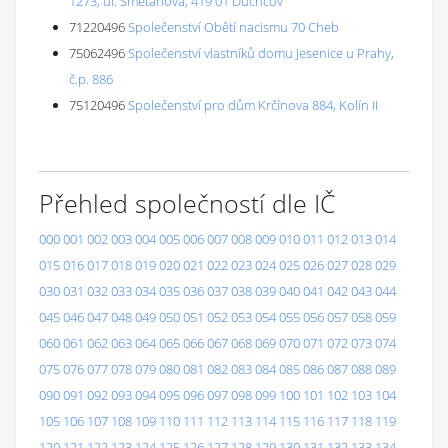
1273, ul. Smetanova, 419 01 Duchcov
71220496
Společenství Obětí nacismu 70 Cheb
75062496
Společenství vlastníků domu Jesenice u Prahy,
č.p. 886
75120496
Společenství pro dům Krčínova 884, Kolín II
Přehled společností dle IČ
000
001
002
003
004
005
006
007
008
009
010
011
012
013
014
015
016
017
018
019
020
021
022
023
024
025
026
027
028
029
030
031
032
033
034
035
036
037
038
039
040
041
042
043
044
045
046
047
048
049
050
051
052
053
054
055
056
057
058
059
060
061
062
063
064
065
066
067
068
069
070
071
072
073
074
075
076
077
078
079
080
081
082
083
084
085
086
087
088
089
090
091
092
093
094
095
096
097
098
099
100
101
102
103
104
105
106
107
108
109
110
111
112
113
114
115
116
117
118
119
120
121
122
123
124
125
126
127
128
129
130
131
132
133
134