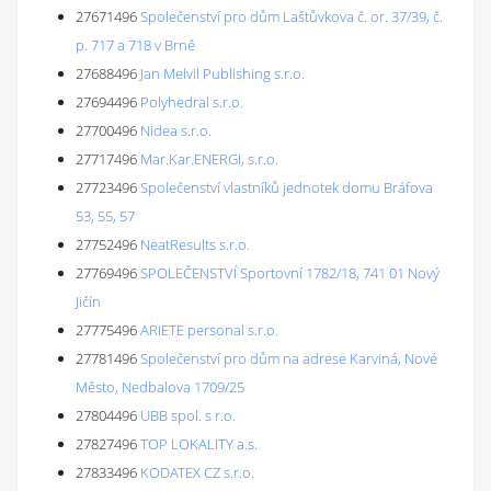
27671496
Společenství pro dům Laštůvkova č. or. 37/39, č.
p. 717 a 718 v Brně
27688496
Jan Melvil Publishing s.r.o.
27694496
Polyhedral s.r.o.
27700496
Nidea s.r.o.
27717496
Mar.Kar.ENERGI, s.r.o.
27723496
Společenství vlastníků jednotek domu Bráfova
53, 55, 57
27752496
NeatResults s.r.o.
27769496
SPOLEČENSTVÍ Sportovní 1782/18, 741 01 Nový
Jičín
27775496
ARIETE personal s.r.o.
27781496
Společenství pro dům na adrese Karviná, Nové
Město, Nedbalova 1709/25
27804496
UBB spol. s r.o.
27827496
TOP LOKALITY a.s.
27833496
KODATEX CZ s.r.o.