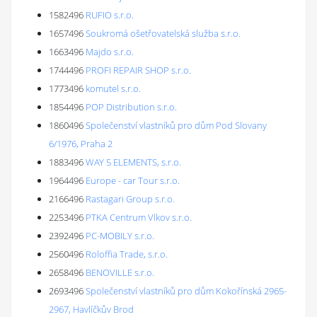
1582496
RUFIO s.r.o.
1657496
Soukromá ošetřovatelská služba s.r.o.
1663496
Majdo s.r.o.
1744496
PROFI REPAIR SHOP s.r.o.
1773496
komutel s.r.o.
1854496
POP Distribution s.r.o.
1860496
Společenství vlastníků pro dům Pod Slovany
6/1976, Praha 2
1883496
WAY 5 ELEMENTS, s.r.o.
1964496
Europe - car Tour s.r.o.
2166496
Rastagari Group s.r.o.
2253496
PTKA Centrum Vlkov s.r.o.
2392496
PC-MOBILY s.r.o.
2560496
Roloffia Trade, s.r.o.
2658496
BENOVILLE s.r.o.
2693496
Společenství vlastníků pro dům Kokořínská 2965-
2967, Havlíčkův Brod