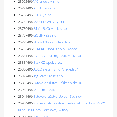
25692496
VICI group A s.r.o.
25721496
KREA plus s.r.o.
25738496
CHIBIS, s.r.o.
25744496
MARTINOVITCH, s.r.o.
25750496
BTM - BeTa Music s.r.o.
25767496
GOLINRES s.r.o.
25773496
NEPMAN s.r.o. v likvidaci
25796496
STŘEKO, spol. s r.o. v likvidaci
25831496
SVĚT ZVÍŘAT img s.r.o. 'v likvidaci'
25854496
Bízik CZ, spol. s r.o.
25860496
ABCD system s.r.o. 'v likvidaci'
25877496
Ing. Petr Gross s.r.o.
25883496
Bytové družstvo Průkopnická 16
25935496
M - klima s.r.o.
25941496
Bytové družstvo Úpice - Sychrov
25964496
Společenství vlastníků jednotek pro dům 646/21,
ulice Dr. Milady Horákové, Svitavy
25970496
AJSA s.r.o.