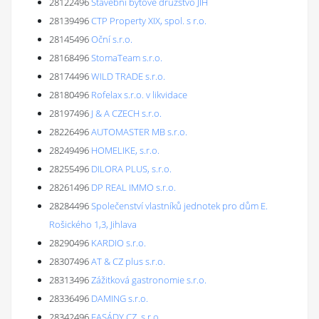
28122496
Stavební bytové družstvo JIH
28139496
CTP Property XIX, spol. s r.o.
28145496
Oční s.r.o.
28168496
StomaTeam s.r.o.
28174496
WILD TRADE s.r.o.
28180496
Rofelax s.r.o. v likvidace
28197496
J & A CZECH s.r.o.
28226496
AUTOMASTER MB s.r.o.
28249496
HOMELIKE, s.r.o.
28255496
DILORA PLUS, s.r.o.
28261496
DP REAL IMMO s.r.o.
28284496
Společenství vlastníků jednotek pro dům E.
Rošického 1,3, Jihlava
28290496
KARDIO s.r.o.
28307496
AT & CZ plus s.r.o.
28313496
Zážitková gastronomie s.r.o.
28336496
DAMING s.r.o.
28342496
FASÁDY CZ, s.r.o.