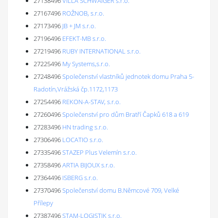
27138496
VILLA SCHWAIGER s.r.o.
27167496
ROŽNOB, s.r.o.
27173496
JB + JM s.r.o.
27196496
EFEKT-MB s.r.o.
27219496
RUBY INTERNATIONAL s.r.o.
27225496
My Systems,s.r.o.
27248496
Společenství vlastníků jednotek domu Praha 5-
Radotín,Vrážská čp.1172,1173
27254496
REKON-A-STAV, s.r.o.
27260496
Společenství pro dům Bratří Čapků 618 a 619
27283496
HN trading s.r.o.
27306496
LOCATIO s.r.o.
27335496
STAZEP Plus Velemín s.r.o.
27358496
ARTIA BIJOUX s.r.o.
27364496
ISBERG s.r.o.
27370496
Společenství domu B.Němcové 709, Velké
Přílepy
27387496
STAM-LOGISTIK s.r.o.