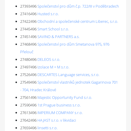
27393496
Společenství pro dům č.p. 722/III v Poděbradech
27416496
Husted s.r.o.
27422496
Obchodní a společenské centrum Liberec, s.r.o.
27445496
Smart School s.r.o.
27451496
SAVINO & PARTNERS a.s.
27468496
Společenství pro dům Smetanova 975, 976
Přelouč
27480496
DELEOS s.r.o.
27497496
Izolace M + M s.r.o.
27526496
DESCARTES Language services, s.r.o.
27549496
Společenství vlastníků jednotek Gagarinova 701
- 704, Hradec Králové
27561496
Majestic Opportunity Fund s.r.o.
27590496
1st Prague business s.r.o.
27613496
IMPERIUM COMPANY s.r.o.
27642496
HAJAST s.r.o. v likvidaci
27659496
linsetti s.r.o.