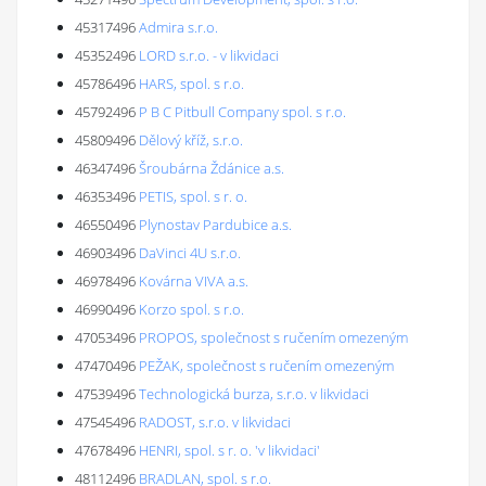
45317496
Admira s.r.o.
45352496
LORD s.r.o. - v likvidaci
45786496
HARS, spol. s r.o.
45792496
P B C Pitbull Company spol. s r.o.
45809496
Dělový kříž, s.r.o.
46347496
Šroubárna Ždánice a.s.
46353496
PETIS, spol. s r. o.
46550496
Plynostav Pardubice a.s.
46903496
DaVinci 4U s.r.o.
46978496
Kovárna VIVA a.s.
46990496
Korzo spol. s r.o.
47053496
PROPOS, společnost s ručením omezeným
47470496
PEŽAK, společnost s ručením omezeným
47539496
Technologická burza, s.r.o. v likvidaci
47545496
RADOST, s.r.o. v likvidaci
47678496
HENRI, spol. s r. o. 'v likvidaci'
48112496
BRADLAN, spol. s r.o.