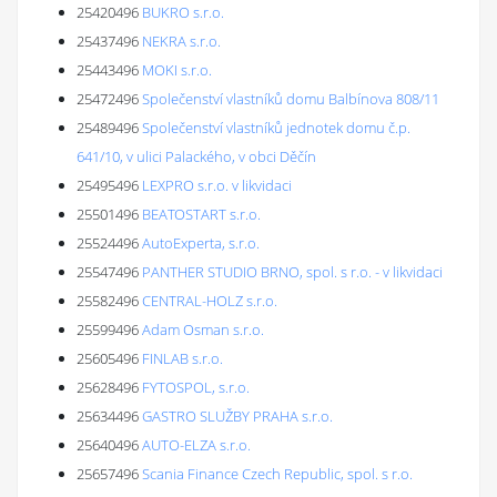
25420496
BUKRO s.r.o.
25437496
NEKRA s.r.o.
25443496
MOKI s.r.o.
25472496
Společenství vlastníků domu Balbínova 808/11
25489496
Společenství vlastníků jednotek domu č.p.
641/10, v ulici Palackého, v obci Děčín
25495496
LEXPRO s.r.o. v likvidaci
25501496
BEATOSTART s.r.o.
25524496
AutoExperta, s.r.o.
25547496
PANTHER STUDIO BRNO, spol. s r.o. - v likvidaci
25582496
CENTRAL-HOLZ s.r.o.
25599496
Adam Osman s.r.o.
25605496
FINLAB s.r.o.
25628496
FYTOSPOL, s.r.o.
25634496
GASTRO SLUŽBY PRAHA s.r.o.
25640496
AUTO-ELZA s.r.o.
25657496
Scania Finance Czech Republic, spol. s r.o.