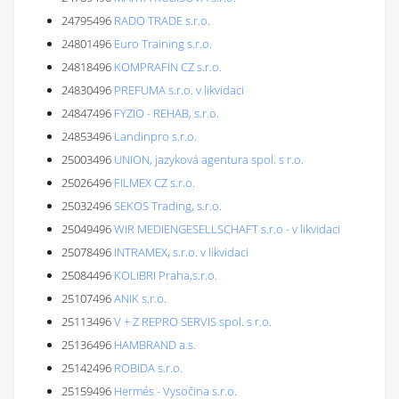
24795496
RADO TRADE s.r.o.
24801496
Euro Training s.r.o.
24818496
KOMPRAFIN CZ s.r.o.
24830496
PREFUMA s.r.o. v likvidaci
24847496
FYZIO - REHAB, s.r.o.
24853496
Landinpro s.r.o.
25003496
UNION, jazyková agentura spol. s r.o.
25026496
FILMEX CZ s.r.o.
25032496
SEKOS Trading, s.r.o.
25049496
WIR MEDIENGESELLSCHAFT s.r.o - v likvidaci
25078496
INTRAMEX, s.r.o. v likvidaci
25084496
KOLIBRI Praha,s.r.o.
25107496
ANIK s.r.o.
25113496
V + Z REPRO SERVIS spol. s r.o.
25136496
HAMBRAND a.s.
25142496
ROBIDA s.r.o.
25159496
Hermés - Vysočina s.r.o.