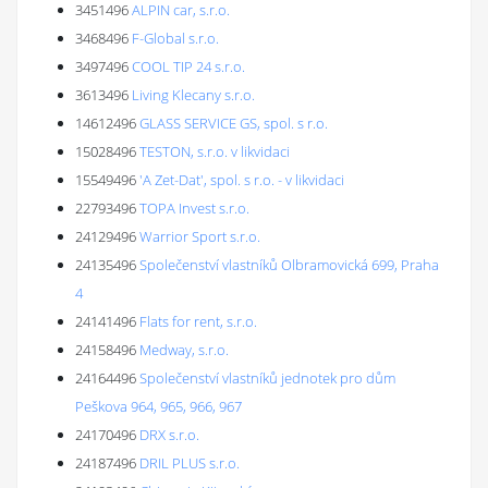
3451496
ALPIN car, s.r.o.
3468496
F-Global s.r.o.
3497496
COOL TIP 24 s.r.o.
3613496
Living Klecany s.r.o.
14612496
GLASS SERVICE GS, spol. s r.o.
15028496
TESTON, s.r.o. v likvidaci
15549496
'A Zet-Dat', spol. s r.o. - v likvidaci
22793496
TOPA Invest s.r.o.
24129496
Warrior Sport s.r.o.
24135496
Společenství vlastníků Olbramovická 699, Praha
4
24141496
Flats for rent, s.r.o.
24158496
Medway, s.r.o.
24164496
Společenství vlastníků jednotek pro dům
Peškova 964, 965, 966, 967
24170496
DRX s.r.o.
24187496
DRIL PLUS s.r.o.