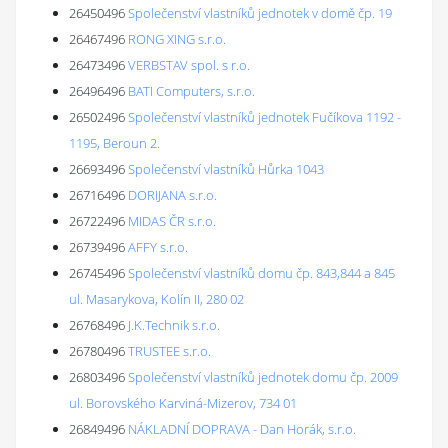
26450496
Společenství vlastníků jednotek v domě čp. 19
26467496
RONG XING s.r.o.
26473496
VERBSTAV spol. s r.o.
26496496
BATI Computers, s.r.o.
26502496
Společenství vlastníků jednotek Fučíkova 1192 -
1195, Beroun 2.
26693496
Společenství vlastníků Hůrka 1043
26716496
DORIJANA s.r.o.
26722496
MIDAS ČR s.r.o.
26739496
AFFY s.r.o.
26745496
Společenství vlastníků domu čp. 843,844 a 845
ul. Masarykova, Kolín II, 280 02
26768496
J.K.Technik s.r.o.
26780496
TRUSTEE s.r.o.
26803496
Společenství vlastníků jednotek domu čp. 2009
ul. Borovského Karviná-Mizerov, 734 01
26849496
NÁKLADNÍ DOPRAVA - Dan Horák, s.r.o.