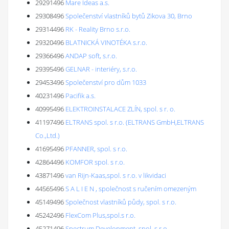
29291496
Mare Ideas a.s.
29308496
Společenství vlastníků bytů Zikova 30, Brno
29314496
RK - Reality Brno s.r.o.
29320496
BLATNICKÁ VINOTÉKA s.r.o.
29366496
ANDAP soft, s.r.o.
29395496
GELNAR - interiéry, s.r.o.
29453496
Společenství pro dům 1033
40231496
Pacifik a.s.
40995496
ELEKTROINSTALACE ZLÍN, spol. s r. o.
41197496
ELTRANS spol. s r.o. (ELTRANS GmbH,ELTRANS
Co.,Ltd.)
41695496
PFANNER, spol. s r.o.
42864496
KOMFOR spol. s r.o.
43871496
van Rijn-Kaas,spol. s r.o. v likvidaci
44565496
S A L I E N , společnost s ručením omezeným
45149496
Společnost vlastníků půdy, spol. s r.o.
45242496
FlexCom Plus,spol.s r.o.
45271496
Spectrum Development, spol. s r.o.