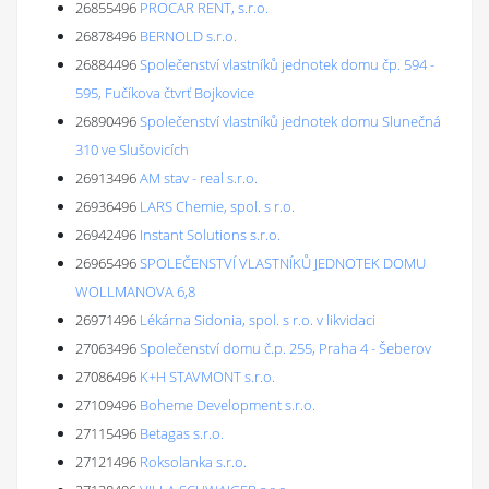
26855496
PROCAR RENT, s.r.o.
26878496
BERNOLD s.r.o.
26884496
Společenství vlastníků jednotek domu čp. 594 -
595, Fučíkova čtvrť Bojkovice
26890496
Společenství vlastníků jednotek domu Slunečná
310 ve Slušovicích
26913496
AM stav - real s.r.o.
26936496
LARS Chemie, spol. s r.o.
26942496
Instant Solutions s.r.o.
26965496
SPOLEČENSTVÍ VLASTNÍKŮ JEDNOTEK DOMU
WOLLMANOVA 6,8
26971496
Lékárna Sidonia, spol. s r.o. v likvidaci
27063496
Společenství domu č.p. 255, Praha 4 - Šeberov
27086496
K+H STAVMONT s.r.o.
27109496
Boheme Development s.r.o.
27115496
Betagas s.r.o.
27121496
Roksolanka s.r.o.