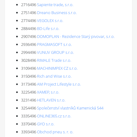
2716496
Sapiente trade, s.r.o.
2751496
Dreano Business s.r.o.
2774496
VEGOLEX s.r.o.
2884496
BD-Life s.r.o.
2907496
DOMOPLAN - Rezidence Starý pivovar, s.r.o.
2936496
PRAGMASOFT s.r.o.
2994496
VUNUV GROUP s.r.o.
3028496
RIMALE Trade s.r.o.
3109496
MACHINIMPEX CZ s.r.o.
3150496
Rich and Wise s.r.o.
3173496
AM Project Lifestyle s.r.o.
3225496
XAMEP, s.r.o.
3231496
HETLAVEN s.r.o.
3254496
Společenství vlastníků Kamenická 544
3335496
ONLINE365.cz s.r.o.
3370496
GYO s.r.o.
3393496
Obchod pneu s. r. o.