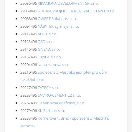
29036496
RIKAMONA DEVELOPMENT SR s.r.o.
29059496
STATIVA PROJEKCE A REALIZACE STAVEB s.r.o.
29088496
QWERT Solutions s.r.o.
29094496
NÁBYTEK Egrmajer s.r.o.
29117496
ADICE s.r.o.
29123496
ZJSD s.r.o.
29146496
GIVENA s.r.o.
29152496
Light Aid s.r.o.
29204496
Ivana Halvová s.r.o.
29210496
Společenství vlastníků jednotek pro dům
Slovácká 1718
29227496
ZÁTECH s.r.o.
29233496
ENVIRO-CEMENT CZ s.r.o.
29262496
Galvanovna Adafinish, s.r.o.
29279496
KK Fashion s.r.o.
29285496
Körnerova 1, Brno - společenství vlastníků
jednotek