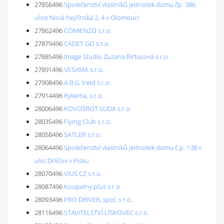
27856496
Společenství vlastníků jednotek domu čp. 386
ulice Nová hejčínská 2, 4 v Olomouci
27862496
COMIENZO s.r.o.
27879496
CADET GO s.r.o.
27885496
Image Studio Zuzana Birtusová s.r.o.
27891496
VESAMA s.r.o.
27908496
A.B.G. treid s.r.o.
27914496
Rykema, s.r.o.
28006496
KOVOŠROT SUDA s.r.o.
28035496
Flying Club s.r.o.
28058496
SATLER s.r.o.
28064496
Společenství vlastníků jednotek domu č.p. 138 v
ulici Drlíčov v Písku
28070496
VIUS CZ s.r.o.
28087496
Koupelny plus s.r.o.
28093496
PRO DRIVER, spol. s r.o.
28116496
STAVITELSTVÍ LÍSKOVEC s.r.o.