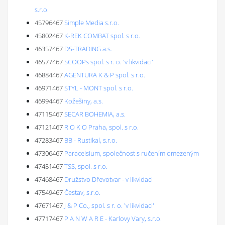
s.r.o.
45796467
Simple Media s.r.o.
45802467
K-REK COMBAT spol. s r.o.
46357467
DS-TRADING a.s.
46577467
SCOOPs spol. s r. o. 'v likvidaci'
46884467
AGENTURA K & P spol. s r.o.
46971467
STYL - MONT spol. s r.o.
46994467
Kožešiny, a.s.
47115467
SECAR BOHEMIA, a.s.
47121467
R O K O Praha, spol. s r.o.
47283467
BB - Rustikal, s.r.o.
47306467
Paracelsium, společnost s ručením omezeným
47451467
TSS, spol. s r.o.
47468467
Družstvo Dřevotvar - v likvidaci
47549467
Čestav, s.r.o.
47671467
J & P Co., spol. s r. o. 'v likvidaci'
47717467
P A N W A R E - Karlovy Vary, s.r.o.