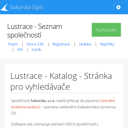
Sokordia iSpis
Lustrace - Seznam
Vyzkoušet!
společností
Popis
Více o CEE
Registrace
Ukázka
Rejstříky
API
Ceník
Lustrace - Katalog - Stránka
pro vyhledávače
Společnost
Sokordia, s.r.o.
nabízí přístup do placené
Centrální
evidence exekucí
– seznamu vedeného Exekutorskou komorou
ČR.
Software zde zobrazuje seznam VŠECH společností z