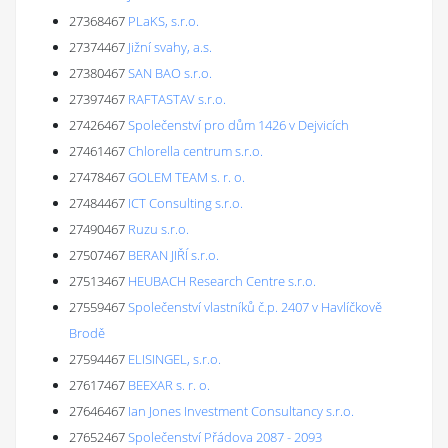
27368467
PLaKS, s.r.o.
27374467
Jižní svahy, a.s.
27380467
SAN BAO s.r.o.
27397467
RAFTASTAV s.r.o.
27426467
Společenství pro dům 1426 v Dejvicích
27461467
Chlorella centrum s.r.o.
27478467
GOLEM TEAM s. r. o.
27484467
ICT Consulting s.r.o.
27490467
Ruzu s.r.o.
27507467
BERAN JIŘÍ s.r.o.
27513467
HEUBACH Research Centre s.r.o.
27559467
Společenství vlastníků č.p. 2407 v Havlíčkově
Brodě
27594467
ELISINGEL, s.r.o.
27617467
BEEXAR s. r. o.
27646467
Ian Jones Investment Consultancy s.r.o.
27652467
Společenství Přádova 2087 - 2093