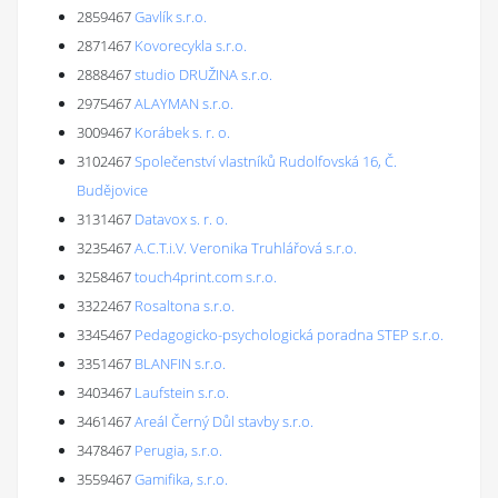
2859467
Gavlík s.r.o.
2871467
Kovorecykla s.r.o.
2888467
studio DRUŽINA s.r.o.
2975467
ALAYMAN s.r.o.
3009467
Korábek s. r. o.
3102467
Společenství vlastníků Rudolfovská 16, Č.
Budějovice
3131467
Datavox s. r. o.
3235467
A.C.T.i.V. Veronika Truhlářová s.r.o.
3258467
touch4print.com s.r.o.
3322467
Rosaltona s.r.o.
3345467
Pedagogicko-psychologická poradna STEP s.r.o.
3351467
BLANFIN s.r.o.
3403467
Laufstein s.r.o.
3461467
Areál Černý Důl stavby s.r.o.
3478467
Perugia, s.r.o.
3559467
Gamifika, s.r.o.