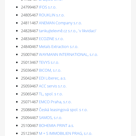
24799467
IFOS s.r.o.
24805467
ROUKLIN s.r.o.
24811467
ANEMAN Company s.r.o.
24828467
tankujtelevně.cz s.r.o., 'v likvidaci'
24834467
ECOZINE s.r.o.
24840467
Metals Extraction s.r.o.
25007467
WAYMANN INTERNATIONAL, s.r.o.
25013467
TEVYS s.r.o.
25036467
BICOM, s.r.o.
25042467
EDI Liberec, a.s.
25059467
ACC servis s.r.o.
25065467
TL, spol. s r.o.
25071467
EMCO Praha, s.r.o.
25088467
Česká leasingová spol. s r.o.
25094467
SAMOS, s.r.o.
25100467
BOHEMIA PRINT a.s.
25123467
M + S IMMOBILIEN PRAG, s.r.o.