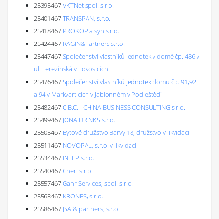
25395467
VKTNet spol. s r.o.
25401467
TRANSPAN, s.r.o.
25418467
PROKOP a syn s.r.o.
25424467
RAGIN&Partners s.r.o.
25447467
Společenství vlastníků jednotek v domě čp. 486 v
ul. Terezínská v Lovosicích
25476467
Společenství vlastníků jednotek domu čp. 91,92
a 94 v Markvarticích v Jablonném v Podještědí
25482467
C.B.C. - CHINA BUSINESS CONSULTING s.r.o.
25499467
JONA DRINKS s.r.o.
25505467
Bytové družstvo Barvy 18, družstvo v likvidaci
25511467
NOVOPAL, s.r.o. v likvidaci
25534467
INTEP s.r.o.
25540467
Cheri s.r.o.
25557467
Gahr Services, spol. s r.o.
25563467
KRONES, s.r.o.
25586467
JSA & partners, s.r.o.