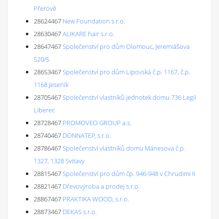
Přerově
28624467
New Foundation s.r.o.
28630467
ALIKARE hair s.r.o.
28647467
Společenství pro dům Olomouc, Jeremiášova
520/5
28653467
Společenství pro dům Lipovská č.p. 1167, č.p.
1168 Jeseník
28705467
Společenství vlastníků jednotek domu 736 Legií
Liberec
28728467
PROMOVEO GROUP a.s.
28740467
DONNATEP, s.r.o.
28786467
Společenství vlastníků domu Mánesova č.p.
1327, 1328 Svitavy
28815467
Společenství pro dům čp. 946-948 v Chrudimi II
28821467
Dřevovýroba a prodej s.r.o.
28867467
PRAKTIKA WOOD, s.r.o.
28873467
DEKAS s.r.o.