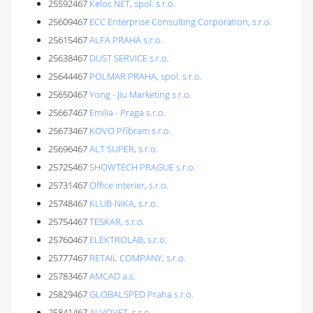
25592467
Keloc NET, spol. s r.o.
25609467
ECC Enterprise Consulting Corporation, s.r.o.
25615467
ALFA PRAHA s.r.o.
25638467
DUST SERVICE s.r.o.
25644467
POLMAR PRAHA, spol. s r.o.
25650467
Yong - Jiu Marketing s.r.o.
25667467
Emilia - Praga s.r.o.
25673467
KOVO Příbram s.r.o.
25696467
ALT SUPER, s.r.o.
25725467
SHOWTECH PRAGUE s.r.o.
25731467
Office interier, s.r.o.
25748467
KLUB-NIKA, s.r.o.
25754467
TESKAR, s.r.o.
25760467
ELEKTROLAB, s.r.o.
25777467
RETAIL COMPANY, s.r.o.
25783467
AMCAD a.s.
25829467
GLOBALSPED Praha s.r.o.
25841467
ALVOVET, s.r.o.