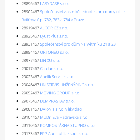
28896467
LARYDASE s.r.o.
28902467
Společenství vlastniků jednotek pro domy ulice
Rytířova č.p. 782, 783 a 784 v Praze
28919467
ALCOR CZ s.r.o.
28925467
Lyust Plus s.r.o.
28931467
Společenství pro dům Na Větrníku 21 a 23
28954467
ORTONEO s.r.o.
28977467
LIN XU s.r.o.
29017467
Catclan s.r.o.
29023467
Anelik Service s.r.o.
29046467
UNISERVIS - INŽENÝRING s.r.o.
29052467
MOVING GROUP, s.r.o.
29075467
DEMPRASTAV s.r.o.
29081467
DAR-VIT s.r.o. v likvidaci
29104467
MUDr. Eva Hadravská s.r.o.
29110467
KOMPOSTÁRNA STUPNO s.r.o.
29133467
FPP Audit office spol. s r.o.