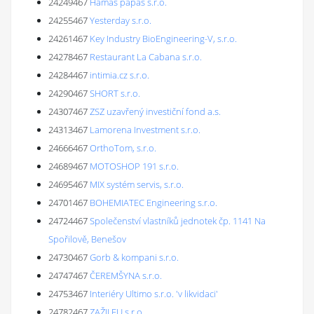
24249467
Hamas papas s.r.o.
24255467
Yesterday s.r.o.
24261467
Key Industry BioEngineering-V, s.r.o.
24278467
Restaurant La Cabana s.r.o.
24284467
intimia.cz s.r.o.
24290467
SHORT s.r.o.
24307467
ZSZ uzavřený investiční fond a.s.
24313467
Lamorena Investment s.r.o.
24666467
OrthoTom, s.r.o.
24689467
MOTOSHOP 191 s.r.o.
24695467
MIX systém servis, s.r.o.
24701467
BOHEMIATEC Engineering s.r.o.
24724467
Společenství vlastníků jednotek čp. 1141 Na
Spořilově, Benešov
24730467
Gorb & kompani s.r.o.
24747467
ČEREMŠYNA s.r.o.
24753467
Interiéry Ultimo s.r.o. 'v likvidaci'
24782467
ZAŽIJ.EU s.r.o.