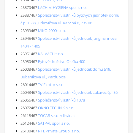
25870467
LACHIM-HYGIENA spol. s r.o.
25887467
Společenství vlastníků bytových jednotek domu
č.p. 1538, Jurkovičova ul. Karviná 6, 735 06
25939467
MIKO 2000 s.r.o.
25945467
Společenství vlastníků jednotek Jungmannova
1404 - 1405
25951467
KALVACH s.r.o.
25980467
Bytové družstvo Oleška 400
26008467
Společenství vlastníků jednotek domu 519,
Bubeníkova ul., Pardubice
26014467
TV Elektro s.r.o.
26043467
Společenství vlastníků jednotek Lukavec čp. 56
26066467
Společenství vlastníků 1078
26072467
OKNO TECHNIK s.r.o.
26118467
TOCAR s.r.o. v likvidaci
26124467
SATPAL spol. s r.o.
26130467
R.H. Private Group, s.r.o.