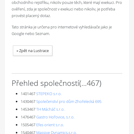
obchodního rejstříku, nikoliv pouze těch, které mají exekuci. Pro
ověření, zda je společnost v exekuci nebo nikoliv, je potřeba
provést placený dotaz.
Tato stránka je určena pro internetové vyhledávače jako je
Google nebo Seznam.
»
Zpět na Lustrace
Přehled společností
(...
467
)
1401467
STEPEKO s.r.o.
1430467
Společenství pro dům Zhořelecká 695
1453467
TH Mácháč s.r.o.
1476467
Gastro Hořovice, s.r.o.
1505467
Efes orient s.r.o.
1540467
Massive Dynamics,s.r.o.