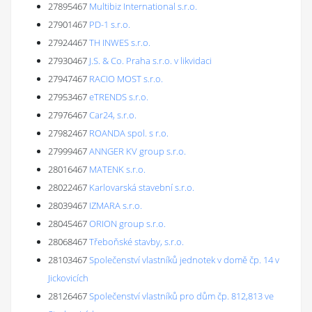
27895467
Multibiz International s.r.o.
27901467
PD-1 s.r.o.
27924467
TH INWES s.r.o.
27930467
J.S. & Co. Praha s.r.o. v likvidaci
27947467
RACIO MOST s.r.o.
27953467
eTRENDS s.r.o.
27976467
Car24, s.r.o.
27982467
ROANDA spol. s r.o.
27999467
ANNGER KV group s.r.o.
28016467
MATENK s.r.o.
28022467
Karlovarská stavební s.r.o.
28039467
IZMARA s.r.o.
28045467
ORION group s.r.o.
28068467
Třeboňské stavby, s.r.o.
28103467
Společenství vlastníků jednotek v domě čp. 14 v
Jickovicích
28126467
Společenství vlastníků pro dům čp. 812,813 ve