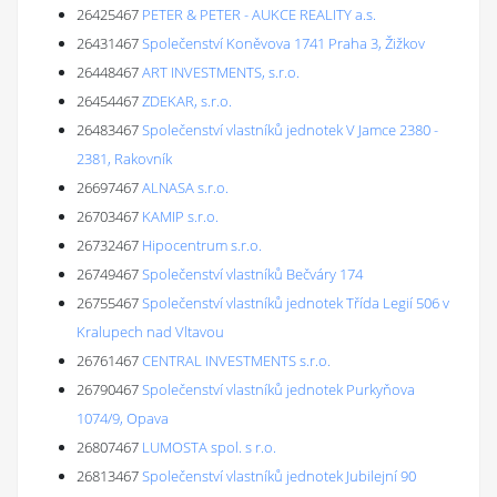
26425467
PETER & PETER - AUKCE REALITY a.s.
26431467
Společenství Koněvova 1741 Praha 3, Žižkov
26448467
ART INVESTMENTS, s.r.o.
26454467
ZDEKAR, s.r.o.
26483467
Společenství vlastníků jednotek V Jamce 2380 -
2381, Rakovník
26697467
ALNASA s.r.o.
26703467
KAMIP s.r.o.
26732467
Hipocentrum s.r.o.
26749467
Společenství vlastníků Bečváry 174
26755467
Společenství vlastníků jednotek Třída Legií 506 v
Kralupech nad Vltavou
26761467
CENTRAL INVESTMENTS s.r.o.
26790467
Společenství vlastníků jednotek Purkyňova
1074/9, Opava
26807467
LUMOSTA spol. s r.o.
26813467
Společenství vlastníků jednotek Jubilejní 90