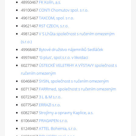
48950467
FK Kolín, a.s.
49100467
CONTI Chomutov spol. s r.o.
49615467
TAXCOM, spol. s r.o.
49621467
RST CZECH, s.r.o.
49812467
V S Lhůta společnost s ručením omezeným
(s.r.o.)
49968467
Bytové družstvo nájemníků Sedláček
49974467
'G plus', spol.s.r.o. v likvidaci
60277467
ÚSTECKÉ VELETRHY A VÝSTAVY společnost s
ručením omezeným
60468467
SYSIN, společnost s ručením omezeným
60717467
FARRmed, společnost s ručením omezeným
60723467
3 L & M s.r.o.
60775467
ERRAZI s.r.o.
60827467
Strojírny a opravny Kaplice, a.s.
61064467
PRAGAPEN s.r.o.
61249467
ATTEL Bohemia, s.r.o.