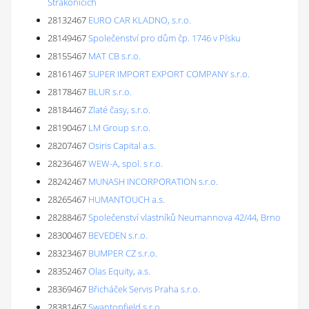
Strakonicích
28132467
EURO CAR KLADNO, s.r.o.
28149467
Společenství pro dům čp. 1746 v Písku
28155467
MAT CB s.r.o.
28161467
SUPER IMPORT EXPORT COMPANY s.r.o.
28178467
BLUR s.r.o.
28184467
Zlaté časy, s.r.o.
28190467
LM Group s.r.o.
28207467
Osiris Capital a.s.
28236467
WEW-A, spol. s r.o.
28242467
MUNASH INCORPORATION s.r.o.
28265467
HUMANTOUCH a.s.
28288467
Společenství vlastníků Neumannova 42/44, Brno
28300467
BEVEDEN s.r.o.
28323467
BUMPER CZ s.r.o.
28352467
Olas Equity, a.s.
28369467
Břicháček Servis Praha s.r.o.
28381467
Swantonfield s.r.o.