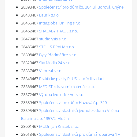
28398467
Společenství pro dům čp. 304 ul. Borová, Chýně
28433467
Laurik s.r.o.
28456467
Interglobal Drilling s.r.o.
28462467
SHALABY TRADE s.r.o.
28479467
studio ysis s.r.o.
28485467
STELLS PRAHA s.r.o.
28508467
Byty Předměřice s.r.o.
28520467
Sky Media 24 s.r.o.
28537467
Vitoreal s.r.o.
28543467
Praktické plasty PLUS s.r.o.'v likvidaci'
28566467
MEDIST zdravotní materiál s.r.o.
28572467
Výroba ledu - Ice Art s.r.o.
28589467
Společenství pro dům Huzová č.p. 320
28595467
Společenství vlastníků jednotek domu Viléma
Balarina č.p. 1957/2, Hlučín
28601467
MUDr. Jan Kristek s.r.o.
28618467
Společenství vlastníků pro dům Šrobárova 1 v