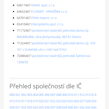
64617467
ONAR, spol. s r.o.
64652467
FLOWER - ARANŽMÁ s.r.o.
64791467
PENA import, s.r.o.
65410467
Intersystems spol. s r.o.
71172467
Společenství vlastníků jednotek domu čp.
804,805,806, ulice Jáchymovská, 363 01 Ostrov
71224467
Společenství vlastníků jednotek domu čp. 318 -
321 v Dukelské ulici v Ústí nad Orlicí
72086467
Společenství vlastníků jednotek Šafránová
1204/33
Přehled společností dle IČ
000
001
002
003
004
005
006
007
008
009
010
011
012
013
014
015
016
017
018
019
020
021
022
023
024
025
026
027
028
029
030
031
032
033
034
035
036
037
038
039
040
041
042
043
044