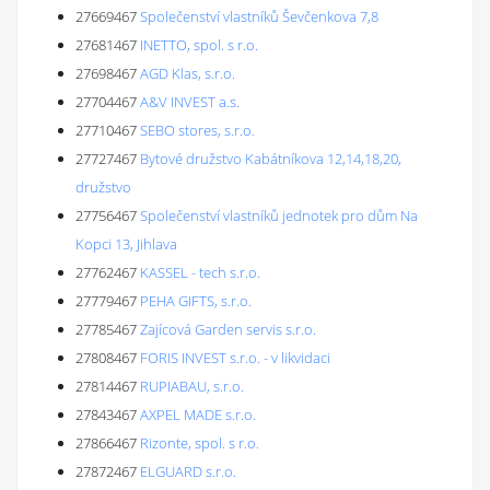
27669467
Společenství vlastníků Ševčenkova 7,8
27681467
INETTO, spol. s r.o.
27698467
AGD Klas, s.r.o.
27704467
A&V INVEST a.s.
27710467
SEBO stores, s.r.o.
27727467
Bytové družstvo Kabátníkova 12,14,18,20,
družstvo
27756467
Společenství vlastníků jednotek pro dům Na
Kopci 13, Jihlava
27762467
KASSEL - tech s.r.o.
27779467
PEHA GIFTS, s.r.o.
27785467
Zajícová Garden servis s.r.o.
27808467
FORIS INVEST s.r.o. - v likvidaci
27814467
RUPIABAU, s.r.o.
27843467
AXPEL MADE s.r.o.
27866467
Rizonte, spol. s r.o.
27872467
ELGUARD s.r.o.