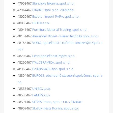
47908467
Stanclova lékárna, spol. s r.o.
47914467
PIKART, spol. s r.o. v likvidaci
48029467
Export - import PAPA, spol. s r.o.
48035467
HRTEX s.r.o.
48041467
Furniture Material Trading, spol. s r.o.
48151467
Alexander Binzel - svářecí technika spol. s r.o.
48168467
VOBO, společnost s ručením omezeným /spol. s
r.o./
48203467
Lesní společnost Prylovi s.r.o.
48290467
ITALCERAMICA, spol. s r.o.
48365467
Poliklinika Sušice, spol. s r. o.
48394467
EUROSS, obchodně-stavební společnost, spol. s
r.o.
48533467
UNIBO, s.r.o.
48585467
LAMUS s.r.o.
48591467
SEDYA Praha, spol. s r.o. v likvidaci
48909467
Služby města Konice, spol. s r.o.