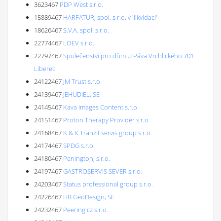
3623467
PDP West s.r.o.
15889467
HARFATUR, spol. s r.o. v 'likvidaci'
18626467
S.V.A. spol. s r.o.
22774467
LOEV s.r.o.
22797467
Společenství pro dům U Páva Vrchlického 701
Liberec
24122467
JM Trust s.r.o.
24139467
JEHUDIEL, SE
24145467
Kava Images Content s.r.o.
24151467
Proton Therapy Provider s.r.o.
24168467
K & K Tranzit servis group s.r.o.
24174467
SPDG s.r.o.
24180467
Penington, s.r.o.
24197467
GASTROSERVIS SEVER s.r.o.
24203467
Status professional group s.r.o.
24226467
HB GeoDesign, SE
24232467
Peering.cz s.r.o.