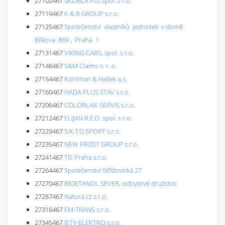
27102467
SKOBLA PO, spol. s r.o.
27119467
K & B GROUP s.r.o.
27125467
Společenství vlastníků jednotek v domě
Bílkova 869 , Praha 1
27131467
VIKING CARS, spol. s r.o.
27148467
S&M Claims s. r. o.
27154467
Kohlman & Hašek a.s.
27160467
HADA PLUS STAV s.r.o.
27206467
COLORLAK-SERVIS s.r.o.
27212467
ELIJAN R.E.D. spol. s r.o.
27229467
S.K.T.D.SPORT s.r.o.
27235467
NEW FROST GROUP s.r.o.
27241467
TIS Praha s.r.o.
27264467
Společenství Střížovická 27
27270467
BIOETANOL SEVER, odbytové družstvo
27287467
Natura cz s.r.o.
27316467
EM-TRANS s.r.o.
27345467
JETY-ELEKTRO s.r.o.