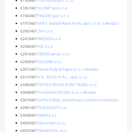
61504467
POLYGON,spol. s r.o.
61857467
ALLIMP spol.s.r.o.
61944467
FISUOP, spol. s r. o.
61973467
M.R.F. Marble Resin Form, spol. s r.o. 'v likvidaci'
62065467
2VV s.r.o.
62418467
BIKESOS s.r.o.
62586467
ASC s.r.o.
62916467
TERCIE servis, s.r.o.
62968467
GULONA s.r.o.
63072467
Ekman Pulp & Paper s.r.o. v likvidaci
63147467
A G - M E D I K A L , spol. s r.o.
63483467
TEXTILE HOUSE EURO TRADE, s.r.o.
63668467
Truhlářství DOUŠA, s.r.o. v likvidaci
63674467
KATALSURVE, společnost s ručením omezeným
63981467
TCM INVEST s.r.o.
63998467
ANNITA a.s.
64050467
Ekonompri s.r.o.
64507467
TRADO-STK, s.r.o.