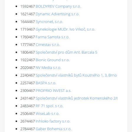
1592467
BOLDYREV Company s.r.o.
1621467
Dynamic Advertising s.r.o.
1644467
Syncronet, s.r.o.
1719467
Gynekologie MUDr. Ivo Vrkoč, s.r.o.
1760467
Farma Samota s.r.o.
1777467
Cimestav s.r.o.
1806467
Společenství pro dům Ant. Barcala 5
1922467
Bionic Ground s.r.o.
2020467
NV Media s.r.o.
2240467
Společenství vlastníků bytů Koutného 1, 3, Brno
2257467
BASPA s.r.o.
2309467
PROPRIO INVEST a.s.
2431467
Společenství vlastníků jednotek Komenského 2/I
2483467
RF 71 spol. s r.o.
2506467
WiseLab s.r.o.
2674467
Inhloko factory s.r.o.
2784467
Gaber Bohemia s.r.o.