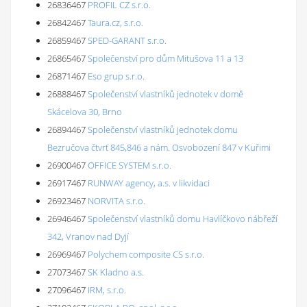
26836467
PROFIL CZ s.r.o.
26842467
Taura.cz, s.r.o.
26859467
SPED-GARANT s.r.o.
26865467
Společenství pro dům Mitušova 11 a 13
26871467
Eso grup s.r.o.
26888467
Společenství vlastníků jednotek v domě
Skácelova 30, Brno
26894467
Společenství vlastníků jednotek domu
Bezručova čtvrť 845,846 a nám. Osvobození 847 v Kuřimi
26900467
OFFICE SYSTEM s.r.o.
26917467
RUNWAY agency, a.s. v likvidaci
26923467
NORVITA s.r.o.
26946467
Společenství vlastníků domu Havlíčkovo nábřeží
342, Vranov nad Dyjí
26969467
Polychem composite CS s.r.o.
27073467
SK Kladno a.s.
27096467
IRM, s.r.o.