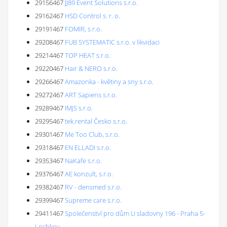
29156467
JJ89 Event Solutions s.r.o.
29162467
HSD Control s. r. o.
29191467
FOMIR, s.r.o.
29208467
FUB SYSTEMATIC s.r.o. v likvidaci
29214467
TOP HEAT s.r.o.
29220467
Hair & NERO s.r.o.
29266467
Amazonka - květiny a sny s.r.o.
29272467
ART Sapiens s.r.o.
29289467
IMJS s.r.o.
29295467
tek.rental Česko s.r.o.
29301467
Me Too Club, s.r.o.
29318467
EN ELLADI s.r.o.
29353467
NaKafe s.r.o.
29376467
AE konzult, s.r.o.
29382467
RV - densmed s.r.o.
29399467
Supreme care s.r.o.
29411467
Společenství pro dům U sladovny 196 - Praha 5-
Lochkov