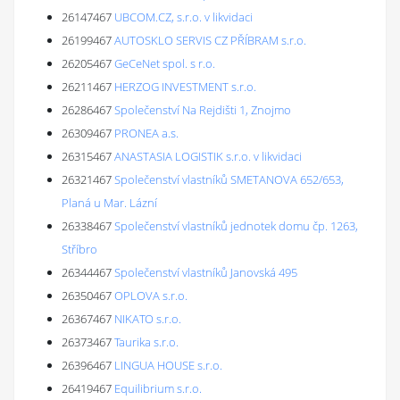
26147467
UBCOM.CZ, s.r.o. v likvidaci
26199467
AUTOSKLO SERVIS CZ PŘÍBRAM s.r.o.
26205467
GeCeNet spol. s r.o.
26211467
HERZOG INVESTMENT s.r.o.
26286467
Společenství Na Rejdišti 1, Znojmo
26309467
PRONEA a.s.
26315467
ANASTASIA LOGISTIK s.r.o. v likvidaci
26321467
Společenství vlastníků SMETANOVA 652/653,
Planá u Mar. Lázní
26338467
Společenství vlastníků jednotek domu čp. 1263,
Stříbro
26344467
Společenství vlastníků Janovská 495
26350467
OPLOVA s.r.o.
26367467
NIKATO s.r.o.
26373467
Taurika s.r.o.
26396467
LINGUA HOUSE s.r.o.
26419467
Equilibrium s.r.o.