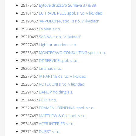
25175467
Bytové družstvo Šumava 37 & 39
25181467
LC TRADE PLUS spol. s r.o. v likvidaci
25198467
'APPOLON-P, spol. s r.o. v likvidaci'
25204467
EVMAK s.r.o.
25210467
SASINA, s.r.o. 'v likvidaci'
25227467
Light promotion s.r.o.
25233467
MONTECAVO CONSULTING spol. s r.o.
25256467
DZ-SERVICE spol. s r.o.
25262467
t.manas s.r.o.
25279467
JP PARTNER s.r.o. v likvidaci
25285467
ROTEX UNI s.r.o. v likvidaci
25291467
DANUP holding a.s.
25314467
PORI s.r.o.
25320467
PRAMEN - BRNĚNKA, spol. s r.o.
25337467
MATTHEW & Co. spol. s r.o.
25343467
ACER INTERIER s.r.o.
25372467
DURST s.r.o.