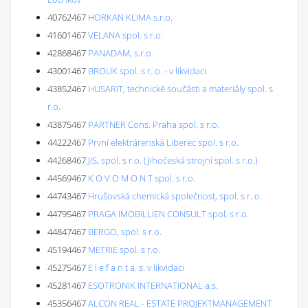
40762467
HORKAN KLIMA s.r.o.
41601467
VELANA spol. s r.o.
42868467
PANADAM, s.r.o.
43001467
BROUK spol. s r. o. - v likvidaci
43852467
HUSARIT, technické součásti a materiály spol. s
r.o.
43875467
PARTNER Cons. Praha spol. s r.o.
44222467
První elektrárenská Liberec spol. s r.o.
44268467
JIS, spol. s r.o. (Jihočeská strojní spol. s r.o.)
44569467
K O V O M O N T spol. s r.o.
44743467
Hrušovská chemická společnost, spol. s r. o.
44795467
PRAGA IMOBILLIEN CONSULT spol. s r.o.
44847467
BERGO, spol. s r.o.
45194467
METRIE spol. s r.o.
45275467
E l e f a n t a. s. v likvidaci
45281467
ESOTRONIK INTERNATIONAL a.s.
45356467
ALCON REAL - ESTATE PROJEKTMANAGEMENT