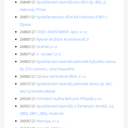
26848121
Společenství vlastníků pro dům čp. 402, ul.
Habrová, Třinec
26851121
Společenství pro dům Na Pastvisku 678/11,
Opava
26860121
STEEL INVESTMENT, spol. s r.o.
26880121
Bytové družstvo Kosmonautů 3
26883121
GraPaK,s.r.o.
26897121
A - broker s.r.o.
26903121
Společenství vlastníků jednotek bytového domu
čp. 573 v Jemnici , ulice Palackého
26906121
Správa nemovitostí REAL s.r.o.
26912121
Společenství vlastníků jednotek domu čp. 641,
642 Cyrilometodějská
26926121
Pohřební služba Bohumír Přibylák s.r.o.
26932121
Společenství vlastníků U Červených domků, č.p.
2850, 2851, 2852, Hodonín
26935121
Marcilya, s.r.o.