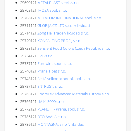
25699121
METALPLAST servis s.r.o.
25705121
IMOSA spol. s r.o.
25708121
METACOM INTERNATIONAL spol. s r.o.
25711121
GLORIJA CZ LTD s.r.o. v likvidaci
25714121
Zong Hai Trade v likvidaci s.r.o.
25720121
KONSALTING PROFI, s.r.o.
25728121
Sensient Food Colors Czech Republic s.r.o.
25734121
EPG s.r.o.
25737121
Eurowint-sport s.r.o.
25740121
Prana Tibet s.r.o.
25743121
Šestá velkoobchodní,spol. s r.o.
25757121
ENTRUST, s.r.o.
25763121
CoorsTek Advanced Materials Turnov s.r.o.
25766121
I.M.K. 3000 s.r.o.
25772121
PLANETT - Praha, spol. s r.o.
25786121
BEO AVALA, s.r.o.
25789121
MONTAGNA, s.r.o 'v likvidaci'