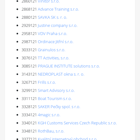
2860121
Vinitor s.r.o.
2868121
Advance Training s.r.o.
2880121
SAVKA SK s. r. o.
2929121
Justine company s.r.o.
2958121
VDV Praha s.r.o.
2987121
Ordinace Jitřní s.r.o.
3033121
Grainulos s.r.o.
3076121
TT Activities, s.r.o.
3085121
PRAGUE INSTITUTE solutions s.r.o.
3143121
NEDROPLAST okna s. r. o.
3267121
Frills s.r.o.
3299121
Smart Advisory s.r.o.
3311121
Boat Tourism s.r.o.
3328121
SAKER Pečky spol. s r.o.
3334121
4magic s.r.o.
3340121
KGH Customs Services Czech Republic s.r.o.
3348121
RothBau, s.r.o.
3377121
Kvalitní internetový obchod s.r.o.