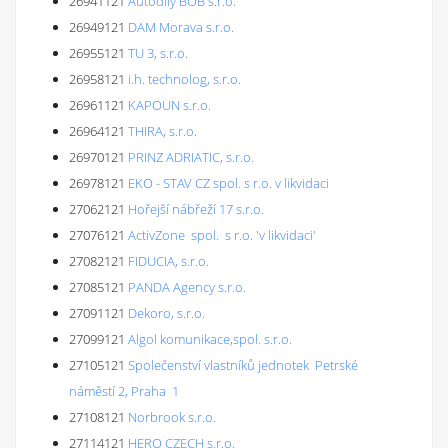
26941121
Autodíly BOB s.r.o.
26949121
DAM Morava s.r.o.
26955121
TU 3, s.r.o.
26958121
i.h. technolog, s.r.o.
26961121
KAPOUN s.r.o.
26964121
THIRA, s.r.o.
26970121
PRINZ ADRIATIC, s.r.o.
26978121
EKO - STAV CZ spol. s r.o. v likvidaci
27062121
Hořejší nábřeží 17 s.r.o.
27076121
ActivZone spol. s r.o. 'v likvidaci'
27082121
FIDUCIA, s.r.o.
27085121
PANDA Agency s.r.o.
27091121
Dekoro, s.r.o.
27099121
Algol komunikace,spol. s.r.o.
27105121
Společenství vlastníků jednotek Petrské
náměstí 2, Praha 1
27108121
Norbrook s.r.o.
27114121
HERO CZECH s.r.o.