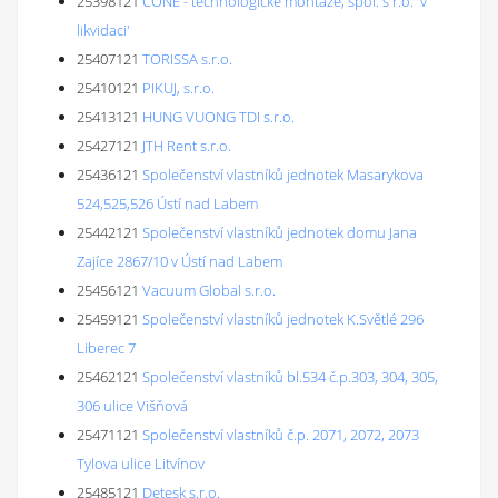
25398121
CONE - technologické montáže, spol. s r.o. 'v
likvidaci'
25407121
TORISSA s.r.o.
25410121
PIKUJ, s.r.o.
25413121
HUNG VUONG TDI s.r.o.
25427121
JTH Rent s.r.o.
25436121
Společenství vlastníků jednotek Masarykova
524,525,526 Ústí nad Labem
25442121
Společenství vlastníků jednotek domu Jana
Zajíce 2867/10 v Ústí nad Labem
25456121
Vacuum Global s.r.o.
25459121
Společenství vlastníků jednotek K.Světlé 296
Liberec 7
25462121
Společenství vlastníků bl.534 č.p.303, 304, 305,
306 ulice Višňová
25471121
Společenství vlastníků č.p. 2071, 2072, 2073
Tylova ulice Litvínov
25485121
Detesk s.r.o.