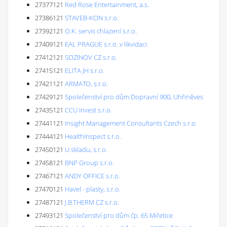
27377121
Red Rose Entertainment, a.s.
27386121
STAVEB-KON s.r.o.
27392121
O.K. servis chlazení s.r.o.
27409121
EAL PRAGUE s.r.o. v likvidaci
27412121
SOZINOV CZ s.r.o.
27415121
ELITA JH s.r.o.
27421121
ARMATO, s.r.o.
27429121
Společenství pro dům Dopravní 900, Uhřiněves
27435121
CCU Invest s.r.o.
27441121
Insight Management Consultants Czech s.r.o.
27444121
HealthInspect s.r.o.
27450121
U skladu, s.r.o.
27458121
BNP Group s.r.o.
27467121
ANDY OFFICE s.r.o.
27470121
Havel - plasty, s.r.o.
27487121
J.B.THERM CZ s.r.o.
27493121
Společenství pro dům čp. 65 Miřetice