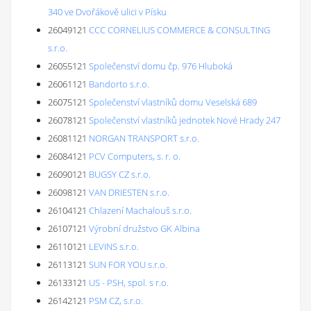
340 ve Dvořákově ulici v Písku
26049121
CCC CORNELIUS COMMERCE & CONSULTING
s.r.o.
26055121
Společenství domu čp. 976 Hluboká
26061121
Bandorto s.r.o.
26075121
Společenství vlastníků domu Veselská 689
26078121
Společenství vlastníků jednotek Nové Hrady 247
26081121
NORGAN TRANSPORT s.r.o.
26084121
PCV Computers, s. r. o.
26090121
BUGSY CZ s.r.o.
26098121
VAN DRIESTEN s.r.o.
26104121
Chlazení Machalouš s.r.o.
26107121
Výrobní družstvo GK Albina
26110121
LEVINS s.r.o.
26113121
SUN FOR YOU s.r.o.
26133121
US - PSH, spol. s r.o.
26142121
PSM CZ, s.r.o.