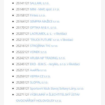
25141121
SALLAM, s.r.o.
25149121
MINI - MAP, spol. s r.o.
25158121
Fintes s.r.o.
25164121
SEMPRA MAŽICE s.r.o.
25170121
OPTIKA M & V, s.r.o.
25207121
LACRUMEX, a. s. - v likvidaci
25213121
'TRUCK FUTURE' s.r.o. v likvidaci
25216121
STROJÍRNA TYC s.r.o.
25222121
VONEK s.r.o.
25242121
ARUBA NP TRADING, s.r.o.
25245121
EKO - B.M.S. - recyklo, s.r.o. v likvidaci
25251121
AveRTa s.r.o.
25259121
VEPRA CZ s.r.o.
25265121
SLOFIN, s.r.o.
25268121
Sportovní klub Slavoj Svitavy-Lány, s.r.o.
25271121
VÝZKUMNÝ A ŠLECHTITELSKÝ ÚSTAV
OVOCNÁŘSKÝ HOLOVOUSY s.r.o.