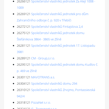
26266121
Společenství vlastníků jednotek Za Alejí 1008 -
1009
26269121
Společenství vlastníků jednotek pro dům
Zahraničního odboje č. p. 920 v Třebíči
26272121
Společenství vlastníků Fintajslova 2,4
26275121
Společenství vlastníků jednotek domu
Štefánikova 3864 - 3865 ve Zlíně
26281121
Společenství vlastníků jednotek 17. Listopadu
3981
26289121
CM - Group,s.r.o.
26295121
Společenství vlastníků jednotek domu Kudlov č.
p. 469 ve Zlíně
26301121
MAVOTRANS a.s.
26304121
Společenství vlastníků domu 294
26310121
Společenství vlastníků Znojmo, Pontassievská
942/4
26318121
PizzaNet s.r.o.
26324121
G - Transport s.r.o.