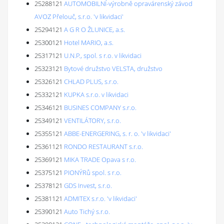
25288121
AUTOMOBILNÍ-výrobně opravárenský závod
AVOZ Přelouč, s.r.o. 'v likvidaci'
25294121
A G R O ŽLUNICE, a.s.
25300121
Hotel MARIO, a.s.
25317121
U.N.P., spol. s r.o. v likvidaci
25323121
Bytové družstvo VELSTA, družstvo
25326121
CHLAD PLUS, s.r.o.
25332121
KUPKA s.r.o. v likvidaci
25346121
BUSINES COMPANY s.r.o.
25349121
VENTILÁTORY, s.r.o.
25355121
ABBE-ENERGERING, s. r. o. 'v likvidaci'
25361121
RONDO RESTAURANT s.r.o.
25369121
MIKA TRADE Opava s r.o.
25375121
PIONÝRů spol. s r.o.
25378121
GDS Invest, s.r.o.
25381121
ADMITEX s.r.o. 'v likvidaci'
25390121
Auto Tichý s.r.o.