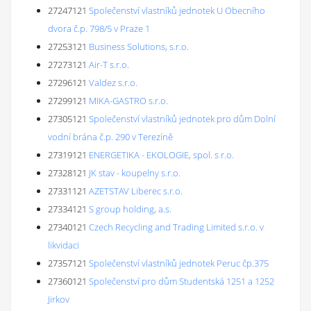
27247121
Společenství vlastníků jednotek U Obecního
dvora č.p. 798/5 v Praze 1
27253121
Business Solutions, s.r.o.
27273121
Air-T s.r.o.
27296121
Valdez s.r.o.
27299121
MIKA-GASTRO s.r.o.
27305121
Společenství vlastníků jednotek pro dům Dolní
vodní brána č.p. 290 v Terezíně
27319121
ENERGETIKA - EKOLOGIE, spol. s r.o.
27328121
JK stav - koupelny s.r.o.
27331121
AZETSTAV Liberec s.r.o.
27334121
S group holding, a.s.
27340121
Czech Recycling and Trading Limited s.r.o. v
likvidaci
27357121
Společenství vlastníků jednotek Peruc čp.375
27360121
Společenství pro dům Studentská 1251 a 1252
Jirkov