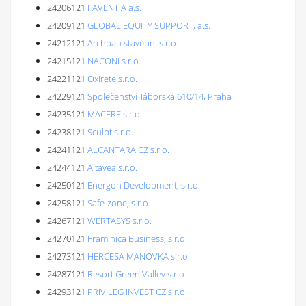
24206121
FAVENTIA a.s.
24209121
GLOBAL EQUITY SUPPORT, a.s.
24212121
Archbau stavební s.r.o.
24215121
NACONI s.r.o.
24221121
Oxirete s.r.o.
24229121
Společenství Táborská 610/14, Praha
24235121
MACERE s.r.o.
24238121
Sculpt s.r.o.
24241121
ALCANTARA CZ s.r.o.
24244121
Altavea s.r.o.
24250121
Energon Development, s.r.o.
24258121
Safe-zone, s.r.o.
24267121
WERTASYS s.r.o.
24270121
Framinica Business, s.r.o.
24273121
HERCESA MANOVKA s.r.o.
24287121
Resort Green Valley s.r.o.
24293121
PRIVILEG INVEST CZ s.r.o.