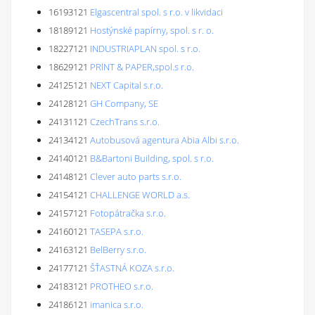
16193121
Elgascentral spol. s r.o. v likvidaci
18189121
Hostýnské papírny, spol. s r. o.
18227121
INDUSTRIAPLAN spol. s r.o.
18629121
PRlNT & PAPER,spol.s r.o.
24125121
NEXT Capital s.r.o.
24128121
GH Company, SE
24131121
CzechTrans s.r.o.
24134121
Autobusová agentura Abia Albi s.r.o.
24140121
B&Bartoni Building, spol. s r.o.
24148121
Clever auto parts s.r.o.
24154121
CHALLENGE WORLD a.s.
24157121
Fotopátračka s.r.o.
24160121
TASEPA s.r.o.
24163121
BelBerry s.r.o.
24177121
ŠŤASTNÁ KOZA s.r.o.
24183121
PROTHEO s.r.o.
24186121
imanica s.r.o.