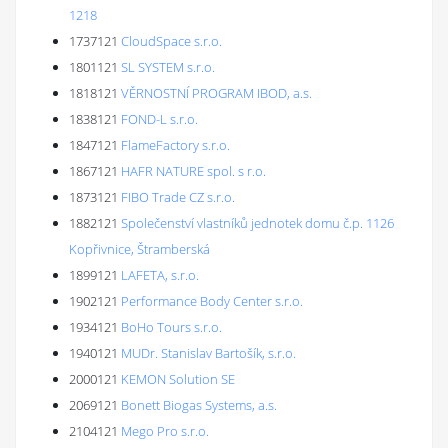
1218
1737121
CloudSpace s.r.o.
1801121
SL SYSTEM s.r.o.
1818121
VĚRNOSTNÍ PROGRAM IBOD, a.s.
1838121
FOND-L s.r.o.
1847121
FlameFactory s.r.o.
1867121
HAFR NATURE spol. s r.o.
1873121
FIBO Trade CZ s.r.o.
1882121
Společenství vlastníků jednotek domu č.p. 1126
Kopřivnice, Štramberská
1899121
LAFETA, s.r.o.
1902121
Performance Body Center s.r.o.
1934121
BoHo Tours s.r.o.
1940121
MUDr. Stanislav Bartošík, s.r.o.
2000121
KEMON Solution SE
2069121
Bonett Biogas Systems, a.s.
2104121
Mego Pro s.r.o.