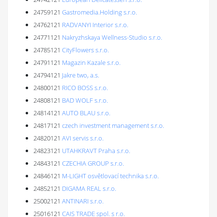
24759121
Gastromedia.Holding s.r.o.
24762121
RADVANYI Interior s.r.o.
24771121
Nakryzhskaya Wellness-Studio s.r.o.
24785121
CityFlowers s.r.o.
24791121
Magazin Kazale s.r.o.
24794121
Jakre two, a.s.
24800121
RICO BOSS s.r.o.
24808121
BAD WOLF s.r.o.
24814121
AUTO BLAU s.r.o.
24817121
czech investment management s.r.o.
24820121
AVI servis s.r.o.
24823121
UTAHKRAVT Praha s.r.o.
24843121
CZECHIA GROUP s.r.o.
24846121
M-LIGHT osvětlovací technika s.r.o.
24852121
DIGAMA REAL s.r.o.
25002121
ANTINARI s.r.o.
25016121
CAIS TRADE spol. s r.o.