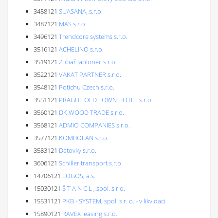
3458121
SUASANA, s.r.o.
3487121
MAS s.r.o.
3496121
Trendcore systems s.r.o.
3516121
ACHELINO s.r.o.
3519121
Zubař Jablonec s.r.o.
3522121
VAKAT PARTNER s.r.o.
3548121
Potichu Czech s.r.o.
3551121
PRAGUE OLD TOWN HOTEL s.r.o.
3560121
DK WOOD TRADE s.r.o.
3568121
ADMIO COMPANIES s.r.o.
3577121
KOMBOLAN s.r.o.
3583121
Datovky s.r.o.
3606121
Schiller transport s.r.o.
14706121
LOGOS, a.s.
15030121
Š T A N C L , spol. s r.o.
15531121
PKB - SYSTEM, spol. s r. o. - v likvidaci
15890121
RAVEX leasing s.r.o.