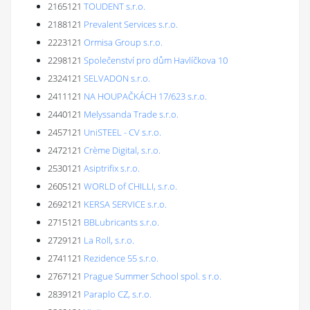
2165121
TOUDENT s.r.o.
2188121
Prevalent Services s.r.o.
2223121
Ormisa Group s.r.o.
2298121
Společenství pro dům Havlíčkova 10
2324121
SELVADON s.r.o.
2411121
NA HOUPAČKÁCH 17/623 s.r.o.
2440121
Melyssanda Trade s.r.o.
2457121
UniSTEEL - CV s.r.o.
2472121
Crème Digital, s.r.o.
2530121
Asiptrifix s.r.o.
2605121
WORLD of CHILLI, s.r.o.
2692121
KERSA SERVICE s.r.o.
2715121
BBLubricants s.r.o.
2729121
La Roll, s.r.o.
2741121
Rezidence 55 s.r.o.
2767121
Prague Summer School spol. s r.o.
2839121
Paraplo CZ, s.r.o.