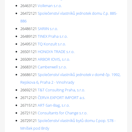
26463121
Volkman s.r.o.
26472121
Společenství vlastníků jednotek domu č.p. 885-
886
26486121
SARIIN s.r.o.
26489121
TINEX Praha s.r.o.
26495121
TQ Konzult s.r.o.
26501121
HONGYA TRADE s.r.o.
26509121
ARBOR IOVIS, s.r.o.
26683121
Camberwell s.r.o.
26686121
Společenství vlastníků jednotek v domě čp. 1992,
Rejskova 6, Praha 2 - Vinohrady
26692121
T&T Consulting Praha, s.r.o.
26712121
ČERVA EXPORT IMPORT a.s.
26715121
ART-San-Bag, s.r.o.
26721121
Consultants for Change s.r.o.
26729121
Společenství vlastníků bytů domu č.pop. 578 -
Mníšek pod Brdy