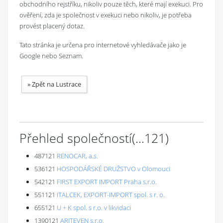
obchodního rejstříku, nikoliv pouze těch, které mají exekuci. Pro
ověření, zda je společnost v exekuci nebo nikoliv, je potřeba
provést placený dotaz.
Tato stránka je určena pro internetové vyhledávače jako je
Google nebo Seznam.
»
Zpět na Lustrace
Přehled společností
(...
121
)
487121
RENOCAR, a.s.
536121
HOSPODÁŘSKÉ DRUŽSTVO v Olomouci
542121
FIRST EXPORT IMPORT Praha s.r.o.
551121
ITALCEK, EXPORT-IMPORT spol. s r. o.
655121
U + K spol. s r.o. v likvidaci
1390121
ARITEVEN s.r.o.