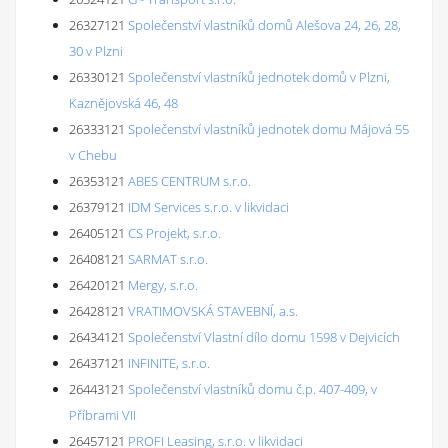
26327121
Společenství vlastníků domů Alešova 24, 26, 28,
30 v Plzni
26330121
Společenství vlastníků jednotek domů v Plzni,
Kaznějovská 46, 48
26333121
Společenství vlastníků jednotek domu Májová 55
v Chebu
26353121
ABES CENTRUM s.r.o.
26379121
IDM Services s.r.o. v likvidaci
26405121
CS Projekt, s.r.o.
26408121
SARMAT s.r.o.
26420121
Mergy, s.r.o.
26428121
VRATIMOVSKÁ STAVEBNÍ, a.s.
26434121
Společenství Vlastní dílo domu 1598 v Dejvicích
26437121
INFINITE, s.r.o.
26443121
Společenství vlastníků domu č.p. 407-409, v
Příbrami VII
26457121
PROFI Leasing, s.r.o. v likvidaci