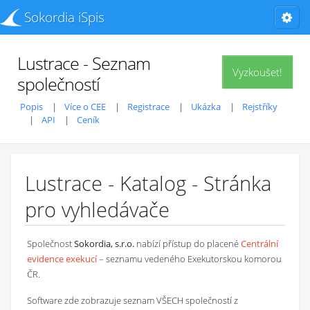
Sokordia iSpis
Lustrace - Seznam
Vyzkoušet!
společností
Popis
Více o CEE
Registrace
Ukázka
Rejstříky
API
Ceník
Lustrace - Katalog - Stránka
pro vyhledávače
Společnost
Sokordia, s.r.o.
nabízí přístup do placené
Centrální
evidence exekucí
– seznamu vedeného Exekutorskou komorou
ČR.
Software zde zobrazuje seznam VŠECH společností z