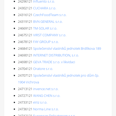
24296121
Influento s.r.o.
24302121
CUCHARA s.r.o.
24316121
CzechFoodTeam s.r.o.
24319121
BVN GENERAL s.r.o.
24669121
TM-SOLAR s.r.o.
24675121
VIRST COMPANY s.r.o.
24678121
FAY GROUP s.r.o.
24684121
Společenství vlastníků jednotek Brdlíkova 189
24690121
INTERNET DISTRIBUTION, s.r.o.
24698121
GEVA TRADE s.r.o. v likvidaci
24704121
Oratore s.r.o.
24707121
Společenství vlastníků jednotek pro dům čp.
1904 Vichrova
24713121
invence.net s.r.o.
24727121
WANG CHEN s.r.o.
24733121
eViz s.r.o.
24736121
Norma Line s.r.o.
24742121
European Delicatessen s.r.o.