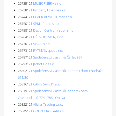
26735121
MUSIK FIŠERA s.r.o.
26738121
Property Finance s.r.o.
26744121
BLACK or WHITE stav s.r.o.
26750121
SPM - Praha s.r.o.,
26758121
Design Centrum, spol. s r.o.
26764121
DŘEVODESIGN, s.r.o.
26770121
SIKOP s.r.o.
26773121
RYTSTAV, spol. s r.o.
26787121
Společenství vlastníků Čs. legií 37
26793121
Jarnot CZ s.r.o.
26802121
Společenství vlastníků jednotek domu Nádražní
615/30
26816121
CANIS SAFETY a.s.
26819121
Společenství vlastníků jednotek nám.
Osvoboditelů 77/1, 78/2, Opava
26822121
Allstar Trading s.r.o.
26845121
GOLDBERG Textil a.s.