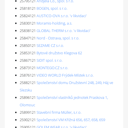
25795121
Andjela Co., spol. s r.o.
25818121
BOGEN, spol. s r.o.
25824121
AUSTICO-OVA s.r.o. 'v likvidaci'
25830121
Moramis-holding, a.s.
25838121
GLOBAL-THERM s.r.o. 'v likvidaci'
25847121
Nord - Ostrava, spol. s r.o.
25850121
SEZAME CZ s.r.o.
25853121
Bytové družstvo Klegova 62
25867121
SIDIT spol. s r.o.
25873121
MONTEGO.CZ s.r.o.
25876121
VIDEO WORLD Frýdek-Místek s.r.o.
25882121
Společenství domu Družstevní 248, 249, Háj ve
Slezsku
25896121
Společenství vlastníků jednotek Praskova 1,
Olomouc
25899121
Stavební firma Müller, s.r.o.
25902121
Společenství VM Křižná 656, 657, 658, 659
25905121
GOLEM WEAR s.r.o. 'v likvidaci'