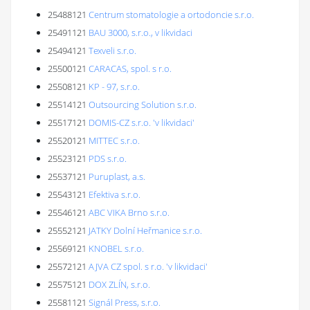
25488121
Centrum stomatologie a ortodoncie s.r.o.
25491121
BAU 3000, s.r.o., v likvidaci
25494121
Texveli s.r.o.
25500121
CARACAS, spol. s r.o.
25508121
KP - 97, s.r.o.
25514121
Outsourcing Solution s.r.o.
25517121
DOMIS-CZ s.r.o. 'v likvidaci'
25520121
MITTEC s.r.o.
25523121
PDS s.r.o.
25537121
Puruplast, a.s.
25543121
Efektiva s.r.o.
25546121
ABC VIKA Brno s.r.o.
25552121
JATKY Dolní Heřmanice s.r.o.
25569121
KNOBEL s.r.o.
25572121
AJVA CZ spol. s r.o. 'v likvidaci'
25575121
DOX ZLÍN, s.r.o.
25581121
Signál Press, s.r.o.