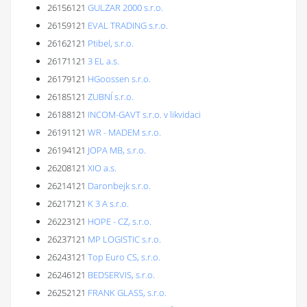
26156121
GULZAR 2000 s.r.o.
26159121
EVAL TRADING s.r.o.
26162121
Ptibel, s.r.o.
26171121
3 EL a.s.
26179121
HGoossen s.r.o.
26185121
ZUBNÍ s.r.o.
26188121
INCOM-GAVT s.r.o. v likvidaci
26191121
WR - MADEM s.r.o.
26194121
JOPA MB, s.r.o.
26208121
XIO a.s.
26214121
Daronbejk s.r.o.
26217121
K 3 A s.r.o.
26223121
HOPE - CZ, s.r.o.
26237121
MP LOGISTIC s.r.o.
26243121
Top Euro CS, s.r.o.
26246121
BEDSERVIS, s.r.o.
26252121
FRANK GLASS, s.r.o.