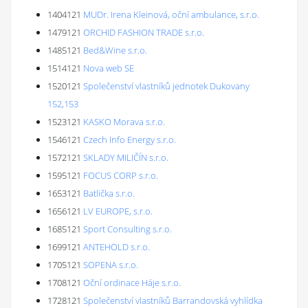
1404121
MUDr. Irena Kleinová, oční ambulance, s.r.o.
1479121
ORCHID FASHION TRADE s.r.o.
1485121
Bed&Wine s.r.o.
1514121
Nova web SE
1520121
Společenství vlastníků jednotek Dukovany
152,153
1523121
KASKO Morava s.r.o.
1546121
Czech Info Energy s.r.o.
1572121
SKLADY MILIČÍN s.r.o.
1595121
FOCUS CORP s.r.o.
1653121
Batlička s.r.o.
1656121
LV EUROPE, s.r.o.
1685121
Sport Consulting s.r.o.
1699121
ANTEHOLD s.r.o.
1705121
SOPENA s.r.o.
1708121
Oční ordinace Háje s.r.o.
1728121
Společenství vlastníků Barrandovská vyhlídka