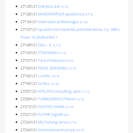
27120121
Dvě plus dvě s.r.o.
27128121
MANDATÁŘSKÁ společnost s.r.o.
27134121
International Beverages s.r.o.
27137121
Společenství vlastníků jednotek domu č.p. 588 v
Praze 10, Bulharská 1
27140121
DALI - K. s.r.o.
27143121
STAVOMAK s.r.o.
27157121
Fara Vřeskovice s.r.o.
27163121
PEARL BOHEMIA, s.r.o.
27192121
Lumito, s.r.o.
27195121
SCHILL s.r.o.
27201121
APELEN Consulting, spol. s r.o.
27209121
TURBOSERVIS PRAHA s.r.o.
27215121
GASTRO-VARM, s.r.o.
27221121
ALPINE logistik a.s.
27224121
MS Parking servis s.r.o.
27244121
Alzheimercentrum pp s.r.o.