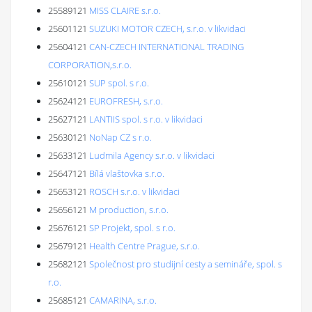
25589121
MISS CLAIRE s.r.o.
25601121
SUZUKI MOTOR CZECH, s.r.o. v likvidaci
25604121
CAN-CZECH INTERNATIONAL TRADING
CORPORATION,s.r.o.
25610121
SUP spol. s r.o.
25624121
EUROFRESH, s.r.o.
25627121
LANTIIS spol. s r.o. v likvidaci
25630121
NoNap CZ s r.o.
25633121
Ludmila Agency s.r.o. v likvidaci
25647121
Bílá vlaštovka s.r.o.
25653121
ROSCH s.r.o. v likvidaci
25656121
M production, s.r.o.
25676121
SP Projekt, spol. s r.o.
25679121
Health Centre Prague, s.r.o.
25682121
Společnost pro studijní cesty a semináře, spol. s
r.o.
25685121
CAMARINA, s.r.o.