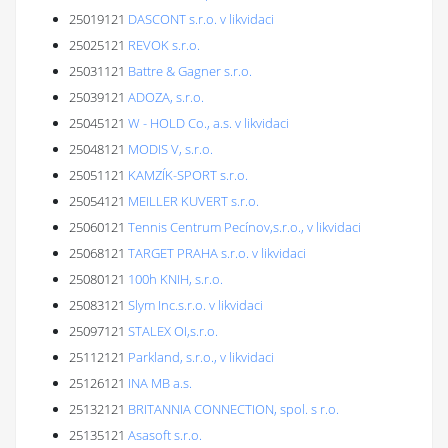
25019121
DASCONT s.r.o. v likvidaci
25025121
REVOK s.r.o.
25031121
Battre & Gagner s.r.o.
25039121
ADOZA, s.r.o.
25045121
W - HOLD Co., a.s. v likvidaci
25048121
MODIS V, s.r.o.
25051121
KAMZÍK-SPORT s.r.o.
25054121
MEILLER KUVERT s.r.o.
25060121
Tennis Centrum Pecínov,s.r.o., v likvidaci
25068121
TARGET PRAHA s.r.o. v likvidaci
25080121
100h KNIH, s.r.o.
25083121
Slym Inc.s.r.o. v likvidaci
25097121
STALEX OI,s.r.o.
25112121
Parkland, s.r.o., v likvidaci
25126121
INA MB a.s.
25132121
BRITANNIA CONNECTION, spol. s r.o.
25135121
Asasoft s.r.o.