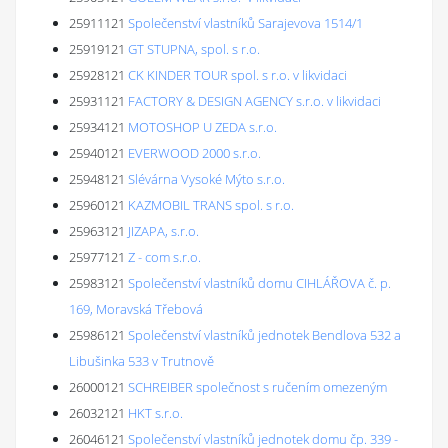
25911121
Společenství vlastníků Sarajevova 1514/1
25919121
GT STUPNA, spol. s r.o.
25928121
CK KINDER TOUR spol. s r.o. v likvidaci
25931121
FACTORY & DESIGN AGENCY s.r.o. v likvidaci
25934121
MOTOSHOP U ZEDA s.r.o.
25940121
EVERWOOD 2000 s.r.o.
25948121
Slévárna Vysoké Mýto s.r.o.
25960121
KAZMOBIL TRANS spol. s r.o.
25963121
JIZAPA, s.r.o.
25977121
Z - com s.r.o.
25983121
Společenství vlastníků domu CIHLÁŘOVA č. p.
169, Moravská Třebová
25986121
Společenství vlastníků jednotek Bendlova 532 a
Libušinka 533 v Trutnově
26000121
SCHREIBER společnost s ručením omezeným
26032121
HKT s.r.o.
26046121
Společenství vlastníků jednotek domu čp. 339 -