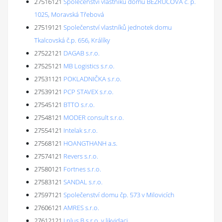
27516121
Společenství vlastníků domu BEZRUČOVA č. p.
1025, Moravská Třebová
27519121
Společenství vlastníků jednotek domu
Tkalcovská č.p. 656, Králíky
27522121
DAGAB s.r.o.
27525121
MB Logistics s.r.o.
27531121
POKLADNIČKA s.r.o.
27539121
PCP STAVEX s.r.o.
27545121
BTTO s.r.o.
27548121
MODER consult s.r.o.
27554121
Intelak s.r.o.
27568121
HOANGTHANH a.s.
27574121
Revers s.r.o.
27580121
Fortnes s.r.o.
27583121
SANDAL s.r.o.
27597121
Společenství domu čp. 573 v Milovicích
27606121
AMRES s.r.o.
27612121
J plus B s.r.o. v likvidaci