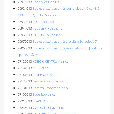
26918013
Viventy česká s.r.o.
26924013
Společenství vlastníků jednotek domů čp. 412-
413, ul. U Rybníka, Slavičín
26930013
SOL Brno s.r.o.
26947013
Potraviny RUBL s.r.o.
26953013
LIFE LINE plus s.r.o.
26976013
Společenství vlastníků pro dům Schodová 7
27068013
Společenství vlastníků jednotek domu Jiráskova
čp. 315, Sázava
27126013
KOBOX CENTRUM s.r.o.
27132013
ALITO s.r.o.
27161013
SmartWave s.r.o.
27178013
GAS servis Příbram s.r.o.
27184013
Carerra Properties, s.r.o.
27190013
Zederlock s.r.o.
27213013
STAVAKO s.r.o.
27236013
VYCON NORDIC s.r.o.