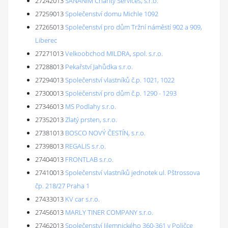
27242013
SANANIM Charity Services, s.r.o.
27259013
Společenství domu Michle 1092
27265013
Společenství pro dům Tržní náměstí 902 a 909,
Liberec
27271013
Velkoobchod MILDRA, spol. s.r.o.
27288013
Pekařství Jahůdka s.r.o.
27294013
Společenství vlastníků č.p. 1021, 1022
27300013
Společenství pro dům č.p. 1290 - 1293
27346013
MS Podlahy s.r.o.
27352013
Zlatý prsten, s.r.o.
27381013
BOSCO NOVÝ ČESTÍN, s.r.o.
27398013
REGALIS s.r.o.
27404013
FRONTLAB s.r.o.
27410013
Společenství vlastníků jednotek ul. Pštrossova
čp. 218/27 Praha 1
27433013
KV car s.r.o.
27456013
MARLY TINER COMPANY s.r.o.
27462013
Společenství Jilemnického 360-361 v Poličce