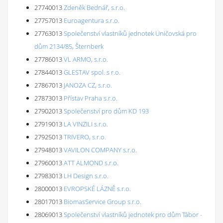
27740013
Zdeněk Bednář, s.r.o.
27757013
Euroagentura s.r.o.
27763013
Společenství vlastníků jednotek Uničovská pro
dům 2134/85, Šternberk
27786013
VL ARMO, s.r.o.
27844013
GLESTAV spol. s r.o.
27867013
JANOZA CZ, s.r.o.
27873013
Přístav Praha s.r.o.
27902013
Společenství pro dům KD 193
27919013
LA VINZILI s.r.o.
27925013
TRIVERO, s.r.o.
27948013
VAVILON COMPANY s.r.o.
27960013
ATT ALMOND s.r.o.
27983013
LH Design s.r.o.
28000013
EVROPSKÉ LÁZNĚ s.r.o.
28017013
BiomasService Group s.r.o.
28069013
Společenství vlastníků jednotek pro dům Tábor -