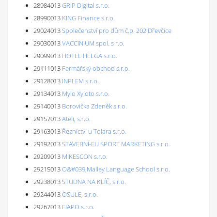
28984013
GRIP Digital s.r.o.
28990013
KING Finance s.r.o.
29024013
Společenství pro dům č.p. 202 Dřevčice
29030013
VACCINIUM spol. s r.o.
29099013
HOTEL HELGA s.r.o.
29111013
Farmářský obchod s.r.o.
29128013
INPLEM s.r.o.
29134013
Mylo Xyloto s.r.o.
29140013
Borovička Zdeněk s.r.o.
29157013
Ateli, s.r.o.
29163013
Řeznictví u Tolara s.r.o.
29192013
STAVEBNÍ-EU SPORT MARKETING s.r.o.
29209013
MIKESCON s.r.o.
29215013
O&#039;Malley Language School s.r.o.
29238013
STUDNA NA KLÍČ, s.r.o.
29244013
OSULE, s.r.o.
29267013
FIAPO s.r.o.