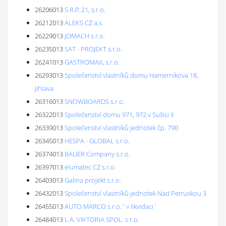
26206013
S.R.P. 21, s.r.o.
26212013
ALEKS CZ a.s.
26229013
JOMACH s.r.o.
26235013
SAT - PROJEKT s.r.o.
26241013
GASTROMAX, s.r.o.
26293013
Společenství vlastníků domu Hamerníkova 18,
Jihlava
26316013
SNOWBOARDS s.r.o.
26322013
Společenství domu 971, 972 v Sušici II
26339013
Společenství vlastníků jednotek čp. 790
26345013
HESPA - GLOBAL s.r.o.
26374013
BAUER Company s.r.o.
26397013
elumatec CZ s.r.o.
26403013
Galina projekt s.r.o.
26432013
Společenství vlastníků jednotek Nad Petruskou 3
26455013
AUTO MARCO s.r.o. ' v likvidaci '
26484013
L.A. VIKTORIA SPOL. s r.o.