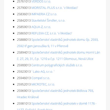
25761013
VERDOS s.r.o.
25790013
MORISTAL-PLUS s.r.o. 'v likvidaci'
25836013
IMPAERIA CZ s.r.o.
25842013
Stavitelství Šindler, s.r.o.
25859013
AQUA-Z, s.r.o.
25865013
REFLEXA CZ, s.r.o. 'v likvidaci'
25888013
Společenství vlastníků jednotek domu čp. 2593,
2592 tř.gen.Janouška 9, 11 v Přerově
25894013
Společenství vlastníků jednotek domu Horní Lán
č. 27, 29, 31, č.p. 1210 a č.p. 1211 Olomouc, Nová Ulice
25900013
Centrum polygrafických služeb s.r.o.
25923013
' Lako AG, s.r.o. '
25946013
Compel s.r.o.
25952013
MICROTEC, s.r.o.
25969013
Společenství vlastníků jednotek Bidlova 793,
Hradec Králové
25981013
Společenství vlastníků jednotek v domě 1176 -
1177, Dašická, Pardubice