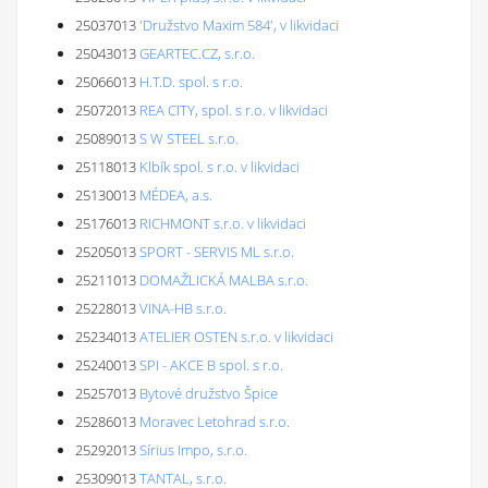
25037013
'Družstvo Maxim 584', v likvidaci
25043013
GEARTEC.CZ, s.r.o.
25066013
H.T.D. spol. s r.o.
25072013
REA CITY, spol. s r.o. v likvidaci
25089013
S W STEEL s.r.o.
25118013
Klbík spol. s r.o. v likvidaci
25130013
MÉDEA, a.s.
25176013
RICHMONT s.r.o. v likvidaci
25205013
SPORT - SERVIS ML s.r.o.
25211013
DOMAŽLICKÁ MALBA s.r.o.
25228013
VINA-HB s.r.o.
25234013
ATELIER OSTEN s.r.o. v likvidaci
25240013
SPI - AKCE B spol. s r.o.
25257013
Bytové družstvo Špice
25286013
Moravec Letohrad s.r.o.
25292013
Sírius Impo, s.r.o.
25309013
TANTAL, s.r.o.