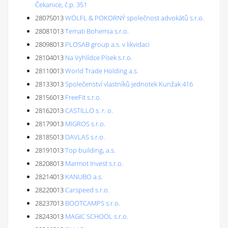
Čekanice, č.p. 351
28075013
WÖLFL & POKORNÝ společnost advokátů s.r.o.
28081013
Temati Bohemia s.r.o.
28098013
PLOSAB group a.s. v likvidaci
28104013
Na Vyhlídce Písek s.r.o.
28110013
World Trade Holding a.s.
28133013
Společenství vlastníků jednotek Kunžak 416
28156013
FreeFit s.r.o.
28162013
CASTILLO s. r. o.
28179013
MIGROS s.r.o.
28185013
DAVLAS s.r.o.
28191013
Top building, a.s.
28208013
Marmot Invest s.r.o.
28214013
KANUBO a.s.
28220013
Carspeed s.r.o.
28237013
BOOTCAMPS s.r.o.
28243013
MAGIC SCHOOL s.r.o.