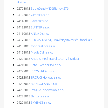
likvidaci
22798013
Společenství Dětřichov 276
24123013
Geoaxis, s.r.o.
24146013
Seversk s.r.o.
24152013
SUNTER s.r.o.
24169013
ANNA 9 s.r.o.
24175013
FOCUS INVEST, uzavřený investiční fond, a.s.
24181013
fondrealit.cz s.r.o.
24198013
MediaCall, s.r.o.
24204013
Anubis Med Travel s.r.o. 'v likvidaci'
24210013
Léto Květinářství s.r.o.
24227013
KROSS REAL s.r.o.
24233013
BROUČÍ Holiday s.r.o.
24256013
MANGOLAND s.r.o.
24262013
Prague innovation s.r.o.
24285013
Banzata s.r.o.
24291013
SKYBASE s.r.o.