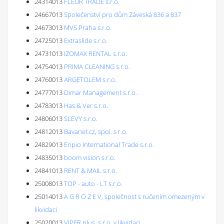
24314013
FLEUR TRADE s.r.o.
24667013
Společenství pro dům Záveská 836 a 837
24673013
MVS Praha s.r.o.
24725013
Extraslide s.r.o.
24731013
IZOMAX RENTAL s.r.o.
24754013
PRIMA CLEANING s.r.o.
24760013
ARGETOLEM s.r.o.
24777013
Dimar Management s.r.o.
24783013
Has & Ver s.r.o.
24806013
SLEVY s.r.o.
24812013
Bavanet.cz, spol. s r.o.
24829013
Eripio International Trade s.r.o.
24835013
boom vision s.r.o.
24841013
RENT & MAIL s.r.o.
25008013
TOP - auto - LT s.r.o.
25014013
A G R O Z E V, společnost s ručením omezeným v
likvidaci
25020013
VIPER plus, s.r.o. v likvidaci