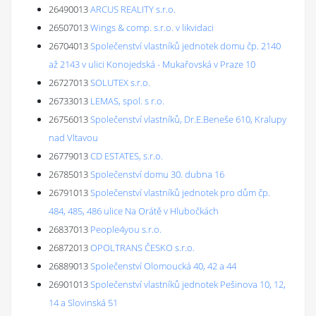
26490013
ARCUS REALITY s.r.o.
26507013
Wings & comp. s.r.o. v likvidaci
26704013
Společenství vlastníků jednotek domu čp. 2140
až 2143 v ulici Konojedská - Mukařovská v Praze 10
26727013
SOLUTEX s.r.o.
26733013
LEMAS, spol. s r.o.
26756013
Společenství vlastníků, Dr.E.Beneše 610, Kralupy
nad Vltavou
26779013
CD ESTATES, s.r.o.
26785013
Společenství domu 30. dubna 16
26791013
Společenství vlastníků jednotek pro dům čp.
484, 485, 486 ulice Na Orátě v Hlubočkách
26837013
People4you s.r.o.
26872013
OPOLTRANS ČESKO s.r.o.
26889013
Společenství Olomoucká 40, 42 a 44
26901013
Společenství vlastníků jednotek Pešinova 10, 12,
14 a Slovinská 51