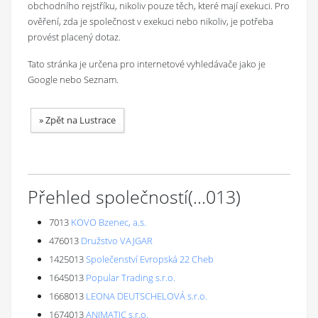
obchodního rejstříku, nikoliv pouze těch, které mají exekuci. Pro
ověření, zda je společnost v exekuci nebo nikoliv, je potřeba
provést placený dotaz.
Tato stránka je určena pro internetové vyhledávače jako je
Google nebo Seznam.
»
Zpět na Lustrace
Přehled společností
(...
013
)
7013
KOVO Bzenec, a.s.
476013
Družstvo VAJGAR
1425013
Společenství Evropská 22 Cheb
1645013
Popular Trading s.r.o.
1668013
LEONA DEUTSCHELOVÁ s.r.o.
1674013
ANIMATIC s.r.o.