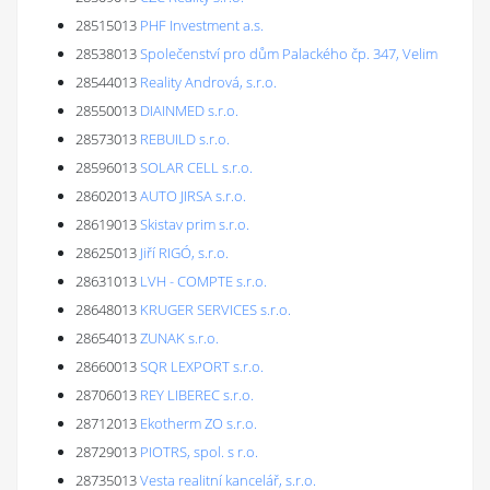
28515013
PHF Investment a.s.
28538013
Společenství pro dům Palackého čp. 347, Velim
28544013
Reality Andrová, s.r.o.
28550013
DIAINMED s.r.o.
28573013
REBUILD s.r.o.
28596013
SOLAR CELL s.r.o.
28602013
AUTO JIRSA s.r.o.
28619013
Skistav prim s.r.o.
28625013
Jiří RIGÓ, s.r.o.
28631013
LVH - COMPTE s.r.o.
28648013
KRUGER SERVICES s.r.o.
28654013
ZUNAK s.r.o.
28660013
SQR LEXPORT s.r.o.
28706013
REY LIBEREC s.r.o.
28712013
Ekotherm ZO s.r.o.
28729013
PIOTRS, spol. s r.o.
28735013
Vesta realitní kancelář, s.r.o.