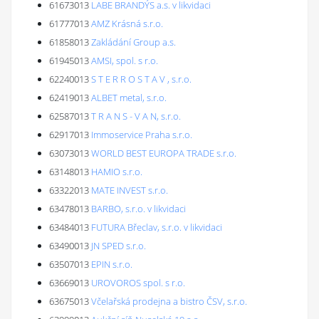
61673013
LABE BRANDÝS a.s. v likvidaci
61777013
AMZ Krásná s.r.o.
61858013
Zakládání Group a.s.
61945013
AMSI, spol. s r.o.
62240013
S T E R R O S T A V , s.r.o.
62419013
ALBET metal, s.r.o.
62587013
T R A N S - V A N, s.r.o.
62917013
Immoservice Praha s.r.o.
63073013
WORLD BEST EUROPA TRADE s.r.o.
63148013
HAMIO s.r.o.
63322013
MATE INVEST s.r.o.
63478013
BARBO, s.r.o. v likvidaci
63484013
FUTURA Břeclav, s.r.o. v likvidaci
63490013
JN SPED s.r.o.
63507013
EPIN s.r.o.
63669013
UROVOROS spol. s r.o.
63675013
Včelařská prodejna a bistro ČSV, s.r.o.