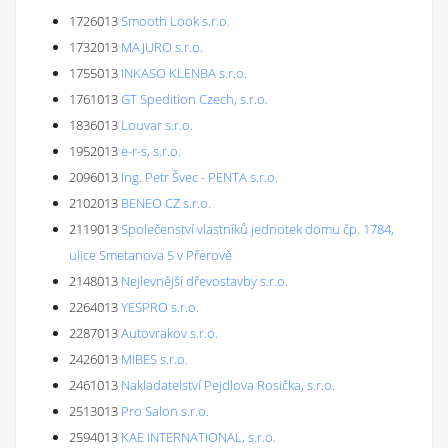
1726013
Smooth Look s.r.o.
1732013
MAJURO s.r.o.
1755013
INKASO KLENBA s.r.o.
1761013
GT Spedition Czech, s.r.o.
1836013
Louvar s.r.o.
1952013
e-r-s, s.r.o.
2096013
Ing. Petr Švec - PENTA s.r.o.
2102013
BENEO CZ s.r.o.
2119013
Společenství vlastníků jednotek domu čp. 1784,
ulice Smetanova 5 v Přerově
2148013
Nejlevnější dřevostavby s.r.o.
2264013
YESPRO s.r.o.
2287013
Autovrakov s.r.o.
2426013
MIBES s.r.o.
2461013
Nakladatelství Pejdlova Rosička, s.r.o.
2513013
Pro Salon s.r.o.
2594013
KAE INTERNATIONAL, s.r.o.