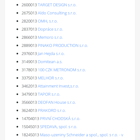
2600013
TARGET DESIGN s.r.o.
2675013
Aldo Consulting s.r.o.
2820013
OMH, s.r.o.
2837013
Dopráce s.r.o.
2866013
Memoro s.r.o.
2889013
PINAKO PRODUCTION s.r.o.
2976013
Jan Hejda s.r.o.
3149013
Domitean a.s.
3178013
100 CZK METRONOM s.r.o.
3375013
MELHOR s.r.o.
3462013
Attainment Invest,s.r.o.
3479013
TAPOR s.r.o.
3566013
DEOFAN House s.r.o.
3624013
PRAKORD s.r.o.
14704013
PRVNÍ CHODSKÁ s.r.o.
15045013
SPEDAVA, spol. s r.o.
18245013
Maso-uzeniny Schneider a spol., spol. s r.o. - v