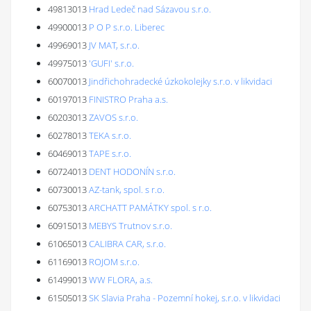
49813013
Hrad Ledeč nad Sázavou s.r.o.
49900013
P O P s.r.o. Liberec
49969013
JV MAT, s.r.o.
49975013
'GUFI' s.r.o.
60070013
Jindřichohradecké úzkokolejky s.r.o. v likvidaci
60197013
FINISTRO Praha a.s.
60203013
ZAVOS s.r.o.
60278013
TEKA s.r.o.
60469013
TAPE s.r.o.
60724013
DENT HODONÍN s.r.o.
60730013
AZ-tank, spol. s r.o.
60753013
ARCHATT PAMÁTKY spol. s r.o.
60915013
MEBYS Trutnov s.r.o.
61065013
CALIBRA CAR, s.r.o.
61169013
ROJOM s.r.o.
61499013
WW FLORA, a.s.
61505013
SK Slavia Praha - Pozemní hokej, s.r.o. v likvidaci