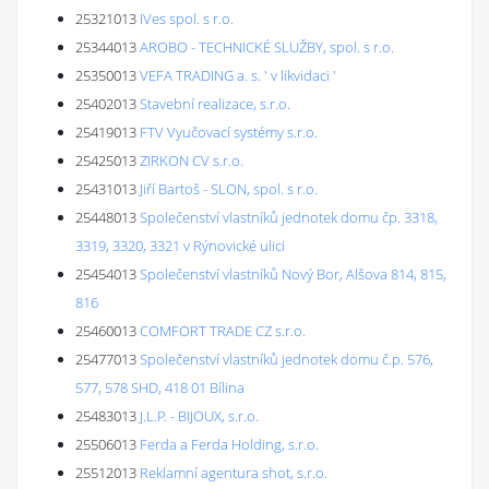
25321013
IVes spol. s r.o.
25344013
AROBO - TECHNICKÉ SLUŽBY, spol. s r.o.
25350013
VEFA TRADING a. s. ' v likvidaci '
25402013
Stavební realizace, s.r.o.
25419013
FTV Vyučovací systémy s.r.o.
25425013
ZIRKON CV s.r.o.
25431013
Jiří Bartoš - SLON, spol. s r.o.
25448013
Společenství vlastníků jednotek domu čp. 3318,
3319, 3320, 3321 v Rýnovické ulici
25454013
Společenství vlastníků Nový Bor, Alšova 814, 815,
816
25460013
COMFORT TRADE CZ s.r.o.
25477013
Společenství vlastníků jednotek domu č.p. 576,
577, 578 SHD, 418 01 Bílina
25483013
J.L.P. - BIJOUX, s.r.o.
25506013
Ferda a Ferda Holding, s.r.o.
25512013
Reklamní agentura shot, s.r.o.