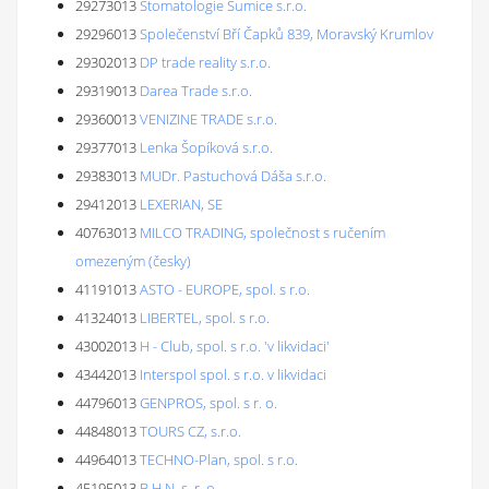
29273013
Stomatologie Šumice s.r.o.
29296013
Společenství Bří Čapků 839, Moravský Krumlov
29302013
DP trade reality s.r.o.
29319013
Darea Trade s.r.o.
29360013
VENIZINE TRADE s.r.o.
29377013
Lenka Šopíková s.r.o.
29383013
MUDr. Pastuchová Dáša s.r.o.
29412013
LEXERIAN, SE
40763013
MILCO TRADING, společnost s ručením
omezeným (česky)
41191013
ASTO - EUROPE, spol. s r.o.
41324013
LIBERTEL, spol. s r.o.
43002013
H - Club, spol. s r.o. 'v likvidaci'
43442013
Interspol spol. s r.o. v likvidaci
44796013
GENPROS, spol. s r. o.
44848013
TOURS CZ, s.r.o.
44964013
TECHNO-Plan, spol. s r.o.
45195013
B.H.N. s. r. o.