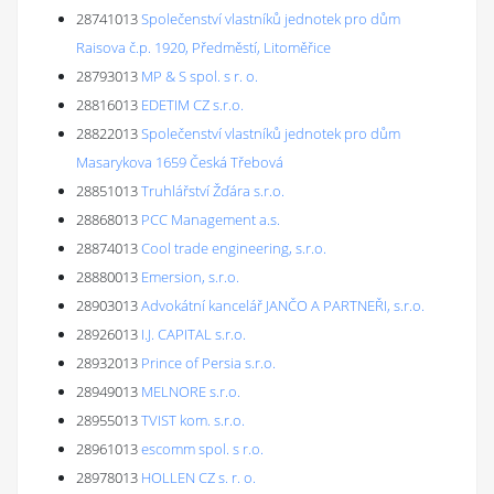
28741013
Společenství vlastníků jednotek pro dům
Raisova č.p. 1920, Předměstí, Litoměřice
28793013
MP & S spol. s r. o.
28816013
EDETIM CZ s.r.o.
28822013
Společenství vlastníků jednotek pro dům
Masarykova 1659 Česká Třebová
28851013
Truhlářství Žďára s.r.o.
28868013
PCC Management a.s.
28874013
Cool trade engineering, s.r.o.
28880013
Emersion, s.r.o.
28903013
Advokátní kancelář JANČO A PARTNEŘI, s.r.o.
28926013
I.J. CAPITAL s.r.o.
28932013
Prince of Persia s.r.o.
28949013
MELNORE s.r.o.
28955013
TVIST kom. s.r.o.
28961013
escomm spol. s r.o.
28978013
HOLLEN CZ s. r. o.