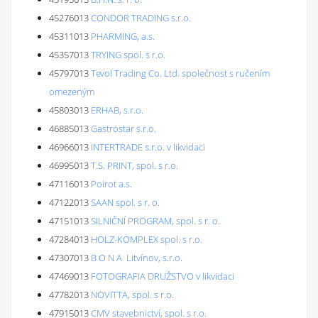
45276013
CONDOR TRADING s.r.o.
45311013
PHARMING, a.s.
45357013
TRYING spol. s r.o.
45797013
Tevol Trading Co. Ltd. společnost s ručením
omezeným
45803013
ERHAB, s.r.o.
46885013
Gastrostar s.r.o.
46966013
INTERTRADE s.r.o. v likvidaci
46995013
T.S. PRINT, spol. s r.o.
47116013
Poirot a.s.
47122013
SAAN spol. s r. o.
47151013
SILNIČNÍ PROGRAM, spol. s r. o.
47284013
HOLZ-KOMPLEX spol. s r.o.
47307013
B O N A Litvínov, s.r.o.
47469013
FOTOGRAFIA DRUŽSTVO v likvidaci
47782013
NOVITTA, spol. s r.o.
47915013
CMV stavebnictví, spol. s r.o.