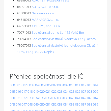
63999013
Aukční síň Nuselská 19 a.s.
64051013
AUTO KOPTA s.r.o.
64508013
Naja servis s.r.o.
64618013
MARKAGRO, s. r. o.
64653013
111 STYL, spol. s r.o.
70971013
Společenství domu čp. 112 Velký Bor
70994013
Společenství vlastníků Sládkova 1778, Tachov
75067013
Společenství vlastníků jednotek domu Okružní
1169, 1170, 362 22 Nejdek
Přehled společností dle IČ
000
001
002
003
004
005
006
007
008
009
010
011
012
013
014
015
016
017
018
019
020
021
022
023
024
025
026
027
028
029
030
031
032
033
034
035
036
037
038
039
040
041
042
043
044
045
046
047
048
049
050
051
052
053
054
055
056
057
058
059
060
061
062
063
064
065
066
067
068
069
070
071
072
073
074