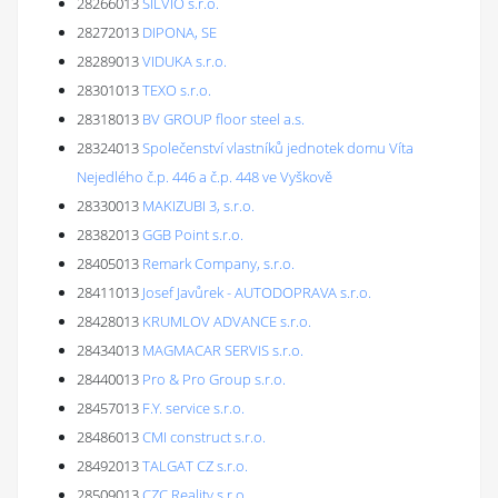
28266013
SILVIO s.r.o.
28272013
DIPONA, SE
28289013
VIDUKA s.r.o.
28301013
TEXO s.r.o.
28318013
BV GROUP floor steel a.s.
28324013
Společenství vlastníků jednotek domu Víta
Nejedlého č.p. 446 a č.p. 448 ve Vyškově
28330013
MAKIZUBI 3, s.r.o.
28382013
GGB Point s.r.o.
28405013
Remark Company, s.r.o.
28411013
Josef Javůrek - AUTODOPRAVA s.r.o.
28428013
KRUMLOV ADVANCE s.r.o.
28434013
MAGMACAR SERVIS s.r.o.
28440013
Pro & Pro Group s.r.o.
28457013
F.Y. service s.r.o.
28486013
CMI construct s.r.o.
28492013
TALGAT CZ s.r.o.
28509013
CZC Reality s.r.o.