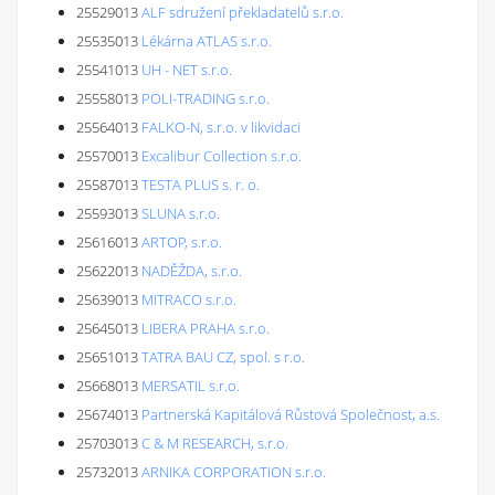
25529013
ALF sdružení překladatelů s.r.o.
25535013
Lékárna ATLAS s.r.o.
25541013
UH - NET s.r.o.
25558013
POLI-TRADING s.r.o.
25564013
FALKO-N, s.r.o. v likvidaci
25570013
Excalibur Collection s.r.o.
25587013
TESTA PLUS s. r. o.
25593013
SLUNA s.r.o.
25616013
ARTOP, s.r.o.
25622013
NADĚŽDA, s.r.o.
25639013
MITRACO s.r.o.
25645013
LIBERA PRAHA s.r.o.
25651013
TATRA BAU CZ, spol. s r.o.
25668013
MERSATIL s.r.o.
25674013
Partnerská Kapitálová Růstová Společnost, a.s.
25703013
C & M RESEARCH, s.r.o.
25732013
ARNIKA CORPORATION s.r.o.