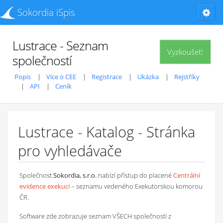
Sokordia iSpis
Lustrace - Seznam
Vyzkoušet!
společností
Popis
Více o CEE
Registrace
Ukázka
Rejstříky
API
Ceník
Lustrace - Katalog - Stránka
pro vyhledávače
Společnost
Sokordia, s.r.o.
nabízí přístup do placené
Centrální
evidence exekucí
– seznamu vedeného Exekutorskou komorou
ČR.
Software zde zobrazuje seznam VŠECH společností z