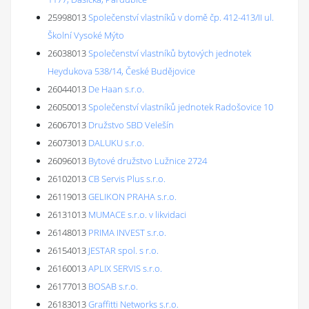
25998013
Společenství vlastníků v domě čp. 412-413/II ul.
Školní Vysoké Mýto
26038013
Společenství vlastníků bytových jednotek
Heydukova 538/14, České Budějovice
26044013
De Haan s.r.o.
26050013
Společenství vlastníků jednotek Radošovice 10
26067013
Družstvo SBD Velešín
26073013
DALUKU s.r.o.
26096013
Bytové družstvo Lužnice 2724
26102013
CB Servis Plus s.r.o.
26119013
GELIKON PRAHA s.r.o.
26131013
MUMACE s.r.o. v likvidaci
26148013
PRIMA INVEST s.r.o.
26154013
JESTAR spol. s r.o.
26160013
APLIX SERVIS s.r.o.
26177013
BOSAB s.r.o.
26183013
Graffitti Networks s.r.o.