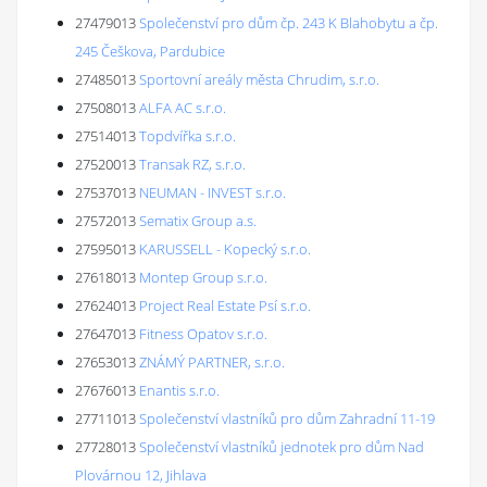
27479013
Společenství pro dům čp. 243 K Blahobytu a čp.
245 Češkova, Pardubice
27485013
Sportovní areály města Chrudim, s.r.o.
27508013
ALFA AC s.r.o.
27514013
Topdvířka s.r.o.
27520013
Transak RZ, s.r.o.
27537013
NEUMAN - INVEST s.r.o.
27572013
Sematix Group a.s.
27595013
KARUSSELL - Kopecký s.r.o.
27618013
Montep Group s.r.o.
27624013
Project Real Estate Psí s.r.o.
27647013
Fitness Opatov s.r.o.
27653013
ZNÁMÝ PARTNER, s.r.o.
27676013
Enantis s.r.o.
27711013
Společenství vlastníků pro dům Zahradní 11-19
27728013
Společenství vlastníků jednotek pro dům Nad
Plovárnou 12, Jihlava