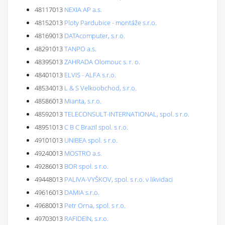
48117013
NEXIA AP a.s.
48152013
Ploty Pardubice - montáže s.r.o.
48169013
DATAcomputer, s.r.o.
48291013
TANPO a.s.
48395013
ZAHRADA Olomouc s. r. o.
48401013
ELVIS - ALFA s.r.o.
48534013
L & S Velkoobchod, s.r.o.
48586013
Mianta, s.r.o.
48592013
TELECONSULT-INTERNATIONAL, spol. s r.o.
48951013
C B C Brazil spol. s r.o.
49101013
UNIBEA spol. s r.o.
49240013
MOSTRO a.s.
49286013
BOR spol. s r.o.
49448013
PALIVA-VYŠKOV, spol. s r.o. v likvidaci
49616013
DAMIA s.r.o.
49680013
Petr Orna, spol. s r.o.
49703013
RAFIDEIN, s.r.o.