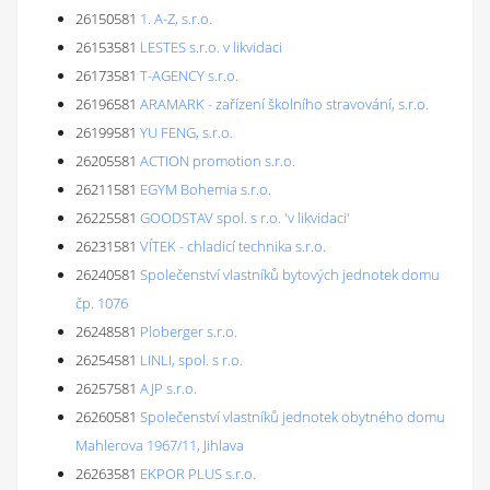
26150581
1. A-Z, s.r.o.
26153581
LESTES s.r.o. v likvidaci
26173581
T-AGENCY s.r.o.
26196581
ARAMARK - zařízení školního stravování, s.r.o.
26199581
YU FENG, s.r.o.
26205581
ACTION promotion s.r.o.
26211581
EGYM Bohemia s.r.o.
26225581
GOODSTAV spol. s r.o. 'v likvidaci'
26231581
VÍTEK - chladicí technika s.r.o.
26240581
Společenství vlastníků bytových jednotek domu
čp. 1076
26248581
Ploberger s.r.o.
26254581
LINLI, spol. s r.o.
26257581
AJP s.r.o.
26260581
Společenství vlastníků jednotek obytného domu
Mahlerova 1967/11, Jihlava
26263581
EKPOR PLUS s.r.o.