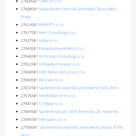
27600581
Cater.cz s.r.o.
27608581
Společenství vlastníků jednotek Cílkova 668 v
Praze
27614581
RAPIDITY s.r.o.
27617581
Ister Consulting s.r.o.
27637581
Vaitel s.r.o.
27643581
Kanacea Investment s.r.o.
27646581
AV.Group Consulting s.r.o.
27652581
Globalstein Invest, s.r.o.
27666581
DHK Tatran Bohunice s.r.o.
27669581
JSK trans s.r.o.
27672581
Společenství vlastníků jednotek Strž 4-5, Brno
27675581
HAVRÁNEK K+K s.r.o.
27681581
CS Metal s.r.o.
27689581
Společenství pro dům Brněnská 28, Hodonín,
27695581
HM Gastro s.r.o.
27704581
'Společenství vlastníků jednotek Rudišova 477/4,
Brno'