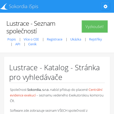
Sokordia iSpis
Lustrace - Seznam
Vyzkoušet!
společností
Popis
Více o CEE
Registrace
Ukázka
Rejstříky
API
Ceník
Lustrace - Katalog - Stránka
pro vyhledávače
Společnost
Sokordia, s.r.o.
nabízí přístup do placené
Centrální
evidence exekucí
– seznamu vedeného Exekutorskou komorou
ČR.
Software zde zobrazuje seznam VŠECH společností z