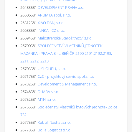
26483581
DEVELOPMENT PRAHA a.s.
26506581
ARUMTA spol. s r.o.
26512581
XIAO DAN, s.r.o.
26688581
INNKA - CZ s.r.o.
26694581
Malostranské Starožitnictví s.r.o.
26700581
SPOLEČENSTVÍ VLASTNÍKŮ JEDNOTEK
MAZANKA - PRAHA 8 - LIBEŇ ČP. 2190,2191,2192,2193,
2211, 2212, 2213
26703581
U SLOUPU, s.r.o.
26717581
CzC - projektový servis, spol.s.r.o.
26732581
Development & Management s.r.o.
26746581
DHABA s.r.o.
26752581
M1N, s.r.o.
26755581
Společenství vlastníků bytových jednotek Zdice
752
26775581
Kabuli Nashat s.r.o.
26778581
BoFa Logistics s.r.o.