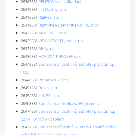
26367581
PENEMO s.r.o. v likvidaci
26370581
Jan Mastný s.r.o.
26416581
RailReal a.s.
26419581
Řeznictví a uzenářství PANUŠ, s.r.o.
26422581
AMICI MIEI, s.r.o.
26425581
VIZAVI TRAVEL, spol. s r.o.
26431581
RIHA, a.s.
26439581
HORIZONT BROKER s.r.o.
26445581
Společenství vlastníků jednotek pro dům čp.
1023
26448581
Pohádka CZ s.r.o.
26451581
Brevis, s.r.o.
26454581
H & BC s.r.o.
26468581
Společenství Křižíkova 356, Jesenice
26474581
Společenství vlastníků jednotek pro dům č.p.
227 v Horních Počaplech
26477581
Společenství vlastníků Terasy Červený Vrch F,
Irská 796/1,3,5, Praha 6 - Vokovice