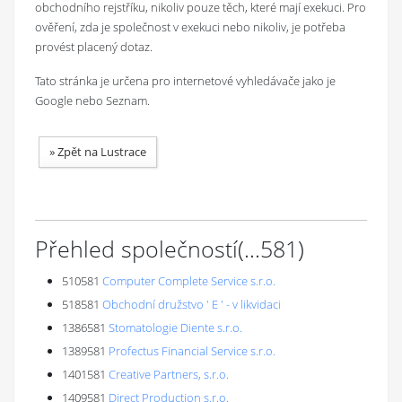
obchodního rejstříku, nikoliv pouze těch, které mají exekuci. Pro
ověření, zda je společnost v exekuci nebo nikoliv, je potřeba
provést placený dotaz.
Tato stránka je určena pro internetové vyhledávače jako je
Google nebo Seznam.
»
Zpět na Lustrace
Přehled společností
(...
581
)
510581
Computer Complete Service s.r.o.
518581
Obchodní družstvo ' E ' - v likvidaci
1386581
Stomatologie Diente s.r.o.
1389581
Profectus Financial Service s.r.o.
1401581
Creative Partners, s.r.o.
1409581
Direct Production s.r.o.