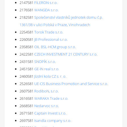
2147581
FILERON s.r.o.
2176581
WANGDA s.r.o.
2182581
Společenství vlastníků jednotek domu č.p.
1361/38 v ulici Polská v Praze, Vinohradech
2254581
Torok Trade s.r.o.
2260581
JB Professional s.r.o.
2358581
OIL BSL-HCM group s.r.o.
2422581
CZECH INVESTMENT 21 CENTURY s.r.o.
2431581
SNOPÍK s.r.o.
2451581
GE-IN real s.r.o.
2460581
Jízdní kola CZ s. r. o.
2526581
UE-CIS Business Promotion and Service s.r.o.
2607581
RodiboN, s.r.o.
2616581
WARAKA Trade s.r.o.
2668581
Nedarvoc s.r.o.
2671581
Captain Invest s.r.o.
2697581
Isandla company s.r.o.