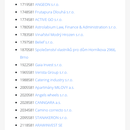
1719581
ANGEON s.r.o.
1748581
Frutapura Dlouhá s.r.o.
1774581
ACTIVE GO s.r.o.
1780581
Astrolabium Law, Finance & Administration s.r.o.
1783581
Vinařství Modrý Hrozen s.r.o.
1797581
Belief s.r.o.
1870581
Společenství vlastníků pro dům Horníkova 2966,
Brno
1922581
Gaia Invest s.r.o.
1965581
Verista Group s.r.o.
1988581
Catering industry s.r.o.
2005581
Apartmány MILOVY a.s.
2020581
Angels wheels s.r.o.
2028581
CANNGARA a.s.
2034581
Camino correcto s.r.o.
2095581
STANAKERON s.r.o.
2118581
ARAWINVEST SE