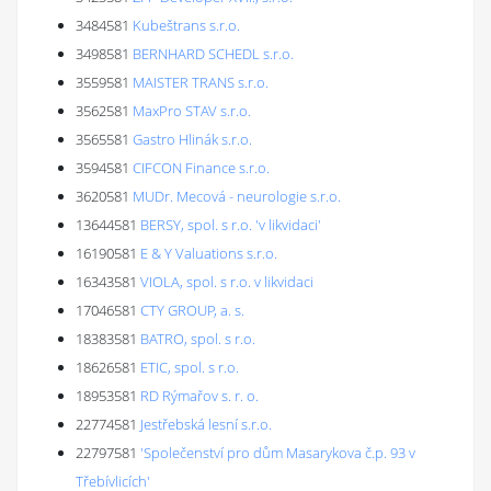
3484581
Kubeštrans s.r.o.
3498581
BERNHARD SCHEDL s.r.o.
3559581
MAISTER TRANS s.r.o.
3562581
MaxPro STAV s.r.o.
3565581
Gastro Hlinák s.r.o.
3594581
CIFCON Finance s.r.o.
3620581
MUDr. Mecová - neurologie s.r.o.
13644581
BERSY, spol. s r.o. 'v likvidaci'
16190581
E & Y Valuations s.r.o.
16343581
VIOLA, spol. s r.o. v likvidaci
17046581
CTY GROUP, a. s.
18383581
BATRO, spol. s r.o.
18626581
ETIC, spol. s r.o.
18953581
RD Rýmařov s. r. o.
22774581
Jestřebská lesní s.r.o.
22797581
'Společenství pro dům Masarykova č.p. 93 v
Třebívlicích'