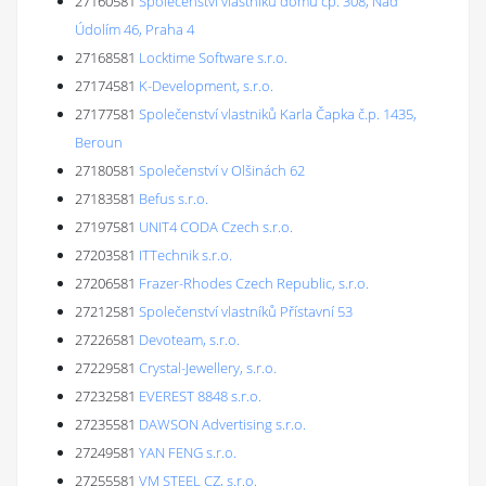
27160581
Společenství vlastníků domu čp. 308, Nad
Údolím 46, Praha 4
27168581
Locktime Software s.r.o.
27174581
K-Development, s.r.o.
27177581
Společenství vlastniků Karla Čapka č.p. 1435,
Beroun
27180581
Společenství v Olšinách 62
27183581
Befus s.r.o.
27197581
UNIT4 CODA Czech s.r.o.
27203581
ITTechnik s.r.o.
27206581
Frazer-Rhodes Czech Republic, s.r.o.
27212581
Společenství vlastníků Přístavní 53
27226581
Devoteam, s.r.o.
27229581
Crystal-Jewellery, s.r.o.
27232581
EVEREST 8848 s.r.o.
27235581
DAWSON Advertising s.r.o.
27249581
YAN FENG s.r.o.
27255581
VM STEEL CZ, s.r.o.