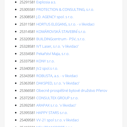
25291581
Explosia a.s.
25305581
PROTECTION & CONSULTING, s.r.o.
25308581
J.D. AGENCY spol. s r.o.
25311581
HORTUS ELEGANS, s.r.o. - v likvidaci
25314581
KOMÁROVSKÁ STAVEBNÍ s.r.o.
25320581
BUILDINGcentrum - PSV, s.r.o.
25328581
IVT Laser, s.r.o. 'v likvidaci'
25334581
Pekařství MaJa, s.r.o.
25337581
KONY s.r.o.
25340581
JV2 spol.s r.o.
25343581
ROBUSTA, a.s. - v likvidaci
25363581
DAKSPED, s.r.o. 'v likvidaci'
25366581
Obecně prospěšné bytové družstvo Přerov
25372581
CONSULTEX GROUP s.r.o.
25392581
ARAPAX s.r.o. 'v likvidaci'
25395581
HAPPY STARS s.r.o.
25409581
VV-21 spol s.r.o. v likvidaci