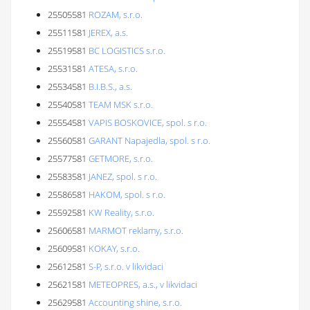
25505581
ROZAM, s.r.o.
25511581
JEREX, a.s.
25519581
BC LOGISTICS s.r.o.
25531581
ATESA, s.r.o.
25534581
B.I.B.S., a.s.
25540581
TEAM MSK s.r.o.
25554581
VAPIS BOSKOVICE, spol. s r.o.
25560581
GARANT Napajedla, spol. s r.o.
25577581
GETMORE, s.r.o.
25583581
JANEZ, spol. s r.o.
25586581
HAKOM, spol. s r.o.
25592581
KW Reality, s.r.o.
25606581
MARMOT reklamy, s.r.o.
25609581
KOKAY, s.r.o.
25612581
S-P, s.r.o. v likvidaci
25621581
METEOPRES, a.s., v likvidaci
25629581
Accounting shine, s.r.o.