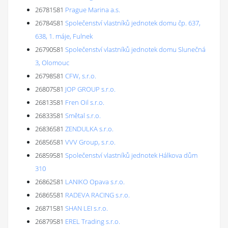
26781581
Prague Marina a.s.
26784581
Společenství vlastníků jednotek domu čp. 637,
638, 1. máje, Fulnek
26790581
Společenství vlastníků jednotek domu Slunečná
3, Olomouc
26798581
CFW, s.r.o.
26807581
JOP GROUP s.r.o.
26813581
Fren Oil s.r.o.
26833581
Smětal s.r.o.
26836581
ZENDULKA s.r.o.
26856581
VVV Group, s.r.o.
26859581
Společenství vlastníků jednotek Hálkova dům
310
26862581
LANIKO Opava s.r.o.
26865581
RADEVA RACING s.r.o.
26871581
SHAN LEI s.r.o.
26879581
EREL Trading s.r.o.