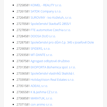
27258581
KOMEL - REALITY s.r.o.
27261581
SATOK Company s.r.o.
27264581
SUROVINY - Ivo Koželuh, s.r.o.
27270581
Společenství Stavbařů 2855/1
27278581
FTE automotive Czechia s.r.o.
27284581
DOOSA DUO s.r.o.
27287581
Společenství pro dům č.p. 345 v Josefově Dole
27290581
SPIDERS, s.r.o.
27293581
MT-DANTE s.r.o.
27307581
Agrogast odbytové družstvo
27313581
EKOPORTA Bohemica spol. s r.o.
27336581
Společenství vlastníků Skalická I.
27339581
HolidayVision Real Estates s.r.o.
27351581
ADEAX, s.r.o.
27365581
K & Jashma CZ s.r.o.
27368581
MARATUK, s.r.o.
27371581
con animo s.r.o.