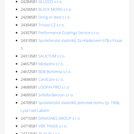
24284581
GLUSCO s.r.o.
24290581
BLACK MORIS s.r.o.
24298581
Dring or died s.r.o.
24304581
Tricool CZ s.r.o.
24307581
Performance Coatings Service s.r.o.
24310581
Společenství vlastníků Za Hládkovem 678 v Praze
6
24313581
SALICTUM s.r.o.
24657581
Medastra s.r.o.
24672581
BDB Bohemia s.r.o.
24686581
CardCare s.r.o.
24689581
LOOFIN PRO s.r.o.
24695581
Svítidla Beroun s.r.o.
24709581
Společenství vlastníků jednotek domu čp. 1908,
Lysá nad Labem
24715581
DANASNES GROUP s.r.o.
24718581
VBK TRADE s.r.o.
24724581
ZSaP-W s.r.o.