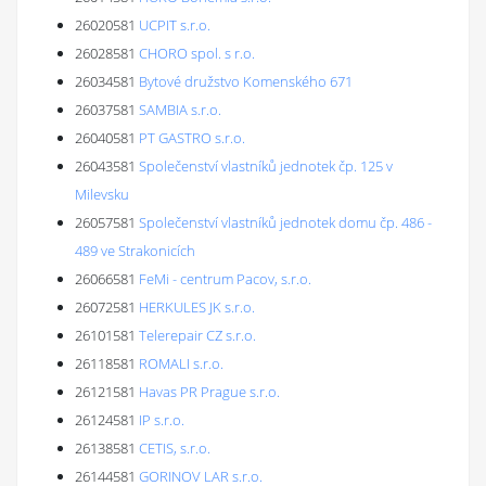
26020581
UCPIT s.r.o.
26028581
CHORO spol. s r.o.
26034581
Bytové družstvo Komenského 671
26037581
SAMBIA s.r.o.
26040581
PT GASTRO s.r.o.
26043581
Společenství vlastníků jednotek čp. 125 v
Milevsku
26057581
Společenství vlastníků jednotek domu čp. 486 -
489 ve Strakonicích
26066581
FeMi - centrum Pacov, s.r.o.
26072581
HERKULES JK s.r.o.
26101581
Telerepair CZ s.r.o.
26118581
ROMALI s.r.o.
26121581
Havas PR Prague s.r.o.
26124581
IP s.r.o.
26138581
CETIS, s.r.o.
26144581
GORINOV LAR s.r.o.