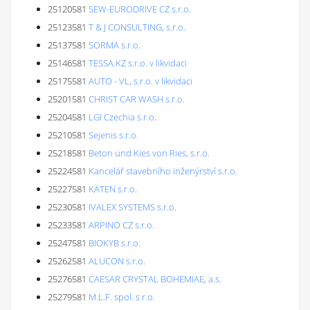
25120581
SEW-EURODRIVE CZ s.r.o.
25123581
T & J CONSULTING, s.r.o.
25137581
SORMA s.r.o.
25146581
TESSA.KZ s.r.o. v likvidaci
25175581
AUTO - VL, s.r.o. v likvidaci
25201581
CHRIST CAR WASH s.r.o.
25204581
LGI Czechia s.r.o.
25210581
Sejenis s.r.o.
25218581
Beton und Kies von Ries, s.r.o.
25224581
Kancelář stavebního inženýrství s.r.o.
25227581
KATEN s.r.o.
25230581
IVALEX SYSTEMS s.r.o.
25233581
ARPINO CZ s.r.o.
25247581
BIOKYB s.r.o.
25262581
ALUCON s.r.o.
25276581
CAESAR CRYSTAL BOHEMIAE, a.s.
25279581
M.L.F. spol. s r.o.