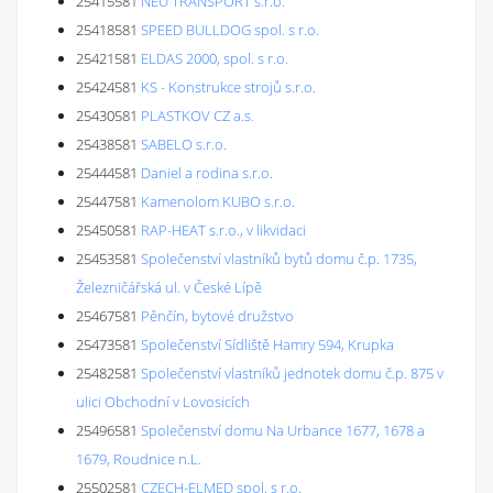
25415581
NEU TRANSPORT s.r.o.
25418581
SPEED BULLDOG spol. s r.o.
25421581
ELDAS 2000, spol. s r.o.
25424581
KS - Konstrukce strojů s.r.o.
25430581
PLASTKOV CZ a.s.
25438581
SABELO s.r.o.
25444581
Daniel a rodina s.r.o.
25447581
Kamenolom KUBO s.r.o.
25450581
RAP-HEAT s.r.o., v likvidaci
25453581
Společenství vlastníků bytů domu č.p. 1735,
Železničářská ul. v České Lípě
25467581
Pěnčín, bytové družstvo
25473581
Společenství Sídliště Hamry 594, Krupka
25482581
Společenství vlastníků jednotek domu č.p. 875 v
ulici Obchodní v Lovosicích
25496581
Společenství domu Na Urbance 1677, 1678 a
1679, Roudnice n.L.
25502581
CZECH-ELMED spol. s r.o.