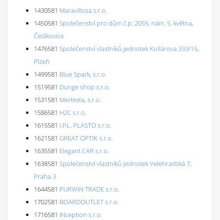
1430581
Maravillosa s.r.o.
1450581
Společenství pro dům č.p. 2055, nám. 5. května,
Čelákovice
1476581
Společenství vlastníků jednotek Kollárova 333/15,
Plzeň
1499581
Blue Spark, s.r.o.
1519581
Dunge shop s.r.o.
1531581
Mertesta, s.r.o.
1586581
H2C s.r.o.
1615581
I.P.L. PLASTO s.r.o.
1621581
GREAT OPTIK s.r.o.
1635581
Elegant CAR s.r.o.
1638581
Společenství vlastníků jednotek Velehradská 7,
Praha 3
1644581
PURWIN TRADE s.r.o.
1702581
BOARDOUTLET s.r.o.
1716581
INception s.r.o.