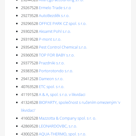
29267528
Ermelo Trade s.r.o
29273528
AutoBezděk s.r.o.
29296528
OFFICE PARK CZ spol. s r.o.
29302528
Aksamit Pohl s.r.o.
29319528
P-mont s.r.o.
29354528
Pest Control Chemical s.r.o.
29360528
TOP FOR BABY s.r.o.
29377528
Prazdniki s.r.o.
29383528
Portorotondo s.r.o.
29412528
Dameon s.r.o.
40763528
ETC spol. s r.o.
41191528
A & A, spol. s r.o. v likvidaci
41324528
BIOPARTY, společnost s ručením omezeným 'v
likvidaci'
41602528
Mazzotta & Company spol. s r. o.
42869528
LEONARDOVBC, s.r.o.
43002528
AQUA-THERMO, spol. s r.o.