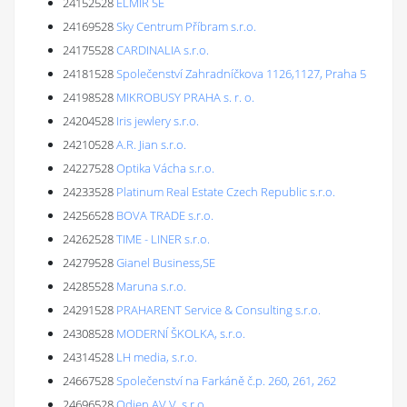
24152528
ELMIR SE
24169528
Sky Centrum Příbram s.r.o.
24175528
CARDINALIA s.r.o.
24181528
Společenství Zahradníčkova 1126,1127, Praha 5
24198528
MIKROBUSY PRAHA s. r. o.
24204528
Iris jewlery s.r.o.
24210528
A.R. Jian s.r.o.
24227528
Optika Vácha s.r.o.
24233528
Platinum Real Estate Czech Republic s.r.o.
24256528
BOVA TRADE s.r.o.
24262528
TIME - LINER s.r.o.
24279528
Gianel Business,SE
24285528
Maruna s.r.o.
24291528
PRAHARENT Service & Consulting s.r.o.
24308528
MODERNÍ ŠKOLKA, s.r.o.
24314528
LH media, s.r.o.
24667528
Společenství na Farkáně č.p. 260, 261, 262
24696528
Odien AV V, s.r.o.