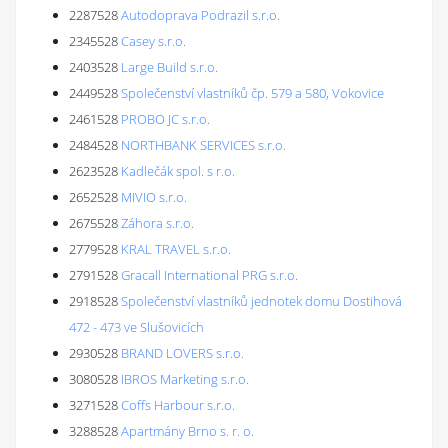
2287528
Autodoprava Podrazil s.r.o.
2345528
Casey s.r.o.
2403528
Large Build s.r.o.
2449528
Společenství vlastníků čp. 579 a 580, Vokovice
2461528
PROBO JC s.r.o.
2484528
NORTHBANK SERVICES s.r.o.
2623528
Kadlečák spol. s r.o.
2652528
MIVIO s.r.o.
2675528
Záhora s.r.o.
2779528
KRAL TRAVEL s.r.o.
2791528
Gracall International PRG s.r.o.
2918528
Společenství vlastníků jednotek domu Dostihová
472 - 473 ve Slušovicích
2930528
BRAND LOVERS s.r.o.
3080528
IBROS Marketing s.r.o.
3271528
Coffs Harbour s.r.o.
3288528
Apartmány Brno s. r. o.