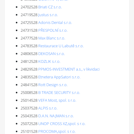
24702528
Briati CZ s.r.o.
24719528
Justus s.r.o.
24725528
Adonis Dental s.r.o.
24731528
PŘESPOLNÍ s.r.o.
24777528
Max Blanc s.r.o.
24783528
Restaurace U Labutě s.r.o.
24806528
DEKOSAN s.r.o.
24812528
KOZLIK s.r.o.
24829528
PPMOS-INVESTMENT a.s., v likvidaci
24835528
Etnetera AppSatori s.r.o.
24841528
Rott Design s.r.o.
25008528
B TRADE SECURITY s.r.o.
25014528
VEFA Most, spol. s r.o.
25037528
ALPIS s.r.o.
25043528
D.A.N. NAJMAN s.r.o.
25072528
UNOP CROSS XZ,spol. s r.o.
25101528
PROCOMA,spol. s r.o.