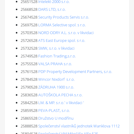
25651528
Intelekt-2000 s.r.o.
25668528
DARS LTD, s.r.o.
25674528
Security Products Servis s.r.o.
25697528
LORMA Selective spol. s r.o.
25703528
NORD ODRY A.L. s.r.o. v likvidaci
25726528
ATS East Europe spol. s r.o.
25732528
SMW, s.r.o. v likvidaci
25749528
Fashion Trading,s.r.o.
25755528
VALSA PRAHA s.r.o.
25761528
PDP Property Development Partners, s.r.o.
25784528
Wincor Nixdorf s.r.o.
25790528
ZÁDRUHA 1900 s.r.o.
25836528
AUTOŠKOLA PECHA s.r.o.
25842528
LM. & MP. s.r.o.' v likvidaci '
25859528
PEVA-PLAST, s.r.o.
25865528
Družstvo U modřínu
25888528
Společenství vlastníků jednotek Wanklova 1112
25894528
Společenství VM Mikoláše Alše 525