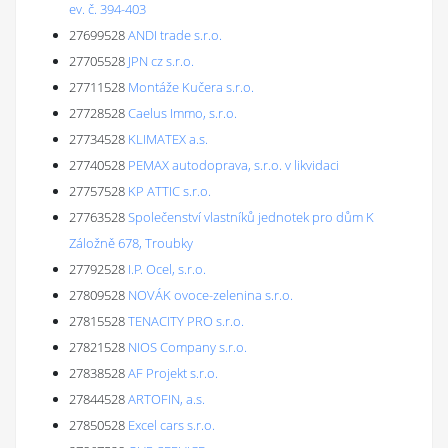
ev. č. 394-403
27699528
ANDI trade s.r.o.
27705528
JPN cz s.r.o.
27711528
Montáže Kučera s.r.o.
27728528
Caelus Immo, s.r.o.
27734528
KLIMATEX a.s.
27740528
PEMAX autodoprava, s.r.o. v likvidaci
27757528
KP ATTIC s.r.o.
27763528
Společenství vlastníků jednotek pro dům K
Záložně 678, Troubky
27792528
I.P. Ocel, s.r.o.
27809528
NOVÁK ovoce-zelenina s.r.o.
27815528
TENACITY PRO s.r.o.
27821528
NIOS Company s.r.o.
27838528
AF Projekt s.r.o.
27844528
ARTOFIN, a.s.
27850528
Excel cars s.r.o.