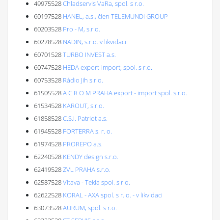
49975528
Chladservis VaRa, spol. s r.o.
60197528
HANEL, a.s., člen TELEMUNDI GROUP
60203528
Pro - M, s.r.o.
60278528
NADIN, s.r.o. v likvidaci
60701528
TURBO INVEST a.s.
60747528
HEDA export-import, spol. s r.o.
60753528
Rádio Jih s.r.o.
61505528
A C R O M PRAHA export - import spol. s r.o.
61534528
KAROUT, s.r.o.
61858528
C.S.I. Patriot a.s.
61945528
FORTERRA s. r. o.
61974528
PROREPO a.s.
62240528
KENDY design s.r.o.
62419528
ZVL PRAHA s.r.o.
62587528
Vltava - Tekla spol. s r.o.
62622528
KORAL - AXA spol. s r. o. - v likvidaci
63073528
AURUM, spol. s r.o.