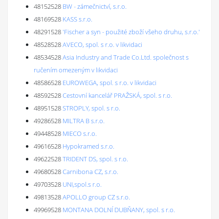
48152528
BW - zámečnictví, s.r.o.
48169528
KASS s.r.o.
48291528
'Fischer a syn - použité zboží všeho druhu, s.r.o.'
48528528
AVECO, spol. s r.o. v likvidaci
48534528
Asia Industry and Trade Co.Ltd. společnost s
ručením omezeným v likvidaci
48586528
EUROWEGA, spol. s r.o. v likvidaci
48592528
Cestovní kancelář PRAŽSKÁ, spol. s r.o.
48951528
STROPLY, spol. s r.o.
49286528
MILTRA B s.r.o.
49448528
MIECO s.r.o.
49616528
Hypokramed s.r.o.
49622528
TRIDENT DS, spol. s r.o.
49680528
Carnibona CZ, s.r.o.
49703528
UNI,spol.s r.o.
49813528
APOLLO group CZ s.r.o.
49969528
MONTANA DOLNÍ DUBŇANY, spol. s r.o.