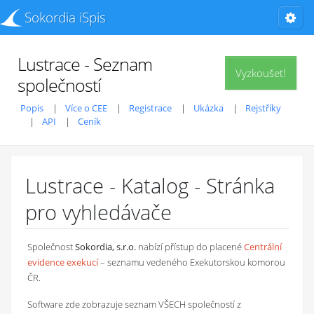
Sokordia iSpis
Lustrace - Seznam
Vyzkoušet!
společností
Popis
Více o CEE
Registrace
Ukázka
Rejstříky
API
Ceník
Lustrace - Katalog - Stránka
pro vyhledávače
Společnost
Sokordia, s.r.o.
nabízí přístup do placené
Centrální
evidence exekucí
– seznamu vedeného Exekutorskou komorou
ČR.
Software zde zobrazuje seznam VŠECH společností z