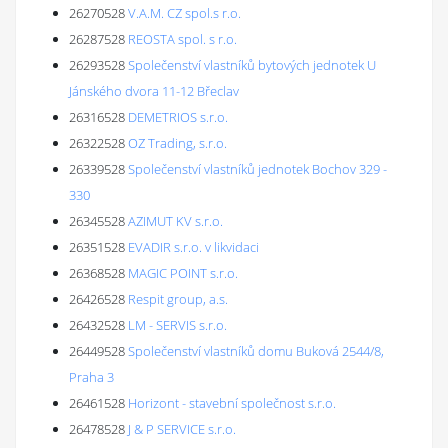
26270528
V.A.M. CZ spol.s r.o.
26287528
REOSTA spol. s r.o.
26293528
Společenství vlastníků bytových jednotek U
Jánského dvora 11-12 Břeclav
26316528
DEMETRIOS s.r.o.
26322528
OZ Trading, s.r.o.
26339528
Společenství vlastníků jednotek Bochov 329 -
330
26345528
AZIMUT KV s.r.o.
26351528
EVADIR s.r.o. v likvidaci
26368528
MAGIC POINT s.r.o.
26426528
Respit group, a.s.
26432528
LM - SERVIS s.r.o.
26449528
Společenství vlastníků domu Buková 2544/8,
Praha 3
26461528
Horizont - stavební společnost s.r.o.
26478528
J & P SERVICE s.r.o.