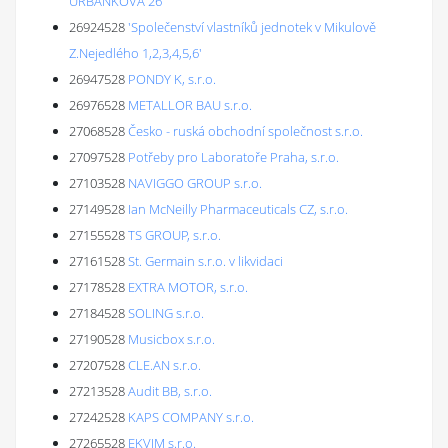
URBÁNKOVA 26
26924528
'Společenství vlastníků jednotek v Mikulově
Z.Nejedlého 1,2,3,4,5,6'
26947528
PONDY K, s.r.o.
26976528
METALLOR BAU s.r.o.
27068528
Česko - ruská obchodní společnost s.r.o.
27097528
Potřeby pro Laboratoře Praha, s.r.o.
27103528
NAVIGGO GROUP s.r.o.
27149528
Ian McNeilly Pharmaceuticals CZ, s.r.o.
27155528
TS GROUP, s.r.o.
27161528
St. Germain s.r.o. v likvidaci
27178528
EXTRA MOTOR, s.r.o.
27184528
SOLING s.r.o.
27190528
Musicbox s.r.o.
27207528
CLE.AN s.r.o.
27213528
Audit BB, s.r.o.
27242528
KAPS COMPANY s.r.o.
27265528
EKVIM s.r.o.