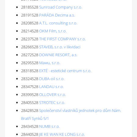
28185528
Sunroad Company s.r.o.
28191528
PARÁDA Decima a.s.
28208528
A.T.L. consulting s.r.o.
28214528
OKM Film, s.r.o.
28237528
THE FIRST COMPANY s.r.o.
28266528
STAVEB, s.r.o. v likvidaci
28272528
DOWNIE RESORT, a.s.
28295528
Mawu, s.r.o.
28318528
EXTÉ - estetické centrum s.r.o.
28324528
DUBA-oil s.r.o.
28347528
LANDAU s.r.o.
28399528
OLLOVER s.r.o.
28405528
STROTEC s.r.o.
28428528
Společenství vlastníků jednotek pro dům Nám.
Bratří Synků 5/1
28434528
NUMB s.r.o.
28440528
JIE KE WAN KE LONG s.r.o.