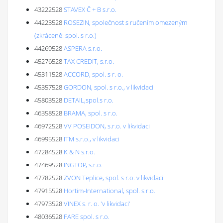
43222528
STAVEX Č + B s.r.o.
44223528
ROSEZIN, společnost s ručením omezeným
(zkráceně: spol. s r.o.)
44269528
ASPERA s.r.o.
45276528
TAX CREDIT, s.r.o.
45311528
ACCORD, spol. s r. o.
45357528
GORDON, spol. s r.o., v likvidaci
45803528
DETAIL,spol.s r.o.
46358528
BRAMA, spol. s r.o.
46972528
VV POSEIDON, s.r.o. v likvidaci
46995528
ITM s.r.o., v likvidaci
47284528
K & N s.r.o.
47469528
INGTOP, s.r.o.
47782528
ZVON Teplice, spol. s r.o. v likvidaci
47915528
Hortim-International, spol. s r.o.
47973528
VINEX s. r. o. 'v likvidaci'
48036528
FARE spol. s r.o.