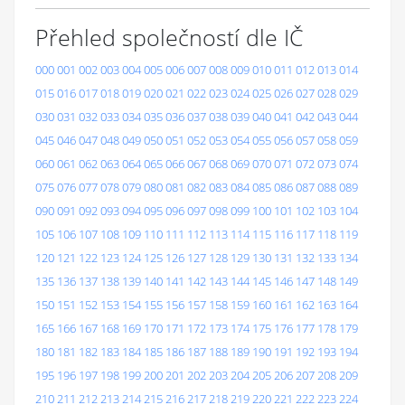
Přehled společností dle IČ
000
001
002
003
004
005
006
007
008
009
010
011
012
013
014
015
016
017
018
019
020
021
022
023
024
025
026
027
028
029
030
031
032
033
034
035
036
037
038
039
040
041
042
043
044
045
046
047
048
049
050
051
052
053
054
055
056
057
058
059
060
061
062
063
064
065
066
067
068
069
070
071
072
073
074
075
076
077
078
079
080
081
082
083
084
085
086
087
088
089
090
091
092
093
094
095
096
097
098
099
100
101
102
103
104
105
106
107
108
109
110
111
112
113
114
115
116
117
118
119
120
121
122
123
124
125
126
127
128
129
130
131
132
133
134
135
136
137
138
139
140
141
142
143
144
145
146
147
148
149
150
151
152
153
154
155
156
157
158
159
160
161
162
163
164
165
166
167
168
169
170
171
172
173
174
175
176
177
178
179
180
181
182
183
184
185
186
187
188
189
190
191
192
193
194
195
196
197
198
199
200
201
202
203
204
205
206
207
208
209
210
211
212
213
214
215
216
217
218
219
220
221
222
223
224