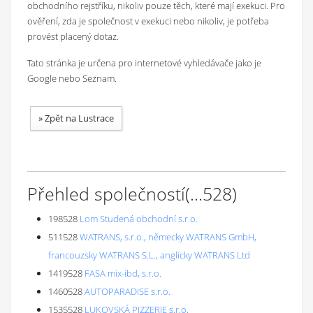
obchodního rejstříku, nikoliv pouze těch, které mají exekuci. Pro
ověření, zda je společnost v exekuci nebo nikoliv, je potřeba
provést placený dotaz.
Tato stránka je určena pro internetové vyhledávače jako je
Google nebo Seznam.
»
Zpět na Lustrace
Přehled společností
(...
528
)
198528
Lom Studená obchodní s.r.o.
511528
WATRANS, s.r.o., německy WATRANS GmbH,
francouzsky WATRANS S.L., anglicky WATRANS Ltd
1419528
FASA mix-ibd, s.r.o.
1460528
AUTOPARADISE s.r.o.
1535528
LUKOVSKÁ PIZZERIE s.r.o.