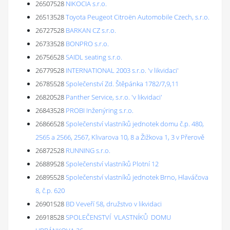
26507528
NIKOCIA s.r.o.
26513528
Toyota Peugeot Citroën Automobile Czech, s.r.o.
26727528
BARKAN CZ s.r.o.
26733528
BONPRO s.r.o.
26756528
SAIDL seating s.r.o.
26779528
INTERNATIONAL 2003 s.r.o. 'v likvidaci'
26785528
Společenství Zd. Štěpánka 1782/7,9,11
26820528
Panther Service, s.r.o. 'v likvidaci'
26843528
PROBI Inženýring s.r.o.
26866528
Společenství vlastníků jednotek domu č.p. 480,
2565 a 2566, 2567, Klivarova 10, 8 a Žižkova 1, 3 v Přerově
26872528
RUNNING s.r.o.
26889528
Společenství vlastníků Plotní 12
26895528
Společenství vlastníků jednotek Brno, Hlaváčova
8, č.p. 620
26901528
BD Veveří 58, družstvo v likvidaci
26918528
SPOLEČENSTVÍ VLASTNÍKŮ DOMU