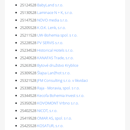
25124528
BabyLand s.r.o.
25130528
Laminace N + K, s.r.o.
25147528
NOVO media s.r.o.
25205528
K.O.K. Lenk, s.r.o.
25211528
UW-Bohemia spol. s r.o.
25228528
PV SERVIS s.r.o.
25234528
Historical Hotels s.r.o.
25240528
KANAFAS Trade, s.r.o.
25263528
Bytové družstvo Kryblice
25309528
Šlajsa Lanžhot s.r.o.
25321528
JFM Consulting s.r.o. v likvidaci
25338528
Raja - Moravia, spol. s r.o.
25344528
Kecofa Bohemia Invest s.r.o.
25350528
KOVOMONT Vrbno s.r.o.
25402528
NICOT, s.r.o.
25419528
OMAR AS, spol. s r.o.
25425528
KOSATUR, s.r.o.