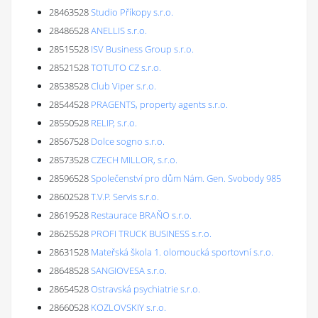
28463528
Studio Příkopy s.r.o.
28486528
ANELLIS s.r.o.
28515528
ISV Business Group s.r.o.
28521528
TOTUTO CZ s.r.o.
28538528
Club Viper s.r.o.
28544528
PRAGENTS, property agents s.r.o.
28550528
RELIP, s.r.o.
28567528
Dolce sogno s.r.o.
28573528
CZECH MILLOR, s.r.o.
28596528
Společenství pro dům Nám. Gen. Svobody 985
28602528
T.V.P. Servis s.r.o.
28619528
Restaurace BRAŇO s.r.o.
28625528
PROFI TRUCK BUSINESS s.r.o.
28631528
Mateřská škola 1. olomoucká sportovní s.r.o.
28648528
SANGIOVESA s.r.o.
28654528
Ostravská psychiatrie s.r.o.
28660528
KOZLOVSKIY s.r.o.