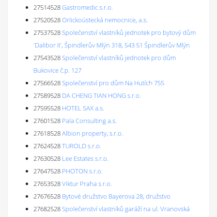
27514528
Gastromedic s.r.o.
27520528
Orlickoústecká nemocnice, a.s.
27537528
Společenství vlastníků jednotek pro bytový dům
'Dalibor II', Špindlerův Mlýn 318, 543 51 Špindlerův Mlýn
27543528
Společenství vlastníků jednotek pro dům
Bukovice č.p. 127
27566528
Společenství pro dům Na Hutích 755
27589528
DA CHENG TIAN HONG s.r.o.
27595528
HOTEL SAX a.s.
27601528
Pala Consulting a.s.
27618528
Albion property, s.r.o.
27624528
TUROLD s.r.o.
27630528
Lee Estates s.r.o.
27647528
PHOTON s.r.o.
27653528
Viktur Praha s.r.o.
27676528
Bytové družstvo Bayerova 28, družstvo
27682528
Společenství vlastníků garáží na ul. Vranovská