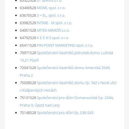
63322528
ST SERVIS s.r.o.
63490528
MOMI, spol. s r.o.
63675528
3 + EL, spol. s r.o.
63982528
INTIME - M spol. s r.o.
64051528
MITEX-MIMOŇ s.r.o.
64792528
K E E N S spol. s r.o.
65411528
PIN-POINT MARKETING spol. s r.o.
70971528
Společenství vlastníků jednotek domu Lužická
19,21 Plzeň
72041528
Společenství vlastníků domu Americká 2549,
Praha 2
75038528
Společenství vlastníků domu čp. 342 v Nové ulici
v Kašperských Horách
75131528
Společenství pro dům Domanovická č.p. 2344,
Praha 9, Újezd nad Lesy
75148528
Společenství pro dům čp. 538-543