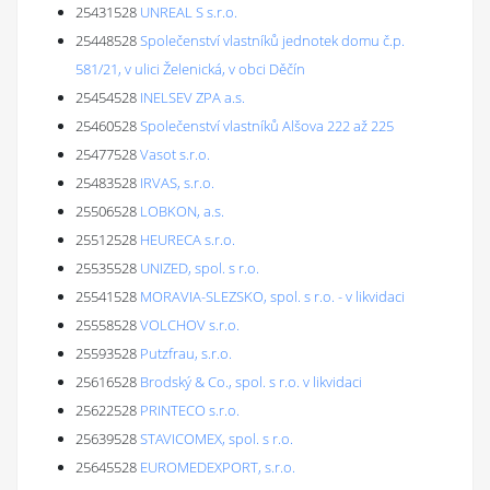
25431528
UNREAL S s.r.o.
25448528
Společenství vlastníků jednotek domu č.p.
581/21, v ulici Želenická, v obci Děčín
25454528
INELSEV ZPA a.s.
25460528
Společenství vlastníků Alšova 222 až 225
25477528
Vasot s.r.o.
25483528
IRVAS, s.r.o.
25506528
LOBKON, a.s.
25512528
HEURECA s.r.o.
25535528
UNIZED, spol. s r.o.
25541528
MORAVIA-SLEZSKO, spol. s r.o. - v likvidaci
25558528
VOLCHOV s.r.o.
25593528
Putzfrau, s.r.o.
25616528
Brodský & Co., spol. s r.o. v likvidaci
25622528
PRINTECO s.r.o.
25639528
STAVICOMEX, spol. s r.o.
25645528
EUROMEDEXPORT, s.r.o.