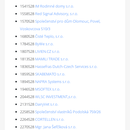
1541528
IM Rodinné domy s.r.o.
1558528
Red Signal Advisory, s.r.o.
1570528
Společenství pro dům Olomouc, Povel,
Voskovcova 510/3
1680528
Čisté Teplo, s.r.o.
1784528
ByWe s.r.o.
1807528
LIVIEN.CZ s.r.o.
1813528
MAMILI TRADE s.r.o.
1836528
Hassefras Dutch-Czech Services s.r.o.
1859528
SKABEMATO s.r.o.
1894528
NAPRA Systems s.r.o.
1946528
MSOFTEX s.r.o.
2044528
WLSC INVESTMENT,s.r.o.
2131528
DairyVet s.r.o.
2258528
Společenství vlastníků Podolská 759/26
2264528
CORTELLEN s.r.o.
2270528
Mgr. Jana Šefčíková s.r.o.