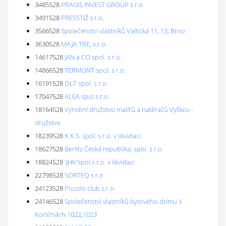
3485528
PRAGIS INVEST GROUP s.r.o.
3491528
PRESSTIŽ s.r.o.
3566528
Společenství vlastníků Valtická 11, 13, Brno
3630528
MAJA TRE, s.r.o.
14617528
JAN a CO spol. s r.o.
14866528
TERMONT spol. s r.o.
16191528
OLT spol. s r.o.
17047528
ALEA spol.s r.o.
18164528
Výrobní družstvo malířů a natěračů Vyškov -
družstvo
18239528
K.K.S. spol. s r.o. v likvidaci
18627528
Berlitz Česká republika, spol. s r.o.
18824528
'JHK'spol.s r.o. v likvidaci
22798528
SORTEQ s.r.o.
24123528
Piccolo club s.r.o.
24146528
Společenství vlastníků bytového domu V
Konírnách 1022,1023