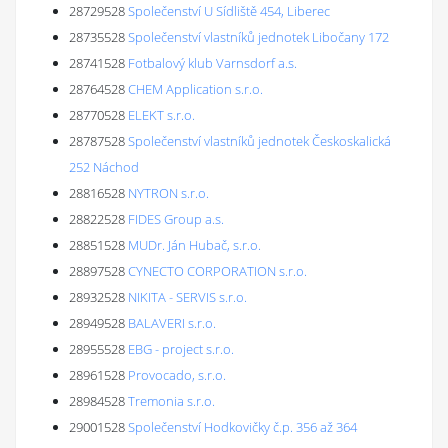
28729528
Společenství U Sídliště 454, Liberec
28735528
Společenství vlastníků jednotek Libočany 172
28741528
Fotbalový klub Varnsdorf a.s.
28764528
CHEM Application s.r.o.
28770528
ELEKT s.r.o.
28787528
Společenství vlastníků jednotek Českoskalická
252 Náchod
28816528
NYTRON s.r.o.
28822528
FIDES Group a.s.
28851528
MUDr. Ján Hubač, s.r.o.
28897528
CYNECTO CORPORATION s.r.o.
28932528
NIKITA - SERVIS s.r.o.
28949528
BALAVERI s.r.o.
28955528
EBG - project s.r.o.
28961528
Provocado, s.r.o.
28984528
Tremonia s.r.o.
29001528
Společenství Hodkovičky č.p. 356 až 364