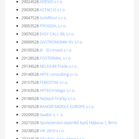
29024528
ADESIO s.r.o.
29030528
ASTACUS s.r.o.
29047528
Solidfloor s.r.o.
29053528
PROGOA, s.r.o.
29076528
EASY CALL 09, s.r.o.
29099528
GASTRONOMIK KV s.r.o.
29105528
JK - EU Invest s.r.o.
29128528
FOSTERMAL s.r.o.
29134528
NELKIUM Trade s.r.o.
29140528
ARTE consulting s.r.o.
29157528
FEBOSTAV s.r.o.
29163528
ARTECH Magic s.r.o.
29186528
Nejlepší hračky s.r.o.
29192528
BANDIR MIDDLE EUROPE s.r.o.
29209528
Gaabic s. r. o.
29215528
Společenství vlastníků bytů Hájkova 1, Brno
29238528
VIK 2010 s.r.o.
29244528
AlterEgo accounting s.r.o.