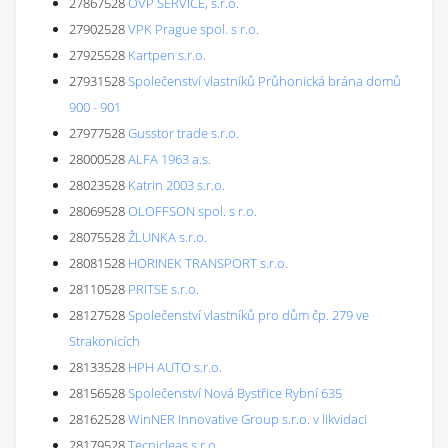
27867528
OVP SERVICE, s.r.o.
27902528
VPK Prague spol. s r.o.
27925528
Kartpen s.r.o.
27931528
Společenství vlastníků Průhonická brána domů
900 - 901
27977528
Gusstor trade s.r.o.
28000528
ALFA 1963 a.s.
28023528
Katrin 2003 s.r.o.
28069528
OLOFFSON spol. s r.o.
28075528
ŽLUNKA s.r.o.
28081528
HORINEK TRANSPORT s.r.o.
28110528
PRITSE s.r.o.
28127528
Společenství vlastníků pro dům čp. 279 ve
Strakonicích
28133528
HPH AUTO s.r.o.
28156528
Společenství Nová Bystřice Rybní 635
28162528
WinNER Innovative Group s.r.o. v likvidaci
28179528
Tecnicleas s.r.o.