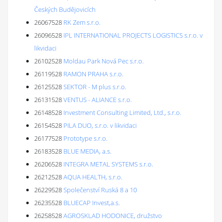
Českých Budějovicích
26067528
RK Zem s.r.o.
26096528
IPL INTERNATIONAL PROJECTS LOGISTICS s.r.o. v
likvidaci
26102528
Moldau Park Nová Pec s.r.o.
26119528
RAMON PRAHA s.r.o.
26125528
SEKTOR - M plus s.r.o.
26131528
VENTUS - ALIANCE s.r.o.
26148528
Investment Consulting Limited, Ltd., s.r.o.
26154528
PILA DUO, s.r.o. v likvidaci
26177528
Prototype s.r.o.
26183528
BLUE MEDIA, a.s.
26206528
INTEGRA METAL SYSTEMS s.r.o.
26212528
AQUA HEALTH, s.r.o.
26229528
Společenství Ruská 8 a 10
26235528
BLUECAP Invest,a.s.
26258528
AGROSKLAD HODONICE, družstvo