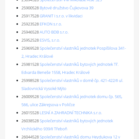
25900528
Bytové družstvo Čujkovova 39
25917528
GRANIT I s.r.o. v likvidaci
25923528
EFKON s.r.o.
25946528
AUTO BDB s.r.o.
25952528
ESVIS, s.r.o.
25969528
Společenství vlastníků jednotek Pospíšilova 341-
2, Hradec Králové
25981528
Společenství vlastníků bytových jednotek Tř.
Edvarda Beneše 1558, Hradec Králové
25998528
Společenství vlastníků v domě čp. 421-422/II ul.
Sladovnická Vysoké Mýto
26009528
Společenství vlastníků jednotek domu čp. 565,
566, ulice Zákrejsova v Poličce
26015528
LESNÍ A ZAHRADNÍ TECHNIKA s.r.o.
26038528
Společenství vlastníků bytových jednotek
Vrchlického 939/II Třeboň
26044528
Společenství vlastníků domu Heydukova 12 v