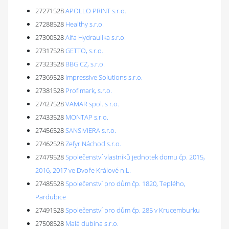
27271528
APOLLO PRINT s.r.o.
27288528
Healthy s.r.o.
27300528
Alfa Hydraulika s.r.o.
27317528
GETTO, s.r.o.
27323528
BBG CZ, s.r.o.
27369528
Impressive Solutions s.r.o.
27381528
Profimark, s.r.o.
27427528
VAMAR spol. s r.o.
27433528
MONTAP s.r.o.
27456528
SANSIVIERA s.r.o.
27462528
Zefyr Náchod s.r.o.
27479528
Společenství vlastníků jednotek domu čp. 2015,
2016, 2017 ve Dvoře Králové n.L.
27485528
Společenství pro dům čp. 1820, Teplého,
Pardubice
27491528
Společenství pro dům čp. 285 v Krucemburku
27508528
Malá dubina s.r.o.