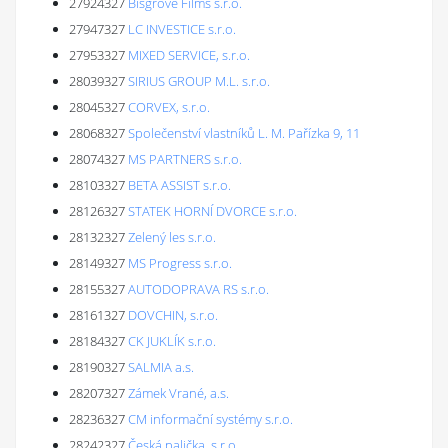
27924327
Bisgrove Films s.r.o.
27947327
LC INVESTICE s.r.o.
27953327
MIXED SERVICE, s.r.o.
28039327
SIRIUS GROUP M.L. s.r.o.
28045327
CORVEX, s.r.o.
28068327
Společenství vlastníků L. M. Pařízka 9, 11
28074327
MS PARTNERS s.r.o.
28103327
BETA ASSIST s.r.o.
28126327
STATEK HORNÍ DVORCE s.r.o.
28132327
Zelený les s.r.o.
28149327
MS Progress s.r.o.
28155327
AUTODOPRAVA RS s.r.o.
28161327
DOVCHIN, s.r.o.
28184327
CK JUKLÍK s.r.o.
28190327
SALMIA a.s.
28207327
Zámek Vrané, a.s.
28236327
CM informační systémy s.r.o.
28242327
Česká palička, s.r.o.