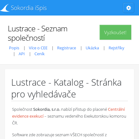
Sokordia iSpis
Lustrace - Seznam
Vyzkoušet!
společností
Popis
Více o CEE
Registrace
Ukázka
Rejstříky
API
Ceník
Lustrace - Katalog - Stránka
pro vyhledávače
Společnost
Sokordia, s.r.o.
nabízí přístup do placené
Centrální
evidence exekucí
– seznamu vedeného Exekutorskou komorou
ČR.
Software zde zobrazuje seznam VŠECH společností z