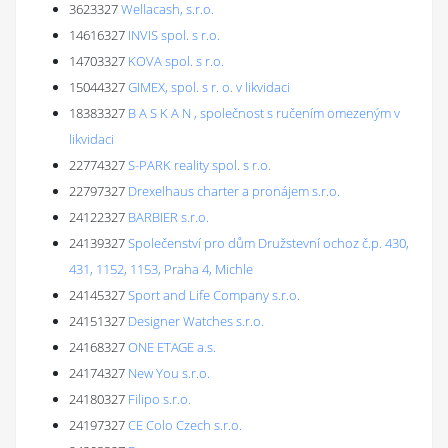
3623327
Wellacash, s.r.o.
14616327
INVIS spol. s r.o.
14703327
KOVA spol. s r.o.
15044327
GIMEX, spol. s r. o. v likvidaci
18383327
B A S K A N , společnost s ručením omezeným v
likvidaci
22774327
S-PARK reality spol. s r.o.
22797327
Drexelhaus charter a pronájem s.r.o.
24122327
BARBIER s.r.o.
24139327
Společenství pro dům Družstevní ochoz č.p. 430,
431, 1152, 1153, Praha 4, Michle
24145327
Sport and Life Company s.r.o.
24151327
Designer Watches s.r.o.
24168327
ONE ETAGE a.s.
24174327
New You s.r.o.
24180327
Filipo s.r.o.
24197327
CE Colo Czech s.r.o.