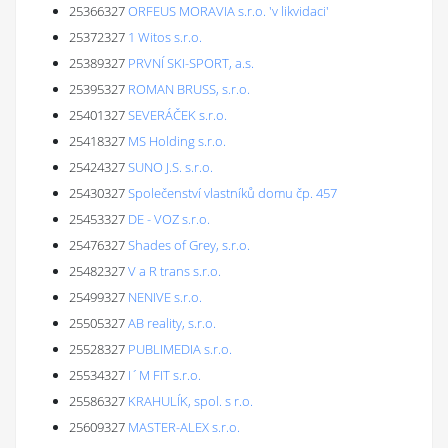
25366327
ORFEUS MORAVIA s.r.o. 'v likvidaci'
25372327
1 Witos s.r.o.
25389327
PRVNÍ SKI-SPORT, a.s.
25395327
ROMAN BRUSS, s.r.o.
25401327
SEVERÁČEK s.r.o.
25418327
MS Holding s.r.o.
25424327
SUNO J.S. s.r.o.
25430327
Společenství vlastníků domu čp. 457
25453327
DE - VOZ s.r.o.
25476327
Shades of Grey, s.r.o.
25482327
V a R trans s.r.o.
25499327
NENIVE s.r.o.
25505327
AB reality, s.r.o.
25528327
PUBLIMEDIA s.r.o.
25534327
I´M FIT s.r.o.
25586327
KRAHULÍK, spol. s r.o.
25609327
MASTER-ALEX s.r.o.