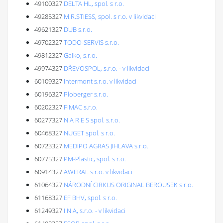
49100327
DELTA HL, spol. s r.o.
49285327
M.R.STIESS, spol. s r.o. v likvidaci
49621327
DUB s.r.o.
49702327
TODO-SERVIS s.r.o.
49812327
Galko, s.r.o.
49974327
DŘEVOSPOL, s.r.o. - v likvidaci
60109327
Intermont s.r.o. v likvidaci
60196327
Ploberger s.r.o.
60202327
FIMAC s.r.o.
60277327
N A R E S spol. s.r.o.
60468327
NUGET spol. s r.o.
60723327
MEDIPO AGRAS JIHLAVA s.r.o.
60775327
PM-Plastic, spol. s r.o.
60914327
AWERAL s.r.o. v likvidaci
61064327
NÁRODNÍ CIRKUS ORIGINAL BEROUSEK s.r.o.
61168327
EF BHV, spol. s r.o.
61249327
I N A, s.r.o. - v likvidaci