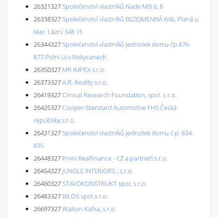
26321327
Společenství vlastníků Nade Mží 6, 8
26338327
Společenství vlastníků BEZEJMENNÁ 646, Planá u
Mar. Lázní 348 15
26344327
Společenství vlastníků jednotek domu čp.876-
877 Polní ul.v Rokycanech
26350327
MR IMPEX s.r.o.
26373327
A.R. Reality s.r.o.
26419327
Clinical Research Foundation, spol. s r.o.
26425327
Cooper-Standard Automotive FHS Česká
republika s.r.o.
26431327
Společenství vlastníků jednotek domu č.p. 834-
835
26448327
První Realfinance - CZ a partneři s.r.o.
26454327
JUNGLE INTERIORS , s.r.o.
26460327
STAVOKONSTRUKT spol. s r.o.
26483327
BILOS spol.s r.o.
26697327
Walton Kafka, s.r.o.