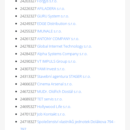
24203327
Forgys s.r.o.
24226327
AFILADERA s.r.o.
24232327
GURU System s.r.o.
24249327
EDGE Distribution s.r.o.
24255327
IMUNALE s.r.o.
24261327
ANTONY COMPANY s.r.o.
24278327
Global Internet Technology s.r.o.
24284327
Alpha Systems Company s.r.o.
24290327
VT IMPULS Group s.r.o.
24307327
YAMI Invest s.r.o.
24313327
Stavební agentura STAGER s.r.o.
24666327
Cinema Arsenal s.r.o.
24672327
MUDr. Oldřich Dostál s.r.o.
24689327
TET servis s.r.o.
24695327
Hollywood Life s.r.o.
24701327
Job Kontakt s.r.o.
24718327
Společenství vlastníků jednotek Dolákova 794 -
797