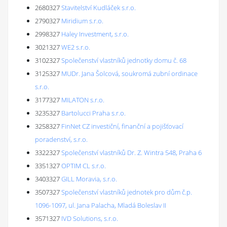
2680327
Stavitelství Kudláček s.r.o.
2790327
Miridium s.r.o.
2998327
Haley Investment, s.r.o.
3021327
WE2 s.r.o.
3102327
Společenství vlastníků jednotky domu č. 68
3125327
MUDr. Jana Šolcová, soukromá zubní ordinace
s.r.o.
3177327
MILATON s.r.o.
3235327
Bartolucci Praha s.r.o.
3258327
FinNet CZ investiční, finanční a pojišťovací
poradenství, s.r.o.
3322327
Společenství vlastníků Dr. Z. Wintra 548, Praha 6
3351327
OPTIM CL s.r.o.
3403327
GILL Moravia, s.r.o.
3507327
Společenství vlastníků jednotek pro dům č.p.
1096-1097, ul. Jana Palacha, Mladá Boleslav II
3571327
IVD Solutions, s.r.o.