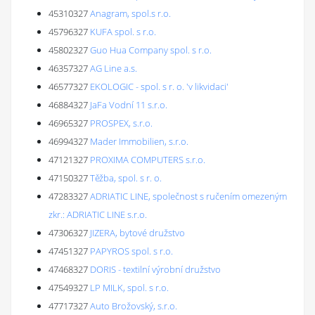
45310327
Anagram, spol.s r.o.
45796327
KUFA spol. s r.o.
45802327
Guo Hua Company spol. s r.o.
46357327
AG Line a.s.
46577327
EKOLOGIC - spol. s r. o. 'v likvidaci'
46884327
JaFa Vodní 11 s.r.o.
46965327
PROSPEX, s.r.o.
46994327
Mader Immobilien, s.r.o.
47121327
PROXIMA COMPUTERS s.r.o.
47150327
Těžba, spol. s r. o.
47283327
ADRIATIC LINE, společnost s ručením omezeným
zkr.: ADRIATIC LINE s.r.o.
47306327
JIZERA, bytové družstvo
47451327
PAPYROS spol. s r.o.
47468327
DORIS - textilní výrobní družstvo
47549327
LP MILK, spol. s r.o.
47717327
Auto Brožovský, s.r.o.