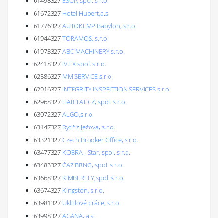
61498327
ESOP, spol. s r.o.
61672327
Hotel Hubert,a.s.
61776327
AUTOKEMP Babylon, s.r.o.
61944327
TORAMOS, s.r.o.
61973327
ABC MACHINERY s.r.o.
62418327
IV.EX spol. s r.o.
62586327
MM SERVICE s.r.o.
62916327
INTEGRITY INSPECTION SERVICES s.r.o.
62968327
HABITAT CZ, spol. s r.o.
63072327
ALGO,s.r.o.
63147327
Rytíř z Ježova, s.r.o.
63321327
Czech Brooker Office, s.r.o.
63477327
KOBRA - Star, spol. s r.o.
63483327
ČAZ BRNO, spol. s r.o.
63668327
KIMBERLEY,spol. s r.o.
63674327
Kingston, s.r.o.
63981327
Úklidové práce, s.r.o.
63998327
AGANA, a.s.