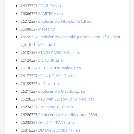
26037327
CONTICA s.r.o.
26066327
FAMITECH s.r.o.
26072327
Společenství Otavská 15 Č.Bud.
26089327
inet4 s.r.o.
26095327
Společenství vlastníků jednotek domu čp. 736/II
v Jindřichově Hradci
26101327
STAVO INVEST CB s. r. o.
26124327
SIS TOUR s.r.o.
26130327
AUTO JAROV reality, s.r.o.
26153327
ISSAK KOHSALD, s.r.o.
26199327
IncStav s.r.o.
26211327
Společenství U sadu č.p. 62
26228327
Key Web CZ, spol. s r.o. v likvidaci
26234327
Proconsul Plus s.r.o.
26286327
Společenství vlastníků domu 1804
26292327
GALOP - TRADE s.r.o.
26315327
DM Dřevovýroba MF, a.s.