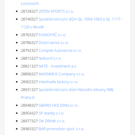
Lovosicích
28728327
20TEN SPORTS s.r.o.
28740327
Společenství pro dům čp. 1054-1063 a čp. 1117-
1120 v Mostě
28763327
KONOPÁČ s.r.o.
28786327
Direct servis s.r.o.
28792327
Complet Autoservis s.r.o.
28815327
Nobord s.r.o.
28821327
NATE - investment a.s.
28896327
MAXSIMUS Company s.r.o.
28902327
Intertrade factory s.r.o.
28931327
Společenství pro dům Národní obrany 908,
Praha 6
28948327
GBARD HOLDING s.r.o.
28954327
SP stavby s.r.o.
28977327
OK DRINK s.r.o.
28983327
BAR promotion spol. s r.o.