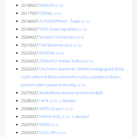
25100327
BERKOR s.r.o.
25117327
CERNIS, s.r.o.
25146327
AUTODOPRAVA - Šrajer s.r.o.
25169327
TECE Česká republika, s.r.o.
25204327
Schwinn Tschechien s.r.o.
25210327
FAN Bohemia spol. s r.o.
25233327
BOKEMA s.r.o.
25256327
ZDRAVPO Hradec Králové s.r.o.
25262327
Obchodní akademie, Střední pedagogická škola,
Vyšší odborná škola cestovního ruchu a Jazyková škola s
právem státní jazykové zkoušky, s.r.o.
25279327
Zemědělská akciová společnost Býšť
25285327
I M N s.r.o. v likvidaci
25308327
ARTIS CZ spol. s r.o.
25320327
PARVA AVIS, s.r.o. 'v likvidaci'
25337327
KROB s.r.o.
25343327
D.O.G. Zlín s.r.o.