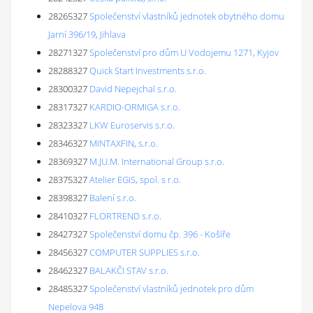
28265327
Společenství vlastníků jednotek obytného domu
Jarní 396/19, Jihlava
28271327
Společenství pro dům U Vodojemu 1271, Kyjov
28288327
Quick Start Investments s.r.o.
28300327
David Nepejchal s.r.o.
28317327
KARDIO-ORMIGA s.r.o.
28323327
LKW Euroservis s.r.o.
28346327
MINTAXFIN, s.r.o.
28369327
M.JU.M. International Group s.r.o.
28375327
Atelier EGIS, spol. s r.o.
28398327
Balení s.r.o.
28410327
FLORTREND s.r.o.
28427327
Společenství domu čp. 396 - Košíře
28456327
COMPUTER SUPPLIES s.r.o.
28462327
BALAKČI STAV s.r.o.
28485327
Společenství vlastníků jednotek pro dům
Nepelova 948