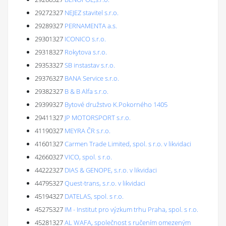
29272327
NEJEZ stavitel s.r.o.
29289327
PERNAMENTA a.s.
29301327
ICONICO s.r.o.
29318327
Rokytova s.r.o.
29353327
SB instastav s.r.o.
29376327
BANA Service s.r.o.
29382327
B & B Alfa s.r.o.
29399327
Bytové družstvo K.Pokorného 1405
29411327
JP MOTORSPORT s.r.o.
41190327
MEYRA ČR s.r.o.
41601327
Carmen Trade Limited, spol. s r.o. v likvidaci
42660327
VICO, spol. s r.o.
44222327
DIAS & GENOPE, s.r.o. v likvidaci
44795327
Quest-trans, s.r.o. v likvidaci
45194327
DATELAS, spol. s r.o.
45275327
IM - Institut pro výzkum trhu Praha, spol. s r.o.
45281327
AL WAFA, společnost s ručením omezeným