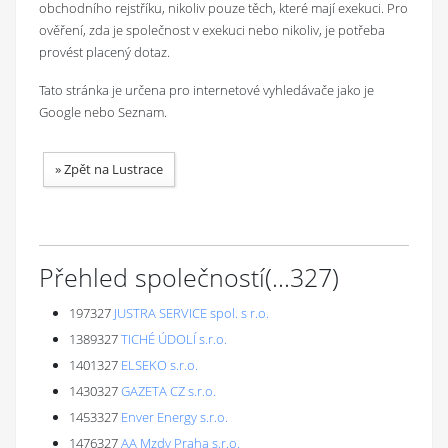
obchodního rejstříku, nikoliv pouze těch, které mají exekuci. Pro
ověření, zda je společnost v exekuci nebo nikoliv, je potřeba
provést placený dotaz.
Tato stránka je určena pro internetové vyhledávače jako je
Google nebo Seznam.
»
Zpět na Lustrace
Přehled společností
(...
327
)
197327
JUSTRA SERVICE spol. s r.o.
1389327
TICHÉ ÚDOLÍ s.r.o.
1401327
ELSEKO s.r.o.
1430327
GAZETA CZ s.r.o.
1453327
Enver Energy s.r.o.
1476327
AA Mzdy Praha s.r.o.