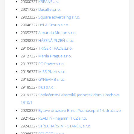
29000327
KREANS a.s.
29017327
Dacaffe s.r.o.
29023327
Square advertising s.r.o.
29046327
HYLA Group s.r.o.
29052327
Almarida Motion s.r.o.
29098327
HÁZENÁ PLZEŇ s.r.o.
29104327
TRIGER TRADE s.r.o.
29127327
Marila Prague s.r.o.
29133327
PD Power s.r.o.
29156327
MISS Plzeň s.r.o.
29162327
GYNEAMB s.r.o.
29185327
Ixus s.r.o.
29191327
Společenství vlastníků jednotek domu Pechova
1610/1
29208327
Bytové družstvo Brno, Podnásepní 14, družstvo
29214327
REALITY - nájemní 1 CZ s.r.o.
29243327
STŘECHAŘSTVÍ - STANĚK, s.r.o.
29266327
BENOFOL,s.r.o.