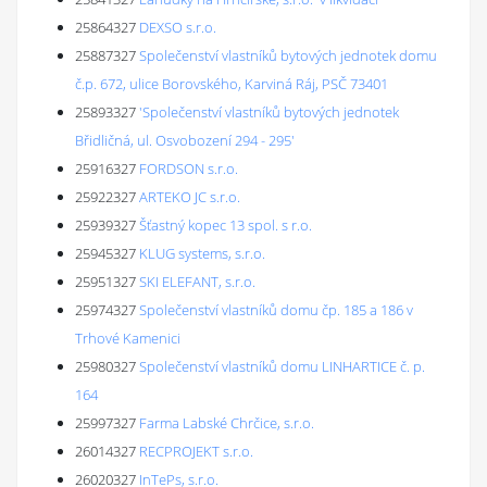
25864327
DEXSO s.r.o.
25887327
Společenství vlastníků bytových jednotek domu
č.p. 672, ulice Borovského, Karviná Ráj, PSČ 73401
25893327
'Společenství vlastníků bytových jednotek
Břidličná, ul. Osvobození 294 - 295'
25916327
FORDSON s.r.o.
25922327
ARTEKO JC s.r.o.
25939327
Šťastný kopec 13 spol. s r.o.
25945327
KLUG systems, s.r.o.
25951327
SKI ELEFANT, s.r.o.
25974327
Společenství vlastníků domu čp. 185 a 186 v
Trhové Kamenici
25980327
Společenství vlastníků domu LINHARTICE č. p.
164
25997327
Farma Labské Chrčice, s.r.o.
26014327
RECPROJEKT s.r.o.
26020327
InTePs, s.r.o.