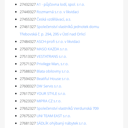
27432327
A1 - půjčovna lodí, spol. s r.o.
27449327
Rozmarná s.r.o. v likvidaci
27455327
Česká vzdělávací, a.s.
27461327
Společenství vlastníků jednotek domu
Třebovská č. p. 294, 295 v Ústí nad Orlicí
27484327
ASCH-profi s.r.o. v likvidaci
27507327
MASO KAZDA s.r.o.
27513327
VESTATRANS s.r.o.
27571327
Privilege Man, s.r.o.
27588327
Blata obiloviny s.r.o.
27594327
Beatiful House s.r.o.
27600327
DW Servis s.r.o.
27617327
YOUR STYLE s.r.o.
27623327
MIPRA CZ s.r.o.
27652327
Společenství vlastníků Verdunská 709
27675327
UNI TEAM EAST s.r.o.
27681327
SÁDLÍK ohýbaný nábytek s.r.o.