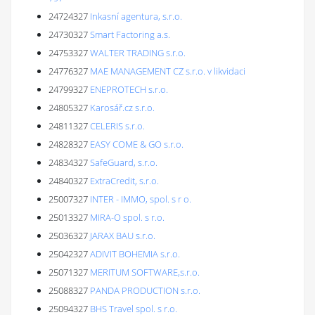
24724327
Inkasní agentura, s.r.o.
24730327
Smart Factoring a.s.
24753327
WALTER TRADING s.r.o.
24776327
MAE MANAGEMENT CZ s.r.o. v likvidaci
24799327
ENEPROTECH s.r.o.
24805327
Karosář.cz s.r.o.
24811327
CELERIS s.r.o.
24828327
EASY COME & GO s.r.o.
24834327
SafeGuard, s.r.o.
24840327
ExtraCredit, s.r.o.
25007327
INTER - IMMO, spol. s r o.
25013327
MIRA-O spol. s r.o.
25036327
JARAX BAU s.r.o.
25042327
ADIVIT BOHEMIA s.r.o.
25071327
MERITUM SOFTWARE,s.r.o.
25088327
PANDA PRODUCTION s.r.o.
25094327
BHS Travel spol. s r.o.