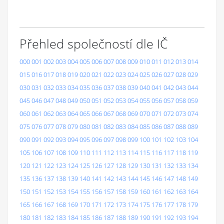
Přehled společností dle IČ
000
001
002
003
004
005
006
007
008
009
010
011
012
013
014
015
016
017
018
019
020
021
022
023
024
025
026
027
028
029
030
031
032
033
034
035
036
037
038
039
040
041
042
043
044
045
046
047
048
049
050
051
052
053
054
055
056
057
058
059
060
061
062
063
064
065
066
067
068
069
070
071
072
073
074
075
076
077
078
079
080
081
082
083
084
085
086
087
088
089
090
091
092
093
094
095
096
097
098
099
100
101
102
103
104
105
106
107
108
109
110
111
112
113
114
115
116
117
118
119
120
121
122
123
124
125
126
127
128
129
130
131
132
133
134
135
136
137
138
139
140
141
142
143
144
145
146
147
148
149
150
151
152
153
154
155
156
157
158
159
160
161
162
163
164
165
166
167
168
169
170
171
172
173
174
175
176
177
178
179
180
181
182
183
184
185
186
187
188
189
190
191
192
193
194