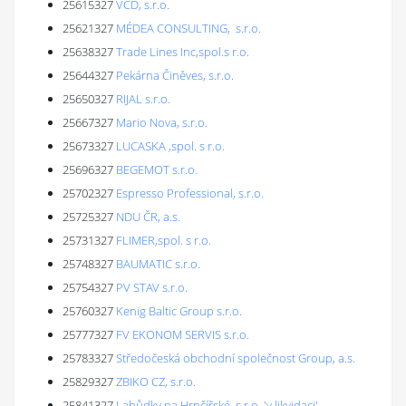
25615327
VCD, s.r.o.
25621327
MÉDEA CONSULTING, s.r.o.
25638327
Trade Lines Inc,spol.s r.o.
25644327
Pekárna Činěves, s.r.o.
25650327
RIJAL s.r.o.
25667327
Mario Nova, s.r.o.
25673327
LUCASKA ,spol. s r.o.
25696327
BEGEMOT s.r.o.
25702327
Espresso Professional, s.r.o.
25725327
NDU ČR, a.s.
25731327
FLIMER,spol. s r.o.
25748327
BAUMATIC s.r.o.
25754327
PV STAV s.r.o.
25760327
Kenig Baltic Group s.r.o.
25777327
FV EKONOM SERVIS s.r.o.
25783327
Středočeská obchodní společnost Group, a.s.
25829327
ZBIKO CZ, s.r.o.
25841327
Lahůdky na Hrnčířské, s.r.o. 'v likvidaci'