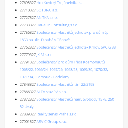
27698327
Holešovický Trojúhelník a.s.
27710327
SOTURA, a.s.
27727327
ANITKA s.r.o.
27733327
HaPeOn Consulting s.r.o.
27756327
Společenství vlastníků jednotek pro dům čp.
1853 na ulici Dlouhá v Tišnově
27762327
Společenství vlastníků jednotek Krnov, SPC G 38
27779327
JK 51 s.r.o.
27791327
Společenství pro dům Třída Kosmonautů
1065/22, 1066/24, 1067/26, 1068/28, 1069/30, 1070/32,
1071/34, Olomouc - Hodolany
27843327
Společenství vlastníků Jižní 22/2195
27866327
ALFA stav PV s.r.o.
27872327
Společenství vlastníků nám. Svobody 1578, 250
82 Úvaly
27889327
Reality servis Praha s.r.o.
27901327
ARVIC Group s.r.o.