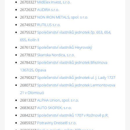
26703327
MidElex Invest, s.r.o.
26726327
AUDIRA s.r.o.
26732327
NON IRON METALS, spol. s r.o.
26749327
RUTILUS s.r.o.
26755327
Společenství vlastníků jednotek čp. 653, 654,
655, Kolín II
26761327
Společenství vlastníků Heyrovský
26778327
Skanska Nordica, s.r.o.
26784327
Společenství vlastníků jednotek Březinova
1367/25, Opava
26790327
Společenství vlastníků jednotek ul. J. Lady 1727
26807327
Společenství vlastníků jednotek Lermontovova
21 v Olomouci
26813327
ALPHA Union, spol. s r.o.
26836327
AUTO SKOPEK, s.r.o.
26842327
Společenství vlastníků 1707 v Rožnově p.R.
26859327
Potraviny Dreiseitl s.r.o.