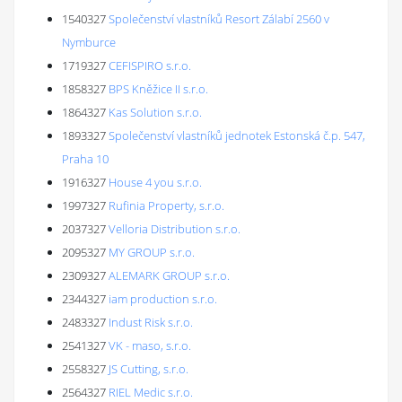
1540327
Společenství vlastníků Resort Zálabí 2560 v
Nymburce
1719327
CEFISPIRO s.r.o.
1858327
BPS Kněžice II s.r.o.
1864327
Kas Solution s.r.o.
1893327
Společenství vlastníků jednotek Estonská č.p. 547,
Praha 10
1916327
House 4 you s.r.o.
1997327
Rufinia Property, s.r.o.
2037327
Velloria Distribution s.r.o.
2095327
MY GROUP s.r.o.
2309327
ALEMARK GROUP s.r.o.
2344327
iam production s.r.o.
2483327
Indust Risk s.r.o.
2541327
VK - maso, s.r.o.
2558327
JS Cutting, s.r.o.
2564327
RIEL Medic s.r.o.