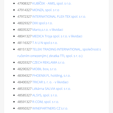
47908327
KUBÍČEK - AMIS, spol. s r.o.
47914327
MONZA, spol. s r.o
47972327
INTERNATIONAL FLEX-TEX spol. s r.o.
48029327
DIXI spol.s r.o.
48035327
Mario,s.r.o. v likvidaci
48041327
MEDICA Troja spol. s r.o. v likvidaci
48116327
T A U N spol.s r.o.
48151327
TELEKI TRADING INTERNATIONAL, společnost s
ručením omezeným ( zkratka TTI, spol. s r. o.)
48203327
CZECH REKLAMA s.r.o.
48290327
MOBIL box, s.r.o.
48394327
PHOENIX.FL holding, s.r.o.
48400327
TRICAR s. r. o. - v likvidaci
48533327
Lékárna SALVIA spol. s r.o.
48585327
ALSYS, spol. s r.o.
48591327
R-COM, spol. s r.o.
48950327
WINEPARTNERS CZ s.r.o.