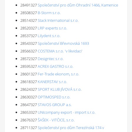
28491327
Společenství pro dům Ohradní 1466, Kamenice
28508327
B-Storm s.r.o.
28514327
Stack International s.r.o.
28520327
LRP experts s.r.o.
28537327
Lilydent s.r.o.
28543327
Společenství Břevnovská 1693
28566327
COSTEMA s.r.o. 'v likvidaci'
28572327
Designtec s.r.o.
28595327
ACREX GASTRO s.r.o.
28601327
Fer-Trade ekonom, s.r.o.
28618327
KANERSTAV s.r.o.
28624327
SPORT KLUB JÍVOVÁ s.r.o.
28630327
OPTIMOSPED s.r.o.
28647327
STAVOS GROUP a.s.
28653327
UNIcompany export - import s.r.o.
28676327
ŠAŠEK - VITČICE, s.r.o.
28711327
Společenství pro dům Terezínská 174 v