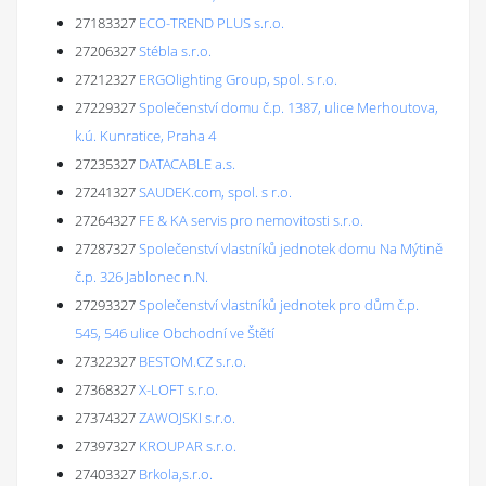
27183327
ECO-TREND PLUS s.r.o.
27206327
Stébla s.r.o.
27212327
ERGOlighting Group, spol. s r.o.
27229327
Společenství domu č.p. 1387, ulice Merhoutova,
k.ú. Kunratice, Praha 4
27235327
DATACABLE a.s.
27241327
SAUDEK.com, spol. s r.o.
27264327
FE & KA servis pro nemovitosti s.r.o.
27287327
Společenství vlastníků jednotek domu Na Mýtině
č.p. 326 Jablonec n.N.
27293327
Společenství vlastníků jednotek pro dům č.p.
545, 546 ulice Obchodní ve Štětí
27322327
BESTOM.CZ s.r.o.
27368327
X-LOFT s.r.o.
27374327
ZAWOJSKI s.r.o.
27397327
KROUPAR s.r.o.
27403327
Brkola,s.r.o.