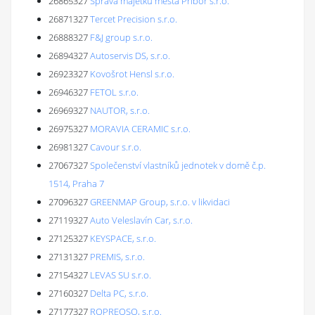
26865327
Správa majetku města Příbor s.r.o.
26871327
Tercet Precision s.r.o.
26888327
F&J group s.r.o.
26894327
Autoservis DS, s.r.o.
26923327
Kovošrot Hensl s.r.o.
26946327
FETOL s.r.o.
26969327
NAUTOR, s.r.o.
26975327
MORAVIA CERAMIC s.r.o.
26981327
Cavour s.r.o.
27067327
Společenství vlastníků jednotek v domě č.p.
1514, Praha 7
27096327
GREENMAP Group, s.r.o. v likvidaci
27119327
Auto Veleslavín Car, s.r.o.
27125327
KEYSPACE, s.r.o.
27131327
PREMIS, s.r.o.
27154327
LEVAS SU s.r.o.
27160327
Delta PC, s.r.o.
27177327
ROPREOSO, s.r.o.