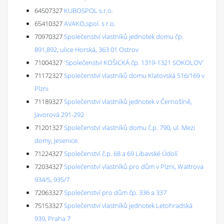
64507327
KUBOSPOL s.r.o.
65410327
AVAKO,spol. s r.o.
70970327
Společenství vlastníků jednotek domu čp.
891,892, ulice Horská, 363 01 Ostrov
71004327
'Společenství KOŠICKÁ čp. 1319-1321 SOKOLOV'
71172327
Společenství vlastníků domu Klatovská 516/169 v
Plzni
71189327
Společenství vlastníků jednotek v Černošíně,
Javorová 291-292
71201327
Společenství vlastníků domu č.p. 790, ul. Mezi
domy, Jesenice.
71224327
Společenství č.p. 68 a 69 Libavské Údolí
72034327
Společenství vlastníků pro dům v Plzni, Waltrova
934/5, 935/7
72063327
Společenství pro dům čp. 336 a 337
75153327
Společenství vlastníků jednotek Letohradská
939, Praha 7