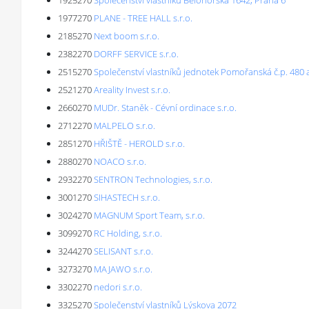
1925270
Společenství vlastníků Bělohorská 1642, Praha 6
1977270
PLANE - TREE HALL s.r.o.
2185270
Next boom s.r.o.
2382270
DORFF SERVICE s.r.o.
2515270
Společenství vlastníků jednotek Pomořanská č.p. 480 
2521270
Areality Invest s.r.o.
2660270
MUDr. Staněk - Cévní ordinace s.r.o.
2712270
MALPELO s.r.o.
2851270
HŘIŠTĚ - HEROLD s.r.o.
2880270
NOACO s.r.o.
2932270
SENTRON Technologies, s.r.o.
3001270
SIHASTECH s.r.o.
3024270
MAGNUM Sport Team, s.r.o.
3099270
RC Holding, s.r.o.
3244270
SELISANT s.r.o.
3273270
MAJAWO s.r.o.
3302270
nedori s.r.o.
3325270
Společenství vlastníků Lýskova 2072