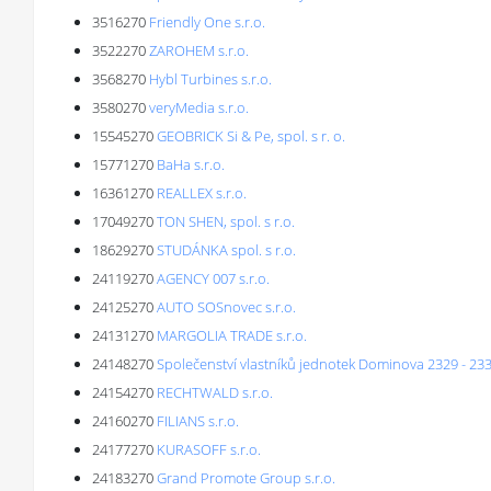
3516270
Friendly One s.r.o.
3522270
ZAROHEM s.r.o.
3568270
Hybl Turbines s.r.o.
3580270
veryMedia s.r.o.
15545270
GEOBRICK Si & Pe, spol. s r. o.
15771270
BaHa s.r.o.
16361270
REALLEX s.r.o.
17049270
TON SHEN, spol. s r.o.
18629270
STUDÁNKA spol. s r.o.
24119270
AGENCY 007 s.r.o.
24125270
AUTO SOSnovec s.r.o.
24131270
MARGOLIA TRADE s.r.o.
24148270
Společenství vlastníků jednotek Dominova 2329 - 23
24154270
RECHTWALD s.r.o.
24160270
FILIANS s.r.o.
24177270
KURASOFF s.r.o.
24183270
Grand Promote Group s.r.o.