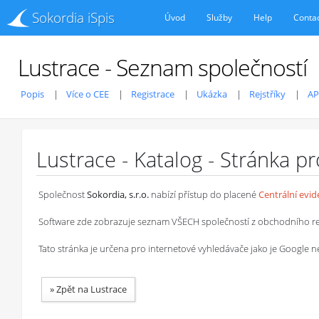
Sokordia iSpis
Úvod
Služby
Help
Conta
Lustrace - Seznam společností
Popis
Více o CEE
Registrace
Ukázka
Rejstříky
AP
Lustrace - Katalog - Stránka p
Společnost
Sokordia, s.r.o.
nabízí přístup do placené
Centrální evi
Software zde zobrazuje seznam VŠECH společností z obchodního rejstř
Tato stránka je určena pro internetové vyhledávače jako je Google
»
Zpět na Lustrace