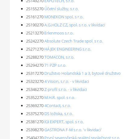
25149270
EXPOTECH, s.r.o.
25155270
Účetní služby, s.r.o.
25161270
MONEKON spol. s r.o.
25190270
A.G.HOLZ CZ, spol. s r.o. v likvidaci
25213270
Erlenmoos s.r.o.
25242270
Absolute Czech Trade spol. s r.o.
25271270
HÁJEK ENGINEERING s.r.o.
25288270
TOMACON, s.r.o.
25294270
71 PZP s.r.o.
25317270
Družstvo Holandská 1 a 3, bytové družstvo
25323270
4 Vision, s.r.o. - v likvidaci
25346270
Z-profil s.r.o. - v likvidaci
25352270
M.H.R. spol. s r.o.
25369270
4Contact, s.r.o.
25375270
DS ložiska, s.r.o.
25381270
IGI EXPERT, spol. s r.o.
25398270
GASTRONA F-M s.r.o. 'v likvidaci'
25404270
První severočeská realitní společnost s.r.o.