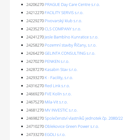
24206270
PRAGUE Day Care Centre s.r.o.
24212270
FACILITY SERVIS s.r.o.
24229270
Pivovarský klub s.r.o.
24235270
CLS COMPANY s.r.o.
24241270
Jesle Bambíno Kunratice s.r.o.
24258270
Pozemní stavby Říčany, s.r.o.
24264270
GELINTA CONSULTING s.r.o.
24270270
PENKEN s.r.o.
24287270
Kasabin Stav s.r.o.
24293270
K - Facility, s.r.o.
24316270
Red Link s.r.o.
24669270
FVE Kolín s.r.o.
24675270
Mila-Vit s.r.o.
24681270
MV INVESTIC s.r.o.
24698270
Společenství vlastníků jednotek čp. 2080/22
24710270
Oblekovice Green Power s.r.o.
24733270
EGOLI s.r.o.