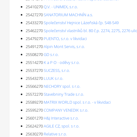
25410270
Q.V. - UNIMEX, s.r.o.
25427270
SANATORIUM MACHNÍN a.s.
25433270
Společenství Hejnice Lázeňská čp. 548-549
25462270
Společenství vlastníků bl. 80 č.p. 2274, 2275, 2276 
25479270
PUENTO, s.r.o. v likvidaci
25491270
Alpin Mont Servis, s.r.o.
25508270
GD s.r.o.
25514270
K a P O - oděvy s.r.o.
25537270
SUCZESS, s.r.o.
25543270
LUUK s.r.o.
25566270
NECHORY spol. s r.o.
25572270
Stavebniny Trade s.r.o.
25589270
MATRIX WORLD spol. s r.o. - v likvidaci
25595270
COMPANY VENEDIK s.r.o.
25601270
H&J Interactive s.r.o.
25624270
AGILE CZ, spol. s r.o.
25630270
Relative s.r.o.