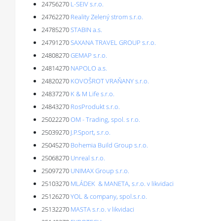
24756270
L-SEIV s.r.o.
24762270
Reality Zelený strom s.r.o.
24785270
STABIN a.s.
24791270
SAXANA TRAVEL GROUP s.r.o.
24808270
GEMAP s.r.o.
24814270
NAPOLO a.s.
24820270
KOVOŠROT VRAŇANY s.r.o.
24837270
K & M Life s.r.o.
24843270
RosProdukt s.r.o.
25022270
OM - Trading, spol. s r.o.
25039270
J.P.Sport, s.r.o.
25045270
Bohemia Build Group s.r.o.
25068270
Unreal s.r.o.
25097270
UNIMAX Group s.r.o.
25103270
MLÁDEK & MANETA, s.r.o. v likvidaci
25126270
YOL & company, spol.s.r.o.
25132270
MASTA s.r.o. v likvidaci