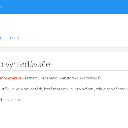
ct
I
Ceník
ro vyhledávače
dence exekucí
– seznamu vedeného Exekutorskou komorou ČR.
íku, nikoliv pouze těch, které mají exekuci. Pro ověření, zda je společnost v 
 nebo Seznam.