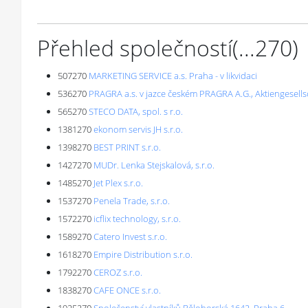
Přehled společností
(...
270
)
507270
MARKETING SERVICE a.s. Praha - v likvidaci
536270
PRAGRA a.s. v jazce českém PRAGRA A.G., Aktiengesell
565270
STECO DATA, spol. s r.o.
1381270
ekonom servis JH s.r.o.
1398270
BEST PRINT s.r.o.
1427270
MUDr. Lenka Stejskalová, s.r.o.
1485270
Jet Plex s.r.o.
1537270
Penela Trade, s.r.o.
1572270
icflix technology, s.r.o.
1589270
Catero Invest s.r.o.
1618270
Empire Distribution s.r.o.
1792270
CEROZ s.r.o.
1838270
CAFE ONCE s.r.o.