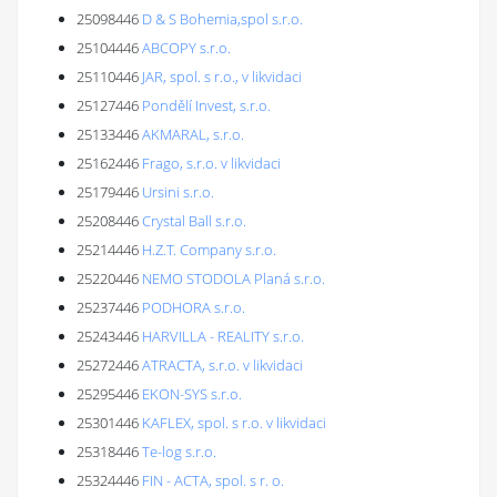
25098446
D & S Bohemia,spol s.r.o.
25104446
ABCOPY s.r.o.
25110446
JAR, spol. s r.o., v likvidaci
25127446
Pondělí Invest, s.r.o.
25133446
AKMARAL, s.r.o.
25162446
Frago, s.r.o. v likvidaci
25179446
Ursini s.r.o.
25208446
Crystal Ball s.r.o.
25214446
H.Z.T. Company s.r.o.
25220446
NEMO STODOLA Planá s.r.o.
25237446
PODHORA s.r.o.
25243446
HARVILLA - REALITY s.r.o.
25272446
ATRACTA, s.r.o. v likvidaci
25295446
EKON-SYS s.r.o.
25301446
KAFLEX, spol. s r.o. v likvidaci
25318446
Te-log s.r.o.
25324446
FIN - ACTA, spol. s r. o.