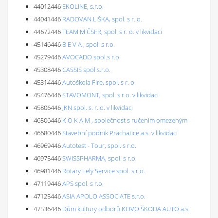
44012446
EKOLINE, s.r.o.
44041446
RADOVAN LIŠKA, spol. s r. o.
44672446
TEAM M ČSFR, spol. s r. o. v likvidaci
45146446
B E V A , spol. s r.o.
45279446
AVOCADO spol.s r.o.
45308446
CASSIS spol.s.r.o.
45314446
Autoškola Fire, spol. s r. o.
45476446
STAVOMONT, spol. s r.o. v likvidaci
45806446
JKN spol. s. r. o. v likvidaci
46506446
K O K A M , společnost s ručením omezeným
46680446
Stavební podnik Prachatice a.s. v likvidaci
46969446
Autotest - Tour, spol. s r.o.
46975446
SWISSPHARMA, spol. s r.o.
46981446
Rotary Lely Service spol. s r.o.
47119446
APS spol. s r.o.
47125446
ASIA APOLO ASSOCIATE s.r.o.
47536446
Dům kultury odborů KOVO ŠKODA AUTO a.s.