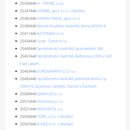
25330446
H - TREND, s.r.o.
25347446
VORBIS, spol. s r.o. v likvidaci
25382446
AARON TRADE, spol. s r.o.
25399446
Bytové družstvo vlastníků domu BOGO-8
25411446
IM STRAKA s.r.o.
25434446
Scott - Czech s.r.o.
25440446
Společenství vlastníků Spartakiádní 265
25457446
Společenství vlastníků Balbínova 235/5 v Ústí
nad Labem
25463446
EUROGARANT-CZ s.r.o.
25492446
Společenství vlastníků jednotek domu č.p.
2903/10, Zeyerovo náměstí, Teplice v Čechách
25509446
EJMAFLEX s.r.o.
25515446
Alchemica s.r.o.
25521446
ROKOSPOL a.s.
25550446
TORX, s.r.o. v likvidaci
25567446
B AZIZ s.r.o. v likvidaci