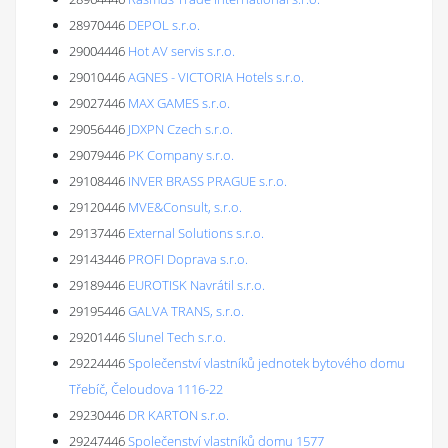
28970446
DEPOL s.r.o.
29004446
Hot AV servis s.r.o.
29010446
AGNES - VICTORIA Hotels s.r.o.
29027446
MAX GAMES s.r.o.
29056446
JDXPN Czech s.r.o.
29079446
PK Company s.r.o.
29108446
INVER BRASS PRAGUE s.r.o.
29120446
MVE&Consult, s.r.o.
29137446
External Solutions s.r.o.
29143446
PROFI Doprava s.r.o.
29189446
EUROTISK Navrátil s.r.o.
29195446
GALVA TRANS, s.r.o.
29201446
Slunel Tech s.r.o.
29224446
Společenství vlastníků jednotek bytového domu
Třebíč, Čeloudova 1116-22
29230446
DR KARTON s.r.o.
29247446
Společenství vlastníků domu 1577