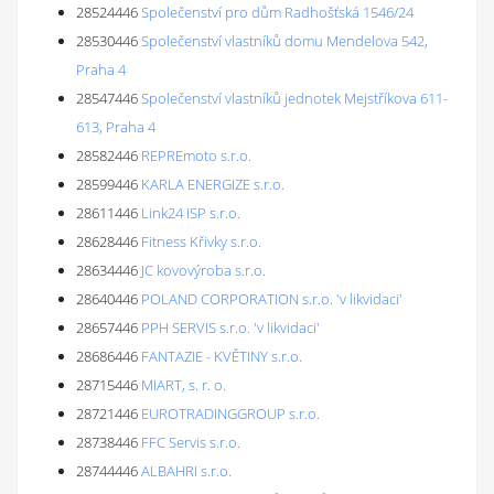
28524446
Společenství pro dům Radhošťská 1546/24
28530446
Společenství vlastníků domu Mendelova 542,
Praha 4
28547446
Společenství vlastníků jednotek Mejstříkova 611-
613, Praha 4
28582446
REPREmoto s.r.o.
28599446
KARLA ENERGIZE s.r.o.
28611446
Link24 ISP s.r.o.
28628446
Fitness Křivky s.r.o.
28634446
JC kovovýroba s.r.o.
28640446
POLAND CORPORATION s.r.o. 'v likvidaci'
28657446
PPH SERVIS s.r.o. 'v likvidaci'
28686446
FANTAZIE - KVĚTINY s.r.o.
28715446
MIART, s. r. o.
28721446
EUROTRADINGGROUP s.r.o.
28738446
FFC Servis s.r.o.
28744446
ALBAHRI s.r.o.