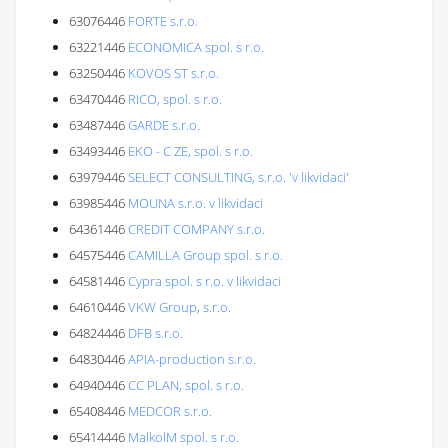
63076446
FORTE s.r.o.
63221446
ECONOMICA spol. s r.o.
63250446
KOVOS ST s.r.o.
63470446
RICO, spol. s r.o.
63487446
GARDE s.r.o.
63493446
EKO - C ZE, spol. s r.o.
63979446
SELECT CONSULTING, s.r.o. 'v likvidaci'
63985446
MOUNA s.r.o. v likvidaci
64361446
CREDIT COMPANY s.r.o.
64575446
CAMILLA Group spol. s r.o.
64581446
Cypra spol. s r.o. v likvidaci
64610446
VKW Group, s.r.o.
64824446
DFB s.r.o.
64830446
APIA-production s.r.o.
64940446
CC PLAN, spol. s r.o.
65408446
MEDCOR s.r.o.
65414446
MalkolM spol. s r.o.