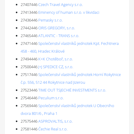
27407446
Czech Travel Agency s.r.o.
27413446
Eminency of human s.r.o. v likvidaci
27436446
Pemasky s.r.o.
27442446
ORIS GREGORY, s.r.o.
27465446
ATLANTIC - TRANS s.r.o.
27471446
Společenství vlastníků jednotek Kpt. Fechtnera
458 - 460, Hradec Králové
27494446
K+K Chotěboř, s.r.o.
27500446
J+J SPEDICE CZ, s.r.o.
27517446
Společenství vlastníků jednotek Horní Rokytnice
č.p. 556, 512 44 Rokytnice nad Jizerou
27523446
TIME OUT TSJECHIË INVESTMENTS s.r.o.
27546446
Peculium s.r.o.
27569446
Společenství vlastníků jednotek U Obecního
dvora 801/6 , Praha 1
27575446
ASPROVALTIS, s.r.o.
27581446
Čechie Real s.r.o.