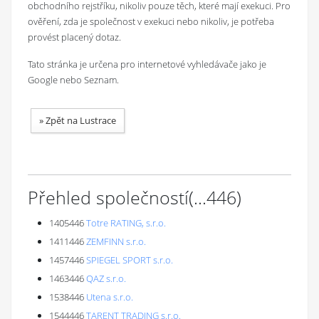
obchodního rejstříku, nikoliv pouze těch, které mají exekuci. Pro
ověření, zda je společnost v exekuci nebo nikoliv, je potřeba
provést placený dotaz.
Tato stránka je určena pro internetové vyhledávače jako je
Google nebo Seznam.
»
Zpět na Lustrace
Přehled společností
(...
446
)
1405446
Totre RATING, s.r.o.
1411446
ZEMFINN s.r.o.
1457446
SPIEGEL SPORT s.r.o.
1463446
QAZ s.r.o.
1538446
Utena s.r.o.
1544446
TARENT TRADING s.r.o.