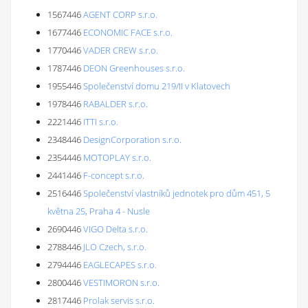
1567446
AGENT CORP s.r.o.
1677446
ECONOMIC FACE s.r.o.
1770446
VADER CREW s.r.o.
1787446
DEON Greenhouses s.r.o.
1955446
Společenství domu 219/II v Klatovech
1978446
RABALDER s.r.o.
2221446
ITTI s.r.o.
2348446
DesignCorporation s.r.o.
2354446
MOTOPLAY s.r.o.
2441446
F-concept s.r.o.
2516446
Společenství vlastníků jednotek pro dům 451, 5
května 25, Praha 4 - Nusle
2690446
VIGO Delta s.r.o.
2788446
JLO Czech, s.r.o.
2794446
EAGLECAPES s.r.o.
2800446
VESTIMORON s.r.o.
2817446
Prolak servis s.r.o.