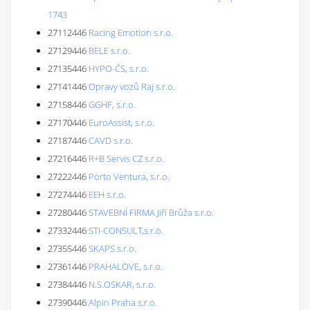
1743
27112446
Racing Emotion s.r.o.
27129446
BELE s.r.o.
27135446
HYPO-ČS, s.r.o.
27141446
Opravy vozů Raj s.r.o.
27158446
GGHF, s.r.o.
27170446
EuroAssist, s.r.o.
27187446
CAVD s.r.o.
27216446
R+B Servis CZ s.r.o.
27222446
Porto Ventura, s.r.o.
27274446
EEH s.r.o.
27280446
STAVEBNÍ FIRMA Jiří Brůža s.r.o.
27332446
STI-CONSULT,s.r.o.
27355446
SKAPS s.r.o.
27361446
PRAHALOVE, s.r.o.
27384446
N.S.OSKAR, s.r.o.
27390446
Alpin Praha s.r.o.