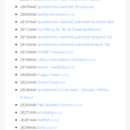
28078446
Společenství vlastníků Žimutice 42
28090446
Sedmý Kontinent s.r.o.
28107446
Společenství vlastníků jednotek Na Skalce 964
28113446
SVJ Větrná 28, 30, 32 České Budějovice
28136446
Společenství vlastníků jednotek Vyskytná 162
28142446
Společenství vlastníků jednotek Rozkoš 109
28159446
FORBET moravia s.r.o.
28188446
Lafleur Information Architects s.r.o.
28194446
Maxim - Naděžda s.r.o.
28200446
Prague Tower s.r.o.
28223446
StratoCruiser a.s.
28246446
Společenství U Libosadu - Slezská 1439/54,
Praha 2
28269446
P&K stavební činnost, s.r.o.
28275446
prodialog s.r.o.
28281446
Redfish, s.r.o.
28298446
Boko 2 s.r.o.