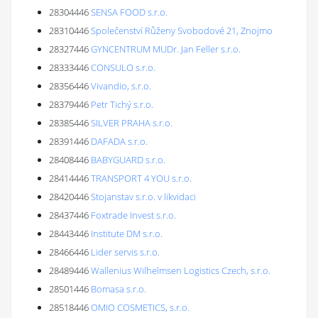
28304446
SENSA FOOD s.r.o.
28310446
Společenství Růženy Svobodové 21, Znojmo
28327446
GYNCENTRUM MUDr. Jan Feller s.r.o.
28333446
CONSULO s.r.o.
28356446
Vivandio, s.r.o.
28379446
Petr Tichý s.r.o.
28385446
SILVER PRAHA s.r.o.
28391446
DAFADA s.r.o.
28408446
BABYGUARD s.r.o.
28414446
TRANSPORT 4 YOU s.r.o.
28420446
Stojanstav s.r.o. v likvidaci
28437446
Foxtrade Invest s.r.o.
28443446
Institute DM s.r.o.
28466446
Lider servis s.r.o.
28489446
Wallenius Wilhelmsen Logistics Czech, s.r.o.
28501446
Bomasa s.r.o.
28518446
OMIO COSMETICS, s.r.o.