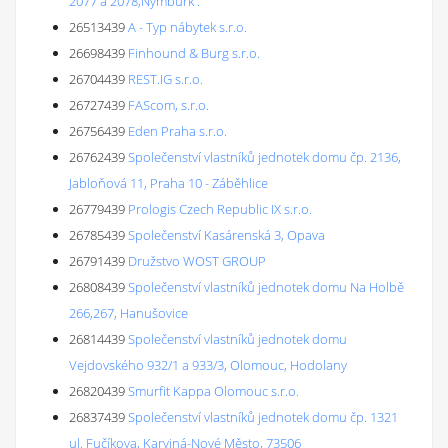
2077 a 2078,Nymburk'.
26513439
A - Typ nábytek s.r.o.
26698439
Finhound & Burg s.r.o.
26704439
REST.IG s.r.o.
26727439
FAScom, s.r.o.
26756439
Eden Praha s.r.o.
26762439
Společenství vlastníků jednotek domu čp. 2136,
Jabloňová 11, Praha 10 - Záběhlice
26779439
Prologis Czech Republic IX s.r.o.
26785439
Společenství Kasárenská 3, Opava
26791439
Družstvo WOST GROUP
26808439
Společenství vlastníků jednotek domu Na Holbě
266,267, Hanušovice
26814439
Společenství vlastníků jednotek domu
Vejdovského 932/1 a 933/3, Olomouc, Hodolany
26820439
Smurfit Kappa Olomouc s.r.o.
26837439
Společenství vlastníků jednotek domu čp. 1321
ul. Fučíkova, Karviná-Nové Město, 73506