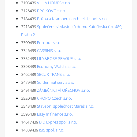
3103439
VILLA HOMES s.r.o.
3126439
PPC-KOVO s.r.o.
3184439
Brůha a Krampera, architekti, spol. s r.o.
3213439
Společenství vlastníků domu Kateřinská č.p. 489,
Praha 2
3300439
Europur s.r.o.
3346439
CASSINIS s.r.o.
3352439
LILY&ROSE PRAGUE s.r.o.
3398439
Economy Watch, s.r.o.
3462439
SECUR TRANS s.r.o.
3479439
Soldenmat servis a.s.
3491439
ZÁMEČNICTVÍ OŘECHOV s.r.o.
3520439
CHOPO Czech s.r.o.
3543439
Stavební společnost Mareš s.r.o.
3595439
Easy m finance s.r.o.
14617439
B D Expres spol. s r.o.
14889439
ISIS spol. s r.o.