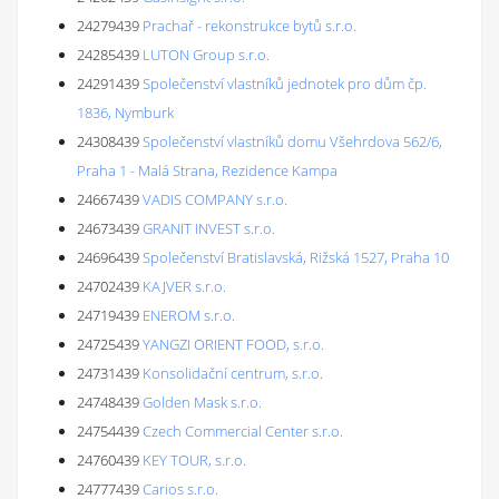
24279439
Prachař - rekonstrukce bytů s.r.o.
24285439
LUTON Group s.r.o.
24291439
Společenství vlastníků jednotek pro dům čp.
1836, Nymburk
24308439
Společenství vlastníků domu Všehrdova 562/6,
Praha 1 - Malá Strana, Rezidence Kampa
24667439
VADIS COMPANY s.r.o.
24673439
GRANIT INVEST s.r.o.
24696439
Společenství Bratislavská, Rižská 1527, Praha 10
24702439
KAJVER s.r.o.
24719439
ENEROM s.r.o.
24725439
YANGZI ORIENT FOOD, s.r.o.
24731439
Konsolidační centrum, s.r.o.
24748439
Golden Mask s.r.o.
24754439
Czech Commercial Center s.r.o.
24760439
KEY TOUR, s.r.o.
24777439
Carios s.r.o.