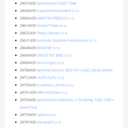
28573439
Společenství Zubří 1048
28596439
Supreme Investment s.r.o.
28602439
NÁBYTEK FRÉZKA s.r.o.
28619439
Simple Trade s.r.o.
28625439
Obaly Valmez s.r.o.
28631439
Svoboda Stolařství Hodoňovice s.r.o.
28648439
MAXCHIP s.r.o.
28654439
CROSS TEC BIKE s.r.o.
28660439
Stone Hypo s.r.o.
28706439
Společenství pro dům 431 a 432 Letná Liberec
28712439
LASTA SUN, s.r.o.
28735439
Academia Liberty s.r.o.
28741439
M&R Motyčka s.r.o.
28764439
Společenství vlastníků, U Studénky 1293-1295 v
Nové Pace
28770439
Salience a.s.
28787439
Storepark s.r.o.