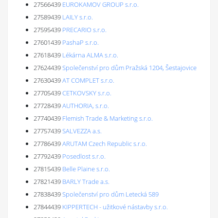
27566439
EUROKAMOV GROUP s.r.o.
27589439
LAILY s.r.o.
27595439
PRECARIO s.r.o.
27601439
PashaP s.r.o.
27618439
Lékárna ALMA s.r.o.
27624439
Společenství pro dům Pražská 1204, Šestajovice
27630439
AT COMPLET s.r.o.
27705439
CETKOVSKY s.r.o.
27728439
AUTHORIA, s.r.o.
27740439
Flemish Trade & Marketing s.r.o.
27757439
SALVEZZA a.s.
27786439
ARUTAM Czech Republic s.r.o.
27792439
Posedlost s.r.o.
27815439
Belle Plaine s.r.o.
27821439
BARLY Trade a.s.
27838439
Společenství pro dům Letecká 589
27844439
KIPPERTECH - užitkové nástavby s.r.o.