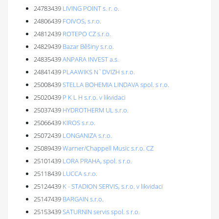
24783439
LIVING POINT s. r. o.
24806439
FOIVOS, s.r.o.
24812439
ROTEPO CZ s.r.o.
24829439
Bazar Běšiny s.r.o.
24835439
ANPARA INVEST a.s.
24841439
PLAAWIKS N`DVIZH s.r.o.
25008439
STELLA BOHEMIA LINDAVA spol. s r.o.
25020439
P K L H s.r.o. v likvidaci
25037439
HYDROTHERM UL s.r.o.
25066439
KIROS s.r.o.
25072439
LONGANIZA s.r.o.
25089439
Warner/Chappell Music s.r.o. CZ
25101439
LORA PRAHA, spol. s r.o.
25118439
LUCCA s.r.o.
25124439
K - STADION SERVIS, s.r.o. v likvidaci
25147439
BARGAIN s.r.o.
25153439
SATURNIN servis spol. s r.o.