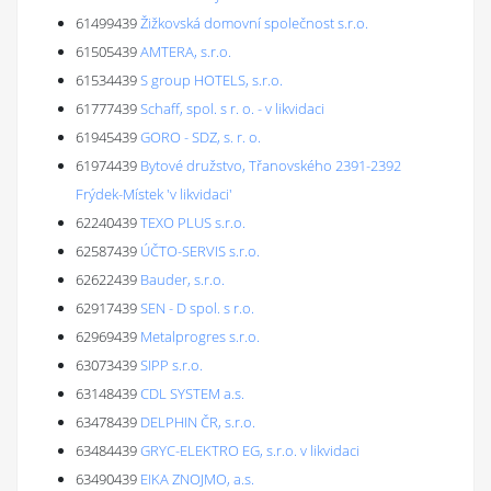
61499439
Žižkovská domovní společnost s.r.o.
61505439
AMTERA, s.r.o.
61534439
S group HOTELS, s.r.o.
61777439
Schaff, spol. s r. o. - v likvidaci
61945439
GORO - SDZ, s. r. o.
61974439
Bytové družstvo, Třanovského 2391-2392
Frýdek-Místek 'v likvidaci'
62240439
TEXO PLUS s.r.o.
62587439
ÚČTO-SERVIS s.r.o.
62622439
Bauder, s.r.o.
62917439
SEN - D spol. s r.o.
62969439
Metalprogres s.r.o.
63073439
SIPP s.r.o.
63148439
CDL SYSTEM a.s.
63478439
DELPHIN ČR, s.r.o.
63484439
GRYC-ELEKTRO EG, s.r.o. v likvidaci
63490439
EIKA ZNOJMO, a.s.