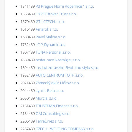
1541439
P3 Prague Horni Pocernice 1 s.r.o.
1558439
HYPO Broker Trust s.r.o.
1570439
GTL CZECH, s.r.o.
1616439
Amarok s.r.o.
1680439
Pavel Malina s.r.o.
1732439
I.C.P. Dynamic a.s.
1807439
TUNA Personal s.r.o.
1859439
restaurace Nostalgie, s.r.o.
1894439
Institut zdravého životního stylu s.r.o.
1952439
AUTO CENTRUM TOTH s.r.o.
2021439
Zámecký dvůr Líčkov s.r.o.
2044439
Lyncis Beta s.r.o.
2050439
Murcia, s.r.o.
2131439
TRUSTMAN Finance s.r.o.
2154439
OM Consulting s.r.o.
2206439
TerraLines s.r.o.
2287439
CZECH - WELDING COMPANY s.r.o.