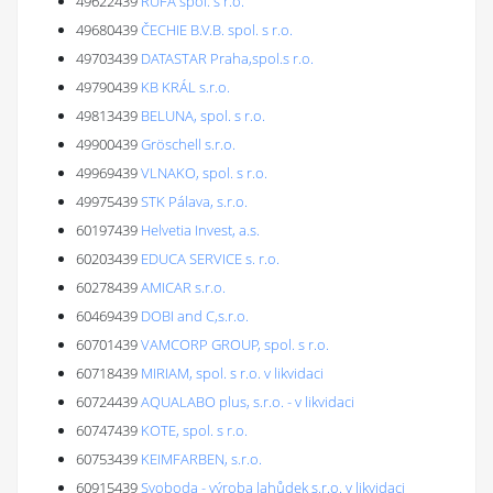
49622439
RUFA spol. s r.o.
49680439
ČECHIE B.V.B. spol. s r.o.
49703439
DATASTAR Praha,spol.s r.o.
49790439
KB KRÁL s.r.o.
49813439
BELUNA, spol. s r.o.
49900439
Gröschell s.r.o.
49969439
VLNAKO, spol. s r.o.
49975439
STK Pálava, s.r.o.
60197439
Helvetia Invest, a.s.
60203439
EDUCA SERVICE s. r.o.
60278439
AMICAR s.r.o.
60469439
DOBI and C,s.r.o.
60701439
VAMCORP GROUP, spol. s r.o.
60718439
MIRIAM, spol. s r.o. v likvidaci
60724439
AQUALABO plus, s.r.o. - v likvidaci
60747439
KOTE, spol. s r.o.
60753439
KEIMFARBEN, s.r.o.
60915439
Svoboda - výroba lahůdek s.r.o. v likvidaci