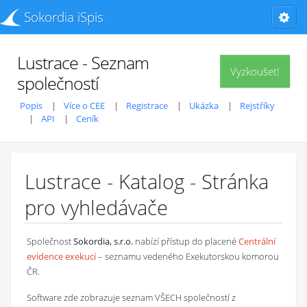
Sokordia iSpis
Lustrace - Seznam
Vyzkoušet!
společností
Popis
Více o CEE
Registrace
Ukázka
Rejstříky
API
Ceník
Lustrace - Katalog - Stránka
pro vyhledávače
Společnost
Sokordia, s.r.o.
nabízí přístup do placené
Centrální
evidence exekucí
– seznamu vedeného Exekutorskou komorou
ČR.
Software zde zobrazuje seznam VŠECH společností z