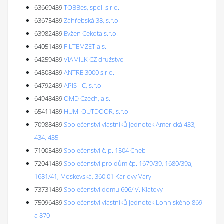
63669439
TOBBes, spol. s r.o.
63675439
Záhřebská 38, s.r.o.
63982439
Evžen Cekota s.r.o.
64051439
FILTEMZET a.s.
64259439
VIAMILK CZ družstvo
64508439
ANTRE 3000 s.r.o.
64792439
APIS - C, s.r.o.
64948439
OMD Czech, a.s.
65411439
HUMI OUTDOOR, s.r.o.
70988439
Společenství vlastníků jednotek Americká 433,
434, 435
71005439
Společenství č. p. 1504 Cheb
72041439
Společenství pro dům čp. 1679/39, 1680/39a,
1681/41, Moskevská, 360 01 Karlovy Vary
73731439
Společenství domu 606/IV. Klatovy
75096439
Společenství vlastníků jednotek Lohniského 869
a 870