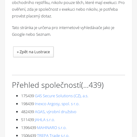
obchodního rejstříku, nikoliv pouze těch, které mají exekuci. Pro
ověření, zda je společnost v exekuci nebo nikoliv, je potřeba
provést placený dotaz.
Tato stránka je určena pro internetové vyhledávače jako je
Google nebo Seznam.
»
Zpět na Lustrace
Přehled společností
(...
439
)
175439
G4S Secure Solutions (CZ), a.s.
198439
Inexco Argosy, spol. s r.o.
482439
AGAS, výrobní družstvo
511439
JAHLA s.r.o.
1396439
MAHINARO s.r.o.
1506439
TREPA Trade s.r.o.