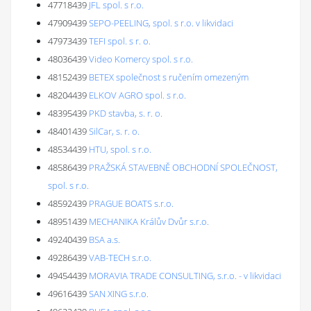
47718439
JFL spol. s r.o.
47909439
SEPO-PEELING, spol. s r.o. v likvidaci
47973439
TEFI spol. s r. o.
48036439
Video Komercy spol. s r.o.
48152439
BETEX společnost s ručením omezeným
48204439
ELKOV AGRO spol. s r.o.
48395439
PKD stavba, s. r. o.
48401439
SilCar, s. r. o.
48534439
HTU, spol. s r.o.
48586439
PRAŽSKÁ STAVEBNĚ OBCHODNÍ SPOLEČNOST,
spol. s r.o.
48592439
PRAGUE BOATS s.r.o.
48951439
MECHANIKA Králův Dvůr s.r.o.
49240439
BSA a.s.
49286439
VAB-TECH s.r.o.
49454439
MORAVIA TRADE CONSULTING, s.r.o. - v likvidaci
49616439
SAN XING s.r.o.