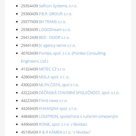
29354439
Selfcon Systems, s.r.o.
29360439
P.B.R. GROUP, s.r.o.
29377439
BH TRANS s.r.o.
29383439
LOGODream s.r.o.
29412439
BED - DOOR s.r.o.
29441439
JV agency servis s.r.o.
40763439
Pontex, spol. s r.o. (Pontex Consulting
Engineers, Ltd.)
41324439
METEC CZ s.r.o.
42869439
MOLA spol. s r. o.
43002439
MLÝN ČISTÁ, spol s r.o.
43222439
DĚČÍNSKÁ STAVEBNÍ SPOLEČNOST, spol. s r.o.
44223439
FilmS news s.r.o.
44269439
KHAANZAA spol. s r.o.
44848439
LOGITRON, společnost s ručením omezeným
44964439
RONIE, spol. s r.o. v likvidaci
45195439
R & R KÁMEN s.r.o. 'v likvidaci'