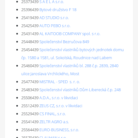
25373439
S A E L A s.r.o.
25396439
Bytové družstvo F 18
25419439
AD STUDIO s.r.o.
25425439
AUTO PEBO s.r.o.
25431439
AL KAITOOB COMPANY spol. s r.o.
25448439
Společenství Bezručova 849
25454439
Společenství vlastníků bytových jednotek domu
čp. 1580 a 1581, ul. Sokolská, Roudnice nad Labem
25460439
Společenství vlastníků bl. 288 č.p. 2839, 2840
ulice Jaroslava Vrchlického, Most
25477439
MISTRAL - SPED s. r. o.
25483439
Společenství vlastníků Dům Liberecká č.p. 248
25506439
A.D.A., s.r.o. v likvidaci
25512439
ZEUS CZ, s.r.o. v likvidaci
25529439
CS FINAL, s.r.o.
25541439
ZELTR AGRO a.s.
25564439
EURO-BUSINESS, s.r.o.
25570439
CLAUHAN s.r.o.