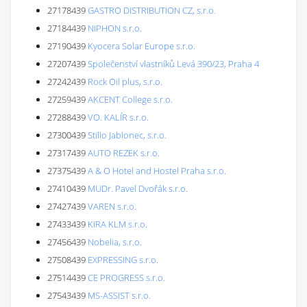
27178439
GASTRO DISTRIBUTION CZ, s.r.o.
27184439
NIPHON s.r.o.
27190439
Kyocera Solar Europe s.r.o.
27207439
Společenství vlastníků Levá 390/23, Praha 4
27242439
Rock Oil plus, s.r.o.
27259439
AKCENT College s.r.o.
27288439
VO. KALÍR s.r.o.
27300439
Stillo Jablonec, s.r.o.
27317439
AUTO REZEK s.r.o.
27375439
A & O Hotel and Hostel Praha s.r.o.
27410439
MUDr. Pavel Dvořák s.r.o.
27427439
VAREN s.r.o.
27433439
KIRA KLM s.r.o.
27456439
Nobelia, s.r.o.
27508439
EXPRESSING s.r.o.
27514439
CE PROGRESS s.r.o.
27543439
MS-ASSIST s.r.o.