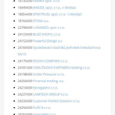
16735439
EMMKA spol. s r.o.
16949439
JAMODI, spol. s r.o., v likvidaci
18054439
SPEKTRUM, spol. s r.o. 'v likvidaci'
18164439
JITONA a.s.
22798439
LUNAMED, spol. s r.o.
24123439
BUZZ SHOPS, s.r.o.
24152439
Powerful Design a.s.
24169439
Společenství vlastníků jednotek Veleslavínova
93/10
24175439
RODAS COMPANY s.r.o.
24181439
VORLÍČKOVÁ PARTNERS Holding s.r.o.
24198439
Under Pressure s.r.o.
24204439
Financial trading, a.s.
24210439
benegastro s.r.o.
24227439
LAMITECH GROUP s.r.o.
24233439
Customer Perfect Solution s.r.o.
24256439
Poříč 8 s.r.o.
24262439
Gasinsight s.r.o.