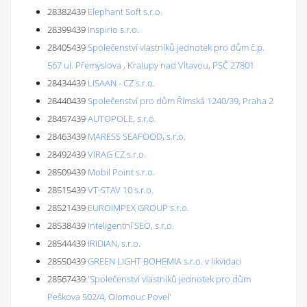
28382439
Elephant Soft s.r.o.
28399439
Inspirio s.r.o.
28405439
Společenství vlastníků jednotek pro dům č.p.
567 ul. Přemyslova , Kralupy nad Vltavou, PSČ 27801
28434439
LISAAN - CZ s.r.o.
28440439
Společenství pro dům Římská 1240/39, Praha 2
28457439
AUTOPOLE, s.r.o.
28463439
MARESS SEAFOOD, s.r.o.
28492439
VIRAG CZ s.r.o.
28509439
Mobil Point s.r.o.
28515439
VT-STAV 10 s.r.o.
28521439
EUROIMPEX GROUP s.r.o.
28538439
Inteligentní SEO, s.r.o.
28544439
IRIDIAN, s.r.o.
28550439
GREEN LIGHT BOHEMIA s.r.o. v likvidaci
28567439
'Společenství vlastníků jednotek pro dům
Peškova 502/4, Olomouc Povel'