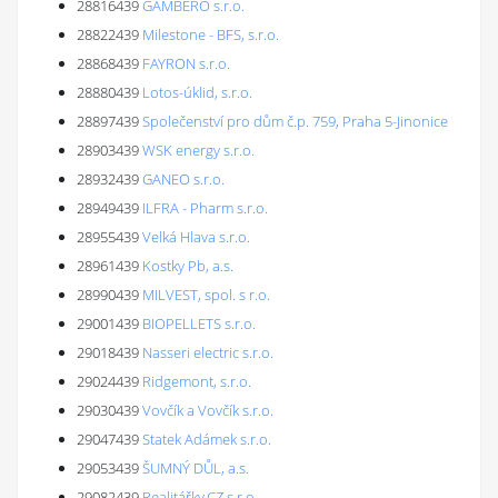
28816439
GAMBERO s.r.o.
28822439
Milestone - BFS, s.r.o.
28868439
FAYRON s.r.o.
28880439
Lotos-úklid, s.r.o.
28897439
Společenství pro dům č.p. 759, Praha 5-Jinonice
28903439
WSK energy s.r.o.
28932439
GANEO s.r.o.
28949439
ILFRA - Pharm s.r.o.
28955439
Velká Hlava s.r.o.
28961439
Kostky Pb, a.s.
28990439
MILVEST, spol. s r.o.
29001439
BIOPELLETS s.r.o.
29018439
Nasseri electric s.r.o.
29024439
Ridgemont, s.r.o.
29030439
Vovčík a Vovčík s.r.o.
29047439
Statek Adámek s.r.o.
29053439
ŠUMNÝ DŮL, a.s.
29082439
Realitářky.CZ s.r.o.