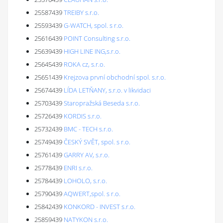
25587439
TREIBY s.r.o.
25593439
G-WATCH, spol. s r.o.
25616439
POINT Consulting s.r.o.
25639439
HIGH LINE ING,s.r.o.
25645439
ROKA cz, s.r.o.
25651439
Krejzova první obchodní spol. s.r.o.
25674439
LÍDA LETŇANY, s.r.o. v likvidaci
25703439
Staropražská Beseda s.r.o.
25726439
KORDIS s.r.o.
25732439
BMC - TECH s.r.o.
25749439
ČESKÝ SVĚT, spol. s r.o.
25761439
GARRY AV, s.r.o.
25778439
ENRI s.r.o.
25784439
LOHOLO, s.r.o.
25790439
AQWERT,spol. s r.o.
25842439
KONKORD - INVEST s.r.o.
25859439
NATYKON s.r.o.