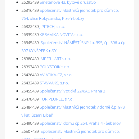
26293439
Smetanova 43, bytové družstvo
26316439
Společenství vlastníků jednotek pro dům čp.
764, ulice Rokycanská, Plzeň-Lobzy
26322439
JIPITECH, s.r.o.
26339439
KERAMIKA NOVITA s.r.o.
26345439
'Společenství NÁMĚSTÍ SNP čp. 395, čp. 396 a čp.
397 KYNŠPERK n/O'
26380439
IMPER - ART s.r.o.
26397439
POLYSTOIK s.r.o.
26426439
AVIATIKA-CZ, s.r.o.
26432439
STAVVAKS, s.r.o.
26455439
Společenství Votická 2245/3, Praha 3
26478439
FOR PEOPLE, s.r.o.
26484439
Společenství vlastníků jednotek v domě č.p. 978
v kat. území Libeň
26490439
Společenství domu čp.264, Praha 4 - Šeberov
26507439
'Společenství vlastníků jednotek pro dům čp.