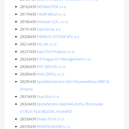
28162439
NEOMASTER s.r.o.
28179439
TAGIR MEGA s.r.o.
28185439
Release I.Q.A., s.r.o.
28191439
Espirancia, a s.
28208439
PIERRUS SYSTEM SPV, a.s.
28214439
DILUNI s.r.o.
28237439
East Port Projects s.r.o.
28243439
P3 Prague D1 Management s.r.o.
28266439
EHT GROUP, s.r.o.
28289439
ASALONTA, s.r.o.
28295439
Společenství pro dům Rooseveltova 998/19,
Znojmo
28318439
Gua Sha s.r.o.
28324439
Společenství vlastníků domu Zborovská
4178,4179,4180,4181, Kroměříž
28330439
Direto Porti s.r.o.
28376439
IRONTELEKOM s.r.o.