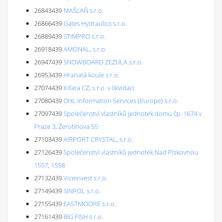
26843439
MAŠLAŇ s.r.o.
26866439
Gates Hydraulics s.r.o.
26889439
STIMPRO s.r.o.
26918439
AMONAL, s.r.o.
26947439
SNOWBOARD ZEZULA s.r.o.
26953439
Hranatá koule s.r.o.
27074439
Kifara CZ, s.r.o. v likvidaci
27080439
DHL Information Services (Europe) s.r.o.
27097439
Společenství vlastníků jednotek domu čp. 1674 v
Praze 3, Žerotínova 55
27103439
AIRPORT CRYSTAL, s.r.o.
27126439
Společenství vlastníků jednotek Nad Pískovnou
1557, 1558
27132439
Viceinvest s.r.o.
27149439
SINPOL s.r.o.
27155439
EASTMOORE s.r.o.
27161439
BIG FISH s.r.o.