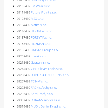
29105439
EM Wear s.r.o.
29111439
Future iPoint s.r.o.
29128439
M2X s.r.o.
29134439
Maťko s.r.o.
29140439
HEXAREAL s.r.o.
29157439
FORSYTIA s.r.o.
29163439
HOZMAN s.r.o.
29186439
UNISTA Group s.r.o.
29209439
Invasio s.r.o.
29215439
Gaspan, s.r.o.
29244439
CTs - Clever Tools s.r.o.
29250439
BUDERS CONSULTING s.r.o.
29267439
TC NvF s.r.o.
29273439
FACH střechy s.r.o.
29296439
Karel Porč, s.r.o.
29302439
D.TRANS service s.r.o.
29319439
MUDr. Daniel Kvapil s.r.o.