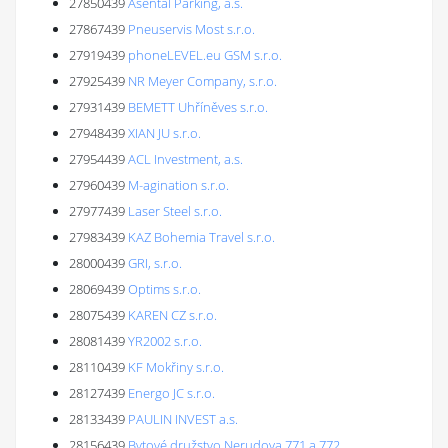
27850439
Asental Parking, a.s.
27867439
Pneuservis Most s.r.o.
27919439
phoneLEVEL.eu GSM s.r.o.
27925439
NR Meyer Company, s.r.o.
27931439
BEMETT Uhříněves s.r.o.
27948439
XIAN JU s.r.o.
27954439
ACL Investment, a.s.
27960439
M-agination s.r.o.
27977439
Laser Steel s.r.o.
27983439
KAZ Bohemia Travel s.r.o.
28000439
GRI, s.r.o.
28069439
Optims s.r.o.
28075439
KAREN CZ s.r.o.
28081439
YR2002 s.r.o.
28110439
KF Mokřiny s.r.o.
28127439
Energo JC s.r.o.
28133439
PAULIN INVEST a.s.
28156439
Bytové družstvo Nerudova 771 a 772