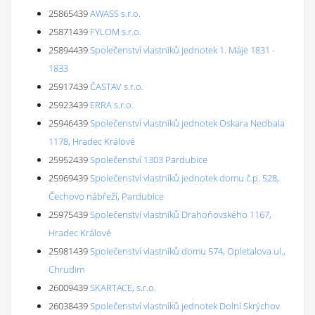
25865439
AWASS s.r.o.
25871439
FYLOM s.r.o.
25894439
Společenství vlastníků jednotek 1. Máje 1831 -
1833
25917439
ČASTAV s.r.o.
25923439
ERRA s.r.o.
25946439
Společenství vlastníků jednotek Oskara Nedbala
1178, Hradec Králové
25952439
Společenství 1303 Pardubice
25969439
Společenství vlastníků jednotek domu č.p. 528,
Čechovo nábřeží, Pardubice
25975439
Společenství vlastníků Drahoňovského 1167,
Hradec Králové
25981439
Společenství vlastníků domu 574, Opletalova ul.,
Chrudim
26009439
SKARTACE, s.r.o.
26038439
Společenství vlastníků jednotek Dolní Skrýchov