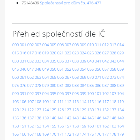
75148439
Společenství pro dům čp. 476-477
Přehled společností dle IČ
000
001
002
003
004
005
006
007
008
009
010
011
012
013
014
015
016
017
018
019
020
021
022
023
024
025
026
027
028
029
030
031
032
033
034
035
036
037
038
039
040
041
042
043
044
045
046
047
048
049
050
051
052
053
054
055
056
057
058
059
060
061
062
063
064
065
066
067
068
069
070
071
072
073
074
075
076
077
078
079
080
081
082
083
084
085
086
087
088
089
090
091
092
093
094
095
096
097
098
099
100
101
102
103
104
105
106
107
108
109
110
111
112
113
114
115
116
117
118
119
120
121
122
123
124
125
126
127
128
129
130
131
132
133
134
135
136
137
138
139
140
141
142
143
144
145
146
147
148
149
150
151
152
153
154
155
156
157
158
159
160
161
162
163
164
165
166
167
168
169
170
171
172
173
174
175
176
177
178
179