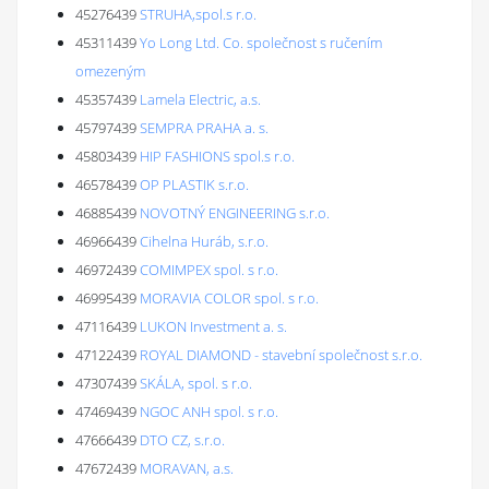
45276439
STRUHA,spol.s r.o.
45311439
Yo Long Ltd. Co. společnost s ručením
omezeným
45357439
Lamela Electric, a.s.
45797439
SEMPRA PRAHA a. s.
45803439
HIP FASHIONS spol.s r.o.
46578439
OP PLASTIK s.r.o.
46885439
NOVOTNÝ ENGINEERING s.r.o.
46966439
Cihelna Huráb, s.r.o.
46972439
COMIMPEX spol. s r.o.
46995439
MORAVIA COLOR spol. s r.o.
47116439
LUKON Investment a. s.
47122439
ROYAL DIAMOND - stavební společnost s.r.o.
47307439
SKÁLA, spol. s r.o.
47469439
NGOC ANH spol. s r.o.
47666439
DTO CZ, s.r.o.
47672439
MORAVAN, a.s.