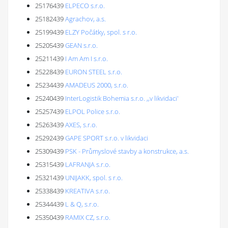
25176439
ELPECO s.r.o.
25182439
Agrachov, a.s.
25199439
ELZY Počátky, spol. s r.o.
25205439
GEAN s.r.o.
25211439
I Am Am I s.r.o.
25228439
EURON STEEL s.r.o.
25234439
AMADEUS 2000, s.r.o.
25240439
InterLogistik Bohemia s.r.o. ,,v likvidaci'
25257439
ELPOL Police s.r.o.
25263439
AXES, s.r.o.
25292439
GAPE SPORT s.r.o. v likvidaci
25309439
PSK - Průmyslové stavby a konstrukce, a.s.
25315439
LAFRANJA s.r.o.
25321439
UNIJAKK, spol. s r.o.
25338439
KREATIVA s.r.o.
25344439
L & Q, s.r.o.
25350439
RAMIX CZ, s.r.o.