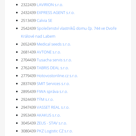
2322439
LAVIRION s.r.o.
2432439
EXPRESS AGENT s.r.o.
2513439
Calvia SE
2542439
Společenství vlastníků domu čp. 744 ve Dvoře
Králové nad Labem
2652439
Medical seeds s.r.o.
2681439
AVTONE s.r.o.
2704439
Tusacha servis s.r.o.
2762439
TABRIS DEAL s.r.o.
2779439
Hotovostonline.cz s.r.o.
2837439
SMIT Services s.r.o.
2895439
FIWA správa s.r.o.
2924439
TÝM s.r.o.
2947439
VASSET REAL s.r.o.
2953439
AKAKUS s.r.o.
3045439
ZEUS - STAV s.r.o.
3080439
PKZ Logistic CZ s.r.o.