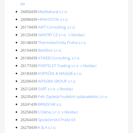
64
26050439
MedNatural s.r.o.
26096439
HRAKOSTAV s.r.o.
26119439
AWT Consulting, s.r.o.
26125439
GANTRY CZ s.r.o. 'v likvidaci'
26148439
Thermotechnika Praha s.r.o.
26154439
Beldibor s.r.o.
26160439
ATWEB Consulting, s.r.o.
26177439
PORTELET Trading s.r.o. v likvidaci
26183439
KOPEČEK & MAGGIE,s.r.o.
26206439
INTEGRA GROUP s.r.o.
26212439
SVBT s.r.o. v likvidaci
26235439
Petr Zapletal hudební vydavatelství, s.r.o.
26241439
BRNOCAR a.s.
26258439
U Dána, s.r.o. v likvidaci
26264439
Společenství Práče 63
26270439
K & A s.r.o.