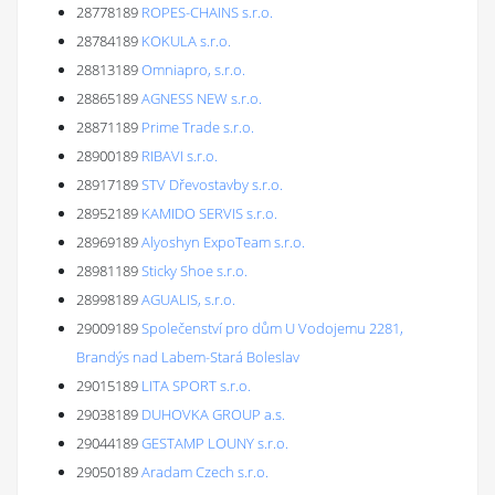
28778189
ROPES-CHAINS s.r.o.
28784189
KOKULA s.r.o.
28813189
Omniapro, s.r.o.
28865189
AGNESS NEW s.r.o.
28871189
Prime Trade s.r.o.
28900189
RIBAVI s.r.o.
28917189
STV Dřevostavby s.r.o.
28952189
KAMIDO SERVIS s.r.o.
28969189
Alyoshyn ExpoTeam s.r.o.
28981189
Sticky Shoe s.r.o.
28998189
AGUALIS, s.r.o.
29009189
Společenství pro dům U Vodojemu 2281,
Brandýs nad Labem-Stará Boleslav
29015189
LITA SPORT s.r.o.
29038189
DUHOVKA GROUP a.s.
29044189
GESTAMP LOUNY s.r.o.
29050189
Aradam Czech s.r.o.