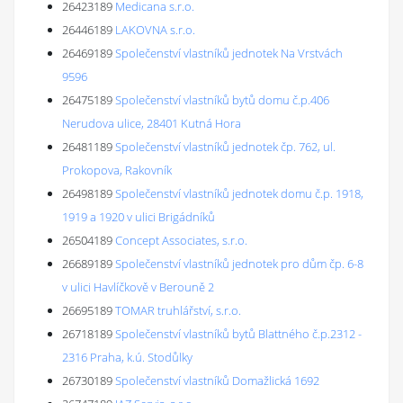
26423189
Medicana s.r.o.
26446189
LAKOVNA s.r.o.
26469189
Společenství vlastníků jednotek Na Vrstvách
9596
26475189
Společenství vlastníků bytů domu č.p.406
Nerudova ulice, 28401 Kutná Hora
26481189
Společenství vlastníků jednotek čp. 762, ul.
Prokopova, Rakovník
26498189
Společenství vlastníků jednotek domu č.p. 1918,
1919 a 1920 v ulici Brigádníků
26504189
Concept Associates, s.r.o.
26689189
Společenství vlastníků jednotek pro dům čp. 6-8
v ulici Havlíčkově v Berouně 2
26695189
TOMAR truhlářství, s.r.o.
26718189
Společenství vlastníků bytů Blattného č.p.2312 -
2316 Praha, k.ú. Stodůlky
26730189
Společenství vlastníků Domažlická 1692