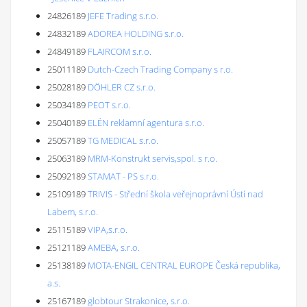
24826189
JEFE Trading s.r.o.
24832189
ADOREA HOLDING s.r.o.
24849189
FLAIRCOM s.r.o.
25011189
Dutch-Czech Trading Company s r.o.
25028189
DÖHLER CZ s.r.o.
25034189
PEOT s.r.o.
25040189
ELÉN reklamní agentura s.r.o.
25057189
TG MEDICAL s.r.o.
25063189
MRM-Konstrukt servis,spol. s r.o.
25092189
STAMAT - PS s.r.o.
25109189
TRIVIS - Střední škola veřejnoprávní Ústí nad
Labem, s.r.o.
25115189
VIPA,s.r.o.
25121189
AMEBA, s.r.o.
25138189
MOTA-ENGIL CENTRAL EUROPE Česká republika,
a.s.
25167189
globtour Strakonice, s.r.o.