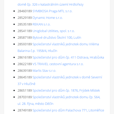
domě čp. 326 v katastrálním území Hrdlořezy
28460189
SYMBIOSA Praga MTL s.r.o.
28529189
Dynamic Home s.r.o.
28535189
REKAN s.r.o.
28541189
Uniglobal Utilities, spol. s r.o.
28587189
Bytové družstvo Školní 100, Lutín
28593189
Společenství vlastníků jednotek domu Viléma
Balarina č.p. 1958/4, Hlučín
28616189
Společenství pro dům čp. 411 Ostrava, Hrabůvka
28622189
VS TRAVEL cestovní agentura s.r.o.
28639189
Marlis Stav s.r.o.
28645189
Společenství vlastníků jednotek v domě Severní
37 v Hlučíně
28651189
Společenství pro dům čp. 1876, Frýdek-Místek
28703189
Společenství vlastníků jednotek domu čp. 564,
ul. 28. října, město Děčín
28749189
Společenství pro dům Palachova 771, Litoměřice