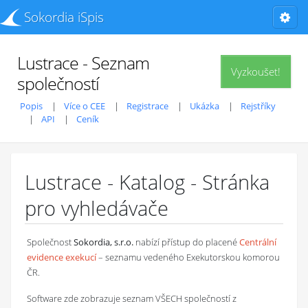
Sokordia iSpis
Lustrace - Seznam
Vyzkoušet!
společností
Popis
Více o CEE
Registrace
Ukázka
Rejstříky
API
Ceník
Lustrace - Katalog - Stránka
pro vyhledávače
Společnost
Sokordia, s.r.o.
nabízí přístup do placené
Centrální
evidence exekucí
– seznamu vedeného Exekutorskou komorou
ČR.
Software zde zobrazuje seznam VŠECH společností z