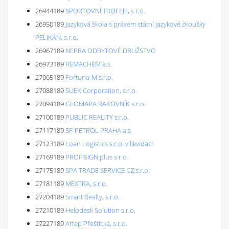
26944189
SPORTOVNÍ TROFEJE, s r.o.
26950189
Jazyková škola s právem státní jazykové zkoušky
PELIKÁN, s.r.o.
26967189
NEPRA ODBYTOVÉ DRUŽSTVO
26973189
REMACHEM a.s.
27065189
Fortuna-M s.r.o.
27088189
SUEK Corporation, s.r.o.
27094189
GEOMAPA RAKOVNÍK s.r.o.
27100189
PUBLIC REALITY s.r.o.
27117189
SF-PETROL PRAHA a.s.
27123189
Loan Logistics s.r.o. v likvidaci
27169189
PROFISIGN plus s.r.o.
27175189
SPA TRADE SERVICE CZ s.r.o.
27181189
MEXTRA, s.r.o.
27204189
Smart Realty, s.r.o.
27210189
Helpdesk Solution s.r.o.
27227189
Artep Přeštická, s.r.o.