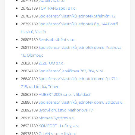
26747189
JAZ Servis, s.r.o.
26753189
TOPTRANS spol. s r.o.
26782189
Společenství vlastníků jednotek Střelniční 12
26799189
Společenství vlastníků jednotek č.p. 144 Bratří
Hlaviců, Vsetín
26805189
Servis obrábění s.r.o.
26811189
Společenství vlastníků jednotek domu Praskova
16, Olomouc
26828189
ZEZETUM s.r.o.
26834189
Společenství Janáčkova 763, 764, V.M.
26840189
Společenství vlastníků jednotek domu čp. 711-
715, ul. Lidická, Třinec
26863189
HUBERT 2005 s.r.o. 'v likvidaci'
26886189
Společenství vlastníků jednotek domu Střížova 6
26892189
Bytové družstvo Mathonova 17
26915189
Moravia Systems a.s.
26921189
KOMFORT - Lučiny, a.s.
26938189
Q-LAN s.r.o., v likvidaci