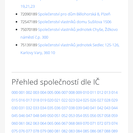
19,21,23
72090189
Společenství pro dům Bělohorská 8, Plzeň
72547189
Společenství vlastníků domu Sušilova 1506
75070189
Společenství vlastníků jednotek Chyše, Žižkovo
náměstí č.p. 300
75139189
Společenství vlastníků jednotek Sedlec 125-126,
Karlovy Vary, 360 10
Přehled společností dle IČ
000
001
002
003
004
005
006
007
008
009
010
011
012
013
014
015
016
017
018
019
020
021
022
023
024
025
026
027
028
029
030
031
032
033
034
035
036
037
038
039
040
041
042
043
044
045
046
047
048
049
050
051
052
053
054
055
056
057
058
059
060
061
062
063
064
065
066
067
068
069
070
071
072
073
074
075
076
077
078
079
080
081
082
083
084
085
086
087
088
089