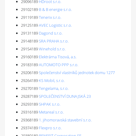
29096189
HDroot s.r.o.
29102189
B & B energie s.r.o.
29119189
Tenerix s.r.o.
29125189
AVEC Logistic s.r.o.
29131189
Dagond s.r.o.
29148189
SRA PRAHA s.r.o.
29154189
Winehold s.r.o.
29160189
Elektrárna Tisová, a.s.
29183189
AUTOMOTO PPP s.r.o.
29206189
Společenství vlastníků jednotek domu 1277
29264189
KS Mobil, s.r.o.
29270189
Tengelama, s.r.o.
29287189
SPOLEČENSTVÍ DUNAJSKÁ 23
29293189
SHPAK s.r.o.
29316189
Metareal s.r.o.
29368189
1. jihomoravská stavební s.r.o.
29374189
Flexpro s.r.o.
29380189
BENEFIT Corporation SE