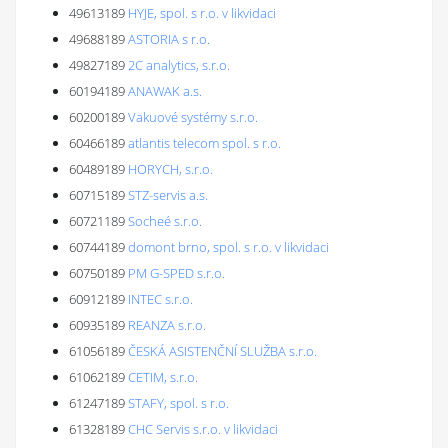
49613189
HYJE, spol. s r.o. v likvidaci
49688189
ASTORIA s r.o.
49827189
2C analytics, s.r.o.
60194189
ANAWAK a.s.
60200189
Vakuové systémy s.r.o.
60466189
atlantis telecom spol. s r.o.
60489189
HORYCH, s.r.o.
60715189
STZ-servis a.s.
60721189
Socheé s.r.o.
60744189
domont brno, spol. s r.o. v likvidaci
60750189
PM G-SPED s.r.o.
60912189
INTEC s.r.o.
60935189
REANZA s.r.o.
61056189
ČESKÁ ASISTENČNÍ SLUŽBA s.r.o.
61062189
CETIM, s.r.o.
61247189
STAFY, spol. s r.o.
61328189
CHC Servis s.r.o. v likvidaci