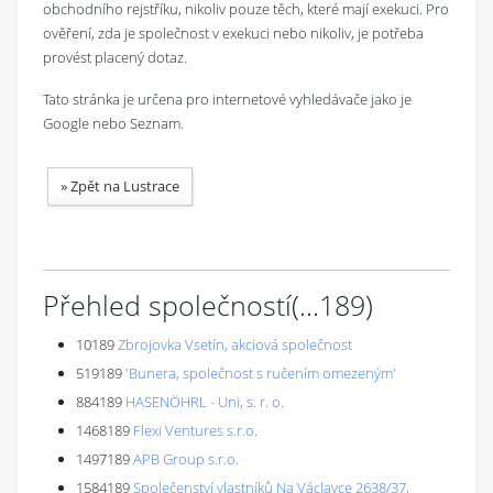
obchodního rejstříku, nikoliv pouze těch, které mají exekuci. Pro
ověření, zda je společnost v exekuci nebo nikoliv, je potřeba
provést placený dotaz.
Tato stránka je určena pro internetové vyhledávače jako je
Google nebo Seznam.
»
Zpět na Lustrace
Přehled společností
(...
189
)
10189
Zbrojovka Vsetín, akciová společnost
519189
'Bunera, společnost s ručením omezeným'
884189
HASENÖHRL - Uni, s. r. o.
1468189
Flexi Ventures s.r.o.
1497189
APB Group s.r.o.
1584189
Společenství vlastníků Na Václavce 2638/37,