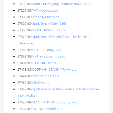
27233189
Mobile Messaging Solutions (MMS) s.r.o.
27291189
T+T Moučka s.r.o.
27308189
Autodíly Most s.r.o.
27320189
Společenství 1264-1265
27366189
WONDERWORLD s.r.o.
27372189
Společenství vlastníků Sokolovská 1644,
Čelákovice
27389189
BB C - Building G, a.s.
27395189
Helli Investment , s.r.o.
27401189
DTM GROUP a.s.
27418189
DOPRAVNÍ STAVBY PRAHA a.s.
27424189
creative clinic s.r.o.
27430189
MIHOX s.r.o.
27447189
Společenství vlastníků domu Velké Kunratické
1426, Praha 4
27528189
SECOND HOME consulting s.r.o.
27534189
Saluka dražební, s.r.o.