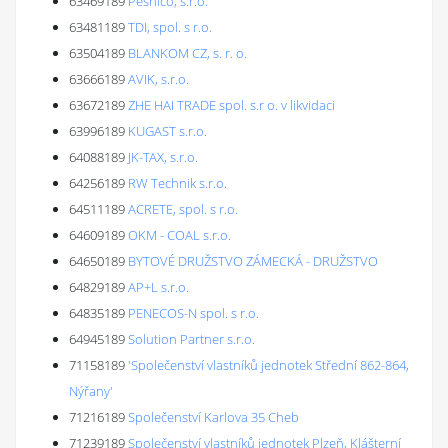
63469189
Peshico, s.r.o.
63481189
TDI, spol. s r.o.
63504189
BLANKOM CZ, s. r. o.
63666189
AVIK, s.r.o.
63672189
ZHE HAI TRADE spol. s.r o. v likvidaci
63996189
KUGAST s.r.o.
64088189
JK-TAX, s.r.o.
64256189
RW Technik s.r.o.
64511189
ACRETE, spol. s r.o.
64609189
OKM - COAL s.r.o.
64650189
BYTOVÉ DRUŽSTVO ZÁMECKÁ - DRUŽSTVO
64829189
AP+L s.r.o.
64835189
PENECOS-N spol. s r.o.
64945189
Solution Partner s.r.o.
71158189
'Společenství vlastníků jednotek Střední 862-864,
Nýřany'
71216189
Společenství Karlova 35 Cheb
71239189
Společenství vlastníků jednotek Plzeň, Klášterní