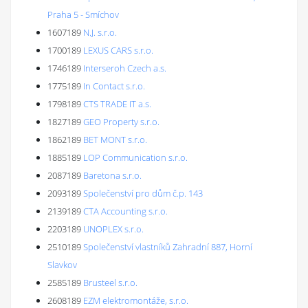
Praha 5 - Smíchov
1607189
N.J. s.r.o.
1700189
LEXUS CARS s.r.o.
1746189
Interseroh Czech a.s.
1775189
In Contact s.r.o.
1798189
CTS TRADE IT a.s.
1827189
GEO Property s.r.o.
1862189
BET MONT s.r.o.
1885189
LOP Communication s.r.o.
2087189
Baretona s.r.o.
2093189
Společenství pro dům č.p. 143
2139189
CTA Accounting s.r.o.
2203189
UNOPLEX s.r.o.
2510189
Společenství vlastníků Zahradní 887, Horní
Slavkov
2585189
Brusteel s.r.o.
2608189
EZM elektromontáže, s.r.o.