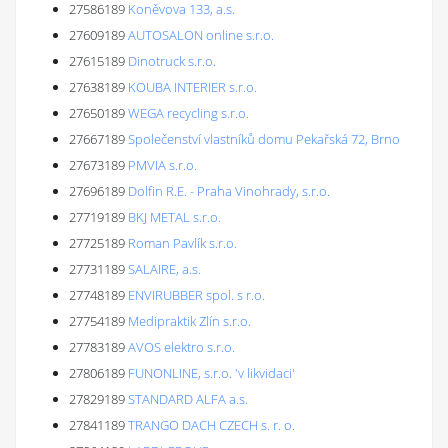
27586189
Koněvova 133, a.s.
27609189
AUTOSALON online s.r.o.
27615189
Dinotruck s.r.o.
27638189
KOUBA INTERIER s.r.o.
27650189
WEGA recycling s.r.o.
27667189
Společenství vlastníků domu Pekařská 72, Brno
27673189
PMVIA s.r.o.
27696189
Dolfin R.E. - Praha Vinohrady, s.r.o.
27719189
BKJ METAL s.r.o.
27725189
Roman Pavlík s.r.o.
27731189
SALAIRE, a.s.
27748189
ENVIRUBBER spol. s r.o.
27754189
Medipraktik Zlín s.r.o.
27783189
AVOS elektro s.r.o.
27806189
FUNONLINE, s.r.o. 'v likvidaci'
27829189
STANDARD ALFA a.s.
27841189
TRANGO DACH CZECH s. r. o.