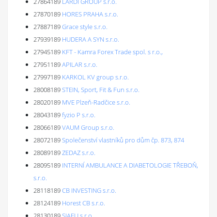
27864189
LARDI GROUP s.r.o.
27870189
HORES PRAHA s.r.o.
27887189
Grace style s.r.o.
27939189
HUDERA A SYN s.r.o.
27945189
KFT - Kamra Forex Trade spol. s r.o.,
27951189
APILAR s.r.o.
27997189
KARKOL KV group s.r.o.
28008189
STEIN, Sport, Fit & Fun s.r.o.
28020189
MVE Plzeň-Radčice s.r.o.
28043189
fyzio P s.r.o.
28066189
VAUM Group s.r.o.
28072189
Společenství vlastníků pro dům čp. 873, 874
28089189
ZEDAZ s.r.o.
28095189
INTERNÍ AMBULANCE A DIABETOLOGIE TŘEBOŇ,
s.r.o.
28118189
CB INVESTING s.r.o.
28124189
Horest CB s.r.o.
28130189
SIAFU s.r.o.