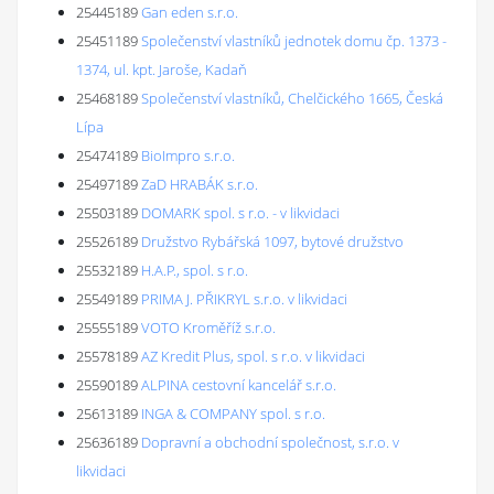
25445189
Gan eden s.r.o.
25451189
Společenství vlastníků jednotek domu čp. 1373 -
1374, ul. kpt. Jaroše, Kadaň
25468189
Společenství vlastníků, Chelčického 1665, Česká
Lípa
25474189
BioImpro s.r.o.
25497189
ZaD HRABÁK s.r.o.
25503189
DOMARK spol. s r.o. - v likvidaci
25526189
Družstvo Rybářská 1097, bytové družstvo
25532189
H.A.P., spol. s r.o.
25549189
PRIMA J. PŘIKRYL s.r.o. v likvidaci
25555189
VOTO Kroměříž s.r.o.
25578189
AZ Kredit Plus, spol. s r.o. v likvidaci
25590189
ALPINA cestovní kancelář s.r.o.
25613189
INGA & COMPANY spol. s r.o.
25636189
Dopravní a obchodní společnost, s.r.o. v
likvidaci