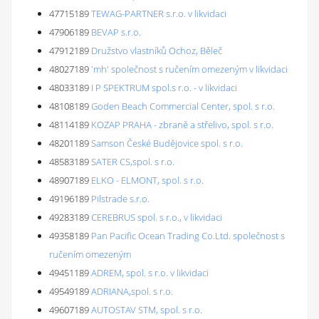
47715189
TEWAG-PARTNER s.r.o. v likvidaci
47906189
BEVAP s.r.o.
47912189
Družstvo vlastníků Ochoz, Běleč
48027189
'mh' společnost s ručením omezeným v likvidaci
48033189
I P SPEKTRUM spol.s r.o. - v likvidaci
48108189
Goden Beach Commercial Center, spol. s r.o.
48114189
KOZAP PRAHA - zbraně a střelivo, spol. s r.o.
48201189
Samson České Budějovice spol. s r.o.
48583189
SATER CS,spol. s r.o.
48907189
ELKO - ELMONT, spol. s r.o.
49196189
Pilstrade s.r.o.
49283189
CEREBRUS spol. s r.o., v likvidaci
49358189
Pan Pacific Ocean Trading Co.Ltd. společnost s
ručením omezeným
49451189
ADREM, spol. s r.o. v likvidaci
49549189
ADRIANA,spol. s r.o.
49607189
AUTOSTAV STM, spol. s r.o.