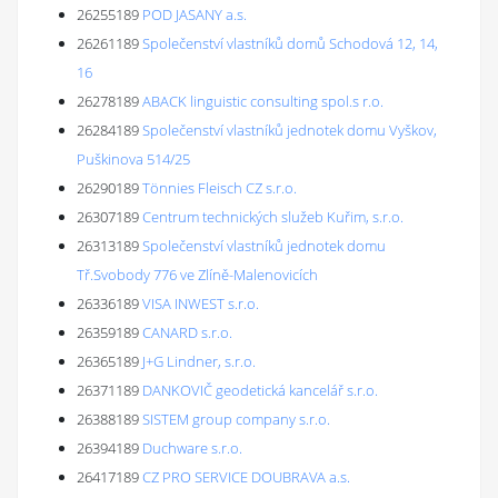
26255189
POD JASANY a.s.
26261189
Společenství vlastníků domů Schodová 12, 14,
16
26278189
ABACK linguistic consulting spol.s r.o.
26284189
Společenství vlastníků jednotek domu Vyškov,
Puškinova 514/25
26290189
Tönnies Fleisch CZ s.r.o.
26307189
Centrum technických služeb Kuřim, s.r.o.
26313189
Společenství vlastníků jednotek domu
Tř.Svobody 776 ve Zlíně-Malenovicích
26336189
VISA INWEST s.r.o.
26359189
CANARD s.r.o.
26365189
J+G Lindner, s.r.o.
26371189
DANKOVIČ geodetická kancelář s.r.o.
26388189
SISTEM group company s.r.o.
26394189
Duchware s.r.o.
26417189
CZ PRO SERVICE DOUBRAVA a.s.