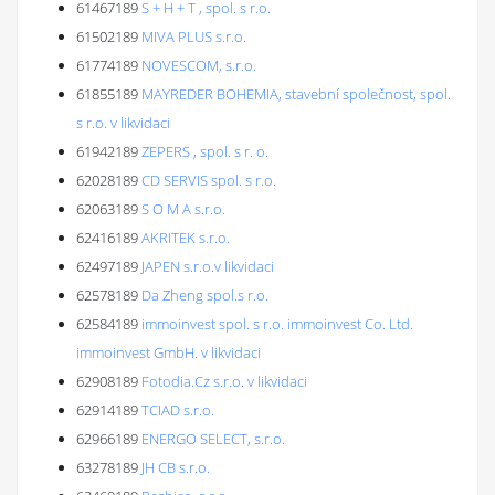
61467189
S + H + T , spol. s r.o.
61502189
MIVA PLUS s.r.o.
61774189
NOVESCOM, s.r.o.
61855189
MAYREDER BOHEMIA, stavební společnost, spol.
s r.o. v likvidaci
61942189
ZEPERS , spol. s r. o.
62028189
CD SERVIS spol. s r.o.
62063189
S O M A s.r.o.
62416189
AKRITEK s.r.o.
62497189
JAPEN s.r.o.v likvidaci
62578189
Da Zheng spol.s r.o.
62584189
immoinvest spol. s r.o. immoinvest Co. Ltd.
immoinvest GmbH. v likvidaci
62908189
Fotodia.Cz s.r.o. v likvidaci
62914189
TCIAD s.r.o.
62966189
ENERGO SELECT, s.r.o.
63278189
JH CB s.r.o.