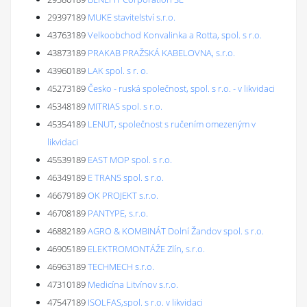
29397189
MUKE stavitelství s.r.o.
43763189
Velkoobchod Konvalinka a Rotta, spol. s r.o.
43873189
PRAKAB PRAŽSKÁ KABELOVNA, s.r.o.
43960189
LAK spol. s r. o.
45273189
Česko - ruská společnost, spol. s r.o. - v likvidaci
45348189
MITRIAS spol. s r.o.
45354189
LENUT, společnost s ručením omezeným v
likvidaci
45539189
EAST MOP spol. s r.o.
46349189
E TRANS spol. s r.o.
46679189
OK PROJEKT s.r.o.
46708189
PANTYPE, s.r.o.
46882189
AGRO & KOMBINÁT Dolní Žandov spol. s r.o.
46905189
ELEKTROMONTÁŽE Zlín, s.r.o.
46963189
TECHMECH s.r.o.
47310189
Medicína Litvínov s.r.o.
47547189
ISOLFAS,spol. s r.o. v likvidaci