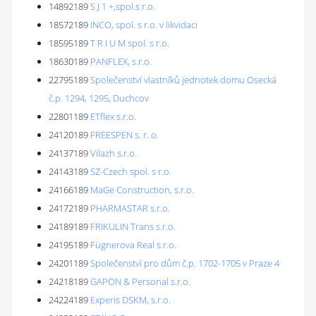
14892189
S J 1 +,spol.s r.o.
18572189
INCO, spol. s r.o. v likvidaci
18595189
T R I U M spol. s r.o.
18630189
PANFLEX, s.r.o.
22795189
Společenství vlastníků jednotek domu Osecká
č.p. 1294, 1295, Duchcov
22801189
ETflex s.r.o.
24120189
FREESPEN s. r. o.
24137189
Vilazh s.r.o.
24143189
SZ-Czech spol. s r.o.
24166189
MaGe Construction, s.r.o.
24172189
PHARMASTAR s.r.o.
24189189
FRIKULIN Trans s.r.o.
24195189
Fügnerova Real s.r.o.
24201189
Společenství pro dům č.p. 1702-1705 v Praze 4
24218189
GAPON & Personal s.r.o.
24224189
Experis DSKM, s.r.o.