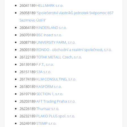
26041189
HELLMARK s.r.o.
26058189
'Společenství vlastníků jednotek Svépomoc 657
Sezimovo Ústí II'
26064189
KINDERLAND s.r.o.
26070189
BSC Insect s.r.o.
26087189
UNIVERSITY FARM, s.r.o.
26093189
RONDO - obchodní a realitní společnost, s.r.o.
26122189
TOTAK METALL Czech, s.r.o.
26139189
F.F.T., s.r.o.
26151189
S3A s.r.o.
26174189
KLM CONSULTING, s.r.o.
26180189
KASFORM s.r.o.
26197189
SECTION 1, s.r.o.
26203189
AFT Trading Praha s.r.o.
26226189
Thurisaz s.r.o.
26232189
PLAKO PLUS spol. s r.o.
26249189
STEMP s.r.o.