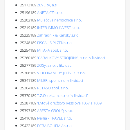
25173189
ZEVERA, a.s.
25196189
ANETA CZ s.r.o.
25202189
Mulačova nemocnice s.r.o.
25219189
INTER IMMO INVEST s.r.o.
25225189
Zahradník & Kansky s.r.o.
25248189
FISCALIS PLZEŇ s.r.o.
25254189
MITAFA spol. s r.o.
25260189
'CABALKOVY STROJÍRNY', s.r.o. v likvidaci
25277189
ZOSy, s.r.o. v likvidaci
25306189
VIDEOKAMERY JELÍNEK, s.r.o.
25341189
MILER, spol. s r.o. v likvidaci
25364189
RETASO spol. s r.o.
25370189
T.Z.O. reklama s.r.o. 'v likvidaci'
25387189
'Bytové družstvo Resslova 1057 a 1059'
25393189
ARESTA GROUP, s.r.o.
25416189
IveRia - TRAVEL s.r.o.
25422189
DEBA BOHEMIA s.r.o.