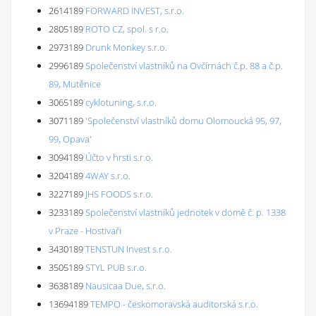
2614189
FORWARD INVEST, s.r.o.
2805189
ROTO CZ, spol. s r.o.
2973189
Drunk Monkey s.r.o.
2996189
Společenství vlastníků na Ovčírnách č.p. 88 a č.p.
89, Mutěnice
3065189
cyklotuning, s.r.o.
3071189
'Společenství vlastníků domu Olomoucká 95, 97,
99, Opava'
3094189
Účto v hrsti s.r.o.
3204189
4WAY s.r.o.
3227189
JHS FOODS s.r.o.
3233189
Společenství vlastníků jednotek v domě č. p. 1338
v Praze - Hostivaři
3430189
TENSTUN Invest s.r.o.
3505189
STYL PUB s.r.o.
3638189
Nausicaa Due, s.r.o.
13694189
TEMPO - českomoravská auditorská s.r.o.