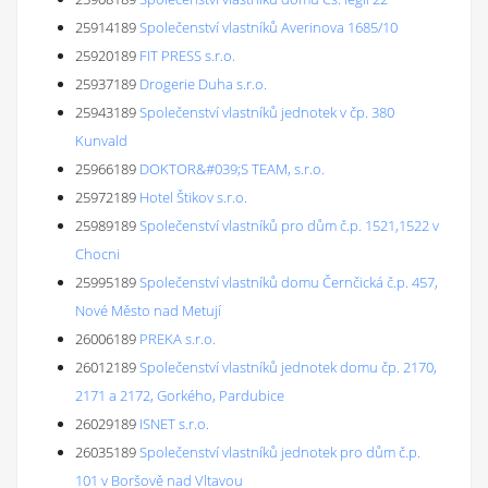
25914189
Společenství vlastníků Averinova 1685/10
25920189
FIT PRESS s.r.o.
25937189
Drogerie Duha s.r.o.
25943189
Společenství vlastníků jednotek v čp. 380
Kunvald
25966189
DOKTOR&#039;S TEAM, s.r.o.
25972189
Hotel Štikov s.r.o.
25989189
Společenství vlastníků pro dům č.p. 1521,1522 v
Chocni
25995189
Společenství vlastníků domu Černčická č.p. 457,
Nové Město nad Metují
26006189
PREKA s.r.o.
26012189
Společenství vlastníků jednotek domu čp. 2170,
2171 a 2172, Gorkého, Pardubice
26029189
ISNET s.r.o.
26035189
Společenství vlastníků jednotek pro dům č.p.
101 v Boršově nad Vltavou