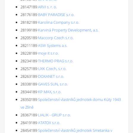
28147189
ARVI s. r. o.
28176189
BABY PARADISE s.r.o.
28182189
Karolina Company s.r.o.
28199189
Karviná Property Development, a.s.
28205189
Maccorp Czech s.r.o.
28211189
ASW Systems a.s.
28228189
moje it s.r.o.
28234189
THERMO PRAG s.r.o.
28257189
UXK Czech, s.r.o.
28263189
DOXANET s.r.o.
28338189
GAVES SUN, s.r.o.
28344189
KP MAX, s.r.o.
28350189
Společenství vlastníků jednotek domu Kúty 1943
ve Zlíně
28367189
LIALIK - GRUP s.r.o.
28419189
ATATOX s.r.o.
28454189
Společenství vlastníků jednotek Smetanka v