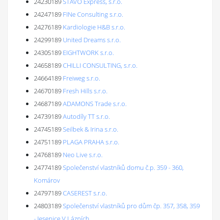
24230189
STAVO Express, s.r.o.
24247189
FINe Consulting s.r.o.
24276189
Kardiologie H&B s.r.o.
24299189
United Dreams s.r.o.
24305189
EIGHTWORK s.r.o.
24658189
CHILLI CONSULTING, s.r.o.
24664189
Freiweg s.r.o.
24670189
Fresh Hills s.r.o.
24687189
ADAMONS Trade s.r.o.
24739189
Autodíly TT s.r.o.
24745189
Seilbek & Irina s.r.o.
24751189
PLAGA PRAHA s.r.o.
24768189
Neo Live s.r.o.
24774189
Společenství vlastníků domu č.p. 359 - 360,
Komárov
24797189
CASEREST s.r.o.
24803189
Společenství vlastníků pro dům čp. 357, 358, 359
- Jesenice V Lázních