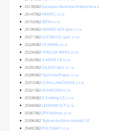
25130382
European Business Enterprise,a.s.
25147382
PRAPET, s.r.o.
25153382
ZEFIN s.r.o.
25199382
HERMÉS SCO spol. s r.o.
25211382
ELICOM SO, spol. s r.o.
25228382
CP DRINK, s.r.o.
25234382
TONG DA IMPEX, s.r.o.
25263382
G-MONT CR s.r.o.
25292382
SALECO spol. s r. o.
25309382
Technosoft spol. s r.o.
25315382
CLAN LUHAČOVICE, s.r.o.
25321382
RICHWOOD s.r.o.
25338382
JC holding CZ, s.r.o.
25344382
LEGRAND SLT s.r.o.
25367382
ZPV Rožnov, s.r.o.
25396382
'Bytové družstvo Aviatiků 10'
25402382
POLYSMAT s.r.o.