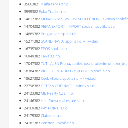
3566382
TK alfa servis s.r.o.
3595382
Epko Trade s.r.o.
14617382
MORAVSKÁ STAVEBNÍ SPOLEČNOST, akciová společnost
14704382
PEMA EXPORT - IMPORT spol. s r.o. v likvidaci
14889382
Pragoclean, spol.s r.o.
15271382
SCANDINAVIA, spol. s r.o. v likvidaci
16735382
EPOS spol. s r.o.
16949382
Falka s.s r.o.
17047382
TUT - ALEN Praha, společnost s ručením omezeným, TUT 
18384382
VIDEO CENTRUM GREBENSTEIN spol. s r.o.
18627382
Ceel, Allport, spol. s r.o. v likvidaci
22798382
DĚTSKÁ ORDINACE Litvínov s.r.o.
24123382
MB Reality CZ s. r. o.
24146382
Holečkova real estate s.r.o.
24169382
PAY POINT, s.r.o.
24175382
Clairener a.s.
24181382
Penzion Chýně s.r.o.