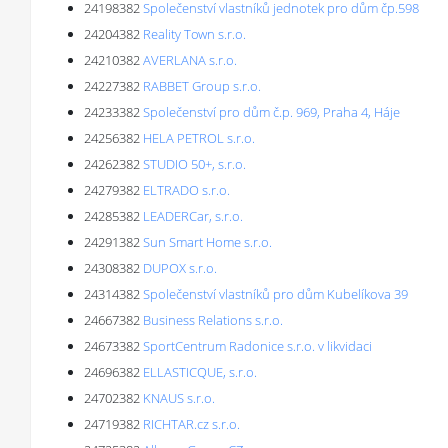
24198382
Společenství vlastníků jednotek pro dům čp.598
24204382
Reality Town s.r.o.
24210382
AVERLANA s.r.o.
24227382
RABBET Group s.r.o.
24233382
Společenství pro dům č.p. 969, Praha 4, Háje
24256382
HELA PETROL s.r.o.
24262382
STUDIO 50+, s.r.o.
24279382
ELTRADO s.r.o.
24285382
LEADERCar, s.r.o.
24291382
Sun Smart Home s.r.o.
24308382
DUPOX s.r.o.
24314382
Společenství vlastníků pro dům Kubelíkova 39
24667382
Business Relations s.r.o.
24673382
SportCentrum Radonice s.r.o. v likvidaci
24696382
ELLASTICQUE, s.r.o.
24702382
KNAUS s.r.o.
24719382
RICHTAR.cz s.r.o.