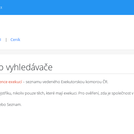
ct
I
Ceník
ro vyhledávače
dence exekucí
– seznamu vedeného Exekutorskou komorou ČR.
íku, nikoliv pouze těch, které mají exekuci. Pro ověření, zda je společnost v 
 nebo Seznam.