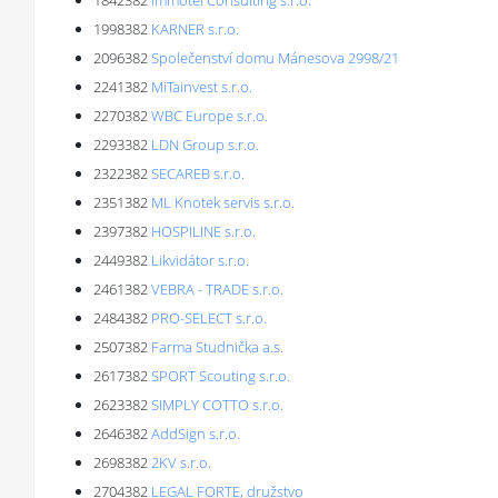
1842382
Immotel Consulting s.r.o.
1998382
KARNER s.r.o.
2096382
Společenství domu Mánesova 2998/21
2241382
MiTainvest s.r.o.
2270382
WBC Europe s.r.o.
2293382
LDN Group s.r.o.
2322382
SECAREB s.r.o.
2351382
ML Knotek servis s.r.o.
2397382
HOSPILINE s.r.o.
2449382
Likvidátor s.r.o.
2461382
VEBRA - TRADE s.r.o.
2484382
PRO-SELECT s.r.o.
2507382
Farma Studnička a.s.
2617382
SPORT Scouting s.r.o.
2623382
SIMPLY COTTO s.r.o.
2646382
AddSign s.r.o.
2698382
2KV s.r.o.
2704382
LEGAL FORTE, družstvo