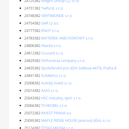
24725382
Allegro Group CZ, s.r.o.
24731382
Twiford, s.r.o.
24748382
VERTIMONDE s.r.o.
24754382
GAR cz a.s.
24777382
ENVIT s.r.o.
24783382
BAYTEREK AMD-KONTAKT s.r.o.
24806382
Akanta s.r.o.
24812382
Courant s.r.o.
24829382
Orthoceras company s.r.o.
24835382
Společenství pro dům Světova 447/5, Praha 8
24841382
SciMetrics s.r.o.
25008382
Aulický invest s.r.o.
25014382
ASAS s.r.o.
25043382
HSC Industry, spol. s r.o.
25066382
TCHECBEL s.r.o.
25072382
INVEST PRAHA a.s.
25095382
MAPLE RIDGE HOUSE-Javorový dům, s.r.o.
25124382
ČESKÁ MASNA s.r.o.