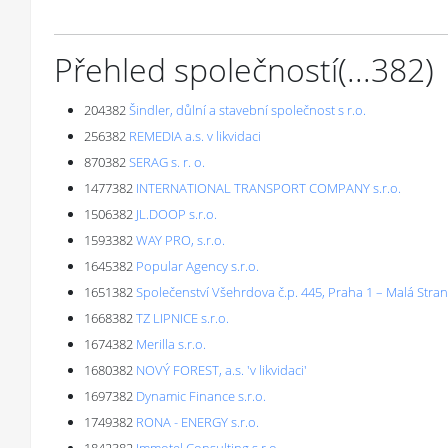
Přehled společností
(...
382
)
204382
Šindler, důlní a stavební společnost s r.o.
256382
REMEDIA a.s. v likvidaci
870382
SERAG s. r. o.
1477382
INTERNATIONAL TRANSPORT COMPANY s.r.o.
1506382
JL.DOOP s.r.o.
1593382
WAY PRO, s.r.o.
1645382
Popular Agency s.r.o.
1651382
Společenství Všehrdova č.p. 445, Praha 1 – Malá Stra
1668382
TZ LIPNICE s.r.o.
1674382
Merilla s.r.o.
1680382
NOVÝ FOREST, a.s. 'v likvidaci'
1697382
Dynamic Finance s.r.o.
1749382
RONA - ENERGY s.r.o.