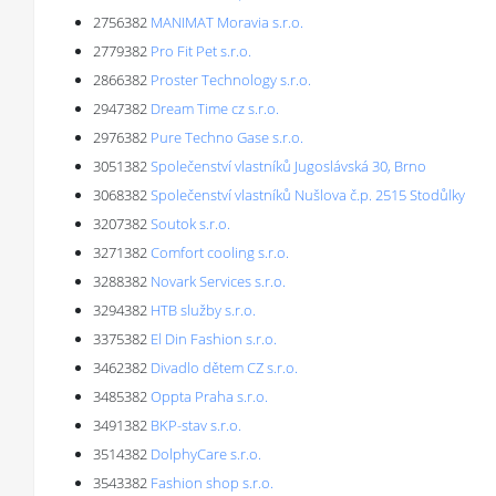
2756382
MANIMAT Moravia s.r.o.
2779382
Pro Fit Pet s.r.o.
2866382
Proster Technology s.r.o.
2947382
Dream Time cz s.r.o.
2976382
Pure Techno Gase s.r.o.
3051382
Společenství vlastníků Jugoslávská 30, Brno
3068382
Společenství vlastníků Nušlova č.p. 2515 Stodůlky
3207382
Soutok s.r.o.
3271382
Comfort cooling s.r.o.
3288382
Novark Services s.r.o.
3294382
HTB služby s.r.o.
3375382
El Din Fashion s.r.o.
3462382
Divadlo dětem CZ s.r.o.
3485382
Oppta Praha s.r.o.
3491382
BKP-stav s.r.o.
3514382
DolphyCare s.r.o.
3543382
Fashion shop s.r.o.