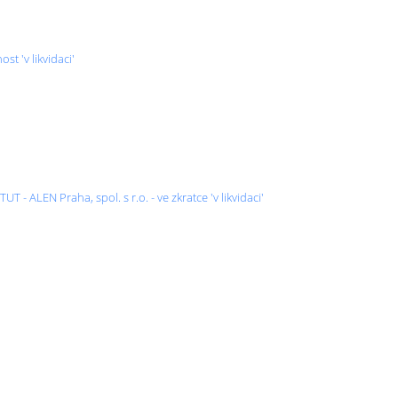
 'v likvidaci'
- ALEN Praha, spol. s r.o. - ve zkratce 'v likvidaci'