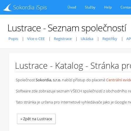
Sokordia iSpis
Úvod
Služby
Help
Conta
Lustrace - Seznam společností
Popis
Více o CEE
Registrace
Ukázka
Rejstříky
AP
Lustrace - Katalog - Stránka p
Společnost
Sokordia, s.r.o.
nabízí přístup do placené
Centrální evi
Software zde zobrazuje seznam VŠECH společností z obchodního rejstř
Tato stránka je určena pro internetové vyhledávače jako je Google
»
Zpět na Lustrace