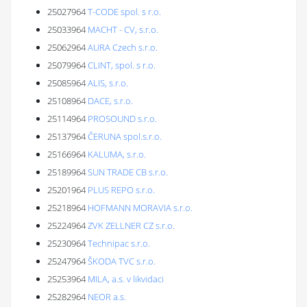
25027964
T-CODE spol. s r.o.
25033964
MACHT - CV, s.r.o.
25062964
AURA Czech s.r.o.
25079964
CLINT, spol. s r.o.
25085964
ALIS, s.r.o.
25108964
DACE, s.r.o.
25114964
PROSOUND s.r.o.
25137964
ČERUNA spol.s.r.o.
25166964
KALUMA, s.r.o.
25189964
SUN TRADE CB s.r.o.
25201964
PLUS REPO s.r.o.
25218964
HOFMANN MORAVIA s.r.o.
25224964
ZVK ZELLNER CZ s.r.o.
25230964
Technipac s.r.o.
25247964
ŠKODA TVC s.r.o.
25253964
MILA, a.s. v likvidaci
25282964
NEOR a.s.