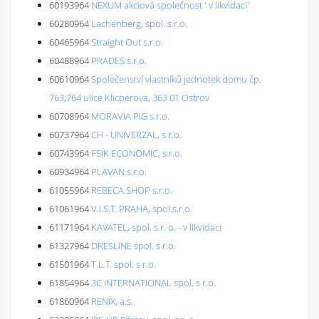
60193964
NEXUM akciová společnost ' v likvidaci'
60280964
Lachenberg, spol. s r.o.
60465964
Straight Out s.r.o.
60488964
PRADES s.r.o.
60610964
Společenství vlastníků jednotek domu čp.
763,764 ulice Klicperova, 363 01 Ostrov
60708964
MORAVIA PIG s.r.o.
60737964
CH - UNIVERZAL, s.r.o.
60743964
FSIK ECONOMIC, s.r.o.
60934964
PLAVAN s.r.o.
61055964
REBECA SHOP s.r.o.
61061964
V.I.S.T. PRAHA, spol.s.r.o.
61171964
KAVATEL, spol. s r. o. - v likvidaci
61327964
DRESLINE spol. s r.o.
61501964
T.L.T. spol. s r.o.
61854964
3C INTERNATIONAL spol. s r.o.
61860964
RENIX, a.s.