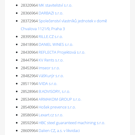
28320964
MK stavitelství s.r.o.
28366964
DARBAZI s.r.o.
28372964
Společenství vlastníků jednotek v domě
Chvalova 1121/9, Praha 3
28395964
RILLE.CZ s.r.o.
28418964
DANIEL WINES s.r.o.
28430964
REFLECTA Projektová s.r.o.
28447964
KV Rents s.r.o.
28453964
Imseor s.r.o.
28482964
VášKurýr s.r.o.
28511964
IVIDA s.r.o.
28528964
B:ADVISORY, s.r.o.
28534964
ARMAKOM GROUP s.r.o.
28540964
Hošek prevence s.r.o.
28586964
Lexart.cz s.r.o.
28592964
HBC steel guaranteed machining s.r.o.
28609964
Dalien CZ, a.s. v likvidaci