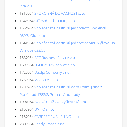
Vltavou
1519964
SPOKOJENÁ DOMÁCNOST s.r.o.
1548964
Offroadpark HOME, s.r.o.
1554964
Společenství vlastníků jednotek tř. Spojenců
689/3, Olomouc
1641964
Společenství vlastníků jednotek domu Vyškov, Na
Vyhlídce 622/35
1687964
BEC Business Services s.r.o.
1693964
DROPASTAV service s.r.o.
1722964
Dablju Company s.r.o.
1739964
Medix DK s.r.o.
1780964
Společenství vlastníků domu nám. Jiřího z
Poděbrad 1382/2, Praha - Vinohrady
1994964
Bytové družstvo Výškovická 174
2150964
UNIFO s.r.o.
2167964
CARPERE PUBLISHING s.r.o.
2306964
Ready - made s.r.o.