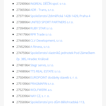
27290964
INGREAL DĚČÍN spol. s r.o.
27365964
ADR - Trans, s.r.o.
27371964
Společenství Zdiměřická 1428-1429, Praha 4
27388964
UNITED SPORT PARTNERS s.r.o.
27394964
RUBY STAR s.r.o.
27417964
RPR Trade s.r.o.
27446964
CLV Development, s.r.o.
27452964
A-fitness, s.r.o.
27475964
Společenství vlastníků jednotek Pod Zámečkem
čp. 385, Hradec Králové
27481964
Stegr servis, s.r.o.
27498964
TTS REAL ESTATE s.r.o.
27504964
EUROPOINT dodávky staveb s. r. o.
27510964
PRAGMAFIN s.r.o.
27527964
WOLFWERK a.s.
27533964
NAY CZ, s. r. o.
27556964
Společenství pro dům Bělohradská 113,