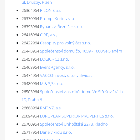
ul. Družby, Plzeň
26364964
RILONIS a.s.
26370964
Prompt Kurier, s.r.o.
26393964
Rybářství Řezníček s.r.o.
26416964
CIRF, a.s.,
26422964
Časopisy pro volný čas s.r.o.
26445964
Společenství domu čp. 1659 - 1660 ve Slaném
26451964
LOGIC - CZ s.r.o.
26468964
Event Agency, s.r.o.
26474964
VACCO-Invest, s.r.o. v likvidaci
26480964
M & S,S s.r.o.
26503964
Společenství vlastníků domu Ve Střešovičkách
15, Praha 6
26688964
RMT VZ, a.s.
26694964
EUROPEAN SUPERIOR PROPERTIES s.r.o.
26700964
Společenství Unhošťská 2278, Kladno
26717964
Daně v klidu s.r.o.