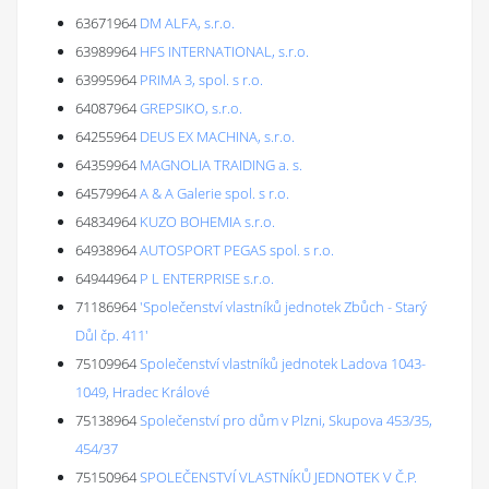
63671964
DM ALFA, s.r.o.
63989964
HFS INTERNATIONAL, s.r.o.
63995964
PRIMA 3, spol. s r.o.
64087964
GREPSIKO, s.r.o.
64255964
DEUS EX MACHINA, s.r.o.
64359964
MAGNOLIA TRAIDING a. s.
64579964
A & A Galerie spol. s r.o.
64834964
KUZO BOHEMIA s.r.o.
64938964
AUTOSPORT PEGAS spol. s r.o.
64944964
P L ENTERPRISE s.r.o.
71186964
'Společenství vlastníků jednotek Zbůch - Starý
Důl čp. 411'
75109964
Společenství vlastníků jednotek Ladova 1043-
1049, Hradec Králové
75138964
Společenství pro dům v Plzni, Skupova 453/35,
454/37
75150964
SPOLEČENSTVÍ VLASTNÍKŮ JEDNOTEK V Č.P.