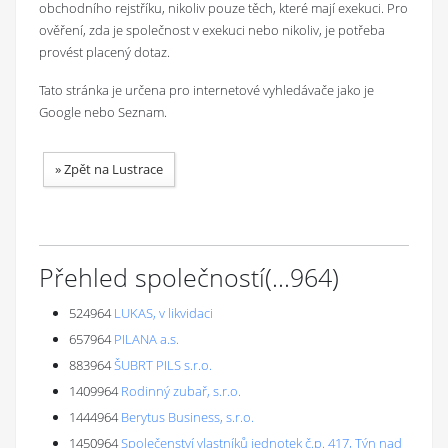
obchodního rejstříku, nikoliv pouze těch, které mají exekuci. Pro
ověření, zda je společnost v exekuci nebo nikoliv, je potřeba
provést placený dotaz.
Tato stránka je určena pro internetové vyhledávače jako je
Google nebo Seznam.
»
Zpět na Lustrace
Přehled společností
(...
964
)
524964
LUKAS, v likvidaci
657964
PILANA a.s.
883964
ŠUBRT PILS s.r.o.
1409964
Rodinný zubař, s.r.o.
1444964
Berytus Business, s.r.o.
1450964
Společenství vlastníků jednotek č.p. 417, Týn nad