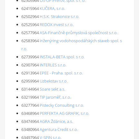
62305964
OS-ÚP Přerov, spol. s r. o.
62415964
KUČERA, s.r.o.
62502964
H.S.K. Strakonice s.r.o.
62525964
REDOX invest s.r.o.
62577964
ASA-Finančně-průmyslová společnost s.r.o.
62583964
Inženýring vodohospodářských staveb spol. s
r.o.
62739964
INSTALA-BETA spol. s r.o.
62907964
INTERLES s.r.o.
62913964
EPEE - Praha. spol. s.r.o.
62959964
Uzbekstav s.r.o.
63144964
Soare sekt a.s.
63219964
TIP Jaroměř, s.r.o.
63277964
Pistecky Consulting s.r.o.
63468964
PERFEKTA AG GRAFIK, s.r.o.
63474964
AGRA Ždánice, a.s.
63480964
Agentura Credit s.r.o.
63497964
V-SPIN s.r.o.