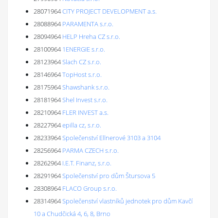
28071964
CITY PROJECT DEVELOPMENT a.s.
28088964
PARAMENTA s.r.o.
28094964
HELP Hreha CZ s.r.o.
28100964
1ENERGIE s.r.o.
28123964
Slach CZ s.r.o.
28146964
TopHost s.r.o.
28175964
Shawshank s.r.o.
28181964
Shel Invest s.r.o.
28210964
FLER INVEST a.s.
28227964
epilla cz, s.r.o.
28233964
Společenství Ellnerové 3103 a 3104
28256964
PARMA CZECH s.r.o.
28262964
I.E.T. Finanz, s.r.o.
28291964
Společenství pro dům Štursova 5
28308964
FLACO Group s.r.o.
28314964
Společenství vlastníků jednotek pro dům Kavčí
10 a Chudčická 4, 6, 8, Brno