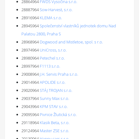
28864964
FWDS Vysočina s.r.o.
28887964
Sow-Harvest, s.r.o.
28916964
KLEMA s.r.o.
28945964
Společenství vlastníků jednotek domu Nad
Palatou 2800, Praha 5
28968964
Dogwood and Mistletoe, spol. s r.o.
28974964
UniCross, s.r.o.
28980964
Petechel s.r.o.
28997964
F1113 s.r.o.
29008964
J.H. Servis Praha s.r.o.
29014964
APOLIDE s.r.o.
29020964
STÁJ TROJAN s.r.o.
29037964
Sunny Max s.r.o.
29043964
KPM STAV s.r.o.
29095964
Pivnice Žlutická s.r.o.
29118964
Klasik Beta, s.r.o.
29124964
Master ZSE s.r.o.
29130964
Happy cars s.r.o.