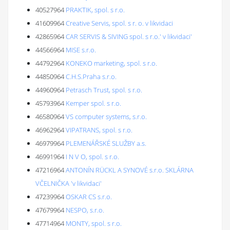
40527964
PRAKTIK, spol. s r.o.
41609964
Creative Servis, spol. s r. o. v likvidaci
42865964
CAR SERVIS & SIVING spol. s r.o.' v likvidaci'
44566964
MISE s.r.o.
44792964
KONEKO marketing, spol. s r.o.
44850964
C.H.S.Praha s.r.o.
44960964
Petrasch Trust, spol. s r.o.
45793964
Kemper spol. s r.o.
46580964
VS computer systems, s.r.o.
46962964
VIPATRANS, spol. s r.o.
46979964
PLEMENÁŘSKÉ SLUŽBY a.s.
46991964
I N V O, spol. s r.o.
47216964
ANTONÍN RÜCKL A SYNOVÉ s.r.o. SKLÁRNA
VČELNIČKA 'v likvidaci'
47239964
OSKAR CS s.r.o.
47679964
NESPO, s.r.o.
47714964
MONTY, spol. s r.o.