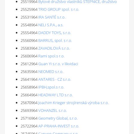
25519964
Bytové družstvo vlastníků ŠTĚPNICE, družstvo
25525964
TRIO GROUP spol. s r.o.
25531964
IRA SANTÉ s.r.o.
25548964
NELI S.P.A., a.s.
25554964
DADDY TOYS, s.r.o.
25560964
BARRUS, spol. s r.o.
25583964
ZAVADILOVÁ s.r.o.
25606964
Rami spol.s r.o.
25612964
Guan Yi s.r.o. v likvidaci
25635964
NEOMED s.r.o.
25641964
ANTARES - CZ s.r.o.
25658964
IPBH,spol.s r.o.
25664964
HEADWAY LTD s.r.o.
25670964
Joachim Krieger strojírenská výroba s.r.o.
25693964
VOHANZEL s.r.o.
25716964
Geometry Global, s.r.o.
25722964
AP-PRAHA-INVEST s.r.o.
25745964
Canyon Company,s.r.o.