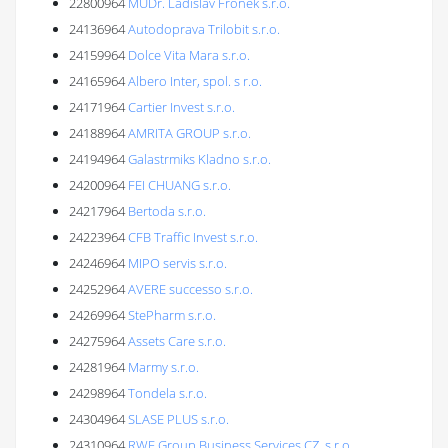
22800964
MUDr. Ladislav Froněk s.r.o.
24136964
Autodoprava Trilobit s.r.o.
24159964
Dolce Vita Mara s.r.o.
24165964
Albero Inter, spol. s r.o.
24171964
Cartier Invest s.r.o.
24188964
AMRITA GROUP s.r.o.
24194964
Galastrmiks Kladno s.r.o.
24200964
FEI CHUANG s.r.o.
24217964
Bertoda s.r.o.
24223964
CFB Traffic Invest s.r.o.
24246964
MIPO servis s.r.o.
24252964
AVERE successo s.r.o.
24269964
StePharm s.r.o.
24275964
Assets Care s.r.o.
24281964
Marmy s.r.o.
24298964
Tondela s.r.o.
24304964
SLASE PLUS s.r.o.
24310964
RWE Group Business Services CZ, s.r.o.