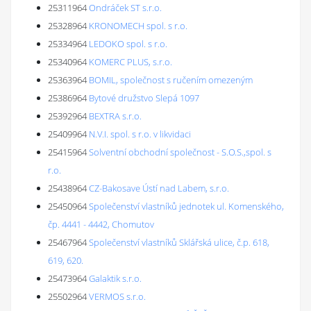
25311964
Ondráček ST s.r.o.
25328964
KRONOMECH spol. s r.o.
25334964
LEDOKO spol. s r.o.
25340964
KOMERC PLUS, s.r.o.
25363964
BOMIL, společnost s ručením omezeným
25386964
Bytové družstvo Slepá 1097
25392964
BEXTRA s.r.o.
25409964
N.V.I. spol. s r.o. v likvidaci
25415964
Solventní obchodní společnost - S.O.S.,spol. s
r.o.
25438964
CZ-Bakosave Ústí nad Labem, s.r.o.
25450964
Společenství vlastníků jednotek ul. Komenského,
čp. 4441 - 4442, Chomutov
25467964
Společenství vlastníků Sklářská ulice, č.p. 618,
619, 620.
25473964
Galaktik s.r.o.
25502964
VERMOS s.r.o.