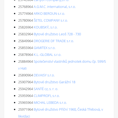
25768964
A.G.M.C. international, s.r.o.
25774964
ARKO BEROUN s.r.o.
25780964
ŠETEL COMPANY s.r.o.
25826964
KOUBSKÝ, s.r.o.
25832964
Bytové družstvo Leoš 728 - 730
25849964
DROGERIE DF TRADE s.r.o.
25855964
GAMITEX s.r.o.
25878964
K.L.-GLOBAL s.r.o.
25884964
Společenství vlastníků jednotek domu čp. 599/5
v Hati
25890964
DEVAISY s.r.o.
25907964
Bytové družstvo Garážní 18
25942964
SANTÉ cz, s. r. o.
25959964
CLIMPROFI, s.r.o.
25965964
MICHAL LEBEDA s.r.o.
25971964
Bytové družstvo Příční 1960, Česká Třebová, v
likvidaci