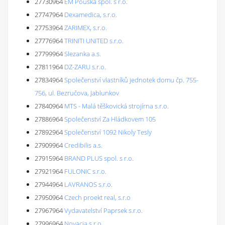
27730964
EM Pouska spol. s r.o.
27747964
Dexamedica, s.r.o.
27753964
ZARIMEX, s.r.o.
27776964
TRINITI UNITED s.r.o.
27799964
Slezanka a.s.
27811964
DZ-ZARU s.r.o.
27834964
Společenství vlastníků jednotek domu čp. 755-
756, ul. Bezručova, Jablunkov
27840964
MTS - Malá těškovická strojírna s.r.o.
27886964
Společenství Za Hládkovem 105
27892964
Společenství 1092 Nikoly Tesly
27909964
Credibilis a.s.
27915964
BRAND PLUS spol. s r.o.
27921964
FULONIC s.r.o.
27944964
LAVRANOS s.r.o.
27950964
Czech proekt real, s.r.o
27967964
Vydavatelství Paprsek s.r.o.
27996964
Novacia s.r.o.