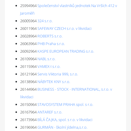
25994964
Společenství vlastníků jednotek Na Vrších 412 v
Jaroměři
26005964
324 s.r.o.
26011964
SAFEWAY CZECH s.r.o. v likvidaci
26028964
ROBERTS s.r.o.
26063964
PHB Praha s.r.o.
26092964
KASPE EUROPEAN TRADING s.r.o.
26109964
NABI, s.r.o.
26115964
VAMEX-I s.r.o.
26121964
Servis Viktoria 999, s.r.o.
26138964
NÁBYTEK KNY s.r.o.
26144964
BUSINESS - STOCK - INTERNATIONAL, s.r.o. v
likvidaci
26150964
STAVOSYSTEM PRAHA spol. s r.o.
26167964
ANTAREF s.r.o.
26173964
BÍLÁ ČAJKA, spol. s r.o. v likvidaci
26196964
GURMÁN - školní jídelna,s.r.o.