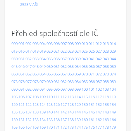
2528 V AŠI
Přehled společností dle IČ
000
001
002
003
004
005
006
007
008
009
010
011
012
013
014
015
016
017
018
019
020
021
022
023
024
025
026
027
028
029
030
031
032
033
034
035
036
037
038
039
040
041
042
043
044
045
046
047
048
049
050
051
052
053
054
055
056
057
058
059
060
061
062
063
064
065
066
067
068
069
070
071
072
073
074
075
076
077
078
079
080
081
082
083
084
085
086
087
088
089
090
091
092
093
094
095
096
097
098
099
100
101
102
103
104
105
106
107
108
109
110
111
112
113
114
115
116
117
118
119
120
121
122
123
124
125
126
127
128
129
130
131
132
133
134
135
136
137
138
139
140
141
142
143
144
145
146
147
148
149
150
151
152
153
154
155
156
157
158
159
160
161
162
163
164
165
166
167
168
169
170
171
172
173
174
175
176
177
178
179