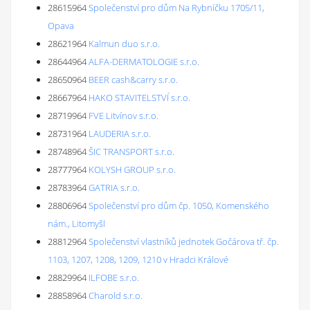
28615964
Společenství pro dům Na Rybníčku 1705/11,
Opava
28621964
Kalmun duo s.r.o.
28644964
ALFA-DERMATOLOGIE s.r.o.
28650964
BEER cash&carry s.r.o.
28667964
HAKO STAVITELSTVÍ s.r.o.
28719964
FVE Litvínov s.r.o.
28731964
LAUDERIA s.r.o.
28748964
ŠIC TRANSPORT s.r.o.
28777964
KOLYSH GROUP s.r.o.
28783964
GATRIA s.r.o.
28806964
Společenství pro dům čp. 1050, Komenského
nám., Litomyšl
28812964
Společenství vlastníků jednotek Gočárova tř. čp.
1103, 1207, 1208, 1209, 1210 v Hradci Králové
28829964
ILFOBE s.r.o.
28858964
Charold s.r.o.