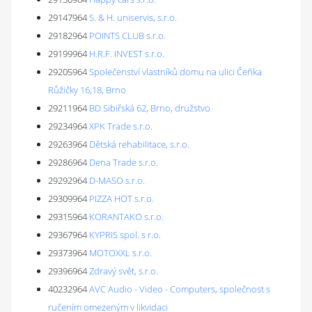
29147964
S. & H. uniservis, s.r.o.
29182964
POINTS CLUB s.r.o.
29199964
H.R.F. INVEST s.r.o.
29205964
Společenství vlastníků domu na ulici Čeňka
Růžičky 16,18, Brno
29211964
BD Sibiřská 62, Brno, družstvo
29234964
XPK Trade s.r.o.
29263964
Dětská rehabilitace, s.r.o.
29286964
Dena Trade s.r.o.
29292964
D-MASO s.r.o.
29309964
PIZZA HOT s.r.o.
29315964
KORANTAKO s.r.o.
29367964
KYPRIS spol. s r.o.
29373964
MOTOXXL s.r.o.
29396964
Zdravý svět, s.r.o.
40232964
AVC Audio - Video - Computers, společnost s
ručením omezeným v likvidaci