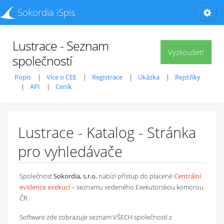
Sokordia iSpis
Lustrace - Seznam
Vyzkoušet!
společností
Popis
Více o CEE
Registrace
Ukázka
Rejstříky
API
Ceník
Lustrace - Katalog - Stránka
pro vyhledávače
Společnost
Sokordia, s.r.o.
nabízí přístup do placené
Centrální
evidence exekucí
– seznamu vedeného Exekutorskou komorou
ČR.
Software zde zobrazuje seznam VŠECH společností z