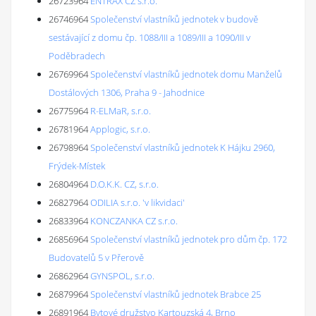
26723964
ENTRAX CZ s.r.o.
26746964
Společenství vlastníků jednotek v budově
sestávající z domu čp. 1088/III a 1089/III a 1090/III v
Poděbradech
26769964
Společenství vlastníků jednotek domu Manželů
Dostálových 1306, Praha 9 - Jahodnice
26775964
R-ELMaR, s.r.o.
26781964
Applogic, s.r.o.
26798964
Společenství vlastníků jednotek K Hájku 2960,
Frýdek-Místek
26804964
D.O.K.K. CZ, s.r.o.
26827964
ODILIA s.r.o. 'v likvidaci'
26833964
KONCZANKA CZ s.r.o.
26856964
Společenství vlastníků jednotek pro dům čp. 172
Budovatelů 5 v Přerově
26862964
GYNSPOL, s.r.o.
26879964
Společenství vlastníků jednotek Brabce 25
26891964
Bytové družstvo Kartouzská 4, Brno