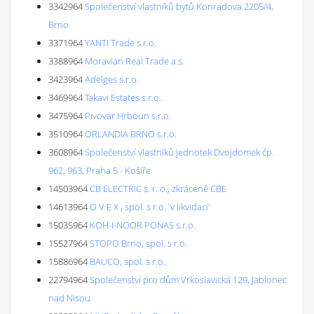
3342964
Společenství vlastníků bytů Konradova 2205/4,
Brno
3371964
YANTI Trade s.r.o.
3388964
Moravian Real Trade a.s.
3423964
Adelges s.r.o.
3469964
Takavi Estates s.r.o.
3475964
Pivovar Hrboun s.r.o.
3510964
ORLANDIA BRNO s.r.o.
3608964
Společenství vlastníků jednotek Dvojdomek čp.
962, 963, Praha 5 - Košíře
14503964
CB ELECTRIC s. r. o., zkráceně CBE
14613964
O V E X , spol. s r.o. 'v likvidaci'
15035964
KOH-I-NOOR PONAS s.r.o.
15527964
STOPO Brno, spol. s r.o.
15886964
BAUCO, spol. s r.o.
22794964
Společenství pro dům Vrkoslavická 129, Jablonec
nad Nisou