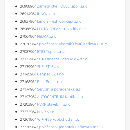
26908964
Zámečnictví HOLEC, spol. s.r.o.
26914964
INNO, s.r.o.
26937964
Limon Fresh Concept s.r.o.
26966964
LUCKY BREAK s.r.o. v likvidaci
27064964
FEDKA s.r.o.
27070964
Společenství vlastníků bytů Karlova Huť 75
27087964
ETES Teplo, s.r.o.
27122964
5F Residence Eden IV /54 s.r.o.
27139964
SKELET IS a.s.
27145964
Calypso CZ s.r.o.
27168964
Beer Boat s.r.o.
27174964
Servisní a poradenská, a.s.
27197964
AUTOCENTRUM Krotil, s.r.o.
27203964
PVKP stavební, s.r.o.
27232964
N.S.P. s.r.o.
27261964
W + H velkoobchod s.r.o.
27278964
Společenství jednotek Haškova 936-937