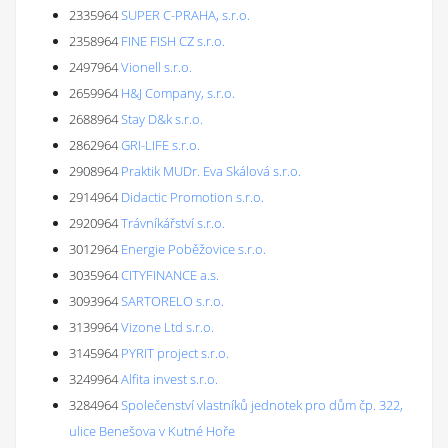
2335964
SUPER C-PRAHA, s.r.o.
2358964
FINE FISH CZ s.r.o.
2497964
Vionell s.r.o.
2659964
H&J Company, s.r.o.
2688964
Stay D&k s.r.o.
2862964
GRI-LIFE s.r.o.
2908964
Praktik MUDr. Eva Skálová s.r.o.
2914964
Didactic Promotion s.r.o.
2920964
Trávníkářství s.r.o.
3012964
Energie Poběžovice s.r.o.
3035964
CITYFINANCE a.s.
3093964
SARTORELO s.r.o.
3139964
Vizone Ltd s.r.o.
3145964
PYRIT project s.r.o.
3249964
Alfita invest s.r.o.
3284964
Společenství vlastníků jednotek pro dům čp. 322,
ulice Benešova v Kutné Hoře