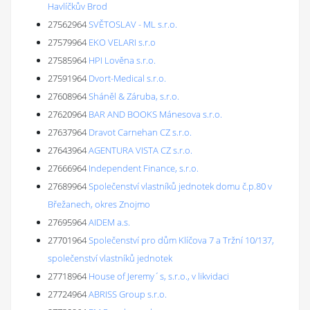
Havlíčkův Brod
27562964
SVĚTOSLAV - ML s.r.o.
27579964
EKO VELARI s.r.o
27585964
HPI Lověna s.r.o.
27591964
Dvort-Medical s.r.o.
27608964
Sháněl & Záruba, s.r.o.
27620964
BAR AND BOOKS Mánesova s.r.o.
27637964
Dravot Carnehan CZ s.r.o.
27643964
AGENTURA VISTA CZ s.r.o.
27666964
Independent Finance, s.r.o.
27689964
Společenství vlastníků jednotek domu č.p.80 v
Břežanech, okres Znojmo
27695964
AIDEM a.s.
27701964
Společenství pro dům Klíčova 7 a Tržní 10/137,
společenství vlastníků jednotek
27718964
House of Jeremy´s, s.r.o., v likvidaci
27724964
ABRISS Group s.r.o.