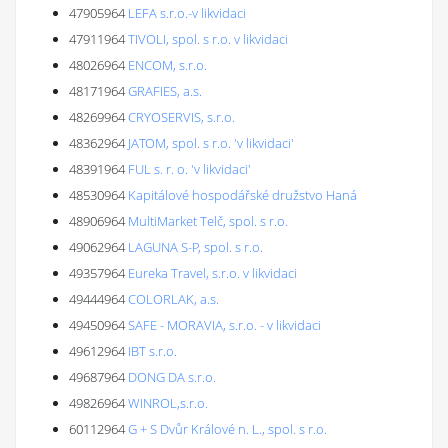
47905964
LEFA s.r.o.-v likvidaci
47911964
TIVOLI, spol. s r.o. v likvidaci
48026964
ENCOM, s.r.o.
48171964
GRAFIES, a.s.
48269964
CRYOSERVIS, s.r.o.
48362964
JATOM, spol. s r.o. 'v likvidaci'
48391964
FUL s. r. o. 'v likvidaci'
48530964
Kapitálové hospodářské družstvo Haná
48906964
MultiMarket Telč, spol. s r.o.
49062964
LAGUNA S-P, spol. s r.o.
49357964
Eureka Travel, s.r.o. v likvidaci
49444964
COLORLAK, a.s.
49450964
SAFE - MORAVIA, s.r.o. - v likvidaci
49612964
IBT s.r.o.
49687964
DONG DA s.r.o.
49826964
WINROL,s.r.o.
60112964
G + S Dvůr Králové n. L., spol. s r.o.