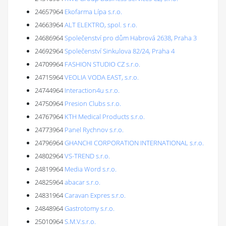
24657964
Ekofarma Lípa s.r.o.
24663964
ALT ELEKTRO, spol. s r.o.
24686964
Společenství pro dům Habrová 2638, Praha 3
24692964
Společenství Sinkulova 82/24, Praha 4
24709964
FASHION STUDIO CZ s.r.o.
24715964
VEOLIA VODA EAST, s.r.o.
24744964
Interaction4u s.r.o.
24750964
Presion Clubs s.r.o.
24767964
KTH Medical Products s.r.o.
24773964
Panel Rychnov s.r.o.
24796964
GHANCHI CORPORATION INTERNATIONAL s.r.o.
24802964
VS-TREND s.r.o.
24819964
Media Word s.r.o.
24825964
abacar s.r.o.
24831964
Caravan Expres s.r.o.
24848964
Gastrotomy s.r.o.
25010964
S.M.V.s.r.o.