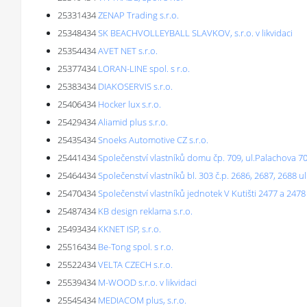
25331434
ZENAP Trading s.r.o.
25348434
SK BEACHVOLLEYBALL SLAVKOV, s.r.o. v likvidaci
25354434
AVET NET s.r.o.
25377434
LORAN-LINE spol. s r.o.
25383434
DIAKOSERVIS s.r.o.
25406434
Hocker lux s.r.o.
25429434
Aliamid plus s.r.o.
25435434
Snoeks Automotive CZ s.r.o.
25441434
Společenství vlastníků domu čp. 709, ul.Palachova 7
25464434
Společenství vlastníků bl. 303 č.p. 2686, 2687, 2688 u
25470434
Společenství vlastníků jednotek V Kutišti 2477 a 2478
25487434
KB design reklama s.r.o.
25493434
KKNET ISP, s.r.o.
25516434
Be-Tong spol. s r.o.
25522434
VELTA CZECH s.r.o.
25539434
M-WOOD s.r.o. v likvidaci
25545434
MEDIACOM plus, s.r.o.