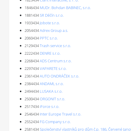
1823434
Ciant Interactive, s. r. o.
1846434
MUDr. Bohdan BABINEC, s.r.o.
1881434
SR Děčín s.r.o.
1933434
Jobote s.r.o.
2054434
Adrex Group a.s.
2060434
PPTC s.r.o.
2129434
Trash service s.r.o.
2222434
DENRE s.r.o.
2268434
ADS Centrum s.r.o.
2297434
VAPARETE s.r.o.
2361434
AUTO ONDRÁČEK s.r.o.
2384434
ANDAMI, s.r.o.
2494434
LUSAKA s.r.o.
2500434
ORGONIT s.r.o.
2517434
iForce s.r.o.
2546434
Inter Europe Travel s.r.o.
2552434
FG Company s.r.o.
2581434
Společenství vlastníků pro dům č.p. 186, Červené Jano