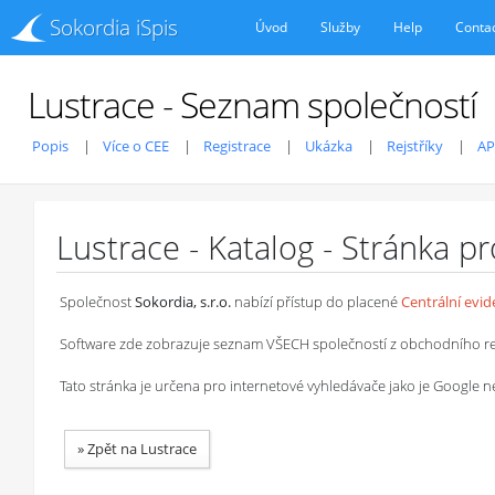
Sokordia iSpis
Úvod
Služby
Help
Conta
Lustrace - Seznam společností
Popis
Více o CEE
Registrace
Ukázka
Rejstříky
AP
Lustrace - Katalog - Stránka p
Společnost
Sokordia, s.r.o.
nabízí přístup do placené
Centrální evi
Software zde zobrazuje seznam VŠECH společností z obchodního rejstř
Tato stránka je určena pro internetové vyhledávače jako je Google
»
Zpět na Lustrace