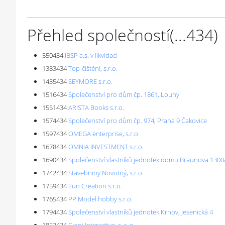
Přehled společností
(...
434
)
550434
IBSP a.s. v likvidaci
1383434
Top-čištění, s.r.o.
1435434
SEYMORE s.r.o.
1516434
Společenství pro dům čp. 1861, Louny
1551434
ARISTA Books s.r.o.
1574434
Společenství pro dům čp. 974, Praha 9 Čakovice
1597434
OMEGA enterprise, s.r.o.
1678434
OMNIA INVESTMENT s.r.o.
1690434
Společenství vlastníků jednotek domu Braunova 1300
1742434
Stavebniny Novotný, s.r.o.
1759434
Fun Creation s.r.o.
1765434
PP Model hobby s.r.o.
1794434
Společenství vlastníků jednotek Krnov, Jesenická 4