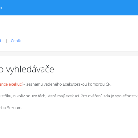
ct
I
Ceník
ro vyhledávače
dence exekucí
– seznamu vedeného Exekutorskou komorou ČR.
íku, nikoliv pouze těch, které mají exekuci. Pro ověření, zda je společnost v 
 nebo Seznam.