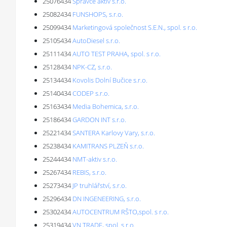
25076434
Správce aktiv s.r.o.
25082434
FUNSHOPS, s.r.o.
25099434
Marketingová společnost S.E.N., spol. s r.o.
25105434
AutoDiesel s.r.o.
25111434
AUTO TEST PRAHA, spol. s r.o.
25128434
NPK-CZ, s.r.o.
25134434
Kovolis Dolní Bučice s.r.o.
25140434
CODEP s.r.o.
25163434
Media Bohemica, s.r.o.
25186434
GARDON INT s.r.o.
25221434
SANTERA Karlovy Vary, s.r.o.
25238434
KAMITRANS PLZEŇ s.r.o.
25244434
NMT-aktiv s.r.o.
25267434
REBIS, s.r.o.
25273434
JP truhlářství, s.r.o.
25296434
DN INGENEERING, s.r.o.
25302434
AUTOCENTRUM RŠTO,spol. s r.o.
25319434
VN TRADE, spol. s r.o.