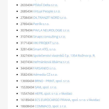
2633434
Přídolí Delta s.r.o.
2685434
Virtual People s.r.o.
2708434
OILTRANZIT NORD s.r.o.
2789434
Petrlík s.r.o.
3078434
PAVLA NEUROLOGIE s.r.o.
3107434
Sinaps consulting s.r.o.
3171434
VIKI PROJEKT s.r.o.
3281434
Smart ATO, s.r.o.
3327434
Společenství vlastníků č.p. 1354 Rožnov p. R.
3437434
Heřmánková lékárna s.r.o.
3443434
FARSANEO s.r.o.
3582434
Admedia CZ s.r.o.
13690434
BRNO - PRINT, spol. s r.o.
15530434
SAM, spol. s r.o.
15547434
HEPR, spol. s r.o. v likvidaci
16189434
ECS EUROCARGO PRAHA, spol. s r.o. v likvidaci
18608434
COMMACO, spol. s r.o.