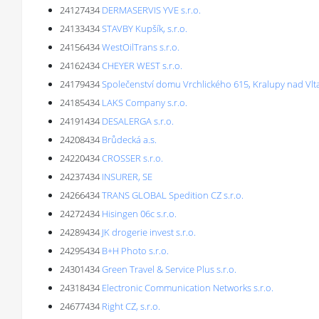
24127434
DERMASERVIS YVE s.r.o.
24133434
STAVBY Kupšík, s.r.o.
24156434
WestOilTrans s.r.o.
24162434
CHEYER WEST s.r.o.
24179434
Společenství domu Vrchlického 615, Kralupy nad Vl
24185434
LAKS Company s.r.o.
24191434
DESALERGA s.r.o.
24208434
Brůdecká a.s.
24220434
CROSSER s.r.o.
24237434
INSURER, SE
24266434
TRANS GLOBAL Spedition CZ s.r.o.
24272434
Hisingen 06c s.r.o.
24289434
JK drogerie invest s.r.o.
24295434
B+H Photo s.r.o.
24301434
Green Travel & Service Plus s.r.o.
24318434
Electronic Communication Networks s.r.o.
24677434
Right CZ, s.r.o.