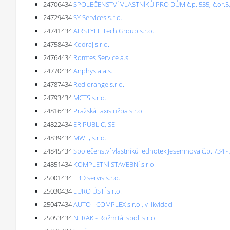
24706434
SPOLEČENSTVÍ VLASTNÍKŮ PRO DŮM č.p. 535, č.or.
24729434
SY Services s.r.o.
24741434
AIRSTYLE Tech Group s.r.o.
24758434
Kodraj s.r.o.
24764434
Romtes Service a.s.
24770434
Anphysia a.s.
24787434
Red orange s.r.o.
24793434
MCTS s.r.o.
24816434
Pražská taxislužba s.r.o.
24822434
ER PUBLIC, SE
24839434
MWT, s.r.o.
24845434
Společenství vlastníků jednotek Jeseninova č.p. 734 -
24851434
KOMPLETNÍ STAVEBNÍ s.r.o.
25001434
LBD servis s.r.o.
25030434
EURO ÚSTÍ s.r.o.
25047434
AUTO - COMPLEX s.r.o., v likvidaci
25053434
NERAK - Rožmitál spol. s r.o.