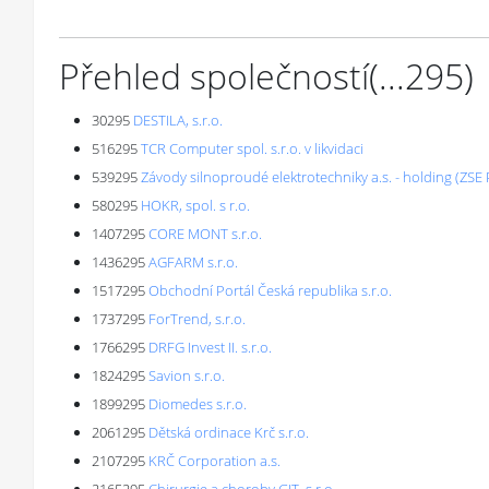
Přehled společností
(...
295
)
30295
DESTILA, s.r.o.
516295
TCR Computer spol. s.r.o. v likvidaci
539295
Závody silnoproudé elektrotechniky a.s. - holding (ZSE P
580295
HOKR, spol. s r.o.
1407295
CORE MONT s.r.o.
1436295
AGFARM s.r.o.
1517295
Obchodní Portál Česká republika s.r.o.
1737295
ForTrend, s.r.o.
1766295
DRFG Invest II. s.r.o.
1824295
Savion s.r.o.
1899295
Diomedes s.r.o.
2061295
Dětská ordinace Krč s.r.o.
2107295
KRČ Corporation a.s.