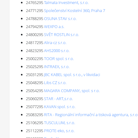
24765295
Talmata Investment, s.r.o.
24771295
Společenství Kostelní 360, Praha 7
24788295
OSUNA STAV s.r.o.
24794295
WEXPO a.s.
24800295
SVĚT ROSTLIN s.r.o.
24817295
Alira-cz s.r.o.
24823295
AHS2000 s.r.o.
25002295
TOOR spol. s r.o.
25025295
INTRAEX, s.r.o.
25031295
JBC KABEL spol. s r.o., v likvidaci
25048295
Libs CZ s.r.o.
25054295
MAGARA COMPANY, spol. s r.o.
25060295
STAR - ART,s.r.o.
25077295
KAVAN spol. s r.o.
25083295
RITA - Regionální informační a tisková agentura, s.r.o
25106295
TUSCULUM, s.r.o.
25112295
PROTE-eko, s.r.o.