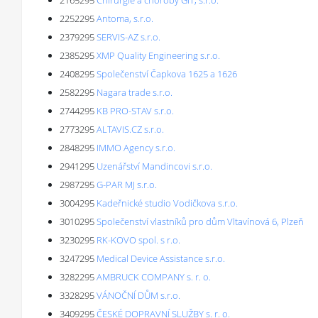
2165295
Chirurgie a choroby GIT, s.r.o.
2252295
Antoma, s.r.o.
2379295
SERVIS-AZ s.r.o.
2385295
XMP Quality Engineering s.r.o.
2408295
Společenství Čapkova 1625 a 1626
2582295
Nagara trade s.r.o.
2744295
KB PRO-STAV s.r.o.
2773295
ALTAVIS.CZ s.r.o.
2848295
IMMO Agency s.r.o.
2941295
Uzenářství Mandincovi s.r.o.
2987295
G-PAR MJ s.r.o.
3004295
Kadeřnické studio Vodičkova s.r.o.
3010295
Společenství vlastníků pro dům Vltavínová 6, Plzeň
3230295
RK-KOVO spol. s r.o.
3247295
Medical Device Assistance s.r.o.
3282295
AMBRUCK COMPANY s. r. o.
3328295
VÁNOČNÍ DŮM s.r.o.
3409295
ČESKÉ DOPRAVNÍ SLUŽBY s. r. o.