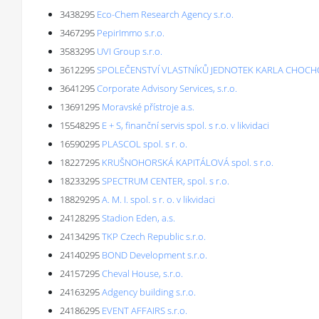
3438295
Eco-Chem Research Agency s.r.o.
3467295
PepirImmo s.r.o.
3583295
UVI Group s.r.o.
3612295
SPOLEČENSTVÍ VLASTNÍKŮ JEDNOTEK KARLA CHOCHO
3641295
Corporate Advisory Services, s.r.o.
13691295
Moravské přístroje a.s.
15548295
E + S, finanční servis spol. s r.o. v likvidaci
16590295
PLASCOL spol. s r. o.
18227295
KRUŠNOHORSKÁ KAPITÁLOVÁ spol. s r.o.
18233295
SPECTRUM CENTER, spol. s r.o.
18829295
A. M. I. spol. s r. o. v likvidaci
24128295
Stadion Eden, a.s.
24134295
TKP Czech Republic s.r.o.
24140295
BOND Development s.r.o.
24157295
Cheval House, s.r.o.
24163295
Adgency building s.r.o.
24186295
EVENT AFFAIRS s.r.o.