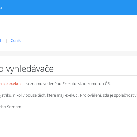
ct
I
Ceník
ro vyhledávače
dence exekucí
– seznamu vedeného Exekutorskou komorou ČR.
íku, nikoliv pouze těch, které mají exekuci. Pro ověření, zda je společnost v 
 nebo Seznam.