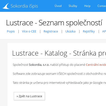
Sokordia iSpis
Úvod
Služby
Help
Conta
Lustrace - Seznam společností
Popis
Více o CEE
Registrace
Ukázka
Rejstříky
AP
Lustrace - Katalog - Stránka p
Společnost
Sokordia, s.r.o.
nabízí přístup do placené
Centrální evi
Software zde zobrazuje seznam VŠECH společností z obchodního rejstř
Tato stránka je určena pro internetové vyhledávače jako je Google
»
Zpět na Lustrace