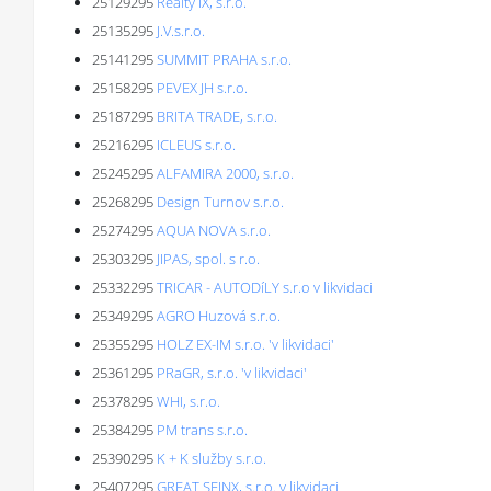
25129295
Realty IX, s.r.o.
25135295
J.V.s.r.o.
25141295
SUMMIT PRAHA s.r.o.
25158295
PEVEX JH s.r.o.
25187295
BRITA TRADE, s.r.o.
25216295
ICLEUS s.r.o.
25245295
ALFAMIRA 2000, s.r.o.
25268295
Design Turnov s.r.o.
25274295
AQUA NOVA s.r.o.
25303295
JIPAS, spol. s r.o.
25332295
TRICAR - AUTODíLY s.r.o v likvidaci
25349295
AGRO Huzová s.r.o.
25355295
HOLZ EX-IM s.r.o. 'v likvidaci'
25361295
PRaGR, s.r.o. 'v likvidaci'
25378295
WHI, s.r.o.
25384295
PM trans s.r.o.
25390295
K + K služby s.r.o.
25407295
GREAT SFINX, s.r.o. v likvidaci