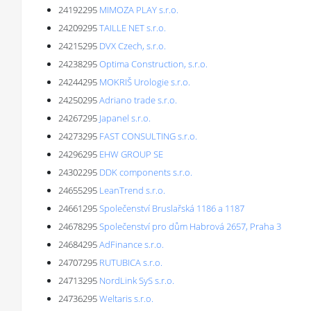
24192295
MIMOZA PLAY s.r.o.
24209295
TAILLE NET s.r.o.
24215295
DVX Czech, s.r.o.
24238295
Optima Construction, s.r.o.
24244295
MOKRIŠ Urologie s.r.o.
24250295
Adriano trade s.r.o.
24267295
Japanel s.r.o.
24273295
FAST CONSULTING s.r.o.
24296295
EHW GROUP SE
24302295
DDK components s.r.o.
24655295
LeanTrend s.r.o.
24661295
Společenství Bruslařská 1186 a 1187
24678295
Společenství pro dům Habrová 2657, Praha 3
24684295
AdFinance s.r.o.
24707295
RUTUBICA s.r.o.
24713295
NordLink SyS s.r.o.
24736295
Weltaris s.r.o.