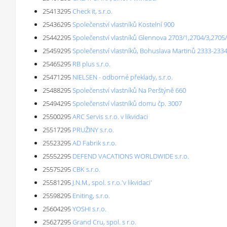
25413295
Check it, s.r.o.
25436295
Společenství vlastníků Kostelní 900
25442295
Společenství vlastníků Glennova 2703/1,2704/3,2705
25459295
Společenství vlastníků, Bohuslava Martinů 2333-2334
25465295
RB plus s.r.o.
25471295
NIELSEN - odborné překlady, s.r.o.
25488295
Společenství vlastníků Na Perštýně 660
25494295
Společenství vlastníků domu čp. 3007
25500295
ARC Servis s.r.o. v likvidaci
25517295
PRUŽINY s.r.o.
25523295
AD Fabrik s.r.o.
25552295
DEFEND VACATIONS WORLDWIDE s.r.o.
25575295
CBK s.r.o.
25581295
J.N.M., spol. s r.o.'v likvidaci'
25598295
Eniting, s.r.o.
25604295
YOSHI s.r.o.
25627295
Grand Cru, spol. s r.o.