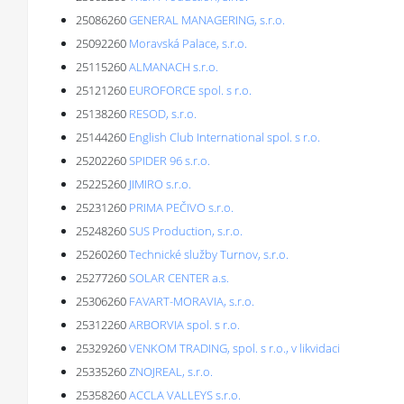
25086260
GENERAL MANAGERING, s.r.o.
25092260
Moravská Palace, s.r.o.
25115260
ALMANACH s.r.o.
25121260
EUROFORCE spol. s r.o.
25138260
RESOD, s.r.o.
25144260
English Club International spol. s r.o.
25202260
SPIDER 96 s.r.o.
25225260
JIMIRO s.r.o.
25231260
PRIMA PEČIVO s.r.o.
25248260
SUS Production, s.r.o.
25260260
Technické služby Turnov, s.r.o.
25277260
SOLAR CENTER a.s.
25306260
FAVART-MORAVIA, s.r.o.
25312260
ARBORVIA spol. s r.o.
25329260
VENKOM TRADING, spol. s r.o., v likvidaci
25335260
ZNOJREAL, s.r.o.
25358260
ACCLA VALLEYS s.r.o.