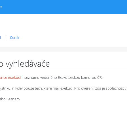
ct
I
Ceník
ro vyhledávače
dence exekucí
– seznamu vedeného Exekutorskou komorou ČR.
íku, nikoliv pouze těch, které mají exekuci. Pro ověření, zda je společnost v 
 nebo Seznam.