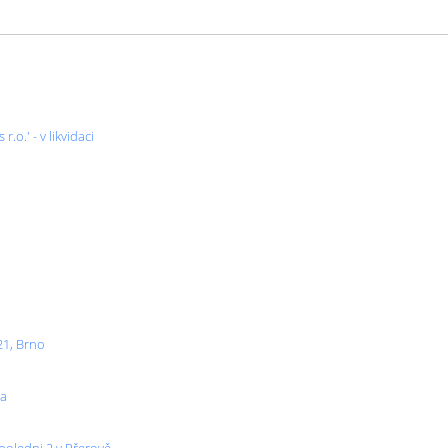
.o.' - v likvidaci
21, Brno
va