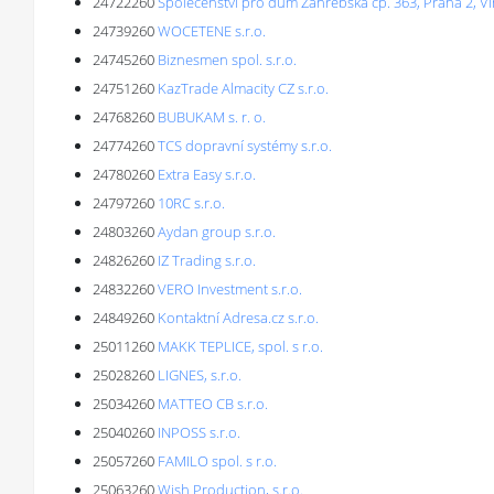
24722260
Společenství pro dům Záhřebská čp. 363, Praha 2, V
24739260
WOCETENE s.r.o.
24745260
Biznesmen spol. s.r.o.
24751260
KazTrade Almacity CZ s.r.o.
24768260
BUBUKAM s. r. o.
24774260
TCS dopravní systémy s.r.o.
24780260
Extra Easy s.r.o.
24797260
10RC s.r.o.
24803260
Aydan group s.r.o.
24826260
IZ Trading s.r.o.
24832260
VERO Investment s.r.o.
24849260
Kontaktní Adresa.cz s.r.o.
25011260
MAKK TEPLICE, spol. s r.o.
25028260
LIGNES, s.r.o.
25034260
MATTEO CB s.r.o.
25040260
INPOSS s.r.o.
25057260
FAMILO spol. s r.o.
25063260
Wish Production, s.r.o.