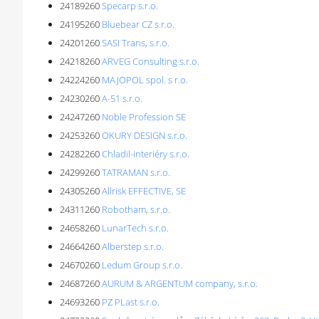
24189260
Specarp s.r.o.
24195260
Bluebear CZ s.r.o.
24201260
SASI Trans, s.r.o.
24218260
ARVEG Consulting s.r.o.
24224260
MAJOPOL spol. s r.o.
24230260
A-51 s.r.o.
24247260
Noble Profession SE
24253260
OKURY DESIGN s.r.o.
24282260
Chladil-interiéry s.r.o.
24299260
TATRAMAN s.r.o.
24305260
Allrisk EFFECTIVE, SE
24311260
Robotham, s.r.o.
24658260
LunarTech s.r.o.
24664260
Alberstep s.r.o.
24670260
Ledum Group s.r.o.
24687260
AURUM & ARGENTUM company, s.r.o.
24693260
PZ PLast s.r.o.