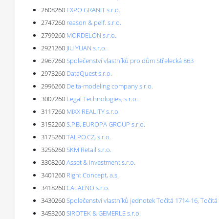
2608260
EXPO GRANIT s.r.o.
2747260
reason & pelf. s.r.o.
2799260
MORDELON s.r.o.
2921260
JIU YUAN s.r.o.
2967260
Společenství vlastníků pro dům Střelecká 863
2973260
DataQuest s.r.o.
2996260
Delta-modeling company s.r.o.
3007260
Legal Technologies, s.r.o.
3117260
MIXX REALITY s.r.o.
3152260
S.P.B. EUROPA GROUP s.r.o.
3175260
TALPO.CZ, s.r.o.
3256260
SKM Retail s.r.o.
3308260
Asset & Investment s.r.o.
3401260
Right Concept, a.s.
3418260
CALAENO s.r.o.
3430260
Společenství vlastníků jednotek Točitá 1714-16, Točitá
3453260
SIROTEK & GEMERLE s.r.o.