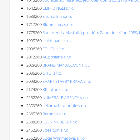
1613260
Společenství vlastníků jednotek domu čp. 2178 Na Od
1642260
CLIFFDINGLI s.r.o.
1688260
Enuma Elis s.r.o.
1717260
Bloomtime, s.r.o.
1775260
Společenství vlastníků pro dům Zahradnického 2959, 
1995260
Holdfinance a.s.
2006260
EDUCH s.r.o.
2012260
Augiosiana s.r.o.
2029260
BRAND MANAGEMENT, SE
2035260
UJTO, s.r.o.
2093260
SHAFT STAVBY PRAHA s.r.o.
2174260
RP future s.r.o.
2232260
NUMERALE AGENCY s.r.o.
2359260
Lékárna Levandule s.r.o.
2365260
Berancb s.r.o.
2388260
UZENINY BETA s.r.o.
2452260
Speeltuin s.r.o.
2562260
Lucie Wimmerová, s.r.o.