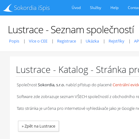
Sokordia iSpis
Úvod
Služby
Help
Conta
Lustrace - Seznam společností
Popis
Více o CEE
Registrace
Ukázka
Rejstříky
AP
Lustrace - Katalog - Stránka p
Společnost
Sokordia, s.r.o.
nabízí přístup do placené
Centrální evi
Software zde zobrazuje seznam VŠECH společností z obchodního rejstř
Tato stránka je určena pro internetové vyhledávače jako je Google
»
Zpět na Lustrace