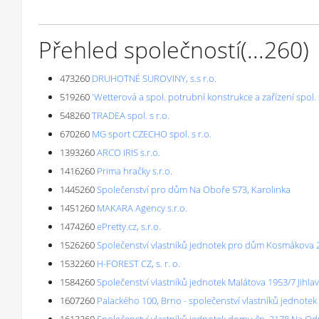
Přehled společností
(...
260
)
473260
DRUHOTNÉ SUROVINY, s.s r.o.
519260
'Wetterová a spol. potrubní konstrukce a zařízení spol. s r
548260
TRADEA spol. s r.o.
670260
MG sport CZECHO spol. s r.o.
1393260
ARCO IRIS s.r.o.
1416260
Prima hračky s.r.o.
1445260
Společenství pro dům Na Oboře 573, Karolinka
1451260
MAKARA Agency s.r.o.
1474260
ePretty.cz, s.r.o.
1526260
Společenství vlastníků jednotek pro dům Kosmákova 
1532260
H-FOREST CZ, s. r. o.
1584260
Společenství vlastníků jednotek Malátova 1953/7 Jihla
1607260
Palackého 100, Brno - společenství vlastníků jednotek