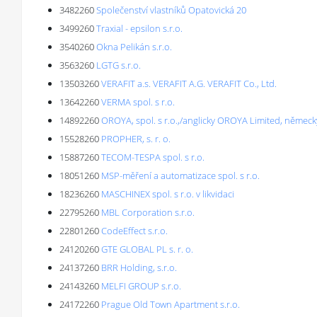
3482260
Společenství vlastníků Opatovická 20
3499260
Traxial - epsilon s.r.o.
3540260
Okna Pelikán s.r.o.
3563260
LGTG s.r.o.
13503260
VERAFIT a.s. VERAFIT A.G. VERAFIT Co., Ltd.
13642260
VERMA spol. s r.o.
14892260
OROYA, spol. s r.o.,/anglicky OROYA Limited, němec
15528260
PROPHER, s. r. o.
15887260
TECOM-TESPA spol. s r.o.
18051260
MSP-měření a automatizace spol. s r.o.
18236260
MASCHINEX spol. s r.o. v likvidaci
22795260
MBL Corporation s.r.o.
22801260
CodeEffect s.r.o.
24120260
GTE GLOBAL PL s. r. o.
24137260
BRR Holding, s.r.o.
24143260
MELFI GROUP s.r.o.
24172260
Prague Old Town Apartment s.r.o.