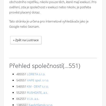
obchodního rejstříku, nikoliv pouze těch, které mají exekuci. Pro
ověření, zda je společnost v exekuci nebo nikoliv, je potřeba
provést placený dotaz.
Tato stránka je určena pro internetové vyhledávače jako je
Google nebo Seznam.
»
Zpět na Lustrace
Přehled společností
(...
551
)
485551
LORETA s.r.o.
543551
VAPE spol. s r.o.
546551
KM - DENT s.r.o.
552551
RUSHDATE, a.s.
662551
V.I.A. a.s.
1385551
KazArtServis s.r.o.