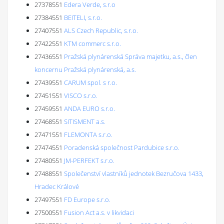
27378551
Edera Verde, s.r.o
27384551
BEITELI, s.r.o.
27407551
ALS Czech Republic, s.r.o.
27422551
KTM commerc s.r.o.
27436551
Pražská plynárenská Správa majetku, a.s., člen
koncernu Pražská plynárenská, a.s.
27439551
CARUM spol. s r.o.
27451551
VISCO s.r.o.
27459551
ANDA EURO s.r.o.
27468551
SITISMENT a.s.
27471551
FLEMONTA s.r.o.
27474551
Poradenská společnost Pardubice s.r.o.
27480551
JM-PERFEKT s.r.o.
27488551
Společenství vlastníků jednotek Bezručova 1433,
Hradec Králové
27497551
FD Europe s.r.o.
27500551
Fusion Act a.s. v likvidaci