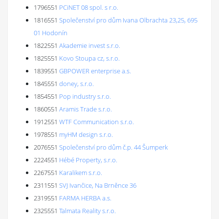
1796551
PCiNET 08 spol. s r.o.
1816551
Společenství pro dům Ivana Olbrachta 23,25, 695
01 Hodonín
1822551
Akademie invest s.r.o.
1825551
Kovo Stoupa cz, s.r.o.
1839551
GBPOWER enterprise a.s.
1845551
doney, s.r.o.
1854551
Pop industry s.r.o.
1860551
Aramis Trade s.r.o.
1912551
WTF Communication s.r.o.
1978551
myHM design s.r.o.
2076551
Společenství pro dům č.p. 44 Šumperk
2224551
Hébé Property, s.r.o.
2267551
Karalikem s.r.o.
2311551
SVJ Ivančice, Na Brněnce 36
2319551
FARMA HERBA a.s.
2325551
Talmata Reality s.r.o.