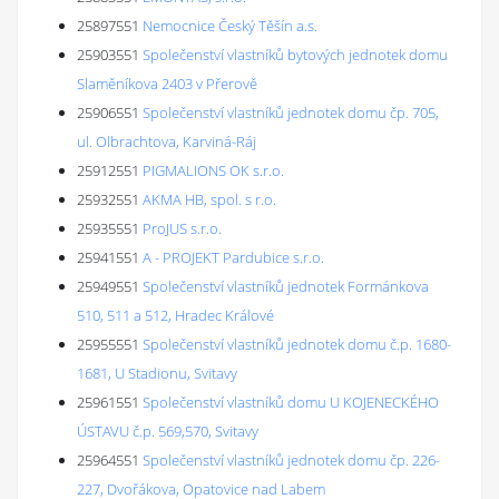
25897551
Nemocnice Český Těšín a.s.
25903551
Společenství vlastníků bytových jednotek domu
Slaměníkova 2403 v Přerově
25906551
Společenství vlastníků jednotek domu čp. 705,
ul. Olbrachtova, Karviná-Ráj
25912551
PIGMALIONS OK s.r.o.
25932551
AKMA HB, spol. s r.o.
25935551
ProJUS s.r.o.
25941551
A - PROJEKT Pardubice s.r.o.
25949551
Společenství vlastníků jednotek Formánkova
510, 511 a 512, Hradec Králové
25955551
Společenství vlastníků jednotek domu č.p. 1680-
1681, U Stadionu, Svitavy
25961551
Společenství vlastníků domu U KOJENECKÉHO
ÚSTAVU č.p. 569,570, Svitavy
25964551
Společenství vlastníků jednotek domu čp. 226-
227, Dvořákova, Opatovice nad Labem