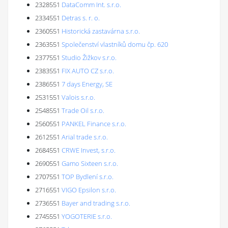
2328551
DataComm Int. s.r.o.
2334551
Detras s. r. o.
2360551
Historická zastavárna s.r.o.
2363551
Společenství vlastníků domu čp. 620
2377551
Studio Žižkov s.r.o.
2383551
FIX AUTO CZ s.r.o.
2386551
7 days Energy, SE
2531551
Valois s.r.o.
2548551
Trade Oil s.r.o.
2560551
PANKEL Finance s.r.o.
2612551
Arial trade s.r.o.
2684551
CRWE Invest, s.r.o.
2690551
Gamo Sixteen s.r.o.
2707551
TOP Bydlení s.r.o.
2716551
VIGO Epsilon s.r.o.
2736551
Bayer and trading s.r.o.
2745551
YOGOTERIE s.r.o.