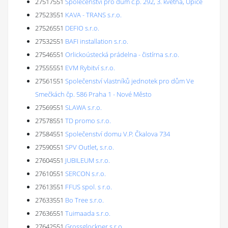
27517551
Společenství pro dům č.p. 292, 3. května, Úpice
27523551
KAVA - TRANS s.r.o.
27526551
DEFIO s.r.o.
27532551
BAFI installation s.r.o.
27546551
Orlickoústecká prádelna - čistírna s.r.o.
27555551
EVM Rybitví s.r.o.
27561551
Společenství vlastníků jednotek pro dům Ve
Smečkách čp. 586 Praha 1 - Nové Město
27569551
SLAWA s.r.o.
27578551
TD promo s.r.o.
27584551
Společenství domu V.P. Čkalova 734
27590551
SPV Outlet, s.r.o.
27604551
JUBILEUM s.r.o.
27610551
SERCON s.r.o.
27613551
FFUS spol. s r.o.
27633551
Bo Tree s.r.o.
27636551
Tuimaada s.r.o.
27642551
Grossglockner s.r.o.