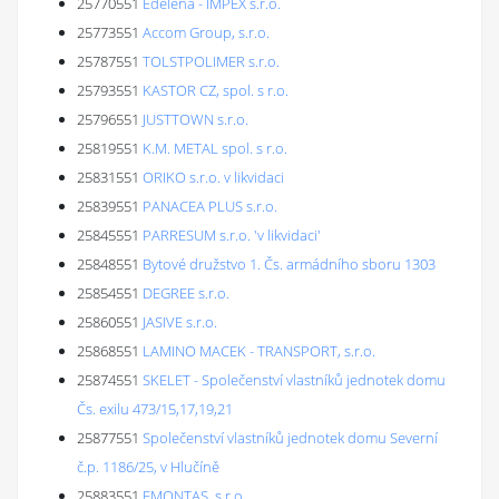
25770551
Edelena - IMPEX s.r.o.
25773551
Accom Group, s.r.o.
25787551
TOLSTPOLIMER s.r.o.
25793551
KASTOR CZ, spol. s r.o.
25796551
JUSTTOWN s.r.o.
25819551
K.M. METAL spol. s r.o.
25831551
ORIKO s.r.o. v likvidaci
25839551
PANACEA PLUS s.r.o.
25845551
PARRESUM s.r.o. 'v likvidaci'
25848551
Bytové družstvo 1. Čs. armádního sboru 1303
25854551
DEGREE s.r.o.
25860551
JASIVE s.r.o.
25868551
LAMINO MACEK - TRANSPORT, s.r.o.
25874551
SKELET - Společenství vlastníků jednotek domu
Čs. exilu 473/15,17,19,21
25877551
Společenství vlastníků jednotek domu Severní
č.p. 1186/25, v Hlučíně
25883551
EMONTAS, s.r.o.