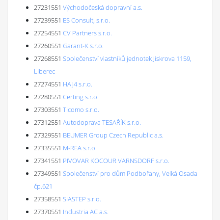
27231551
Východočeská dopravní a.s.
27239551
ES Consult, s.r.o.
27254551
CV Partners s.r.o.
27260551
Garant-K s.r.o.
27268551
Společenství vlastníků jednotek Jiskrova 1159,
Liberec
27274551
HAJ4 s.r.o.
27280551
Certing s.r.o.
27303551
Ticomo s.r.o.
27312551
Autodoprava TESAŘÍK s.r.o.
27329551
BEUMER Group Czech Republic a.s.
27335551
M-REA s.r.o.
27341551
PIVOVAR KOCOUR VARNSDORF s.r.o.
27349551
Společenství pro dům Podbořany, Velká Osada
čp.621
27358551
SIASTEP s.r.o.
27370551
Industria AC a.s.