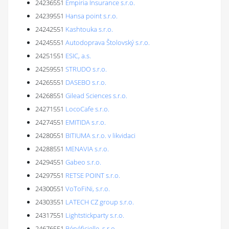
24236551
Empiria Insurance s.r.o.
24239551
Hansa point s.r.o.
24242551
Kashtouka s.r.o.
24245551
Autodoprava Štolovský s.r.o.
24251551
ESIC, a.s.
24259551
STRUDO s.r.o.
24265551
DASEBO s.r.o.
24268551
Gilead Sciences s.r.o.
24271551
LocoCafe s.r.o.
24274551
EMITIDA s.r.o.
24280551
BITIUMA s.r.o. v likvidaci
24288551
MENAVIA s.r.o.
24294551
Gabeo s.r.o.
24297551
RETSE POINT s.r.o.
24300551
VoToFiNi, s.r.o.
24303551
LATECH CZ group s.r.o.
24317551
Lightstickparty s.r.o.
24676551
Bénéficielle, s.r.o.