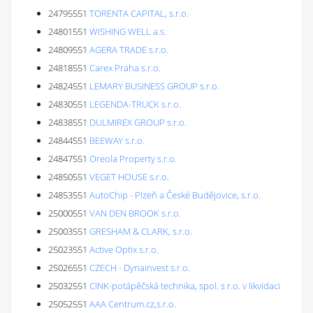
24795551
TORENTA CAPITAL, s.r.o.
24801551
WISHING WELL a.s.
24809551
AGERA TRADE s.r.o.
24818551
Carex Praha s.r.o.
24824551
LEMARY BUSINESS GROUP s.r.o.
24830551
LEGENDA-TRUCK s.r.o.
24838551
DULMIREX GROUP s.r.o.
24844551
BEEWAY s.r.o.
24847551
Oreola Property s.r.o.
24850551
VEGET HOUSE s.r.o.
24853551
AutoChip - Plzeň a České Budějovice, s.r.o.
25000551
VAN DEN BROOK s.r.o.
25003551
GRESHAM & CLARK, s.r.o.
25023551
Active Optix s.r.o.
25026551
CZECH - Dynainvest s.r.o.
25032551
CINK-potápěčská technika, spol. s r.o. v likvidaci
25052551
AAA Centrum.cz,s.r.o.