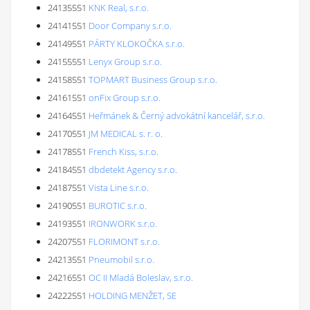
24135551
KNK Real, s.r.o.
24141551
Door Company s.r.o.
24149551
PÁRTY KLOKOČKA s.r.o.
24155551
Lenyx Group s.r.o.
24158551
TOPMART Business Group s.r.o.
24161551
onFix Group s.r.o.
24164551
Heřmánek & Černý advokátní kancelář, s.r.o.
24170551
JM MEDICAL s. r. o.
24178551
French Kiss, s.r.o.
24184551
dbdetekt Agency s.r.o.
24187551
Vista Line s.r.o.
24190551
BUROTIC s.r.o.
24193551
IRONWORK s.r.o.
24207551
FLORIMONT s.r.o.
24213551
Pneumobil s.r.o.
24216551
OC II Mladá Boleslav, s.r.o.
24222551
HOLDING MENŽET, SE