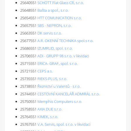
25640551
SCHOTT Flat Glass CR, s.r.o.
25648551
Bašta a spol., s.r.o.
25654551
HTT COMUNICATION s.r.o.
25657551
SBS - NEPRON, s.r.o.
25663551
DK servis s.r.o.
25677551
A.R. OKENNÍ TECHNIKA spol.s r.o.
25686551
IZUMRUD, spol. s r.o.
25706551
ADI - GRUPP 98 s.r.o. v likvidaci
25715551
ERICA- GRAF, spol. s r.o.
25721551
CEPS a.s.
25735551
RIEKS-PLUS, s.r.o.
25738551
Řeznictví u Valentů - s.r.o.
25744551
CESTOVNÍ KANCELÁŘ ADMIRÁL s.r.o.
25750551
Memphis Computers s.r.o.
25758551
AXIA DUE s.r.o.
25764551
KIMEK, s.r.o.
25767551
V.A. Servis, spol. s r.o. v likvidaci