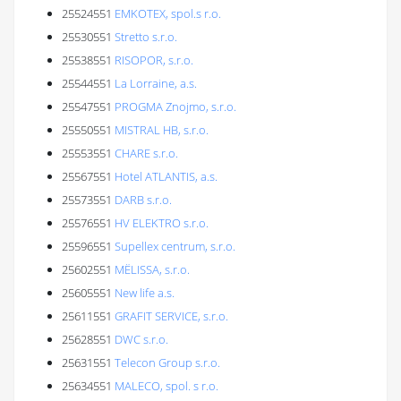
25524551
EMKOTEX, spol.s r.o.
25530551
Stretto s.r.o.
25538551
RISOPOR, s.r.o.
25544551
La Lorraine, a.s.
25547551
PROGMA Znojmo, s.r.o.
25550551
MISTRAL HB, s.r.o.
25553551
CHARE s.r.o.
25567551
Hotel ATLANTIS, a.s.
25573551
DARB s.r.o.
25576551
HV ELEKTRO s.r.o.
25596551
Supellex centrum, s.r.o.
25602551
MËLISSA, s.r.o.
25605551
New life a.s.
25611551
GRAFIT SERVICE, s.r.o.
25628551
DWC s.r.o.
25631551
Telecon Group s.r.o.
25634551
MALECO, spol. s r.o.