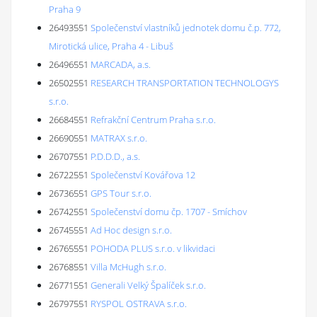
Praha 9
26493551
Společenství vlastníků jednotek domu č.p. 772,
Mirotická ulice, Praha 4 - Libuš
26496551
MARCADA, a.s.
26502551
RESEARCH TRANSPORTATION TECHNOLOGYS
s.r.o.
26684551
Refrakční Centrum Praha s.r.o.
26690551
MATRAX s.r.o.
26707551
P.D.D.D., a.s.
26722551
Společenství Kovářova 12
26736551
GPS Tour s.r.o.
26742551
Společenství domu čp. 1707 - Smíchov
26745551
Ad Hoc design s.r.o.
26765551
POHODA PLUS s.r.o. v likvidaci
26768551
Villa McHugh s.r.o.
26771551
Generali Velký Špalíček s.r.o.
26797551
RYSPOL OSTRAVA s.r.o.