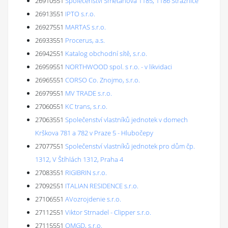
26910551
Společenství Smetanova 1185, 1186 Strážnice
26913551
IPTO s.r.o.
26927551
MARTAS s.r.o.
26933551
Procerus, a.s.
26942551
Katalog obchodní sítě, s.r.o.
26959551
NORTHWOOD spol. s r.o. - v likvidaci
26965551
CORSO Co. Znojmo, s.r.o.
26979551
MV TRADE s.r.o.
27060551
KC trans, s.r.o.
27063551
Společenství vlastníků jednotek v domech
Krškova 781 a 782 v Praze 5 - Hlubočepy
27077551
Společenství vlastníků jednotek pro dům čp.
1312, V Štíhlách 1312, Praha 4
27083551
RIGIBRIN s.r.o.
27092551
ITALIAN RESIDENCE s.r.o.
27106551
AVozrojdenie s.r.o.
27112551
Viktor Strnadel - Clipper s.r.o.
27115551
OMGD, s.r.o.