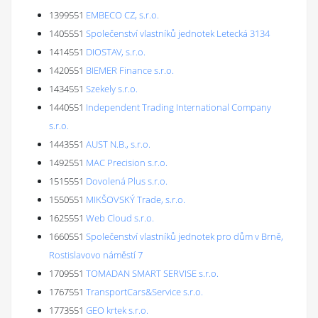
1399551
EMBECO CZ, s.r.o.
1405551
Společenství vlastníků jednotek Letecká 3134
1414551
DIOSTAV, s.r.o.
1420551
BIEMER Finance s.r.o.
1434551
Szekely s.r.o.
1440551
Independent Trading International Company
s.r.o.
1443551
AUST N.B., s.r.o.
1492551
MAC Precision s.r.o.
1515551
Dovolená Plus s.r.o.
1550551
MIKŠOVSKÝ Trade, s.r.o.
1625551
Web Cloud s.r.o.
1660551
Společenství vlastníků jednotek pro dům v Brně,
Rostislavovo náměstí 7
1709551
TOMADAN SMART SERVISE s.r.o.
1767551
TransportCars&Service s.r.o.
1773551
GEO krtek s.r.o.