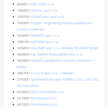
3604551
SAFEL AGRO s.r.o.
14502551
QARTAL, spol. s r.o.
14707551
STASKO plus, spol. s r.o.
15503551
Progres - Engineering Ostrava, společnost s
ručením omezeným
15526551
BERENTE, spol. s r. o.
15891551
EAST-END spol.s r.o.
16556551
SOLOMAT spol. s r.o. německy SOLOMAT GmbH
16628551
Ing. Vladimír Chaloupecký-CH/S, s.r.o.
18234551
SAGOCO, společnost s ručením omezeným - v
likvidaci
18827551
A L E C O spol. s r.o. - v likvidaci
22793551
Společenství pro dům Tolstého 1233, 1234,1235,
Ústí nad Labem
24126551
Dům U Slunečnice, s.r.o.
24129551
Bamosat plus s.r.o.
24132551
Onti Business s.r.o.