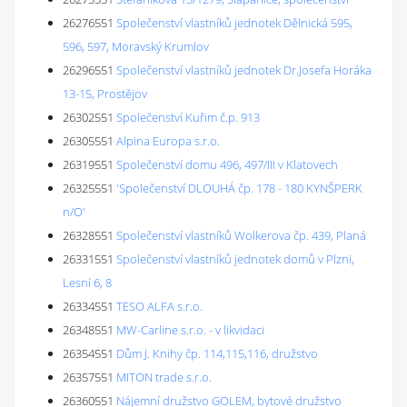
26276551
Společenství vlastníků jednotek Dělnická 595,
596, 597, Moravský Krumlov
26296551
Společenství vlastníků jednotek Dr.Josefa Horáka
13-15, Prostějov
26302551
Společenství Kuřim č.p. 913
26305551
Alpina Europa s.r.o.
26319551
Společenství domu 496, 497/III v Klatovech
26325551
'Společenství DLOUHÁ čp. 178 - 180 KYNŠPERK
n/O'
26328551
Společenství vlastníků Wolkerova čp. 439, Planá
26331551
Společenství vlastníků jednotek domů v Plzni,
Lesní 6, 8
26334551
TESO ALFA s.r.o.
26348551
MW-Carline s.r.o. - v likvidaci
26354551
Dům J. Knihy čp. 114,115,116, družstvo
26357551
MITON trade s.r.o.
26360551
Nájemní družstvo GOLEM, bytové družstvo