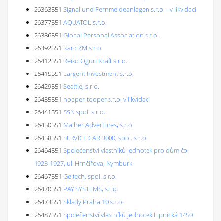
26363551
Signal und Fernmeldeanlagen s.r.o. - v likvidaci
26377551
AQUATOL s.r.o.
26386551
Global Personal Association s.r.o.
26392551
Karo ZM s.r.o.
26412551
Reiko Oguri Kraft s.r.o.
26415551
Largent Investment s.r.o.
26429551
Seattle, s.r.o.
26435551
hooper-tooper s.r.o. v likvidaci
26441551
SSN spol. s r.o.
26450551
Mather Advertures, s.r.o.
26458551
SERVICE CAR 3000, spol. s r.o.
26464551
Společenství vlastníků jednotek pro dům čp.
1923-1927, ul. Hrnčířova, Nymburk
26467551
Geltech, spol. s r.o.
26470551
PAY SYSTEMS, s.r.o.
26473551
Sklady Praha 10 s.r.o.
26487551
Společenství vlastníků jednotek Lipnická 1450