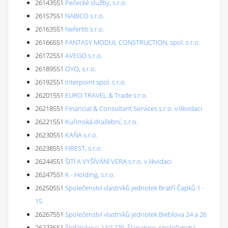
26143551
Pečecké služby, s.r.o.
26157551
NABICO s.r.o.
26163551
Nefertiti s.r.o.
26166551
FANTASY MODUL CONSTRUCTION, spol. s r.o.
26172551
AVEGO s.r.o.
26189551
OYO, s.r.o.
26192551
Interpoint spol. s r.o.
26201551
EURO TRAVEL & Trade s.r.o.
26218551
Financial & Consultant Services s.r.o. v likvidaci
26221551
Kuřimská dražební, s.r.o.
26230551
KAŇA s.r.o.
26238551
FIREST, s.r.o.
26244551
ŠITÍ A VYŠÍVÁNÍ VERA s.r.o. v likvidaci
26247551
K - Holding, s.r.o.
26250551
Společenství vlastníků jednotek Bratří Čapků 1 -
15
26267551
Společenství vlastníků jednotek Bieblova 24 a 26
26273551
Štefánikova 13/1279, Šlapanice, společenství