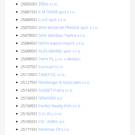
25055551
ŽIŽKA s.r.o.
25061551
K.M.TRADE,spol.s r.o.
25069551
C.A.P. spol. s.r.o.
25075551
WAX MUSEUM PRAGUE spol. s r.o.
25078551
SIAG Stahlbau Teplice s.r.o.
25084551
NOVA export-import, s.r.o.
25090551
ALEX-GRAND, spol. s r.o.
25098551
Temir Pt, s.r.o. v likvidaci
25107551
Eurocam s.r.o.
25110551
TAGEX CZ, s.r.o.
25127551
Reinberger & Associates s.r.o.
25142551
SUNSET Praha s.r.o.
25156551
SENAGRO a.s.
25159551
Perfect Reality Plch s.r.o.
25162551
S.V.I. EU, s.r.o.
25165551
CIZ - AGRO, a.s.
25171551
RAHN tec CR s.r.o.