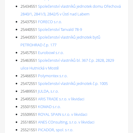
25434551
Společenství vlastníků jednotek domu Ořechová
2840/1, 2841/3, 2842/5 v Ústí nad Labem
25437551
FORECO s.r.o.
25440551
Společenství Tanvald 78-9
25443551
Společenství vlastníků jednotek bytů
PETROHRAD č.p. 177
25457551
Eurobowl s.r.o.
25463551
Společenství vlastníků bl. 367 č.p. 2828, 2829
ulice Hutnická v Mostě
25466551
Polymontex s.r.o.
25472551
Společenství vlastníků jednotek č.p. 1005
25489551
JULDA, s.r.o.
25495551
ARIS TRADE s.r.o. v likvidaci
25501551
KOMAD s.r.o.
25509551
ROYAL SPAIN s.r.o. v likvidaci
25518551
ANES COnsulting, s.r.o. v likvidaci
25521551
PICADOR, spol. s r.o.