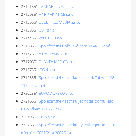
27121551
LAUKAR PLUS, s.r.o.
27129551
HARP FINANCE s.r.o.
27135551
BLUE TREE MEDIA s.r.o.
27138551
USK s.r.o.
27144551
ZYDECO s.r.o.
27158551
Společenství Hořelické nám.1174, Rudná
27167551
A.P.V. servis s.r.o.
27170551
PLANTA MEDICA, a.s.
27187551
IPON s.r.o.
27193551
Společenství vlastníků jednotek Zálesí 1128-
1129, Praha 4
27202551
EURO-ALASKO s.r.o.
27216551
Společenství vlastníků jednotek domu Nad
Paloučkem 1715 - 1717
27219551
FIDA s.r.o.
27225551
Společenství vlastníků bytových jednotek pro
dům č.p. 2001/21 a 2002/21a