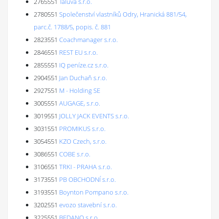
2765551
Taluva s.r.o.
2780551
Společenství vlastníků Odry, Hranická 881/54,
parc.č. 1788/5, popis. č. 881
2823551
Coachmanager s.r.o.
2846551
REST EU s.r.o.
2855551
IQ peníze.cz s.r.o.
2904551
Jan Duchaň s.r.o.
2927551
M - Holding SE
3005551
AUGAGE, s.r.o.
3019551
JOLLY JACK EVENTS s.r.o.
3031551
PROMIKUS s.r.o.
3054551
KZO Czech, s.r.o.
3086551
COBE s.r.o.
3106551
TRKI - PRAHA s.r.o.
3173551
PB OBCHODNÍ s.r.o.
3193551
Boynton Pompano s.r.o.
3202551
evozo stavební s.r.o.
3225551
BEDANO s.r.o.