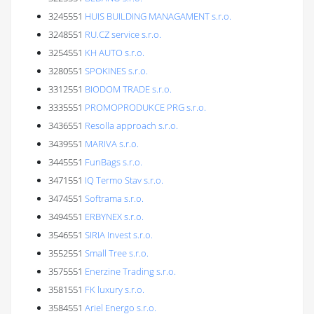
3245551
HUIS BUILDING MANAGAMENT s.r.o.
3248551
RU.CZ service s.r.o.
3254551
KH AUTO s.r.o.
3280551
SPOKINES s.r.o.
3312551
BIODOM TRADE s.r.o.
3335551
PROMOPRODUKCE PRG s.r.o.
3436551
Resolla approach s.r.o.
3439551
MARIVA s.r.o.
3445551
FunBags s.r.o.
3471551
IQ Termo Stav s.r.o.
3474551
Softrama s.r.o.
3494551
ERBYNEX s.r.o.
3546551
SIRIA Invest s.r.o.
3552551
Small Tree s.r.o.
3575551
Enerzine Trading s.r.o.
3581551
FK luxury s.r.o.
3584551
Ariel Energo s.r.o.