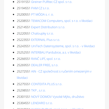
25191551
Greiner PURtec CZ spol. s r.o.
25194551
PAM CZ s.r.o.
25200551
PT MÓDA s. r. o.
25208551
TEMACOM Computers, spol. s r.o. v likvidaci
25214551
Expert Distribution s.r.o.
25220551
Chaloupky s.r.o.
25223551
EXTERNAL Plus s.r.o.
25243551
UniTech Datensysteme, spol. s r.o. - v likvidaci
25252551
INTERBAU Pardubice, a.s. v likvidaci
25266551
RANČ LIPÍ, spol. s r.o.
25269551
DEALER FREE, s.r.o.
25272551
AIN - CZ společnost s ručením omezeným v
likvidaci
25275551
CONTEXTA PLUS s.r.o.
25298551
TKP , s.r.o.
25301551
NOVÝ DOMOV Vysoké Mýto, družstvo
25304551
LENDARO s.r.o.