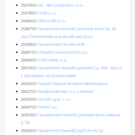
25970551
GS - NET computers, s.r.o.
25978551
HUM s.r.o.
25984551
SIRIUS MP, s.r.o.
25987551
Společenství vlastníků jednotek domu čp. 30,
ulice Černohorská ve Svobodě nad Úpou
25990551
Společenství Chrudim IV/8
26001551
Oblastní nemocnice Jičín a.s.
26004551
FORTUNAE s.r.o.
26010551
Společenství vlastníků jednotek č.p. 568 - 569, ul.
V Zahrádkách ve Vysokém Mýtě
26024551
Stavební bytové družstvo Města Kaplice
26027551
Budějovické lesy s.r.o. v likvidaci
26033551
GAUDY, spol. s r.o.
26047551
AWAST a.s.
26053551
'Společenství vlastníků jednotek domu Alešova
2, ČB'
26056551
Společenství vlastníků bytů domů č.p.