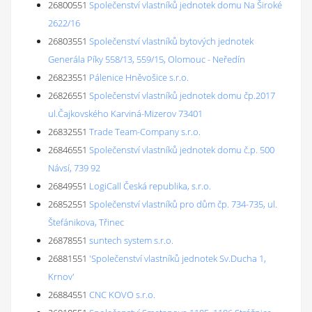
26800551
Společenství vlastníků jednotek domu Na Široké
2622/16
26803551
Společenství vlastníků bytových jednotek
Generála Píky 558/13, 559/15, Olomouc - Neředín
26823551
Pálenice Hněvošice s.r.o.
26826551
Společenství vlastníků jednotek domu čp.2017
ul.Čajkovského Karviná-Mizerov 73401
26832551
Trade Team-Company s.r.o.
26846551
Společenství vlastníků jednotek domu č.p. 500
Návsí, 739 92
26849551
LogiCall Česká republika, s.r.o.
26852551
Společenství vlastníků pro dům čp. 734-735, ul.
Štefánikova, Třinec
26878551
suntech system s.r.o.
26881551
'Společenství vlastníků jednotek Sv.Ducha 1,
Krnov'
26884551
CNC KOVO s.r.o.