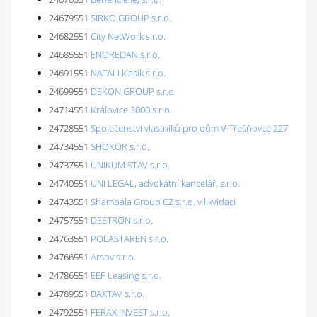
24679551
SIRKO GROUP s.r.o.
24682551
City NetWork s.r.o.
24685551
ENOREDAN s.r.o.
24691551
NATALI klasik s.r.o.
24699551
DEKON GROUP s.r.o.
24714551
Královice 3000 s.r.o.
24728551
Společenství vlastníků pro dům V Třešňovce 227
24734551
SHOKOR s.r.o.
24737551
UNIKUM STAV s.r.o.
24740551
UNI LEGAL, advokátní kancelář, s.r.o.
24743551
Shambala Group CZ s.r.o. v likvidaci
24757551
DEETRON s.r.o.
24763551
POLASTAREN s.r.o.
24766551
Arsov s.r.o.
24786551
EEF Leasing s.r.o.
24789551
BAXTAV s.r.o.
24792551
FERAX INVEST s.r.o.