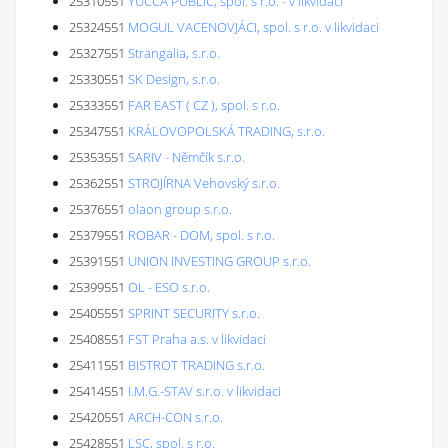
25310551
YUCCA PUBLIC, spol. s r.o. - v likvidaci
25324551
MOGUL VACENOVJÁCI, spol. s r.o. v likvidaci
25327551
Strangalia, s.r.o.
25330551
SK Design, s.r.o.
25333551
FAR EAST ( CZ ), spol. s r.o.
25347551
KRÁLOVOPOLSKÁ TRADING, s.r.o.
25353551
SARIV - Němčík s.r.o.
25362551
STROJÍRNA Vehovský s.r.o.
25376551
olaon group s.r.o.
25379551
ROBAR - DOM, spol. s r.o.
25391551
UNION INVESTING GROUP s.r.o.
25399551
OL - ESO s.r.o.
25405551
SPRINT SECURITY s.r.o.
25408551
FST Praha a.s. v likvidaci
25411551
BISTROT TRADING s.r.o.
25414551
I.M.G.-STAV s.r.o. v likvidaci
25420551
ARCH-CON s.r.o.
25428551
LSC, spol. s r.o.