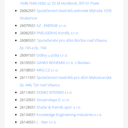
1648,1649,1650, ul. Dr.M.Horákové, 397 01 Písek
26062551
Společenství vlastníků jednotek Mlýnská 1076
Strakonice
26079551
AZ - ENERGIE s.r.o.
26082551
PNEUSERVIS Kordík, s.r.o.
26085551
'Společenství pro dům Boršov nad Vltavou
čp.193 a čp. 194'
26091551
Oděvy u Jošta s.r.o.
26105551
GANEA BOHEMIA s.r.o. v likvidaci
26108551
MRG CZ s.r.o.
26111551
Společenství vlastníků pro dům Malostranská
čp. 446, Týn nad Vltavou
26114551
DOMO INTERIER s.r.o.
26120551
Slovjanskaja D. s.r.o.
26128551
Shafar & friends spol. s r.o.
26134551
Knowledge Engineering Industries s.r.o.
26140551
L - Mar s.r.o.