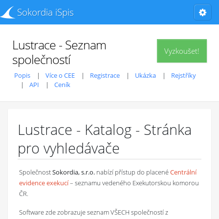
Sokordia iSpis
Lustrace - Seznam
Vyzkoušet!
společností
Popis
Více o CEE
Registrace
Ukázka
Rejstříky
API
Ceník
Lustrace - Katalog - Stránka
pro vyhledávače
Společnost
Sokordia, s.r.o.
nabízí přístup do placené
Centrální
evidence exekucí
– seznamu vedeného Exekutorskou komorou
ČR.
Software zde zobrazuje seznam VŠECH společností z