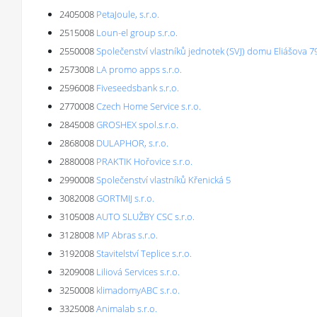
2405008
PetaJoule, s.r.o.
2515008
Loun-el group s.r.o.
2550008
Společenství vlastníků jednotek (SVJ) domu Eliášova 7
2573008
LA promo apps s.r.o.
2596008
Fiveseedsbank s.r.o.
2770008
Czech Home Service s.r.o.
2845008
GROSHEX spol.s.r.o.
2868008
DULAPHOR, s.r.o.
2880008
PRAKTIK Hořovice s.r.o.
2990008
Společenství vlastníků Křenická 5
3082008
GORTMIJ s.r.o.
3105008
AUTO SLUŽBY CSC s.r.o.
3128008
MP Abras s.r.o.
3192008
Stavitelství Teplice s.r.o.
3209008
Liliová Services s.r.o.
3250008
klimadomyABC s.r.o.
3325008
Animalab s.r.o.