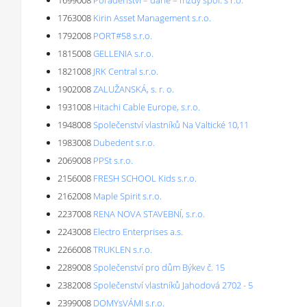
1699008
Poradenství – daně – mzdy spol. s r.o.
1763008
Kirin Asset Management s.r.o.
1792008
PORT#58 s.r.o.
1815008
GELLENIA s.r.o.
1821008
JRK Central s.r.o.
1902008
ZALUŽANSKÁ, s. r. o.
1931008
Hitachi Cable Europe, s.r.o.
1948008
Společenství vlastníků Na Valtické 10,11
1983008
Dubedent s.r.o.
2069008
PPSt s.r.o.
2156008
FRESH SCHOOL Kids s.r.o.
2162008
Maple Spirit s.r.o.
2237008
RENA NOVA STAVEBNÍ, s.r.o.
2243008
Electro Enterprises a.s.
2266008
TRUKLEN s.r.o.
2289008
Společenství pro dům Býkev č. 15
2382008
Společenství vlastníků Jahodová 2702 - 5
2399008
DOMYsVÁMI s.r.o.