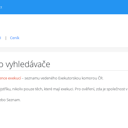
ct
I
Ceník
ro vyhledávače
dence exekucí
– seznamu vedeného Exekutorskou komorou ČR.
íku, nikoliv pouze těch, které mají exekuci. Pro ověření, zda je společnost v 
 nebo Seznam.