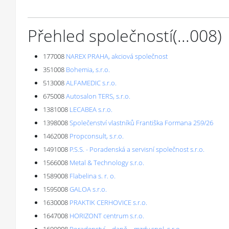
Přehled společností
(...
008
)
177008
NAREX PRAHA, akciová společnost
351008
Bohemia, s.r.o.
513008
ALFAMEDIC s.r.o.
675008
Autosalon TERS, s.r.o.
1381008
LECABEA s.r.o.
1398008
Společenství vlastníků Františka Formana 259/26
1462008
Propconsult, s.r.o.
1491008
P.S.S. - Poradenská a servisní společnost s.r.o.
1566008
Metal & Technology s.r.o.
1589008
Flabelina s. r. o.
1595008
GALOA s.r.o.
1630008
PRAKTIK CERHOVICE s.r.o.
1647008
HORIZONT centrum s.r.o.