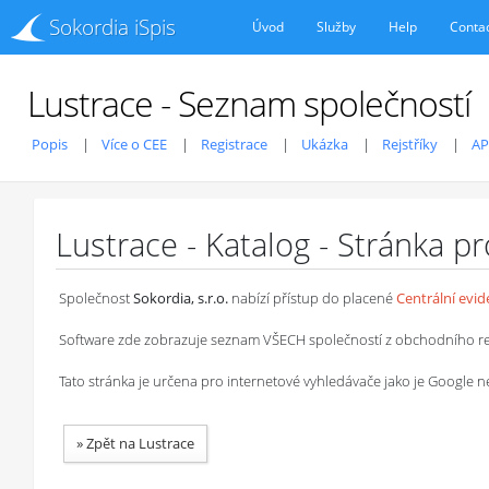
Sokordia iSpis
Úvod
Služby
Help
Conta
Lustrace - Seznam společností
Popis
Více o CEE
Registrace
Ukázka
Rejstříky
AP
Lustrace - Katalog - Stránka p
Společnost
Sokordia, s.r.o.
nabízí přístup do placené
Centrální evi
Software zde zobrazuje seznam VŠECH společností z obchodního rejstř
Tato stránka je určena pro internetové vyhledávače jako je Google
»
Zpět na Lustrace