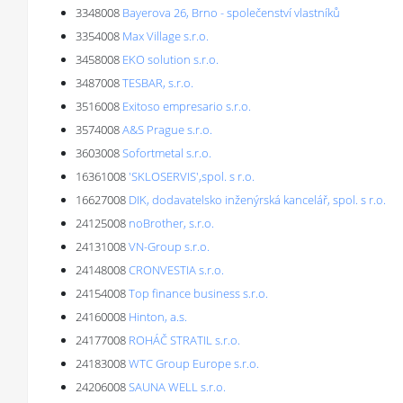
3348008
Bayerova 26, Brno - společenství vlastníků
3354008
Max Village s.r.o.
3458008
EKO solution s.r.o.
3487008
TESBAR, s.r.o.
3516008
Exitoso empresario s.r.o.
3574008
A&S Prague s.r.o.
3603008
Sofortmetal s.r.o.
16361008
'SKLOSERVIS',spol. s r.o.
16627008
DIK, dodavatelsko inženýrská kancelář, spol. s r.o.
24125008
noBrother, s.r.o.
24131008
VN-Group s.r.o.
24148008
CRONVESTIA s.r.o.
24154008
Top finance business s.r.o.
24160008
Hinton, a.s.
24177008
ROHÁČ STRATIL s.r.o.
24183008
WTC Group Europe s.r.o.
24206008
SAUNA WELL s.r.o.