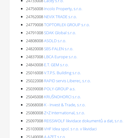
24733008
Lacey s.r.o.
24756008
Incolo Property, s.r.o.
24762008
NEVIX TRADE s.r.o.
24779008
TOPTORLEX GROUP s.r.o.
24791008
SDAK Global s.r.o.
24808008
ASOLD s.r.o.
24820008
SBS-FALEN s.r.o.
24837008
LBCA Europe s.r.o.
24843008
E.T. GEM s.r.o.
25016008
V.T.P.S. Building s.r.o.
25022008
RAPID servis Liberec, s.r.o.
25039008
POLY-GROUP a.s.
25045008
KRUŠNOHORCI s.r.o.
25068008
K - Invest & Trade, s.r.o.
25080008
Z+Z International, s.r.o.
25097008
REISSWOLF likvidace dokumentů a dat, s.r.o.
25103008
VHF Idea spol. s r.o. v likvidaci
25149008
A.AZET s.r.o.