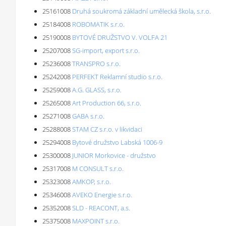
25161008
Druhá soukromá základní umělecká škola, s.r.o.
25184008
ROBOMATIK s.r.o.
25190008
BYTOVÉ DRUŽSTVO V. VOLFA 21
25207008
SG-import, export s.r.o.
25236008
TRANSPRO s.r.o.
25242008
PERFEKT Reklamní studio s.r.o.
25259008
A.G. GLASS, s.r.o.
25265008
Art Production 66, s.r.o.
25271008
GABA s.r.o.
25288008
STAM CZ s.r.o. v likvidaci
25294008
Bytové družstvo Labská 1006-9
25300008
JUNIOR Morkovice - družstvo
25317008
M CONSULT s.r.o.
25323008
AMKOP, s.r.o.
25346008
AVEKO Energie s.r.o.
25352008
SLD - REACONT, a.s.
25375008
MAXPOINT s.r.o.