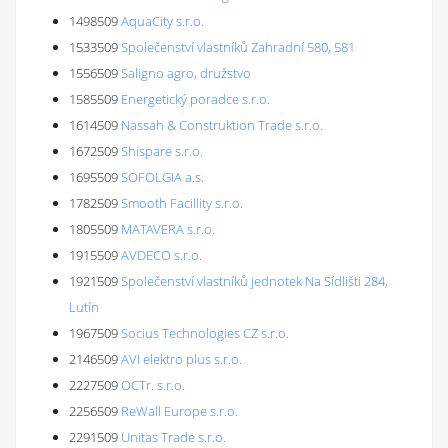
1498509
AquaCity s.r.o.
1533509
Společenství vlastníků Zahradní 580, 581
1556509
Saligno agro, družstvo
1585509
Energetický poradce s.r.o.
1614509
Nassah & Construktion Trade s.r.o.
1672509
Shispare s.r.o.
1695509
SOFOLGIA a.s.
1782509
Smooth Facillity s.r.o.
1805509
MATAVERA s.r.o.
1915509
AVDECO s.r.o.
1921509
Společenství vlastníků jednotek Na Sídlišti 284,
Lutín
1967509
Socius Technologies CZ s.r.o.
2146509
AVI elektro plus s.r.o.
2227509
OCTr. s.r.o.
2256509
ReWall Europe s.r.o.
2291509
Unitas Trade s.r.o.