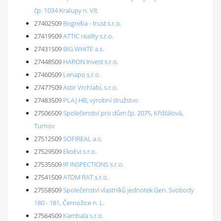
čp. 1034 Kralupy n. Vlt.
27402509
Bogreba - trust s.r.o.
27419509
ATTIC reality s.r.o.
27431509
BIG WHITE a.s.
27448509
HARON Invest s.r.o.
27460509
Lenapo s.r.o.
27477509
Astir Vrchlabí, s.r.o.
27483509
PLAJ HB, výrobní družstvo
27506509
Společenství pro dům čp. 2075, Křišťálová,
Turnov
27512509
SOFIREAL a.s.
27529509
EkoEvi s.r.o.
27535509
IR INSPECTIONS s.r.o.
27541509
ATOM RAT s.r.o.
27558509
Společenství vlastníků jednotek Gen. Svobody
180 - 181, Černožice n. L.
27564509
Kambala s.r.o.