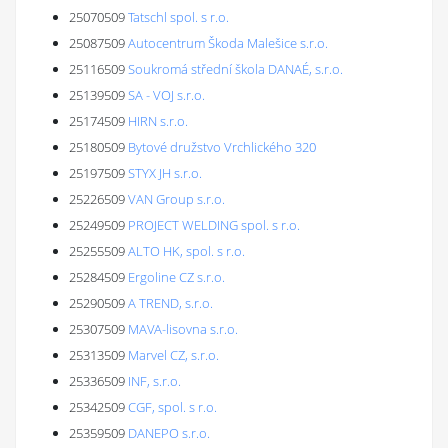
25070509
Tatschl spol. s r.o.
25087509
Autocentrum Škoda Malešice s.r.o.
25116509
Soukromá střední škola DANAÉ, s.r.o.
25139509
SA - VOJ s.r.o.
25174509
HIRN s.r.o.
25180509
Bytové družstvo Vrchlického 320
25197509
STYX JH s.r.o.
25226509
VAN Group s.r.o.
25249509
PROJECT WELDING spol. s r.o.
25255509
ALTO HK, spol. s r.o.
25284509
Ergoline CZ s.r.o.
25290509
A TREND, s.r.o.
25307509
MAVA-lisovna s.r.o.
25313509
Marvel CZ, s.r.o.
25336509
INF, s.r.o.
25342509
CGF, spol. s r.o.
25359509
DANEPO s.r.o.