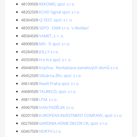
48109509
REKOMD, spol. s r.o.
48202509
ECHO Signal spol. s r.o.
48364509
Q-TEST, spol. s r. o.
48393509
SEPO - EXIM s.r.o. 'v likvidaci'
48584509
VAMET, s. r. o.
48908509
MSI - P, spol. s r.o.
49284509
JOLLY s.r.o.
49359509
H e N e spol. s r. o.
49446509
Kopřiva - Revitalizace panelových domů s.r.o.
49452509
Slévárna Zlín, spol. s r.o.
49614509
Realit Praha spol. s r.o.
49689509
TAURECO, spol. s r.o.
49811509
I.P.M. s.r.o.
49967509
IVAN PADĚLEK s.r.o.
60201509
EUROPEAN INVESTMENT COMPANY, spol. s r.o.
60276509
GARDINIA HOME DECOR CR, spol. s r.o.
60467509
NORTH s.r.o.