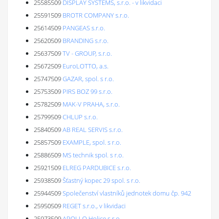
25585509
DISPLAY SYSTEMS, s.r.o. - v likvidaci
25591509
BROTR COMPANY s.r.o.
25614509
PANGEAS s.r.o.
25620509
BRANDING s.r.o.
25637509
TV - GROUP, s.r.o.
25672509
EuroLOTTO, a.s.
25747509
GAZAR, spol. s r.o.
25753509
PIRS BOZ 99 s.r.o.
25782509
MAK-V PRAHA, s.r.o.
25799509
CHLUP s.r.o.
25840509
AB REAL SERVIS s.r.o.
25857509
EXAMPLE, spol. s r.o.
25886509
MS technik spol. s r.o.
25921509
ELREG PARDUBICE s.r.o.
25938509
Šťastný kopec 29 spol. s r.o.
25944509
Společenství vlastníků jednotek domu čp. 942
25950509
REGET s.r.o., v likvidaci
25973509
APOLLO Holice s.r.o.