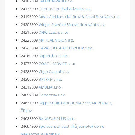
24167509
SAN KOMPANI s.r.o.
24173509
Honoris Football Advisers, a.s.
24196509
Advokátní kancelář Brož & Sokol & Novák s.r.o.
24202509
Wiegel Pravčice žárové zinkování s.r.o.
24219509
DNW Czech, s.r.o.
24225509
MP REAL VISION a.s.
24248509
CAPACCIO SCALO GROUP s.r.o.
24260509
SuperOhoz s.r.o.
24277509
COACH SERVICE s.r.o.
24283509
Virgo Capital s.r.o.
24306509
BATRAN s.r.o.
24312509
AMULIA s.r.o.
24659509
Honorstav s.r.o.
24671509
SVJ pro dům Biskupcova 2737/44, Praha 3,
Žižkov
24688509
BANAZUR PLUS s.r.o.
24694509
Společenství vlastníků jednotek domu
Neklanova 20, Praha 2