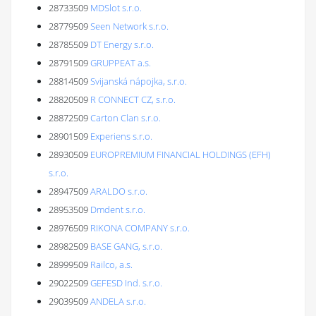
28733509
MDSlot s.r.o.
28779509
Seen Network s.r.o.
28785509
DT Energy s.r.o.
28791509
GRUPPEAT a.s.
28814509
Svijanská nápojka, s.r.o.
28820509
R CONNECT CZ, s.r.o.
28872509
Carton Clan s.r.o.
28901509
Experiens s.r.o.
28930509
EUROPREMIUM FINANCIAL HOLDINGS (EFH)
s.r.o.
28947509
ARALDO s.r.o.
28953509
Dmdent s.r.o.
28976509
RIKONA COMPANY s.r.o.
28982509
BASE GANG, s.r.o.
28999509
Railco, a.s.
29022509
GEFESD Ind. s.r.o.
29039509
ANDELA s.r.o.