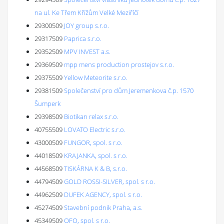
na ul. Ke Třem Křížům Velké Meziříčí
29300509
JOY group s.r.o.
29317509
Paprica s.r.o.
29352509
MPV INVEST a.s.
29369509
mpp mens production prostejov s.r.o.
29375509
Yellow Meteorite s.r.o.
29381509
Společenství pro dům Jeremenkova č.p. 1570
Šumperk
29398509
Biotikan relax s.r.o.
40755509
LOVATO Electric s.r.o.
43000509
FUNGOR, spol. s r.o.
44018509
KRAJANKA, spol. s r.o.
44568509
TISKÁRNA K & B, s.r.o.
44794509
GOLD ROSSI-SILVER, spol. s r.o.
44962509
DUFEK AGENCY, spol. s r.o.
45274509
Stavební podnik Praha, a.s.
45349509
OFO, spol. s r.o.