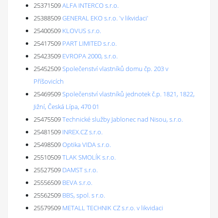
25371509
ALFA INTERCO s.r.o.
25388509
GENERAL EKO s.r.o. 'v likvidaci'
25400509
KLOVUS s.r.o.
25417509
PART LIMITED s.r.o.
25423509
EVROPA 2000, s.r.o.
25452509
Společenství vlastníků domu čp. 203 v
Příšovicích
25469509
Společenství vlastníků jednotek č.p. 1821, 1822,
Jižní, Česká Lípa, 470 01
25475509
Technické služby Jablonec nad Nisou, s.r.o.
25481509
INREX.CZ s.r.o.
25498509
Optika VIDA s.r.o.
25510509
TLAK SMOLÍK s.r.o.
25527509
DAMST s.r.o.
25556509
BEVA s.r.o.
25562509
BBS, spol. s r.o.
25579509
METALL TECHNIK CZ s.r.o. v likvidaci