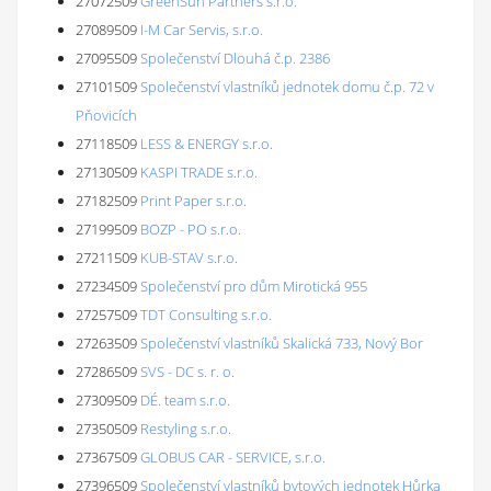
27072509
GreenSun Partners s.r.o.
27089509
I-M Car Servis, s.r.o.
27095509
Společenství Dlouhá č.p. 2386
27101509
Společenství vlastníků jednotek domu č.p. 72 v
Pňovicích
27118509
LESS & ENERGY s.r.o.
27130509
KASPI TRADE s.r.o.
27182509
Print Paper s.r.o.
27199509
BOZP - PO s.r.o.
27211509
KUB-STAV s.r.o.
27234509
Společenství pro dům Mirotická 955
27257509
TDT Consulting s.r.o.
27263509
Společenství vlastníků Skalická 733, Nový Bor
27286509
SVS - DC s. r. o.
27309509
DÉ. team s.r.o.
27350509
Restyling s.r.o.
27367509
GLOBUS CAR - SERVICE, s.r.o.
27396509
Společenství vlastníků bytových jednotek Hůrka