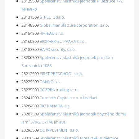
28125509
Společenství vlastníků jednotek P. Bezruče 772,
Milevsko
28131509
STREET3 s.r.o.
28148509
Global manufacture corporation, s.r.o.
28154509
RM-BAU s.r.o.
28160509
BIOPARK-EU PRAHA s.r.o.
28183509
BAPO security, s.r.o.
28206509
Společenství vlastníků jednotek pro dům
Soukenická 1088
28212509
FIRST PRESCHOOL s.r.o.
28229509
DANNO a.s.
28235509
POZPRA trading s.r.o.
28241509
Eurotech Capital s.r.o. v likvidaci
28264509
BIO KANADA, a.s.
28287509
Společenství vlastníků jednotek obytného domu
Jarní 370/2, 371/4, Jihlava
28293509
GC INVESTMENT s.r.o.
28316509
Společenství vlastníků Moravské Budějovice,