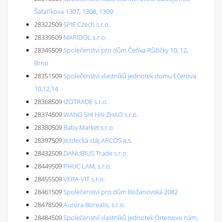
Šafaříkova 1307, 1308, 1309
28322509
SPIE Czech s.r.o.
28339509
MARIDOL s.r.o.
28345509
Společenství pro dům Čeňka Růžičky 10, 12,
Brno
28351509
Společenství vlastníků jednotek domu Ečerova
10,12,14
28368509
IZOTRADE s.r.o.
28374509
WANG SHI HAI ZHAO s.r.o.
28380509
Baby Market s.r.o.
28397509
Jezdecká stáj ARCOS a.s.
28432509
DANUBIUS Trade s.r.o.
28449509
PHUC LAM, s.r.o.
28455509
VERA-VIT s.r.o.
28461509
Společenství pro dům Božanovská 2082
28478509
Aurora Borealis, s.r.o.
28484509
Společenství vlastníků jednotek Ortenovo nám.