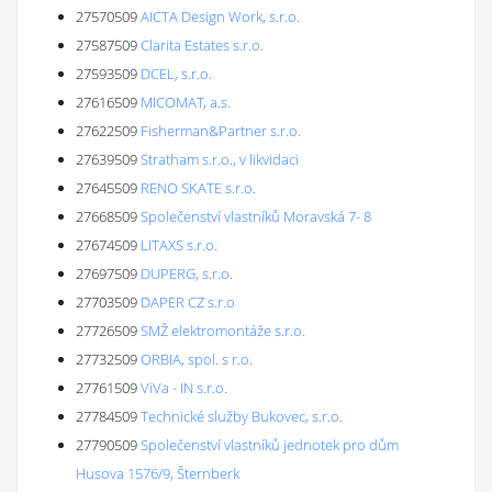
27570509
AICTA Design Work, s.r.o.
27587509
Clarita Estates s.r.o.
27593509
DCEL, s.r.o.
27616509
MICOMAT, a.s.
27622509
Fisherman&Partner s.r.o.
27639509
Stratham s.r.o., v likvidaci
27645509
RENO SKATE s.r.o.
27668509
Společenství vlastníků Moravská 7- 8
27674509
LITAXS s.r.o.
27697509
DUPERG, s.r.o.
27703509
DAPER CZ s.r.o
27726509
SMŽ elektromontáže s.r.o.
27732509
ORBIA, spol. s r.o.
27761509
ViVa - IN s.r.o.
27784509
Technické služby Bukovec, s.r.o.
27790509
Společenství vlastníků jednotek pro dům
Husova 1576/9, Šternberk