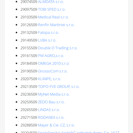
29074509
ALMDATA s.r.o.
29097509
TOBI SPED s.r.o.
29103509
Medical Real s.r.o.
29126509
Renfin Martiniei s.r.o.
29132509
Falopa s.r.o.
29149509
LVBA s.r.o.
29155509
Double D Trading s.r.o.
29161509
PM AGRO,s.r.o.
29184509
OMEGA 2010 s.r.o.
29190509
GrossoCom s.r.o.
29207509
KLIMPE, s.r.o.
29213509
TOPO-FVE GROUP, s.r.o.
29236509
MyNet Media s.r.o.
29259509
ZEDO Bau s.r.o.
29265509
LINDAS s.r.o.
29271509
RODANEX s.r.o.
29288509
Mayer & Cie. CZ, s.r.o.
29294509
Společenství vlastníků jednotek domu č.p. 1627