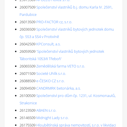
26007509
Společenství vlastníků b.j. domu Karla IV. 2591,
Pardubice
26013509
PRO-FACTOR cz, s.r.o.
26036509
Společenství vlastníků bytových jednotek domu
čp. 553 a 554 v Protivíně
26042509
KPConsult, a.s.
26059509
'Společenství vlastníků bytových jednotek
Táboritská 1053/II Třeboň'
26065509
Zemědělská farma VETO s.r.o.
26071509
Societé Uhlík s.r.o.
26088509
e-ČESKO CZ s.r.o.
26094509
CANDRMRK betonárka, a.s.
26100509
Společenství pro dům čp. 1231, ul. Kosmonautů,
Strakonice
26123509
ABAEN s.r.o.
26146509
Midnight Lady s.r.o.
26175509
Hloubětínská správa nemovitostí, s.r.o. v likvidaci