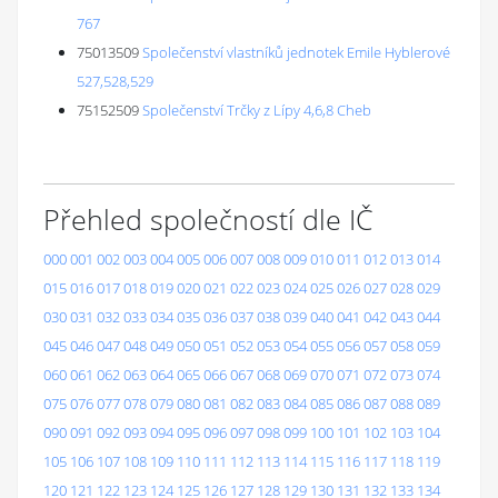
767
75013509
Společenství vlastníků jednotek Emile Hyblerové
527,528,529
75152509
Společenství Trčky z Lípy 4,6,8 Cheb
Přehled společností dle IČ
000
001
002
003
004
005
006
007
008
009
010
011
012
013
014
015
016
017
018
019
020
021
022
023
024
025
026
027
028
029
030
031
032
033
034
035
036
037
038
039
040
041
042
043
044
045
046
047
048
049
050
051
052
053
054
055
056
057
058
059
060
061
062
063
064
065
066
067
068
069
070
071
072
073
074
075
076
077
078
079
080
081
082
083
084
085
086
087
088
089
090
091
092
093
094
095
096
097
098
099
100
101
102
103
104
105
106
107
108
109
110
111
112
113
114
115
116
117
118
119
120
121
122
123
124
125
126
127
128
129
130
131
132
133
134