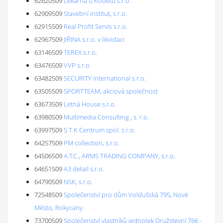
62620509
Lékárna u Kodetů s.r.o.
62909509
Stavební institut, s.r.o.
62915509
Real Profit Servis s.r.o.
62967509
JIŘINA s.r.o. v likvidaci
63146509
TEREX s.r.o.
63476509
VVP s.r.o.
63482509
SECURITY international s.r.o.
63505509
SPORTTEAM, akciová společnost
63673509
Letná House s.r.o.
63980509
Multimedia Consulting , s. r.o.
63997509
S T K Centrum spol. s r.o.
64257509
PM collection, s.r.o.
64506509
A.T.C., ARMS TRADING COMPANY, s.r.o.
64651509
A3 detail s.r.o.
64790509
NSK, s.r.o.
72548509
Společenství pro dům Voldušská 795, Nové
Město, Rokycany
73700509
Společenství vlastníků jednotek Družstevní 766 -