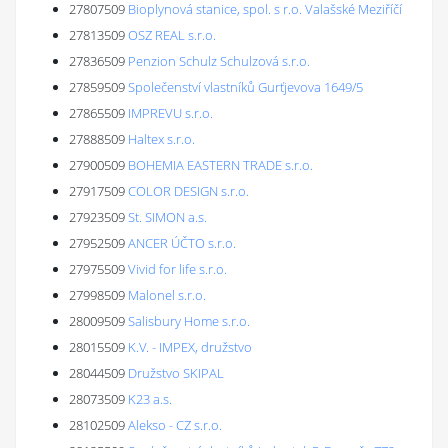
27807509
Bioplynová stanice, spol. s r.o. Valašské Meziříčí
27813509
OSZ REAL s.r.o.
27836509
Penzion Schulz Schulzová s.r.o.
27859509
Společenství vlastníků Gurťjevova 1649/5
27865509
IMPREVU s.r.o.
27888509
Haltex s.r.o.
27900509
BOHEMIA EASTERN TRADE s.r.o.
27917509
COLOR DESIGN s.r.o.
27923509
St. SIMON a.s.
27952509
ANCER ÚČTO s.r.o.
27975509
Vivid for life s.r.o.
27998509
Malonel s.r.o.
28009509
Salisbury Home s.r.o.
28015509
K.V. - IMPEX, družstvo
28044509
Družstvo SKIPAL
28073509
K23 a.s.
28102509
Alekso - CZ s.r.o.