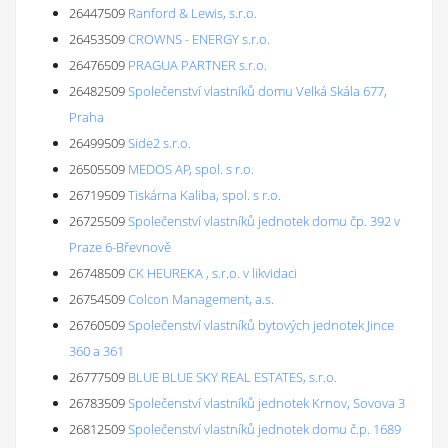
26447509
Ranford & Lewis, s.r.o.
26453509
CROWNS - ENERGY s.r.o.
26476509
PRAGUA PARTNER s.r.o.
26482509
Společenství vlastníků domu Velká Skála 677,
Praha
26499509
Side2 s.r.o.
26505509
MEDOS AP, spol. s r.o.
26719509
Tiskárna Kaliba, spol. s r.o.
26725509
Společenství vlastníků jednotek domu čp. 392 v
Praze 6-Břevnově
26748509
CK HEUREKA , s.r.o. v likvidaci
26754509
Colcon Management, a.s.
26760509
Společenství vlastníků bytových jednotek Jince
360 a 361
26777509
BLUE BLUE SKY REAL ESTATES, s.r.o.
26783509
Společenství vlastníků jednotek Krnov, Sovova 3
26812509
Společenství vlastníků jednotek domu č.p. 1689