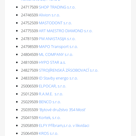
24717509
SHOP TRADING s.r.o.
24746509
Alivion s.r.o.
24752509
MASTODONT s.r.o.
24775509
ART MAESTRO DIAMOND s.r.o.
24781509
PM ANASTASIJA s.r.o.
24798509
MAPO Transport s.r.o.
24804509
ML COMPANY s.r.o.
24810509
HYPO STAR a.s.
24827509
STROJÍRENSKÁ ZÁSOBOVACÍ s.r.o.
24833509
ID Stavby energo s.r.o.
25006509
ELPOCAR, s.r.o.
25012509
R.A.M.E. s.r.o.
25029509
BENCO s.r.o.
25035509
'Bytové družstvo 354 Most'
25041509
Kortek, s.r.o.
25058509
ELFY Příbram,s.r.o. v likvidaci
25064509
KROS s.r.o.