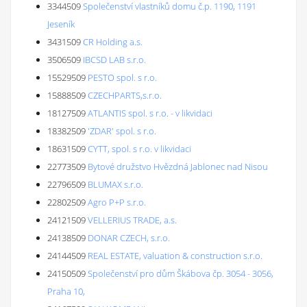
3344509
Společenství vlastníků domu č.p. 1190, 1191
Jeseník
3431509
CR Holding a.s.
3506509
IBCSD LAB s.r.o.
15529509
PESTO spol. s r.o.
15888509
CZECHPARTS,s.r.o.
18127509
ATLANTIS spol. s r.o. - v likvidaci
18382509
'ZDAR' spol. s r.o.
18631509
CYTT, spol. s r.o. v likvidaci
22773509
Bytové družstvo Hvězdná Jablonec nad Nisou
22796509
BLUMAX s.r.o.
22802509
Agro P+P s.r.o.
24121509
VELLERIUS TRADE, a.s.
24138509
DONAR CZECH, s.r.o.
24144509
REAL ESTATE, valuation & construction s.r.o.
24150509
Společenství pro dům Škábova čp. 3054 - 3056,
Praha 10,