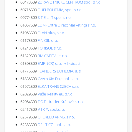
60473509
ZDRAVOTNICKÉ CENTRUM spol. s r.o.
60716509
DUFI BOHEMIA, spol. s r.o.
60774509
S T E L I T spol. s r.o.
61057509
EDM (Entre Direct Marketing) s.r.o.
61063509
ELAN plus, s.r.o.
61173509
FIN OIL s.r.o.
61248509
TORISOL s.r.o.
61329509
RM CAPITAL s.r.o.
61503509
EMRI (CR) s.r.o. v likvidaci
61775509
FLANDERS BOHEMIA, a. s.
61856509
Czech Xin Da, spol. s r.o.
61972509
ELKA TRANS CZECH s.r.o.
62029509
Vaše Reality eu, s.r.o.
62064509
T.O.P. Hradec Králové, s.r.o.
62417509
V I K Y, spol.s.r.o.
62579509
O.K.REED ARMS, s.r.o.
62585509
DELIT CZ spol. s r.o.