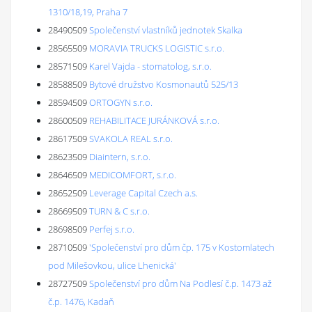
1310/18,19, Praha 7
28490509
Společenství vlastníků jednotek Skalka
28565509
MORAVIA TRUCKS LOGISTIC s.r.o.
28571509
Karel Vajda - stomatolog, s.r.o.
28588509
Bytové družstvo Kosmonautů 525/13
28594509
ORTOGYN s.r.o.
28600509
REHABILITACE JURÁNKOVÁ s.r.o.
28617509
SVAKOLA REAL s.r.o.
28623509
Diaintern, s.r.o.
28646509
MEDICOMFORT, s.r.o.
28652509
Leverage Capital Czech a.s.
28669509
TURN & C s.r.o.
28698509
Perfej s.r.o.
28710509
'Společenství pro dům čp. 175 v Kostomlatech
pod Milešovkou, ulice Lhenická'
28727509
Společenství pro dům Na Podlesí č.p. 1473 až
č.p. 1476, Kadaň