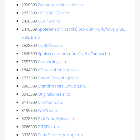
2320509
Zampona online sale s.r.o.
2372509
MEGASPEED s.r.o.
2430509
DENINA s.r.o.
2476509
Společenství vlastníků pro dům Purkyňova 81,83
a 85, Brno
2528509
DURDÍK, s.r.o.
2540509
Společenství pro dům čp. 8 v Žampachu
2557509
Connecting s.r.o.
2644509
AZ kvalitní střechy s.r.o.
2777509
Doner Consulting s.r.o.
2893509
Brandmasters Group s.r.o.
3043509
OriginalBikes s.r.o.
3147509
C4SX124 s.r.o.
3199509
WAY3 s.r.o.
3228509
Pick Your Style, s. r. o.
3286509
PITREX s.r.o.
3338509
Party Starters group s.r.o.