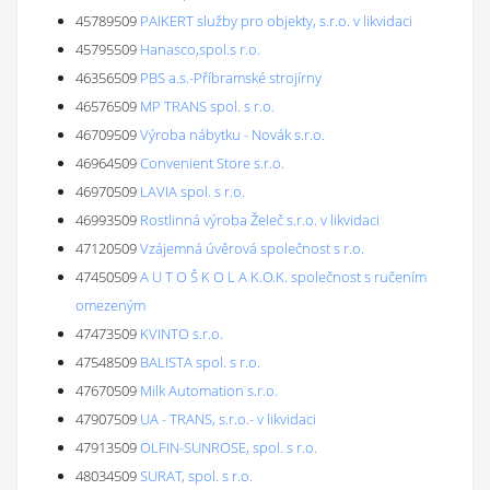
45789509
PAIKERT služby pro objekty, s.r.o. v likvidaci
45795509
Hanasco,spol.s r.o.
46356509
PBS a.s.-Příbramské strojírny
46576509
MP TRANS spol. s r.o.
46709509
Výroba nábytku - Novák s.r.o.
46964509
Convenient Store s.r.o.
46970509
LAVIA spol. s r.o.
46993509
Rostlinná výroba Želeč s.r.o. v likvidaci
47120509
Vzájemná úvěrová společnost s r.o.
47450509
A U T O Š K O L A K.O.K. společnost s ručením
omezeným
47473509
KVINTO s.r.o.
47548509
BALISTA spol. s r.o.
47670509
Milk Automation s.r.o.
47907509
UA - TRANS, s.r.o.- v likvidaci
47913509
OLFIN-SUNROSE, spol. s r.o.
48034509
SURAT, spol. s r.o.