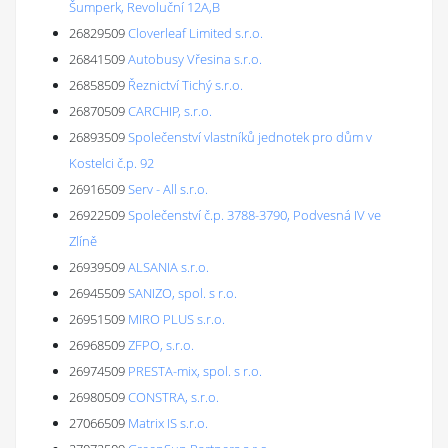
Šumperk, Revoluční 12A,B
26829509
Cloverleaf Limited s.r.o.
26841509
Autobusy Vřesina s.r.o.
26858509
Řeznictví Tichý s.r.o.
26870509
CARCHIP, s.r.o.
26893509
Společenství vlastníků jednotek pro dům v
Kostelci č.p. 92
26916509
Serv - All s.r.o.
26922509
Společenství č.p. 3788-3790, Podvesná IV ve
Zlíně
26939509
ALSANIA s.r.o.
26945509
SANIZO, spol. s r.o.
26951509
MIRO PLUS s.r.o.
26968509
ZFPO, s.r.o.
26974509
PRESTA-mix, spol. s r.o.
26980509
CONSTRA, s.r.o.
27066509
Matrix IS s.r.o.