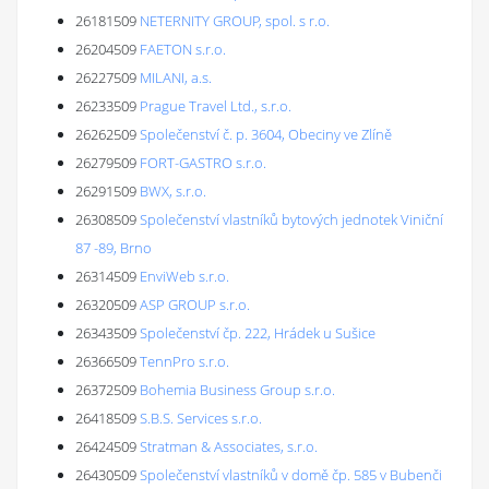
26181509
NETERNITY GROUP, spol. s r.o.
26204509
FAETON s.r.o.
26227509
MILANI, a.s.
26233509
Prague Travel Ltd., s.r.o.
26262509
Společenství č. p. 3604, Obeciny ve Zlíně
26279509
FORT-GASTRO s.r.o.
26291509
BWX, s.r.o.
26308509
Společenství vlastníků bytových jednotek Viniční
87 -89, Brno
26314509
EnviWeb s.r.o.
26320509
ASP GROUP s.r.o.
26343509
Společenství čp. 222, Hrádek u Sušice
26366509
TennPro s.r.o.
26372509
Bohemia Business Group s.r.o.
26418509
S.B.S. Services s.r.o.
26424509
Stratman & Associates, s.r.o.
26430509
Společenství vlastníků v domě čp. 585 v Bubenči