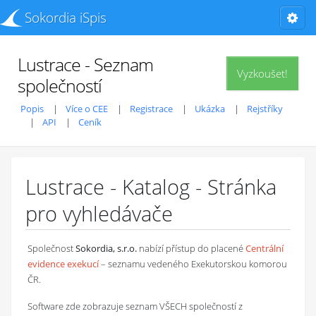
Sokordia iSpis
Lustrace - Seznam
Vyzkoušet!
společností
Popis
Více o CEE
Registrace
Ukázka
Rejstříky
API
Ceník
Lustrace - Katalog - Stránka
pro vyhledávače
Společnost
Sokordia, s.r.o.
nabízí přístup do placené
Centrální
evidence exekucí
– seznamu vedeného Exekutorskou komorou
ČR.
Software zde zobrazuje seznam VŠECH společností z