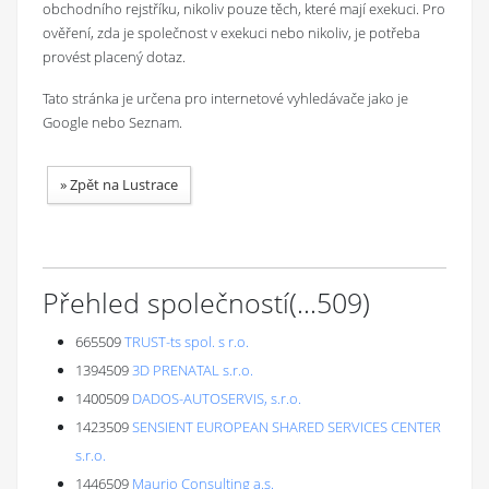
obchodního rejstříku, nikoliv pouze těch, které mají exekuci. Pro
ověření, zda je společnost v exekuci nebo nikoliv, je potřeba
provést placený dotaz.
Tato stránka je určena pro internetové vyhledávače jako je
Google nebo Seznam.
»
Zpět na Lustrace
Přehled společností
(...
509
)
665509
TRUST-ts spol. s r.o.
1394509
3D PRENATAL s.r.o.
1400509
DADOS-AUTOSERVIS, s.r.o.
1423509
SENSIENT EUROPEAN SHARED SERVICES CENTER
s.r.o.
1446509
Maurio Consulting a.s.