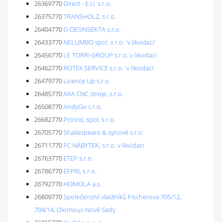
26369770
Direct - E.U. s.r.o.
26375770
TRANSHOLZ, s.r.o.
26404770
D-DESINSEKTA s.r.o.
26433770
NELUMBO spol. s r.o. 'v likvidaci'
26456770
LE TORRI GROUP s.r.o. v likvidaci
26462770
ROTEX SERVICE s.r.o. 'v likvidaci'
26479770
Licence Up s.r.o.
26485770
AXA CNC stroje, s.r.o.
26508770
AndyGo s.r.o.
26682770
ProVol, spol. s r.o.
26705770
Shakespeare & synové s.r.o.
26711770
FC NÁBYTEK, s.r.o. v likvidaci
26763770
ETEP s.r.o.
26786770
EFPRI, s.r.o.
26792770
HOMOLA a.s.
26809770
Společenství vlastníků Fischerova 705/12,
704/14, Olomouc-Nové Sady