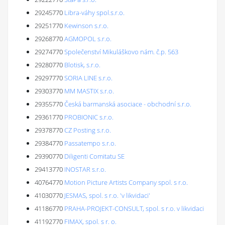
29245770
Libra-váhy spol.s.r.o.
29251770
Kewinson s.r.o.
29268770
AGMOPOL s.r.o.
29274770
Společenství Mikuláškovo nám. č.p. 563
29280770
Blotisk, s.r.o.
29297770
SORIA LINE s.r.o.
29303770
MM MASTIX s.r.o.
29355770
Česká barmanská asociace - obchodní s.r.o.
29361770
PROBIONIC s.r.o.
29378770
CZ Posting s.r.o.
29384770
Passatempo s.r.o.
29390770
Diligenti Comitatu SE
29413770
INOSTAR s.r.o.
40764770
Motion Picture Artists Company spol. s r.o.
41030770
JESMAS, spol. s r.o. 'v likvidaci'
41186770
PRAHA-PROJEKT-CONSULT, spol. s r.o. v likvidaci
41192770
FIMAX, spol. s r. o.