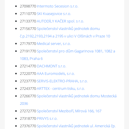
27098770
Intermoto Secesion s.r.o.
27110770
SKI Kvasejovice s.r.o.
27133770
AUTODÍLY KAČER spol. s r.o.
27156770
Společenství vlastníků jednotek domu
č.p.2192,2193,2194 a 2195 v ulici V Olšinách v Praze 10
27179770
Medical server, s.r.o.
27191770
Společenství pro dům Gagarinova 1081, 1082 a
1083, Praha 6
27214770
DACHMONT s.r.o.
27220770
AAA Euromodels, s.r.o.
27237770
SERVIS-ELEKTRO-PRAHA, s.r.o.
27243770
ARTTEX - centrum tisku, s.r.o.
27266770
Společenství vlastníků jednotek domu Mostecká
2036
27272770
Společenství Meziboří, Mírová 166, 167
27318770
PRIVYS s.r.o.
27376770
Společenství vlastníků jednotek ul. Americká čp.