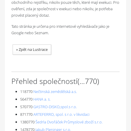
obchodního rejstříku, nikoliv pouze těch, které mají exekuci. Pro
ověření, zda je společnost v exekuci nebo nikoliv, je potřeba
provést placený dotaz.
Tato stránka je určena pro internetové vyhledávače jako je
Google nebo Seznam.
»
Zpět na Lustrace
Přehled společností
(...
770
)
118770
Nečtinská zemědělská a.s.
564770
HANA a. s.
570770
GASTRO-DISKO,spol.s r.o.
871770
ARTEFERRO, spol. s r.o. v likvidaci
1380770
Šedrla Dvořáček Průmyslové zboží s.r.o.
1478770
Jakub Pleninger s.r.o.