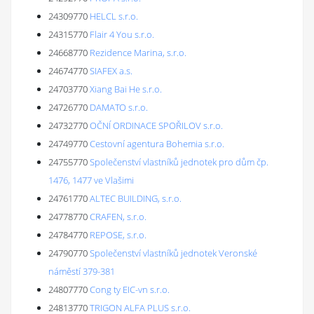
24309770
HELCL s.r.o.
24315770
Flair 4 You s.r.o.
24668770
Rezidence Marina, s.r.o.
24674770
SIAFEX a.s.
24703770
Xiang Bai He s.r.o.
24726770
DAMATO s.r.o.
24732770
OČNÍ ORDINACE SPOŘILOV s.r.o.
24749770
Cestovní agentura Bohemia s.r.o.
24755770
Společenství vlastníků jednotek pro dům čp.
1476, 1477 ve Vlašimi
24761770
ALTEC BUILDING, s.r.o.
24778770
CRAFEN, s.r.o.
24784770
REPOSE, s.r.o.
24790770
Společenství vlastníků jednotek Veronské
náměstí 379-381
24807770
Cong ty EIC-vn s.r.o.
24813770
TRIGON ALFA PLUS s.r.o.