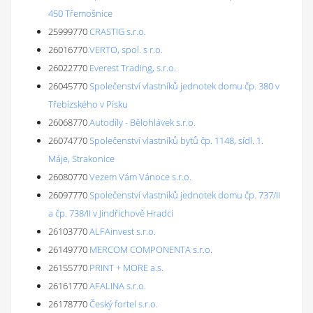
450 Třemošnice
25999770
CRASTIG s.r.o.
26016770
VERTO, spol. s r.o.
26022770
Everest Trading, s.r.o.
26045770
Společenství vlastníků jednotek domu čp. 380 v
Třebízského v Písku
26068770
Autodíly - Bělohlávek s.r.o.
26074770
Společenství vlastníků bytů čp. 1148, sídl. 1.
Máje, Strakonice
26080770
Vezem Vám Vánoce s.r.o.
26097770
Společenství vlastníků jednotek domu čp. 737/II
a čp. 738/II v Jindřichově Hradci
26103770
ALFAinvest s.r.o.
26149770
MERCOM COMPONENTA s.r.o.
26155770
PRINT + MORE a.s.
26161770
AFALINA s.r.o.
26178770
Český fortel s.r.o.