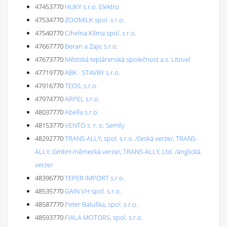
47453770
HUKY s.r.o. Elektro
47534770
ZOOMILK spol. s r.o.
47540770
Cihelna Klíma spol. s r.o.
47667770
Beran a Zajic s.r.o.
47673770
Městská teplárenská společnost a.s. Litovel
47719770
ABK - STAVBY s.r.o.
47916770
TEOS, s.r.o.
47974770
ARPEL s.r.o.
48037770
Abella s.r.o.
48153770
VENTO s. r. o. Semily
48292770
TRANS-ALLY, spol. s r.o. /česká verze/, TRANS-
ALLY, GmbH /německá verze/, TRANS-ALLY, Ltd. /anglická
verze/
48396770
TEPER IMPORT s.r.o.
48535770
GAIN VH spol. s.r.o.
48587770
Peter Baluška, spol. s r.o.
48593770
FIALA MOTORS, spol. s r.o.