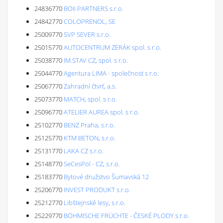
24836770
BOII PARTNERS s.r.o.
24842770
COLOPRENOL, SE
25009770
SVP SEVER s.r.o.
25015770
AUTOCENTRUM ZERÁK spol. s r.o.
25038770
IM.STAV CZ, spol. s r.o.
25044770
Agentura LIMA - společnost s r.o.
25067770
Zahradní čtvrť, a.s.
25073770
MATCH, spol. s r.o.
25096770
ATELIER AUREA spol. s r.o.
25102770
BENZ Praha, s.r.o.
25125770
KTM BETON, s.r.o.
25131770
LAKA CZ s.r.o.
25148770
SeCesPol - CZ, s.r.o.
25183770
Bytové družstvo Šumavská 12
25206770
INVEST PRODUKT s.r.o.
25212770
Libštejnské lesy, s.r.o.
25229770
BÖHMISCHE FRÜCHTE - ČESKÉ PLODY s.r.o.