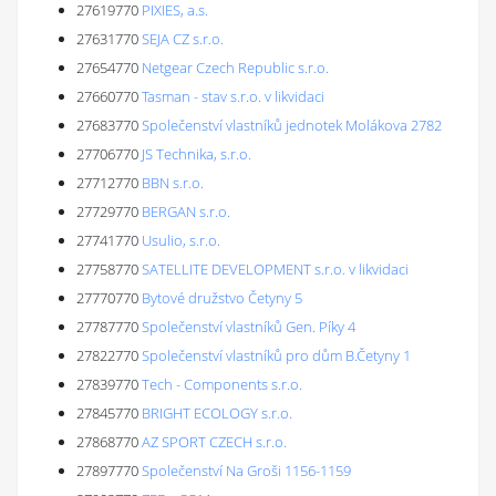
27619770
PIXIES, a.s.
27631770
SEJA CZ s.r.o.
27654770
Netgear Czech Republic s.r.o.
27660770
Tasman - stav s.r.o. v likvidaci
27683770
Společenství vlastníků jednotek Molákova 2782
27706770
JS Technika, s.r.o.
27712770
BBN s.r.o.
27729770
BERGAN s.r.o.
27741770
Usulio, s.r.o.
27758770
SATELLITE DEVELOPMENT s.r.o. v likvidaci
27770770
Bytové družstvo Četyny 5
27787770
Společenství vlastníků Gen. Píky 4
27822770
Společenství vlastníků pro dům B.Četyny 1
27839770
Tech - Components s.r.o.
27845770
BRIGHT ECOLOGY s.r.o.
27868770
AZ SPORT CZECH s.r.o.
27897770
Společenství Na Groši 1156-1159