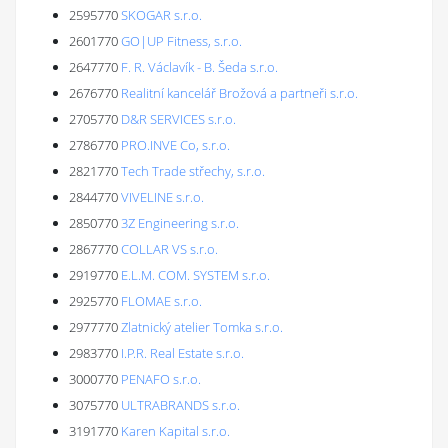
2595770
SKOGAR s.r.o.
2601770
GO|UP Fitness, s.r.o.
2647770
F. R. Václavík - B. Šeda s.r.o.
2676770
Realitní kancelář Brožová a partneři s.r.o.
2705770
D&R SERVICES s.r.o.
2786770
PRO.INVE Co, s.r.o.
2821770
Tech Trade střechy, s.r.o.
2844770
VIVELINE s.r.o.
2850770
3Z Engineering s.r.o.
2867770
COLLAR VS s.r.o.
2919770
E.L.M. COM. SYSTEM s.r.o.
2925770
FLOMAE s.r.o.
2977770
Zlatnický atelier Tomka s.r.o.
2983770
I.P.R. Real Estate s.r.o.
3000770
PENAFO s.r.o.
3075770
ULTRABRANDS s.r.o.
3191770
Karen Kapital s.r.o.