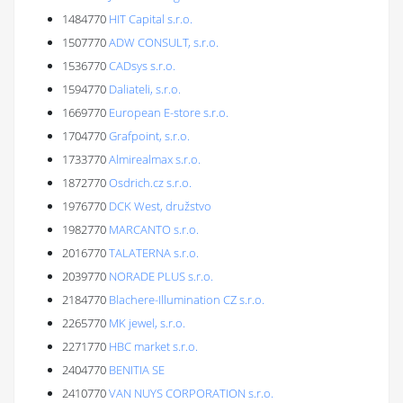
1484770
HIT Capital s.r.o.
1507770
ADW CONSULT, s.r.o.
1536770
CADsys s.r.o.
1594770
Daliateli, s.r.o.
1669770
European E-store s.r.o.
1704770
Grafpoint, s.r.o.
1733770
Almirealmax s.r.o.
1872770
Osdrich.cz s.r.o.
1976770
DCK West, družstvo
1982770
MARCANTO s.r.o.
2016770
TALATERNA s.r.o.
2039770
NORADE PLUS s.r.o.
2184770
Blachere-Illumination CZ s.r.o.
2265770
MK jewel, s.r.o.
2271770
HBC market s.r.o.
2404770
BENITIA SE
2410770
VAN NUYS CORPORATION s.r.o.