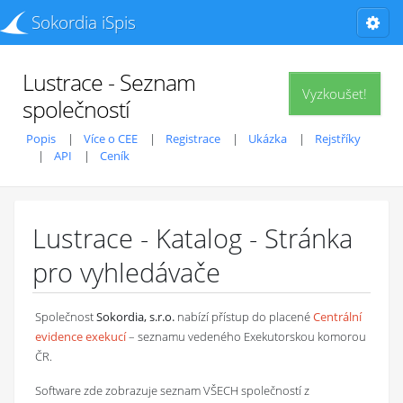
Sokordia iSpis
Lustrace - Seznam
Vyzkoušet!
společností
Popis
Více o CEE
Registrace
Ukázka
Rejstříky
API
Ceník
Lustrace - Katalog - Stránka
pro vyhledávače
Společnost
Sokordia, s.r.o.
nabízí přístup do placené
Centrální
evidence exekucí
– seznamu vedeného Exekutorskou komorou
ČR.
Software zde zobrazuje seznam VŠECH společností z