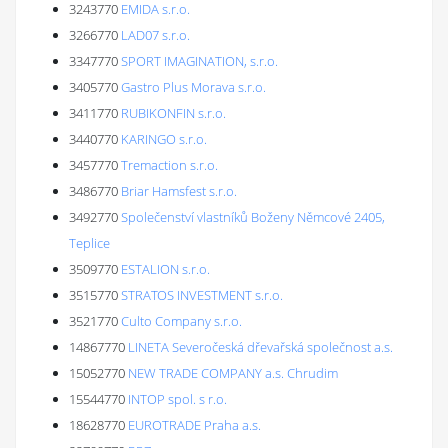
3243770
EMIDA s.r.o.
3266770
LAD07 s.r.o.
3347770
SPORT IMAGINATION, s.r.o.
3405770
Gastro Plus Morava s.r.o.
3411770
RUBIKONFIN s.r.o.
3440770
KARINGO s.r.o.
3457770
Tremaction s.r.o.
3486770
Briar Hamsfest s.r.o.
3492770
Společenství vlastníků Boženy Němcové 2405,
Teplice
3509770
ESTALION s.r.o.
3515770
STRATOS INVESTMENT s.r.o.
3521770
Culto Company s.r.o.
14867770
LINETA Severočeská dřevařská společnost a.s.
15052770
NEW TRADE COMPANY a.s. Chrudim
15544770
INTOP spol. s r.o.
18628770
EUROTRADE Praha a.s.