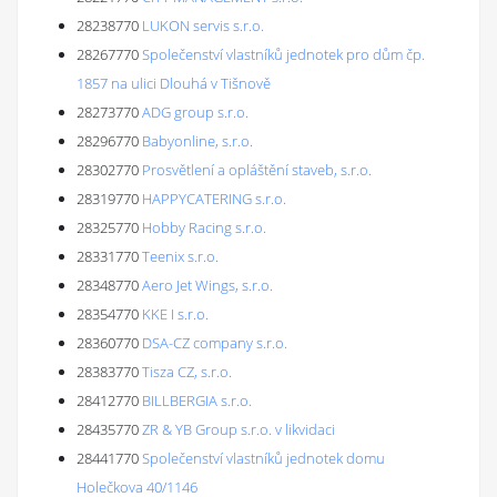
28238770
LUKON servis s.r.o.
28267770
Společenství vlastníků jednotek pro dům čp.
1857 na ulici Dlouhá v Tišnově
28273770
ADG group s.r.o.
28296770
Babyonline, s.r.o.
28302770
Prosvětlení a opláštění staveb, s.r.o.
28319770
HAPPYCATERING s.r.o.
28325770
Hobby Racing s.r.o.
28331770
Teenix s.r.o.
28348770
Aero Jet Wings, s.r.o.
28354770
KKE I s.r.o.
28360770
DSA-CZ company s.r.o.
28383770
Tisza CZ, s.r.o.
28412770
BILLBERGIA s.r.o.
28435770
ZR & YB Group s.r.o. v likvidaci
28441770
Společenství vlastníků jednotek domu
Holečkova 40/1146