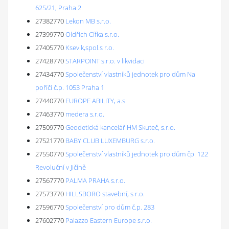
625/21, Praha 2
27382770
Lekon MB s.r.o.
27399770
Oldřich Cífka s.r.o.
27405770
Ksevik,spol.s r.o.
27428770
STARPOINT s.r.o. v likvidaci
27434770
Společenství vlastníků jednotek pro dům Na
poříčí č.p. 1053 Praha 1
27440770
EUROPE ABILITY, a.s.
27463770
medera s.r.o.
27509770
Geodetická kancelář HM Skuteč, s.r.o.
27521770
BABY CLUB LUXEMBURG s.r.o.
27550770
Společenství vlastníků jednotek pro dům čp. 122
Revoluční v Jičíně
27567770
PALMA PRAHA s.r.o.
27573770
HILLSBORO stavební, s r.o.
27596770
Společenství pro dům č.p. 283
27602770
Palazzo Eastern Europe s.r.o.