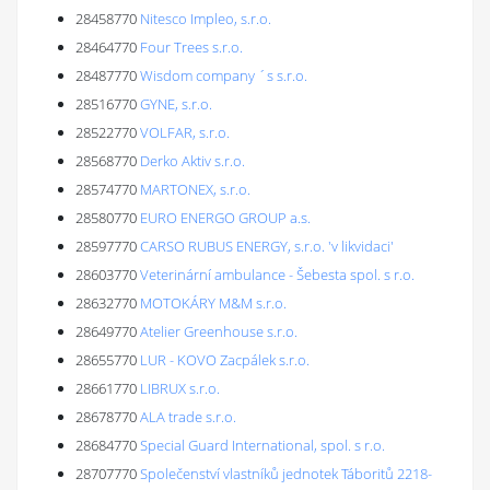
28458770
Nitesco Impleo, s.r.o.
28464770
Four Trees s.r.o.
28487770
Wisdom company ´s s.r.o.
28516770
GYNE, s.r.o.
28522770
VOLFAR, s.r.o.
28568770
Derko Aktiv s.r.o.
28574770
MARTONEX, s.r.o.
28580770
EURO ENERGO GROUP a.s.
28597770
CARSO RUBUS ENERGY, s.r.o. 'v likvidaci'
28603770
Veterinární ambulance - Šebesta spol. s r.o.
28632770
MOTOKÁRY M&M s.r.o.
28649770
Atelier Greenhouse s.r.o.
28655770
LUR - KOVO Zacpálek s.r.o.
28661770
LIBRUX s.r.o.
28678770
ALA trade s.r.o.
28684770
Special Guard International, spol. s r.o.
28707770
Společenství vlastníků jednotek Táboritů 2218-