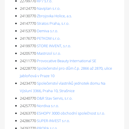
22799770
RP7 s.r.o.
24124770
Naviplan s.r.o.
24130770
Zbrojovka Holice, a.s.
24147770
Stratos Praha, s.r.o.
24153770
Demiva s.r.o.
24176770
PETKOM s.r.o.
24199770
STORE INVENT, s.r.o.
24205770
Mastrizol s.r.o.
24211770
Provocative Beauty International SE
24228770
Společenství pro dům č.p. 2866 až 2870, ulice
Jabloňová v Praze 10
24234770
Společenství vlastníků jednotek domu Na
Výsluní 3366, Praha 10, Strašnice
24240770
D&R Stav Servis, s.r.o.
24257770
Nordiva s.r.o.
24263770
ESHOPY 3000 obchodní společnost s.r.o.
24286770
SUPER-INVEST s.r.o.
24292770
PROPA s.r.o.