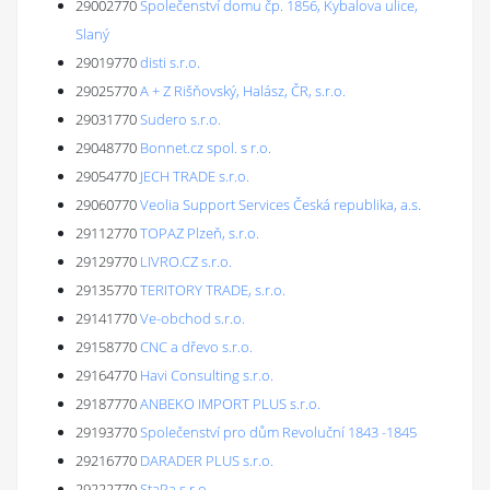
29002770
Společenství domu čp. 1856, Kybalova ulice,
Slaný
29019770
disti s.r.o.
29025770
A + Z Rišňovský, Halász, ČR, s.r.o.
29031770
Sudero s.r.o.
29048770
Bonnet.cz spol. s r.o.
29054770
JECH TRADE s.r.o.
29060770
Veolia Support Services Česká republika, a.s.
29112770
TOPAZ Plzeň, s.r.o.
29129770
LIVRO.CZ s.r.o.
29135770
TERITORY TRADE, s.r.o.
29141770
Ve-obchod s.r.o.
29158770
CNC a dřevo s.r.o.
29164770
Havi Consulting s.r.o.
29187770
ANBEKO IMPORT PLUS s.r.o.
29193770
Společenství pro dům Revoluční 1843 -1845
29216770
DARADER PLUS s.r.o.
29222770
StaPa s.r.o.