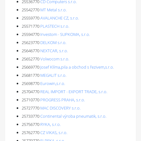
25536770
CD Computers s.r.o.
25542770
MT Metal s.r.o.
25559770
AVALANCHE CZ, s.r.o.
25571770
PLASTECH s.r.o.
25594770
Investom - SUPKOMA, s.r.o.
25623770
DELKOM s.r.o.
25646770
NEXTCAR, s.r.o.
25652770
Volwocom s.r.o.
25669770
Josef Klíma,pila a obchod s řezivem,s.r.o.
25681770
MEGALIT s.r.o.
25698770
Eurowin,s.r.o.
25704770
REAL IMPORT - EXPORT TRADE, s.r.o.
25710770
PROGRESS PRAHA, s.r.o.
25727770
MAC DISCOVERY s.r.o.
25733770
Continental výroba pneumatik, s.r.o.
25756770
RYKA, s.r.o.
25762770
CZ VIKAS, s.r.o.
25779770
ELPEKA, s.r.o.