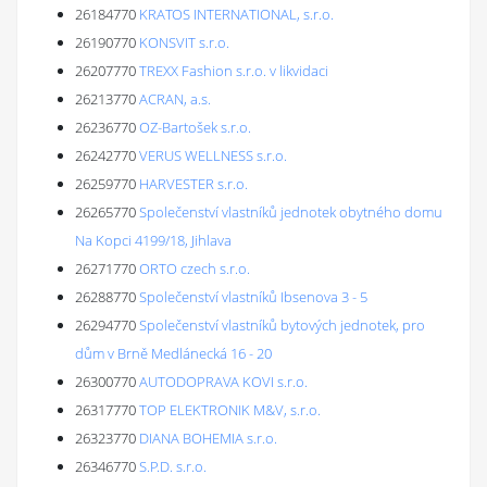
26184770
KRATOS INTERNATIONAL, s.r.o.
26190770
KONSVIT s.r.o.
26207770
TREXX Fashion s.r.o. v likvidaci
26213770
ACRAN, a.s.
26236770
OZ-Bartošek s.r.o.
26242770
VERUS WELLNESS s.r.o.
26259770
HARVESTER s.r.o.
26265770
Společenství vlastníků jednotek obytného domu
Na Kopci 4199/18, Jihlava
26271770
ORTO czech s.r.o.
26288770
Společenství vlastníků Ibsenova 3 - 5
26294770
Společenství vlastníků bytových jednotek, pro
dům v Brně Medlánecká 16 - 20
26300770
AUTODOPRAVA KOVI s.r.o.
26317770
TOP ELEKTRONIK M&V, s.r.o.
26323770
DIANA BOHEMIA s.r.o.
26346770
S.P.D. s.r.o.