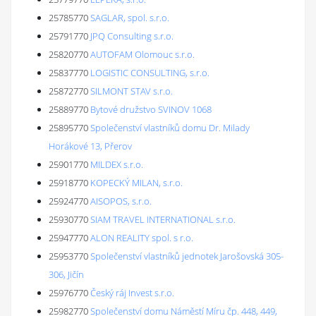
25785770
SAGLAR, spol. s.r.o.
25791770
JPQ Consulting s.r.o.
25820770
AUTOFAM Olomouc s.r.o.
25837770
LOGISTIC CONSULTING, s.r.o.
25872770
SILMONT STAV s.r.o.
25889770
Bytové družstvo SVINOV 1068
25895770
Společenství vlastníků domu Dr. Milady
Horákové 13, Přerov
25901770
MILDEX s.r.o.
25918770
KOPECKÝ MILAN, s.r.o.
25924770
AISOPOS, s.r.o.
25930770
SIAM TRAVEL INTERNATIONAL s.r.o.
25947770
ALON REALITY spol. s r.o.
25953770
Společenství vlastníků jednotek Jarošovská 305-
306, Jičín
25976770
Český ráj Invest s.r.o.
25982770
Společenství domu Náměstí Míru čp. 448, 449,