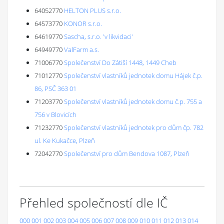
64052770
HELTON PLUS s.r.o.
64573770
KONOR s.r.o.
64619770
Sascha, s.r.o. 'v likvidaci'
64949770
ValFarm a.s.
71006770
Společenství Do Zátiší 1448, 1449 Cheb
71012770
Společenství vlastníků jednotek domu Hájek č.p.
86, PSČ 363 01
71203770
Společenství vlastníků jednotek domu č.p. 755 a
756 v Blovicích
71232770
Společenství vlastníků jednotek pro dům čp. 782
ul. Ke Kukačce, Plzeň
72042770
Společenství pro dům Bendova 1087, Plzeň
Přehled společností dle IČ
000
001
002
003
004
005
006
007
008
009
010
011
012
013
014