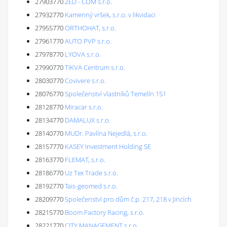
27903770
ZED - COM s.r.o.
27932770
Kamenný vršek, s.r.o. v likvidaci
27955770
ORTHOHAT, s.r.o.
27961770
AUTO PVP s.r.o.
27978770
LYOVA s.r.o.
27990770
TIKVA Centrum s.r.o.
28030770
Covivere s.r.o.
28076770
Společenství vlastníků Temelín 151
28128770
Miracar s.r.o.
28134770
DAMALUX s.r.o.
28140770
MUDr. Pavlína Nejedlá, s.r.o.
28157770
KASEY Investment Holding SE
28163770
FLEMAT, s.r.o.
28186770
Uz Tex Trade s.r.o.
28192770
Tais-geomed s.r.o.
28209770
Společenství pro dům č.p. 217, 218 v Jincích
28215770
Boom Factory Racing, s.r.o.
28221770
CITY MANAGEMENT s.r.o.