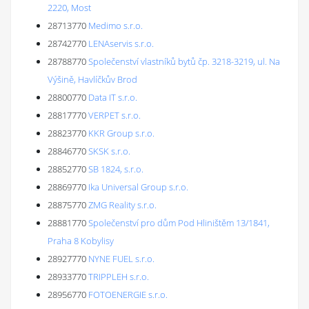
2220, Most
28713770
Medimo s.r.o.
28742770
LENAservis s.r.o.
28788770
Společenství vlastníků bytů čp. 3218-3219, ul. Na
Výšině, Havlíčkův Brod
28800770
Data IT s.r.o.
28817770
VERPET s.r.o.
28823770
KKR Group s.r.o.
28846770
SKSK s.r.o.
28852770
SB 1824, s.r.o.
28869770
Ika Universal Group s.r.o.
28875770
ZMG Reality s.r.o.
28881770
Společenství pro dům Pod Hliništěm 13/1841,
Praha 8 Kobylisy
28927770
NYNE FUEL s.r.o.
28933770
TRIPPLEH s.r.o.
28956770
FOTOENERGIE s.r.o.