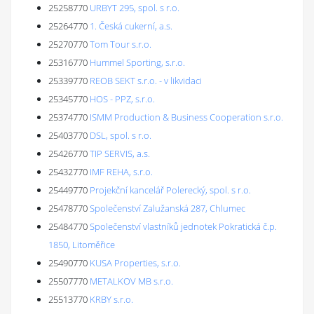
25258770
URBYT 295, spol. s r.o.
25264770
1. Česká cukerní, a.s.
25270770
Tom Tour s.r.o.
25316770
Hummel Sporting, s.r.o.
25339770
REOB SEKT s.r.o. - v likvidaci
25345770
HOS - PPZ, s.r.o.
25374770
ISMM Production & Business Cooperation s.r.o.
25403770
DSL, spol. s r.o.
25426770
TIP SERVIS, a.s.
25432770
IMF REHA, s.r.o.
25449770
Projekční kancelář Polerecký, spol. s r.o.
25478770
Společenství Zalužanská 287, Chlumec
25484770
Společenství vlastníků jednotek Pokratická č.p.
1850, Litoměřice
25490770
KUSA Properties, s.r.o.
25507770
METALKOV MB s.r.o.
25513770
KRBY s.r.o.