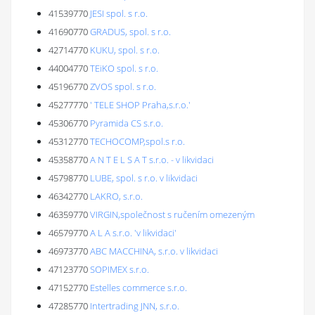
41539770
JESI spol. s r.o.
41690770
GRADUS, spol. s r.o.
42714770
KUKU, spol. s r.o.
44004770
TEiKO spol. s r.o.
45196770
ZVOS spol. s r.o.
45277770
' TELE SHOP Praha,s.r.o.'
45306770
Pyramida CS s.r.o.
45312770
TECHOCOMP,spol.s r.o.
45358770
A N T E L S A T s.r.o. - v likvidaci
45798770
LUBE, spol. s r.o. v likvidaci
46342770
LAKRO, s.r.o.
46359770
VIRGIN,společnost s ručením omezeným
46579770
A L A s.r.o. 'v likvidaci'
46973770
ABC MACCHINA, s.r.o. v likvidaci
47123770
SOPIMEX s.r.o.
47152770
Estelles commerce s.r.o.
47285770
Intertrading JNN, s.r.o.