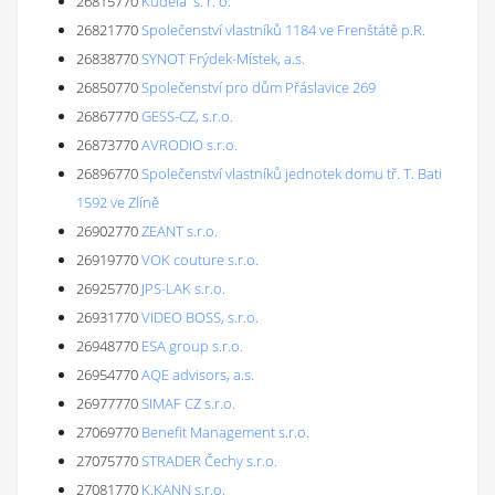
26815770
Kudela s. r. o.
26821770
Společenství vlastníků 1184 ve Frenštátě p.R.
26838770
SYNOT Frýdek-Místek, a.s.
26850770
Společenství pro dům Přáslavice 269
26867770
GESS-CZ, s.r.o.
26873770
AVRODIO s.r.o.
26896770
Společenství vlastníků jednotek domu tř. T. Bati
1592 ve Zlíně
26902770
ZEANT s.r.o.
26919770
VOK couture s.r.o.
26925770
JPS-LAK s.r.o.
26931770
VIDEO BOSS, s.r.o.
26948770
ESA group s.r.o.
26954770
AQE advisors, a.s.
26977770
SIMAF CZ s.r.o.
27069770
Benefit Management s.r.o.
27075770
STRADER Čechy s.r.o.
27081770
K.KANN s.r.o.