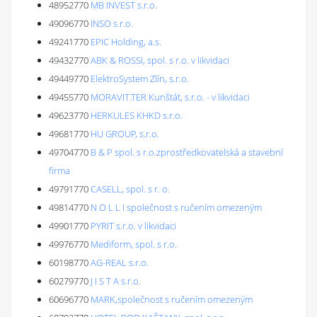
48952770
MB INVEST s.r.o.
49096770
INSO s.r.o.
49241770
EPIC Holding, a.s.
49432770
ABK & ROSSI, spol. s r.o. v likvidaci
49449770
ElektroSystem Zlín, s.r.o.
49455770
MORAVIT.TER Kunštát, s.r.o. - v likvidaci
49623770
HERKULES KHKD s.r.o.
49681770
HU GROUP, s.r.o.
49704770
B & P spol. s r.o.zprostředkovatelská a stavební
firma
49791770
CASELL, spol. s r. o.
49814770
N O L L I společnost s ručením omezeným
49901770
PYRIT s.r.o. v likvidaci
49976770
Mediform, spol. s r.o.
60198770
AG-REAL s.r.o.
60279770
J I S T A s.r.o.
60696770
MARK,společnost s ručením omezeným