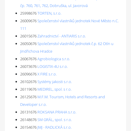
čp. 760, 761, 762, Dobruška, ul. Javorová
25998676
TORTEN, s.r.o.
26009676
Společenství vlastníků jednotek Nové Město n.C.
111
26015676
Zahradnictví - ANTIARIS s.r.o.
26050676
Společenství vlastníků jednotek č.p. 62 Otín u
Jindřichova Hradce
26067676
Agrobiologica s.r.o.
26073676
LOGISTIX-4U s.r.o.
26096676
X FIRE s.r.o.
26102676
Systémy jakosti s.r.o.
26119676
MEDIREL, spol. s r.o.
26125676
M.F.M. Tourism, Hotels and Resorts and
Developer s.r.o.
26131676
ROKSANA PRAHA s.r.o.
26148676
SM GRÁL, spol. s r.o.
26154676
JMJ - RADLICKÁ s.r.o.