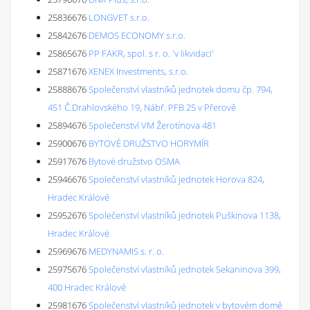
25836676
LONGVET s.r.o.
25842676
DEMOS ECONOMY s.r.o.
25865676
PP FAKR, spol. s r. o. 'v likvidaci'
25871676
XENEX Investments, s.r.o.
25888676
Společenství vlastníků jednotek domu čp. 794,
451 Č.Drahlovského 19, Nábř. PFB 25 v Přerově
25894676
Společenství VM Žerotínova 481
25900676
BYTOVÉ DRUŽSTVO HORYMÍR
25917676
Bytové družstvo OSMA
25946676
Společenství vlastníků jednotek Horova 824,
Hradec Králové
25952676
Společenství vlastníků jednotek Puškinova 1138,
Hradec Králové
25969676
MEDYNAMIS s. r. o.
25975676
Společenství vlastníků jednotek Sekaninova 399,
400 Hradec Králové
25981676
Společenství vlastníků jednotek v bytovém domě