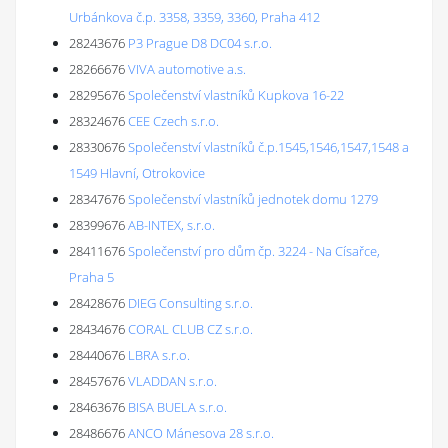
Urbánkova č.p. 3358, 3359, 3360, Praha 412
28243676
P3 Prague D8 DC04 s.r.o.
28266676
VIVA automotive a.s.
28295676
Společenství vlastníků Kupkova 16-22
28324676
CEE Czech s.r.o.
28330676
Společenství vlastníků č.p.1545,1546,1547,1548 a
1549 Hlavní, Otrokovice
28347676
Společenství vlastníků jednotek domu 1279
28399676
AB-INTEX, s.r.o.
28411676
Společenství pro dům čp. 3224 - Na Císařce,
Praha 5
28428676
DIEG Consulting s.r.o.
28434676
CORAL CLUB CZ s.r.o.
28440676
LBRA s.r.o.
28457676
VLADDAN s.r.o.
28463676
BISA BUELA s.r.o.
28486676
ANCO Mánesova 28 s.r.o.