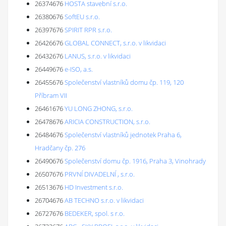
26374676
HOSTA stavební s.r.o.
26380676
SoftEU s.r.o.
26397676
SPIRIT RPR s.r.o.
26426676
GLOBAL CONNECT, s.r.o. v likvidaci
26432676
LANUS, s.r.o. v likvidaci
26449676
e-ISO, a.s.
26455676
Společenství vlastníků domu čp. 119, 120
Příbram VII
26461676
YU LONG ZHONG, s.r.o.
26478676
ARICIA CONSTRUCTION, s.r.o.
26484676
Společenství vlastníků jednotek Praha 6,
Hradčany čp. 276
26490676
Společenství domu čp. 1916, Praha 3, Vinohrady
26507676
PRVNÍ DIVADELNÍ , s.r.o.
26513676
HD Investment s.r.o.
26704676
AB TECHNO s.r.o. v likvidaci
26727676
BEDEKER, spol. s r.o.