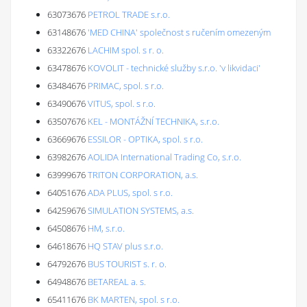
63073676
PETROL TRADE s.r.o.
63148676
'MED CHINA' společnost s ručením omezeným
63322676
LACHIM spol. s r. o.
63478676
KOVOLIT - technické služby s.r.o. 'v likvidaci'
63484676
PRIMAC, spol. s r.o.
63490676
VITUS, spol. s r.o.
63507676
KEL - MONTÁŽNÍ TECHNIKA, s.r.o.
63669676
ESSILOR - OPTIKA, spol. s r.o.
63982676
AOLIDA International Trading Co, s.r.o.
63999676
TRITON CORPORATION, a.s.
64051676
ADA PLUS, spol. s r.o.
64259676
SIMULATION SYSTEMS, a.s.
64508676
HM, s.r.o.
64618676
HQ STAV plus s.r.o.
64792676
BUS TOURIST s. r. o.
64948676
BETAREAL a. s.
65411676
BK MARTEN, spol. s r.o.