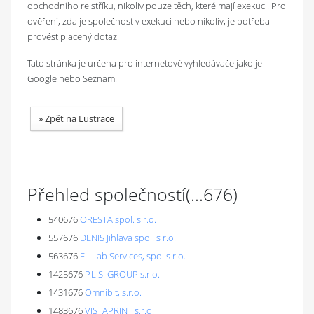
obchodního rejstříku, nikoliv pouze těch, které mají exekuci. Pro
ověření, zda je společnost v exekuci nebo nikoliv, je potřeba
provést placený dotaz.
Tato stránka je určena pro internetové vyhledávače jako je
Google nebo Seznam.
»
Zpět na Lustrace
Přehled společností
(...
676
)
540676
ORESTA spol. s r.o.
557676
DENIS Jihlava spol. s r.o.
563676
E - Lab Services, spol.s r.o.
1425676
P.L.S. GROUP s.r.o.
1431676
Omnibit, s.r.o.
1483676
VISTAPRINT s.r.o.