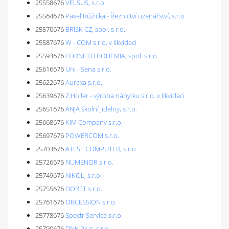
25558676
VELŠUS, s.r.o.
25564676
Pavel Růžička - Řeznictví uzenářství, s.r.o.
25570676
BRISK CZ, spol. s r.o.
25587676
W - COM s.r.o. v likvidaci
25593676
FORNETTI BOHEMIA, spol. s r.o.
25616676
Uni - Sena s.r.o.
25622676
Aurexa s.r.o.
25639676
Z.Holler - výroba nábytku s.r.o. v likvidaci
25651676
ANJA školní jídelny, s.r.o.
25668676
KIM Company s.r.o.
25697676
POWERCOM s.r.o.
25703676
ATEST COMPUTER, s.r.o.
25726676
NUMENOR s.r.o.
25749676
NIKOL, s.r.o.
25755676
DORET s.r.o.
25761676
OBCESSION s.r.o.
25778676
Spectr Service s.r.o.
25790676
DNK Plus, s.r.o.