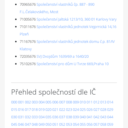
70965676
Společenství vlastníků čp. 887 - 890
F.L.Čelakovského, Most
71005676
Společenství Jaltská 1213/10, 360 01 Karlovy Vary
71011676
Společenství vlastníků jednotek Vejprnická 14,16
Plzeň
71167676
Společenství vlastníků jednotek domu č.p. 81/IV
Klatovy
72035676
SVJ Dvojdům 1639/69 a 1640/20
75102676
Společenství pro dům U Tvrze 669,Praha 10
Přehled společností dle IČ
000
001
002
003
004
005
006
007
008
009
010
011
012
013
014
015
016
017
018
019
020
021
022
023
024
025
026
027
028
029
030
031
032
033
034
035
036
037
038
039
040
041
042
043
044
045
046
047
048
049
050
051
052
053
054
055
056
057
058
059