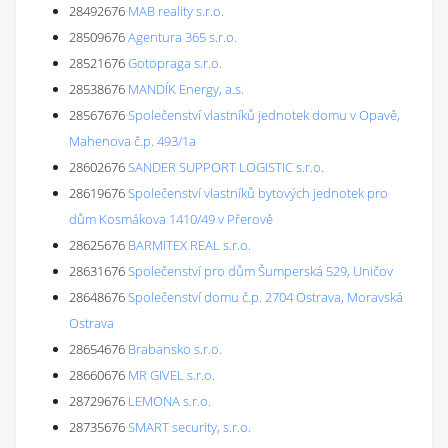
28492676
MAB reality s.r.o.
28509676
Agentura 365 s.r.o.
28521676
Gotopraga s.r.o.
28538676
MANDÍK Energy, a.s.
28567676
Společenství vlastníků jednotek domu v Opavě,
Mahenova č.p. 493/1a
28602676
SANDER SUPPORT LOGISTIC s.r.o.
28619676
Společenství vlastníků bytových jednotek pro
dům Kosmákova 1410/49 v Přerově
28625676
BARMITEX REAL s.r.o.
28631676
Společenství pro dům Šumperská 529, Uničov
28648676
Společenství domu č.p. 2704 Ostrava, Moravská
Ostrava
28654676
Brabansko s.r.o.
28660676
MR GIVEL s.r.o.
28729676
LEMONA s.r.o.
28735676
SMART security, s.r.o.