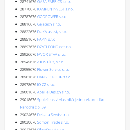
28741676
OASA FABRICS s.r.o.
28770676
KAMPEN INVEST s.r.o.
28787676
GODPOWER s.r.o.
28816676
Gajatech s.r.o.
28822676
DUKA assist, s.r.o.
28851676
FAPIN s.r.o.
28897676
DZATI-FOND cz s.r.o.
28926676
JAVOR STAV s.r.o.
28949676
ATOS Plus, s.r.o.
28955676
Flower Service s.r.o.
28961676
HANSE GROUP s.r.o.
28978676
IO CZ s.r.o.
29001676
Abeille Design s.r.o.
29018676
Společenství vlastníků jednotek pro dům
Národní č.p. 59
29024676
Deklara Servis s.r.o.
29030676
Somon Trade s.r.o.
29047676
SilverSmart s.r.o.