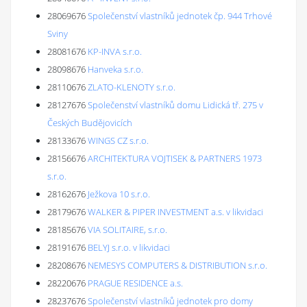
28069676
Společenství vlastníků jednotek čp. 944 Trhové
Sviny
28081676
KP-INVA s.r.o.
28098676
Hanveka s.r.o.
28110676
ZLATO-KLENOTY s.r.o.
28127676
Společenství vlastníků domu Lidická tř. 275 v
Českých Budějovicích
28133676
WINGS CZ s.r.o.
28156676
ARCHITEKTURA VOJTISEK & PARTNERS 1973
s.r.o.
28162676
Ježkova 10 s.r.o.
28179676
WALKER & PIPER INVESTMENT a.s. v likvidaci
28185676
VIA SOLITAIRE, s.r.o.
28191676
BELYJ s.r.o. v likvidaci
28208676
NEMESYS COMPUTERS & DISTRIBUTION s.r.o.
28220676
PRAGUE RESIDENCE a.s.
28237676
Společenství vlastníků jednotek pro domy