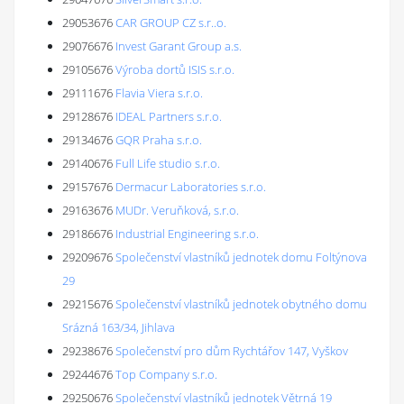
29053676
CAR GROUP CZ s.r..o.
29076676
Invest Garant Group a.s.
29105676
Výroba dortů ISIS s.r.o.
29111676
Flavia Viera s.r.o.
29128676
IDEAL Partners s.r.o.
29134676
GQR Praha s.r.o.
29140676
Full Life studio s.r.o.
29157676
Dermacur Laboratories s.r.o.
29163676
MUDr. Veruňková, s.r.o.
29186676
Industrial Engineering s.r.o.
29209676
Společenství vlastníků jednotek domu Foltýnova
29
29215676
Společenství vlastníků jednotek obytného domu
Srázná 163/34, Jihlava
29238676
Společenství pro dům Rychtářov 147, Vyškov
29244676
Top Company s.r.o.
29250676
Společenství vlastníků jednotek Větrná 19