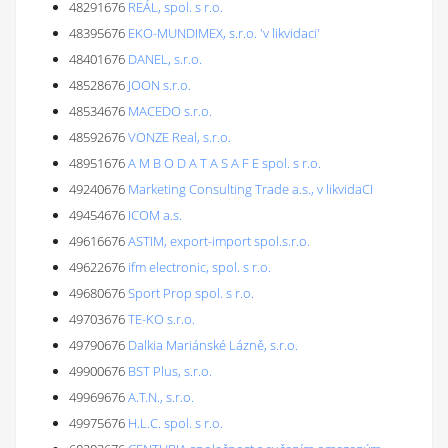
48291676
REÁL, spol. s r.o.
48395676
EKO-MUNDIMEX, s.r.o. 'v likvidaci'
48401676
DANEL, s.r.o.
48528676
JOON s.r.o.
48534676
MACEDO s.r.o.
48592676
VONZE Real, s.r.o.
48951676
A M B O D A T A S A F E spol. s r.o.
49240676
Marketing Consulting Trade a.s., v likvidaCI
49454676
ICOM a.s.
49616676
ASTIM, export-import spol.s.r.o.
49622676
ifm electronic, spol. s r.o.
49680676
Sport Prop spol. s r.o.
49703676
TE-KO s.r.o.
49790676
Dalkia Mariánské Lázně, s.r.o.
49900676
BST Plus, s.r.o.
49969676
A.T.N., s.r.o.
49975676
H.L.C. spol. s r.o.