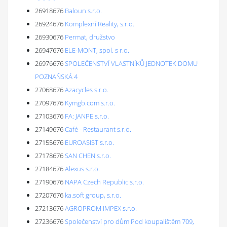
26918676
Baloun s.r.o.
26924676
Komplexní Reality, s.r.o.
26930676
Permat, družstvo
26947676
ELE-MONT, spol. s r.o.
26976676
SPOLEČENSTVÍ VLASTNÍKŮ JEDNOTEK DOMU
POZNAŇSKÁ 4
27068676
Azacycles s.r.o.
27097676
Kymgb.com s.r.o.
27103676
FA: JANPE s.r.o.
27149676
Café - Restaurant s.r.o.
27155676
EUROASIST s.r.o.
27178676
SAN CHEN s.r.o.
27184676
Alexus s.r.o.
27190676
NAPA Czech Republic s.r.o.
27207676
ka.soft group, s.r.o.
27213676
AGROPROM IMPEX s.r.o.
27236676
Společenství pro dům Pod koupalištěm 709,