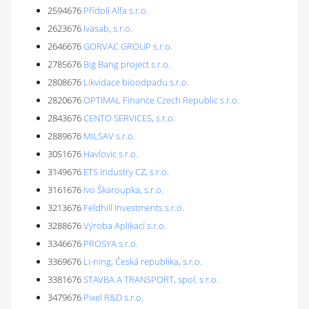
2594676
Přídolí Alfa s.r.o.
2623676
Ivasab, s.r.o.
2646676
GORVAC GROUP s.r.o.
2785676
Big Bang project s.r.o.
2808676
Likvidace bioodpadu s.r.o.
2820676
OPTIMAL Finance Czech Republic s.r.o.
2843676
CENTO SERVICES, s.r.o.
2889676
MILSAV s.r.o.
3051676
Havlovic s.r.o.
3149676
ETS Industry CZ, s.r.o.
3161676
Ivo Škaroupka, s.r.o.
3213676
Feldhill Investments s.r.o.
3288676
Výroba Aplikací s.r.o.
3346676
PROSYA s.r.o.
3369676
Li-ning, Česká republika, s.r.o.
3381676
STAVBA A TRANSPORT, spol. s r.o.
3479676
Pixel R&D s.r.o.