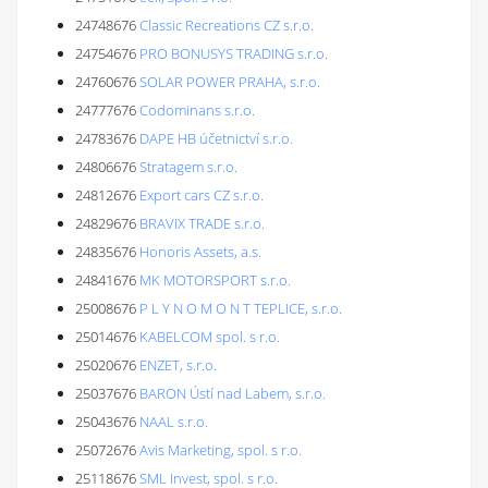
24748676
Classic Recreations CZ s.r.o.
24754676
PRO BONUSYS TRADING s.r.o.
24760676
SOLAR POWER PRAHA, s.r.o.
24777676
Codominans s.r.o.
24783676
DAPE HB účetnictví s.r.o.
24806676
Stratagem s.r.o.
24812676
Export cars CZ s.r.o.
24829676
BRAVIX TRADE s.r.o.
24835676
Honoris Assets, a.s.
24841676
MK MOTORSPORT s.r.o.
25008676
P L Y N O M O N T TEPLICE, s.r.o.
25014676
KABELCOM spol. s r.o.
25020676
ENZET, s.r.o.
25037676
BARON Ústí nad Labem, s.r.o.
25043676
NAAL s.r.o.
25072676
Avis Marketing, spol. s r.o.
25118676
SML Invest, spol. s r.o.