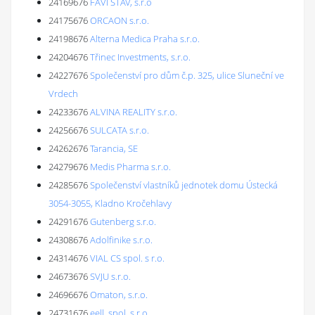
24169676
FAVI STAV, s.r.o
24175676
ORCAON s.r.o.
24198676
Alterna Medica Praha s.r.o.
24204676
Třinec Investments, s.r.o.
24227676
Společenství pro dům č.p. 325, ulice Sluneční ve
Vrdech
24233676
ALVINA REALITY s.r.o.
24256676
SULCATA s.r.o.
24262676
Tarancia, SE
24279676
Medis Pharma s.r.o.
24285676
Společenství vlastníků jednotek domu Ústecká
3054-3055, Kladno Kročehlavy
24291676
Gutenberg s.r.o.
24308676
Adolfinike s.r.o.
24314676
VIAL CS spol. s r.o.
24673676
SVJU s.r.o.
24696676
Omaton, s.r.o.
24731676
eell, spol. s r.o.