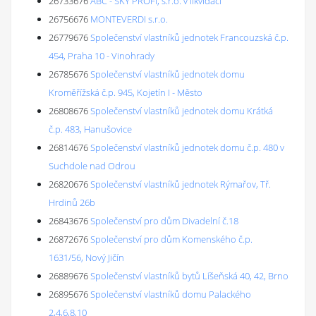
26733676
ABC - SKY PROFI, s.r.o. v likvidaci
26756676
MONTEVERDI s.r.o.
26779676
Společenství vlastníků jednotek Francouzská č.p.
454, Praha 10 - Vinohrady
26785676
Společenství vlastníků jednotek domu
Kroměřížská č.p. 945, Kojetín I - Město
26808676
Společenství vlastníků jednotek domu Krátká
č.p. 483, Hanušovice
26814676
Společenství vlastníků jednotek domu č.p. 480 v
Suchdole nad Odrou
26820676
Společenství vlastníků jednotek Rýmařov, Tř.
Hrdinů 26b
26843676
Společenství pro dům Divadelní č.18
26872676
Společenství pro dům Komenského č.p.
1631/56, Nový Jičín
26889676
Společenství vlastníků bytů Líšeňská 40, 42, Brno
26895676
Společenství vlastníků domu Palackého
2,4,6,8,10