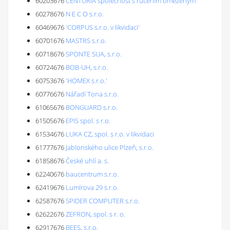
60203676
CENTURIA společnost s ručením omezeným
60278676
N E C O s.r.o.
60469676
'CORPUS s.r.o. v likvidaci'
60701676
MASTRS s.r.o.
60718676
SPONTE SUA, s.r.o.
60724676
BOB-UH, s.r.o.
60753676
'HOMEX s.r.o.'
60776676
Nářadí Tona s.r.o.
61065676
BONGUARD s.r.o.
61505676
EPIS spol. s r.o.
61534676
LUKA CZ, spol. s r.o. v likvidaci
61777676
Jablonského ulice Plzeň, s.r.o.
61858676
České uhlí a. s.
62240676
baucentrum s.r.o.
62419676
Lumírova 29 s.r.o.
62587676
SPIDER COMPUTER s.r.o.
62622676
ZEFRON, spol. s r. o.
62917676
BEES, s.r.o.