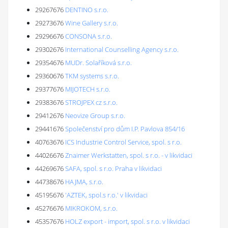
29267676
DENTINO s.r.o.
29273676
Wine Gallery s.r.o.
29296676
CONSONA s.r.o.
29302676
International Counselling Agency s.r.o.
29354676
MUDr. Solaříková s.r.o.
29360676
TKM systems s.r.o.
29377676
MIJOTECH s.r.o.
29383676
STROJPEX cz s.r.o.
29412676
Neovize Group s.r.o.
29441676
Společenství pro dům I.P. Pavlova 854/16
40763676
ICS Industrie Control Service, spol. s r.o.
44026676
Znaimer Werkstatten, spol. s r.o. - v likvidaci
44269676
SAFA, spol. s r.o. Praha v likvidaci
44738676
HAJMA, s.r.o.
45195676
'AZTEK, spol.s r.o.' v likvidaci
45276676
MIKROKOM, s.r.o.
45357676
HOLZ export - import, spol. s r.o. v likvidaci