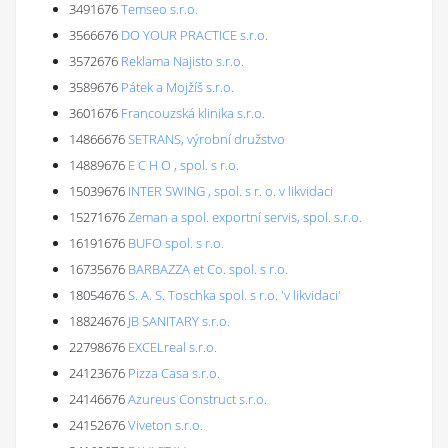
3491676
Temseo s.r.o.
3566676
DO YOUR PRACTICE s.r.o.
3572676
Reklama Najisto s.r.o.
3589676
Pátek a Mojžíš s.r.o.
3601676
Francouzská klinika s.r.o.
14866676
SETRANS, výrobní družstvo
14889676
E C H O , spol. s r.o.
15039676
INTER SWING , spol. s r. o. v likvidaci
15271676
Zeman a spol. exportní servis, spol. s.r.o.
16191676
BUFO spol. s r.o.
16735676
BARBAZZA et Co. spol. s r.o.
18054676
S. A. S. Toschka spol. s r.o. 'v likvidaci'
18824676
JB SANITARY s.r.o.
22798676
EXCELreal s.r.o.
24123676
Pizza Casa s.r.o.
24146676
Azureus Construct s.r.o.
24152676
Viveton s.r.o.