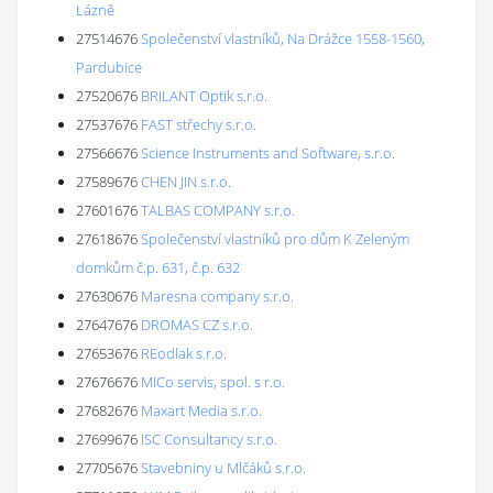
Lázně
27514676
Společenství vlastníků, Na Drážce 1558-1560,
Pardubice
27520676
BRILANT Optik s.r.o.
27537676
FAST střechy s.r.o.
27566676
Science Instruments and Software, s.r.o.
27589676
CHEN JIN s.r.o.
27601676
TALBAS COMPANY s.r.o.
27618676
Společenství vlastníků pro dům K Zeleným
domkům č.p. 631, č.p. 632
27630676
Maresna company s.r.o.
27647676
DROMAS CZ s.r.o.
27653676
REodlak s.r.o.
27676676
MICo servis, spol. s r.o.
27682676
Maxart Media s.r.o.
27699676
ISC Consultancy s.r.o.
27705676
Stavebniny u Mlčáků s.r.o.