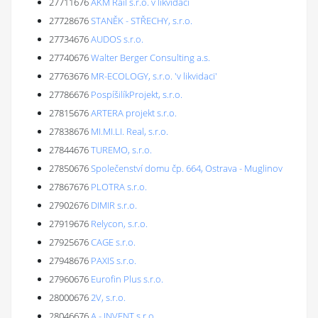
27711676
AKM Rail s.r.o. v likvidaci
27728676
STANĚK - STŘECHY, s.r.o.
27734676
AUDOS s.r.o.
27740676
Walter Berger Consulting a.s.
27763676
MR-ECOLOGY, s.r.o. 'v likvidaci'
27786676
PospíšilíkProjekt, s.r.o.
27815676
ARTERA projekt s.r.o.
27838676
MI.MI.LI. Real, s.r.o.
27844676
TUREMO, s.r.o.
27850676
Společenství domu čp. 664, Ostrava - Muglinov
27867676
PLOTRA s.r.o.
27902676
DIMIR s.r.o.
27919676
Relycon, s.r.o.
27925676
CAGE s.r.o.
27948676
PAXIS s.r.o.
27960676
Eurofin Plus s.r.o.
28000676
2V, s.r.o.
28046676
A - INVENT s.r.o.