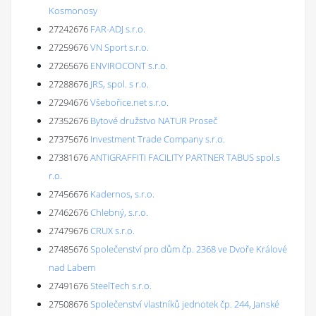
Kosmonosy
27242676
FAR-ADJ s.r.o.
27259676
VN Sport s.r.o.
27265676
ENVIROCONT s.r.o.
27288676
JRS, spol. s r.o.
27294676
Všebořice.net s.r.o.
27352676
Bytové družstvo NATUR Proseč
27375676
Investment Trade Company s.r.o.
27381676
ANTIGRAFFITI FACILITY PARTNER TABUS spol.s
r.o.
27456676
Kadernos, s.r.o.
27462676
Chlebný, s.r.o.
27479676
CRUX s.r.o.
27485676
Společenství pro dům čp. 2368 ve Dvoře Králové
nad Labem
27491676
SteelTech s.r.o.
27508676
Společenství vlastníků jednotek čp. 244, Janské