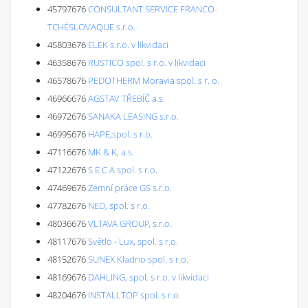
45797676
CONSULTANT SERVICE FRANCO-
TCHÉSLOVAQUE s.r.o.
45803676
ELEK s.r.o. v likvidaci
46358676
RUSTICO spol. s r.o. v likvidaci
46578676
PEDOTHERM Moravia spol. s r. o.
46966676
AGSTAV TŘEBÍČ a.s.
46972676
SANAKA LEASING s.r.o.
46995676
HAPE,spol. s r.o.
47116676
MK & K, a.s.
47122676
S E C A spol. s r.o.
47469676
Zemní práce GS s.r.o.
47782676
NED, spol. s r.o.
48036676
VLTAVA GROUP, s.r.o.
48117676
Světlo - Lux, spol. s r.o.
48152676
SUNEX Kladno spol. s r.o.
48169676
DAHLING, spol. s r.o. v likvidaci
48204676
INSTALLTOP spol. s r.o.