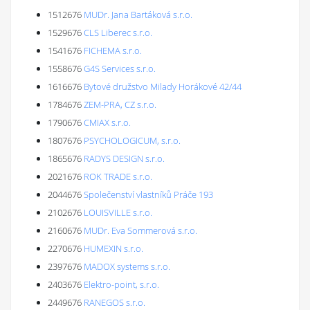
1512676
MUDr. Jana Bartáková s.r.o.
1529676
CLS Liberec s.r.o.
1541676
FICHEMA s.r.o.
1558676
G4S Services s.r.o.
1616676
Bytové družstvo Milady Horákové 42/44
1784676
ZEM-PRA, CZ s.r.o.
1790676
CMIAX s.r.o.
1807676
PSYCHOLOGICUM, s.r.o.
1865676
RADYS DESIGN s.r.o.
2021676
ROK TRADE s.r.o.
2044676
Společenství vlastníků Práče 193
2102676
LOUISVILLE s.r.o.
2160676
MUDr. Eva Sommerová s.r.o.
2270676
HUMEXIN s.r.o.
2397676
MADOX systems s.r.o.
2403676
Elektro-point, s.r.o.
2449676
RANEGOS s.r.o.