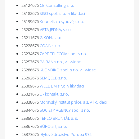
25124676
CEI Consulting s.r.o.
25182676
SISO spol. s r.o. v likvidaci
25199676
Koudelka a synové, s.r.o.
25205676
VETA JEDNA, s.r.o.
25211676
GIKON, s.r.o.
25228676
COAIN s.r.o.
25234676
ZAPE TELECOM spol. s r.o.
25257676
PAIRAN s.r.o., v likvidaci
25286676
KLONDIKE, spol. s r.o. v likvidaci
25292676
SEMQELB s.r.o.
25309676
WELL BM s.r.o. v likvidaci
25321676
E - kontakt, s.r.o.
25338676
Moravský institut práce, a.s. v likvidaci
25344676
SOCIETY AGENCY spol. s r.o.
25350676
TEPLO BRUNTÁL a. s.
25367676
BÜRO art, s.r.o.
25373676
'Bytové družstvo Poruba 972'