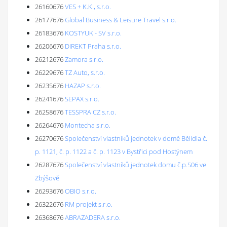
26160676
VES + K.K., s.r.o.
26177676
Global Business & Leisure Travel s.r.o.
26183676
KOSTYUK - SV s.r.o.
26206676
DIREKT Praha s.r.o.
26212676
Zamora s.r.o.
26229676
TZ Auto, s.r.o.
26235676
HAZAP s.r.o.
26241676
SEPAX s.r.o.
26258676
TESSPRA CZ s.r.o.
26264676
Montecha s.r.o.
26270676
Společenství vlastníků jednotek v domě Bělidla č.
p. 1121, č. p. 1122 a č. p. 1123 v Bystřici pod Hostýnem
26287676
Společenství vlastníků jednotek domu č.p.506 ve
Zbýšově
26293676
OBIO s.r.o.
26322676
RM projekt s.r.o.
26368676
ABRAZADERA s.r.o.