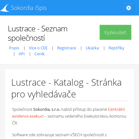
Sokordia iSpis
Lustrace - Seznam
Vyzkoušet!
společností
Popis
Více o CEE
Registrace
Ukázka
Rejstříky
API
Ceník
Lustrace - Katalog - Stránka
pro vyhledávače
Společnost
Sokordia, s.r.o.
nabízí přístup do placené
Centrální
evidence exekucí
– seznamu vedeného Exekutorskou komorou
ČR.
Software zde zobrazuje seznam VŠECH společností z