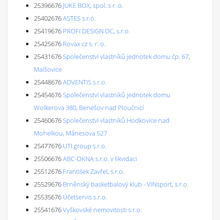
25396676
JUKE BOX, spol. s r .o.
25402676
ASTES s.r.o.
25419676
PROFI DESIGN DC, s.r.o.
25425676
Rovax cz s. r. o.
25431676
Společenství vlastníků jednotek domu čp. 67,
Malšovice
25448676
ADVENTIS s.r.o.
25454676
Společenství vlastníků jednotek domu
Wolkerova 380, Benešov nad Ploučnicí
25460676
Společenství vlastníků Hodkovice nad
Mohelkou, Mánesova 527
25477676
UTI group s.r.o.
25506676
ABC-OKNA s.r.o. v likvidaci
25512676
František Zavřel, s.r.o.
25529676
Brněnský basketbalový klub - VINsport, s.r.o.
25535676
Účetservis s.r.o.
25541676
Vyškovské nemovitosti s.r.o.